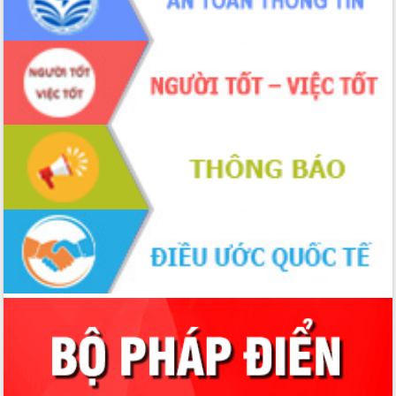
Xây dựng nông thôn mới: Nâng cao đời
sống người dân từ những mô hình thiết
thực
Quyết liệt tháo gỡ vướng mắc, đẩy
nhanh tiến độ các dự án trọng điểm
trong Khu kinh tế Nam Phú Yên
Hòn Yến phát triển du lịch gắn với bảo
tồn biển
Lấy ý kiến điều chỉnh Quy hoạch tỉnh
Đắk Lắk thời kỳ 2021-2030, tầm nhìn
đến năm 2050
Phát động chiến dịch 30 ngày đêm
giải phóng mặt bằng Tuyến đường bộ
ven biển
Đắk Lắk nỗ lực thúc đẩy tăng trưởng
kinh tế từ 10% trở lên trong Quý
II/2026
Đắk Lắk ký kết thỏa thuận hợp tác về
chuyển đổi số giai đoạn 2026 – 2030
với Tập đoàn Bưu chính Viễn thông
Việt Nam