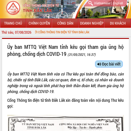
|
Vietnamese
English
TRANG CHỦ
CHÍNH QUYỀN
CÔNG DÂN
DOANH NGHIỆP
DU KHÁCH
Thứ sáu, 07/08/2026
HÀO MỪNG ĐẾN VỚI CỔNG THÔNG TIN ĐIỆN TỬ TỈNH ĐẮK LẮK
GIỚI THIỆU
Ủy ban MTTQ Việt Nam tỉnh kêu gọi tham gia ủng hộ
phòng, chống dịch COVID-19
(31/05/2021, 16:37)
LÃNH ĐẠO UBND TỈNH
Đọc bài viết
TIN TỨC SỰ KIỆN
Ủy ban MTTQ Việt Nam tỉnh vừa có Thư kêu gọi toàn thể đồng bào, cán
SỞ, BAN, NGÀNH
bộ, chiến sỹ tỉnh Đắk Lắk, các cơ quan, đơn vị, tổ chức, cá nhân và doanh
nghiệp trong và ngoài tỉnh phát huy tinh thần đoàn kết, tham gia ủng hộ
UBND CÁC XÃ, PHƯỜNG
phòng, chống dịch COVID-19.
Cổng Thông tin điện tử tỉnh Đắk Lắk xin đăng toàn văn nội dung Thư kêu
THÔNG TIN CHỈ ĐẠO ĐIỀU HÀNH
gọi:
HỆ THỐNG VĂN BẢN
VĂN BẢN HĐND TỈNH