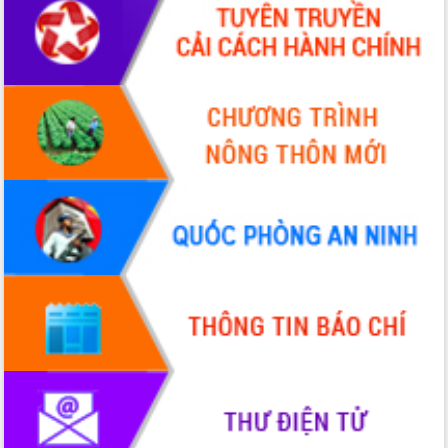
Quy hoạch và Xúc tiến đầu tư tỉnh Đắk
Lắk
Khơi thông điểm nghẽn, đẩy nhanh
giải ngân vốn khắc phục thiên tai
HĐND tỉnh thông qua điều chỉnh Quy
hoạch tỉnh thời kỳ 2021-2030
Hội thảo góp ý hồ sơ điều chỉnh quy
hoạch tỉnh Đắk Lắk thời kỳ 2021-2030,
tầm nhìn đến năm 2050
Nâng cao hiệu quả hoạt động của các
doanh nghiệp nhà nước
Hội nghị triển khai kết nối mạng
truyền số liệu chuyên dùng phục vụ cơ
quan Đảng, Nhà nước
Lễ phát động chuỗi hoạt động chung
tay làm sạch môi trường
Xã Ea Kar bước chuyển mình trong
công tác cải cách hành chính mô hình
mới
UBND tỉnh họp báo định kỳ tháng 4
năm 2026