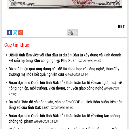
VIDEO
BBT
In
Các tin khác
UBND tỉnh làm việc với Chủ đầu tư dự án Đầu tư xây dựng và kinh doanh
kết cấu hạ tầng Khu công nghiệp Phú Xuân
(07/08/2026, 19:47)
Khám bệnh, cấp phát thuốc miễn phí
Rà soát hiệu quả ứng dụng các đề tài khoa học và công nghệ, thúc đẩy
và tặng quà người dân xã Cư Pui
thương mại hóa kết quả nghiên cứu
(07/08/2026, 18:34)
Hội nghị UBND tỉnh Đắk Lắk thường kỳ
Đoàn đại biểu Quốc hội tỉnh Đắk Lắk thảo luận tại tổ về các dự án luật về
tháng 7/2026
nông nghiệp, môi trường, viễn thông, chuyển giao công nghệ
(07/08/2026,
Lễ truy tặng danh hiệu “Bà Mẹ Việt
17:12)
Nam Anh hùng” và trao Huân chương
Ra mắt “Bản đồ số nông sản, sản phẩm OCOP, du lịch thôn buôn trên nền
Lao động
tảng số của tỉnh Đắk Lắk”
(07/08/2026, 16:46)
ALBUM ẢNH
UBND tỉnh Đắk Lắk triển khai nhiệm
vụ 6 tháng cuối năm 2026
Đoàn đại biểu Quốc hội tỉnh Đắk Lắk thảo luận tại tổ về công tác phòng,
chống tội phạm
(06/08/2026, 18:32)
Kỳ họp thứ Hai, Hội đồng nhân dân
tỉnh khóa XI quyết nghị nhiều nội dung