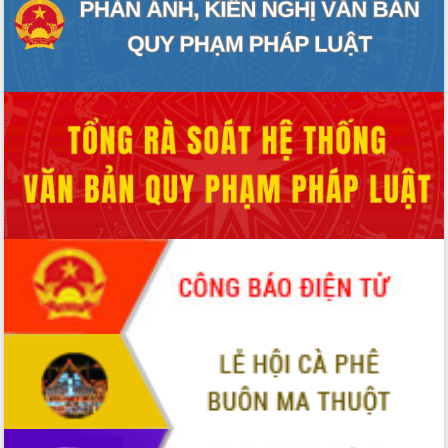
món ăn từ sầu riêng
Đắk Lắk công bố Quy hoạch và xúc
tiến đầu tư tỉnh
Ngành cá ngừ Đắk Lắk chủ động thích
ứng để giữ vững thị trường xuất khẩu
Diễn đàn Kinh tế tư nhân Việt Nam đột
phá cơ chế - Hợp tác công tư
Đề án 06 tạo bước ngoặt đột phá trong
cải cách hành chính tỉnh Đắk Lắk
Kết nối tour, đẩy mạnh chuyển đổi số
để phát triển du lịch Đắk Lắk
Khởi động Dự án Đầu tư xây dựng hạ
tầng kỹ thuật Cụm công nghiệp Tân
Tiến
Gặp mặt các cơ quan báo chí nhân Kỷ
niệm 101 năm Ngày Báo chí Cách
mạng Việt Nam
Đắk Lắk sơ kết 4 năm triển khai thực
hiện Đề án 06 của Chính phủ
Họp báo thông tin về Hội nghị Công bố