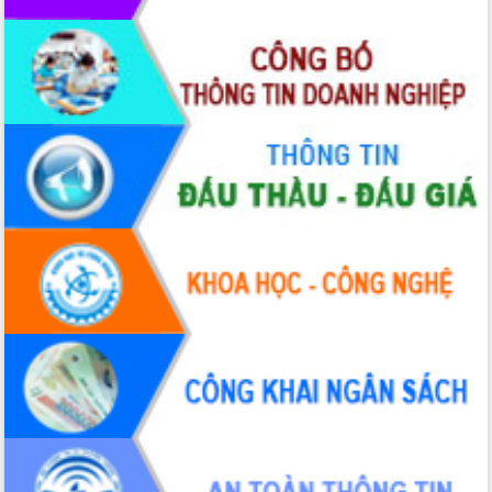
Hội thảo khoa học “Giải pháp thúc đẩy
phát triển nền kinh tế xanh tại tỉnh
Đắk Lắk”
Tăng cường giám sát, đôn đốc thực
hiện nhiệm vụ quản lý tài sản công
hàng tuần
Tháo gỡ những vướng mắc, đẩy mạnh
công tác cải cách thủ tục hành chính
tại Trung tâm Phục vụ hành chính
công tỉnh
Đắk Lắk: Tôn vinh 46 giải pháp tại Hội
thi Sáng tạo Kỹ thuật 2024 - 2025
Đắk Lắk rà soát, điều chỉnh Đề án 190
về phát triển nuôi trồng thủy sản
Phó Chủ tịch UBND tỉnh Đắk Lắk
Trương Công Thái kiểm tra thực địa
Dự án cao tốc Khánh Hòa - Buôn Ma
Thuột
Định vị cà phê Việt Nam như một “di
sản sống” trong dòng chảy toàn cầu