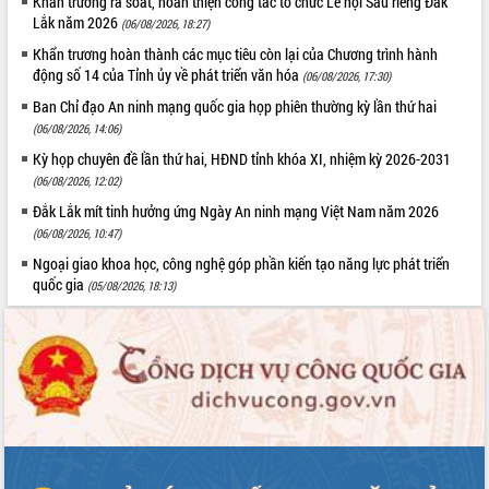
Khẩn trương rà soát, hoàn thiện công tác tổ chức Lễ hội Sầu riêng Đắk
quan trọng
Lắk năm 2026
(06/08/2026, 18:27)
Bí thư Tỉnh ủy Lương Nguyễn Minh
Khẩn trương hoàn thành các mục tiêu còn lại của Chương trình hành
Triết thăm, tặng quà người có công với
động số 14 của Tỉnh ủy về phát triển văn hóa
(06/08/2026, 17:30)
cách mạng
Ban Chỉ đạo An ninh mạng quốc gia họp phiên thường kỳ lần thứ hai
Rà soát, hoàn thiện hệ thống thiết chế
(06/08/2026, 14:06)
văn hóa, thể thao đáp ứng yêu cầu
LIÊN KẾT WEB
Kỳ họp chuyên đề lần thứ hai, HĐND tỉnh khóa XI, nhiệm kỳ 2026-2031
phát triển mới
(06/08/2026, 12:02)
Thường trực HĐND tỉnh Đắk Lắk gặp
mặt Đoàn chuyên gia y tế TP. Hồ Chí
Đắk Lắk mít tinh hưởng ứng Ngày An ninh mạng Việt Nam năm 2026
Minh
(06/08/2026, 10:47)
THỐNG KÊ TRUY CẬP
Lễ truy điệu và an táng hài cốt liệt sĩ
Ngoại giao khoa học, công nghệ góp phần kiến tạo năng lực phát triển
tại Nghĩa trang Liệt sĩ xã Sơn Hòa
Hôm nay:
9860
quốc gia
(05/08/2026, 18:13)
Bàn giải pháp tháo gỡ khó khăn trong
Tất cả:
66055183
xuất khẩu sầu riêng và triển khai quy
định EUDR
Thứ trưởng Bộ Nông nghiệp và Môi
trường Nguyễn Hoàng Hiệp khảo sát
vùng trồng và doanh nghiệp đóng gói
sầu riêng tại Đắk Lắk
Trình diễn nghệ thuật chế biến các