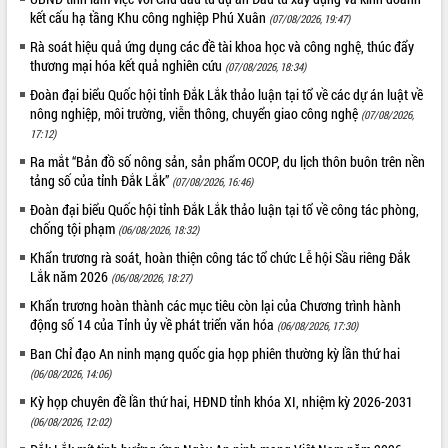
phá cơ chế - Hợp tác công tư
kết cấu hạ tầng Khu công nghiệp Phú Xuân
(07/08/2026, 19:47)
Đề án 06 tạo bước ngoặt đột phá trong
Rà soát hiệu quả ứng dụng các đề tài khoa học và công nghệ, thúc đẩy
cải cách hành chính tỉnh Đắk Lắk
thương mại hóa kết quả nghiên cứu
(07/08/2026, 18:34)
Kết nối tour, đẩy mạnh chuyển đổi số
Đoàn đại biểu Quốc hội tỉnh Đắk Lắk thảo luận tại tổ về các dự án luật về
để phát triển du lịch Đắk Lắk
nông nghiệp, môi trường, viễn thông, chuyển giao công nghệ
(07/08/2026,
Khởi động Dự án Đầu tư xây dựng hạ
17:12)
tầng kỹ thuật Cụm công nghiệp Tân
Ra mắt “Bản đồ số nông sản, sản phẩm OCOP, du lịch thôn buôn trên nền
Tiến
tảng số của tỉnh Đắk Lắk”
(07/08/2026, 16:46)
Gặp mặt các cơ quan báo chí nhân Kỷ
Đoàn đại biểu Quốc hội tỉnh Đắk Lắk thảo luận tại tổ về công tác phòng,
niệm 101 năm Ngày Báo chí Cách
chống tội phạm
mạng Việt Nam
(06/08/2026, 18:32)
Đắk Lắk sơ kết 4 năm triển khai thực
Khẩn trương rà soát, hoàn thiện công tác tổ chức Lễ hội Sầu riêng Đắk
hiện Đề án 06 của Chính phủ
Lắk năm 2026
(06/08/2026, 18:27)
Họp báo thông tin về Hội nghị Công bố
Khẩn trương hoàn thành các mục tiêu còn lại của Chương trình hành
Quy hoạch và Xúc tiến đầu tư tỉnh Đắk
động số 14 của Tỉnh ủy về phát triển văn hóa
(06/08/2026, 17:30)
Lắk
Ban Chỉ đạo An ninh mạng quốc gia họp phiên thường kỳ lần thứ hai
Khơi thông điểm nghẽn, đẩy nhanh
(06/08/2026, 14:06)
giải ngân vốn khắc phục thiên tai
Kỳ họp chuyên đề lần thứ hai, HĐND tỉnh khóa XI, nhiệm kỳ 2026-2031
HĐND tỉnh thông qua điều chỉnh Quy
(06/08/2026, 12:02)
hoạch tỉnh thời kỳ 2021-2030