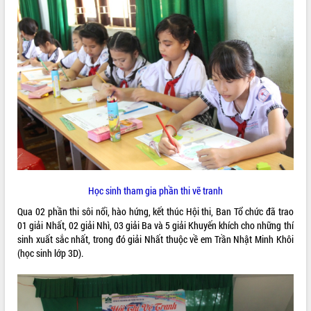
VIDEO
Loading the player...
Khám bệnh, cấp phát thuốc miễn phí
và tặng quà người dân xã Cư Pui
Hội nghị UBND tỉnh Đắk Lắk thường kỳ
tháng 7/2026
Lễ truy tặng danh hiệu “Bà Mẹ Việt
Nam Anh hùng” và trao Huân chương
Lao động
ALBUM ẢNH
UBND tỉnh Đắk Lắk triển khai nhiệm
vụ 6 tháng cuối năm 2026
Học sinh tham gia phần thi vẽ tranh
Kỳ họp thứ Hai, Hội đồng nhân dân
Qua 02 phần thi sôi nổi, hào hứng, kết thúc Hội thi, Ban Tổ chức đã trao
tỉnh khóa XI quyết nghị nhiều nội dung
01 giải Nhất, 02 giải Nhì, 03 giải Ba và 5 giải Khuyến khích cho những thí
quan trọng
sinh xuất sắc nhất, trong đó giải Nhất thuộc về em Trần Nhật Minh Khôi
Bí thư Tỉnh ủy Lương Nguyễn Minh
(học sinh lớp 3D).
Triết thăm, tặng quà người có công với
cách mạng
Rà soát, hoàn thiện hệ thống thiết chế
văn hóa, thể thao đáp ứng yêu cầu
LIÊN KẾT WEB