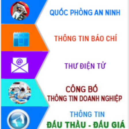
Hòn Yến phát triển du lịch gắn với bảo
tồn biển
Lấy ý kiến điều chỉnh Quy hoạch tỉnh
Đắk Lắk thời kỳ 2021-2030, tầm nhìn
đến năm 2050
Phát động chiến dịch 30 ngày đêm
giải phóng mặt bằng Tuyến đường bộ
ven biển
Đắk Lắk nỗ lực thúc đẩy tăng trưởng
kinh tế từ 10% trở lên trong Quý
II/2026
Đắk Lắk ký kết thỏa thuận hợp tác về
chuyển đổi số giai đoạn 2026 – 2030
với Tập đoàn Bưu chính Viễn thông
Việt Nam
Thứ trưởng Bộ Y tế làm việc với tỉnh
Đắk Lắk về phát triển nhân lực y tế
cho trạm y tế cấp xã
Du lịch Đắk Lắk nâng tầm trải nghiệm
du khách thông qua Hệ thống cơ sở dữ
liệu và Bản đồ số