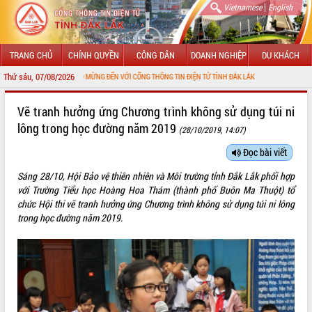
|
Vietnamese
English
TRANG CHỦ
CHÍNH QUYỀN
CÔNG DÂN
DOANH NGHIỆP
DU KHÁCH
Thứ sáu, 07/08/2026
CHÀO MỪNG ĐẾN VỚI CỔNG THÔNG TIN ĐIỆN TỬ TỈNH ĐẮK LẮK
GIỚI THIỆU
Vẽ tranh hưởng ứng Chương trình không sử dụng túi ni
lông trong học đường năm 2019
(28/10/2019, 14:07)
LÃNH ĐẠO UBND TỈNH
Đọc bài viết
TIN TỨC SỰ KIỆN
Sáng 28/10, Hội Bảo vệ thiên nhiên và Môi trường tỉnh Đắk Lắk phối hợp
SỞ, BAN, NGÀNH
với Trường Tiểu học Hoàng Hoa Thám (thành phố Buôn Ma Thuột) tổ
chức Hội thi vẽ tranh hưởng ứng Chương trình không sử dụng túi ni lông
UBND CÁC XÃ, PHƯỜNG
trong học đường năm 2019.
THÔNG TIN CHỈ ĐẠO ĐIỀU HÀNH
HỆ THỐNG VĂN BẢN
VĂN BẢN HĐND TỈNH