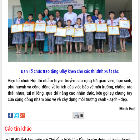
phát triển mới
Thường trực HĐND tỉnh Đắk Lắk gặp
mặt Đoàn chuyên gia y tế TP. Hồ Chí
Minh
THỐNG KÊ TRUY CẬP
Lễ truy điệu và an táng hài cốt liệt sĩ
tại Nghĩa trang Liệt sĩ xã Sơn Hòa
Hôm nay:
8331
Bàn giải pháp tháo gỡ khó khăn trong
Tất cả:
66053654
xuất khẩu sầu riêng và triển khai quy
định EUDR
Thứ trưởng Bộ Nông nghiệp và Môi
Ban Tổ chức trao tặng Giấy khen cho các thí sinh xuất sắc
trường Nguyễn Hoàng Hiệp khảo sát
Việc tổ chức Hội thi nhằm tuyên truyền sâu rộng tới giáo viên, học sinh,
vùng trồng và doanh nghiệp đóng gói
phụ huynh và cộng đồng về lợi ích của việc bảo vệ môi trường, chống rác
sầu riêng tại Đắk Lắk
thải nhựa, túi ni lông, qua đó nâng cao nhận thức, kêu gọi sự chung tay
Trình diễn nghệ thuật chế biến các
của cộng đồng nhằm bảo vệ và xây dựng môi trường xanh - sạch - đẹp.
món ăn từ sầu riêng
Minh Huệ
Đắk Lắk công bố Quy hoạch và xúc
tiến đầu tư tỉnh
In
Ngành cá ngừ Đắk Lắk chủ động thích
Các tin khác
ứng để giữ vững thị trường xuất khẩu
Diễn đàn Kinh tế tư nhân Việt Nam đột
UBND tỉnh làm việc với Chủ đầu tư dự án Đầu tư xây dựng và kinh doanh