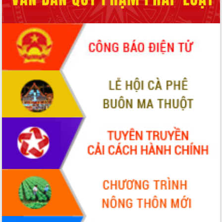
Tháo gỡ những vướng mắc, đẩy mạnh
công tác cải cách thủ tục hành chính
tại Trung tâm Phục vụ hành chính
công tỉnh
Đắk Lắk: Tôn vinh 46 giải pháp tại Hội
thi Sáng tạo Kỹ thuật 2024 - 2025
Đắk Lắk rà soát, điều chỉnh Đề án 190
về phát triển nuôi trồng thủy sản
Phó Chủ tịch UBND tỉnh Đắk Lắk
Trương Công Thái kiểm tra thực địa
Dự án cao tốc Khánh Hòa - Buôn Ma
Thuột
Định vị cà phê Việt Nam như một “di
sản sống” trong dòng chảy toàn cầu
Xây dựng nông thôn mới: Nâng cao đời
sống người dân từ những mô hình thiết
thực
Quyết liệt tháo gỡ vướng mắc, đẩy
nhanh tiến độ các dự án trọng điểm
trong Khu kinh tế Nam Phú Yên