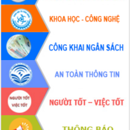
Tập huấn ứng dụng trí tuệ nhân tạo (AI)
trong thương mại điện tử năm 2026
Đoàn đại biểu Quốc hội tỉnh Đắk Lắk
trao đổi thông tin trước Kỳ họp thứ
nhất, Quốc hội khóa XVI
Quyết liệt cải cách hành chính, khơi
thông nguồn lực phát triển
Nâng cao hiệu lực, hiệu quả HĐND
tỉnh thông qua hiện đại hóa hành chính
Xã Ea Phê gắn cải cách hành chính với
chuyển đổi số
Phó Chủ tịch Thường trực UBND tỉnh
Hồ Thị Nguyên Thảo làm việc tại Trung
tâm Phục vụ hành chính công xã Ea
Phê
Xây dựng nền hành chính số đồng
hành cùng nông dân dân, doanh nghiệp
Giai đoạn 2026-2030, Đắk Lắk phấn
đấu có 77% xã đạt chuẩn nông thôn
mới