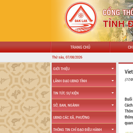
TRANG CHỦ
CH
Thứ sáu, 07/08/2026
GIỚI THIỆU
Vie
(17/0
LÃNH ĐẠO UBND TỈNH
TIN TỨC SỰ KIỆN
Buổi
Cách
SỞ, BAN, NGÀNH
Thôn
thông
UBND CÁC XÃ, PHƯỜNG
quan 
THÔNG TIN CHỈ ĐẠO ĐIỀU HÀNH