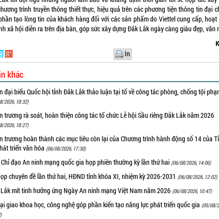
hương trình truyền thông thiết thực, hiệu quả trên các phương tiện thông tin đại 
phần tạo lòng tin của khách hàng đối với các sản phẩm do Viettel cung cấp, hoạt
nh xã hội diễn ra trên địa bàn, góp sức xây dựng Đắk Lắk ngày càng giàu đẹp, văn 
K
In
in khác
 đại biểu Quốc hội tỉnh Đắk Lắk thảo luận tại tổ về công tác phòng, chống tội ph
8/2026, 18:32)
 trương rà soát, hoàn thiện công tác tổ chức Lễ hội Sầu riêng Đắk Lắk năm 2026
8/2026, 18:27)
 trương hoàn thành các mục tiêu còn lại của Chương trình hành động số 14 của T
hát triển văn hóa
(06/08/2026, 17:30)
 Chỉ đạo An ninh mạng quốc gia họp phiên thường kỳ lần thứ hai
(06/08/2026, 14:06)
họp chuyên đề lần thứ hai, HĐND tỉnh khóa XI, nhiệm kỳ 2026-2031
(06/08/2026, 12:02)
 Lắk mít tinh hưởng ứng Ngày An ninh mạng Việt Nam năm 2026
(06/08/2026, 10:47)
i giao khoa học, công nghệ góp phần kiến tạo năng lực phát triển quốc gia
(05/08/2
)