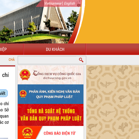
|
Vietnamese
English
IỆP
DU KHÁCH
NG ĐẾN VỚI CỔNG THÔNG TIN ĐIỆN TỬ TỈNH ĐẮK LẮK
 chí
viết
o chí
ạo Sở
 quan
các cơ