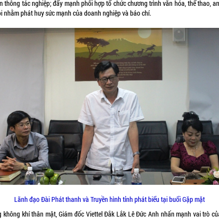
ền thông tác nghiệp; đẩy mạnh phối hợp tổ chức chương trình văn hóa, thể thao, an
ội nhằm phát huy sức mạnh của doanh nghiệp và báo chí.
Lãnh đạo Đài Phát thanh và Truyền hình tỉnh phát biểu tại buổi Gặp mặt
g không khí thân mật, Giám đốc Viettel Đắk Lắk Lê Đức Anh nhấn mạnh vai trò củ