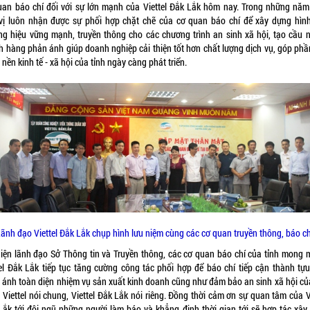
uan báo chí đối với sự lớn mạnh của Viettel Đắk Lắk hôm nay. Trong những năm
vị luôn nhận được sự phối hợp chặt chẽ của cơ quan báo chí để xây dựng hìn
ng hiệu vững mạnh, truyền thông cho các chương trình an sinh xã hội, tạo cầu n
h hàng phản ánh giúp doanh nghiệp cải thiện tốt hơn chất lượng dịch vụ, góp phầ
nền kinh tế - xã hội của tỉnh ngày càng phát triển.
Lãnh đạo Viettel Đắk Lắk chụp hình lưu niệm cùng các cơ quan truyền thông, báo ch
diện lãnh đạo Sở Thông tin và Truyền thông, các cơ quan báo chí của tỉnh mong 
tel Đắk Lắk tiếp tục tăng cường công tác phối hợp để báo chí tiếp cận thành tựu
 ánh toàn diện nhiệm vụ sản xuất kinh doanh cũng như đảm bảo an sinh xã hội củ
Viettel nói chung, Viettel Đắk Lắk nói riêng. Đồng thời cảm ơn sự quan tâm của V
Lắk tới đội ngũ những người làm báo và khẳng định thời gian tới sẽ hợp tác xây