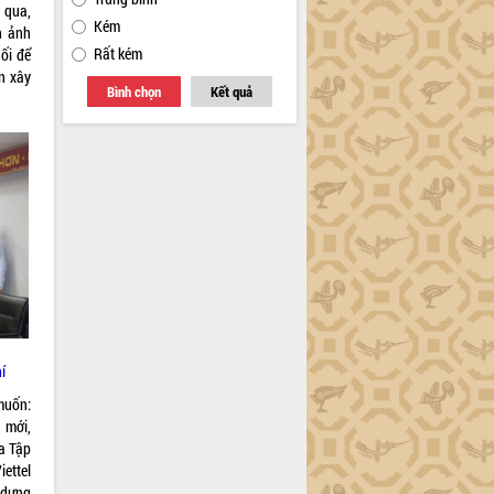
 qua,
Kém
h ảnh
Rất kém
ối để
n xây
Bình chọn
Kết quả
í
muốn:
 mới,
a Tập
iettel
 dựng