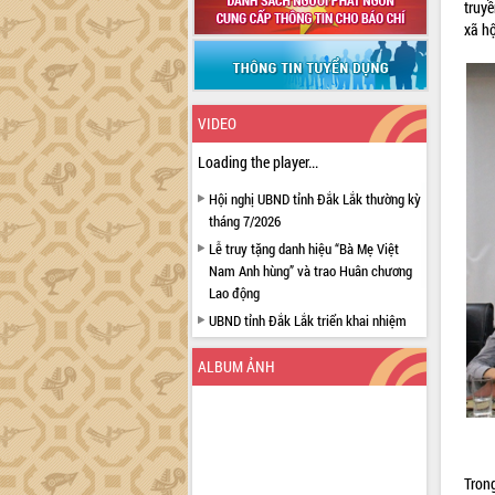
truy
xã h
VIDEO
Loading the player...
Hội nghị UBND tỉnh Đắk Lắk thường kỳ
tháng 7/2026
Lễ truy tặng danh hiệu “Bà Mẹ Việt
Nam Anh hùng” và trao Huân chương
Lao động
UBND tỉnh Đắk Lắk triển khai nhiệm
vụ 6 tháng cuối năm 2026
ALBUM ẢNH
Kỳ họp thứ Hai, Hội đồng nhân dân
tỉnh khóa XI quyết nghị nhiều nội dung
quan trọng
Bí thư Tỉnh ủy Lương Nguyễn Minh
Triết thăm, tặng quà người có công với
Tron
cách mạng