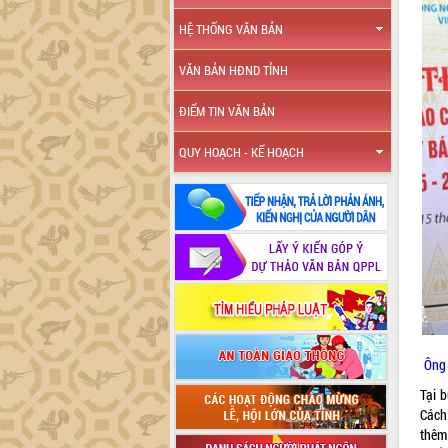
HỆ THỐNG VĂN BẢN
VĂN BẢN HĐND TỈNH
ĐIỂM TIN VĂN BẢN
QUY HOẠCH - KẾ HOẠCH
Ông 
Tại 
Cách
thêm