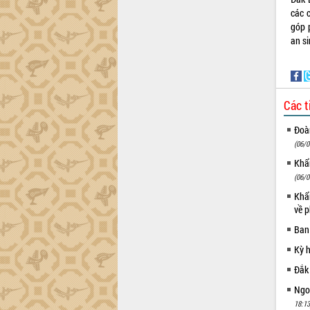
ứng để giữ vững thị trường xuất khẩu
các c
Diễn đàn Kinh tế tư nhân Việt Nam đột
góp 
phá cơ chế - Hợp tác công tư
an si
Đề án 06 tạo bước ngoặt đột phá trong
cải cách hành chính tỉnh Đắk Lắk
Kết nối tour, đẩy mạnh chuyển đổi số
để phát triển du lịch Đắk Lắk
Các t
Khởi động Dự án Đầu tư xây dựng hạ
tầng kỹ thuật Cụm công nghiệp Tân
Đoàn
Tiến
(06/0
Gặp mặt các cơ quan báo chí nhân Kỷ
Khẩn
niệm 101 năm Ngày Báo chí Cách
(06/0
mạng Việt Nam
Khẩn
Đắk Lắk sơ kết 4 năm triển khai thực
về p
hiện Đề án 06 của Chính phủ
Ban
Họp báo thông tin về Hội nghị Công bố
Quy hoạch và Xúc tiến đầu tư tỉnh Đắk
Kỳ 
Lắk
Đắk
Khơi thông điểm nghẽn, đẩy nhanh
Ngoạ
giải ngân vốn khắc phục thiên tai
18:13