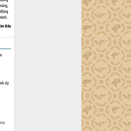
chúng,
 động
minh.
im Bảo
ạm
ỉnh ủy
026,