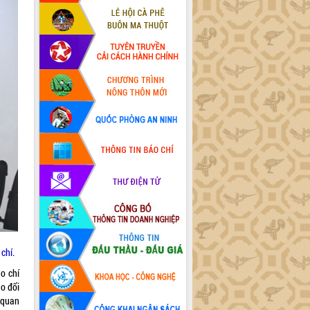
 chí.
o chí
o đổi
 quan