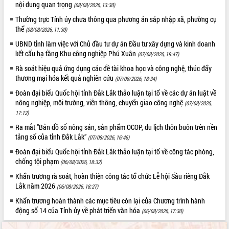
nội dung quan trọng
phá cơ chế - Hợp tác công tư
(08/08/2026, 13:30)
Đề án 06 tạo bước ngoặt đột phá trong
Thường trực Tỉnh ủy chưa thông qua phương án sáp nhập xã, phường cụ
cải cách hành chính tỉnh Đắk Lắk
thể
(08/08/2026, 11:30)
Kết nối tour, đẩy mạnh chuyển đổi số
UBND tỉnh làm việc với Chủ đầu tư dự án Đầu tư xây dựng và kinh doanh
để phát triển du lịch Đắk Lắk
kết cấu hạ tầng Khu công nghiệp Phú Xuân
(07/08/2026, 19:47)
Khởi động Dự án Đầu tư xây dựng hạ
Rà soát hiệu quả ứng dụng các đề tài khoa học và công nghệ, thúc đẩy
tầng kỹ thuật Cụm công nghiệp Tân
thương mại hóa kết quả nghiên cứu
(07/08/2026, 18:34)
Tiến
Đoàn đại biểu Quốc hội tỉnh Đắk Lắk thảo luận tại tổ về các dự án luật về
Gặp mặt các cơ quan báo chí nhân Kỷ
nông nghiệp, môi trường, viễn thông, chuyển giao công nghệ
(07/08/2026,
niệm 101 năm Ngày Báo chí Cách
17:12)
mạng Việt Nam
Ra mắt “Bản đồ số nông sản, sản phẩm OCOP, du lịch thôn buôn trên nền
Đắk Lắk sơ kết 4 năm triển khai thực
tảng số của tỉnh Đắk Lắk”
(07/08/2026, 16:46)
hiện Đề án 06 của Chính phủ
Đoàn đại biểu Quốc hội tỉnh Đắk Lắk thảo luận tại tổ về công tác phòng,
Họp báo thông tin về Hội nghị Công bố
chống tội phạm
(06/08/2026, 18:32)
Quy hoạch và Xúc tiến đầu tư tỉnh Đắk
Lắk
Khẩn trương rà soát, hoàn thiện công tác tổ chức Lễ hội Sầu riêng Đắk
Lắk năm 2026
Khơi thông điểm nghẽn, đẩy nhanh
(06/08/2026, 18:27)
giải ngân vốn khắc phục thiên tai
Khẩn trương hoàn thành các mục tiêu còn lại của Chương trình hành
HĐND tỉnh thông qua điều chỉnh Quy
động số 14 của Tỉnh ủy về phát triển văn hóa
(06/08/2026, 17:30)
hoạch tỉnh thời kỳ 2021-2030