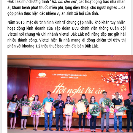
Đắk Lắk như chương trình “
Trái tim cho em
”, các hoạt động trao nhà nhân
ái, khám bệnh phát thuốc miễn phí, tặng điện thoại cho người nghèo … đã
VIDEO
góp phần thực hiện các nhiệm vụ an sinh xã hội của tỉnh.
Loading the player...
Năm 2015, mặc dù tình hình kinh tế chung gặp nhiều khó khăn tuy nhiên
hoạt động kinh doanh của Tập đoàn Bưu chính viễn thông Quân đội
Khám bệnh, cấp phát thuốc miễn phí
Viettel nói chung và Chi nhánh Viettel Đắk Lắk nói riêng tiếp tục gặt hái
và tặng quà người dân xã Cư Pui
nhiều thành công. Viettel hiện là nhà mạng di động chiếm tới 65% thị
Hội nghị UBND tỉnh Đắk Lắk thường kỳ
phần với khoảng 1,2 triệu thuê bao trên địa bàn Đắk Lắk.
tháng 7/2026
Lễ truy tặng danh hiệu “Bà Mẹ Việt
Nam Anh hùng” và trao Huân chương
Lao động
ALBUM ẢNH
UBND tỉnh Đắk Lắk triển khai nhiệm
vụ 6 tháng cuối năm 2026
Kỳ họp thứ Hai, Hội đồng nhân dân
tỉnh khóa XI quyết nghị nhiều nội dung
quan trọng
Bí thư Tỉnh ủy Lương Nguyễn Minh
Triết thăm, tặng quà người có công với
cách mạng
Rà soát, hoàn thiện hệ thống thiết chế
văn hóa, thể thao đáp ứng yêu cầu
LIÊN KẾT WEB