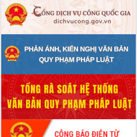
Hội thảo góp ý hồ sơ điều chỉnh quy
hoạch tỉnh Đắk Lắk thời kỳ 2021-2030,
tầm nhìn đến năm 2050
Nâng cao hiệu quả hoạt động của các
doanh nghiệp nhà nước
Hội nghị triển khai kết nối mạng
truyền số liệu chuyên dùng phục vụ cơ
quan Đảng, Nhà nước
Lễ phát động chuỗi hoạt động chung
tay làm sạch môi trường
Xã Ea Kar bước chuyển mình trong
công tác cải cách hành chính mô hình
mới
UBND tỉnh họp báo định kỳ tháng 4
năm 2026
Hội thảo khoa học “Giải pháp thúc đẩy
phát triển nền kinh tế xanh tại tỉnh
Đắk Lắk”
Tăng cường giám sát, đôn đốc thực
hiện nhiệm vụ quản lý tài sản công
hàng tuần