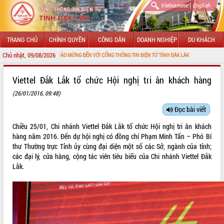
|
Vietnamese
English
TRANG CHỦ
CHÍNH QUYỀN
CÔNG DÂN
DOANH NGHIỆP
DU KHÁCH
Chủ nhật, 09/08/2026
CHÀO MỪNG ĐẾN VỚI CỔNG THÔNG TIN ĐIỆN TỬ TỈNH ĐẮK LẮK
GIỚI THIỆU
Viettel Đắk Lắk tổ chức Hội nghị tri ân khách hàng
(26/01/2016, 09:48)
LÃNH ĐẠO UBND TỈNH
Đọc bài viết
TIN TỨC SỰ KIỆN
Chiều 25/01, Chi nhánh Viettel Đắk Lắk tổ chức Hội nghị tri ân khách
SỞ, BAN, NGÀNH
hàng năm 2016. Đến dự hội nghị có đồng chí Phạm Minh Tấn – Phó Bí
thư Thường trực Tỉnh ủy cùng đại diện một số các Sở, ngành của tỉnh;
UBND CÁC XÃ, PHƯỜNG
các đại lý, cửa hàng, cộng tác viên tiêu biểu của Chi nhánh Viettel Đắk
Lắk.
THÔNG TIN CHỈ ĐẠO ĐIỀU HÀNH
HỆ THỐNG VĂN BẢN
VĂN BẢN HĐND TỈNH