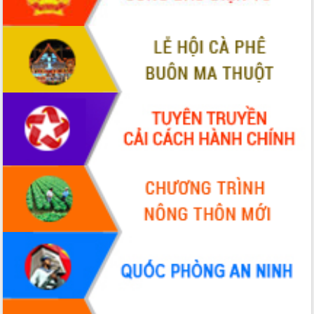
Tháo gỡ những vướng mắc, đẩy mạnh
công tác cải cách thủ tục hành chính
tại Trung tâm Phục vụ hành chính
công tỉnh
Đắk Lắk: Tôn vinh 46 giải pháp tại Hội
thi Sáng tạo Kỹ thuật 2024 - 2025
Đắk Lắk rà soát, điều chỉnh Đề án 190
về phát triển nuôi trồng thủy sản
Phó Chủ tịch UBND tỉnh Đắk Lắk
Trương Công Thái kiểm tra thực địa
Dự án cao tốc Khánh Hòa - Buôn Ma
Thuột
Định vị cà phê Việt Nam như một “di
sản sống” trong dòng chảy toàn cầu
Xây dựng nông thôn mới: Nâng cao đời
sống người dân từ những mô hình thiết
thực
Quyết liệt tháo gỡ vướng mắc, đẩy
nhanh tiến độ các dự án trọng điểm
trong Khu kinh tế Nam Phú Yên