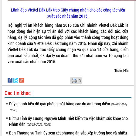
phát triển mới
Lãnh đạo Viettel Đắk Lắk trao Giấy chứng nhận cho các cộng tác viên
Thường trực HĐND tỉnh Đắk Lắk gặp
xuất sắc nhất năm 2015.
mặt Đoàn chuyên gia y tế TP. Hồ Chí
Hội nghị tri ân khách hàng năm 2016 của Chi nhánh Viettel Đắk Lắk là
Minh
THỐNG KÊ TRUY CẬP
hoạt động thể hiện sự tri ân đối với các khách hàng, các đối tác, cửa
Lễ truy điệu và an táng hài cốt liệt sĩ
hàng, đại lý, cộng tác viên đã góp phần vào thành công trong hoạt động
tại Nghĩa trang Liệt sĩ xã Sơn Hòa
Hôm nay:
11448
kinh doanh của Viettel Đắk Lắk trong năm 2015. Nhân dịp này, Chi nhánh
Bàn giải pháp tháo gỡ khó khăn trong
Tất cả:
66097116
Viettel Đắk Lắk đã trao Giấy chứng nhận và quà cho 14 cửa hàng, điểm
xuất khẩu sầu riêng và triển khai quy
bán xuất sắc nhất, 08 đại lý có doanh thu lớn nhất năm và 10 cộng tác
định EUDR
viên xuất sắc nhất năm 2015.
Thứ trưởng Bộ Nông nghiệp và Môi
Tuấn Hải
trường Nguyễn Hoàng Hiệp khảo sát
vùng trồng và doanh nghiệp đóng gói
In
sầu riêng tại Đắk Lắk
Trình diễn nghệ thuật chế biến các
Các tin khác
món ăn từ sầu riêng
Đẩy nhanh tiến độ giải phóng mặt bằng các dự án trọng điểm
(08/08/2026,
Đắk Lắk công bố Quy hoạch và xúc
19:53)
tiến đầu tư tỉnh
Bí thư Tỉnh ủy Lương Nguyễn Minh Triết kiểm tra việc khám sức khỏe cho
Ngành cá ngừ Đắk Lắk chủ động thích
Nhân dân
(08/08/2026, 17:05)
ứng để giữ vững thị trường xuất khẩu
Ban Thường vụ Tỉnh ủy xem xét phương án sắp xếp trường học và nhiều
Diễn đàn Kinh tế tư nhân Việt Nam đột