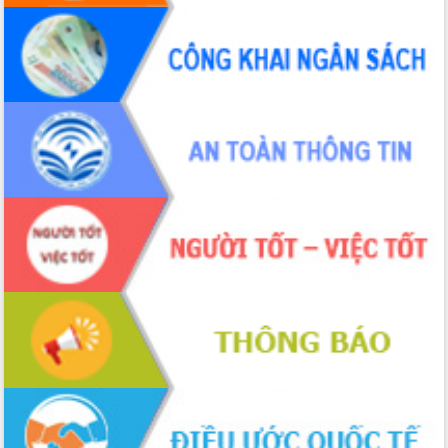
Tập huấn ứng dụng trí tuệ nhân tạo (AI)
trong thương mại điện tử năm 2026
Đoàn đại biểu Quốc hội tỉnh Đắk Lắk
trao đổi thông tin trước Kỳ họp thứ
nhất, Quốc hội khóa XVI
Quyết liệt cải cách hành chính, khơi
thông nguồn lực phát triển
Nâng cao hiệu lực, hiệu quả HĐND
tỉnh thông qua hiện đại hóa hành chính
Xã Ea Phê gắn cải cách hành chính với
chuyển đổi số
Phó Chủ tịch Thường trực UBND tỉnh
Hồ Thị Nguyên Thảo làm việc tại Trung
tâm Phục vụ hành chính công xã Ea
Phê
Xây dựng nền hành chính số đồng
hành cùng nông dân dân, doanh nghiệp
Giai đoạn 2026-2030, Đắk Lắk phấn
đấu có 77% xã đạt chuẩn nông thôn
mới