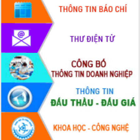
Hòn Yến phát triển du lịch gắn với bảo
tồn biển
Lấy ý kiến điều chỉnh Quy hoạch tỉnh
Đắk Lắk thời kỳ 2021-2030, tầm nhìn
đến năm 2050
Phát động chiến dịch 30 ngày đêm
giải phóng mặt bằng Tuyến đường bộ
ven biển
Đắk Lắk nỗ lực thúc đẩy tăng trưởng
kinh tế từ 10% trở lên trong Quý
II/2026
Đắk Lắk ký kết thỏa thuận hợp tác về
chuyển đổi số giai đoạn 2026 – 2030
với Tập đoàn Bưu chính Viễn thông
Việt Nam
Thứ trưởng Bộ Y tế làm việc với tỉnh
Đắk Lắk về phát triển nhân lực y tế
cho trạm y tế cấp xã
Du lịch Đắk Lắk nâng tầm trải nghiệm
du khách thông qua Hệ thống cơ sở dữ
liệu và Bản đồ số