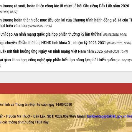
 trương rà soát, hoàn thiện công tác tổ chức Lễ hội Sầu riêng Đắk Lắk năm 2026
8/2026, 18:27)
 trương hoàn thành các mục tiêu còn lại của Chương trình hành động số 14 của T
hát triển văn hóa
(06/08/2026, 17:30)
 Chỉ đạo An ninh mạng quốc gia họp phiên thường kỳ lần thứ hai
(06/08/2026, 14:06)
họp chuyên đề lần thứ hai, HĐND tỉnh khóa XI, nhiệm kỳ 2026-2031
(06/08/2026, 12:02)
 Lắk mít tinh hưởng ứng Ngày An ninh mạng Việt Nam năm 2026
(06/08/2026, 10:47)
i giao khoa học, công nghệ góp phần kiến tạo năng lực phát triển quốc gia
(05/08/2
)
n hình và Thông tin Điện tử cấp ngày 14/05/2010
ẩn - P.Buôn Ma Thuột - Đắk Lắk.
SĐT:
0262.859.9699
Email:
banbientap@daklak.gov.vn ho
lại các thông tin từ Cổng TTĐT này