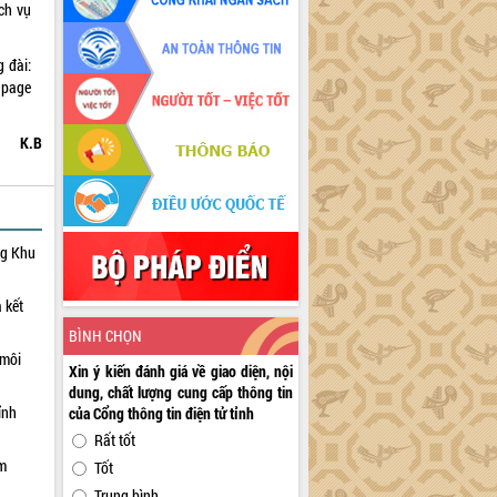
ch vụ
 đài:
page
K.B
ng Khu
 kết
BÌNH CHỌN
 môi
Xin ý kiến đánh giá về giao diện, nội
dung, chất lượng cung cấp thông tin
ỉnh
của Cổng thông tin điện tử tỉnh
Rất tốt
ạm
Tốt
Trung bình