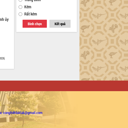
Kém
Rất kém
ỉnh ủy
Bình chọn
Kết quả
026,
ặc congttdtdaklak@gmail.com