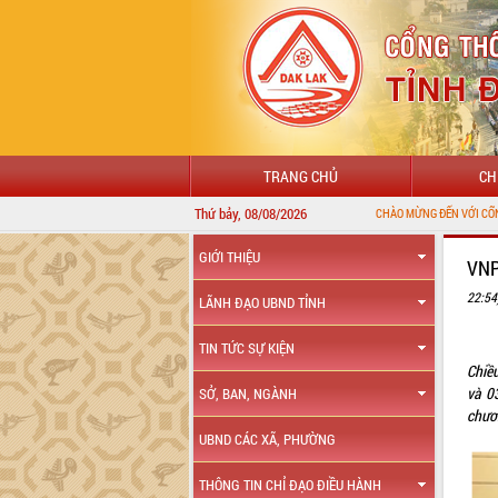
TRANG CHỦ
CH
Thứ bảy, 08/08/2026
GIỚI THIỆU
VNP
22:54
LÃNH ĐẠO UBND TỈNH
TIN TỨC SỰ KIỆN
Chiề
và 0
SỞ, BAN, NGÀNH
chươn
UBND CÁC XÃ, PHƯỜNG
THÔNG TIN CHỈ ĐẠO ĐIỀU HÀNH