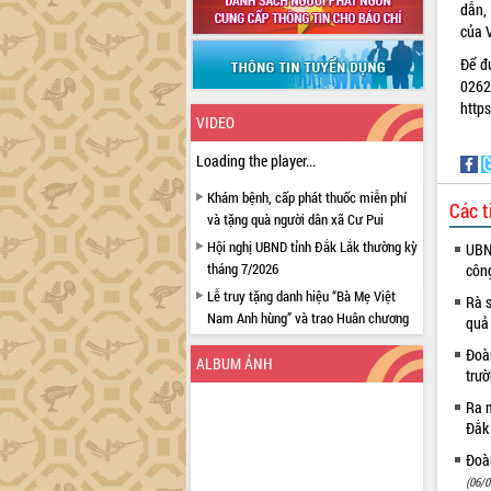
dẫn,
của 
Để đ
026
http
VIDEO
Loading the player...
Khám bệnh, cấp phát thuốc miễn phí
Các t
và tặng quà người dân xã Cư Pui
Hội nghị UBND tỉnh Đắk Lắk thường kỳ
UBND
tháng 7/2026
côn
Lễ truy tặng danh hiệu “Bà Mẹ Việt
Rà s
Nam Anh hùng” và trao Huân chương
quả
Lao động
Đoàn
ALBUM ẢNH
UBND tỉnh Đắk Lắk triển khai nhiệm
trư
vụ 6 tháng cuối năm 2026
Ra m
Kỳ họp thứ Hai, Hội đồng nhân dân
Đắk
tỉnh khóa XI quyết nghị nhiều nội dung
Đoàn
quan trọng
(06/0
Bí thư Tỉnh ủy Lương Nguyễn Minh