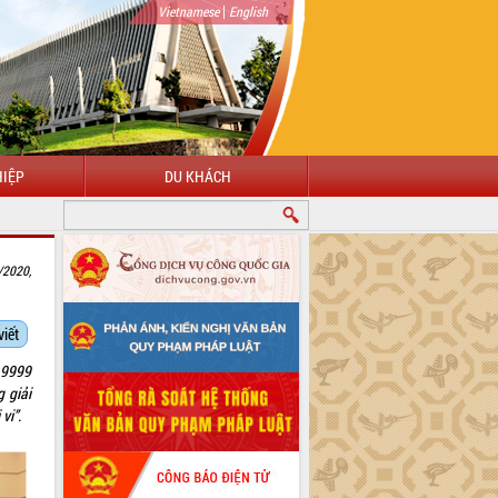
|
Vietnamese
English
IỆP
DU KHÁCH
CHÀO MỪNG ĐẾN VỚI CỔNG THÔNG TIN ĐIỆN TỬ TỈNH ĐẮK LẮK
/2020,
viết
 9999
 giải
vi”.