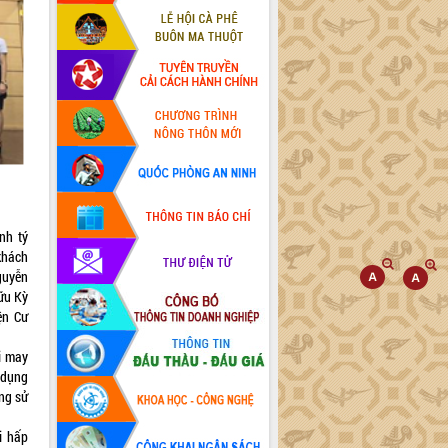
nh tý
khách
guyễn
ữu Kỳ
ện Cư
hi may
 dụng
ng sử
i hấp