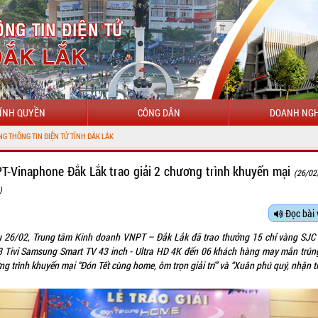
ÍNH QUYỀN
CÔNG DÂN
DOANH NGH
T-Vinaphone Đắk Lắk trao giải 2 chương trình khuyến mại
(26/02
)
Đọc bài 
u 26/02, Trung tâm Kinh doanh VNPT – Đắk Lắk đã trao thưởng 15 chỉ vàng SJC
3 Tivi Samsung Smart TV 43 inch - Ultra HD 4K đến 06 khách hàng may mắn trúng
g trình khuyến mại “Đón Tết cùng home, ôm trọn giải trí” và “Xuân phú quý, nhận ti 