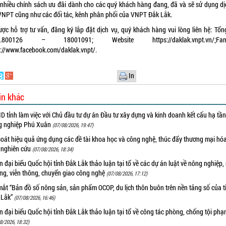
 nhiều chính sách ưu đãi dành cho các quý khách hàng đang, đã và sẽ sử dụng dị
VNPT cũng như các đối tác, kênh phân phối của VNPT Đắk Lắk.
ược hỗ trợ tư vấn, đăng ký lắp đặt dịch vụ, quý khách hàng vui lòng liên hệ: Tổng
2.800126 – 18001091; Website https://daklak.vnpt.vn/;Fan
s://www.facebook.com/daklak.vnpt/.
In
in khác
 tỉnh làm việc với Chủ đầu tư dự án Đầu tư xây dựng và kinh doanh kết cấu hạ tầ
g nghiệp Phú Xuân
(07/08/2026, 19:47)
oát hiệu quả ứng dụng các đề tài khoa học và công nghệ, thúc đẩy thương mại hóa
 nghiên cứu
(07/08/2026, 18:34)
 đại biểu Quốc hội tỉnh Đắk Lắk thảo luận tại tổ về các dự án luật về nông nghiệp,
ờng, viễn thông, chuyển giao công nghệ
(07/08/2026, 17:12)
ắt “Bản đồ số nông sản, sản phẩm OCOP, du lịch thôn buôn trên nền tảng số của t
 Lắk”
(07/08/2026, 16:46)
 đại biểu Quốc hội tỉnh Đắk Lắk thảo luận tại tổ về công tác phòng, chống tội ph
8/2026, 18:32)