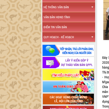
HỆ THỐNG VĂN BẢN
VĂN BẢN HĐND TỈNH
ĐIỂM TIN VĂN BẢN
QUY HOẠCH - KẾ HOẠCH
Đây 
2020
hàng
Thị 
- Hu
M’ga
Chia 
mắn 
VNPT
dụng
Tron