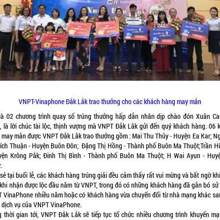
VNPT-Vinaphone Đắk Lắk trao thưởng cho các khách hàng may mắn
là 02 chương trình quay số trúng thưởng hấp dẫn nhân dịp chào đón Xuân Ca
, là lời chúc tài lộc, thịnh vượng mà VNPT Đắk Lắk gửi đến quý khách hàng. 06 
 may mắn được VNPT Đắk Lắk trao thưởng gồm : Mai Thu Thủy - Huyện Ea Kar; N
Bích Thuận - Huyện Buôn Đôn; Đặng Thị Hồng - Thành phố Buôn Ma Thuột;Trần H
yện Krông Pắk; Đinh Thị Bình - Thành phố Buôn Ma Thuột; H Wai Ayun - Huy
r.
sẻ tại buổi lễ, các khách hàng trúng giải đều cảm thấy rất vui mừng và bất ngờ k
khi nhận được lộc đầu năm từ VNPT, trong đó có những khách hàng đã gắn bó sử
 VinaPhone nhiều năm hoặc có khách hàng vừa chuyển đổi từ nhà mạng khác sa
 dịch vụ của VNPT VinaPhone.
g thời gian tới, VNPT Đắk Lắk sẽ tiếp tục tổ chức nhiều chương trình khuyến mạ