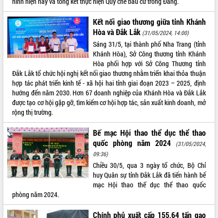
hình hiện nay và tổng kết thực hiện Quy chế bầu cử trong Đảng.
Rà soát, hoàn thiện hệ thống thiết chế
văn hóa, thể thao đáp ứng yêu cầu
Kết nối giao thương giữa tỉnh Khánh
phát triển mới
Hòa và Đắk Lắk
(31/05/2024, 14:00)
Thường trực HĐND tỉnh Đắk Lắk gặp
Sáng 31/5, tại thành phố Nha Trang (tỉnh
mặt Đoàn chuyên gia y tế TP. Hồ Chí
Khánh Hòa), Sở Công thương tỉnh Khánh
Minh
LIÊN KẾT WEB
Hòa phối hợp với Sở Công Thương tỉnh
Lễ truy điệu và an táng hài cốt liệt sĩ
Đắk Lắk tổ chức hội nghị kết nối giao thương nhằm triển khai thỏa thuận
tại Nghĩa trang Liệt sĩ xã Sơn Hòa
hợp tác phát triển kinh tế - xã hội hai tỉnh giai đoạn 2023 – 2025, định
hướng đến năm 2030. Hơn 67 doanh nghiệp của Khánh Hòa và Đắk Lắk
Bàn giải pháp tháo gỡ khó khăn trong
được tạo cơ hội gặp gỡ, tìm kiếm cơ hội hợp tác, sản xuất kinh doanh, mở
xuất khẩu sầu riêng và triển khai quy
THỐNG KÊ TRUY CẬP
rộng thị trường.
định EUDR
Thứ trưởng Bộ Nông nghiệp và Môi
Hôm nay:
9154
Bế mạc Hội thao thể dục thể thao
trường Nguyễn Hoàng Hiệp khảo sát
Tất cả:
66021894
quốc phòng năm 2024
(31/05/2024,
vùng trồng và doanh nghiệp đóng gói
09:36)
sầu riêng tại Đắk Lắk
Chiều 30/5, qua 3 ngày tổ chức, Bộ Chỉ
Trình diễn nghệ thuật chế biến các
huy Quân sự tỉnh Đắk Lắk đã tiến hành bế
món ăn từ sầu riêng
mạc Hội thao thể dục thể thao quốc
Đắk Lắk công bố Quy hoạch và xúc
phòng năm 2024.
tiến đầu tư tỉnh
Ngành cá ngừ Đắk Lắk chủ động thích
Chính phủ xuất cấp 155,64 tấn gạo