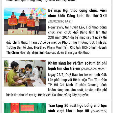
nhanh tiến độ các dự án trọng điểm
trong Khu kinh tế Nam Phú Yên
Bế mạc Hội thao công chức, viên
Hòn Yến phát triển du lịch gắn với bảo
chức khối Đảng tỉnh lần thứ XXII
tồn biển
(26/05/2024, 18:41)
Lấy ý kiến điều chỉnh Quy hoạch tỉnh
Ngày 25/5, tại huyện Lắk, Hội thao công
Đắk Lắk thời kỳ 2021-2030, tầm nhìn
chức, viên chức khối Đảng tỉnh lần thứ
đến năm 2050
XXII năm 2024 đã bế mạc sau 3 ngày thi
Phát động chiến dịch 30 ngày đêm
đấu chính thức. Tham dự Lễ bế mạc có Phó Bí thư Thường trực Tỉnh ủy,
giải phóng mặt bằng Tuyến đường bộ
Trưởng Ban tổ chức Hội thao Phạm Minh Tấn; Chủ tịch HĐND tỉnh Huỳnh
ven biển
Thị Chiến Hòa; đại diện lãnh đạo các đoàn tham gia Hội thao.
Đắk Lắk nỗ lực thúc đẩy tăng trưởng
kinh tế từ 10% trở lên trong Quý
Khám sàng lọc và tầm soát miễn phí
II/2026
bệnh tim cho trẻ em
(25/05/2024, 10:24)
Đắk Lắk ký kết thỏa thuận hợp tác về
Ngày 25/5, Quỹ Bảo trợ trẻ em tỉnh Đắk
chuyển đổi số giai đoạn 2026 – 2030
Lắk phối hợp với Bệnh viện Tim Tâm Đức
với Tập đoàn Bưu chính Viễn thông
TP. Hồ Chí Minh tổ chức Chương trình
Việt Nam
khám sàng lọc, tầm soát, tư vấn miễn phí
Thứ trưởng Bộ Y tế làm việc với tỉnh
bệnh tim cho trẻ em tại Bệnh viện Đa khoa vùng Tây Nguyên.
Đắk Lắk về phát triển nhân lực y tế
cho trạm y tế cấp xã
Trao tặng 80 suất học bổng cho học
Du lịch Đắk Lắk nâng tầm trải nghiệm
sinh vượt khó - học tốt
(24/05/2024,