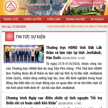
|
Vietnamese
English
TRANG CHỦ
CHÍNH QUYỀN
CÔNG DÂN
DOANH NGHIỆP
DU KHÁCH
Thứ sáu, 07/08/2026
CHÀO MỪNG ĐẾN VỚI CỔNG THÔNG TIN ĐIỆN TỬ TỈNH ĐẮK LẮK
GIỚI THIỆU
TIN TỨC SỰ KIỆN
LÃNH ĐẠO UBND TỈNH
Thường trực HĐND tỉnh Đắk Lắk
thăm và làm việc tại tỉnh Jeollabuk,
TIN TỨC SỰ KIỆN
Hàn Quốc
(02/06/2024, 14:45)
Từ ngày 27/5-31/5/2024, Đoàn công tác
SỞ, BAN, NGÀNH
của Thường trực HĐND tỉnh do ông Trần Phú Hùng - Phó Chủ tịch HĐND
làm Trưởng đoàn đã đi thăm và làm việc tại tỉnh tự trị đặc biệt Jeollabuk
UBND CÁC XÃ, PHƯỜNG
(Hàn Quốc), nhằm tăng cường hợp tác, trao đổi kinh nghiệm trong hoạt
động đại biểu dân cử, hoạt động của cơ quan dân cử và tìm hiểu một số
THÔNG TIN CHỈ ĐẠO ĐIỀU HÀNH
mô hình phát triển kinh tế - xã hội của tỉnh Jeollabuk.
HỆ THỐNG VĂN BẢN
Chương trình Ngày cao điểm chiến sỹ tình nguyện “Hỗ trợ
thiếu nhi có hoàn cảnh khó khăn”
(02/06/2024, 11:45)
VĂN BẢN HĐND TỈNH