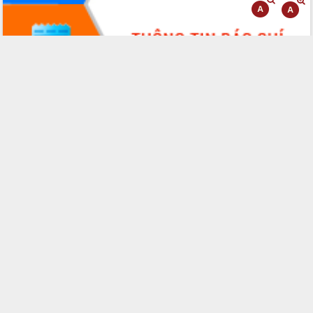
Ngày hội bầu cử đại biểu Quốc hội
khóa XVI và HĐND các cấp nhiệm kỳ
2026-2031
Đảm bảo cuộc bầu cử đại biểu Quốc
hội và đại biểu HĐND các cấp diễn ra
an toàn, hiệu quả, đúng quy định
Thủ tướng Chính phủ Phạm Minh Chính
kiểm tra, chỉ đạo hoàn thành các dự
án cao tốc và thăm khu tái định cư tại
Đắk Lắk
Sôi nổi Hội đua ngựa truyền thống Gò
Thì Thùng mừng Xuân Bính Ngọ 2026
Lãnh đạo tỉnh dâng hương tưởng niệm
tại Đập Đồng Cam đầu Xuân Bính Ngọ
Ngành nông nghiệp phấn đấu tăng
trưởng đạt 5,86% trong năm 2026
UBND tỉnh Đắk Lắk triển khai công tác
quốc phòng, quân sự địa phương năm
2026
Đắk Lắk tập trung toàn lực khắc phục
tồn tại IUU, sẵn sàng làm việc với