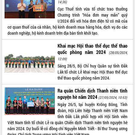
14:36)
hiện nhiệm vụ quản lý tài sản công
Cục Thuế tỉnh vừa tổ chức trao thưởng
hàng tuần
Chương trình “Hóa đơn may mắn” quý
Tháo gỡ những vướng mắc, đẩy mạnh
I/2024 đối với hóa đơn điện tử có mã của
công tác cải cách thủ tục hành chính
cơ quan thuế của cá nhân, hộ kinh doanh mua hàng hóa, dịch vụ do các
tại Trung tâm Phục vụ hành chính
doanh nghiệp, hộ kinh doanh trên địa bàn tỉnh khởi tạo.
công tỉnh
Đắk Lắk: Tôn vinh 46 giải pháp tại Hội
Khai mạc Hội thao thể dục thể thao
thi Sáng tạo Kỹ thuật 2024 - 2025
quốc phòng năm 2024
(28/05/2024,
Đắk Lắk rà soát, điều chỉnh Đề án 190
12:09)
về phát triển nuôi trồng thủy sản
Sáng 28/5, Bộ Chỉ huy Quân sự tỉnh Đắk
Phó Chủ tịch UBND tỉnh Đắk Lắk
Lắk tổ chức Lễ khai mạc Hội thao thể dục
Trương Công Thái kiểm tra thực địa
thể thao quốc phòng năm 2024.
Dự án cao tốc Khánh Hòa - Buôn Ma
Thuột
Ra quân Chiến dịch Thanh niên tình
Định vị cà phê Việt Nam như một “di
nguyện hè năm 2024
(27/05/2024, 10:53)
sản sống” trong dòng chảy toàn cầu
Ngày 26/5, tại huyện Krông Bông, Tỉnh
Xây dựng nông thôn mới: Nâng cao đời
đoàn, Hội Liên hiệp Thanh niên Việt Nam
sống người dân từ những mô hình thiết
tỉnh Đắk Lắk phối hợp với Hội Sinh viên
thực
Việt Nam tỉnh tổ chức Lễ ra quân Chiến dịch Thanh niên tình nguyện hè
năm 2024. Dự buổi lễ có đồng chí Nguyễn Minh Triết - Bí thư Trung ương
Quyết liệt tháo gỡ vướng mắc, đẩy
Đoàn, Chủ tịch Trung ương Hội Sinh viên Việt Nam.