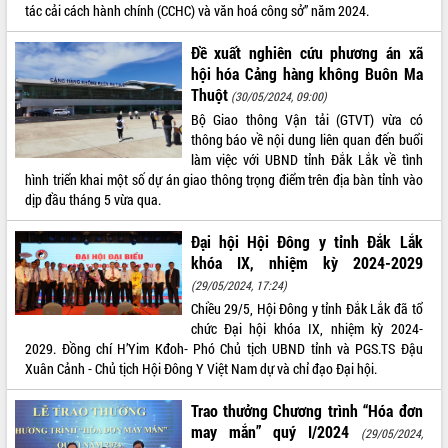
HĐND tỉnh thông qua điều chỉnh Quy
tác cải cách hành chính (CCHC) và văn hoá công sở” năm 2024.
hoạch tỉnh thời kỳ 2021-2030
Hội thảo góp ý hồ sơ điều chỉnh quy
Đề xuất nghiên cứu phương án xã
hoạch tỉnh Đắk Lắk thời kỳ 2021-2030,
hội hóa Cảng hàng không Buôn Ma
tầm nhìn đến năm 2050
Thuột
(30/05/2024, 09:00)
Nâng cao hiệu quả hoạt động của các
Bộ Giao thông Vận tải (GTVT) vừa có
doanh nghiệp nhà nước
thông báo về nội dung liên quan đến buổi
Hội nghị triển khai kết nối mạng
làm việc với UBND tỉnh Đắk Lắk về tình
truyền số liệu chuyên dùng phục vụ cơ
hình triển khai một số dự án giao thông trọng điểm trên địa bàn tỉnh vào
quan Đảng, Nhà nước
dịp đầu tháng 5 vừa qua.
Lễ phát động chuỗi hoạt động chung
Đại hội Hội Đông y tỉnh Đắk Lắk
tay làm sạch môi trường
khóa IX, nhiệm kỳ 2024-2029
Xã Ea Kar bước chuyển mình trong
(29/05/2024, 17:24)
công tác cải cách hành chính mô hình
mới
Chiều 29/5, Hội Đông y tỉnh Đắk Lắk đã tổ
chức Đại hội khóa IX, nhiệm kỳ 2024-
UBND tỉnh họp báo định kỳ tháng 4
2029. Đồng chí H’Yim Kđoh- Phó Chủ tịch UBND tỉnh và PGS.TS Đậu
năm 2026
Xuân Cảnh - Chủ tịch Hội Đông Y Việt Nam dự và chỉ đạo Đại hội.
Hội thảo khoa học “Giải pháp thúc đẩy
phát triển nền kinh tế xanh tại tỉnh
Trao thưởng Chương trình “Hóa đơn
Đắk Lắk”
may mắn” quý I/2024
(29/05/2024,
Tăng cường giám sát, đôn đốc thực