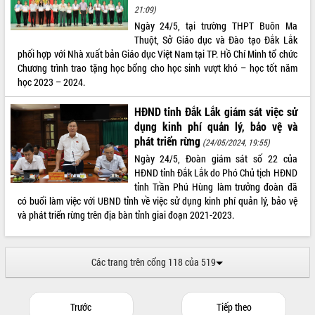
du khách thông qua Hệ thống cơ sở dữ
21:09)
liệu và Bản đồ số
Ngày 24/5, tại trường THPT Buôn Ma
Tập huấn ứng dụng trí tuệ nhân tạo (AI)
Thuột, Sở Giáo dục và Đào tạo Đắk Lắk
trong thương mại điện tử năm 2026
phối hợp với Nhà xuất bản Giáo dục Việt Nam tại TP. Hồ Chí Minh tổ chức
Chương trình trao tặng học bổng cho học sinh vượt khó – học tốt năm
Đoàn đại biểu Quốc hội tỉnh Đắk Lắk
học 2023 – 2024.
trao đổi thông tin trước Kỳ họp thứ
nhất, Quốc hội khóa XVI
HĐND tỉnh Đắk Lắk giám sát việc sử
Quyết liệt cải cách hành chính, khơi
dụng kinh phí quản lý, bảo vệ và
thông nguồn lực phát triển
phát triển rừng
(24/05/2024, 19:55)
Nâng cao hiệu lực, hiệu quả HĐND
Ngày 24/5, Đoàn giám sát số 22 của
tỉnh thông qua hiện đại hóa hành chính
HĐND tỉnh Đắk Lắk do Phó Chủ tịch HĐND
Xã Ea Phê gắn cải cách hành chính với
tỉnh Trần Phú Hùng làm trưởng đoàn đã
chuyển đổi số
có buổi làm việc với UBND tỉnh về việc sử dụng kinh phí quản lý, bảo vệ
Phó Chủ tịch Thường trực UBND tỉnh
và phát triển rừng trên địa bàn tỉnh giai đoạn 2021-2023.
Hồ Thị Nguyên Thảo làm việc tại Trung
tâm Phục vụ hành chính công xã Ea
Phê
Các trang trên cổng 118 của 519
Xây dựng nền hành chính số đồng
hành cùng nông dân dân, doanh nghiệp
Giai đoạn 2026-2030, Đắk Lắk phấn
Trước
Tiếp theo
đấu có 77% xã đạt chuẩn nông thôn