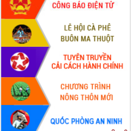
Đẩy mạnh cải cách hành chính, quyết
tâm đạt được mục tiêu tăng trưởng
hai con số trong năm 2026
Tổ chức trang trọng Lễ hội Đền thờ
Lương Văn Chánh năm 2026
Phó Bí thư Tỉnh ủy Đắk Lắk Đỗ Hữu
Huy giữ chức Bí thư Đảng ủy Ủy Ban
Nhân dân tỉnh
Bệnh án điện tử thúc đẩy chuyển đổi
số y tế tại Đắk Lắk
Chuyển đổi số thư viện: Mở rộng
không gian tri thức trong thời đại số
Đánh giá, rút kinh nghiệm công tác tổ
chức diễn tập trước ngày bầu cử
Chương trình “Gặp gỡ hữu nghị –
Friendship Meeting New Year 2026”
Bầu cử Quốc hội và HĐND: Cử tri Đắk
Lắk gửi gắm niềm tin, kỳ vọng vào lá
phiếu
Đắk Lắk sẵn sàng các điều kiện cho