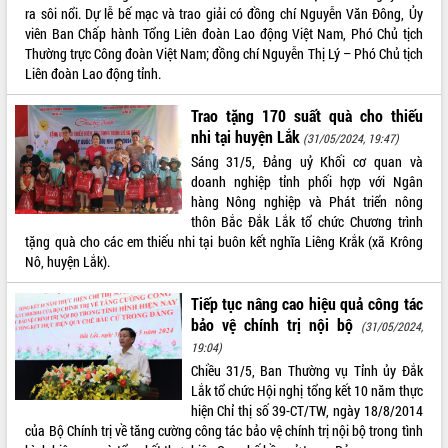
ra sôi nổi. Dự lễ bế mạc và trao giải có đồng chí Nguyễn Văn Đông, Ủy
VIDEO
viên Ban Chấp hành Tổng Liên đoàn Lao động Việt Nam, Phó Chủ tịch
Thường trực Công đoàn Việt Nam; đồng chí Nguyễn Thị Lý – Phó Chủ tịch
Liên đoàn Lao động tỉnh.
Trao tặng 170 suất quà cho thiếu
nhi tại huyện Lắk
(31/05/2024, 19:47)
Sáng 31/5, Đảng uỷ Khối cơ quan và
doanh nghiệp tỉnh phối hợp với Ngân
hàng Nông nghiệp và Phát triển nông
thôn Bắc Đắk Lắk tổ chức Chương trình
Lễ truy tặng danh hiệu “Bà Mẹ Việt
tặng quà cho các em thiếu nhi tại buôn kết nghĩa Liêng Krắk (xã Krông
Nam Anh hùng” và trao Huân chương
Nô, huyện Lắk).
Lao động
UBND tỉnh Đắk Lắk triển khai nhiệm
Tiếp tục nâng cao hiệu quả công tác
vụ 6 tháng cuối năm 2026
bảo vệ chính trị nội bộ
(31/05/2024,
Kỳ họp thứ Hai, Hội đồng nhân dân
19:04)
tỉnh khóa XI quyết nghị nhiều nội dung
Chiều 31/5, Ban Thường vụ Tỉnh ủy Đắk
quan trọng
ALBUM ẢNH
Lắk tổ chức Hội nghị tổng kết 10 năm thực
Bí thư Tỉnh ủy Lương Nguyễn Minh
hiện Chỉ thị số 39-CT/TW, ngày 18/8/2014
Triết thăm, tặng quà người có công với
của Bộ Chính trị về tăng cường công tác bảo vệ chính trị nội bộ trong tình
cách mạng