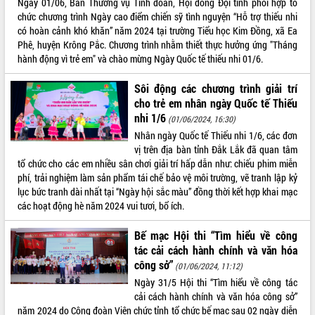
Ngày 01/06, Ban Thường vụ Tỉnh đoàn, Hội đồng Đội tỉnh phối hợp tổ
chức chương trình Ngày cao điểm chiến sỹ tình nguyện “Hỗ trợ thiếu nhi
ĐIỂM TIN VĂN BẢN
có hoàn cảnh khó khăn” năm 2024 tại trường Tiểu học Kim Đồng, xã Ea
Phê, huyện Krông Pắc. Chương trình nhằm thiết thực hưởng ứng "Tháng
QUY HOẠCH - KẾ HOẠCH
hành động vì trẻ em" và chào mừng Ngày Quốc tế thiếu nhi 01/6.
Sôi động các chương trình giải trí
cho trẻ em nhân ngày Quốc tế Thiếu
nhi 1/6
(01/06/2024, 16:30)
Nhân ngày Quốc tế Thiếu nhi 1/6, các đơn
vị trên địa bàn tỉnh Đắk Lắk đã quan tâm
tổ chức cho các em nhiều sân chơi giải trí hấp dẫn như: chiếu phim miễn
phí, trải nghiệm làm sản phẩm tái chế bảo vệ môi trường, vẽ tranh lập kỷ
lục bức tranh dài nhất tại “Ngày hội sắc màu” đồng thời kết hợp khai mạc
các hoạt động hè năm 2024 vui tươi, bổ ích.
Bế mạc Hội thi “Tìm hiểu về công
tác cải cách hành chính và văn hóa
công sở”
(01/06/2024, 11:12)
Ngày 31/5 Hội thi “Tìm hiểu về công tác
cải cách hành chính và văn hóa công sở”
năm 2024 do Công đoàn Viên chức tỉnh tổ chức bế mạc sau 02 ngày diễn