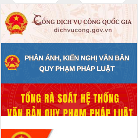
mới
Chuyển đổi số 'mở đường' cho nông
nghiệp Đắk Lắk tăng trưởng bứt phá
Triển khai đồng bộ đo đạc, lập hồ sơ
địa chính, hoàn thiện cơ sở dữ liệu đất
đai
Ứng dụng sinh trắc học - Bước tiến
trong hành trình chuyển đổi số tại Đắk
Lắk
Đắk Lắk nâng cao hiệu quả công tác
Đảng từ Sổ tay đảng viên điện tử
Đắk Lắk đẩy mạnh nuôi biển công
nghệ, hướng tới phát triển thủy sản
bền vững
Tập huấn nâng cao năng lực triển khai
chuyển đổi số cho cán bộ, công chức
cấp xã
Đắk Lắk phát động hưởng ứng Ngày
Quyền của người tiêu dùng Việt Nam
2026