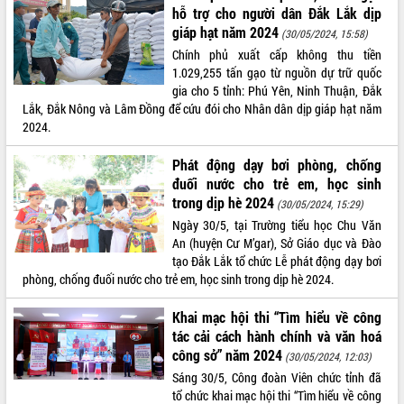
ứng để giữ vững thị trường xuất khẩu
hỗ trợ cho người dân Đắk Lắk dịp
Diễn đàn Kinh tế tư nhân Việt Nam đột
giáp hạt năm 2024
(30/05/2024, 15:58)
phá cơ chế - Hợp tác công tư
Chính phủ xuất cấp không thu tiền
Đề án 06 tạo bước ngoặt đột phá trong
1.029,255 tấn gạo từ nguồn dự trữ quốc
cải cách hành chính tỉnh Đắk Lắk
gia cho 5 tỉnh: Phú Yên, Ninh Thuận, Đắk
Kết nối tour, đẩy mạnh chuyển đổi số
Lắk, Đắk Nông và Lâm Đồng để cứu đói cho Nhân dân dịp giáp hạt năm
để phát triển du lịch Đắk Lắk
2024.
Khởi động Dự án Đầu tư xây dựng hạ
Phát động dạy bơi phòng, chống
tầng kỹ thuật Cụm công nghiệp Tân
đuối nước cho trẻ em, học sinh
Tiến
trong dịp hè 2024
(30/05/2024, 15:29)
Gặp mặt các cơ quan báo chí nhân Kỷ
Ngày 30/5, tại Trường tiểu học Chu Văn
niệm 101 năm Ngày Báo chí Cách
An (huyện Cư M’gar), Sở Giáo dục và Đào
mạng Việt Nam
tạo Đắk Lắk tổ chức Lễ phát động dạy bơi
Đắk Lắk sơ kết 4 năm triển khai thực
phòng, chống đuối nước cho trẻ em, học sinh trong dịp hè 2024.
hiện Đề án 06 của Chính phủ
Họp báo thông tin về Hội nghị Công bố
Khai mạc hội thi “Tìm hiểu về công
Quy hoạch và Xúc tiến đầu tư tỉnh Đắk
tác cải cách hành chính và văn hoá
Lắk
công sở” năm 2024
(30/05/2024, 12:03)
Khơi thông điểm nghẽn, đẩy nhanh
Sáng 30/5, Công đoàn Viên chức tỉnh đã
giải ngân vốn khắc phục thiên tai
tổ chức khai mạc hội thi “Tìm hiểu về công