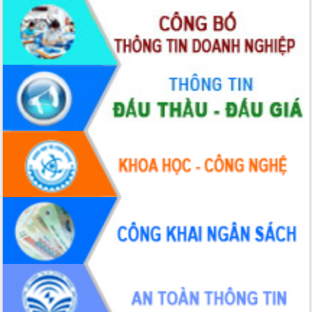
quốc phòng, quân sự địa phương năm
2026
Đắk Lắk tập trung toàn lực khắc phục
tồn tại IUU, sẵn sàng làm việc với
Đoàn thanh tra EC
Chủ tịch UBND tỉnh Tạ Anh Tuấn thăm,
chúc mừng các bệnh viện nhân Ngày
Thầy thuốc Việt Nam
Rộn ràng lễ hội truyền thống Sông
nước Đà Nông lần thứ I năm 2026
Kỳ họp Chuyên đề lần thứ Năm, HĐND
tỉnh Đắk Lắk thông qua các nghị quyết
quan trọng
Thống nhất danh sách giới thiệu ứng
cử đại biểu Quốc hội khoá XVI và đại
biểu HĐND tỉnh Đắk Lắk, nhiệm kỳ
2026-2031
Phát động hai phong trào thi đua quan
trọng trong kỷ nguyên mới
Hội nghị lần thứ tư Ban Chỉ đạo công