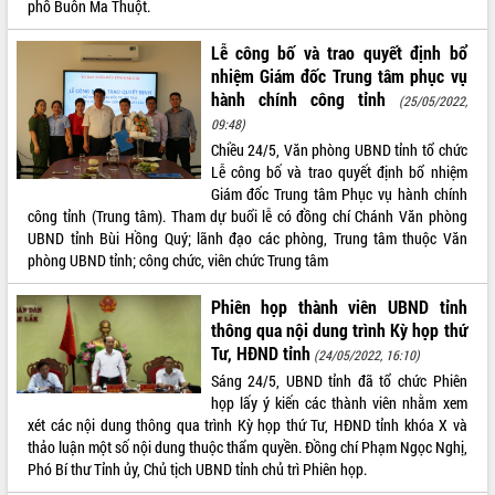
phố Buôn Ma Thuột.
quan trọng
Bí thư Tỉnh ủy Lương Nguyễn Minh
Lễ công bố và trao quyết định bổ
Triết thăm, tặng quà người có công với
nhiệm Giám đốc Trung tâm phục vụ
cách mạng
hành chính công tỉnh
(25/05/2022,
Rà soát, hoàn thiện hệ thống thiết chế
09:48)
văn hóa, thể thao đáp ứng yêu cầu
LIÊN KẾT WEB
Chiều 24/5, Văn phòng UBND tỉnh tổ chức
phát triển mới
Lễ công bố và trao quyết định bổ nhiệm
Thường trực HĐND tỉnh Đắk Lắk gặp
Giám đốc Trung tâm Phục vụ hành chính
mặt Đoàn chuyên gia y tế TP. Hồ Chí
công tỉnh (Trung tâm). Tham dự buổi lễ có đồng chí Chánh Văn phòng
Minh
UBND tỉnh Bùi Hồng Quý; lãnh đạo các phòng, Trung tâm thuộc Văn
THỐNG KÊ TRUY CẬP
phòng UBND tỉnh; công chức, viên chức Trung tâm
Lễ truy điệu và an táng hài cốt liệt sĩ
tại Nghĩa trang Liệt sĩ xã Sơn Hòa
Hôm nay:
848
Phiên họp thành viên UBND tỉnh
Bàn giải pháp tháo gỡ khó khăn trong
Tất cả:
66046171
thông qua nội dung trình Kỳ họp thứ
xuất khẩu sầu riêng và triển khai quy
Tư, HĐND tỉnh
(24/05/2022, 16:10)
định EUDR
Sáng 24/5, UBND tỉnh đã tổ chức Phiên
Thứ trưởng Bộ Nông nghiệp và Môi
họp lấy ý kiến các thành viên nhằm xem
trường Nguyễn Hoàng Hiệp khảo sát
xét các nội dung thông qua trình Kỳ họp thứ Tư, HĐND tỉnh khóa X và
vùng trồng và doanh nghiệp đóng gói
thảo luận một số nội dung thuộc thẩm quyền. Đồng chí Phạm Ngọc Nghị,
sầu riêng tại Đắk Lắk
Phó Bí thư Tỉnh ủy, Chủ tịch UBND tỉnh chủ trì Phiên họp.
Trình diễn nghệ thuật chế biến các