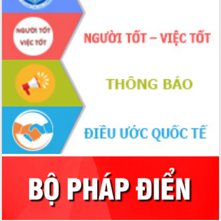
tác bầu cử tỉnh Đắk Lắk
Hội nghị Báo cáo viên Trung ương
tháng 01/2026
Phó Thủ tướng Hồ Quốc Dũng đánh giá
cao kết quả Chiến dịch Quang Trung
tại Đắk Lắk
Hội nghị Ban Chấp hành Đảng bộ tỉnh
Đắk Lắk lần thứ 2 (mở rộng)
Tập trung giải phóng mặt bằng, đẩy
nhanh tiến độ Tuyến đường bộ ven
biển
Gỡ khó, khởi công xây dựng, sửa chữa
toàn bộ nhà ở cho hộ dân đúng tiến độ
đề ra
UBND tỉnh Đắk Lắk tổng kết công tác
quốc phòng, quân sự địa phương năm
2025
Tập trung triển khai quyết liệt, đồng bộ
các giải pháp nhằm thực hiện hiệu quả
các nhiệm vụ đề ra năm 2025
Phát huy vai trò của người có uy tín