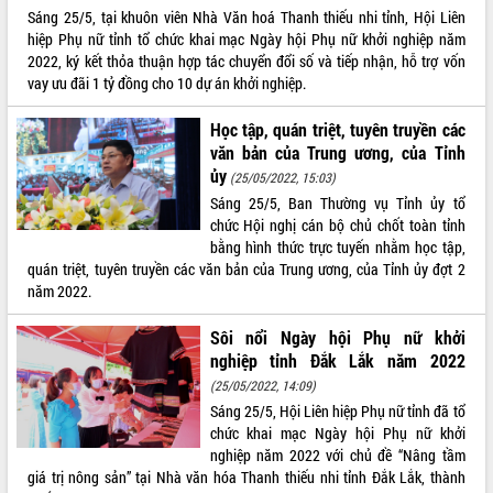
Sáng 25/5, tại khuôn viên Nhà Văn hoá Thanh thiếu nhi tỉnh, Hội Liên
VIDEO
hiệp Phụ nữ tỉnh tổ chức khai mạc Ngày hội Phụ nữ khởi nghiệp năm
2022, ký kết thỏa thuận hợp tác chuyển đổi số và tiếp nhận, hỗ trợ vốn
vay ưu đãi 1 tỷ đồng cho 10 dự án khởi nghiệp.
Học tập, quán triệt, tuyên truyền các
văn bản của Trung ương, của Tỉnh
ủy
(25/05/2022, 15:03)
Sáng 25/5, Ban Thường vụ Tỉnh ủy tổ
chức Hội nghị cán bộ chủ chốt toàn tỉnh
bằng hình thức trực tuyến nhằm học tập,
Khám bệnh, cấp phát thuốc miễn phí
quán triệt, tuyên truyền các văn bản của Trung ương, của Tỉnh ủy đợt 2
và tặng quà người dân xã Cư Pui
năm 2022.
Hội nghị UBND tỉnh Đắk Lắk thường kỳ
tháng 7/2026
Sôi nổi Ngày hội Phụ nữ khởi
Lễ truy tặng danh hiệu “Bà Mẹ Việt
nghiệp tỉnh Đắk Lắk năm 2022
Nam Anh hùng” và trao Huân chương
(25/05/2022, 14:09)
Lao động
Sáng 25/5, Hội Liên hiệp Phụ nữ tỉnh đã tổ
ALBUM ẢNH
UBND tỉnh Đắk Lắk triển khai nhiệm
chức khai mạc Ngày hội Phụ nữ khởi
vụ 6 tháng cuối năm 2026
nghiệp năm 2022 với chủ đề “Nâng tầm
Kỳ họp thứ Hai, Hội đồng nhân dân
giá trị nông sản” tại Nhà văn hóa Thanh thiếu nhi tỉnh Đắk Lắk, thành
tỉnh khóa XI quyết nghị nhiều nội dung