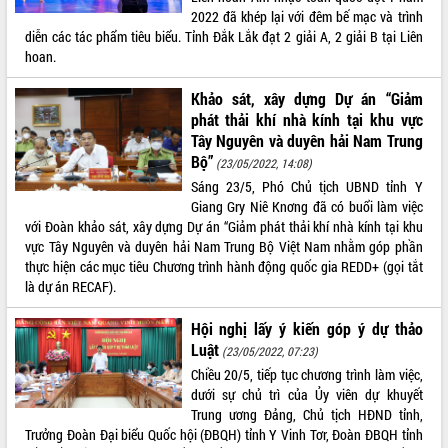
Quy hoạch và Xúc tiến đầu tư tỉnh Đắk
2022 đã khép lại với đêm bế mạc và trình
Lắk
diễn các tác phẩm tiêu biểu. Tỉnh Đắk Lắk đạt 2 giải A, 2 giải B tại Liên
Khơi thông điểm nghẽn, đẩy nhanh
hoan.
giải ngân vốn khắc phục thiên tai
HĐND tỉnh thông qua điều chỉnh Quy
Khảo sát, xây dựng Dự án “Giảm
hoạch tỉnh thời kỳ 2021-2030
phát thải khí nhà kính tại khu vực
Hội thảo góp ý hồ sơ điều chỉnh quy
Tây Nguyên và duyên hải Nam Trung
hoạch tỉnh Đắk Lắk thời kỳ 2021-2030,
Bộ”
(23/05/2022, 14:08)
tầm nhìn đến năm 2050
Sáng 23/5, Phó Chủ tịch UBND tỉnh Y
Nâng cao hiệu quả hoạt động của các
Giang Gry Niê Knơng đã có buổi làm việc
doanh nghiệp nhà nước
với Đoàn khảo sát, xây dựng Dự án “Giảm phát thải khí nhà kính tại khu
vực Tây Nguyên và duyên hải Nam Trung Bộ Việt Nam nhằm góp phần
Hội nghị triển khai kết nối mạng
thực hiện các mục tiêu Chương trình hành động quốc gia REDD+ (gọi tắt
truyền số liệu chuyên dùng phục vụ cơ
là dự án RECAF).
quan Đảng, Nhà nước
Lễ phát động chuỗi hoạt động chung
Hội nghị lấy ý kiến góp ý dự thảo
tay làm sạch môi trường
Luật
(23/05/2022, 07:23)
Xã Ea Kar bước chuyển mình trong
Chiều 20/5, tiếp tục chương trình làm việc,
công tác cải cách hành chính mô hình
dưới sự chủ trì của Ủy viên dự khuyết
mới
Trung ương Đảng, Chủ tịch HĐND tỉnh,
UBND tỉnh họp báo định kỳ tháng 4
Trưởng Đoàn Đại biểu Quốc hội (ĐBQH) tỉnh Y Vinh Tơr, Đoàn ĐBQH tỉnh
năm 2026