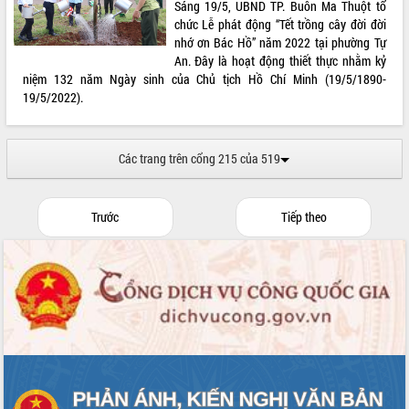
Sáng 19/5, UBND TP. Buôn Ma Thuột tổ
Xây dựng nền hành chính số đồng
chức Lễ phát động “Tết trồng cây đời đời
hành cùng nông dân dân, doanh nghiệp
nhớ ơn Bác Hồ” năm 2022 tại phường Tự
An. Đây là hoạt động thiết thực nhằm kỷ
Giai đoạn 2026-2030, Đắk Lắk phấn
niệm 132 năm Ngày sinh của Chủ tịch Hồ Chí Minh (19/5/1890-
đấu có 77% xã đạt chuẩn nông thôn
19/5/2022).
mới
Chuyển đổi số 'mở đường' cho nông
nghiệp Đắk Lắk tăng trưởng bứt phá
Các trang trên cổng 215 của 519
Triển khai đồng bộ đo đạc, lập hồ sơ
địa chính, hoàn thiện cơ sở dữ liệu đất
đai
Trước
Tiếp theo
Ứng dụng sinh trắc học - Bước tiến
trong hành trình chuyển đổi số tại Đắk
Lắk
Đắk Lắk nâng cao hiệu quả công tác
Đảng từ Sổ tay đảng viên điện tử
Đắk Lắk đẩy mạnh nuôi biển công
nghệ, hướng tới phát triển thủy sản
bền vững
Tập huấn nâng cao năng lực triển khai
chuyển đổi số cho cán bộ, công chức