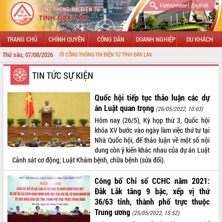
|
Vietnamese
English
TRANG CHỦ
CHÍNH QUYỀN
CÔNG DÂN
DOANH NGHIỆP
DU KHÁCH
Thứ sáu, 07/08/2026
MỪNG ĐẾN VỚI CỔNG THÔNG TIN ĐIỆN TỬ TỈNH ĐẮK LẮK
GIỚI THIỆU
TIN TỨC SỰ KIỆN
LÃNH ĐẠO UBND TỈNH
Quốc hội tiếp tục thảo luận các dự
án Luật quan trọng
(26/05/2022, 10:03)
TIN TỨC SỰ KIỆN
Hôm nay (26/5), Kỳ họp thứ 3, Quốc hội
khóa XV bước vào ngày làm việc thứ tư tại
SỞ, BAN, NGÀNH
Nhà Quốc hội, để thảo luận về một số nội
dung còn ý kiến khác nhau của dự án Luật
UBND CÁC XÃ, PHƯỜNG
Cảnh sát cơ động; Luật Khám bệnh, chữa bệnh (sửa đổi).
THÔNG TIN CHỈ ĐẠO ĐIỀU HÀNH
Công bố Chỉ số CCHC năm 2021:
Đắk Lắk tăng 9 bậc, xếp vị thứ
HỆ THỐNG VĂN BẢN
36/63 tỉnh, thành phố trực thuộc
Trung ương
(25/05/2022, 15:52)
VĂN BẢN HĐND TỈNH