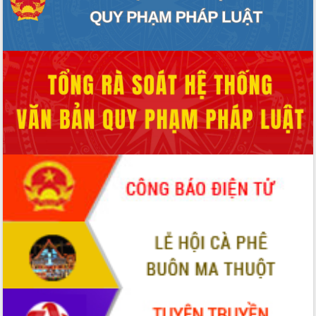
cấp xã
Đắk Lắk phát động hưởng ứng Ngày
Quyền của người tiêu dùng Việt Nam
2026
Đẩy mạnh cải cách hành chính, quyết
tâm đạt được mục tiêu tăng trưởng
hai con số trong năm 2026
Tổ chức trang trọng Lễ hội Đền thờ
Lương Văn Chánh năm 2026
Phó Bí thư Tỉnh ủy Đắk Lắk Đỗ Hữu
Huy giữ chức Bí thư Đảng ủy Ủy Ban
Nhân dân tỉnh
Bệnh án điện tử thúc đẩy chuyển đổi
số y tế tại Đắk Lắk
Chuyển đổi số thư viện: Mở rộng
không gian tri thức trong thời đại số
Đánh giá, rút kinh nghiệm công tác tổ
chức diễn tập trước ngày bầu cử
Chương trình “Gặp gỡ hữu nghị –
Friendship Meeting New Year 2026”