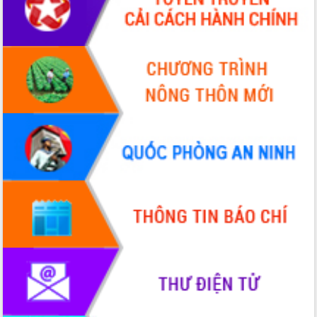
Bầu cử Quốc hội và HĐND: Cử tri Đắk
Lắk gửi gắm niềm tin, kỳ vọng vào lá
phiếu
Đắk Lắk sẵn sàng các điều kiện cho
Ngày hội bầu cử đại biểu Quốc hội
khóa XVI và HĐND các cấp nhiệm kỳ
2026-2031
Đảm bảo cuộc bầu cử đại biểu Quốc
hội và đại biểu HĐND các cấp diễn ra
an toàn, hiệu quả, đúng quy định
Thủ tướng Chính phủ Phạm Minh Chính
kiểm tra, chỉ đạo hoàn thành các dự
án cao tốc và thăm khu tái định cư tại
Đắk Lắk
Sôi nổi Hội đua ngựa truyền thống Gò
Thì Thùng mừng Xuân Bính Ngọ 2026
Lãnh đạo tỉnh dâng hương tưởng niệm
tại Đập Đồng Cam đầu Xuân Bính Ngọ
Ngành nông nghiệp phấn đấu tăng
trưởng đạt 5,86% trong năm 2026
UBND tỉnh Đắk Lắk triển khai công tác