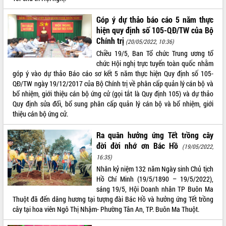
Xây dựng nông thôn mới: Nâng cao đời
sống người dân từ những mô hình thiết
Góp ý dự thảo báo cáo 5 năm thực
thực
hiện quy định số 105-QĐ/TW của Bộ
Quyết liệt tháo gỡ vướng mắc, đẩy
Chính trị
(20/05/2022, 10:36)
nhanh tiến độ các dự án trọng điểm
Chiều 19/5, Ban Tổ chức Trung ương tổ
trong Khu kinh tế Nam Phú Yên
chức Hội nghị trực tuyến toàn quốc nhằm
Hòn Yến phát triển du lịch gắn với bảo
góp ý vào dự thảo Báo cáo sơ kết 5 năm thực hiện Quy định số 105-
tồn biển
QĐ/TW ngày 19/12/2017 của Bộ Chính trị về phân cấp quản lý cán bộ và
Lấy ý kiến điều chỉnh Quy hoạch tỉnh
bổ nhiệm, giới thiệu cán bộ ứng cử (gọi tắt là Quy định 105) và dự thảo
Đắk Lắk thời kỳ 2021-2030, tầm nhìn
Quy định sửa đổi, bổ sung phân cấp quản lý cán bộ và bổ nhiệm, giới
đến năm 2050
thiệu cán bộ ứng cử.
Phát động chiến dịch 30 ngày đêm
giải phóng mặt bằng Tuyến đường bộ
Ra quân hưởng ứng Tết trồng cây
ven biển
đời đời nhớ ơn Bác Hồ
(19/05/2022,
Đắk Lắk nỗ lực thúc đẩy tăng trưởng
16:35)
kinh tế từ 10% trở lên trong Quý
Nhân kỷ niệm 132 năm Ngày sinh Chủ tịch
II/2026
Hồ Chí Minh (19/5/1890 – 19/5/2022),
sáng 19/5, Hội Doanh nhân TP Buôn Ma
Đắk Lắk ký kết thỏa thuận hợp tác về
Thuột đã đến dâng hương tại tượng đài Bác Hồ và hưởng ứng Tết trồng
chuyển đổi số giai đoạn 2026 – 2030
cây tại hoa viên Ngô Thị Nhậm- Phường Tân An, TP. Buôn Ma Thuột.
với Tập đoàn Bưu chính Viễn thông
Việt Nam