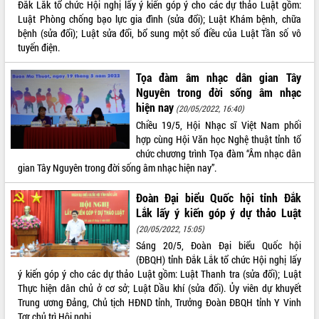
Đắk Lắk tổ chức Hội nghị lấy ý kiến góp ý cho các dự thảo Luật gồm:
Hội thảo khoa học “Giải pháp thúc đẩy
Luật Phòng chống bạo lực gia đình (sửa đổi); Luật Khám bệnh, chữa
phát triển nền kinh tế xanh tại tỉnh
bệnh (sửa đổi); Luật sửa đổi, bổ sung một số điều của Luật Tần số vô
Đắk Lắk”
tuyến điện.
Tăng cường giám sát, đôn đốc thực
hiện nhiệm vụ quản lý tài sản công
Tọa đàm âm nhạc dân gian Tây
hàng tuần
Nguyên trong đời sống âm nhạc
Tháo gỡ những vướng mắc, đẩy mạnh
hiện nay
(20/05/2022, 16:40)
công tác cải cách thủ tục hành chính
Chiều 19/5, Hội Nhạc sĩ Việt Nam phối
tại Trung tâm Phục vụ hành chính
hợp cùng Hội Văn học Nghệ thuật tỉnh tổ
công tỉnh
chức chương trình Tọa đàm “Âm nhạc dân
Đắk Lắk: Tôn vinh 46 giải pháp tại Hội
gian Tây Nguyên trong đời sống âm nhạc hiện nay”.
thi Sáng tạo Kỹ thuật 2024 - 2025
Đoàn Đại biểu Quốc hội tỉnh Đắk
Đắk Lắk rà soát, điều chỉnh Đề án 190
Lắk lấy ý kiến góp ý dự thảo Luật
về phát triển nuôi trồng thủy sản
(20/05/2022, 15:05)
Phó Chủ tịch UBND tỉnh Đắk Lắk
Trương Công Thái kiểm tra thực địa
Sáng 20/5, Đoàn Đại biểu Quốc hội
Dự án cao tốc Khánh Hòa - Buôn Ma
(ĐBQH) tỉnh Đắk Lắk tổ chức Hội nghị lấy
Thuột
ý kiến góp ý cho các dự thảo Luật gồm: Luật Thanh tra (sửa đổi); Luật
Thực hiện dân chủ ở cơ sở; Luật Dầu khí (sửa đổi). Ủy viên dự khuyết
Định vị cà phê Việt Nam như một “di
Trung ương Đảng, Chủ tịch HĐND tỉnh, Trưởng Đoàn ĐBQH tỉnh Y Vinh
sản sống” trong dòng chảy toàn cầu
Tơr chủ trì Hội nghị.