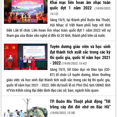
Khai mạc liên hoan âm nhạc toàn
Thứ trưởng Bộ Y tế làm việc với tỉnh
quốc đợt 1 năm 2022
(19/05/2022,
Đắk Lắk về phát triển nhân lực y tế
cho trạm y tế cấp xã
16:12)
Sáng 19/5, tại thành phố Buôn Ma Thuột,
Du lịch Đắk Lắk nâng tầm trải nghiệm
Hội Nhạc sĩ Việt Nam phối hợp với tỉnh
du khách thông qua Hệ thống cơ sở dữ
Đắk Lắk tổ chức Liên hoan Âm nhạc toàn quốc đợt 1 năm 2022 với sự
liệu và Bản đồ số
tham gia của đoàn văn nghệ sĩ đến từ 20 tỉnh, thành phố trên cả nước.
Tập huấn ứng dụng trí tuệ nhân tạo (AI)
trong thương mại điện tử năm 2026
Tuyên dương giáo viên và học sinh
Đoàn đại biểu Quốc hội tỉnh Đắk Lắk
đạt thành tích xuất sắc trong các kỳ
trao đổi thông tin trước Kỳ họp thứ
thi quốc gia, quốc tế năm học 2021
nhất, Quốc hội khóa XVI
- 2022
(19/05/2022, 15:42)
Quyết liệt cải cách hành chính, khơi
Sáng 19/5, Sở Giáo dục và Đào tạo (GD-
thông nguồn lực phát triển
ĐT) tổ chức Lễ tuyên dương, khen thưởng
Nâng cao hiệu lực, hiệu quả HĐND
giáo viên và học sinh đạt thành tích xuất sắc trong các kỳ thi quốc gia,
tỉnh thông qua hiện đại hóa hành chính
quốc tế năm học 2021 - 2022. Đến dự buổi lễ có Phó Chủ tịch UBND tỉnh
Xã Ea Phê gắn cải cách hành chính với
H’Yim Kđoh cùng đại diện lãnh đạo các sở, ban, ngành hữu quan.
chuyển đổi số
TP. Buôn Ma Thuột phát động “Tết
Phó Chủ tịch Thường trực UBND tỉnh
trồng cây đời đời nhớ ơn Bác Hồ”
Hồ Thị Nguyên Thảo làm việc tại Trung
tâm Phục vụ hành chính công xã Ea
(19/05/2022, 15:38)
Phê