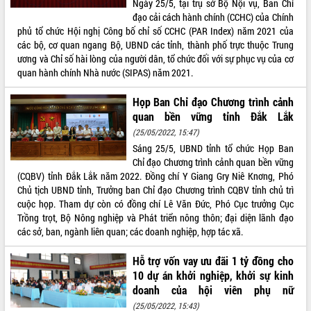
Ngày 25/5, tại trụ sở Bộ Nội vụ, Ban Chỉ
đạo cải cách hành chính (CCHC) của Chính
ĐIỂM TIN VĂN BẢN
phủ tổ chức Hội nghị Công bố chỉ số CCHC (PAR Index) năm 2021 của
các bộ, cơ quan ngang Bộ, UBND các tỉnh, thành phố trực thuộc Trung
QUY HOẠCH - KẾ HOẠCH
ương và Chỉ số hài lòng của người dân, tổ chức đối với sự phục vụ của cơ
quan hành chính Nhà nước (SIPAS) năm 2021.
Họp Ban Chỉ đạo Chương trình cảnh
quan bền vững tỉnh Đắk Lắk
(25/05/2022, 15:47)
Sáng 25/5, UBND tỉnh tổ chức Họp Ban
Chỉ đạo Chương trình cảnh quan bền vững
(CQBV) tỉnh Đắk Lắk năm 2022. Đồng chí Y Giang Gry Niê Knơng, Phó
Chủ tịch UBND tỉnh, Trưởng ban Chỉ đạo Chương trình CQBV tỉnh chủ trì
cuộc họp. Tham dự còn có đồng chí Lê Văn Đức, Phó Cục trưởng Cục
Trồng trọt, Bộ Nông nghiệp và Phát triển nông thôn; đại diện lãnh đạo
các sở, ban, ngành liên quan; các doanh nghiệp, hợp tác xã.
Hỗ trợ vốn vay ưu đãi 1 tỷ đồng cho
10 dự án khởi nghiệp, khởi sự kinh
doanh của hội viên phụ nữ
(25/05/2022, 15:43)