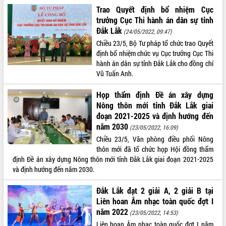
món ăn từ sầu riêng
Trao Quyết định bổ nhiệm Cục
Đắk Lắk công bố Quy hoạch và xúc
trưởng Cục Thi hành án dân sự tỉnh
tiến đầu tư tỉnh
Đắk Lắk
(24/05/2022, 09:47)
Ngành cá ngừ Đắk Lắk chủ động thích
Chiều 23/5, Bộ Tư pháp tổ chức trao Quyết
ứng để giữ vững thị trường xuất khẩu
định bổ nhiệm chức vụ Cục trưởng Cục Thi
Diễn đàn Kinh tế tư nhân Việt Nam đột
hành án dân sự tỉnh Đắk Lắk cho đồng chí
phá cơ chế - Hợp tác công tư
Vũ Tuấn Anh.
Đề án 06 tạo bước ngoặt đột phá trong
cải cách hành chính tỉnh Đắk Lắk
Họp thẩm định Đề án xây dựng
Nông thôn mới tỉnh Đắk Lắk giai
Kết nối tour, đẩy mạnh chuyển đổi số
đoạn 2021-2025 và định hướng đến
để phát triển du lịch Đắk Lắk
năm 2030
(23/05/2022, 16:09)
Khởi động Dự án Đầu tư xây dựng hạ
tầng kỹ thuật Cụm công nghiệp Tân
Chiều 23/5, Văn phòng điều phối Nông
Tiến
thôn mới đã tổ chức họp Hội đồng thẩm
định Đề án xây dựng Nông thôn mới tỉnh Đắk Lắk giai đoạn 2021-2025
Gặp mặt các cơ quan báo chí nhân Kỷ
và định hướng đến năm 2030.
niệm 101 năm Ngày Báo chí Cách
mạng Việt Nam
Đắk Lắk đạt 2 giải A, 2 giải B tại
Đắk Lắk sơ kết 4 năm triển khai thực
Liên hoan Âm nhạc toàn quốc đợt I
hiện Đề án 06 của Chính phủ
năm 2022
(23/05/2022, 14:53)
Họp báo thông tin về Hội nghị Công bố
Liên hoan Âm nhạc toàn quốc đợt I năm