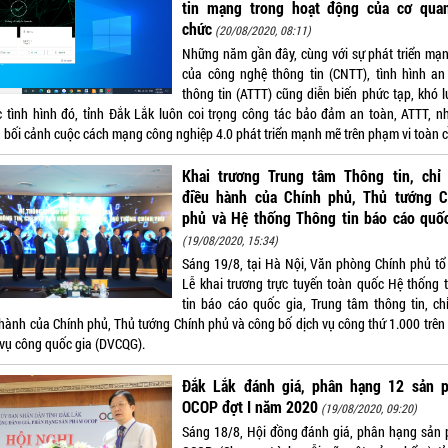
tin mạng trong hoạt động của cơ quan
chức
(20/08/2020, 08:11)
Những năm gần đây, cùng với sự phát triển mạ
của công nghệ thông tin (CNTT), tình hình an
thông tin (ATTT) cũng diễn biến phức tạp, khó l
c tình hình đó, tỉnh Đắk Lắk luôn coi trọng công tác bảo đảm an toàn, ATTT, nh
g bối cảnh cuộc cách mạng công nghiệp 4.0 phát triển mạnh mẽ trên phạm vi toàn 
Khai trương Trung tâm Thông tin, chỉ 
điều hành của Chính phủ, Thủ tướng C
phủ và Hệ thống Thông tin báo cáo quốc
(19/08/2020, 15:34)
Sáng 19/8, tại Hà Nội, Văn phòng Chính phủ tổ
Lễ khai trương trực tuyến toàn quốc Hệ thống 
tin báo cáo quốc gia, Trung tâm thông tin, ch
 hành của Chính phủ, Thủ tướng Chính phủ và công bố dịch vụ công thứ 1.000 trên
 vụ công quốc gia (DVCQG).
Đắk Lắk đánh giá, phân hạng 12 sản 
OCOP đợt I năm 2020
(19/08/2020, 09:20)
Sáng 18/8, Hội đồng đánh giá, phân hạng sản