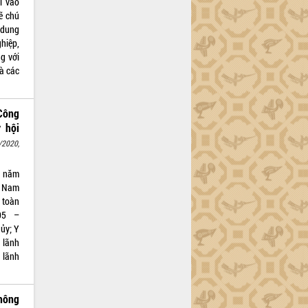
đi vào
ẽ chú
 dung
hiệp,
g với
và các
Công
 hội
/2020,
5 năm
t Nam
 toàn
05 –
ủy; Y
; lãnh
 lãnh
hông