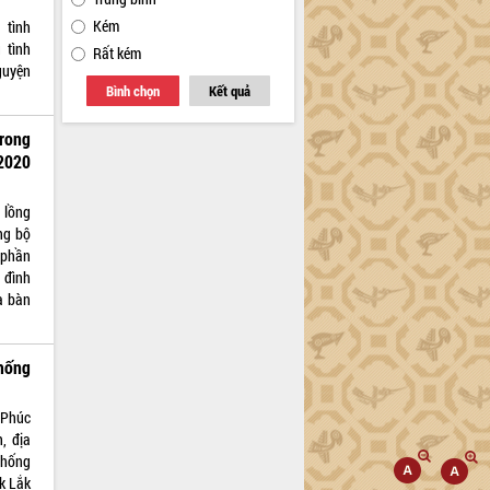
Kém
 tình
 tình
Rất kém
guyện
Bình chọn
Kết quả
rong
2020
 lồng
ng bộ
 phần
 đình
a bàn
hống
 Phúc
h, địa
chống
k Lắk