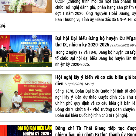
OCOP (Chương trình mỗi xã một sản phẩm) tỉ
chức Hội nghị đánh giá, phân hạng sản phẩm
đợt 1 năm 2020. Ông Nguyễn Hoài Dương, Ủy
Ban Thường vụ Tỉnh ủy, Giám đốc Sở NN-PTNT ch
ghị.
Đại hội Đại biểu Đảng bộ huyện Cư M’ga
thứ IX, nhiệm kỳ 2020-2025
(19/08/2020, 09:
Trong 2 ngày 17 và 18-8, Đảng bộ huyện Cư M’g
tổ chức Đại hội đại biểu Đảng bộ huyện lần th
nhiệm kỳ 2020-2025.
Hội nghị lấy ý kiến về cơ cấu biểu giá b
điện
(18/08/2020, 14:10)
Sáng 18/8, Đoàn Đại biểu Quốc hội tỉnh tổ chứ
nghị lấy ý kiến dự thảo Quyết định của Thủ 
Chính phủ quy định về cơ cấu biểu giá bán lẻ 
Đồng chí Y Khút Niê - Phó Trưởng Đoàn chuyên 
Đoàn đại biểu Quốc hội tỉnh chủ trì Hội nghị.
Đồng chí Từ Thái Giang tiếp tục được
nhiệm bầu giữ chức Bí thư Thành ủy Buô