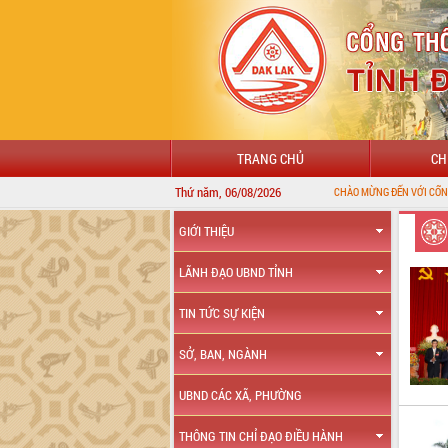
TRANG CHỦ
CH
Thứ năm, 06/08/2026
CHÀO MỪNG ĐẾN VỚI CỔNG THÔNG TIN ĐIỆN TỬ TỈNH 
GIỚI THIỆU
LÃNH ĐẠO UBND TỈNH
TIN TỨC SỰ KIỆN
SỞ, BAN, NGÀNH
UBND CÁC XÃ, PHƯỜNG
THÔNG TIN CHỈ ĐẠO ĐIỀU HÀNH