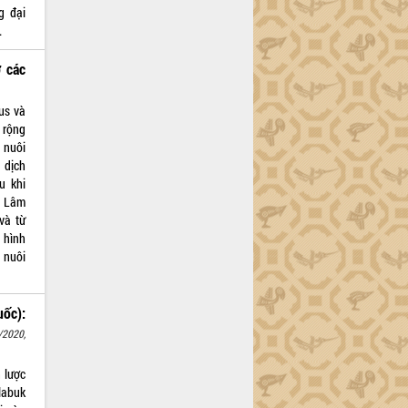
g đại
.
ở các
us và
 rộng
 nuôi
 dịch
u khi
à Lâm
và từ
 hình
 nuôi
ốc):
/2020,
 lược
labuk