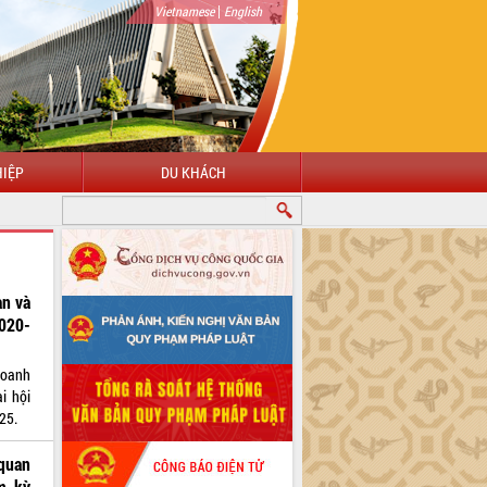
|
Vietnamese
English
IỆP
DU KHÁCH
an và
2020-
doanh
i hội
25.
 quan
m kỳ