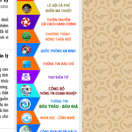
/2020,
 khối
nhiệm
đã tổ
inh vì
ản lý
ng cao
 tỉnh
 Khôi
ương.
g Đắk
nguồn
dự án
i tìm
u cho