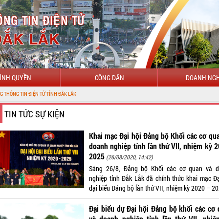
ÍNH QUYỀN
CÔNG DÂN
DOANH NGH
ĐẮK LẮK
TIN TỨC SỰ KIỆN
Khai mạc Đại hội Đảng bộ Khối các cơ qu
doanh nghiệp tỉnh lần thứ VII, nhiệm kỳ 
2025
(26/08/2020, 14:42)
Sáng 26/8, Đảng bộ Khối các cơ quan và 
nghiệp tỉnh Đắk Lắk đã chính thức khai mạc Đạ
đại biểu Đảng bộ lần thứ VII, nhiệm kỳ 2020 – 20
Đại biểu dự Đại hội Đảng bộ khối các cơ
và doanh nghiệp tỉnh lần thứ VII, nhiệ