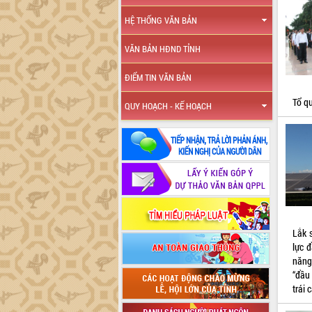
HỆ THỐNG VĂN BẢN
VĂN BẢN HĐND TỈNH
ĐIỂM TIN VĂN BẢN
Tổ qu
QUY HOẠCH - KẾ HOẠCH
Lắk 
lực 
năng
“đầu
trái 