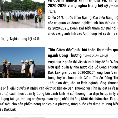
2020-2025 viếng nghĩa trang liệt sỹ
(25/08
16:18)
Chiều 25/8, trước thềm Đại hội Đại biểu Đảng bộ
các cơ quan và doanh nghiệp tỉnh lần thứ VII, 
kỳ 2020-2025, Đoàn Đại biểu tham dự Đại hội 
chức viếng anh linh các Anh hùng liệt sỹ đã hy s
ốc, tại Nghĩa trang liệt sỹ tỉnh.
“Tân Giám đốc” giải bài toán thực tiễn qu
ngành Công Thương
(25/08/2020, 15:33)
Vượt qua 2 phần thi viết và trình bày đề án “Nâ
hiệu quả quản lý nhà nước của Sở Công Thương
Đắk Lắk giai đoạn 2020-2025”, ông Lưu Văn
trúng tuyển chức danh Giám đốc Sở Công Th
Thời gian đến, Tân tư lệnh ngành Công Thươn
sẽ phải giải quyết rất nhiều vấn đề thực tiễn do Ban Thường vụ Tỉnh ủy đặt ra về 
đầu tư, cách thức quản lý trong bối cảnh kinh tế số, thương mại điện tử, quản lý 
 lượng tái tạo…Nhưng nhiệm vụ quan trọng nhất khi ông Khôi khi nhậm chức là phả
 ra’’ mới cho sản phẩm nông nghiệp địa phương, từng bước xây dựng thương hiệ
cây Đắk Lắk.