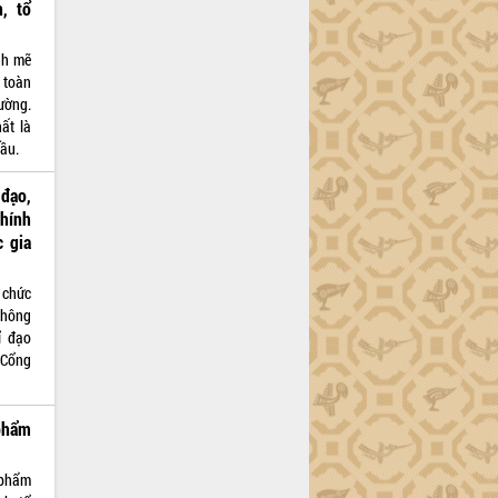
, tổ
nh mẽ
 toàn
ường.
ất là
cầu.
đạo,
hính
 gia
 chức
thông
ỉ đạo
 Cổng
phẩm
 phẩm