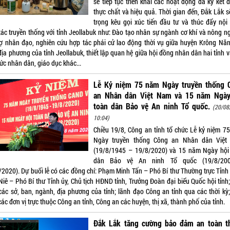
sẽ tiếp tục triển khai các hoạt động đã ký kết 
thực chất và hiệu quả. Thời gian đến, Đắk Lắk s
trọng kêu gọi xúc tiến đầu tư và thúc đẩy nội
tác truyền thống với tỉnh Jeollabuk như: Đào tạo nhân sự ngành cơ khí và nông ng
rợ nhân đạo, nghiên cứu hợp tác phái cử lao động thời vụ giữa huyện Krông Năn
ịa phương của tỉnh Jeollabuk, thiết lập quan hệ giữa hội đồng nhân dân hai tỉnh 
ức nhân dân, giáo dục khác...
Lễ Kỷ niệm 75 năm Ngày truyền thống 
an Nhân dân Việt Nam và 15 năm Ngày
toàn dân Bảo vệ An ninh Tổ quốc.
(20/08
10:04)
Chiều 19/8, Công an tỉnh tổ chức Lễ kỷ niệm 7
Ngày truyền thống Công an Nhân dân Việ
(19/8/1945 – 19/8/2020) và 15 năm Ngày hội
dân Bảo vệ An ninh Tổ quốc (19/8/20
/2020). Dự buổi lễ có các đồng chí: Phạm Minh Tấn – Phó Bí thư Thường trực Tỉnh 
Niê – Phó Bí thư Tỉnh ủy, Chủ tịch HĐND tỉnh, Trưởng Đoàn đại biểu Quốc hội tỉnh
các sở, ban, ngành, địa phương của tỉnh; lãnh đạo Công an tỉnh qua các thời kỳ;
ác đơn vị trực thuộc Công an tỉnh, Công an các huyện, thị xã, thành phố của tỉnh.
Đắk Lắk tăng cường bảo đảm an toàn t