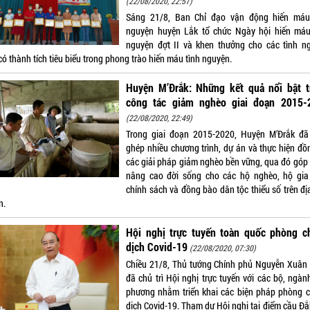
(22/08/2020, 22:57)
Sáng 21/8, Ban Chỉ đạo vận động hiến máu
nguyện huyện Lắk tổ chức Ngày hội hiến máu
nguyện đợt II và khen thưởng cho các tình n
có thành tích tiêu biểu trong phong trào hiến máu tình nguyện.
Huyện M’Đrắk: Những kết quả nổi bật t
công tác giảm nghèo giai đoạn 2015-
(22/08/2020, 22:49)
Trong giai đoạn 2015-2020, Huyện M’Đrắk đã
ghép nhiều chương trình, dự án và thực hiện đồ
các giải pháp giảm nghèo bền vững, qua đó góp
nâng cao đời sống cho các hộ nghèo, hộ gia
chính sách và đồng bào dân tộc thiểu số trên đị
n.
Hội nghị trực tuyến toàn quốc phòng c
dịch Covid-19
(22/08/2020, 07:30)
Chiều 21/8, Thủ tướng Chính phủ Nguyễn Xuân
đã chủ trì Hội nghị trực tuyến với các bộ, ngàn
phương nhằm triển khai các biện pháp phòng 
dịch Covid-19. Tham dự Hội nghị tại điểm cầu Đắ