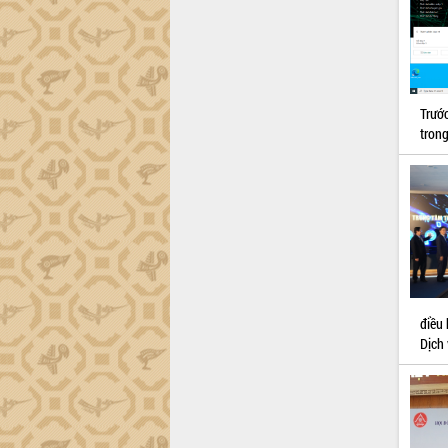
Hội thảo khoa học “Giải pháp thúc đẩy
phát triển nền kinh tế xanh tại tỉnh
Đắk Lắk”
Tăng cường giám sát, đôn đốc thực
hiện nhiệm vụ quản lý tài sản công
Trướ
hàng tuần
tron
Tháo gỡ những vướng mắc, đẩy mạnh
công tác cải cách thủ tục hành chính
tại Trung tâm Phục vụ hành chính
công tỉnh
Đắk Lắk: Tôn vinh 46 giải pháp tại Hội
thi Sáng tạo Kỹ thuật 2024 - 2025
Đắk Lắk rà soát, điều chỉnh Đề án 190
về phát triển nuôi trồng thủy sản
Phó Chủ tịch UBND tỉnh Đắk Lắk
điều
Trương Công Thái kiểm tra thực địa
Dịch
Dự án cao tốc Khánh Hòa - Buôn Ma
Thuột
Định vị cà phê Việt Nam như một “di
sản sống” trong dòng chảy toàn cầu