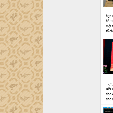
Lắk
Khơi thông điểm nghẽn, đẩy nhanh
giải ngân vốn khắc phục thiên tai
hợp 
hỗ t
HĐND tỉnh thông qua điều chỉnh Quy
một đ
hoạch tỉnh thời kỳ 2021-2030
tổ ch
Hội thảo góp ý hồ sơ điều chỉnh quy
hoạch tỉnh Đắk Lắk thời kỳ 2021-2030,
tầm nhìn đến năm 2050
Nâng cao hiệu quả hoạt động của các
doanh nghiệp nhà nước
Hội nghị triển khai kết nối mạng
truyền số liệu chuyên dùng phục vụ cơ
quan Đảng, Nhà nước
Lễ phát động chuỗi hoạt động chung
tay làm sạch môi trường
19/8
Xã Ea Kar bước chuyển mình trong
Biêr 
công tác cải cách hành chính mô hình
đạo 
mới
đạo c
UBND tỉnh họp báo định kỳ tháng 4
năm 2026