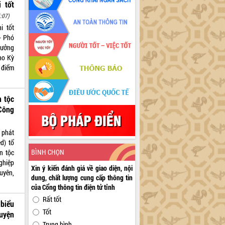
 tốt
:07)
i tốt
- Phó
rưởng
ho Kỳ
 điểm
n tộc
 Công
 phát
d) tổ
BÌNH CHỌN
n tộc
ghiệp
Xin ý kiến đánh giá về giao diện, nội
guyên,
dung, chất lượng cung cấp thông tin
của Cổng thông tin điện tử tỉnh
Rất tốt
biểu
Tốt
uyện
Trung bình