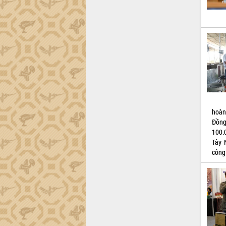
Đắk Lắk công bố Quy hoạch và xúc
tiến đầu tư tỉnh
Ngành cá ngừ Đắk Lắk chủ động thích
ứng để giữ vững thị trường xuất khẩu
Diễn đàn Kinh tế tư nhân Việt Nam đột
phá cơ chế - Hợp tác công tư
Đề án 06 tạo bước ngoặt đột phá trong
cải cách hành chính tỉnh Đắk Lắk
Kết nối tour, đẩy mạnh chuyển đổi số
hoàn
để phát triển du lịch Đắk Lắk
Đồng
Khởi động Dự án Đầu tư xây dựng hạ
100.
tầng kỹ thuật Cụm công nghiệp Tân
Tây 
Tiến
công
Gặp mặt các cơ quan báo chí nhân Kỷ
niệm 101 năm Ngày Báo chí Cách
mạng Việt Nam
Đắk Lắk sơ kết 4 năm triển khai thực
hiện Đề án 06 của Chính phủ
Họp báo thông tin về Hội nghị Công bố
Quy hoạch và Xúc tiến đầu tư tỉnh Đắk