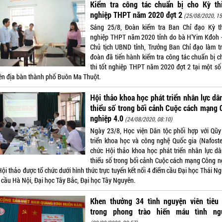
Kiểm tra công tác chuẩn bị cho Kỳ thi
nghiệp THPT năm 2020 đợt 2
(25/08/2020, 15
Sáng 25/8, Đoàn kiểm tra Ban Chỉ đạo Kỳ th
nghiệp THPT năm 2020 tỉnh do bà H’Yim Kđoh 
Chủ tịch UBND tỉnh, Trưởng Ban Chỉ đạo làm t
đoàn đã tiến hành kiểm tra công tác chuẩn bị c
thi tốt nghiệp THPT năm 2020 đợt 2 tại một số
trên địa bàn thành phố Buôn Ma Thuột.
Hội thảo khoa học phát triển nhân lực dâ
thiểu số trong bối cảnh Cuộc cách mạng
nghiệp 4.0
(24/08/2020, 08:10)
Ngày 23/8, Học viện Dân tộc phối hợp với Qũy
triển khoa học và công nghệ Quốc gia (Nafoste
chức Hội thảo khoa học phát triển nhân lực dâ
thiểu số trong bối cảnh Cuộc cách mạng Công n
Hội thảo được tổ chức dưới hình thức trực tuyến kết nối 4 điểm cầu Đại học Thái N
 cầu Hà Nội, Đại học Tây Bắc, Đại học Tây Nguyên.
Khen thưởng 34 tình nguyện viên tiêu 
trong phong trào hiến máu tình ng