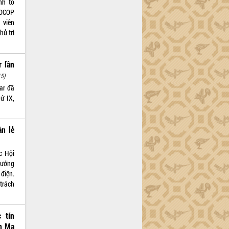
nh tổ
 OCOP
 viên
ủ trì
r lần
15)
ar đã
ứ IX,
án lẻ
c Hội
tướng
điện.
trách
 tín
n Ma