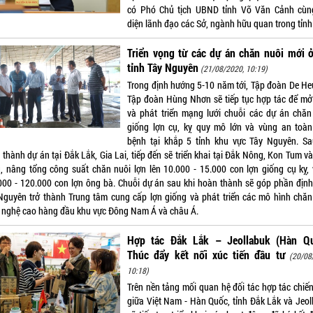
có Phó Chủ tịch UBND tỉnh Võ Văn Cảnh cùn
diện lãnh đạo các Sở, ngành hữu quan trong tỉnh
Triển vọng từ các dự án chăn nuôi mới 
tỉnh Tây Nguyên
(21/08/2020, 10:19)
Trong định hướng 5-10 năm tới, Tập đoàn De He
Tập đoàn Hùng Nhơn sẽ tiếp tục hợp tác để mở
và phát triển mạng lưới chuỗi các dự án chăn
giống lợn cụ, kỵ quy mô lớn và vùng an toàn
bệnh tại khắp 5 tỉnh khu vực Tây Nguyên. Sa
 thành dự án tại Đắk Lắk, Gia Lai, tiếp đến sẽ triển khai tại Đắk Nông, Kon Tum v
, nâng tổng công suất chăn nuôi lợn lên 10.000 - 15.000 con lợn giống cụ kỵ, 
000 - 120.000 con lợn ông bà. Chuỗi dự án sau khi hoàn thành sẽ góp phần định
Nguyên trở thành Trung tâm cung cấp lợn giống và phát triển các mô hình chăn
 nghệ cao hàng đầu khu vực Đông Nam Á và châu Á.
Hợp tác Đắk Lắk – Jeollabuk (Hàn Qu
Thúc đẩy kết nối xúc tiến đầu tư
(20/08
10:18)
Trên nền tảng mối quan hệ đối tác hợp tác chiến
giữa Việt Nam - Hàn Quốc, tỉnh Đắk Lắk và Jeol