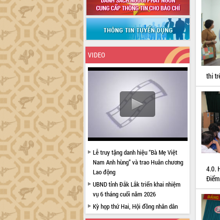
VIDEO
thi 
Lễ truy tặng danh hiệu “Bà Mẹ Việt
Nam Anh hùng” và trao Huân chương
4.0. 
Lao động
Điểm
UBND tỉnh Đắk Lắk triển khai nhiệm
vụ 6 tháng cuối năm 2026
Kỳ họp thứ Hai, Hội đồng nhân dân
tỉnh khóa XI quyết nghị nhiều nội dung