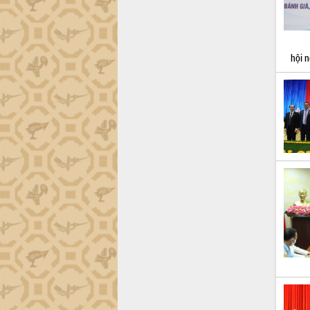
Xây dựng nông thôn mới: Nâng cao đời
sống người dân từ những mô hình thiết
thực
Quyết liệt tháo gỡ vướng mắc, đẩy
hội n
nhanh tiến độ các dự án trọng điểm
trong Khu kinh tế Nam Phú Yên
Hòn Yến phát triển du lịch gắn với bảo
tồn biển
Lấy ý kiến điều chỉnh Quy hoạch tỉnh
Đắk Lắk thời kỳ 2021-2030, tầm nhìn
đến năm 2050
Phát động chiến dịch 30 ngày đêm
giải phóng mặt bằng Tuyến đường bộ
ven biển
Đắk Lắk nỗ lực thúc đẩy tăng trưởng
kinh tế từ 10% trở lên trong Quý
II/2026
Đắk Lắk ký kết thỏa thuận hợp tác về
chuyển đổi số giai đoạn 2026 – 2030
với Tập đoàn Bưu chính Viễn thông
Việt Nam