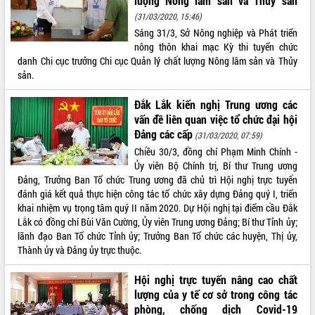
lượng Nông lâm sản và Thủy sản
(31/03/2020, 15:46)
ĐIỂM TIN VĂN BẢN
Sáng 31/3, Sở Nông nghiệp và Phát triển
nông thôn khai mạc Kỳ thi tuyển chức
QUY HOẠCH - KẾ HOẠCH
danh Chi cục trưởng Chi cục Quản lý chất lượng Nông lâm sản và Thủy
sản.
Đắk Lắk kiến nghị Trung ương các
vấn đề liên quan việc tổ chức đại hội
Đảng các cấp
(31/03/2020, 07:59)
Chiều 30/3, đồng chí Phạm Minh Chính -
Ủy viên Bộ Chính trị, Bí thư Trung ương
Đảng, Trưởng Ban Tổ chức Trung ương đã chủ trì Hội nghị trực tuyến
đánh giá kết quả thực hiện công tác tổ chức xây dựng Đảng quý I, triển
khai nhiệm vụ trọng tâm quý II năm 2020. Dự Hội nghị tại điểm cầu Đắk
Lắk có đồng chí Bùi Văn Cường, Ủy viên Trung ương Đảng; Bí thư Tỉnh ủy;
lãnh đạo Ban Tổ chức Tỉnh ủy; Trưởng Ban Tổ chức các huyện, Thị ủy,
Thành ủy và Đảng ủy trực thuộc.
Hội nghị trực tuyến nâng cao chất
lượng của y tế cơ sở trong công tác
phòng, chống dịch Covid-19