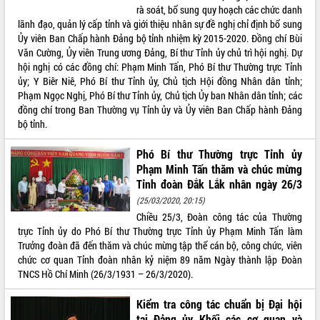
rà soát, bổ sung quy hoạch các chức danh
lãnh đạo, quản lý cấp tỉnh và giới thiệu nhân sự đề nghị chỉ định bổ sung
Ủy viên Ban Chấp hành Đảng bộ tỉnh nhiệm kỳ 2015-2020. Đồng chí Bùi
Văn Cường, Ủy viên Trung ương Đảng, Bí thư Tỉnh ủy chủ trì hội nghị. Dự
hội nghị có các đồng chí: Phạm Minh Tấn, Phó Bí thư Thường trực Tỉnh
ủy; Y Biêr Niê, Phó Bí thư Tỉnh ủy, Chủ tịch Hội đồng Nhân dân tỉnh;
Phạm Ngọc Nghị, Phó Bí thư Tỉnh ủy, Chủ tịch Ủy ban Nhân dân tỉnh; các
đồng chí trong Ban Thường vụ Tỉnh ủy và Ủy viên Ban Chấp hành Đảng
bộ tỉnh.
Phó Bí thư Thường trực Tỉnh ủy
Phạm Minh Tấn thăm và chúc mừng
Tỉnh đoàn Đắk Lắk nhân ngày 26/3
(25/03/2020, 20:15)
Chiều 25/3, Đoàn công tác của Thường
trực Tỉnh ủy do Phó Bí thư Thường trực Tỉnh ủy Phạm Minh Tấn làm
Trưởng đoàn đã đến thăm và chúc mừng tập thể cán bộ, công chức, viên
chức cơ quan Tỉnh đoàn nhân kỷ niệm 89 năm Ngày thành lập Đoàn
TNCS Hồ Chí Minh (26/3/1931 – 26/3/2020).
Kiểm tra công tác chuẩn bị Đại hội
tại Đảng ủy Khối các cơ quan và