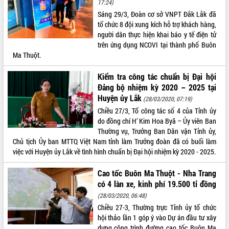
17:24)
Tất cả:
66046931
Sáng 29/3, Đoàn cơ sở VNPT Đắk Lắk đã
tổ chức 8 đội xung kích hỗ trợ khách hàng,
người dân thực hiện khai báo y tế điện tử
trên ứng dụng NCOVI tại thành phố Buôn
Ma Thuột.
Kiểm tra công tác chuẩn bị Đại hội
Đảng bộ nhiệm kỳ 2020 – 2025 tại
Huyện ủy Lắk
(28/03/2020, 07:19)
Chiều 27/3, Tổ công tác số 4 của Tỉnh ủy
do đồng chí H’ Kim Hoa Byă – Ủy viên Ban
Thường vụ, Trưởng Ban Dân vận Tỉnh ủy,
Chủ tịch Ủy ban MTTQ Việt Nam tỉnh làm Trưởng đoàn đã có buổi làm
việc với Huyện ủy Lắk về tình hình chuẩn bị Đại hội nhiệm kỳ 2020 - 2025.
Cao tốc Buôn Ma Thuột - Nha Trang
có 4 làn xe, kinh phí 19.500 tỉ đồng
(28/03/2020, 06:48)
Chiều 27-3, Thường trực Tỉnh ủy tổ chức
hội thảo lần 1 góp ý vào Dự án đầu tư xây
dựng công trình đường cao tốc Buôn Ma