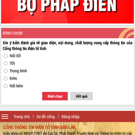
BÌNH CHỌN
Xin ý kiến đánh giá về giao diện, nội dung, chất lượng cung cấp thông tin của
Cổng thông tin điện tử tỉnh
Rất tốt
Tốt
Trung bình
Kém
Rất kém
Bình chọn
Kết quả
Toggle
Trang chủ
Sơ đồ cổng
Đăng nhập
navigation
CỔNG THÔNG TIN ĐIỆN TỬ TỈNH ĐẮK LẮK
Giấy phép số 99/GP-TTĐT do Cục QL Phát thanh Truyền hình và Thông tin Điện tử cấp