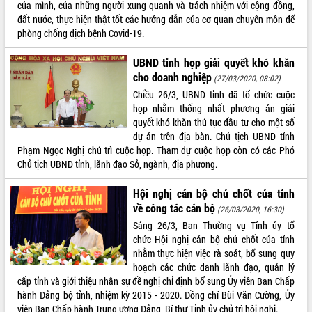
của mình, của những người xung quanh và trách nhiệm với cộng đồng,
đất nước, thực hiện thật tốt các hướng dẫn của cơ quan chuyên môn để
phòng chống dịch bệnh Covid-19.
UBND tỉnh họp giải quyết khó khăn
cho doanh nghiệp
(27/03/2020, 08:02)
Chiều 26/3, UBND tỉnh đã tổ chức cuộc
họp nhằm thống nhất phương án giải
quyết khó khăn thủ tục đầu tư cho một số
dự án trên địa bàn. Chủ tịch UBND tỉnh
Phạm Ngọc Nghị chủ trì cuộc họp. Tham dự cuộc họp còn có các Phó
Chủ tịch UBND tỉnh, lãnh đạo Sở, ngành, địa phương.
Hội nghị cán bộ chủ chốt của tỉnh
về công tác cán bộ
(26/03/2020, 16:30)
Sáng 26/3, Ban Thường vụ Tỉnh ủy tổ
chức Hội nghị cán bộ chủ chốt của tỉnh
nhằm thực hiện việc rà soát, bổ sung quy
hoạch các chức danh lãnh đạo, quản lý
cấp tỉnh và giới thiệu nhân sự đề nghị chỉ định bổ sung Ủy viên Ban Chấp
hành Đảng bộ tỉnh, nhiệm kỳ 2015 - 2020. Đồng chí Bùi Văn Cường, Ủy
viên Ban Chấp hành Trung ương Đảng, Bí thư Tỉnh ủy chủ trì hội nghị.