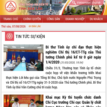
|
Vietnamese
English
TRANG CHỦ
CHÍNH QUYỀN
CÔNG DÂN
DOANH NGHIỆP
DU KHÁCH
Thứ sáu, 07/08/2026
CHÀO
GIỚI THIỆU
TIN TỨC SỰ KIỆN
LÃNH ĐẠO UBND TỈNH
Bí thư Tỉnh ủy chỉ đạo thực hiện
nghiêm Chỉ thị 16/CT-TTg của Thủ
TIN TỨC SỰ KIỆN
tướng Chính phủ kể từ 0 giờ ngày
1/4/2020
(31/03/2020, 19:54)
SỞ, BAN, NGÀNH
Chiều 31/3, Thường trực Tỉnh ủy tổ chức
cuộc họp về việc khẩn trương triển khai
UBND CÁC XÃ, PHƯỜNG
thực hiện Lời kêu gọi của Tổng Bí thư, Chủ tịch nước Nguyễn Phú Trọng
và Chỉ thị số 16/CT-TTg ngày 31-3-2020 của Thủ tướng Chính phủ. Bí thư
THÔNG TIN CHỈ ĐẠO ĐIỀU HÀNH
Tỉnh ủy Bùi Văn Cường chủ trì cuộc họp.
HỆ THỐNG VĂN BẢN
Khai mạc Kỳ thi tuyển chức danh
Chi Cục trưởng Chi cục Quản lý chất
VĂN BẢN HĐND TỈNH