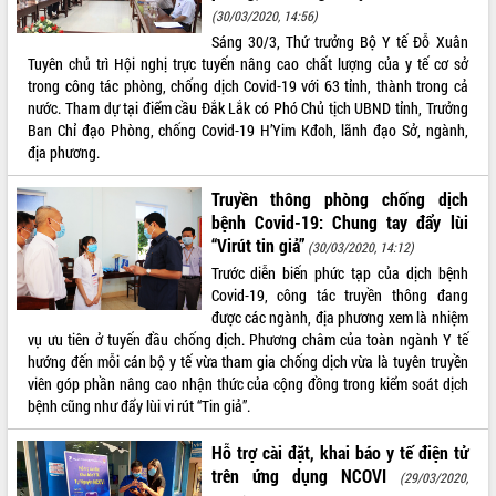
(30/03/2020, 14:56)
VIDEO
Sáng 30/3, Thứ trưởng Bộ Y tế Đỗ Xuân
Tuyên chủ trì Hội nghị trực tuyến nâng cao chất lượng của y tế cơ sở
Không có file video nào để phát.
trong công tác phòng, chống dịch Covid-19 với 63 tỉnh, thành trong cả
nước. Tham dự tại điểm cầu Đắk Lắk có Phó Chủ tịch UBND tỉnh, Trưởng
ALBUM ẢNH
Ban Chỉ đạo Phòng, chống Covid-19 H’Yim Kđoh, lãnh đạo Sở, ngành,
địa phương.
Truyền thông phòng chống dịch
bệnh Covid-19: Chung tay đẩy lùi
“Virút tin giả”
(30/03/2020, 14:12)
Trước diễn biến phức tạp của dịch bệnh
Covid-19, công tác truyền thông đang
được các ngành, địa phương xem là nhiệm
vụ ưu tiên ở tuyến đầu chống dịch. Phương châm của toàn ngành Y tế
LIÊN KẾT WEB
hướng đến mỗi cán bộ y tế vừa tham gia chống dịch vừa là tuyên truyền
viên góp phần nâng cao nhận thức của cộng đồng trong kiểm soát dịch
bệnh cũng như đẩy lùi vi rút “Tin giả”.
THỐNG KÊ TRUY CẬP
Hỗ trợ cài đặt, khai báo y tế điện tử
trên ứng dụng NCOVI
(29/03/2020,
Hôm nay:
1608