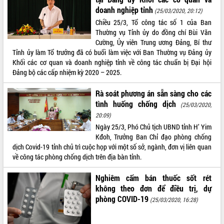
doanh nghiệp tỉnh
(25/03/2020, 20:12)
Chiều 25/3, Tổ công tác số 1 của Ban
Thường vụ Tỉnh ủy do đồng chí Bùi Văn
Cường, Ủy viên Trung ương Đảng, Bí thư
Tỉnh ủy làm Tổ trưởng đã có buổi làm việc với Ban Thường vụ Đảng ủy
Khối các cơ quan và doanh nghiệp tỉnh về công tác chuẩn bị Đại hội
Đảng bộ các cấp nhiệm kỳ 2020 – 2025.
Rà soát phương án sẵn sàng cho các
tình huống chống dịch
(25/03/2020,
20:09)
Ngày 25/3, Phó Chủ tịch UBND tỉnh H’ Yim
Kđoh, Trưởng Ban Chỉ đạo phòng chống
dịch Covid-19 tỉnh chủ trì cuộc họp với một số sở, ngành, đơn vị liên quan
về công tác phòng chống dịch trên địa bàn tỉnh.
Nghiêm cấm bán thuốc sốt rét
không theo đơn để điều trị, dự
phòng COVID-19
(25/03/2020, 16:28)