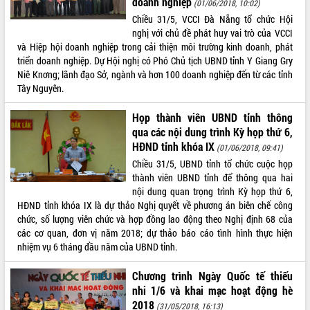
doanh nghiệp
(01/06/2018, 10:02)
du khách thông qua Hệ thống cơ sở dữ
Chiều 31/5, VCCI Đà Nẵng tổ chức Hội
liệu và Bản đồ số
nghị với chủ đề phát huy vai trò của VCCI
Tập huấn ứng dụng trí tuệ nhân tạo (AI)
và Hiệp hội doanh nghiệp trong cải thiện môi trường kinh doanh, phát
trong thương mại điện tử năm 2026
triển doanh nghiệp. Dự Hội nghị có Phó Chủ tịch UBND tỉnh Y Giang Gry
Đoàn đại biểu Quốc hội tỉnh Đắk Lắk
Niê Knơng; lãnh đạo Sở, ngành và hơn 100 doanh nghiệp đến từ các tỉnh
trao đổi thông tin trước Kỳ họp thứ
Tây Nguyên.
nhất, Quốc hội khóa XVI
Quyết liệt cải cách hành chính, khơi
Họp thành viên UBND tỉnh thông
thông nguồn lực phát triển
qua các nội dung trình Kỳ họp thứ 6,
Nâng cao hiệu lực, hiệu quả HĐND
HĐND tỉnh khóa IX
(01/06/2018, 09:41)
tỉnh thông qua hiện đại hóa hành chính
Chiều 31/5, UBND tỉnh tổ chức cuộc họp
Xã Ea Phê gắn cải cách hành chính với
thành viên UBND tỉnh để thông qua hai
chuyển đổi số
nội dung quan trọng trình Kỳ họp thứ 6,
HĐND tỉnh khóa IX là dự thảo Nghị quyết về phương án biên chế công
Phó Chủ tịch Thường trực UBND tỉnh
chức, số lượng viên chức và hợp đồng lao động theo Nghị định 68 của
Hồ Thị Nguyên Thảo làm việc tại Trung
các cơ quan, đơn vị năm 2018; dự thảo báo cáo tình hình thực hiện
tâm Phục vụ hành chính công xã Ea
nhiệm vụ 6 tháng đầu năm của UBND tỉnh.
Phê
Xây dựng nền hành chính số đồng
Chương trình Ngày Quốc tế thiếu
hành cùng nông dân dân, doanh nghiệp
nhi 1/6 và khai mạc hoạt động hè
Giai đoạn 2026-2030, Đắk Lắk phấn
2018
(31/05/2018, 16:13)
đấu có 77% xã đạt chuẩn nông thôn