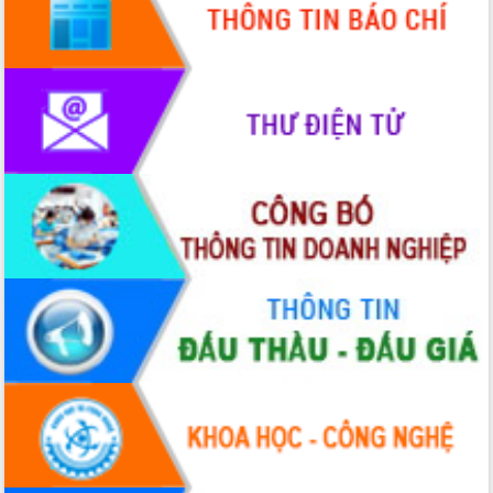
Đoàn thanh tra EC
Chủ tịch UBND tỉnh Tạ Anh Tuấn thăm,
chúc mừng các bệnh viện nhân Ngày
Thầy thuốc Việt Nam
Rộn ràng lễ hội truyền thống Sông
nước Đà Nông lần thứ I năm 2026
Kỳ họp Chuyên đề lần thứ Năm, HĐND
tỉnh Đắk Lắk thông qua các nghị quyết
quan trọng
Thống nhất danh sách giới thiệu ứng
cử đại biểu Quốc hội khoá XVI và đại
biểu HĐND tỉnh Đắk Lắk, nhiệm kỳ
2026-2031
Phát động hai phong trào thi đua quan
trọng trong kỷ nguyên mới
Hội nghị lần thứ tư Ban Chỉ đạo công
tác bầu cử tỉnh Đắk Lắk
Hội nghị Báo cáo viên Trung ương
tháng 01/2026
Phó Thủ tướng Hồ Quốc Dũng đánh giá