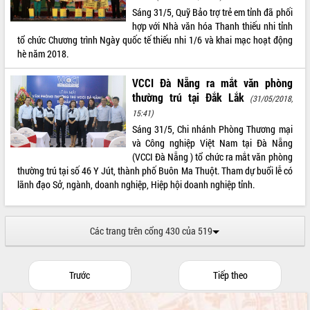
Sáng 31/5, Quỹ Bảo trợ trẻ em tỉnh đã phối
mới
hợp với Nhà văn hóa Thanh thiếu nhi tỉnh
Chuyển đổi số 'mở đường' cho nông
tổ chức Chương trình Ngày quốc tế thiếu nhi 1/6 và khai mạc hoạt động
nghiệp Đắk Lắk tăng trưởng bứt phá
hè năm 2018.
Triển khai đồng bộ đo đạc, lập hồ sơ
địa chính, hoàn thiện cơ sở dữ liệu đất
VCCI Đà Nẵng ra mắt văn phòng
đai
thường trú tại Đắk Lắk
(31/05/2018,
Ứng dụng sinh trắc học - Bước tiến
15:41)
trong hành trình chuyển đổi số tại Đắk
Sáng 31/5, Chi nhánh Phòng Thương mại
Lắk
và Công nghiệp Việt Nam tại Đà Nẵng
Đắk Lắk nâng cao hiệu quả công tác
(VCCI Đà Nẵng ) tổ chức ra mắt văn phòng
Đảng từ Sổ tay đảng viên điện tử
thường trú tại số 46 Y Jút, thành phố Buôn Ma Thuột. Tham dự buổi lễ có
Đắk Lắk đẩy mạnh nuôi biển công
lãnh đạo Sở, ngành, doanh nghiệp, Hiệp hội doanh nghiệp tỉnh.
nghệ, hướng tới phát triển thủy sản
bền vững
Tập huấn nâng cao năng lực triển khai
Các trang trên cổng 430 của 519
chuyển đổi số cho cán bộ, công chức
cấp xã
Đắk Lắk phát động hưởng ứng Ngày
Trước
Tiếp theo
Quyền của người tiêu dùng Việt Nam
2026