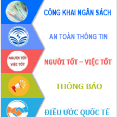
cao kết quả Chiến dịch Quang Trung
tại Đắk Lắk
Hội nghị Ban Chấp hành Đảng bộ tỉnh
Đắk Lắk lần thứ 2 (mở rộng)
Tập trung giải phóng mặt bằng, đẩy
nhanh tiến độ Tuyến đường bộ ven
biển
Gỡ khó, khởi công xây dựng, sửa chữa
toàn bộ nhà ở cho hộ dân đúng tiến độ
đề ra
UBND tỉnh Đắk Lắk tổng kết công tác
quốc phòng, quân sự địa phương năm
2025
Tập trung triển khai quyết liệt, đồng bộ
các giải pháp nhằm thực hiện hiệu quả
các nhiệm vụ đề ra năm 2025
Phát huy vai trò của người có uy tín
trong phòng chống tảo hôn và hôn
nhân cận huyết thống
Nông sản Tây Nguyên thu hút doanh
nghiệp nước ngoài