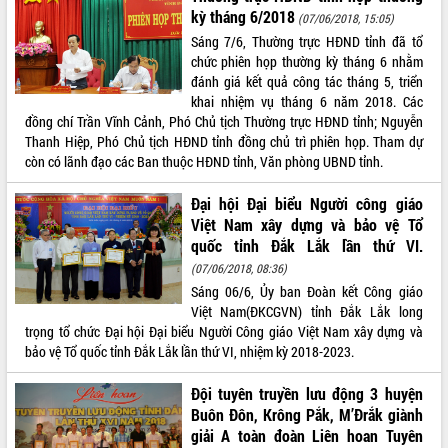
kỳ tháng 6/2018
(07/06/2018, 15:05)
VIDEO
Sáng 7/6, Thường trực HĐND tỉnh đã tổ
chức phiên họp thường kỳ tháng 6 nhằm
đánh giá kết quả công tác tháng 5, triển
khai nhiệm vụ tháng 6 năm 2018. Các
đồng chí Trần Vĩnh Cảnh, Phó Chủ tịch Thường trực HĐND tỉnh; Nguyễn
Thanh Hiệp, Phó Chủ tịch HĐND tỉnh đồng chủ trì phiên họp. Tham dự
còn có lãnh đạo các Ban thuộc HĐND tỉnh, Văn phòng UBND tỉnh.
Đại hội Đại biểu Người công giáo
Việt Nam xây dựng và bảo vệ Tổ
Lễ truy tặng danh hiệu “Bà Mẹ Việt
quốc tỉnh Đắk Lắk lần thứ VI.
Nam Anh hùng” và trao Huân chương
Lao động
(07/06/2018, 08:36)
UBND tỉnh Đắk Lắk triển khai nhiệm
Sáng 06/6, Ủy ban Đoàn kết Công giáo
vụ 6 tháng cuối năm 2026
Việt Nam(ĐKCGVN) tỉnh Đắk Lắk long
trọng tổ chức Đại hội Đại biểu Người Công giáo Việt Nam xây dựng và
Kỳ họp thứ Hai, Hội đồng nhân dân
bảo vệ Tổ quốc tỉnh Đắk Lắk lần thứ VI, nhiệm kỳ 2018-2023.
tỉnh khóa XI quyết nghị nhiều nội dung
quan trọng
ALBUM ẢNH
Đội tuyên truyền lưu động 3 huyện
Bí thư Tỉnh ủy Lương Nguyễn Minh
Buôn Đôn, Krông Pắk, M’Đrắk giành
Triết thăm, tặng quà người có công với
giải A toàn đoàn Liên hoan Tuyên
cách mạng