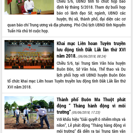
Chiều 5/6, UBND tỉnh tổ chức họp báo
ứng để giữ vững thị trường xuất khẩu
định kỳ tháng 5/2018. Tham dự buổi họp
Diễn đàn Kinh tế tư nhân Việt Nam đột
báo có lãnh đạo Sở, ngành, UBND các
phá cơ chế - Hợp tác công tư
huyện, thị xã, thành phố, đại diện các cơ
Đề án 06 tạo bước ngoặt đột phá trong
quan báo chí Trung ương và địa phương. Phó Chủ tịch UBND tỉnh Nguyễn
cải cách hành chính tỉnh Đắk Lắk
Tuấn Hà chủ trì cuộc họp.
Kết nối tour, đẩy mạnh chuyển đổi số
để phát triển du lịch Đắk Lắk
Khai mạc Liên hoan Tuyên truyền
Khởi động Dự án Đầu tư xây dựng hạ
lưu động tỉnh Đắk Lắk lần thứ XVI
tầng kỹ thuật Cụm công nghiệp Tân
năm 2018.
(06/06/2018, 08:24)
Tiến
Chiều 5/6, tại Trung tâm Văn hóa huyện
Gặp mặt các cơ quan báo chí nhân Kỷ
Buôn Đôn, Sở Văn hóa, Thể thao và Du
niệm 101 năm Ngày Báo chí Cách
lịch phối hợp với UBND huyện Buôn Đôn
mạng Việt Nam
tổ chức khai mạc Liên hoan Tuyên truyền lưu động tỉnh Đắk Lắk lần thứ
XVI năm 2018.
Đắk Lắk sơ kết 4 năm triển khai thực
hiện Đề án 06 của Chính phủ
Thành phố Buôn Ma Thuột phát
Họp báo thông tin về Hội nghị Công bố
động “ Tháng hành động vì môi
Quy hoạch và Xúc tiến đầu tư tỉnh Đắk
trường”
(05/06/2018, 17:23)
Lắk
Với khẩu hiệu “Giải quyết ô nhiễm nhựa và
Khơi thông điểm nghẽn, đẩy nhanh
nilon”, Lễ phát động “Tháng hàng động vì
giải ngân vốn khắc phục thiên tai
môi trường” đã diễn ra tại Trung tâm văn