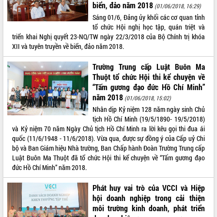
nhanh tiến độ các dự án trọng điểm
biển, đảo năm 2018
(01/06/2018, 16:29)
trong Khu kinh tế Nam Phú Yên
Sáng 01/6, Đảng ủy khối các cơ quan tỉnh
Hòn Yến phát triển du lịch gắn với bảo
tổ chức Hội nghị học tập, quán triệt và
tồn biển
triển khai Nghị quyết 23-NQ/TW ngày 22/3/2018 của Bộ Chính trị khóa
Lấy ý kiến điều chỉnh Quy hoạch tỉnh
XII và tuyên truyền về biển, đảo năm 2018.
Đắk Lắk thời kỳ 2021-2030, tầm nhìn
đến năm 2050
Trường Trung cấp Luật Buôn Ma
Phát động chiến dịch 30 ngày đêm
Thuột tổ chức Hội thi kể chuyện về
giải phóng mặt bằng Tuyến đường bộ
“Tấm gương đạo đức Hồ Chí Minh”
ven biển
năm 2018
(01/06/2018, 15:02)
Đắk Lắk nỗ lực thúc đẩy tăng trưởng
Nhân dịp Kỷ niệm 128 năm ngày sinh Chủ
kinh tế từ 10% trở lên trong Quý
tịch Hồ Chí Minh (19/5/1890- 19/5/2018)
II/2026
và Kỷ niệm 70 năm Ngày Chủ tịch Hồ Chí Minh ra lời kêu gọi thi đua ái
quốc (11/6/1948 - 11/6/2018). Vừa qua, được sự đồng ý của Cấp uỷ Chi
Đắk Lắk ký kết thỏa thuận hợp tác về
bộ và Ban Giám hiệu Nhà trường, Ban Chấp hành Đoàn Trường Trung cấp
chuyển đổi số giai đoạn 2026 – 2030
Luật Buôn Ma Thuột đã tổ chức Hội thi kể chuyện về “Tấm gương đạo
với Tập đoàn Bưu chính Viễn thông
đức Hồ Chí Minh” năm 2018.
Việt Nam
Thứ trưởng Bộ Y tế làm việc với tỉnh
Phát huy vai trò của VCCI và Hiệp
Đắk Lắk về phát triển nhân lực y tế
hội doanh nghiệp trong cải thiện
cho trạm y tế cấp xã
môi trường kinh doanh, phát triển
Du lịch Đắk Lắk nâng tầm trải nghiệm