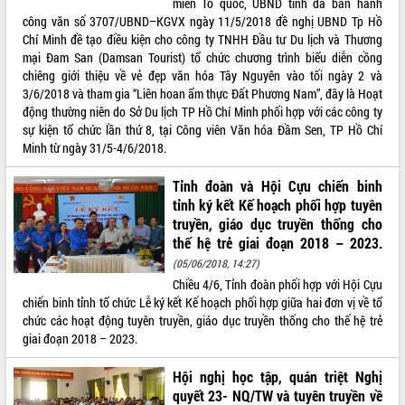
miền Tổ quốc, UBND tỉnh đã ban hành
hiện nhiệm vụ quản lý tài sản công
công văn số 3707/UBND–KGVX ngày 11/5/2018 đề nghị UBND Tp Hồ
hàng tuần
Chí Minh đề tạo điều kiện cho công ty TNHH Đầu tư Du lịch và Thương
Tháo gỡ những vướng mắc, đẩy mạnh
mại Đam San (Damsan Tourist) tổ chức chương trình biểu diễn cồng
công tác cải cách thủ tục hành chính
chiêng giới thiệu về vẻ đẹp văn hóa Tây Nguyên vào tối ngày 2 và
tại Trung tâm Phục vụ hành chính
3/6/2018 và tham gia “Liên hoan ẩm thực Đất Phương Nam”, đây là Hoạt
công tỉnh
động thường niên do Sở Du lịch TP Hồ Chí Minh phối hợp với các công ty
sự kiện tổ chức lần thứ 8, tại Công viên Văn hóa Đầm Sen, TP Hồ Chí
Đắk Lắk: Tôn vinh 46 giải pháp tại Hội
Minh từ ngày 31/5-4/6/2018.
thi Sáng tạo Kỹ thuật 2024 - 2025
Đắk Lắk rà soát, điều chỉnh Đề án 190
Tỉnh đoàn và Hội Cựu chiến binh
về phát triển nuôi trồng thủy sản
tỉnh ký kết Kế hoạch phối hợp tuyên
Phó Chủ tịch UBND tỉnh Đắk Lắk
truyền, giáo dục truyền thống cho
Trương Công Thái kiểm tra thực địa
thế hệ trẻ giai đoạn 2018 – 2023.
Dự án cao tốc Khánh Hòa - Buôn Ma
(05/06/2018, 14:27)
Thuột
Chiều 4/6, Tỉnh đoàn phối hợp với Hội Cựu
Định vị cà phê Việt Nam như một “di
chiến binh tỉnh tổ chức Lễ ký kết Kế hoạch phối hợp giữa hai đơn vị về tổ
sản sống” trong dòng chảy toàn cầu
chức các hoạt động tuyên truyền, giáo dục truyền thống cho thế hệ trẻ
Xây dựng nông thôn mới: Nâng cao đời
giai đoạn 2018 – 2023.
sống người dân từ những mô hình thiết
thực
Hội nghị học tập, quán triệt Nghị
Quyết liệt tháo gỡ vướng mắc, đẩy
quyết 23- NQ/TW và tuyên truyền về