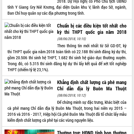
2018. Dự Hội nghị có Phó Chủ tịch UBND
tỉnh Y Giang Gry Niê Knơng, đại diện Quân khu V, lãnh đạo Sở, ngành,
ĐIỂM TIN VĂN BẢN
Ban Chỉ huy quân sự các địa phương trong tỉnh.
QUY HOẠCH - KẾ HOẠCH
Chuẩn bị các điều kiện tốt nhất cho
kỳ thi THPT quốc gia năm 2018
(08/06/2018, 10:15)
Theo thông tin mới nhất từ Sở GD-ĐT, kỳ
thi THPT quốc gia năm 2018 toàn tỉnh có 22.188 thí sinh đăng ký dự thi,
gồm 20.506 thí sinh hệ THPT, 1.682 thí sinh hệ giáo dục thường xuyên.
Trong đó, có 5.315 thí sinh đăng ký dự thi lấy kết quả để xét tốt nghiệp
THPT (chiếm tỷ lệ 23,1%).
Khẳng định chất lượng cà phê mang
Chỉ dẫn địa lý Buôn Ma Thuột
(08/06/2018, 10:12)
Để chứng minh sự đặc trưng, khác biệt của
cà phê mang Chỉ dẫn địa lý Buôn Ma Thuột, trong hai niên vụ 2015 –
2016 và 2016 - 2017, Hiệp hội Cà phê Buôn Ma Thuột đã tổ chức lấy mẫu
kiểm định chất lượng cà phê tại các vùng nguyên liệu.
Thường trực HĐND tỉnh họp thường