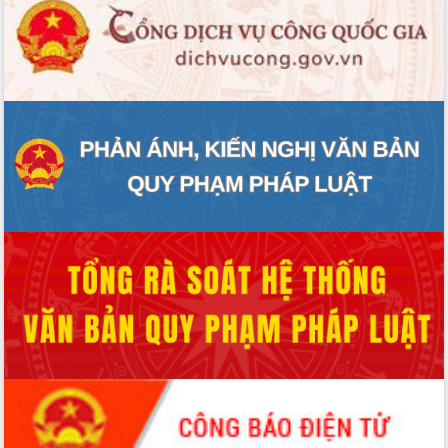
Đẩy mạnh cải cách hành chính, quyết
tâm đạt được mục tiêu tăng trưởng
hai con số trong năm 2026
Tổ chức trang trọng Lễ hội Đền thờ
Lương Văn Chánh năm 2026
Phó Bí thư Tỉnh ủy Đắk Lắk Đỗ Hữu
Huy giữ chức Bí thư Đảng ủy Ủy Ban
Nhân dân tỉnh
Bệnh án điện tử thúc đẩy chuyển đổi
số y tế tại Đắk Lắk
Chuyển đổi số thư viện: Mở rộng
không gian tri thức trong thời đại số
Đánh giá, rút kinh nghiệm công tác tổ
chức diễn tập trước ngày bầu cử
Chương trình “Gặp gỡ hữu nghị –
Friendship Meeting New Year 2026”
Bầu cử Quốc hội và HĐND: Cử tri Đắk
Lắk gửi gắm niềm tin, kỳ vọng vào lá
phiếu
Đắk Lắk sẵn sàng các điều kiện cho