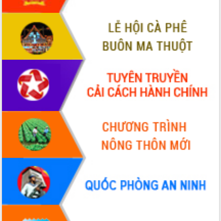
Ngày hội bầu cử đại biểu Quốc hội
khóa XVI và HĐND các cấp nhiệm kỳ
2026-2031
Đảm bảo cuộc bầu cử đại biểu Quốc
hội và đại biểu HĐND các cấp diễn ra
an toàn, hiệu quả, đúng quy định
Thủ tướng Chính phủ Phạm Minh Chính
kiểm tra, chỉ đạo hoàn thành các dự
án cao tốc và thăm khu tái định cư tại
Đắk Lắk
Sôi nổi Hội đua ngựa truyền thống Gò
Thì Thùng mừng Xuân Bính Ngọ 2026
Lãnh đạo tỉnh dâng hương tưởng niệm
tại Đập Đồng Cam đầu Xuân Bính Ngọ
Ngành nông nghiệp phấn đấu tăng
trưởng đạt 5,86% trong năm 2026
UBND tỉnh Đắk Lắk triển khai công tác
quốc phòng, quân sự địa phương năm
2026
Đắk Lắk tập trung toàn lực khắc phục
tồn tại IUU, sẵn sàng làm việc với