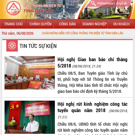
|
Vietnamese
English
TRANG CHỦ
CHÍNH QUYỀN
CÔNG DÂN
DOANH NGHIỆP
DU KHÁCH
Thứ năm, 06/08/2026
CHÀO MỪNG ĐẾN VỚI CỔNG THÔNG TIN ĐIỆN TỬ TỈNH ĐẮK LẮK
GIỚI THIỆU
TIN TỨC SỰ KIỆN
LÃNH ĐẠO UBND TỈNH
Hội nghị Giao ban báo chí tháng
5/2018
(08/06/2018, 21:24)
TIN TỨC SỰ KIỆN
Chiều 08/5, Ban Tuyên giáo Tỉnh ủy chủ
trì, phối hợp với Sở Thông tin và Truyền
SỞ, BAN, NGÀNH
thông, Hội Nhà báo tỉnh tổ chức Hội nghị
giao ban báo chí định kỳ tháng 5/2018.
UBND CÁC XÃ, PHƯỜNG
Hội nghị rút kinh nghiệm công tác
THÔNG TIN CHỈ ĐẠO ĐIỀU HÀNH
tuyển quân năm 2018
(08/06/2018,
21:21)
HỆ THỐNG VĂN BẢN
Chiều 08/6, UBND tỉnh tổ chức Hội nghị
rút kinh nghiệm công tác tuyển quân năm
VĂN BẢN HĐND TỈNH