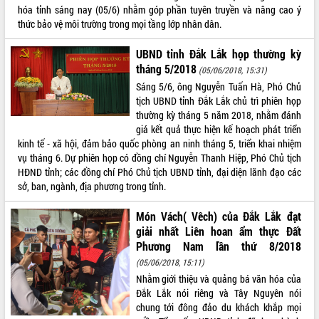
HĐND tỉnh thông qua điều chỉnh Quy
hóa tỉnh sáng nay (05/6) nhằm góp phần tuyên truyền và nâng cao ý
hoạch tỉnh thời kỳ 2021-2030
thức bảo vệ môi trường trong mọi tầng lớp nhân dân.
Hội thảo góp ý hồ sơ điều chỉnh quy
hoạch tỉnh Đắk Lắk thời kỳ 2021-2030,
UBND tỉnh Đắk Lắk họp thường kỳ
tầm nhìn đến năm 2050
tháng 5/2018
(05/06/2018, 15:31)
Nâng cao hiệu quả hoạt động của các
Sáng 5/6, ông Nguyễn Tuấn Hà, Phó Chủ
doanh nghiệp nhà nước
tịch UBND tỉnh Đắk Lắk chủ trì phiên họp
Hội nghị triển khai kết nối mạng
thường kỳ tháng 5 năm 2018, nhằm đánh
truyền số liệu chuyên dùng phục vụ cơ
giá kết quả thực hiện kế hoạch phát triển
quan Đảng, Nhà nước
kinh tế - xã hội, đảm bảo quốc phòng an ninh tháng 5, triển khai nhiệm
vụ tháng 6. Dự phiên họp có đồng chí Nguyễn Thanh Hiệp, Phó Chủ tịch
Lễ phát động chuỗi hoạt động chung
HĐND tỉnh; các đồng chí Phó Chủ tịch UBND tỉnh, đại diện lãnh đạo các
tay làm sạch môi trường
sở, ban, ngành, địa phương trong tỉnh.
Xã Ea Kar bước chuyển mình trong
công tác cải cách hành chính mô hình
Món Vách( Vêch) của Đắk Lắk đạt
mới
giải nhất Liên hoan ẩm thực Đất
UBND tỉnh họp báo định kỳ tháng 4
Phương Nam lần thứ 8/2018
năm 2026
(05/06/2018, 15:11)
Hội thảo khoa học “Giải pháp thúc đẩy
Nhằm giới thiệu và quảng bá văn hóa của
phát triển nền kinh tế xanh tại tỉnh
Đắk Lắk nói riêng và Tây Nguyên nói
Đắk Lắk”
chung tới đông đảo du khách khắp mọi
Tăng cường giám sát, đôn đốc thực