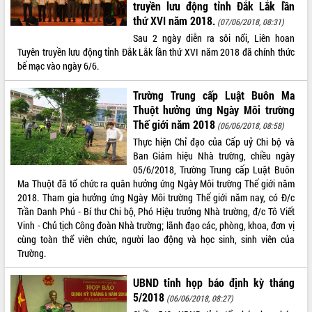
truyền lưu động tỉnh Đắk Lắk lần
Rà soát, hoàn thiện hệ thống thiết chế
thứ XVI năm 2018.
(07/06/2018, 08:31)
văn hóa, thể thao đáp ứng yêu cầu
Sau 2 ngày diễn ra sôi nổi, Liên hoan
phát triển mới
Tuyên truyền lưu động tỉnh Đắk Lắk lần thứ XVI năm 2018 đã chính thức
Thường trực HĐND tỉnh Đắk Lắk gặp
bế mạc vào ngày 6/6.
mặt Đoàn chuyên gia y tế TP. Hồ Chí
Minh
LIÊN KẾT WEB
Trường Trung cấp Luật Buôn Ma
Lễ truy điệu và an táng hài cốt liệt sĩ
Thuột hưởng ứng Ngày Môi trường
tại Nghĩa trang Liệt sĩ xã Sơn Hòa
Thế giới năm 2018
(06/06/2018, 08:58)
Bàn giải pháp tháo gỡ khó khăn trong
Thực hiện Chỉ đạo của Cấp uỷ Chi bộ và
xuất khẩu sầu riêng và triển khai quy
Ban Giám hiệu Nhà trường, chiều ngày
THỐNG KÊ TRUY CẬP
định EUDR
05/6/2018, Trường Trung cấp Luật Buôn
Thứ trưởng Bộ Nông nghiệp và Môi
Hôm nay:
33533
Ma Thuột đã tổ chức ra quân hưởng ứng Ngày Môi trường Thế giới năm
trường Nguyễn Hoàng Hiệp khảo sát
2018. Tham gia hưởng ứng Ngày Môi trường Thế giới năm nay, có Đ/c
Tất cả:
66009675
vùng trồng và doanh nghiệp đóng gói
Trần Danh Phú - Bí thư Chi bộ, Phó Hiệu trưởng Nhà trường, đ/c Tô Viết
sầu riêng tại Đắk Lắk
Vinh - Chủ tịch Công đoàn Nhà trường; lãnh đạo các, phòng, khoa, đơn vị
Trình diễn nghệ thuật chế biến các
cùng toàn thể viên chức, người lao động và học sinh, sinh viên của
món ăn từ sầu riêng
Trường.
Đắk Lắk công bố Quy hoạch và xúc
UBND tỉnh họp báo định kỳ tháng
tiến đầu tư tỉnh
5/2018
(06/06/2018, 08:27)
Ngành cá ngừ Đắk Lắk chủ động thích