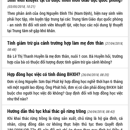
(03/05/2018, 10:21)
Theo phản ánh của ông Nguyễn Đình Thi (Nam Định), hiện nay sinh viên
phải học tập, rèn luyện tập trung tại các Trung tâm Giáo dục quốc phòng
- an ninh thì đối với sinh viên khuyết tật, việc học các nội dung lý thuyết
tại Trung tâm sẽ gặp khó khăn.
Tính giảm trừ gia cảnh trường hợp làm mẹ đơn thân
(27/04/2018,
08:48)
Bà Lê Thị Thanh Huyền là mẹ đơn thân, nuôi 1 con. Bà Huyền hỏi, trường
hợp của bà có thuộc đối tượng được tính giảm trừ gia cảnh không?
Hợp đồng học việc có tính đóng BHXH?
(26/04/2018, 08:25)
Đơn vị ông Nguyễn Sơn Đại Phát ký hợp đồng học nghề thời hạn 6 tháng
với một người lao động. Ông Phát hỏi, đơn vị có cần phải đóng BHXH bắt
buộc cho người học việc đó không? Quy định đối với hợp đồng học việc
như thế nào?
Hướng dẫn thủ tục khai thác gỗ rừng trồng
(24/04/2018, 08:43)
Khi khai thác rừng trồng là rừng sản xuất, chủ rừng là hộ gia đình, cá
nhân, cộng đồng dân cư không thực hiện thủ tục theo Quyết định
186/2006/QĐ-TTg đã sửa đổi mà chỉ áp dụng theo quy định tại Điều 6