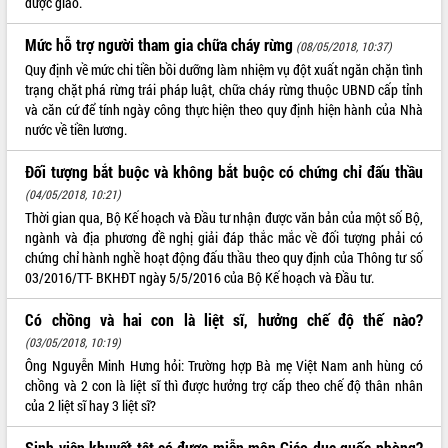
được giao.
ĐIỂM TIN VĂN BẢN
Mức hỗ trợ người tham gia chữa cháy rừng
(08/05/2018, 10:37)
QUY HOẠCH - KẾ HOẠCH
Quy định về mức chi tiền bồi dưỡng làm nhiệm vụ đột xuất ngăn chặn tình
trạng chặt phá rừng trái pháp luật, chữa cháy rừng thuộc UBND cấp tỉnh
và căn cứ để tính ngày công thực hiện theo quy định hiện hành của Nhà
QUẢNG CÁO
nước về tiền lương.
Đối tượng bắt buộc và không bắt buộc có chứng chỉ đấu thầu
(04/05/2018, 10:21)
Thời gian qua, Bộ Kế hoạch và Đầu tư nhận được văn bản của một số Bộ,
ngành và địa phương đề nghị giải đáp thắc mắc về đối tượng phải có
chứng chỉ hành nghề hoạt động đấu thầu theo quy định của Thông tư số
03/2016/TT- BKHĐT ngày 5/5/2016 của Bộ Kế hoạch và Đầu tư.
Có chồng và hai con là liệt sĩ, hưởng chế độ thế nào?
(03/05/2018, 10:19)
Ông Nguyễn Minh Hưng hỏi: Trường hợp Bà mẹ Việt Nam anh hùng có
chồng và 2 con là liệt sĩ thì được hưởng trợ cấp theo chế độ thân nhân
của 2 liệt sĩ hay 3 liệt sĩ?
Sinh viên khuyết tật có được miễn môn Giáo dục quốc phòng?