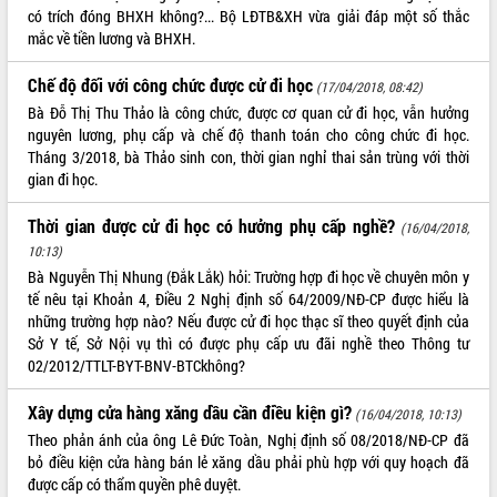
có trích đóng BHXH không?... Bộ LĐTB&XH vừa giải đáp một số thắc
mắc về tiền lương và BHXH.
Chế độ đối với công chức được cử đi học
(17/04/2018, 08:42)
Bà Đỗ Thị Thu Thảo là công chức, được cơ quan cử đi học, vẫn hưởng
nguyên lương, phụ cấp và chế độ thanh toán cho công chức đi học.
Tháng 3/2018, bà Thảo sinh con, thời gian nghỉ thai sản trùng với thời
gian đi học.
Thời gian được cử đi học có hưởng phụ cấp nghề?
(16/04/2018,
10:13)
Bà Nguyễn Thị Nhung (Đắk Lắk) hỏi: Trường hợp đi học về chuyên môn y
tế nêu tại Khoản 4, Điều 2 Nghị định số 64/2009/NĐ-CP được hiểu là
những trường hợp nào? Nếu được cử đi học thạc sĩ theo quyết định của
Sở Y tế, Sở Nội vụ thì có được phụ cấp ưu đãi nghề theo Thông tư
02/2012/TTLT-BYT-BNV-BTCkhông?
Xây dựng cửa hàng xăng dầu cần điều kiện gì?
(16/04/2018, 10:13)
Theo phản ánh của ông Lê Đức Toàn, Nghị định số 08/2018/NĐ-CP đã
bỏ điều kiện cửa hàng bán lẻ xăng dầu phải phù hợp với quy hoạch đã
được cấp có thẩm quyền phê duyệt.