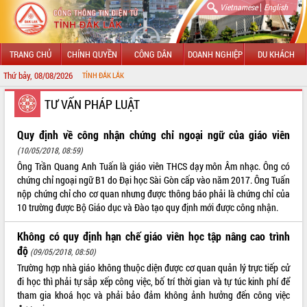
|
Vietnamese
English
TRANG CHỦ
CHÍNH QUYỀN
CÔNG DÂN
DOANH NGHIỆP
DU KHÁCH
Thứ bảy, 08/08/2026
NG TIN ĐIỆN TỬ TỈNH ĐẮK LẮK
GIỚI THIỆU
TƯ VẤN PHÁP LUẬT
LÃNH ĐẠO UBND TỈNH
Quy định về công nhận chứng chỉ ngoại ngữ của giáo viên
(10/05/2018, 08:59)
TIN TỨC SỰ KIỆN
Ông Trần Quang Anh Tuấn là giáo viên THCS dạy môn Âm nhạc. Ông có
chứng chỉ ngoại ngữ B1 do Đại học Sài Gòn cấp vào năm 2017. Ông Tuấn
SỞ, BAN, NGÀNH
nộp chứng chỉ cho cơ quan nhưng được thông báo phải là chứng chỉ của
10 trường được Bộ Giáo dục và Đào tạo quy định mới được công nhận.
UBND CÁC XÃ, PHƯỜNG
Không có quy định hạn chế giáo viên học tập nâng cao trình
THÔNG TIN CHỈ ĐẠO ĐIỀU HÀNH
độ
(09/05/2018, 08:50)
Trường hợp nhà giáo không thuộc diện được cơ quan quản lý trực tiếp cử
HỆ THỐNG VĂN BẢN
đi học thì phải tự sắp xếp công việc, bố trí thời gian và tự túc kinh phí để
tham gia khoá học và phải bảo đảm không ảnh hưởng đến công việc
VĂN BẢN HĐND TỈNH