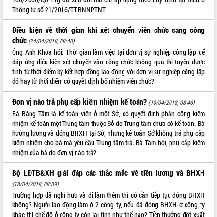
Thông tư số 21/2016/TT-BNNPTNT
Điều kiện về thời gian khi xét chuyển viên chức sang công
chức
(24/04/2018, 08:40)
Ông Anh Khoa hỏi: Thời gian làm việc tại đơn vị sự nghiệp công lập để
đáp ứng điều kiện xét chuyển vào công chức không qua thi tuyển được
tính từ thời điểm ký kết hợp đồng lao động với đơn vị sự nghiệp công lập
đó hay từ thời điểm có quyết định bổ nhiệm viên chức?
Đơn vị nào trả phụ cấp kiêm nhiệm kế toán?
(18/04/2018, 08:46)
Bà Băng Tâm là kế toán viên ở một Sở, có quyết định phân công kiêm
nhiệm kế toán một Trung tâm thuộc Sở do Trung tâm chưa có kế toán. Bà
hưởng lương và đóng BHXH tại Sở, nhưng kế toán Sở không trả phụ cấp
kiêm nhiệm cho bà mà yêu cầu Trung tâm trả. Bà Tâm hỏi, phụ cấp kiêm
nhiệm của bà do đơn vị nào trả?
Bộ LĐTB&XH giải đáp các thắc mắc về tiền lương và BHXH
(18/04/2018, 08:39)
Trường hợp đã nghỉ hưu và đi làm thêm thì có cần tiếp tục đóng BHXH
không? Người lao động làm ở 2 công ty, nếu đã đóng BHXH ở công ty
khác thì chế độ ở công ty còn lại tính như thế nào? Tiền thưởng đột xuất