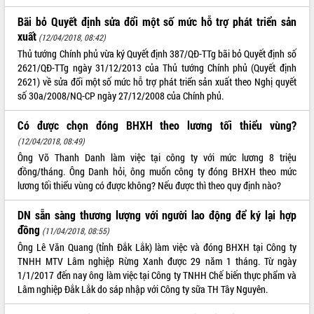
Bãi bỏ Quyết định sửa đổi một số mức hỗ trợ phát triển sản
xuất
(12/04/2018, 08:42)
Thủ tướng Chính phủ vừa ký Quyết định 387/QĐ-TTg bãi bỏ Quyết định số
2621/QĐ-TTg ngày 31/12/2013 của Thủ tướng Chính phủ (Quyết định
2621) về sửa đổi một số mức hỗ trợ phát triển sản xuất theo Nghị quyết
số 30a/2008/NQ-CP ngày 27/12/2008 của Chính phủ.
Có được chọn đóng BHXH theo lương tối thiểu vùng?
(12/04/2018, 08:49)
Ông Võ Thanh Danh làm việc tại công ty với mức lương 8 triệu
đồng/tháng. Ông Danh hỏi, ông muốn công ty đóng BHXH theo mức
lương tối thiểu vùng có được không? Nếu được thì theo quy định nào?
DN sẵn sàng thương lượng với người lao động để ký lại hợp
đồng
(11/04/2018, 08:55)
Ông Lê Văn Quang (tỉnh Đắk Lắk) làm việc và đóng BHXH tại Công ty
TNHH MTV Lâm nghiệp Rừng Xanh được 29 năm 1 tháng. Từ ngày
1/1/2017 đến nay ông làm việc tại Công ty TNHH Chế biến thực phẩm và
Lâm nghiệp Đắk Lắk do sáp nhập với Công ty sữa TH Tây Nguyên.