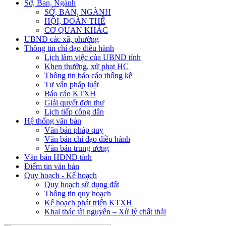
Sở, Ban, Ngành
SỞ, BAN, NGÀNH
HỘI, ĐOÀN THỂ
CƠ QUAN KHÁC
UBND các xã, phường
Thông tin chỉ đạo điều hành
Lịch làm việc của UBND tỉnh
Khen thưởng, xử phạt HC
Thông tin báo cáo thống kê
Tư vấn pháp luật
Báo cáo KTXH
Giải quyết đơn thư
Lịch tiếp công dân
Hệ thống văn bản
Văn bản pháp quy
Văn bản chỉ đạo điều hành
Văn bản trung ương
Văn bản HĐND tỉnh
Điểm tin văn bản
Quy hoạch - Kế hoạch
Quy hoạch sử dụng đất
Thông tin quy hoạch
Kế hoạch phát triển KTXH
Khai thác tài nguyên – Xử lý chất thải