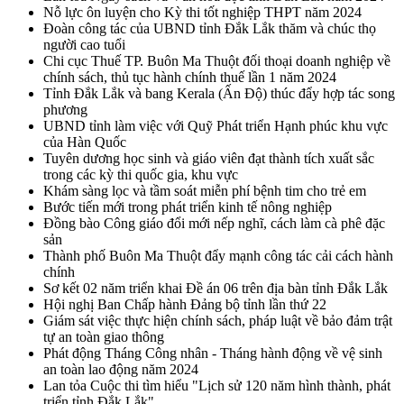
Nỗ lực ôn luyện cho Kỳ thi tốt nghiệp THPT năm 2024
Đoàn công tác của UBND tỉnh Đắk Lắk thăm và chúc thọ
người cao tuổi
Chi cục Thuế TP. Buôn Ma Thuột đối thoại doanh nghiệp về
chính sách, thủ tục hành chính thuế lần 1 năm 2024
Tỉnh Đắk Lắk và bang Kerala (Ấn Độ) thúc đẩy hợp tác song
phương
UBND tỉnh làm việc với Quỹ Phát triển Hạnh phúc khu vực
của Hàn Quốc
Tuyên dương học sinh và giáo viên đạt thành tích xuất sắc
trong các kỳ thi quốc gia, khu vực
Khám sàng lọc và tầm soát miễn phí bệnh tim cho trẻ em
Bước tiến mới trong phát triển kinh tế nông nghiệp
Đồng bào Công giáo đổi mới nếp nghĩ, cách làm cà phê đặc
sản
Thành phố Buôn Ma Thuột đẩy mạnh công tác cải cách hành
chính
Sơ kết 02 năm triển khai Đề án 06 trên địa bàn tỉnh Đắk Lắk
Hội nghị Ban Chấp hành Đảng bộ tỉnh lần thứ 22
Giám sát việc thực hiện chính sách, pháp luật về bảo đảm trật
tự an toàn giao thông
Phát động Tháng Công nhân - Tháng hành động về vệ sinh
an toàn lao động năm 2024
Lan tỏa Cuộc thi tìm hiểu "Lịch sử 120 năm hình thành, phát
triển tỉnh Đắk Lắk"