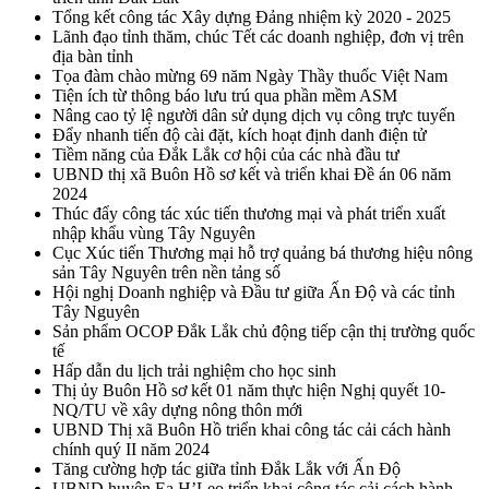
Tổng kết công tác Xây dựng Đảng nhiệm kỳ 2020 - 2025
Lãnh đạo tỉnh thăm, chúc Tết các doanh nghiệp, đơn vị trên
địa bàn tỉnh
Tọa đàm chào mừng 69 năm Ngày Thầy thuốc Việt Nam
Tiện ích từ thông báo lưu trú qua phần mềm ASM
Nâng cao tỷ lệ người dân sử dụng dịch vụ công trực tuyến
Đẩy nhanh tiến độ cài đặt, kích hoạt định danh điện tử
Tiềm năng của Đắk Lắk cơ hội của các nhà đầu tư
UBND thị xã Buôn Hồ sơ kết và triển khai Đề án 06 năm
2024
Thúc đẩy công tác xúc tiến thương mại và phát triển xuất
nhập khẩu vùng Tây Nguyên
Cục Xúc tiến Thương mại hỗ trợ quảng bá thương hiệu nông
sản Tây Nguyên trên nền tảng số
Hội nghị Doanh nghiệp và Đầu tư giữa Ấn Độ và các tỉnh
Tây Nguyên
Sản phẩm OCOP Đắk Lắk chủ động tiếp cận thị trường quốc
tế
Hấp dẫn du lịch trải nghiệm cho học sinh
Thị ủy Buôn Hồ sơ kết 01 năm thực hiện Nghị quyết 10-
NQ/TU về xây dựng nông thôn mới
UBND Thị xã Buôn Hồ triển khai công tác cải cách hành
chính quý II năm 2024
Tăng cường hợp tác giữa tỉnh Đắk Lắk với Ấn Độ
UBND huyện Ea H’Leo triển khai công tác cải cách hành