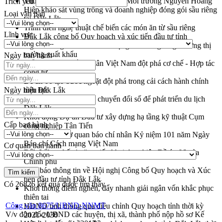
Thứ trưởng Bộ Nông nghiệp và Môi trường Nguyễn Hoàng
Trích yếu
Hiệp khảo sát vùng trồng và doanh nghiệp đóng gói sầu riêng
Loại văn bản
tại Đắk Lắk
Trình diễn nghệ thuật chế biến các món ăn từ sầu riêng
Lĩnh vực
Đắk Lắk công bố Quy hoạch và xúc tiến đầu tư tỉnh
Ngành cá ngừ Đắk Lắk chủ động thích ứng để giữ vững thị
trường xuất khẩu
Ngày ban hành
Diễn đàn Kinh tế tư nhân Việt Nam đột phá cơ chế - Hợp tác
công tư
Đề án 06 tạo bước ngoặt đột phá trong cải cách hành chính
Ngày hiệu lực
tỉnh Đắk Lắk
Kết nối tour, đẩy mạnh chuyển đổi số để phát triển du lịch
Đắk Lắk
Khởi động Dự án Đầu tư xây dựng hạ tầng kỹ thuật Cụm
Cấp ban hành
công nghiệp Tân Tiến
Gặp mặt các cơ quan báo chí nhân Kỷ niệm 101 năm Ngày
Báo chí Cách mạng Việt Nam
Cơ quan ban hành
Đắk Lắk sơ kết 4 năm triển khai thực hiện Đề án 06 của
Chính phủ
Họp báo thông tin về Hội nghị Công bố Quy hoạch và Xúc
tiến đầu tư tỉnh Đắk Lắk
Có
26826
kết quả được tìm thấy
Khơi thông điểm nghẽn, đẩy nhanh giải ngân vốn khắc phục
thiên tai
Công văn 8675/UBND-NNMT
HĐND tỉnh thông qua điều chỉnh Quy hoạch tỉnh thời kỳ
V/v đôn đốc UBND các huyện, thị xã, thành phố nộp hồ sơ Kế
2021-2030