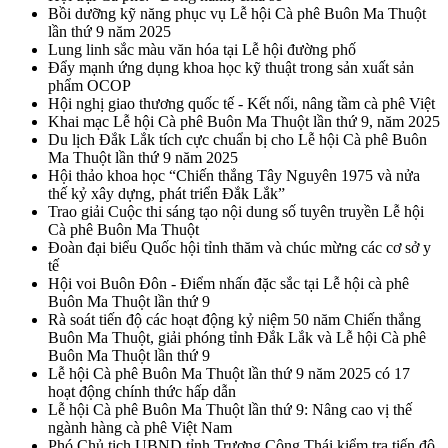
Bồi dưỡng kỹ năng phục vụ Lễ hội Cà phê Buôn Ma Thuột
lần thứ 9 năm 2025
Lung linh sắc màu văn hóa tại Lễ hội đường phố
Đẩy mạnh ứng dụng khoa học kỹ thuật trong sản xuất sản
phẩm OCOP
Hội nghị giao thương quốc tế - Kết nối, nâng tầm cà phê Việt
Khai mạc Lễ hội Cà phê Buôn Ma Thuột lần thứ 9, năm 2025
Du lịch Đắk Lắk tích cực chuẩn bị cho Lễ hội Cà phê Buôn
Ma Thuột lần thứ 9 năm 2025
Hội thảo khoa học “Chiến thắng Tây Nguyên 1975 và nửa
thế kỷ xây dựng, phát triển Đắk Lắk”
Trao giải Cuộc thi sáng tạo nội dung số tuyên truyền Lễ hội
Cà phê Buôn Ma Thuột
Đoàn đại biểu Quốc hội tỉnh thăm và chúc mừng các cơ sở y
tế
Hội voi Buôn Đôn - Điểm nhấn đặc sắc tại Lễ hội cà phê
Buôn Ma Thuột lần thứ 9
Rà soát tiến độ các hoạt động kỷ niệm 50 năm Chiến thắng
Buôn Ma Thuột, giải phóng tỉnh Đắk Lắk và Lễ hội Cà phê
Buôn Ma Thuột lần thứ 9
Lễ hội Cà phê Buôn Ma Thuột lần thứ 9 năm 2025 có 17
hoạt động chính thức hấp dẫn
Lễ hội Cà phê Buôn Ma Thuột lần thứ 9: Nâng cao vị thế
ngành hàng cà phê Việt Nam
Phó Chủ tịch UBND tỉnh Trương Công Thái kiểm tra tiến độ