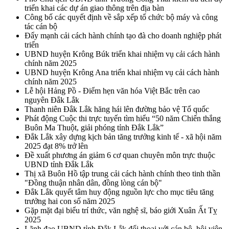
triển khai các dự án giao thông trên địa bàn
Công bố các quyết định về sắp xếp tổ chức bộ máy và công
tác cán bộ
Đẩy mạnh cải cách hành chính tạo đà cho doanh nghiệp phát
triển
UBND huyện Krông Búk triển khai nhiệm vụ cải cách hành
chính năm 2025
UBND huyện Krông Ana triển khai nhiệm vụ cải cách hành
chính năm 2025
Lễ hội Hảng Pồ - Điểm hẹn văn hóa Việt Bắc trên cao
nguyên Đắk Lắk
Thanh niên Đắk Lắk hăng hái lên đường bảo vệ Tổ quốc
Phát động Cuộc thi trực tuyến tìm hiểu “50 năm Chiến thắng
Buôn Ma Thuột, giải phóng tỉnh Đắk Lắk”
Đắk Lắk xây dựng kịch bản tăng trưởng kinh tế - xã hội năm
2025 đạt 8% trở lên
Đề xuất phương án giảm 6 cơ quan chuyên môn trực thuộc
UBND tỉnh Đắk Lắk
Thị xã Buôn Hồ tập trung cải cách hành chính theo tinh thần
"Đồng thuận nhân dân, đồng lòng cán bộ"
Đắk Lắk quyết tâm huy động nguồn lực cho mục tiêu tăng
trưởng hai con số năm 2025
Gặp mặt đại biểu trí thức, văn nghệ sĩ, báo giới Xuân Ất Tỵ
2025
Lãnh đạo UBND tỉnh Đắk Lắk đối thoại với cán bộ, hội viên,