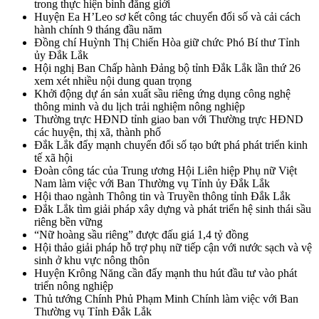
trong thực hiện bình đẳng giới
Huyện Ea H’Leo sơ kết công tác chuyển đổi số và cải cách
hành chính 9 tháng đầu năm
Đồng chí Huỳnh Thị Chiến Hòa giữ chức Phó Bí thư Tỉnh
ủy Đắk Lắk
Hội nghị Ban Chấp hành Đảng bộ tỉnh Đắk Lắk lần thứ 26
xem xét nhiều nội dung quan trọng
Khởi động dự án sản xuất sầu riêng ứng dụng công nghệ
thông minh và du lịch trải nghiệm nông nghiệp
Thường trực HĐND tỉnh giao ban với Thường trực HĐND
các huyện, thị xã, thành phố
Đắk Lắk đẩy mạnh chuyển đổi số tạo bứt phá phát triển kinh
tế xã hội
Đoàn công tác của Trung ương Hội Liên hiệp Phụ nữ Việt
Nam làm việc với Ban Thường vụ Tỉnh ủy Đắk Lắk
Hội thao ngành Thông tin và Truyền thông tỉnh Đắk Lắk
Đắk Lắk tìm giải pháp xây dựng và phát triển hệ sinh thái sầu
riêng bền vững
“Nữ hoàng sầu riêng” được đấu giá 1,4 tỷ đồng
Hội thảo giải pháp hỗ trợ phụ nữ tiếp cận với nước sạch và vệ
sinh ở khu vực nông thôn
Huyện Krông Năng cần đẩy mạnh thu hút đầu tư vào phát
triển nông nghiệp
Thủ tướng Chính Phủ Phạm Minh Chính làm việc với Ban
Thường vụ Tỉnh Đắk Lắk