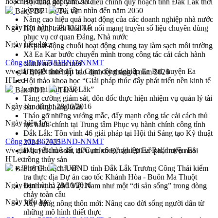
hoạch sử dụng đất năm 2017
Hội thảo góp ý hồ sơ điều chỉnh quy hoạch tỉnh Đắk Lắk thời
kỳ 2021-2030, tầm nhìn đến năm 2050
Bản PDF
Tải về
Nâng cao hiệu quả hoạt động của các doanh nghiệp nhà nước
Ngày ban hành:
28/10/2016
Hội nghị triển khai kết nối mạng truyền số liệu chuyên dùng
phục vụ cơ quan Đảng, Nhà nước
Ngày hiệu lực:
Lễ phát động chuỗi hoạt động chung tay làm sạch môi trường
Xã Ea Kar bước chuyển mình trong công tác cải cách hành
Công văn 8674/UBND-NNMT
chính mô hình mới
v/v giải quyết thuê đất tại Cụm công nghiệp Ea Ral, huyện Ea
UBND tỉnh họp báo định kỳ tháng 4 năm 2026
H'Leo
Hội thảo khoa học “Giải pháp thúc đẩy phát triển nền kinh tế
xanh tại tỉnh Đắk Lắk”
Bản PDF
Tải về
Tăng cường giám sát, đôn đốc thực hiện nhiệm vụ quản lý tài
Ngày ban hành:
28/10/2016
sản công hàng tuần
Tháo gỡ những vướng mắc, đẩy mạnh công tác cải cách thủ
Ngày hiệu lực:
tục hành chính tại Trung tâm Phục vụ hành chính công tỉnh
Đắk Lắk: Tôn vinh 46 giải pháp tại Hội thi Sáng tạo Kỹ thuật
Công văn 8674/UBND-NNMT
2024 - 2025
v/v giải quyết thuê đất tại Cụm công nghiệp Ea Ral, huyện Ea
Đắk Lắk rà soát, điều chỉnh Đề án 190 về phát triển nuôi
H'Leo
trồng thủy sản
Phó Chủ tịch UBND tỉnh Đắk Lắk Trương Công Thái kiểm
Bản PDF
Tải về
tra thực địa Dự án cao tốc Khánh Hòa - Buôn Ma Thuột
Ngày ban hành:
28/10/2016
Định vị cà phê Việt Nam như một “di sản sống” trong dòng
chảy toàn cầu
Ngày hiệu lực:
Xây dựng nông thôn mới: Nâng cao đời sống người dân từ
những mô hình thiết thực