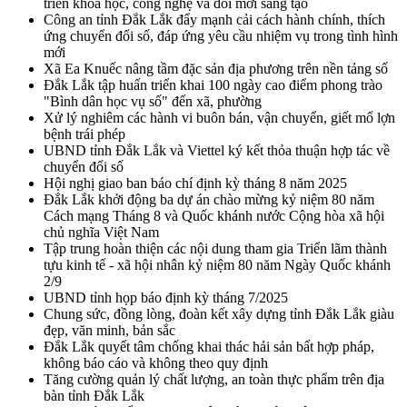
triển khoa học, công nghệ và đổi mới sáng tạo
Công an tỉnh Đắk Lắk đẩy mạnh cải cách hành chính, thích
ứng chuyển đổi số, đáp ứng yêu cầu nhiệm vụ trong tình hình
mới
Xã Ea Knuếc nâng tầm đặc sản địa phương trên nền tảng số
Đắk Lắk tập huấn triển khai 100 ngày cao điểm phong trào
"Bình dân học vụ số" đến xã, phường
Xử lý nghiêm các hành vi buôn bán, vận chuyển, giết mổ lợn
bệnh trái phép
UBND tỉnh Đắk Lắk và Viettel ký kết thỏa thuận hợp tác về
chuyển đổi số
Hội nghị giao ban báo chí định kỳ tháng 8 năm 2025
Đắk Lắk khởi động ba dự án chào mừng kỷ niệm 80 năm
Cách mạng Tháng 8 và Quốc khánh nước Cộng hòa xã hội
chủ nghĩa Việt Nam
Tập trung hoàn thiện các nội dung tham gia Triển lãm thành
tựu kinh tế - xã hội nhân kỷ niệm 80 năm Ngày Quốc khánh
2/9
UBND tỉnh họp báo định kỳ tháng 7/2025
Chung sức, đồng lòng, đoàn kết xây dựng tỉnh Đắk Lắk giàu
đẹp, văn minh, bản sắc
Đắk Lắk quyết tâm chống khai thác hải sản bất hợp pháp,
không báo cáo và không theo quy định
Tăng cường quản lý chất lượng, an toàn thực phẩm trên địa
bàn tỉnh Đắk Lắk