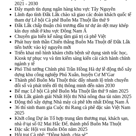
2021 - 2030
Đẩy mạnh tín dụng ngân hàng khu vực Tây Nguyên
Lãnh đạo tỉnh Đắk Lắk chào xã giao các đoàn khách quốc tế
tham dự Lễ hội Cà phê Buôn Ma Thuột lần thứ 9
Đắk Lắk chấp thuận chủ trương đầu tư dự án dệt may khép
kín duy nhất ở khu vực Đông Nam Á
Chuyên gia hiến kế nâng tầm giá trị cà phê Việt
Phát huy tinh thần Chiến thắng Buôn Ma Thuột để Đắk Lắk
tiến bước vào kỷ nguyên mới
Triển khai mô hình khám chữa bệnh sử dụng sinh trắc học,
Kiosk tự phục vụ và tìm kiếm sáng kiến cải cách hành chính
ngành y tế
Phó Thủ tướng Chính phủ Trần Hồng Hà dự lễ động thổ xây
dựng khu công nghiệp Phú Xuân, huyện Cư M’Gar
Thành phố Buôn Ma Thuột thúc đẩy nhanh lộ trình chuyển
đổi số và phát triển đô thị thông minh đến năm 2030
Bế mạc Lễ hội Cà phê Buôn Ma Thuột lần thứ 9 năm 2025
Đắk Lắk giành giải Nhất Hội thi Nhà nông đua tài năm 2025
Động thổ xây dựng Nhà máy cà phê lớn nhất Đông Nam Á
36 thí sinh tham gia Cuộc thi Rang cà phê đặc sản Việt Nam
2025
Khởi công Dự án Tổ hợp trung tâm thương mại, khách sạn,
nhà ở tại số 02 Mai Hắc Đế, thành phố Buôn Ma Thuột
Đặc sắc Hội voi Buôn Đôn năm 2025
Hội trại Cà phê: “Đồng hành, chia sẻ”