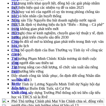
Tập trung triển khai quyết liệt, đồng bộ các giải pháp nhằm
2172
thực hiện hiệu quả các nhiệm vụ đề ra năm 2025
2173
Phát huy vai trò của người có uy tín trong phòng chống tảo
2174
hôn và hôn nhân cận huyết thống
2175
Nông sản Tây Nguyên thu hút doanh nghiệp nước ngoài
2176
Đắk Lắk định vị thương hiệu du lịch “Biển – Rừng – Cà phê”
2177
trong không gian phát triển mới
2178
Hội nghị chia sẻ kinh nghiệm, chuyển giao kỹ thuật y tế, định
2179
hướng phát triển chuyên sâu đến 2030
2180
Chuyển đổi số mở ra không gian phát triển trong lĩnh vực văn
2181
hóa, du lịch
2182
Công bố quyết định của Ban Thường vụ Tỉnh ủy về công tác
2183
cán bộ.
2184
Thủ tướng Phạm Minh Chính: Khẩn trương tái thiết cuộc
2185
sống người dân sau thiên tai
2186
Tập trung nâng cao chất lượng, tổ chức sản xuất sầu riêng
2187
theo hướng bền vững
2188
Đẩy nhanh công tác khắc phục, ổn định đời sống Nhân dân
← Đầu tiên
sau bão số 13
Trước
Bí thư Tỉnh ủy Lương Nguyễn Minh Triết dự Ngày hội đại
Tiếp theo
đoàn kết tại Buôn Đăk Tuôr, xã Cư Pui
Cuối cùng →
Khởi công xây dựng Trường Phổ thông nội trú liên cấp tiểu
học và THCS xã Ia Rvê
Phó Thủ tướng Chính phủ Mai Văn Chính chia sẻ, động viên
người dân chịu ảnh hưởng nặng từ bão số 13