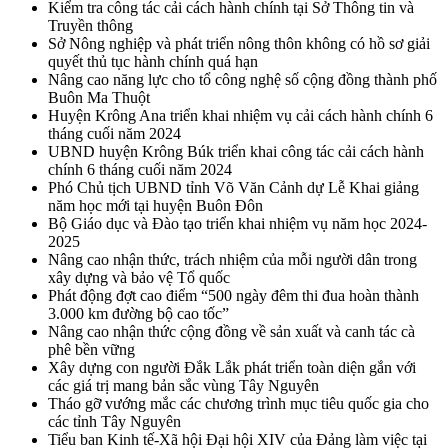
Kiểm tra công tác cải cách hành chính tại Sở Thông tin và
Truyền thông
Sở Nông nghiệp và phát triển nông thôn không có hồ sơ giải
quyết thủ tục hành chính quá hạn
Nâng cao năng lực cho tổ công nghệ số cộng đồng thành phố
Buôn Ma Thuột
Huyện Krông Ana triển khai nhiệm vụ cải cách hành chính 6
tháng cuối năm 2024
UBND huyện Krông Búk triển khai công tác cải cách hành
chính 6 tháng cuối năm 2024
Phó Chủ tịch UBND tỉnh Võ Văn Cảnh dự Lễ Khai giảng
năm học mới tại huyện Buôn Đôn
Bộ Giáo dục và Đào tạo triển khai nhiệm vụ năm học 2024-
2025
Nâng cao nhận thức, trách nhiệm của mỗi người dân trong
xây dựng và bảo vệ Tổ quốc
Phát động đợt cao điểm “500 ngày đêm thi đua hoàn thành
3.000 km đường bộ cao tốc”
Nâng cao nhận thức cộng đồng về sản xuất và canh tác cà
phê bền vững
Xây dựng con người Đắk Lắk phát triển toàn diện gắn với
các giá trị mang bản sắc vùng Tây Nguyên
Tháo gỡ vướng mắc các chương trình mục tiêu quốc gia cho
các tỉnh Tây Nguyên
Tiểu ban Kinh tế-Xã hội Đại hội XIV của Đảng làm việc tại