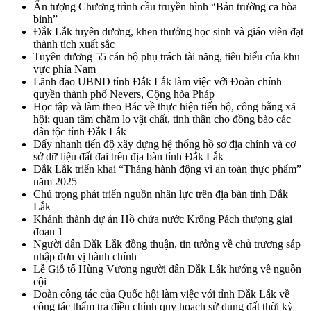
Ấn tượng Chương trình cầu truyền hình “Bản trường ca hòa
bình”
Đắk Lắk tuyên dương, khen thưởng học sinh và giáo viên đạt
thành tích xuất sắc
Tuyên dương 55 cán bộ phụ trách tài năng, tiêu biểu của khu
vực phía Nam
Lãnh đạo UBND tỉnh Đắk Lắk làm việc với Đoàn chính
quyền thành phố Nevers, Cộng hòa Pháp
Học tập và làm theo Bác về thực hiện tiến bộ, công bằng xã
hội; quan tâm chăm lo vật chất, tinh thần cho đồng bào các
dân tộc tỉnh Đắk Lắk
Đẩy nhanh tiến độ xây dựng hệ thống hồ sơ địa chính và cơ
sở dữ liệu đất đai trên địa bàn tỉnh Đắk Lắk
Đắk Lắk triển khai “Tháng hành động vì an toàn thực phẩm”
năm 2025
Chú trọng phát triển nguồn nhân lực trên địa bàn tỉnh Đắk
Lắk
Khánh thành dự án Hồ chứa nước Krông Pách thượng giai
đoạn 1
Người dân Đắk Lắk đồng thuận, tin tưởng về chủ trương sáp
nhập đơn vị hành chính
Lễ Giỗ tổ Hùng Vương người dân Đắk Lắk hướng về nguồn
cội
Đoàn công tác của Quốc hội làm việc với tỉnh Đắk Lắk về
công tác thẩm tra điều chỉnh quy hoạch sử dụng đất thời kỳ