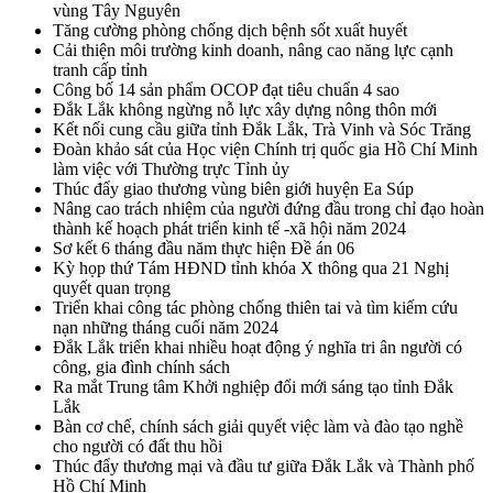
vùng Tây Nguyên
Tăng cường phòng chống dịch bệnh sốt xuất huyết
Cải thiện môi trường kinh doanh, nâng cao năng lực cạnh
tranh cấp tỉnh
Công bố 14 sản phẩm OCOP đạt tiêu chuẩn 4 sao
Đắk Lắk không ngừng nỗ lực xây dựng nông thôn mới
Kết nối cung cầu giữa tỉnh Đắk Lắk, Trà Vinh và Sóc Trăng
Đoàn khảo sát của Học viện Chính trị quốc gia Hồ Chí Minh
làm việc với Thường trực Tỉnh ủy
Thúc đẩy giao thương vùng biên giới huyện Ea Súp
Nâng cao trách nhiệm của người đứng đầu trong chỉ đạo hoàn
thành kế hoạch phát triển kinh tế -xã hội năm 2024
Sơ kết 6 tháng đầu năm thực hiện Đề án 06
Kỳ họp thứ Tám HĐND tỉnh khóa X thông qua 21 Nghị
quyết quan trọng
Triển khai công tác phòng chống thiên tai và tìm kiếm cứu
nạn những tháng cuối năm 2024
Đắk Lắk triển khai nhiều hoạt động ý nghĩa tri ân người có
công, gia đình chính sách
Ra mắt Trung tâm Khởi nghiệp đổi mới sáng tạo tỉnh Đắk
Lắk
Bàn cơ chế, chính sách giải quyết việc làm và đào tạo nghề
cho người có đất thu hồi
Thúc đẩy thương mại và đầu tư giữa Đắk Lắk và Thành phố
Hồ Chí Minh