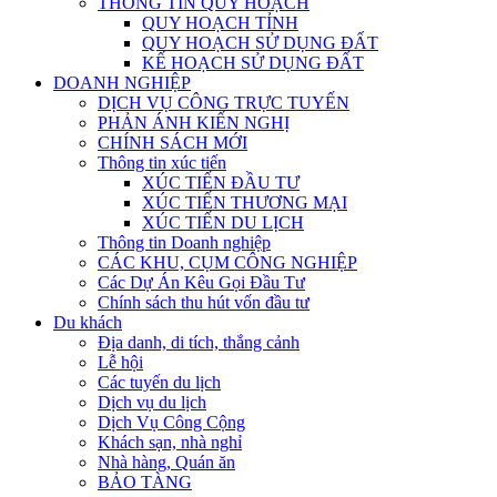
THÔNG TIN QUY HOẠCH
QUY HOẠCH TỈNH
QUY HOẠCH SỬ DỤNG ĐẤT
KẾ HOẠCH SỬ DỤNG ĐẤT
DOANH NGHIỆP
DỊCH VỤ CÔNG TRỰC TUYẾN
PHẢN ÁNH KIẾN NGHỊ
CHÍNH SÁCH MỚI
Thông tin xúc tiến
XÚC TIẾN ĐẦU TƯ
XÚC TIẾN THƯƠNG MẠI
XÚC TIẾN DU LỊCH
Thông tin Doanh nghiệp
CÁC KHU, CỤM CÔNG NGHIỆP
Các Dự Án Kêu Gọi Đầu Tư
Chính sách thu hút vốn đầu tư
Du khách
Địa danh, di tích, thắng cảnh
Lễ hội
Các tuyến du lịch
Dịch vụ du lịch
Dịch Vụ Công Cộng
Khách sạn, nhà nghỉ
Nhà hàng, Quán ăn
BẢO TÀNG