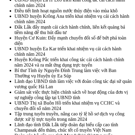
chính năm 2024
Điều tiết linh hoạt nguồn nước thủy điện vào mùa khô
UBND huyện Krông Ana triển khai nhiệm vụ cải cách hành
chính năm 2024
Đắk Lắk đẩy mạnh cải cách hành chính, liên kết quảng bá
tiềm năng để thu hút đầu tư
Huyện Cư Kuin: Đẩy mạnh chuyển đổi số để bứt phá toàn
diện
UBND huyện Ea Kar triển khai nhiệm vụ cải cách hành
chính năm 2024
Huyện Krông Pắc triển khai công tác cải cách hành chính
năm 2024 và ra mắt ứng dụng trực tuyến
Bí thư Tỉnh ủy Nguyễn Đình Trung làm việc với Ban
Thường vụ Huyện ủy Ea Súp
Lãnh đạo UBND tỉnh làm việc với đoàn công tác đại sứ quán
vương quốc Hà Lan
Giám sát việc thực hiện chính sách về hoạt động của đơn vị
sự nghiệp công lập tại UBND tỉnh
UBND Thị xã Buôn Hồ triển khai nhiệm vụ CCHC và
chuyển đổi số năm 2024
Tập trung tuyên truyền, nâng cao tỷ lệ hồ sơ dịch vụ công
được xử lý trực tuyến trong năm 2024
Lãnh đạo tỉnh Đắk Lắk tiếp đoàn đại biểu cấp cao tỉnh
Champasak đến thăm, chúc tết cổ truyền Việt Nam