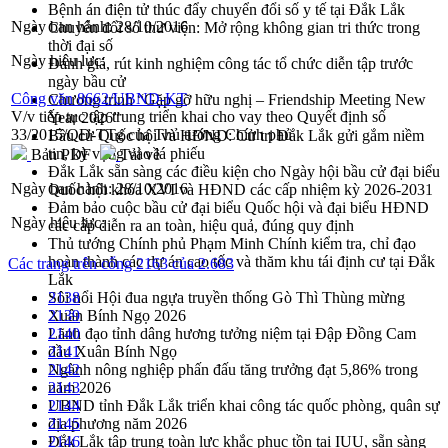
Bệnh án điện tử thúc đẩy chuyển đổi số y tế tại Đắk Lắk
Ngày ban hành:
28/10/2016
Chuyển đổi số thư viện: Mở rộng không gian tri thức trong
thời đại số
Ngày hiệu lực:
Đánh giá, rút kinh nghiệm công tác tổ chức diễn tập trước
ngày bầu cử
Công văn 8662/UBND-KT
Chương trình “Gặp gỡ hữu nghị – Friendship Meeting New
V/v tiếp tục tập trung triển khai cho vay theo Quyết định số
Year 2026”
33/2015/QĐ-TTg của Thủ tướng Chính phủ
Bầu cử Quốc hội và HĐND: Cử tri Đắk Lắk gửi gắm niềm
tin, kỳ vọng vào lá phiếu
Bản PDF
Tải về
Đắk Lắk sẵn sàng các điều kiện cho Ngày hội bầu cử đại biểu
Ngày ban hành:
28/10/2016
Quốc hội khóa XVI và HĐND các cấp nhiệm kỳ 2026-2031
Đảm bảo cuộc bầu cử đại biểu Quốc hội và đại biểu HĐND
Ngày hiệu lực:
các cấp diễn ra an toàn, hiệu quả, đúng quy định
Thủ tướng Chính phủ Phạm Minh Chính kiểm tra, chỉ đạo
hoàn thành các dự án cao tốc và thăm khu tái định cư tại Đắk
Các trang trên cổng 2163 của 2.683
Lắk
Sôi nổi Hội đua ngựa truyền thống Gò Thì Thùng mừng
2138
Xuân Bính Ngọ 2026
2139
Lãnh đạo tỉnh dâng hương tưởng niệm tại Đập Đồng Cam
2140
đầu Xuân Bính Ngọ
2141
Ngành nông nghiệp phấn đấu tăng trưởng đạt 5,86% trong
2142
năm 2026
2143
UBND tỉnh Đắk Lắk triển khai công tác quốc phòng, quân sự
2144
địa phương năm 2026
2145
Đắk Lắk tập trung toàn lực khắc phục tồn tại IUU, sẵn sàng
2146