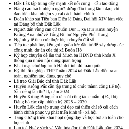
Đắk Lắk tập trung đẩy mạnh kết nối cung – cầu lao động
Nâng cao trách nhiệm người đứng đầu trong lãnh đạo, chỉ
đạo triển khai nhiệm vụ cải cách hành chính
Đoàn khảo sát Tiểu ban Điều lệ Đảng Đại hội XIV làm việc
tại Đảng bộ tỉnh Đắk Lắk
Người dân vùng căn cứ buôn Dur 1, xã Dur Kmăl huyện
Krông Ana nhớ về Tổng Bí thư Nguyễn Phú Trọng
Ngành y tế tích cực thực hiện chuyển đổi số
Tiếp tục phát huy kêu gọi nguồn lực đầu tư để xây dựng các
công trình, dự án của thị xã Buôn Hồ
Kỳ họp chuyên đề lần thứ Mười ba HĐND tỉnh khóa X
thông qua nhiều nội dung quan trọng
Khai mạc chương trình Hành trình đỏ toàn quốc
Kỳ thi tốt nghiệp THPT năm 2024 tại Đắk Lắk diễn ra an
toàn, nghiêm túc, đúng quy chế
Lễ trao Giải Báo chí tỉnh Đắk Lắk
Huyện Krông Pắc cần tập trung tổ chức thành công Lễ hội
Sầu riêng lần thứ II, năm 2024
Huyện Krông Bông cần rà soát công tác chuẩn bị Đại hội
Đảng bộ các cấp nhiệm kỳ 2025 – 2030
Huyện Lắk cần tập trung chỉ đạo cải thiện chỉ số cải cách
hành chính phục vụ phát triển kinh tế - xã hội
Tăng cường triển khai hoạt động dạy và học bơi an toàn cho
học sinh
Lan toả Ngày sách và Văn hóa đọc tỉnh Đắk Lắk năm 2024