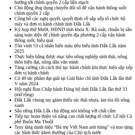
hướng tới chính quyền 2 cấp liền mạch
Chủ động ứng dụng chuyển đổi số để vận hành thông suốt
chính quyền 2 cấp
Công bố các nghị quyết, quyết định về sắp xếp tổ chức bộ
máy và đơn vị hành chính tỉnh Đắk Lắk
Kỳ họp thứ Mười, HĐND tỉnh khóa X: Rà soát, chuẩn bị sẵn
sàng toàn diện để chính quyền địa phương 2 cấp vận hành
thông suốt, hiệu quả
Tôn vinh 53 cá nhân hiến máu tiêu biểu tỉnh Đắk Lắk năm
2025
Thực hiện bằng được mục tiêu nông nghiệp sinh thái, nông
thôn hiện đại, nông dân văn minh
Tăng cường cải cách thủ tục hành chính khi thực hiện sắp xếp
đơn vị hành chính
Có 49 tác phẩm đạt giải tại Giải Báo chí tỉnh Đắk Lắk lần thứ
V năm 2024
Hội nghị Ban Chấp hành Đảng bộ tỉnh Đắk Lắk lần thứ 33
(mở rộng)
Đắk Lắk chung tay giảm thiểu rác thải nhựa, lan tỏa lối sống
xanh
Sầu riêng Đắk Lắk chủ động nói không với chất cấm
Tiếp tục hoàn thiện và nâng cao chất lượng tổ chức Lễ hội Cà
phê Buôn Ma Thuột
Truy tặng danh hiệu “Bà mẹ Việt Nam anh hùng” và trao tặng
các hình thức khen thưởng của Chủ tịch nước