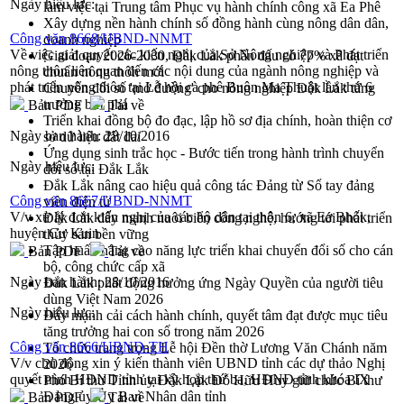
Ngày hiệu lực:
làm việc tại Trung tâm Phục vụ hành chính công xã Ea Phê
Xây dựng nền hành chính số đồng hành cùng nông dân dân,
Công văn 8668/UBND-NNMT
doanh nghiệp
Về việc giải quyết các kiến nghị của Sở Nông nghiệp và Phát triển
Giai đoạn 2026-2030, Đắk Lắk phấn đấu có 77% xã đạt
nông thôn liên quan đến các nội dung của ngành nông nghiệp và
chuẩn nông thôn mới
phát triển nông thôn tại Lễ hội cà phê Buôn Ma Thuột lần thứ 6
Chuyển đổi số 'mở đường' cho nông nghiệp Đắk Lắk tăng
trưởng bứt phá
Bản PDF
Tải về
Triển khai đồng bộ đo đạc, lập hồ sơ địa chính, hoàn thiện cơ
Ngày ban hành:
28/10/2016
sở dữ liệu đất đai
Ứng dụng sinh trắc học - Bước tiến trong hành trình chuyển
Ngày hiệu lực:
đổi số tại Đắk Lắk
Đắk Lắk nâng cao hiệu quả công tác Đảng từ Sổ tay đảng
Công văn 8667/UBND-NNMT
viên điện tử
V/v xử lý đơn kiến nghị của các hộ dân tại thôn 6, xã Ea Bhốk,
Đắk Lắk đẩy mạnh nuôi biển công nghệ, hướng tới phát triển
huyện Cư Kuin
thủy sản bền vững
Tập huấn nâng cao năng lực triển khai chuyển đổi số cho cán
Bản PDF
Tải về
bộ, công chức cấp xã
Ngày ban hành:
28/10/2016
Đắk Lắk phát động hưởng ứng Ngày Quyền của người tiêu
dùng Việt Nam 2026
Ngày hiệu lực:
Đẩy mạnh cải cách hành chính, quyết tâm đạt được mục tiêu
tăng trưởng hai con số trong năm 2026
Công văn 8666/UBND-TH
Tổ chức trang trọng Lễ hội Đền thờ Lương Văn Chánh năm
V/v chủ động xin ý kiến thành viên UBND tỉnh các dự thảo Nghị
2026
quyết trình HĐND tỉnh tại kỳ họp thứ ba, HĐND tỉnh khóa IX
Phó Bí thư Tỉnh ủy Đắk Lắk Đỗ Hữu Huy giữ chức Bí thư
Đảng ủy Ủy Ban Nhân dân tỉnh
Bản PDF
Tải về