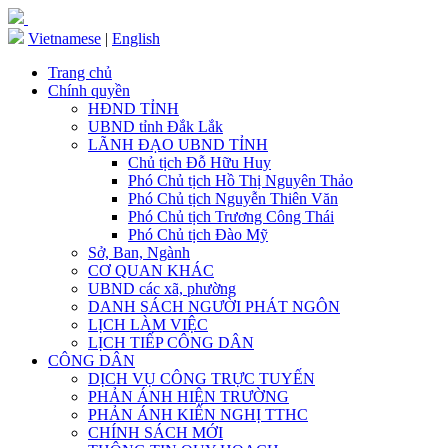
Vietnamese
|
English
Trang chủ
Chính quyền
HĐND TỈNH
UBND tỉnh Đắk Lắk
LÃNH ĐẠO UBND TỈNH
Chủ tịch Đỗ Hữu Huy
Phó Chủ tịch Hồ Thị Nguyên Thảo
Phó Chủ tịch Nguyễn Thiên Văn
Phó Chủ tịch Trương Công Thái
Phó Chủ tịch Đào Mỹ
Sở, Ban, Ngành
CƠ QUAN KHÁC
UBND các xã, phường
DANH SÁCH NGƯỜI PHÁT NGÔN
LỊCH LÀM VIỆC
LỊCH TIẾP CÔNG DÂN
CÔNG DÂN
DỊCH VỤ CÔNG TRỰC TUYẾN
PHẢN ÁNH HIỆN TRƯỜNG
PHẢN ÁNH KIẾN NGHỊ TTHC
CHÍNH SÁCH MỚI