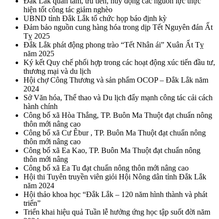
Đắk Lắk quan tâm, ưu tiên, huy động các nguồn lực thực
hiện tốt công tác giảm nghèo
UBND tỉnh Đắk Lắk tổ chức họp báo định kỳ
Đảm bảo nguồn cung hàng hóa trong dịp Tết Nguyên đán Ất
Tỵ 2025
Đắk Lắk phát động phong trào “Tết Nhân ái” Xuân Ất Tỵ
năm 2025
Ký kết Quy chế phối hợp trong các hoạt động xúc tiến đầu tư,
thương mại và du lịch
Hội chợ Công Thương và sản phẩm OCOP – Đắk Lắk năm
2024
Sở Văn hóa, Thể thao và Du lịch đẩy mạnh công tác cải cách
hành chính
Công bố xã Hòa Thắng, TP. Buôn Ma Thuột đạt chuẩn nông
thôn mới nâng cao
Công bố xã Cư Êbur , TP. Buôn Ma Thuột đạt chuẩn nông
thôn mới nâng cao
Công bố xã Ea Kao, TP. Buôn Ma Thuột đạt chuẩn nông
thôn mới nâng
Công bố xã Ea Tu đạt chuẩn nông thôn mới nâng cao
Hội thi Tuyên truyền viên giỏi Hội Nông dân tỉnh Đắk Lắk
năm 2024
Hội thảo khoa học “Đắk Lắk – 120 năm hình thành và phát
triển”
Triển khai hiệu quả Tuần lễ hưởng ứng học tập suốt đời năm