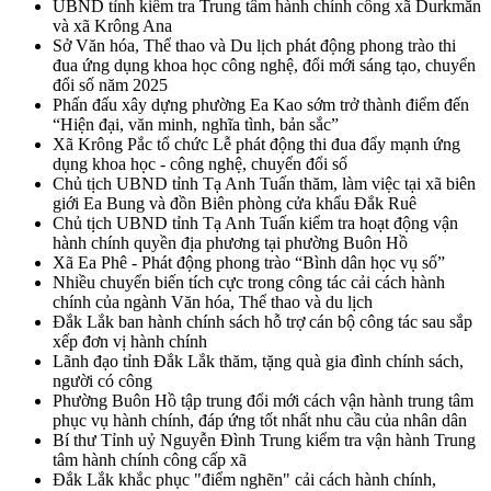
UBND tỉnh kiểm tra Trung tâm hành chính công xã Durkmăn
và xã Krông Ana
Sở Văn hóa, Thể thao và Du lịch phát động phong trào thi
đua ứng dụng khoa học công nghệ, đổi mới sáng tạo, chuyển
đổi số năm 2025
Phấn đấu xây dựng phường Ea Kao sớm trở thành điểm đến
“Hiện đại, văn minh, nghĩa tình, bản sắc”
Xã Krông Pắc tổ chức Lễ phát động thi đua đẩy mạnh ứng
dụng khoa học - công nghệ, chuyển đổi số
Chủ tịch UBND tỉnh Tạ Anh Tuấn thăm, làm việc tại xã biên
giới Ea Bung và đồn Biên phòng cửa khẩu Đắk Ruê
Chủ tịch UBND tỉnh Tạ Anh Tuấn kiểm tra hoạt động vận
hành chính quyền địa phương tại phường Buôn Hồ
Xã Ea Phê - Phát động phong trào “Bình dân học vụ số”
Nhiều chuyển biến tích cực trong công tác cải cách hành
chính của ngành Văn hóa, Thể thao và du lịch
Đắk Lắk ban hành chính sách hỗ trợ cán bộ công tác sau sắp
xếp đơn vị hành chính
Lãnh đạo tỉnh Đắk Lắk thăm, tặng quà gia đình chính sách,
người có công
Phường Buôn Hồ tập trung đổi mới cách vận hành trung tâm
phục vụ hành chính, đáp ứng tốt nhất nhu cầu của nhân dân
Bí thư Tỉnh uỷ Nguyễn Đình Trung kiểm tra vận hành Trung
tâm hành chính công cấp xã
Đắk Lắk khắc phục "điểm nghẽn" cải cách hành chính,