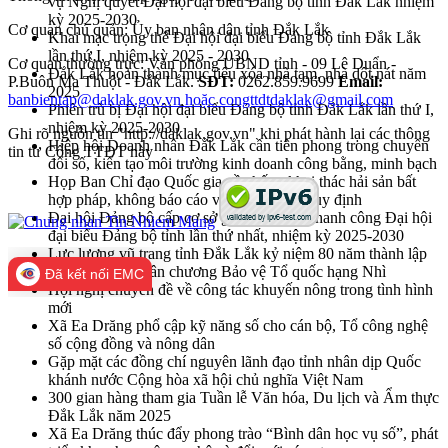
vụ Nghị quyết Đại hội đại biểu Đảng bộ tỉnh Đắk Lắk nhiệm
kỳ 2025-2030
Cơ quan chủ quản: Ủy ban nhân dân tỉnh Đắk Lắk
Khai mạc trọng thể Đại hội đại biểu Đảng bộ tỉnh Đắk Lắk
lần thứ I, nhiệm kỳ 2025 - 2030
Cơ quan thường trực: Văn phòng UBND tỉnh - 09 Lê Duẩn -
Đắk Lắk hoàn thành mục tiêu xóa nhà tạm, nhà dột nát năm
P.Buôn Ma Thuột - Đắk Lắk.
SĐT:
0262.859.9699
Email:
2025
banbientap@daklak.gov.vn hoặc congttdtdaklak@gmail.com
Phiên trù bị Đại hội đại biểu Đảng bộ tỉnh Đắk Lắk lần thứ I,
nhiệm kỳ 2025-2030
Ghi rõ nguồn tin "http://daklak.gov.vn" khi phát hành lại các thông
Hiệp hội Doanh nhân Đắk Lắk cần tiên phong trong chuyển
tin từ Cổng TTĐT này
đổi số, kiến tạo môi trường kinh doanh công bằng, minh bạch
Họp Ban Chỉ đạo Quốc gia về chống khai thác hải sản bất
hợp pháp, không báo cáo và không theo quy định
Đại hội Đảng bộ cấp cơ sở góp phần vào thanh công Đại hội
đại biểu Đảng bộ tỉnh lần thứ nhất, nhiệm kỳ 2025-2030
Lực lượng vũ trang tỉnh Đắk Lắk kỷ niệm 80 năm thành lập
và đón nhận Huân chương Bảo vệ Tổ quốc hạng Nhì
Đã kết nối EMC
Hội nghị chuyên đề về công tác khuyến nông trong tình hình
mới
Xã Ea Drăng phổ cập kỹ năng số cho cán bộ, Tổ công nghệ
số cộng đồng và nông dân
Gặp mặt các đồng chí nguyên lãnh đạo tỉnh nhân dịp Quốc
khánh nước Cộng hòa xã hội chủ nghĩa Việt Nam
300 gian hàng tham gia Tuần lễ Văn hóa, Du lịch và Ẩm thực
Đắk Lắk năm 2025
Xã Ea Drăng thúc đẩy phong trào “Bình dân học vụ số”, phát