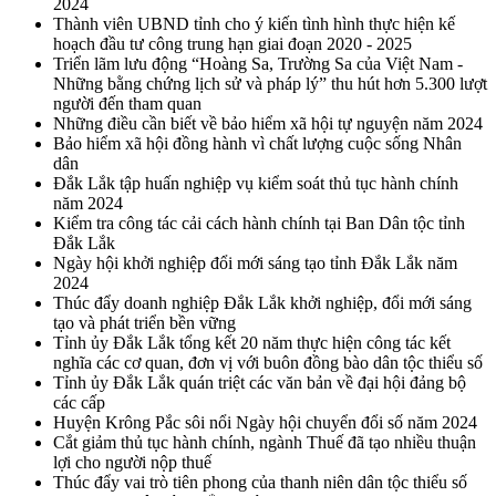
2024
Thành viên UBND tỉnh cho ý kiến tình hình thực hiện kế
hoạch đầu tư công trung hạn giai đoạn 2020 - 2025
Triển lãm lưu động “Hoàng Sa, Trường Sa của Việt Nam -
Những bằng chứng lịch sử và pháp lý” thu hút hơn 5.300 lượt
người đến tham quan
Những điều cần biết về bảo hiểm xã hội tự nguyện năm 2024
Bảo hiểm xã hội đồng hành vì chất lượng cuộc sống Nhân
dân
Đắk Lắk tập huấn nghiệp vụ kiểm soát thủ tục hành chính
năm 2024
Kiểm tra công tác cải cách hành chính tại Ban Dân tộc tỉnh
Đắk Lắk
Ngày hội khởi nghiệp đổi mới sáng tạo tỉnh Đắk Lắk năm
2024
Thúc đẩy doanh nghiệp Đắk Lắk khởi nghiệp, đổi mới sáng
tạo và phát triển bền vững
Tỉnh ủy Đắk Lắk tổng kết 20 năm thực hiện công tác kết
nghĩa các cơ quan, đơn vị với buôn đồng bào dân tộc thiểu số
Tỉnh ủy Đắk Lắk quán triệt các văn bản về đại hội đảng bộ
các cấp
Huyện Krông Pắc sôi nổi Ngày hội chuyển đổi số năm 2024
Cắt giảm thủ tục hành chính, ngành Thuế đã tạo nhiều thuận
lợi cho người nộp thuế
Thúc đẩy vai trò tiên phong của thanh niên dân tộc thiểu số