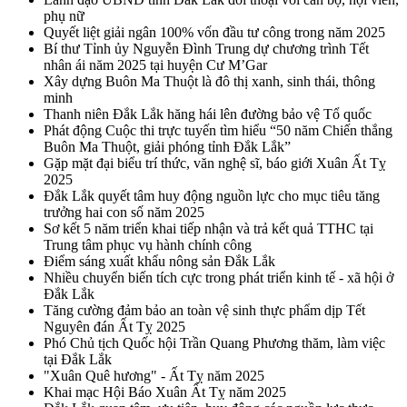
phụ nữ
Quyết liệt giải ngân 100% vốn đầu tư công trong năm 2025
Bí thư Tỉnh ủy Nguyễn Đình Trung dự chương trình Tết
nhân ái năm 2025 tại huyện Cư M’Gar
Xây dựng Buôn Ma Thuột là đô thị xanh, sinh thái, thông
minh
Thanh niên Đắk Lắk hăng hái lên đường bảo vệ Tổ quốc
Phát động Cuộc thi trực tuyến tìm hiểu “50 năm Chiến thắng
Buôn Ma Thuột, giải phóng tỉnh Đắk Lắk”
Gặp mặt đại biểu trí thức, văn nghệ sĩ, báo giới Xuân Ất Tỵ
2025
Đắk Lắk quyết tâm huy động nguồn lực cho mục tiêu tăng
trưởng hai con số năm 2025
Sơ kết 5 năm triển khai tiếp nhận và trả kết quả TTHC tại
Trung tâm phục vụ hành chính công
Điểm sáng xuất khẩu nông sản Đắk Lắk
Nhiều chuyển biến tích cực trong phát triển kinh tế - xã hội ở
Đắk Lắk
Tăng cường đảm bảo an toàn vệ sinh thực phẩm dịp Tết
Nguyên đán Ất Tỵ 2025
Phó Chủ tịch Quốc hội Trần Quang Phương thăm, làm việc
tại Đắk Lắk
"Xuân Quê hương" - Ất Tỵ năm 2025
Khai mạc Hội Báo Xuân Ất Tỵ năm 2025