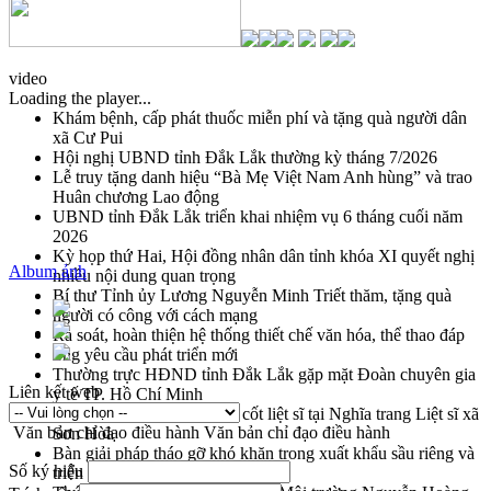
video
Loading the player...
Khám bệnh, cấp phát thuốc miễn phí và tặng quà người dân
xã Cư Pui
Hội nghị UBND tỉnh Đắk Lắk thường kỳ tháng 7/2026
Lễ truy tặng danh hiệu “Bà Mẹ Việt Nam Anh hùng” và trao
Huân chương Lao động
UBND tỉnh Đắk Lắk triển khai nhiệm vụ 6 tháng cuối năm
2026
Kỳ họp thứ Hai, Hội đồng nhân dân tỉnh khóa XI quyết nghị
Album ảnh
nhiều nội dung quan trọng
Bí thư Tỉnh ủy Lương Nguyễn Minh Triết thăm, tặng quà
người có công với cách mạng
Rà soát, hoàn thiện hệ thống thiết chế văn hóa, thể thao đáp
ứng yêu cầu phát triển mới
Thường trực HĐND tỉnh Đắk Lắk gặp mặt Đoàn chuyên gia
Liên kết web
y tế TP. Hồ Chí Minh
Lễ truy điệu và an táng hài cốt liệt sĩ tại Nghĩa trang Liệt sĩ xã
Văn bản chỉ đạo điều hành
Văn bản chỉ đạo điều hành
Sơn Hòa
Bàn giải pháp tháo gỡ khó khăn trong xuất khẩu sầu riêng và
Số ký hiệu
triển khai quy định EUDR