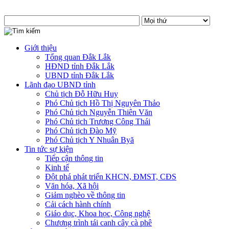
Giới thiệu
Tổng quan Đắk Lắk
HĐND tỉnh Đắk Lắk
UBND tỉnh Đắk Lắk
Lãnh đạo UBND tỉnh
Chủ tịch Đỗ Hữu Huy
Phó Chủ tịch Hồ Thị Nguyên Thảo
Phó Chủ tịch Nguyễn Thiên Văn
Phó Chủ tịch Trương Công Thái
Phó Chủ tịch Đào Mỹ
Phó Chủ tịch Y Nhuân Byă
Tin tức sự kiện
Tiếp cận thông tin
Kinh tế
Đột phá phát triển KHCN, ĐMST, CĐS
Văn hóa, Xã hội
Giảm nghèo về thông tin
Cải cách hành chính
Giáo dục, Khoa học, Công nghệ
Chương trình tái canh cây cà phê