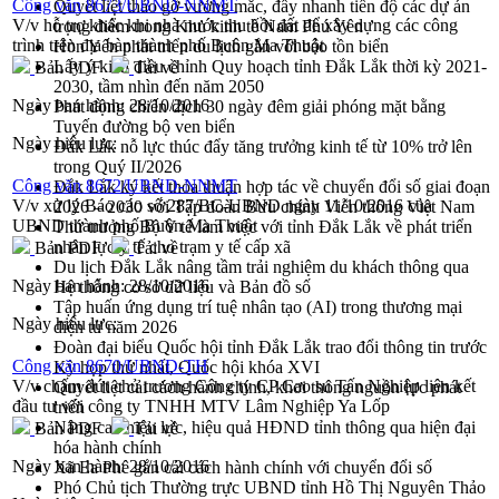
Công văn 8673/UBND-NNMT
Quyết liệt tháo gỡ vướng mắc, đẩy nhanh tiến độ các dự án
V/v hỗ trợ khác khi nhà nước thu hồi đất để xây dựng các công
trọng điểm trong Khu kinh tế Nam Phú Yên
trình trên địa bàn thành phố Buôn Ma Thuột
Hòn Yến phát triển du lịch gắn với bảo tồn biển
Lấy ý kiến điều chỉnh Quy hoạch tỉnh Đắk Lắk thời kỳ 2021-
Bản PDF
Tải về
2030, tầm nhìn đến năm 2050
Ngày ban hành:
28/10/2016
Phát động chiến dịch 30 ngày đêm giải phóng mặt bằng
Tuyến đường bộ ven biển
Ngày hiệu lực:
Đắk Lắk nỗ lực thúc đẩy tăng trưởng kinh tế từ 10% trở lên
trong Quý II/2026
Công văn 8672/UBND-NNMT
Đắk Lắk ký kết thỏa thuận hợp tác về chuyển đổi số giai đoạn
V/v xử lý Báo cáo số 287/BC-UBND ngày 11/10/2016 của
2026 – 2030 với Tập đoàn Bưu chính Viễn thông Việt Nam
UBND thành phố Buôn Ma Thuột
Thứ trưởng Bộ Y tế làm việc với tỉnh Đắk Lắk về phát triển
nhân lực y tế cho trạm y tế cấp xã
Bản PDF
Tải về
Du lịch Đắk Lắk nâng tầm trải nghiệm du khách thông qua
Ngày ban hành:
28/10/2016
Hệ thống cơ sở dữ liệu và Bản đồ số
Tập huấn ứng dụng trí tuệ nhân tạo (AI) trong thương mại
Ngày hiệu lực:
điện tử năm 2026
Đoàn đại biểu Quốc hội tỉnh Đắk Lắk trao đổi thông tin trước
Công văn 8670/UBND-TH
Kỳ họp thứ nhất, Quốc hội khóa XVI
V/v chấm dứt chủ trương Công ty CP Cao su Tấn Nghiệp liên kết
Quyết liệt cải cách hành chính, khơi thông nguồn lực phát
đầu tư với công ty TNHH MTV Lâm Nghiệp Ya Lốp
triển
Nâng cao hiệu lực, hiệu quả HĐND tỉnh thông qua hiện đại
Bản PDF
Tải về
hóa hành chính
Ngày ban hành:
28/10/2016
Xã Ea Phê gắn cải cách hành chính với chuyển đổi số
Phó Chủ tịch Thường trực UBND tỉnh Hồ Thị Nguyên Thảo