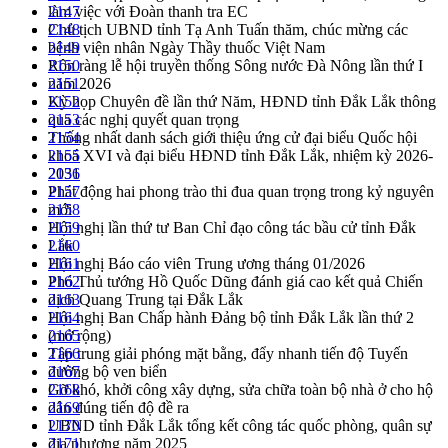
làm việc với Đoàn thanh tra EC
2147
Chủ tịch UBND tỉnh Tạ Anh Tuấn thăm, chúc mừng các
2148
bệnh viện nhân Ngày Thầy thuốc Việt Nam
2149
Rộn ràng lễ hội truyền thống Sông nước Đà Nông lần thứ I
2150
năm 2026
2151
Kỳ họp Chuyên đề lần thứ Năm, HĐND tỉnh Đắk Lắk thông
2152
qua các nghị quyết quan trọng
2153
Thống nhất danh sách giới thiệu ứng cử đại biểu Quốc hội
2154
khoá XVI và đại biểu HĐND tỉnh Đắk Lắk, nhiệm kỳ 2026-
2155
2031
2156
Phát động hai phong trào thi đua quan trọng trong kỷ nguyên
2157
mới
2158
Hội nghị lần thứ tư Ban Chỉ đạo công tác bầu cử tỉnh Đắk
2159
Lắk
2160
Hội nghị Báo cáo viên Trung ương tháng 01/2026
2161
Phó Thủ tướng Hồ Quốc Dũng đánh giá cao kết quả Chiến
2162
dịch Quang Trung tại Đắk Lắk
2163
Hội nghị Ban Chấp hành Đảng bộ tỉnh Đắk Lắk lần thứ 2
2164
(mở rộng)
2165
Tập trung giải phóng mặt bằng, đẩy nhanh tiến độ Tuyến
2166
đường bộ ven biển
2167
Gỡ khó, khởi công xây dựng, sửa chữa toàn bộ nhà ở cho hộ
2168
dân đúng tiến độ đề ra
2169
UBND tỉnh Đắk Lắk tổng kết công tác quốc phòng, quân sự
2170
địa phương năm 2025
2171