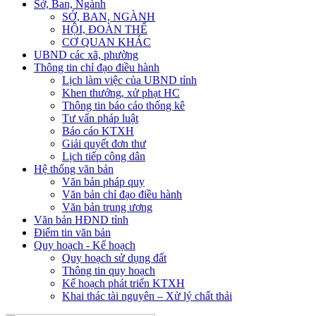
Sở, Ban, Ngành
SỞ, BAN, NGÀNH
HỘI, ĐOÀN THỂ
CƠ QUAN KHÁC
UBND các xã, phường
Thông tin chỉ đạo điều hành
Lịch làm việc của UBND tỉnh
Khen thưởng, xử phạt HC
Thông tin báo cáo thống kê
Tư vấn pháp luật
Báo cáo KTXH
Giải quyết đơn thư
Lịch tiếp công dân
Hệ thống văn bản
Văn bản pháp quy
Văn bản chỉ đạo điều hành
Văn bản trung ương
Văn bản HĐND tỉnh
Điểm tin văn bản
Quy hoạch - Kế hoạch
Quy hoạch sử dụng đất
Thông tin quy hoạch
Kế hoạch phát triển KTXH
Khai thác tài nguyên – Xử lý chất thải