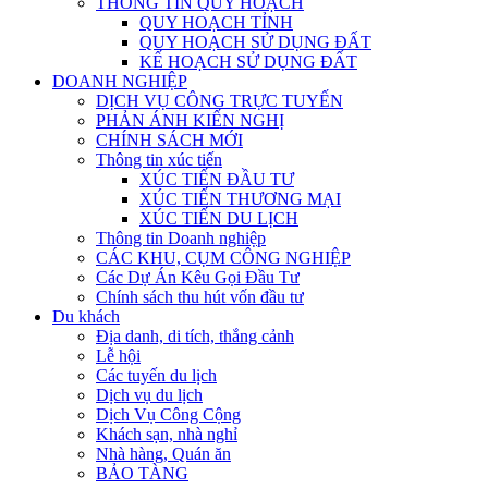
THÔNG TIN QUY HOẠCH
QUY HOẠCH TỈNH
QUY HOẠCH SỬ DỤNG ĐẤT
KẾ HOẠCH SỬ DỤNG ĐẤT
DOANH NGHIỆP
DỊCH VỤ CÔNG TRỰC TUYẾN
PHẢN ÁNH KIẾN NGHỊ
CHÍNH SÁCH MỚI
Thông tin xúc tiến
XÚC TIẾN ĐẦU TƯ
XÚC TIẾN THƯƠNG MẠI
XÚC TIẾN DU LỊCH
Thông tin Doanh nghiệp
CÁC KHU, CỤM CÔNG NGHIỆP
Các Dự Án Kêu Gọi Đầu Tư
Chính sách thu hút vốn đầu tư
Du khách
Địa danh, di tích, thắng cảnh
Lễ hội
Các tuyến du lịch
Dịch vụ du lịch
Dịch Vụ Công Cộng
Khách sạn, nhà nghỉ
Nhà hàng, Quán ăn
BẢO TÀNG