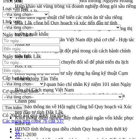
Thứ trưởng Bộ Nông nghiệp và Môi trường Nguyễn Hoàng
Trích yếu
Hiệp khảo sát vùng trồng và doanh nghiệp đóng gói sầu riêng
Loại văn bản
tại Đắk Lắk
Trình diễn nghệ thuật chế biến các món ăn từ sầu riêng
Lĩnh vực
Đắk Lắk công bố Quy hoạch và xúc tiến đầu tư tỉnh
Ngành cá ngừ Đắk Lắk chủ động thích ứng để giữ vững thị
trường xuất khẩu
Ngày ban hành
Diễn đàn Kinh tế tư nhân Việt Nam đột phá cơ chế - Hợp tác
công tư
Đề án 06 tạo bước ngoặt đột phá trong cải cách hành chính
Ngày hiệu lực
tỉnh Đắk Lắk
Kết nối tour, đẩy mạnh chuyển đổi số để phát triển du lịch
Đắk Lắk
Khởi động Dự án Đầu tư xây dựng hạ tầng kỹ thuật Cụm
Cấp ban hành
công nghiệp Tân Tiến
Gặp mặt các cơ quan báo chí nhân Kỷ niệm 101 năm Ngày
Báo chí Cách mạng Việt Nam
Cơ quan ban hành
Đắk Lắk sơ kết 4 năm triển khai thực hiện Đề án 06 của
Chính phủ
Họp báo thông tin về Hội nghị Công bố Quy hoạch và Xúc
tiến đầu tư tỉnh Đắk Lắk
Có
26826
kết quả được tìm thấy
Khơi thông điểm nghẽn, đẩy nhanh giải ngân vốn khắc phục
Các trang trên cổng 76 của 537
thiên tai
HĐND tỉnh thông qua điều chỉnh Quy hoạch tỉnh thời kỳ
51
2021-2030
52