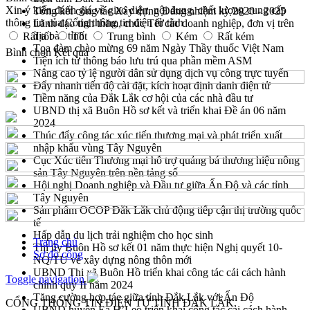
Xin ý kiến đánh giá về giao diện, nội dung, chất lượng cung cấp
Tổng kết công tác Xây dựng Đảng nhiệm kỳ 2020 - 2025
thông tin của Cổng thông tin điện tử tỉnh
Lãnh đạo tỉnh thăm, chúc Tết các doanh nghiệp, đơn vị trên
địa bàn tỉnh
Rất tốt
Tốt
Trung bình
Kém
Rất kém
Tọa đàm chào mừng 69 năm Ngày Thầy thuốc Việt Nam
Bình chọn
Kết quả
Tiện ích từ thông báo lưu trú qua phần mềm ASM
Nâng cao tỷ lệ người dân sử dụng dịch vụ công trực tuyến
Đẩy nhanh tiến độ cài đặt, kích hoạt định danh điện tử
Tiềm năng của Đắk Lắk cơ hội của các nhà đầu tư
UBND thị xã Buôn Hồ sơ kết và triển khai Đề án 06 năm
2024
Thúc đẩy công tác xúc tiến thương mại và phát triển xuất
nhập khẩu vùng Tây Nguyên
Cục Xúc tiến Thương mại hỗ trợ quảng bá thương hiệu nông
sản Tây Nguyên trên nền tảng số
Hội nghị Doanh nghiệp và Đầu tư giữa Ấn Độ và các tỉnh
Tây Nguyên
Sản phẩm OCOP Đắk Lắk chủ động tiếp cận thị trường quốc
tế
Hấp dẫn du lịch trải nghiệm cho học sinh
Trang chủ
Thị ủy Buôn Hồ sơ kết 01 năm thực hiện Nghị quyết 10-
Sơ đồ cổng
NQ/TU về xây dựng nông thôn mới
UBND Thị xã Buôn Hồ triển khai công tác cải cách hành
Toggle navigation
chính quý II năm 2024
Tăng cường hợp tác giữa tỉnh Đắk Lắk với Ấn Độ
CỔNG THÔNG TIN ĐIỆN TỬ TỈNH ĐẮK LẮK
UBND huyện Ea H’Leo triển khai công tác cải cách hành