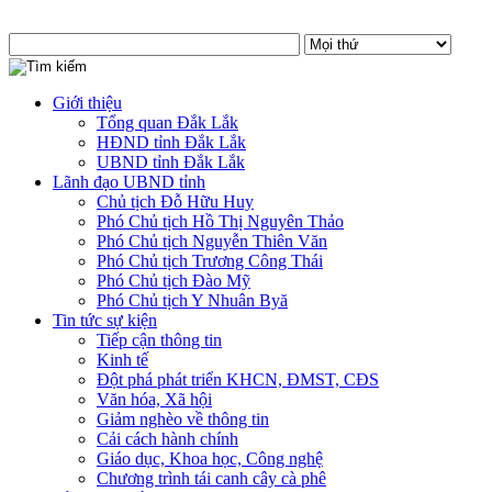
Giới thiệu
Tổng quan Đắk Lắk
HĐND tỉnh Đắk Lắk
UBND tỉnh Đắk Lắk
Lãnh đạo UBND tỉnh
Chủ tịch Đỗ Hữu Huy
Phó Chủ tịch Hồ Thị Nguyên Thảo
Phó Chủ tịch Nguyễn Thiên Văn
Phó Chủ tịch Trương Công Thái
Phó Chủ tịch Đào Mỹ
Phó Chủ tịch Y Nhuân Byă
Tin tức sự kiện
Tiếp cận thông tin
Kinh tế
Đột phá phát triển KHCN, ĐMST, CĐS
Văn hóa, Xã hội
Giảm nghèo về thông tin
Cải cách hành chính
Giáo dục, Khoa học, Công nghệ
Chương trình tái canh cây cà phê