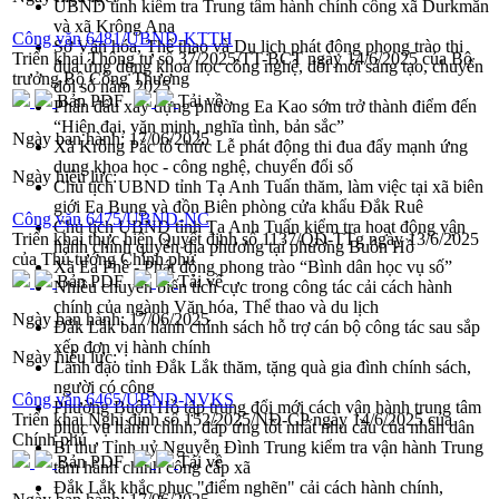
UBND tỉnh kiểm tra Trung tâm hành chính công xã Durkmăn
và xã Krông Ana
Công văn 6481/UBND-KTTH
Sở Văn hóa, Thể thao và Du lịch phát động phong trào thi
Triển khai Thông tư số 37/2025/TT-BCT ngày 14/6/2025 của Bộ
đua ứng dụng khoa học công nghệ, đổi mới sáng tạo, chuyển
trưởng Bộ Công Thương
đổi số năm 2025
Bản PDF
Tải về
Phấn đấu xây dựng phường Ea Kao sớm trở thành điểm đến
“Hiện đại, văn minh, nghĩa tình, bản sắc”
Ngày ban hành:
17/06/2025
Xã Krông Pắc tổ chức Lễ phát động thi đua đẩy mạnh ứng
dụng khoa học - công nghệ, chuyển đổi số
Ngày hiệu lực:
Chủ tịch UBND tỉnh Tạ Anh Tuấn thăm, làm việc tại xã biên
giới Ea Bung và đồn Biên phòng cửa khẩu Đắk Ruê
Công văn 6475/UBND-NC
Chủ tịch UBND tỉnh Tạ Anh Tuấn kiểm tra hoạt động vận
Triển khai thực hiện Quyết định số 1137/QĐ-TTg ngày 13/6/2025
hành chính quyền địa phương tại phường Buôn Hồ
của Thủ tướng Chính phủ
Xã Ea Phê - Phát động phong trào “Bình dân học vụ số”
Bản PDF
Tải về
Nhiều chuyển biến tích cực trong công tác cải cách hành
chính của ngành Văn hóa, Thể thao và du lịch
Ngày ban hành:
17/06/2025
Đắk Lắk ban hành chính sách hỗ trợ cán bộ công tác sau sắp
xếp đơn vị hành chính
Ngày hiệu lực:
Lãnh đạo tỉnh Đắk Lắk thăm, tặng quà gia đình chính sách,
người có công
Công văn 6465/UBND-NVKS
Phường Buôn Hồ tập trung đổi mới cách vận hành trung tâm
Triển khai Nghị định số 152/2025/NĐ-CP ngày 14/6/2025 của
phục vụ hành chính, đáp ứng tốt nhất nhu cầu của nhân dân
Chính phủ
Bí thư Tỉnh uỷ Nguyễn Đình Trung kiểm tra vận hành Trung
Bản PDF
Tải về
tâm hành chính công cấp xã
Đắk Lắk khắc phục "điểm nghẽn" cải cách hành chính,