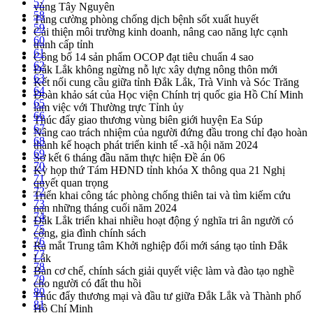
57
vùng Tây Nguyên
58
Tăng cường phòng chống dịch bệnh sốt xuất huyết
59
Cải thiện môi trường kinh doanh, nâng cao năng lực cạnh
60
tranh cấp tỉnh
61
Công bố 14 sản phẩm OCOP đạt tiêu chuẩn 4 sao
62
Đắk Lắk không ngừng nỗ lực xây dựng nông thôn mới
63
Kết nối cung cầu giữa tỉnh Đắk Lắk, Trà Vinh và Sóc Trăng
64
Đoàn khảo sát của Học viện Chính trị quốc gia Hồ Chí Minh
65
làm việc với Thường trực Tỉnh ủy
66
Thúc đẩy giao thương vùng biên giới huyện Ea Súp
67
Nâng cao trách nhiệm của người đứng đầu trong chỉ đạo hoàn
68
thành kế hoạch phát triển kinh tế -xã hội năm 2024
69
Sơ kết 6 tháng đầu năm thực hiện Đề án 06
70
Kỳ họp thứ Tám HĐND tỉnh khóa X thông qua 21 Nghị
71
quyết quan trọng
72
Triển khai công tác phòng chống thiên tai và tìm kiếm cứu
73
nạn những tháng cuối năm 2024
74
Đắk Lắk triển khai nhiều hoạt động ý nghĩa tri ân người có
75
công, gia đình chính sách
76
Ra mắt Trung tâm Khởi nghiệp đổi mới sáng tạo tỉnh Đắk
77
Lắk
78
Bàn cơ chế, chính sách giải quyết việc làm và đào tạo nghề
79
cho người có đất thu hồi
80
Thúc đẩy thương mại và đầu tư giữa Đắk Lắk và Thành phố
81
Hồ Chí Minh