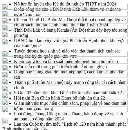
Nỗ lực ôn luyện cho Kỳ thi tốt nghiệp THPT năm 2024
Đoàn công tác của UBND tỉnh Đắk Lắk thăm và chúc thọ
người cao tuổi
Chi cục Thuế TP. Buôn Ma Thuột đối thoại doanh nghiệp về
chính sách, thủ tục hành chính thuế lần 1 năm 2024
Tỉnh Đắk Lắk và bang Kerala (Ấn Độ) thúc đẩy hợp tác song
phương
UBND tỉnh làm việc với Quỹ Phát triển Hạnh phúc khu vực
của Hàn Quốc
Tuyên dương học sinh và giáo viên đạt thành tích xuất sắc
trong các kỳ thi quốc gia, khu vực
Khám sàng lọc và tầm soát miễn phí bệnh tim cho trẻ em
Bước tiến mới trong phát triển kinh tế nông nghiệp
Đồng bào Công giáo đổi mới nếp nghĩ, cách làm cà phê đặc
sản
Thành phố Buôn Ma Thuột đẩy mạnh công tác cải cách hành
chính
Sơ kết 02 năm triển khai Đề án 06 trên địa bàn tỉnh Đắk Lắk
Hội nghị Ban Chấp hành Đảng bộ tỉnh lần thứ 22
Giám sát việc thực hiện chính sách, pháp luật về bảo đảm trật
tự an toàn giao thông
Phát động Tháng Công nhân - Tháng hành động về vệ sinh
an toàn lao động năm 2024
Lan tỏa Cuộc thi tìm hiểu "Lịch sử 120 năm hình thành, phát
Bình chọn
triển tỉnh Đắk Lắk"