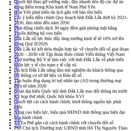
Quyết liệt tháo gỡ vướng mắc, đẩy nhanh tiến độ các dự án
78
trọng điểm trong Khu kinh tế Nam Phú Yên
79
Hòn Yến phát triển du lịch gắn với bảo tồn biển
80
Lấy ý kiến điều chỉnh Quy hoạch tỉnh Đắk Lắk thời kỳ 2021-
81
2030, tầm nhìn đến năm 2050
82
Phát động chiến dịch 30 ngày đêm giải phóng mặt bằng
83
Tuyến đường bộ ven biển
84
Đắk Lắk nỗ lực thúc đẩy tăng trưởng kinh tế từ 10% trở lên
85
trong Quý II/2026
86
Đắk Lắk ký kết thỏa thuận hợp tác về chuyển đổi số giai đoạn
87
2026 – 2030 với Tập đoàn Bưu chính Viễn thông Việt Nam
88
Thứ trưởng Bộ Y tế làm việc với tỉnh Đắk Lắk về phát triển
89
nhân lực y tế cho trạm y tế cấp xã
90
Du lịch Đắk Lắk nâng tầm trải nghiệm du khách thông qua
91
Hệ thống cơ sở dữ liệu và Bản đồ số
92
Tập huấn ứng dụng trí tuệ nhân tạo (AI) trong thương mại
93
điện tử năm 2026
94
Đoàn đại biểu Quốc hội tỉnh Đắk Lắk trao đổi thông tin trước
95
Kỳ họp thứ nhất, Quốc hội khóa XVI
96
Quyết liệt cải cách hành chính, khơi thông nguồn lực phát
97
triển
98
Nâng cao hiệu lực, hiệu quả HĐND tỉnh thông qua hiện đại
99
hóa hành chính
100
Xã Ea Phê gắn cải cách hành chính với chuyển đổi số
101
Phó Chủ tịch Thường trực UBND tỉnh Hồ Thị Nguyên Thảo