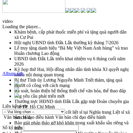
video
Loading the player...
Khám bệnh, cấp phát thuốc miễn phí và tặng quà người dân
xã Cư Pui
Hội nghị UBND tỉnh Đắk Lắk thường kỳ tháng 7/2026
Lễ truy tặng danh hiệu “Bà Mẹ Việt Nam Anh hùng” và trao
Huân chương Lao động
UBND tỉnh Đắk Lắk triển khai nhiệm vụ 6 tháng cuối năm
2026
Kỳ họp thứ Hai, Hội đồng nhân dân tỉnh khóa XI quyết nghị
Album ảnh
nhiều nội dung quan trọng
Bí thư Tỉnh ủy Lương Nguyễn Minh Triết thăm, tặng quà
người có công với cách mạng
Rà soát, hoàn thiện hệ thống thiết chế văn hóa, thể thao đáp
ứng yêu cầu phát triển mới
Thường trực HĐND tỉnh Đắk Lắk gặp mặt Đoàn chuyên gia
Liên kết web
y tế TP. Hồ Chí Minh
Lễ truy điệu và an táng hài cốt liệt sĩ tại Nghĩa trang Liệt sĩ xã
Văn bản chỉ đạo điều hành
Văn bản chỉ đạo điều hành
Sơn Hòa
Bàn giải pháp tháo gỡ khó khăn trong xuất khẩu sầu riêng và
Số ký hiệu
triển khai quy định EUDR