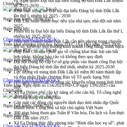
vụ Nghị quyết Đại hội đại biểu Đảng bộ tỉnh Đắk Lắk nhiệm
Chính phủ
kỳ 2025-2030
Bản PDF
Tải về
Khai mạc trọng thể Đại hội đại biểu Đảng bộ tỉnh Đắk Lắk
lần thứ I, nhiệm kỳ 2025 - 2030
Ngày ban hành:
18/06/2025
Đắk Lắk hoàn thành mục tiêu xóa nhà tạm, nhà dột nát năm
2025
Ngày hiệu lực:
Phiên trù bị Đại hội đại biểu Đảng bộ tỉnh Đắk Lắk lần thứ I,
nhiệm kỳ 2025-2030
Công văn 6528/UBND-NGV
Hiệp hội Doanh nhân Đắk Lắk cần tiên phong trong chuyển
Triển khai chương trình học bổng ITEC (Ấn Độ) năm 2025-2026
đổi số, kiến tạo môi trường kinh doanh công bằng, minh bạch
Bản PDF
Tải về
Họp Ban Chỉ đạo Quốc gia về chống khai thác hải sản bất
hợp pháp, không báo cáo và không theo quy định
Ngày ban hành:
18/06/2025
Đại hội Đảng bộ cấp cơ sở góp phần vào thanh công Đại hội
đại biểu Đảng bộ tỉnh lần thứ nhất, nhiệm kỳ 2025-2030
Ngày hiệu lực:
Lực lượng vũ trang tỉnh Đắk Lắk kỷ niệm 80 năm thành lập
và đón nhận Huân chương Bảo vệ Tổ quốc hạng Nhì
Công văn 6516/UBND-NVKS
Hội nghị chuyên đề về công tác khuyến nông trong tình hình
Triển khai Nghị định số 154/2025/NĐ-CP ngày 15/6/2025 của
mới
Chính phủ
Xã Ea Drăng phổ cập kỹ năng số cho cán bộ, Tổ công nghệ
Bản PDF
Tải về
số cộng đồng và nông dân
Gặp mặt các đồng chí nguyên lãnh đạo tỉnh nhân dịp Quốc
Ngày ban hành:
18/06/2025
khánh nước Cộng hòa xã hội chủ nghĩa Việt Nam
300 gian hàng tham gia Tuần lễ Văn hóa, Du lịch và Ẩm thực
Ngày hiệu lực:
Đắk Lắk năm 2025
Xã Ea Drăng thúc đẩy phong trào “Bình dân học vụ số”, phát
Công văn 6513/UBND-NVKS