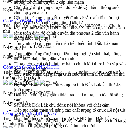
Ngày ban hành:
17/06/2025
hướng tới chính quyền 2 cấp liền mạch
Chủ động ứng dụng chuyển đổi số để vận hành thông suốt
Ngày hiệu lực:
chính quyền 2 cấp
Công bố các nghị quyết, quyết định về sắp xếp tổ chức bộ
Công văn 6464/UBND-KTTH
máy và đơn vị hành chính tỉnh Đắk Lắk
Triển khai Nghị quyết số 173/NQ-CP ngày 13/6/2025 của Chính
Kỳ họp thứ Mười, HĐND tỉnh khóa X: Rà soát, chuẩn bị sẵn
phủ
sàng toàn diện để chính quyền địa phương 2 cấp vận hành
Bản PDF
Tải về
thông suốt, hiệu quả
Tôn vinh 53 cá nhân hiến máu tiêu biểu tỉnh Đắk Lắk năm
Ngày ban hành:
17/06/2025
2025
Thực hiện bằng được mục tiêu nông nghiệp sinh thái, nông
Ngày hiệu lực:
thôn hiện đại, nông dân văn minh
Tăng cường cải cách thủ tục hành chính khi thực hiện sắp xếp
Công văn 6463/UBND-KTTH
đơn vị hành chính
Triển khai Thông tư số 34/2025/TT-BTC ngày 11/6/2025 của Bộ
Có 49 tác phẩm đạt giải tại Giải Báo chí tỉnh Đắk Lắk lần thứ
trưởng Bộ Tài chính
V năm 2024
Bản PDF
Tải về
Hội nghị Ban Chấp hành Đảng bộ tỉnh Đắk Lắk lần thứ 33
(mở rộng)
Ngày ban hành:
17/06/2025
Đắk Lắk chung tay giảm thiểu rác thải nhựa, lan tỏa lối sống
xanh
Ngày hiệu lực:
Sầu riêng Đắk Lắk chủ động nói không với chất cấm
Tiếp tục hoàn thiện và nâng cao chất lượng tổ chức Lễ hội Cà
Công văn 6452/UBND-NGV
phê Buôn Ma Thuột
Triển khai thực hiện Bản ghi nhớ giữa UBND tỉnh Đắk Lắk và
Truy tặng danh hiệu “Bà mẹ Việt Nam anh hùng” và trao tặng
Chính quyền tỉnh Sekong (Lào)
các hình thức khen thưởng của Chủ tịch nước