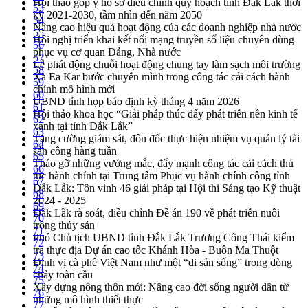
Hội thảo góp ý hồ sơ điều chỉnh quy hoạch tỉnh Đắk Lắk thời
53
kỳ 2021-2030, tầm nhìn đến năm 2050
54
Nâng cao hiệu quả hoạt động của các doanh nghiệp nhà nước
55
Hội nghị triển khai kết nối mạng truyền số liệu chuyên dùng
56
phục vụ cơ quan Đảng, Nhà nước
57
Lễ phát động chuỗi hoạt động chung tay làm sạch môi trường
58
Xã Ea Kar bước chuyển mình trong công tác cải cách hành
59
chính mô hình mới
60
UBND tỉnh họp báo định kỳ tháng 4 năm 2026
61
Hội thảo khoa học “Giải pháp thúc đẩy phát triển nền kinh tế
62
xanh tại tỉnh Đắk Lắk”
63
Tăng cường giám sát, đôn đốc thực hiện nhiệm vụ quản lý tài
64
sản công hàng tuần
65
Tháo gỡ những vướng mắc, đẩy mạnh công tác cải cách thủ
66
tục hành chính tại Trung tâm Phục vụ hành chính công tỉnh
67
Đắk Lắk: Tôn vinh 46 giải pháp tại Hội thi Sáng tạo Kỹ thuật
68
2024 - 2025
69
Đắk Lắk rà soát, điều chỉnh Đề án 190 về phát triển nuôi
70
trồng thủy sản
71
Phó Chủ tịch UBND tỉnh Đắk Lắk Trương Công Thái kiểm
72
tra thực địa Dự án cao tốc Khánh Hòa - Buôn Ma Thuột
73
Định vị cà phê Việt Nam như một “di sản sống” trong dòng
74
chảy toàn cầu
75
Xây dựng nông thôn mới: Nâng cao đời sống người dân từ
76
những mô hình thiết thực
77