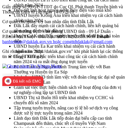
chính năm 2024
Giấy phép số 99/GP-TTĐT do Cục QL Phát thanh Truyền hình và
Điều tiết linh hoạt nguồn nước thủy điện vào mùa khô
Thông tin Điện tử cấp ngày 14/05/2010
UBND huyện Krông Ana triển khai nhiệm vụ cải cách hành
chính năm 2024
Cơ quan chủ quản: Ủy ban nhân dân tỉnh Đắk Lắk
Đắk Lắk đẩy mạnh cải cách hành chính, liên kết quảng bá
tiềm năng để thu hút đầu tư
Cơ quan thường trực: Văn phòng UBND tỉnh - 09 Lê Duẩn -
Huyện Cư Kuin: Đẩy mạnh chuyển đổi số để bứt phá toàn
P.Buôn Ma Thuột - Đắk Lắk.
SĐT:
0262.859.9699
Email:
diện
banbientap@daklak.gov.vn hoặc congttdtdaklak@gmail.com
UBND huyện Ea Kar triển khai nhiệm vụ cải cách hành
Ghi rõ nguồn tin "http://daklak.gov.vn" khi phát hành lại các thông
chính năm 2024
tin từ Cổng TTĐT này
Huyện Krông Pắc triển khai công tác cải cách hành chính
năm 2024 và ra mắt ứng dụng trực tuyến
Bí thư Tỉnh ủy Nguyễn Đình Trung làm việc với Ban
Thường vụ Huyện ủy Ea Súp
Lãnh đạo UBND tỉnh làm việc với đoàn công tác đại sứ quán
Đã kết nối EMC
vương quốc Hà Lan
Giám sát việc thực hiện chính sách về hoạt động của đơn vị
sự nghiệp công lập tại UBND tỉnh
UBND Thị xã Buôn Hồ triển khai nhiệm vụ CCHC và
chuyển đổi số năm 2024
Tập trung tuyên truyền, nâng cao tỷ lệ hồ sơ dịch vụ công
được xử lý trực tuyến trong năm 2024
Lãnh đạo tỉnh Đắk Lắk tiếp đoàn đại biểu cấp cao tỉnh
Champasak đến thăm, chúc tết cổ truyền Việt Nam