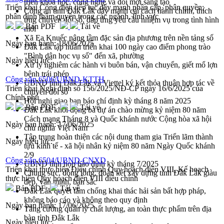
triển khoa học, công nghệ và đổi mới sáng tạo
Triển khai Công điện tiếp tục đẩy mạnh phân cấp, phân quyền;
Công an tỉnh Đắk Lắk đẩy mạnh cải cách hành chính, thích
phân định thẩm quyền trong các ngành, lĩnh vực
ứng chuyển đổi số, đáp ứng yêu cầu nhiệm vụ trong tình hình
Bản PDF
Tải về
mới
Xã Ea Knuếc nâng tầm đặc sản địa phương trên nền tảng số
Ngày ban hành:
18/06/2025
Đắk Lắk tập huấn triển khai 100 ngày cao điểm phong trào
"Bình dân học vụ số" đến xã, phường
Ngày hiệu lực:
Xử lý nghiêm các hành vi buôn bán, vận chuyển, giết mổ lợn
bệnh trái phép
Công văn 6506/UBND-KTTH
UBND tỉnh Đắk Lắk và Viettel ký kết thỏa thuận hợp tác về
Triển khai Nghị định số 156/2025/NĐ-CP ngày 16/6/2025 của
chuyển đổi số
Chính phủ
Hội nghị giao ban báo chí định kỳ tháng 8 năm 2025
Bản PDF
Tải về
Đắk Lắk khởi động ba dự án chào mừng kỷ niệm 80 năm
Cách mạng Tháng 8 và Quốc khánh nước Cộng hòa xã hội
Ngày ban hành:
17/06/2025
chủ nghĩa Việt Nam
Tập trung hoàn thiện các nội dung tham gia Triển lãm thành
Ngày hiệu lực:
tựu kinh tế - xã hội nhân kỷ niệm 80 năm Ngày Quốc khánh
2/9
Công văn 6504/UBND-CNXD
UBND tỉnh họp báo định kỳ tháng 7/2025
Triển khai thực hiện Điều chỉnh Quy hoạch điện VIII, Kế hoạch
Chung sức, đồng lòng, đoàn kết xây dựng tỉnh Đắk Lắk giàu
thực hiện Quy hoạch điện VIII điều chỉnh
đẹp, văn minh, bản sắc
Bản PDF
Tải về
Đắk Lắk quyết tâm chống khai thác hải sản bất hợp pháp,
không báo cáo và không theo quy định
Ngày ban hành:
17/06/2025
Tăng cường quản lý chất lượng, an toàn thực phẩm trên địa
bàn tỉnh Đắk Lắk
Ngày hiệu lực: