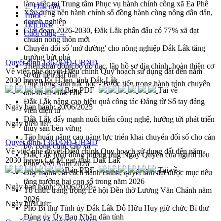
làm việc tại Trung tâm Phục vụ hành chính công xã Ea Phê
← Đầu tiên
Xây dựng nền hành chính số đồng hành cùng nông dân dân,
Trước
doanh nghiệp
Tiếp theo
Giai đoạn 2026-2030, Đắk Lắk phấn đấu có 77% xã đạt
Cuối cùng →
chuẩn nông thôn mới
Chuyển đổi số 'mở đường' cho nông nghiệp Đắk Lắk tăng
trưởng bứt phá
Quyết định 1362/QĐ-UBND
Triển khai đồng bộ đo đạc, lập hồ sơ địa chính, hoàn thiện cơ
Về việc phê duyệt Điều chỉnh Quy hoạch sử dụng đất đến năm
sở dữ liệu đất đai
2030 huyện Ea H’leo, tỉnh Đắk Lắk
Ứng dụng sinh trắc học - Bước tiến trong hành trình chuyển
Bản PDF
Tải về
đổi số tại Đắk Lắk
Đắk Lắk nâng cao hiệu quả công tác Đảng từ Sổ tay đảng
Ngày ban hành:
20/06/2025
viên điện tử
Đắk Lắk đẩy mạnh nuôi biển công nghệ, hướng tới phát triển
Ngày hiệu lực:
thủy sản bền vững
Tập huấn nâng cao năng lực triển khai chuyển đổi số cho cán
Quyết định 1361/QĐ-UBND
bộ, công chức cấp xã
Về việc phê duyệt Điều chỉnh Quy hoạch sử dụng đất đến năm
Đắk Lắk phát động hưởng ứng Ngày Quyền của người tiêu
2030 huyện Cư M’gar, tỉnh Đắk Lắk
dùng Việt Nam 2026
Bản PDF
Tải về
Đẩy mạnh cải cách hành chính, quyết tâm đạt được mục tiêu
tăng trưởng hai con số trong năm 2026
Ngày ban hành:
20/06/2025
Tổ chức trang trọng Lễ hội Đền thờ Lương Văn Chánh năm
2026
Ngày hiệu lực:
Phó Bí thư Tỉnh ủy Đắk Lắk Đỗ Hữu Huy giữ chức Bí thư
Đảng ủy Ủy Ban Nhân dân tỉnh