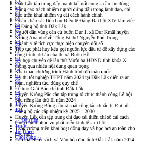
82
Đắk Lắk tập trung đẩy mạnh kết nối cung – cầu lao động
83
Nâng cao trách nhiệm người đứng đầu trong lãnh đạo, chỉ
84
đạo triển khai nhiệm vụ cải cách hành chính
85
Đoàn khảo sát Tiểu ban Điều lệ Đảng Đại hội XIV làm việc
86
tại Đảng bộ tỉnh Đắk Lắk
87
Người dân vùng căn cứ buôn Dur 1, xã Dur Kmăl huyện
88
Krông Ana nhớ về Tổng Bí thư Nguyễn Phú Trọng
89
Ngành y tế tích cực thực hiện chuyển đổi số
90
Tiếp tục phát huy kêu gọi nguồn lực đầu tư để xây dựng các
91
công trình, dự án của thị xã Buôn Hồ
92
Kỳ họp chuyên đề lần thứ Mười ba HĐND tỉnh khóa X
93
thông qua nhiều nội dung quan trọng
94
Khai mạc chương trình Hành trình đỏ toàn quốc
95
Kỳ thi tốt nghiệp THPT năm 2024 tại Đắk Lắk diễn ra an
96
toàn, nghiêm túc, đúng quy chế
97
Lễ trao Giải Báo chí tỉnh Đắk Lắk
98
Huyện Krông Pắc cần tập trung tổ chức thành công Lễ hội
99
Sầu riêng lần thứ II, năm 2024
100
Huyện Krông Bông cần rà soát công tác chuẩn bị Đại hội
101
Đảng bộ các cấp nhiệm kỳ 2025 – 2030
Huyện Lắk cần tập trung chỉ đạo cải thiện chỉ số cải cách
← Đầu tiên
hành chính phục vụ phát triển kinh tế - xã hội
Trước
Tăng cường triển khai hoạt động dạy và học bơi an toàn cho
Tiếp theo
học sinh
Cuối cùng →
Lan toả Ngày sách và Văn hóa đọc tỉnh Đắk Lắk năm 2024