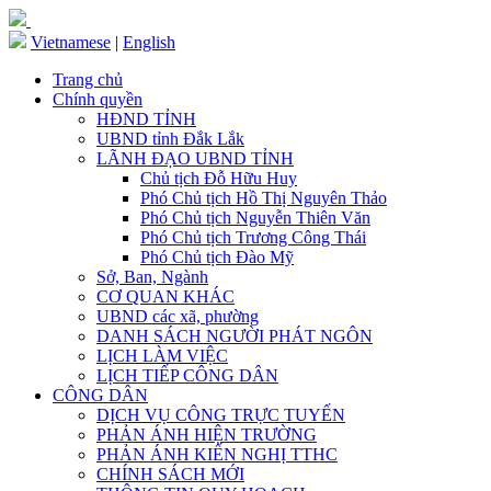
Vietnamese
|
English
Trang chủ
Chính quyền
HĐND TỈNH
UBND tỉnh Đắk Lắk
LÃNH ĐẠO UBND TỈNH
Chủ tịch Đỗ Hữu Huy
Phó Chủ tịch Hồ Thị Nguyên Thảo
Phó Chủ tịch Nguyễn Thiên Văn
Phó Chủ tịch Trương Công Thái
Phó Chủ tịch Đào Mỹ
Sở, Ban, Ngành
CƠ QUAN KHÁC
UBND các xã, phường
DANH SÁCH NGƯỜI PHÁT NGÔN
LỊCH LÀM VIỆC
LỊCH TIẾP CÔNG DÂN
CÔNG DÂN
DỊCH VỤ CÔNG TRỰC TUYẾN
PHẢN ÁNH HIỆN TRƯỜNG
PHẢN ÁNH KIẾN NGHỊ TTHC
CHÍNH SÁCH MỚI