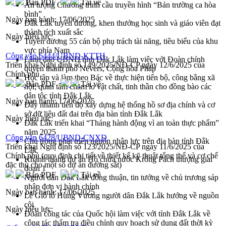
Bản PDF
Tải về
Ấn tượng Chương trình cầu truyền hình “Bản trường ca hòa
bình”
Ngày ban hành:
17/06/2025
Đắk Lắk tuyên dương, khen thưởng học sinh và giáo viên đạt
thành tích xuất sắc
Ngày hiệu lực:
Tuyên dương 55 cán bộ phụ trách tài năng, tiêu biểu của khu
vực phía Nam
Công văn 6444/UBND-KTTH
Lãnh đạo UBND tỉnh Đắk Lắk làm việc với Đoàn chính
Triển khai Nghị định số 149/2025/NĐ-CP ngày 12/6/2025 của
quyền thành phố Nevers, Cộng hòa Pháp
Chính phủ
Học tập và làm theo Bác về thực hiện tiến bộ, công bằng xã
Bản PDF
Tải về
hội; quan tâm chăm lo vật chất, tinh thần cho đồng bào các
dân tộc tỉnh Đắk Lắk
Ngày ban hành:
17/06/2025
Đẩy nhanh tiến độ xây dựng hệ thống hồ sơ địa chính và cơ
sở dữ liệu đất đai trên địa bàn tỉnh Đắk Lắk
Ngày hiệu lực:
Đắk Lắk triển khai “Tháng hành động vì an toàn thực phẩm”
năm 2025
Công văn 6428/UBND-CNXD
Chú trọng phát triển nguồn nhân lực trên địa bàn tỉnh Đắk
Triển khai Nghị định số 123/2025/NĐ-CP ngày 11/6/2025 của
Lắk
Chính phủ (quy định chi tiết về thiết kế kỹ thuật tổng thể và cơ chế
Khánh thành dự án Hồ chứa nước Krông Pách thượng giai
đặc thù cho một số dự án đường sắt)
đoạn 1
Bản PDF
Tải về
Người dân Đắk Lắk đồng thuận, tin tưởng về chủ trương sáp
nhập đơn vị hành chính
Ngày ban hành:
17/06/2025
Lễ Giỗ tổ Hùng Vương người dân Đắk Lắk hướng về nguồn
cội
Ngày hiệu lực:
Đoàn công tác của Quốc hội làm việc với tỉnh Đắk Lắk về
công tác thẩm tra điều chỉnh quy hoạch sử dụng đất thời kỳ