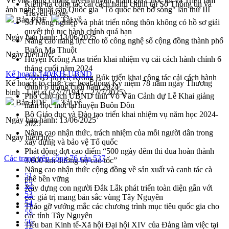
Về việc tăng cường tuyên truyền, tham gia Cuộc thi và Triển lãm
Kiểm tra công tác cải cách hành chính tại Sở Thông tin và
ảnh nghệ thuật cấp Quốc gia "Tổ quốc bên bờ sóng" lần thứ III
Truyền thông
Bản PDF
Tải về
Sở Nông nghiệp và phát triển nông thôn không có hồ sơ giải
quyết thủ tục hành chính quá hạn
Ngày ban hành:
13/06/2025
Nâng cao năng lực cho tổ công nghệ số cộng đồng thành phố
Buôn Ma Thuột
Ngày hiệu lực:
Huyện Krông Ana triển khai nhiệm vụ cải cách hành chính 6
tháng cuối năm 2024
Kế hoạch 140/KH-UBND
UBND huyện Krông Búk triển khai công tác cải cách hành
Kế hoạch tổ chức các hoạt động Kỷ niệm 78 năm ngày Thương
chính 6 tháng cuối năm 2024
binh - Liệt sĩ (27/7/1947 - 27/7/2025)
Phó Chủ tịch UBND tỉnh Võ Văn Cảnh dự Lễ Khai giảng
Bản PDF
Tải về
năm học mới tại huyện Buôn Đôn
Bộ Giáo dục và Đào tạo triển khai nhiệm vụ năm học 2024-
Ngày ban hành:
13/06/2025
2025
Nâng cao nhận thức, trách nhiệm của mỗi người dân trong
Ngày hiệu lực:
xây dựng và bảo vệ Tổ quốc
Phát động đợt cao điểm “500 ngày đêm thi đua hoàn thành
Các trang trên cổng 76 của 537
3.000 km đường bộ cao tốc”
Nâng cao nhận thức cộng đồng về sản xuất và canh tác cà
51
phê bền vững
52
Xây dựng con người Đắk Lắk phát triển toàn diện gắn với
53
các giá trị mang bản sắc vùng Tây Nguyên
54
Tháo gỡ vướng mắc các chương trình mục tiêu quốc gia cho
55
các tỉnh Tây Nguyên
56
Tiểu ban Kinh tế-Xã hội Đại hội XIV của Đảng làm việc tại