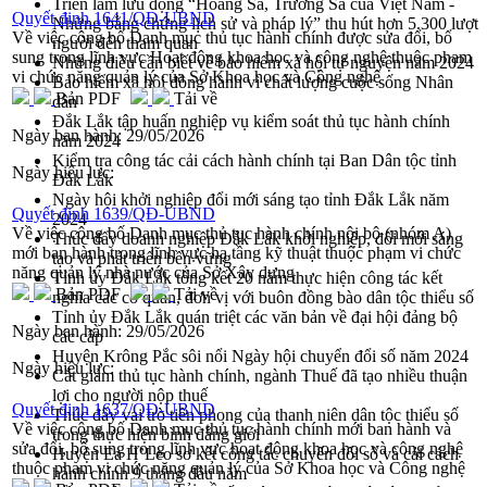
Triển lãm lưu động “Hoàng Sa, Trường Sa của Việt Nam -
Quyết định 1641/QĐ-UBND
Những bằng chứng lịch sử và pháp lý” thu hút hơn 5.300 lượt
Về việc công bố Danh mục thủ tục hành chính được sửa đổi, bổ
người đến tham quan
sung trong lĩnh vực Hoạt động khoa học và công nghệ thuộc phạm
Những điều cần biết về bảo hiểm xã hội tự nguyện năm 2024
vi chức năng quản lý của Sở Khoa học và Công nghệ
Bảo hiểm xã hội đồng hành vì chất lượng cuộc sống Nhân
Bản PDF
Tải về
dân
Đắk Lắk tập huấn nghiệp vụ kiểm soát thủ tục hành chính
Ngày ban hành:
29/05/2026
năm 2024
Kiểm tra công tác cải cách hành chính tại Ban Dân tộc tỉnh
Ngày hiệu lực:
Đắk Lắk
Ngày hội khởi nghiệp đổi mới sáng tạo tỉnh Đắk Lắk năm
Quyết định 1639/QĐ-UBND
2024
Về việc công bố Danh mục thủ tục hành chính nội bộ (nhóm A)
Thúc đẩy doanh nghiệp Đắk Lắk khởi nghiệp, đổi mới sáng
mới ban hành trong lĩnh vực hạ tầng kỹ thuật thuộc phạm vi chức
tạo và phát triển bền vững
năng quản lý nhà nước của Sở Xây dựng
Tỉnh ủy Đắk Lắk tổng kết 20 năm thực hiện công tác kết
Bản PDF
Tải về
nghĩa các cơ quan, đơn vị với buôn đồng bào dân tộc thiểu số
Tỉnh ủy Đắk Lắk quán triệt các văn bản về đại hội đảng bộ
Ngày ban hành:
29/05/2026
các cấp
Huyện Krông Pắc sôi nổi Ngày hội chuyển đổi số năm 2024
Ngày hiệu lực:
Cắt giảm thủ tục hành chính, ngành Thuế đã tạo nhiều thuận
lợi cho người nộp thuế
Quyết định 1637/QĐ-UBND
Thúc đẩy vai trò tiên phong của thanh niên dân tộc thiểu số
Về việc công bố Danh mục thủ tục hành chính mới ban hành và
trong thực hiện bình đẳng giới
sửa đổi, bổ sung trong lĩnh vực hoạt động khoa học và công nghệ
Huyện Ea H’Leo sơ kết công tác chuyển đổi số và cải cách
thuộc phạm vi chức năng quản lý của Sở Khoa học và Công nghệ
hành chính 9 tháng đầu năm