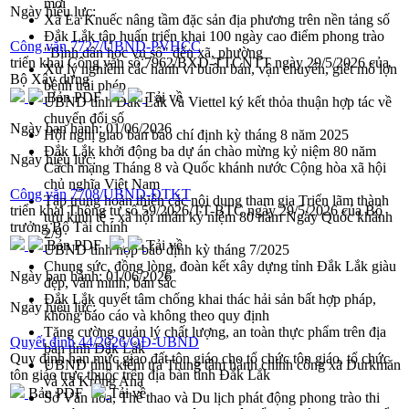
mới
Ngày hiệu lực:
Xã Ea Knuếc nâng tầm đặc sản địa phương trên nền tảng số
Đắk Lắk tập huấn triển khai 100 ngày cao điểm phong trào
Công văn 7727/UBND-PVHCC
"Bình dân học vụ số" đến xã, phường
triển khai Công văn số 7962/BXD-TTCNTT ngày 29/5/2026 của
Xử lý nghiêm các hành vi buôn bán, vận chuyển, giết mổ lợn
Bộ Xây dựng
bệnh trái phép
Bản PDF
Tải về
UBND tỉnh Đắk Lắk và Viettel ký kết thỏa thuận hợp tác về
chuyển đổi số
Ngày ban hành:
01/06/2026
Hội nghị giao ban báo chí định kỳ tháng 8 năm 2025
Đắk Lắk khởi động ba dự án chào mừng kỷ niệm 80 năm
Ngày hiệu lực:
Cách mạng Tháng 8 và Quốc khánh nước Cộng hòa xã hội
chủ nghĩa Việt Nam
Công văn 7708/UBND-ĐTKT
Tập trung hoàn thiện các nội dung tham gia Triển lãm thành
triển khai Thông tư số 59/2026/TT-BTC ngày 29/5/2026 của Bộ
tựu kinh tế - xã hội nhân kỷ niệm 80 năm Ngày Quốc khánh
trưởng Bộ Tài chính
2/9
Bản PDF
Tải về
UBND tỉnh họp báo định kỳ tháng 7/2025
Chung sức, đồng lòng, đoàn kết xây dựng tỉnh Đắk Lắk giàu
Ngày ban hành:
01/06/2026
đẹp, văn minh, bản sắc
Đắk Lắk quyết tâm chống khai thác hải sản bất hợp pháp,
Ngày hiệu lực:
không báo cáo và không theo quy định
Tăng cường quản lý chất lượng, an toàn thực phẩm trên địa
Quyết định 44/2026/QĐ-UBND
bàn tỉnh Đắk Lắk
Quy định hạn mức giao đất tôn giáo cho tổ chức tôn giáo, tổ chức
UBND tỉnh kiểm tra Trung tâm hành chính công xã Durkmăn
tôn giáo trực thuộc trên địa bàn tỉnh Đắk Lắk
và xã Krông Ana
Bản PDF
Tải về
Sở Văn hóa, Thể thao và Du lịch phát động phong trào thi