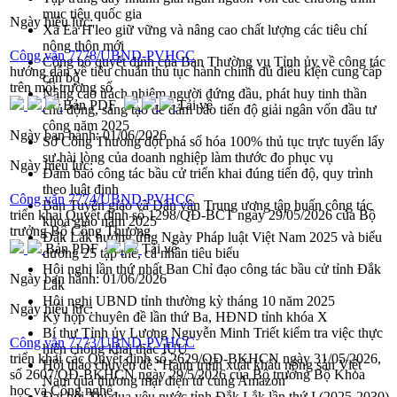
mục tiêu quốc gia
Ngày hiệu lực:
Xã Ea H'leo giữ vững và nâng cao chất lượng các tiêu chí
nông thôn mới
Công văn 7778/UBND-PVHCC
Công bố quyết định của Ban Thường vụ Tỉnh ủy về công tác
hướng dẫn về tiêu chuẩn thủ tục hành chính đủ điều kiện cung cấp
cán bộ
trên môi trường số
Nâng cao trách nhiệm người đứng đầu, phát huy tinh thần
Bản PDF
Tải về
chủ động, sáng tạo để đảm bảo tiến độ giải ngân vốn đầu tư
công năm 2025
Ngày ban hành:
01/06/2026
Sở Công Thương đột phá số hóa 100% thủ tục trực tuyến lấy
sự hài lòng của doanh nghiệp làm thước đo phục vụ
Ngày hiệu lực:
Đảm bảo công tác bầu cử triển khai đúng tiến độ, quy trình
theo luật định
Công văn 7774/UBND-PVHCC
Ban Tuyên giáo và Dân vận Trung ương tập huấn công tác
triển khai Quyết định số 1298/QĐ-BCT ngày 29/05/2026 của Bộ
khoa giáo năm 2025
trưởng Bộ Công Thương
Đắk Lắk hưởng ứng Ngày Pháp luật Việt Nam 2025 và biểu
Bản PDF
Tải về
dương 25 tập thể, cá nhân tiêu biểu
Hội nghị lần thứ nhất Ban Chỉ đạo công tác bầu cử tỉnh Đắk
Ngày ban hành:
01/06/2026
Lắk
Hội nghị UBND tỉnh thường kỳ tháng 10 năm 2025
Ngày hiệu lực:
Kỳ họp chuyên đề lần thứ Ba, HĐND tỉnh khóa X
Bí thư Tỉnh ủy Lương Nguyễn Minh Triết kiểm tra việc thực
Công văn 7773/UBND-PVHCC
hiện chống khai thác IUU
triển khai các Quyết định số 2629/QĐ-BKHCN ngày 31/05/2026,
Hội thảo chuyên đề “Hành trình xuất khẩu nông sản Việt
số 2607/QĐ-BKHCN ngày 29/5/2026 của Bộ trưởng Bộ Khoa
Nam qua thương mại điện tử cùng Amazon”
học và Công nghệ
Đại hội Thi đua yêu nước tỉnh Đắk Lắk lần thứ I (2025-2030)