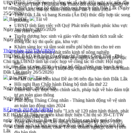
UBND tỉnh tại cuộc họp về công tác tổ chức Hội nghị xúc tiến đầu
Chi cục Thuế TP. Buôn Ma Thuột đối thoại doanh nghiệp về
tư năm 2026 và công bố điều chỉnh quy hoạch tỉnh Đắk Lắk (Ngày
chính sách, thủ tục hành chính thuế lần 1 năm 2024
25/5/2026)
Tỉnh Đắk Lắk và bang Kerala (Ấn Độ) thúc đẩy hợp tác song
Bản PDF
Tải về
phương
UBND tỉnh làm việc với Quỹ Phát triển Hạnh phúc khu vực
Ngày ban hành:
28/05/2026
của Hàn Quốc
Tuyên dương học sinh và giáo viên đạt thành tích xuất sắc
Ngày hiệu lực:
trong các kỳ thi quốc gia, khu vực
Khám sàng lọc và tầm soát miễn phí bệnh tim cho trẻ em
Thông báo 222/TB-UBND
Bước tiến mới trong phát triển kinh tế nông nghiệp
THÔNG BÁO Kết luận của đồng chí Trương Công Thái - Phó
Đồng bào Công giáo đổi mới nếp nghĩ, cách làm cà phê đặc
Chủ tịch UBND tỉnh tại cuộc họp về công tác tổ chức Hội nghị
sản
xúc tiến đầu tư năm 2026 và công bố điều chỉnh quy hoạch tỉnh
Thành phố Buôn Ma Thuột đẩy mạnh công tác cải cách hành
Đắk Lắk (ngày 26/5/2026)
chính
Bản PDF
Tải về
Sơ kết 02 năm triển khai Đề án 06 trên địa bàn tỉnh Đắk Lắk
Hội nghị Ban Chấp hành Đảng bộ tỉnh lần thứ 22
Ngày ban hành:
28/05/2026
Giám sát việc thực hiện chính sách, pháp luật về bảo đảm trật
tự an toàn giao thông
Ngày hiệu lực:
Phát động Tháng Công nhân - Tháng hành động về vệ sinh
an toàn lao động năm 2024
Kế hoạch 211/KH-UBND
Lan tỏa Cuộc thi tìm hiểu "Lịch sử 120 năm hình thành, phát
KẾ HOẠCH Tiếp tục triển khai thực hiện Chỉ thị số 39-CT/TW
triển tỉnh Đắk Lắk"
ngày 30/10/2024 của Ban Bí thư về Nâng cao hiệu quả của tín
Tổng kết công tác Xây dựng Đảng nhiệm kỳ 2020 - 2025
dụng chính sách xã hội trong giai đoạn mới trên địa bàn tỉnh Đắk
Lãnh đạo tỉnh thăm, chúc Tết các doanh nghiệp, đơn vị trên
Lắk
địa bàn tỉnh