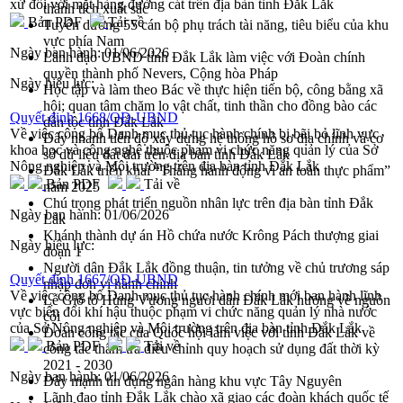
xứ đối với mặt hàng đường cát trên địa bàn tỉnh Đắk Lắk
thành tích xuất sắc
Bản PDF
Tải về
Tuyên dương 55 cán bộ phụ trách tài năng, tiêu biểu của khu
vực phía Nam
Ngày ban hành:
01/06/2026
Lãnh đạo UBND tỉnh Đắk Lắk làm việc với Đoàn chính
quyền thành phố Nevers, Cộng hòa Pháp
Ngày hiệu lực:
Học tập và làm theo Bác về thực hiện tiến bộ, công bằng xã
hội; quan tâm chăm lo vật chất, tinh thần cho đồng bào các
Quyết định 1668/QĐ-UBND
dân tộc tỉnh Đắk Lắk
Về việc công bố Danh mục thủ tục hành chính bị bãi bỏ lĩnh vực
Đẩy nhanh tiến độ xây dựng hệ thống hồ sơ địa chính và cơ
khoa học và công nghệ thuộc phạm vi chức năng quản lý của Sở
sở dữ liệu đất đai trên địa bàn tỉnh Đắk Lắk
Nông nghiệp và Môi trường trên địa bàn tỉnh Đắk Lắk
Đắk Lắk triển khai “Tháng hành động vì an toàn thực phẩm”
Bản PDF
Tải về
năm 2025
Chú trọng phát triển nguồn nhân lực trên địa bàn tỉnh Đắk
Ngày ban hành:
01/06/2026
Lắk
Khánh thành dự án Hồ chứa nước Krông Pách thượng giai
Ngày hiệu lực:
đoạn 1
Người dân Đắk Lắk đồng thuận, tin tưởng về chủ trương sáp
Quyết định 1667/QĐ-UBND
nhập đơn vị hành chính
Về việc công bố Danh mục thủ tục hành chính mới ban hành lĩnh
Lễ Giỗ tổ Hùng Vương người dân Đắk Lắk hướng về nguồn
vực biến đổi khí hậu thuộc phạm vi chức năng quản lý nhà nước
cội
của Sở Nông nghiệp và Môi trường trên địa bàn tỉnh Đắk Lắk
Đoàn công tác của Quốc hội làm việc với tỉnh Đắk Lắk về
Bản PDF
Tải về
công tác thẩm tra điều chỉnh quy hoạch sử dụng đất thời kỳ
2021 - 2030
Ngày ban hành:
01/06/2026
Đẩy mạnh tín dụng ngân hàng khu vực Tây Nguyên
Lãnh đạo tỉnh Đắk Lắk chào xã giao các đoàn khách quốc tế