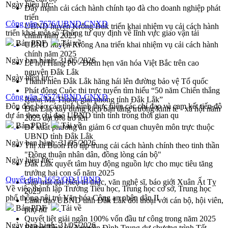
Ngày hiệu lực:
Đẩy mạnh cải cách hành chính tạo đà cho doanh nghiệp phát
triển
Công văn 7676/UBND-CNXD
UBND huyện Krông Búk triển khai nhiệm vụ cải cách hành
triển khai một số Thông tư quy định về lĩnh vực giao vận tải
chính năm 2025
Bản PDF
Tải về
UBND huyện Krông Ana triển khai nhiệm vụ cải cách hành
chính năm 2025
Ngày ban hành:
31/05/2026
Lễ hội Hảng Pồ - Điểm hẹn văn hóa Việt Bắc trên cao
nguyên Đắk Lắk
Ngày hiệu lực:
Thanh niên Đắk Lắk hăng hái lên đường bảo vệ Tổ quốc
Phát động Cuộc thi trực tuyến tìm hiểu “50 năm Chiến thắng
Công văn 7657/UBND-CNXD
Buôn Ma Thuột, giải phóng tỉnh Đắk Lắk”
Đôn đốc báo cáo tình hình thực hiện các chỉ đạo và cam kết tiến độ
Đắk Lắk xây dựng kịch bản tăng trưởng kinh tế - xã hội năm
dự án theo chỉ đạo UBND tỉnh tỉnh trong thời gian qu
2025 đạt 8% trở lên
Bản PDF
Tải về
Đề xuất phương án giảm 6 cơ quan chuyên môn trực thuộc
UBND tỉnh Đắk Lắk
Ngày ban hành:
31/05/2026
Thị xã Buôn Hồ tập trung cải cách hành chính theo tinh thần
"Đồng thuận nhân dân, đồng lòng cán bộ"
Ngày hiệu lực:
Đắk Lắk quyết tâm huy động nguồn lực cho mục tiêu tăng
trưởng hai con số năm 2025
Quyết định 1653/QĐ-UBND
Gặp mặt đại biểu trí thức, văn nghệ sĩ, báo giới Xuân Ất Tỵ
Về việc thành lập Trường Tiểu học, Trung học cơ sở, Trung học
2025
phổ thông nội trú Văn hóa Công an nhân dân II
Lãnh đạo UBND tỉnh Đắk Lắk đối thoại với cán bộ, hội viên,
Bản PDF
Tải về
phụ nữ
Quyết liệt giải ngân 100% vốn đầu tư công trong năm 2025
Ngày ban hành:
31/05/2026
Bí thư Tỉnh ủy Nguyễn Đình Trung dự chương trình Tết