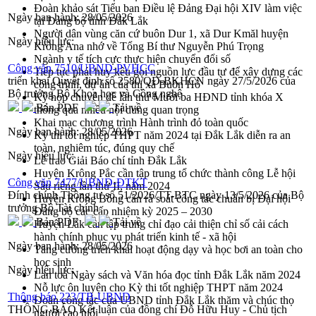
Đoàn khảo sát Tiểu ban Điều lệ Đảng Đại hội XIV làm việc
Ngày ban hành:
28/05/2026
tại Đảng bộ tỉnh Đắk Lắk
Người dân vùng căn cứ buôn Dur 1, xã Dur Kmăl huyện
Ngày hiệu lực:
Krông Ana nhớ về Tổng Bí thư Nguyễn Phú Trọng
Ngành y tế tích cực thực hiện chuyển đổi số
Công văn 7510/UBND-PVHCC
Tiếp tục phát huy kêu gọi nguồn lực đầu tư để xây dựng các
triển khai Quyết định số 2580/QĐ-BKHCN ngày 27/5/2026 của
công trình, dự án của thị xã Buôn Hồ
Bộ trưởng Bộ Khoa học và Công nghệ
Kỳ họp chuyên đề lần thứ Mười ba HĐND tỉnh khóa X
Bản PDF
Tải về
thông qua nhiều nội dung quan trọng
Khai mạc chương trình Hành trình đỏ toàn quốc
Ngày ban hành:
28/05/2026
Kỳ thi tốt nghiệp THPT năm 2024 tại Đắk Lắk diễn ra an
toàn, nghiêm túc, đúng quy chế
Ngày hiệu lực:
Lễ trao Giải Báo chí tỉnh Đắk Lắk
Huyện Krông Pắc cần tập trung tổ chức thành công Lễ hội
Công văn 7477/UBND-ĐTKT
Sầu riêng lần thứ II, năm 2024
Đính chính Thông tư số 51/2026/TT-BTC ngày 13/5/2026 của Bộ
Huyện Krông Bông cần rà soát công tác chuẩn bị Đại hội
trưởng Bộ Tài chính
Đảng bộ các cấp nhiệm kỳ 2025 – 2030
Bản PDF
Tải về
Huyện Lắk cần tập trung chỉ đạo cải thiện chỉ số cải cách
hành chính phục vụ phát triển kinh tế - xã hội
Ngày ban hành:
28/05/2026
Tăng cường triển khai hoạt động dạy và học bơi an toàn cho
học sinh
Ngày hiệu lực:
Lan toả Ngày sách và Văn hóa đọc tỉnh Đắk Lắk năm 2024
Nỗ lực ôn luyện cho Kỳ thi tốt nghiệp THPT năm 2024
Thông báo 223/TB-UBND
Đoàn công tác của UBND tỉnh Đắk Lắk thăm và chúc thọ
THÔNG BÁO Kết luận của đồng chí Đỗ Hữu Huy - Chủ tịch
người cao tuổi