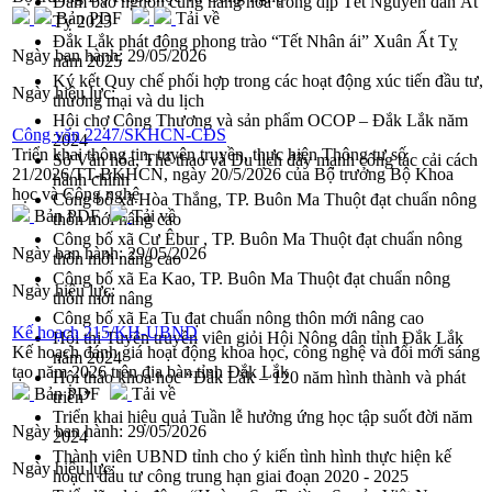
Đảm bảo nguồn cung hàng hóa trong dịp Tết Nguyên đán Ất
Bản PDF
Tải về
Tỵ 2025
Đắk Lắk phát động phong trào “Tết Nhân ái” Xuân Ất Tỵ
Ngày ban hành:
29/05/2026
năm 2025
Ký kết Quy chế phối hợp trong các hoạt động xúc tiến đầu tư,
Ngày hiệu lực:
thương mại và du lịch
Hội chợ Công Thương và sản phẩm OCOP – Đắk Lắk năm
Công văn 2247/SKHCN-CĐS
2024
Triển khai thông tin, tuyên truyền, thực hiện Thông tư số
Sở Văn hóa, Thể thao và Du lịch đẩy mạnh công tác cải cách
21/2026/TT-BKHCN, ngày 20/5/2026 của Bộ trưởng Bộ Khoa
hành chính
học và Công nghệ
Công bố xã Hòa Thắng, TP. Buôn Ma Thuột đạt chuẩn nông
Bản PDF
Tải về
thôn mới nâng cao
Công bố xã Cư Êbur , TP. Buôn Ma Thuột đạt chuẩn nông
Ngày ban hành:
29/05/2026
thôn mới nâng cao
Công bố xã Ea Kao, TP. Buôn Ma Thuột đạt chuẩn nông
Ngày hiệu lực:
thôn mới nâng
Công bố xã Ea Tu đạt chuẩn nông thôn mới nâng cao
Kế hoạch 215/KH-UBND
Hội thi Tuyên truyền viên giỏi Hội Nông dân tỉnh Đắk Lắk
Kế hoạch đánh giá hoạt động khoa học, công nghệ và đổi mới sáng
năm 2024
tạo năm 2026 trên địa bàn tỉnh Đắk Lắk
Hội thảo khoa học “Đắk Lắk – 120 năm hình thành và phát
Bản PDF
Tải về
triển”
Triển khai hiệu quả Tuần lễ hưởng ứng học tập suốt đời năm
Ngày ban hành:
29/05/2026
2024
Thành viên UBND tỉnh cho ý kiến tình hình thực hiện kế
Ngày hiệu lực:
hoạch đầu tư công trung hạn giai đoạn 2020 - 2025