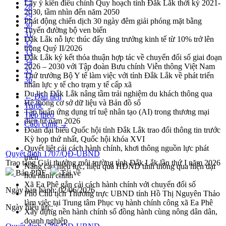
Lấy ý kiến điều chỉnh Quy hoạch tỉnh Đắk Lắk thời kỳ 2021-
28
2030, tầm nhìn đến năm 2050
29
Phát động chiến dịch 30 ngày đêm giải phóng mặt bằng
30
Tuyến đường bộ ven biển
31
Đắk Lắk nỗ lực thúc đẩy tăng trưởng kinh tế từ 10% trở lên
32
trong Quý II/2026
33
Đắk Lắk ký kết thỏa thuận hợp tác về chuyển đổi số giai đoạn
34
2026 – 2030 với Tập đoàn Bưu chính Viễn thông Việt Nam
35
Thứ trưởng Bộ Y tế làm việc với tỉnh Đắk Lắk về phát triển
36
nhân lực y tế cho trạm y tế cấp xã
Du lịch Đắk Lắk nâng tầm trải nghiệm du khách thông qua
← Đầu tiên
Hệ thống cơ sở dữ liệu và Bản đồ số
Trước
Tập huấn ứng dụng trí tuệ nhân tạo (AI) trong thương mại
Tiếp theo
điện tử năm 2026
Cuối cùng →
Đoàn đại biểu Quốc hội tỉnh Đắk Lắk trao đổi thông tin trước
Kỳ họp thứ nhất, Quốc hội khóa XVI
Quyết liệt cải cách hành chính, khơi thông nguồn lực phát
Quyết định 1707/QĐ-UBND
triển
Trao tặng Giải thưởng môi trường tỉnh Đắk Lắk lần thứ I năm 2026
Nâng cao hiệu lực, hiệu quả HĐND tỉnh thông qua hiện đại
Bản PDF
Tải về
hóa hành chính
Xã Ea Phê gắn cải cách hành chính với chuyển đổi số
Ngày ban hành:
02/06/2026
Phó Chủ tịch Thường trực UBND tỉnh Hồ Thị Nguyên Thảo
làm việc tại Trung tâm Phục vụ hành chính công xã Ea Phê
Ngày hiệu lực:
Xây dựng nền hành chính số đồng hành cùng nông dân dân,
doanh nghiệp