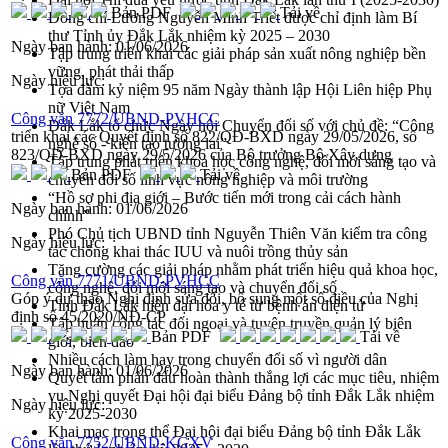
Bản PDF
Tải về
Đồng chí Lương Nguyễn Minh Triết được chỉ định làm Bí
thư Tỉnh ủy Đắk Lắk nhiệm kỳ 2025 – 2030
Ngày ban hành:
01/06/2026
Tập trung triển khai các giải pháp sản xuất nông nghiệp bền
vững, phát thải thấp
Ngày hiệu lực:
Tọa đàm kỷ niệm 95 năm Ngày thành lập Hội Liên hiệp Phụ
nữ Việt Nam
Công văn 7772/UBND-PVHCC
Đắk Lắk tổ chức Ngày hội Chuyển đổi số với chủ đề: “Công
triển khai các Quyết định số 822/QĐ-BXD ngày 29/05/2026, số
nghệ số - kiến tạo tương lai”
823/QĐ-BXD ngày 29/5/2026 của Bộ trưởng Bộ Xây dựng
Tập trung phát triển khoa học công nghệ, đổi mới sáng tạo và
Bản PDF
Tải về
chuyển đổi số lĩnh vực nông nghiệp và môi trường
“Hồ sơ phi địa giới – Bước tiến mới trong cải cách hành
Ngày ban hành:
01/06/2026
chính”
Phó Chủ tịch UBND tỉnh Nguyễn Thiên Văn kiểm tra công
Ngày hiệu lực:
tác chống khai thác IUU và nuôi trồng thủy sản
Tăng cường các giải pháp nhằm phát triển hiệu quả khoa học,
Công văn 7771/UBND-PVHCC
công nghệ, đổi mới sáng tạo và chuyển đổi số
Góp ý dự thảo Nghị định sửa đổi, bổ sung một số điều của Nghị
Tỉnh Đắk Lắk hiện đại hóa y tế từ bệnh án điện tử
định số 45/2020/NĐ-CP
Tập huấn công tác đối ngoại và tuyên truyền quản lý biên
Bản PDF
Tải về
giới, biển đảo
Nhiều cách làm hay trong chuyển đổi số vì người dân
Ngày ban hành:
01/06/2026
Quyết tâm phấn đấu hoàn thành thắng lợi các mục tiêu, nhiệm
vụ Nghị quyết Đại hội đại biểu Đảng bộ tỉnh Đắk Lắk nhiệm
Ngày hiệu lực:
kỳ 2025-2030
Khai mạc trọng thể Đại hội đại biểu Đảng bộ tỉnh Đắk Lắk
Công văn 7752/UBND-KGXV