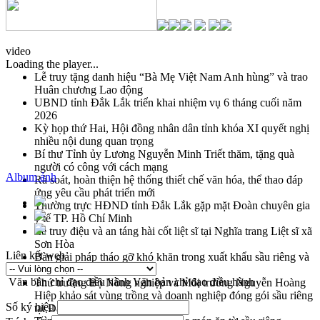
video
Loading the player...
Lễ truy tặng danh hiệu “Bà Mẹ Việt Nam Anh hùng” và trao
Huân chương Lao động
UBND tỉnh Đắk Lắk triển khai nhiệm vụ 6 tháng cuối năm
2026
Kỳ họp thứ Hai, Hội đồng nhân dân tỉnh khóa XI quyết nghị
nhiều nội dung quan trọng
Bí thư Tỉnh ủy Lương Nguyễn Minh Triết thăm, tặng quà
người có công với cách mạng
Album ảnh
Rà soát, hoàn thiện hệ thống thiết chế văn hóa, thể thao đáp
ứng yêu cầu phát triển mới
Thường trực HĐND tỉnh Đắk Lắk gặp mặt Đoàn chuyên gia
y tế TP. Hồ Chí Minh
Lễ truy điệu và an táng hài cốt liệt sĩ tại Nghĩa trang Liệt sĩ xã
Sơn Hòa
Liên kết web
Bàn giải pháp tháo gỡ khó khăn trong xuất khẩu sầu riêng và
triển khai quy định EUDR
Văn bản chỉ đạo điều hành
Văn bản chỉ đạo điều hành
Thứ trưởng Bộ Nông nghiệp và Môi trường Nguyễn Hoàng
Hiệp khảo sát vùng trồng và doanh nghiệp đóng gói sầu riêng
Số ký hiệu
tại Đắk Lắk