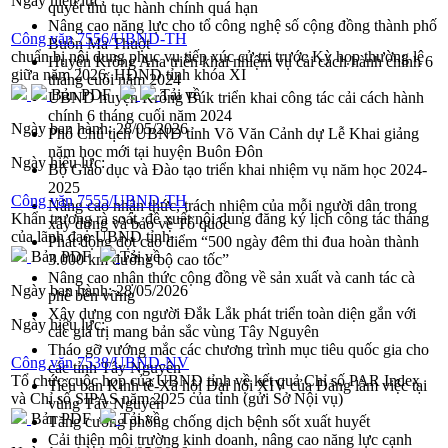
Ngày hiệu lực:
quyết thủ tục hành chính quá hạn
Nâng cao năng lực cho tổ công nghệ số cộng đồng thành phố
Công văn 7556/UBND-TH
Buôn Ma Thuột
chuẩn bị nội dung phục vụ tiếp xúc cử tri trước Kỳ họp thường lệ
Huyện Krông Ana triển khai nhiệm vụ cải cách hành chính 6
giữa năm 2026, HĐND tỉnh khóa XI
tháng cuối năm 2024
Bản PDF
Tải về
UBND huyện Krông Búk triển khai công tác cải cách hành
chính 6 tháng cuối năm 2024
Ngày ban hành:
28/05/2026
Phó Chủ tịch UBND tỉnh Võ Văn Cảnh dự Lễ Khai giảng
năm học mới tại huyện Buôn Đôn
Ngày hiệu lực:
Bộ Giáo dục và Đào tạo triển khai nhiệm vụ năm học 2024-
2025
Công văn 7555/UBND-TH
Nâng cao nhận thức, trách nhiệm của mỗi người dân trong
Khẩn trương rà soát, đề xuất nội dung đăng ký lịch công tác tháng
xây dựng và bảo vệ Tổ quốc
của lãnh đạo UBND tỉnh
Phát động đợt cao điểm “500 ngày đêm thi đua hoàn thành
Bản PDF
Tải về
3.000 km đường bộ cao tốc”
Nâng cao nhận thức cộng đồng về sản xuất và canh tác cà
Ngày ban hành:
28/05/2026
phê bền vững
Xây dựng con người Đắk Lắk phát triển toàn diện gắn với
Ngày hiệu lực:
các giá trị mang bản sắc vùng Tây Nguyên
Tháo gỡ vướng mắc các chương trình mục tiêu quốc gia cho
Công văn 7538/UBND-NV
các tỉnh Tây Nguyên
Tổ chức cuộc họp của UBND tỉnh về kết quả Chỉ số PAR Index
Tiểu ban Kinh tế-Xã hội Đại hội XIV của Đảng làm việc tại
và Chỉ số SIPAS năm 2025 của tỉnh (gửi Sở Nội vụ)
vùng Tây Nguyên
Bản PDF
Tải về
Tăng cường phòng chống dịch bệnh sốt xuất huyết
Cải thiện môi trường kinh doanh, nâng cao năng lực cạnh