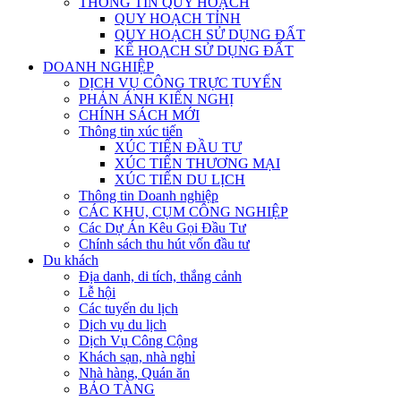
THÔNG TIN QUY HOẠCH
QUY HOẠCH TỈNH
QUY HOẠCH SỬ DỤNG ĐẤT
KẾ HOẠCH SỬ DỤNG ĐẤT
DOANH NGHIỆP
DỊCH VỤ CÔNG TRỰC TUYẾN
PHẢN ÁNH KIẾN NGHỊ
CHÍNH SÁCH MỚI
Thông tin xúc tiến
XÚC TIẾN ĐẦU TƯ
XÚC TIẾN THƯƠNG MẠI
XÚC TIẾN DU LỊCH
Thông tin Doanh nghiệp
CÁC KHU, CỤM CÔNG NGHIỆP
Các Dự Án Kêu Gọi Đầu Tư
Chính sách thu hút vốn đầu tư
Du khách
Địa danh, di tích, thắng cảnh
Lễ hội
Các tuyến du lịch
Dịch vụ du lịch
Dịch Vụ Công Cộng
Khách sạn, nhà nghỉ
Nhà hàng, Quán ăn
BẢO TÀNG