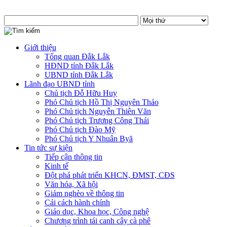
Giới thiệu
Tổng quan Đắk Lắk
HĐND tỉnh Đắk Lắk
UBND tỉnh Đắk Lắk
Lãnh đạo UBND tỉnh
Chủ tịch Đỗ Hữu Huy
Phó Chủ tịch Hồ Thị Nguyên Thảo
Phó Chủ tịch Nguyễn Thiên Văn
Phó Chủ tịch Trương Công Thái
Phó Chủ tịch Đào Mỹ
Phó Chủ tịch Y Nhuân Byă
Tin tức sự kiện
Tiếp cận thông tin
Kinh tế
Đột phá phát triển KHCN, ĐMST, CĐS
Văn hóa, Xã hội
Giảm nghèo về thông tin
Cải cách hành chính
Giáo dục, Khoa học, Công nghệ
Chương trình tái canh cây cà phê