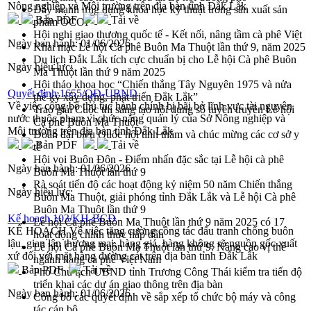
Nông nghiệp và Môi trường trên địa bàn tỉnh Đắk Lắk
Đẩy mạnh ứng dụng khoa học kỹ thuật trong sản xuất sản
Bản PDF
Tải về
phẩm OCOP
Hội nghị giao thương quốc tế - Kết nối, nâng tầm cà phê Việt
Ngày ban hành:
01/06/2026
Khai mạc Lễ hội Cà phê Buôn Ma Thuột lần thứ 9, năm 2025
Du lịch Đắk Lắk tích cực chuẩn bị cho Lễ hội Cà phê Buôn
Ngày hiệu lực:
Ma Thuột lần thứ 9 năm 2025
Hội thảo khoa học “Chiến thắng Tây Nguyên 1975 và nửa
Quyết định 1655/QĐ-UBND
thế kỷ xây dựng, phát triển Đắk Lắk”
Về việc công bố thủ tục hành chính bị bãi bỏ lĩnh vực tài nguyên
Trao giải Cuộc thi sáng tạo nội dung số tuyên truyền Lễ hội
nước thuộc phạm vi chức năng quản lý của Sở Nông nghiệp và
Cà phê Buôn Ma Thuột
Môi trường trên địa bàn tỉnh Đắk Lắk
Đoàn đại biểu Quốc hội tỉnh thăm và chúc mừng các cơ sở y
Bản PDF
Tải về
tế
Hội voi Buôn Đôn - Điểm nhấn đặc sắc tại Lễ hội cà phê
Ngày ban hành:
01/06/2026
Buôn Ma Thuột lần thứ 9
Rà soát tiến độ các hoạt động kỷ niệm 50 năm Chiến thắng
Ngày hiệu lực:
Buôn Ma Thuột, giải phóng tỉnh Đắk Lắk và Lễ hội Cà phê
Buôn Ma Thuột lần thứ 9
Kế hoạch 103/KH-BCĐ
Lễ hội Cà phê Buôn Ma Thuột lần thứ 9 năm 2025 có 17
KẾ HOẠCH Về việc tăng cường công tác đấu tranh chống buôn
hoạt động chính thức hấp dẫn
lậu, gian lận thương mại, hàng giả, hàng không rõ nguồn gốc xuất
Lễ hội Cà phê Buôn Ma Thuột lần thứ 9: Nâng cao vị thế
xứ đối với mặt hàng đường cát trên địa bàn tỉnh Đắk Lắk
ngành hàng cà phê Việt Nam
Bản PDF
Tải về
Phó Chủ tịch UBND tỉnh Trương Công Thái kiểm tra tiến độ
triển khai các dự án giao thông trên địa bàn
Ngày ban hành:
01/06/2026
Công bố các quyết định về sắp xếp tổ chức bộ máy và công
tác cán bộ