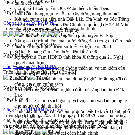
Ngày ban hành:
28/05/2026
tranh cấp tỉnh
Công bố 14 sản phẩm OCOP đạt tiêu chuẩn 4 sao
Ngày hiệu lực:
Đắk Lắk không ngừng nỗ lực xây dựng nông thôn mới
Kết nối cung cầu giữa tỉnh Đắk Lắk, Trà Vinh và Sóc Trăng
Công văn 7532/UBND-NC
Đoàn khảo sát của Học viện Chính trị quốc gia Hồ Chí Minh
Triển khai thực hiện các nghị định của Chính phủ
làm việc với Thường trực Tỉnh ủy
Bản PDF
Tải về
Thúc đẩy giao thương vùng biên giới huyện Ea Súp
Nâng cao trách nhiệm của người đứng đầu trong chỉ đạo hoàn
Ngày ban hành:
28/05/2026
thành kế hoạch phát triển kinh tế -xã hội năm 2024
Sơ kết 6 tháng đầu năm thực hiện Đề án 06
Ngày hiệu lực:
Kỳ họp thứ Tám HĐND tỉnh khóa X thông qua 21 Nghị
quyết quan trọng
Công văn 7527/UBND-NV
Triển khai công tác phòng chống thiên tai và tìm kiếm cứu
Triển khai hệ thống đánh giá theo KPI
nạn những tháng cuối năm 2024
Bản PDF
Tải về
Đắk Lắk triển khai nhiều hoạt động ý nghĩa tri ân người có
công, gia đình chính sách
Ngày ban hành:
28/05/2026
Ra mắt Trung tâm Khởi nghiệp đổi mới sáng tạo tỉnh Đắk
Lắk
Ngày hiệu lực:
Bàn cơ chế, chính sách giải quyết việc làm và đào tạo nghề
cho người có đất thu hồi
Công văn 7511/UBND-KGXV
Thúc đẩy thương mại và đầu tư giữa Đắk Lắk và Thành phố
Triển khai Chỉ thị số 20/CT-TTg ngày 18/5/2026 của Thủ tướng
Hồ Chí Minh
Chính phủ về việc tổ chức Kỳ thi tốt nghiệp trung học phổ thông
Đắk Lắk tập trung đẩy mạnh kết nối cung – cầu lao động
và tuyển sinh đại học, giáo dục nghề nghiệp năm 2026
Nâng cao trách nhiệm người đứng đầu trong lãnh đạo, chỉ
Bản PDF
Tải về
đạo triển khai nhiệm vụ cải cách hành chính