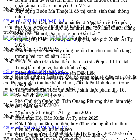
nhân ái năm 2025 tại huyện Cư M’Gar
Ngày hiệu lực:
Xây dựng Buôn Ma Thuột là đô thị xanh, sinh thái, thông
minh
Công văn 7618/UBND-ĐTKT
Thanh niên Đắk Lắk hăng hái lên đường bảo vệ Tổ quốc
triển khai Thông tư số 10/2026/TT-BNV ngày 28/5/2026 của Bộ
Phát động Cuộc thi trực tuyến tìm hiểu “50 năm Chiến thắng
trưởng Bộ Nội vụ
Buôn Ma Thuột, giải phóng tỉnh Đắk Lắk”
Bản PDF
Tải về
Gặp mặt đại biểu trí thức, văn nghệ sĩ, báo giới Xuân Ất Tỵ
2025
Ngày ban hành:
29/05/2026
Đắk Lắk quyết tâm huy động nguồn lực cho mục tiêu tăng
trưởng hai con số năm 2025
Ngày hiệu lực:
Sơ kết 5 năm triển khai tiếp nhận và trả kết quả TTHC tại
Trung tâm phục vụ hành chính công
Công văn 7603/UBND-PVHCC
Điểm sáng xuất khẩu nông sản Đắk Lắk
xin ý kiến về dự thảo Luật sửa đổi, bổ sung một số điều của 10 luật
Nhiều chuyển biến tích cực trong phát triển kinh tế - xã hội ở
có liên quan đến thủ tục hành chính, điều kiện kinh doanh trong
Đắk Lắk
lĩnh vực nông nghiệp và môi trường
Tăng cường đảm bảo an toàn vệ sinh thực phẩm dịp Tết
Bản PDF
Tải về
Nguyên đán Ất Tỵ 2025
Phó Chủ tịch Quốc hội Trần Quang Phương thăm, làm việc
Ngày ban hành:
29/05/2026
tại Đắk Lắk
"Xuân Quê hương" - Ất Tỵ năm 2025
Ngày hiệu lực:
Khai mạc Hội Báo Xuân Ất Tỵ năm 2025
Đắk Lắk quan tâm, ưu tiên, huy động các nguồn lực thực
Công văn 7594/UBND-PVHCC
hiện tốt công tác giảm nghèo
triển khai Thông tư số 21/2026/TT-BKHCN ngày 20/5/2026 của
UBND tỉnh Đắk Lắk tổ chức họp báo định kỳ
Bộ trưởng Bộ Khoa học và Công nghệ