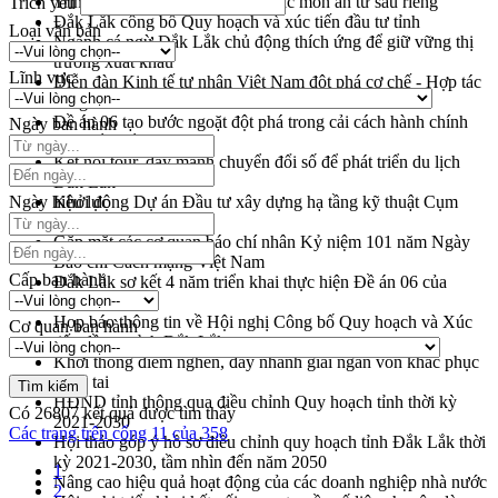
Trình diễn nghệ thuật chế biến các món ăn từ sầu riêng
Trích yếu
Đắk Lắk công bố Quy hoạch và xúc tiến đầu tư tỉnh
Loại văn bản
Ngành cá ngừ Đắk Lắk chủ động thích ứng để giữ vững thị
trường xuất khẩu
Lĩnh vực
Diễn đàn Kinh tế tư nhân Việt Nam đột phá cơ chế - Hợp tác
công tư
Đề án 06 tạo bước ngoặt đột phá trong cải cách hành chính
Ngày ban hành
tỉnh Đắk Lắk
Kết nối tour, đẩy mạnh chuyển đổi số để phát triển du lịch
Đắk Lắk
Ngày hiệu lực
Khởi động Dự án Đầu tư xây dựng hạ tầng kỹ thuật Cụm
công nghiệp Tân Tiến
Gặp mặt các cơ quan báo chí nhân Kỷ niệm 101 năm Ngày
Báo chí Cách mạng Việt Nam
Cấp ban hành
Đắk Lắk sơ kết 4 năm triển khai thực hiện Đề án 06 của
Chính phủ
Họp báo thông tin về Hội nghị Công bố Quy hoạch và Xúc
Cơ quan ban hành
tiến đầu tư tỉnh Đắk Lắk
Khơi thông điểm nghẽn, đẩy nhanh giải ngân vốn khắc phục
thiên tai
HĐND tỉnh thông qua điều chỉnh Quy hoạch tỉnh thời kỳ
Có
26807
kết quả được tìm thấy
2021-2030
Các trang trên cổng 11 của 358
Hội thảo góp ý hồ sơ điều chỉnh quy hoạch tỉnh Đắk Lắk thời
kỳ 2021-2030, tầm nhìn đến năm 2050
1
Nâng cao hiệu quả hoạt động của các doanh nghiệp nhà nước
2