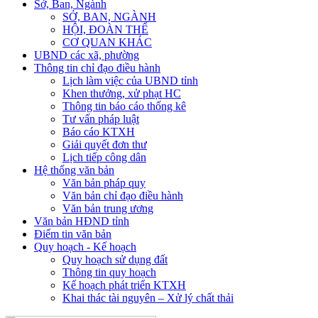
Sở, Ban, Ngành
SỞ, BAN, NGÀNH
HỘI, ĐOÀN THỂ
CƠ QUAN KHÁC
UBND các xã, phường
Thông tin chỉ đạo điều hành
Lịch làm việc của UBND tỉnh
Khen thưởng, xử phạt HC
Thông tin báo cáo thống kê
Tư vấn pháp luật
Báo cáo KTXH
Giải quyết đơn thư
Lịch tiếp công dân
Hệ thống văn bản
Văn bản pháp quy
Văn bản chỉ đạo điều hành
Văn bản trung ương
Văn bản HĐND tỉnh
Điểm tin văn bản
Quy hoạch - Kế hoạch
Quy hoạch sử dụng đất
Thông tin quy hoạch
Kế hoạch phát triển KTXH
Khai thác tài nguyên – Xử lý chất thải