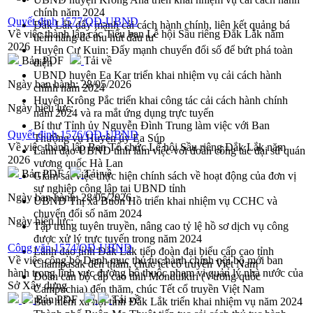
chính năm 2024
Quyết định 1577/QĐ-UBND
Đắk Lắk đẩy mạnh cải cách hành chính, liên kết quảng bá
Về việc thành lập các Tiểu ban Lễ hội Sầu riêng Đắk Lắk năm
tiềm năng để thu hút đầu tư
2026
Huyện Cư Kuin: Đẩy mạnh chuyển đổi số để bứt phá toàn
Bản PDF
Tải về
diện
UBND huyện Ea Kar triển khai nhiệm vụ cải cách hành
Ngày ban hành:
28/05/2026
chính năm 2024
Huyện Krông Pắc triển khai công tác cải cách hành chính
Ngày hiệu lực:
năm 2024 và ra mắt ứng dụng trực tuyến
Bí thư Tỉnh ủy Nguyễn Đình Trung làm việc với Ban
Quyết định 1576/QĐ-UBND
Thường vụ Huyện ủy Ea Súp
Về việc thành lập Ban Tổ chức Lễ hội Sầu riêng Đắk Lắk năm
Lãnh đạo UBND tỉnh làm việc với đoàn công tác đại sứ quán
2026
vương quốc Hà Lan
Bản PDF
Tải về
Giám sát việc thực hiện chính sách về hoạt động của đơn vị
sự nghiệp công lập tại UBND tỉnh
Ngày ban hành:
28/05/2026
UBND Thị xã Buôn Hồ triển khai nhiệm vụ CCHC và
chuyển đổi số năm 2024
Ngày hiệu lực:
Tập trung tuyên truyền, nâng cao tỷ lệ hồ sơ dịch vụ công
được xử lý trực tuyến trong năm 2024
Công văn 1574/QĐ-UBND
Lãnh đạo tỉnh Đắk Lắk tiếp đoàn đại biểu cấp cao tỉnh
Về việc công bố Danh mục thủ tục hành chính nội bộ mới ban
Champasak đến thăm, chúc tết cổ truyền Việt Nam
hành trong lĩnh vực đường bộ thuộc phạm vi quản lý nhà nước của
Đoàn cán bộ cấp cao tỉnh Mondulkiri (Vương quốc
Sở Xây dựng
Campuchia) đến thăm, chúc Tết cổ truyền Việt Nam
Bản PDF
Tải về
Bảo hiểm xã hội tỉnh Đắk Lắk triển khai nhiệm vụ năm 2024