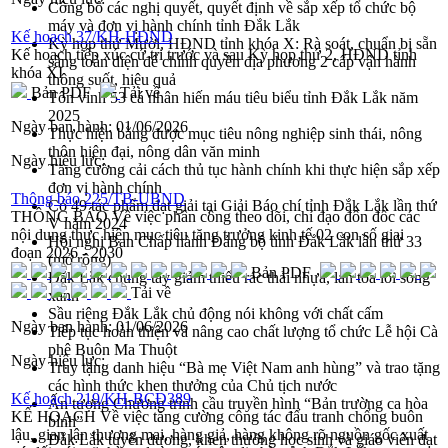
Công bố các nghị quyết, quyết định về sắp xếp tổ chức bộ
máy và đơn vị hành chính tỉnh Đắk Lắk
Kế hoạch 37/KH-HĐND
Kỳ họp thứ Mười, HĐND tỉnh khóa X: Rà soát, chuẩn bị sẵn
Kế hoạch tiếp xúc cử tri trước và sau Kỳ họp thứ 2, HĐND tỉnh
sàng toàn diện để chính quyền địa phương 2 cấp vận hành
khóa XI
thông suốt, hiệu quả
Bản PDF
Tải về
Tôn vinh 53 cá nhân hiến máu tiêu biểu tỉnh Đắk Lắk năm
2025
Ngày ban hành:
01/06/2026
Thực hiện bằng được mục tiêu nông nghiệp sinh thái, nông
thôn hiện đại, nông dân văn minh
Ngày hiệu lực:
Tăng cường cải cách thủ tục hành chính khi thực hiện sắp xếp
đơn vị hành chính
Thông báo 225/TB-UBND
Có 49 tác phẩm đạt giải tại Giải Báo chí tỉnh Đắk Lắk lần thứ
THÔNG BÁO Về việc phân công theo dõi, chỉ đạo đôn đốc các
V năm 2024
nội dung thực hiện mục tiêu tăng trưởng kinh tế 02 con số giai
Hội nghị Ban Chấp hành Đảng bộ tỉnh Đắk Lắk lần thứ 33
đoạn 2026 - 2030
(mở rộng)
Bản PDF
Đắk Lắk chung tay giảm thiểu rác thải nhựa, lan tỏa lối sống
Tải về
xanh
Sầu riêng Đắk Lắk chủ động nói không với chất cấm
Ngày ban hành:
01/06/2026
Tiếp tục hoàn thiện và nâng cao chất lượng tổ chức Lễ hội Cà
phê Buôn Ma Thuột
Ngày hiệu lực:
Truy tặng danh hiệu “Bà mẹ Việt Nam anh hùng” và trao tặng
các hình thức khen thưởng của Chủ tịch nước
Kế hoạch 219/KH-BCĐ389
Ấn tượng Chương trình cầu truyền hình “Bản trường ca hòa
KẾ HOẠCH Về việc tăng cường công tác đấu tranh chống buôn
bình”
lậu, gian lận thương mại, hàng giả, hàng không rõ nguồn gốc xuất
Đắk Lắk tuyên dương, khen thưởng học sinh và giáo viên đạt