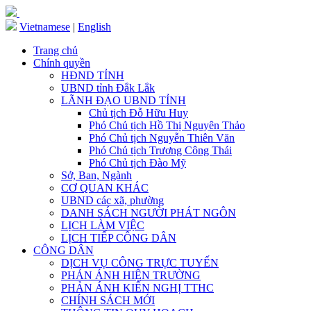
Vietnamese
|
English
Trang chủ
Chính quyền
HĐND TỈNH
UBND tỉnh Đắk Lắk
LÃNH ĐẠO UBND TỈNH
Chủ tịch Đỗ Hữu Huy
Phó Chủ tịch Hồ Thị Nguyên Thảo
Phó Chủ tịch Nguyễn Thiên Văn
Phó Chủ tịch Trương Công Thái
Phó Chủ tịch Đào Mỹ
Sở, Ban, Ngành
CƠ QUAN KHÁC
UBND các xã, phường
DANH SÁCH NGƯỜI PHÁT NGÔN
LỊCH LÀM VIỆC
LỊCH TIẾP CÔNG DÂN
CÔNG DÂN
DỊCH VỤ CÔNG TRỰC TUYẾN
PHẢN ÁNH HIỆN TRƯỜNG
PHẢN ÁNH KIẾN NGHỊ TTHC
CHÍNH SÁCH MỚI