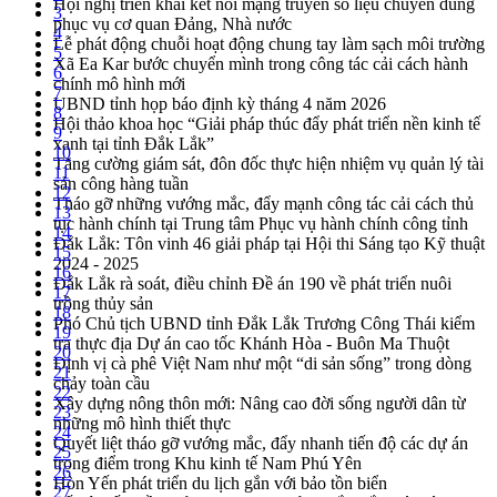
Hội nghị triển khai kết nối mạng truyền số liệu chuyên dùng
3
phục vụ cơ quan Đảng, Nhà nước
4
Lễ phát động chuỗi hoạt động chung tay làm sạch môi trường
5
Xã Ea Kar bước chuyển mình trong công tác cải cách hành
6
chính mô hình mới
7
UBND tỉnh họp báo định kỳ tháng 4 năm 2026
8
Hội thảo khoa học “Giải pháp thúc đẩy phát triển nền kinh tế
9
xanh tại tỉnh Đắk Lắk”
10
Tăng cường giám sát, đôn đốc thực hiện nhiệm vụ quản lý tài
11
sản công hàng tuần
12
Tháo gỡ những vướng mắc, đẩy mạnh công tác cải cách thủ
13
tục hành chính tại Trung tâm Phục vụ hành chính công tỉnh
14
Đắk Lắk: Tôn vinh 46 giải pháp tại Hội thi Sáng tạo Kỹ thuật
15
2024 - 2025
16
Đắk Lắk rà soát, điều chỉnh Đề án 190 về phát triển nuôi
17
trồng thủy sản
18
Phó Chủ tịch UBND tỉnh Đắk Lắk Trương Công Thái kiểm
19
tra thực địa Dự án cao tốc Khánh Hòa - Buôn Ma Thuột
20
Định vị cà phê Việt Nam như một “di sản sống” trong dòng
21
chảy toàn cầu
22
Xây dựng nông thôn mới: Nâng cao đời sống người dân từ
23
những mô hình thiết thực
24
Quyết liệt tháo gỡ vướng mắc, đẩy nhanh tiến độ các dự án
25
trọng điểm trong Khu kinh tế Nam Phú Yên
26
Hòn Yến phát triển du lịch gắn với bảo tồn biển
27