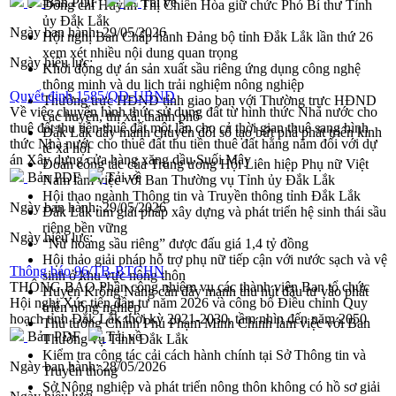
Bản PDF
Tải về
Đồng chí Huỳnh Thị Chiến Hòa giữ chức Phó Bí thư Tỉnh
ủy Đắk Lắk
Ngày ban hành:
29/05/2026
Hội nghị Ban Chấp hành Đảng bộ tỉnh Đắk Lắk lần thứ 26
xem xét nhiều nội dung quan trọng
Ngày hiệu lực:
Khởi động dự án sản xuất sầu riêng ứng dụng công nghệ
thông minh và du lịch trải nghiệm nông nghiệp
Quyết định 1585/QĐ-UBND
Thường trực HĐND tỉnh giao ban với Thường trực HĐND
Về việc chuyển hình thức sử dụng đất từ hình thức Nhà nước cho
các huyện, thị xã, thành phố
thuê đất thu tiền thuê đất một lần cho cả thời gian thuê sang hình
Đắk Lắk đẩy mạnh chuyển đổi số tạo bứt phá phát triển kinh
thức Nhà nước cho thuê đất thu tiền thuê đất hằng năm đối với dự
tế xã hội
án Xây dựng cửa hàng xăng dầu Suối Mây
Đoàn công tác của Trung ương Hội Liên hiệp Phụ nữ Việt
Bản PDF
Tải về
Nam làm việc với Ban Thường vụ Tỉnh ủy Đắk Lắk
Hội thao ngành Thông tin và Truyền thông tỉnh Đắk Lắk
Ngày ban hành:
29/05/2026
Đắk Lắk tìm giải pháp xây dựng và phát triển hệ sinh thái sầu
riêng bền vững
Ngày hiệu lực:
“Nữ hoàng sầu riêng” được đấu giá 1,4 tỷ đồng
Hội thảo giải pháp hỗ trợ phụ nữ tiếp cận với nước sạch và vệ
Thông báo 96/TB-BTCHN
sinh ở khu vực nông thôn
THÔNG BÁO Phân công nhiệm vụ các thành viên Ban tổ chức
Huyện Krông Năng cần đẩy mạnh thu hút đầu tư vào phát
Hội nghị Xúc tiến đầu tư năm 2026 và công bố Điều chỉnh Quy
triển nông nghiệp
hoạch tỉnh Đắk Lắk thời kỳ 2021-2030, tầm nhìn đến năm 2050
Thủ tướng Chính Phủ Phạm Minh Chính làm việc với Ban
Bản PDF
Tải về
Thường vụ Tỉnh Đắk Lắk
Kiểm tra công tác cải cách hành chính tại Sở Thông tin và
Ngày ban hành:
28/05/2026
Truyền thông
Sở Nông nghiệp và phát triển nông thôn không có hồ sơ giải