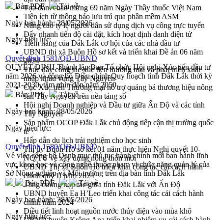
Bản PDF
Tải về
Tọa đàm chào mừng 69 năm Ngày Thầy thuốc Việt Nam
Tiện ích từ thông báo lưu trú qua phần mềm ASM
Ngày ban hành:
28/05/2026
Nâng cao tỷ lệ người dân sử dụng dịch vụ công trực tuyến
Đẩy nhanh tiến độ cài đặt, kích hoạt định danh điện tử
Ngày hiệu lực:
Tiềm năng của Đắk Lắk cơ hội của các nhà đầu tư
UBND thị xã Buôn Hồ sơ kết và triển khai Đề án 06 năm
Quyết định 1581/QĐ-UBND
2024
QUYẾT ĐỊNH Thành lập Ban Tổ chức Hội nghị Xúc tiến đầu tư
Thúc đẩy công tác xúc tiến thương mại và phát triển xuất
năm 2026 và công bố Điều chỉnh Quy hoạch tỉnh Đắk Lắk thời kỳ
nhập khẩu vùng Tây Nguyên
2021-2030, tầm nhìn đến năm 2050
Cục Xúc tiến Thương mại hỗ trợ quảng bá thương hiệu nông
Bản PDF
Tải về
sản Tây Nguyên trên nền tảng số
Hội nghị Doanh nghiệp và Đầu tư giữa Ấn Độ và các tỉnh
Ngày ban hành:
28/05/2026
Tây Nguyên
Sản phẩm OCOP Đắk Lắk chủ động tiếp cận thị trường quốc
Ngày hiệu lực:
tế
Hấp dẫn du lịch trải nghiệm cho học sinh
Quyết định 1580/QĐ-UBND
Thị ủy Buôn Hồ sơ kết 01 năm thực hiện Nghị quyết 10-
Về việc công bố Danh mục thủ tục hành chính mới ban hành lĩnh
NQ/TU về xây dựng nông thôn mới
vực khoa học và công nghệ thuộc phạm vi chức năng quản lý của
UBND Thị xã Buôn Hồ triển khai công tác cải cách hành
Sở Nông nghiệp và Môi trường trên địa bàn tỉnh Đắk Lắk
chính quý II năm 2024
Bản PDF
Tải về
Tăng cường hợp tác giữa tỉnh Đắk Lắk với Ấn Độ
UBND huyện Ea H’Leo triển khai công tác cải cách hành
Ngày ban hành:
28/05/2026
chính năm 2024
Điều tiết linh hoạt nguồn nước thủy điện vào mùa khô
Ngày hiệu lực:
UBND huyện Krông Ana triển khai nhiệm vụ cải cách hành