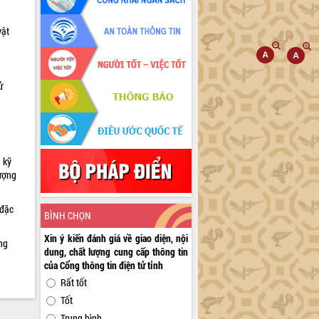
vật
h
ử
 kỹ
lượng
 đặc
BÌNH CHỌN
Xin ý kiến đánh giá về giao diện, nội
ng
dung, chất lượng cung cấp thông tin
của Cổng thông tin điện tử tỉnh
Rất tốt
Tốt
Trung bình