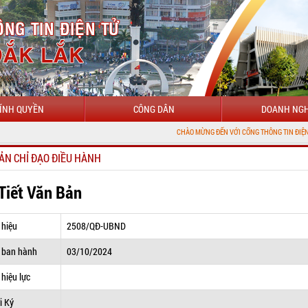
ÍNH QUYỀN
CÔNG DÂN
DOANH NGH
CHÀO MỪNG ĐẾN VỚI CỔNG THÔNG TIN ĐIỆN TỬ TỈNH ĐẮK
ẢN CHỈ ĐẠO ĐIỀU HÀNH
 Tiết Văn Bản
 hiệu
2508/QĐ-UBND
 ban hành
03/10/2024
hiệu lực
i Ký