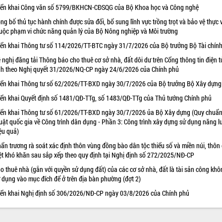
iển khai Công văn số 5799/BKHCN-CĐSQG của Bộ Khoa học và Công nghệ
ng bố thủ tục hành chính được sửa đổi, bổ sung lĩnh vực trồng trọt và bảo vệ thực 
uộc phạm vi chức năng quản lý của Bộ Nông nghiệp và Môi trường
iển khai Thông tư số 114/2026/TT-BTC ngày 31/7/2026 của Bộ trưởng Bộ Tài chín
 nghị đăng tải Thông báo cho thuê cơ sở nhà, đất dôi dư trên Cổng thông tin điện t
nh theo Nghị quyết 31/2026/NQ-CP ngày 24/6/2026 của Chính phủ
iển khai Thông tư số 62/2026/TT-BXD ngày 30/7/2026 của Bộ trưởng Bộ Xây dựng
iển khai Quyết định số 1481/QĐ-TTg, số 1483/QĐ-TTg của Thủ tướng Chính phủ
iển khai Thông tư số 61/2026/TT-BXD ngày 30/7/2026 ủa Bộ Xây dựng (Quy chuẩn
uật quốc gia về Công trình dân dụng - Phần 3: Công trình xây dựng sử dụng năng 
ệu quả)
ẩn trương rà soát xác định thôn vùng đồng bào dân tộc thiểu số và miền núi, thôn
ệt khó khăn sau sắp xếp theo quy định tại Nghị định số 272/2025/NĐ-CP
o thuê nhà (gắn với quyền sử dụng đất) của các cơ sở nhà, đất là tài sản công khô
 dụng vào mục đích để ở trên địa bàn phường (đợt 2)
iển khai Nghị định số 306/2026/NĐ-CP ngày 03/8/2026 của Chính phủ