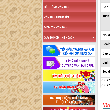
Cơ q
HỆ THỐNG VĂN BẢN
Trích
VĂN BẢN HĐND TỈNH
ĐIỂM TIN VĂN BẢN
Nội 
QUY HOẠCH - KẾ HOẠCH
Loại 
Cấp 
Lĩnh 
Tệp đ
PDF ca
PDF ca
Văn