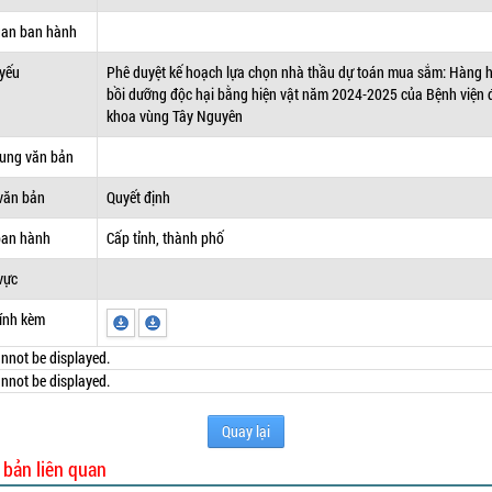
uan ban hành
 yếu
Phê duyệt kế hoạch lựa chọn nhà thầu dự toán mua sắm: Hàng 
bồi dưỡng độc hại bằng hiện vật năm 2024-2025 của Bệnh viện 
khoa vùng Tây Nguyên
dung văn bản
văn bản
Quyết định
ban hành
Cấp tỉnh, thành phố
vực
ính kèm
nnot be displayed.
nnot be displayed.
Quay lại
 bản liên quan