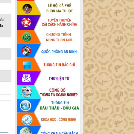
hóa
đa