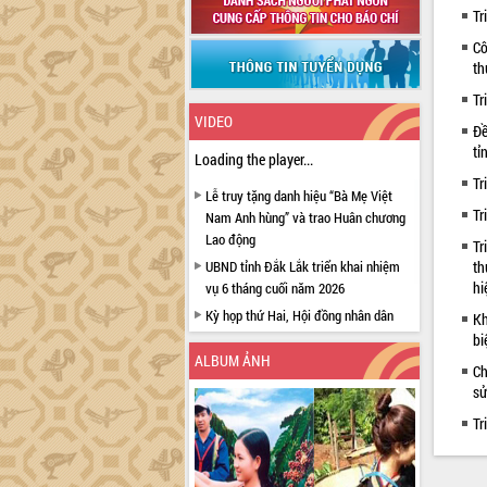
Tr
Cô
th
Tr
VIDEO
Đề
tỉ
Loading the player...
Tr
Lễ truy tặng danh hiệu “Bà Mẹ Việt
Tr
Nam Anh hùng” và trao Huân chương
Lao động
Tr
UBND tỉnh Đắk Lắk triển khai nhiệm
th
hi
vụ 6 tháng cuối năm 2026
Kỳ họp thứ Hai, Hội đồng nhân dân
Kh
tỉnh khóa XI quyết nghị nhiều nội dung
bi
quan trọng
ALBUM ẢNH
Ch
Bí thư Tỉnh ủy Lương Nguyễn Minh
sử
Triết thăm, tặng quà người có công với
Tr
cách mạng
Rà soát, hoàn thiện hệ thống thiết chế
văn hóa, thể thao đáp ứng yêu cầu