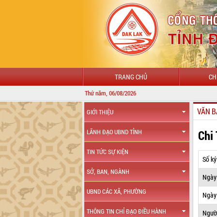
TRANG CHỦ
CH
Thứ năm, 06/08/2026
VĂN B
GIỚI THIỆU
Chi
LÃNH ĐẠO UBND TỈNH
TIN TỨC SỰ KIỆN
Số ký
SỞ, BAN, NGÀNH
Ngày
UBND CÁC XÃ, PHƯỜNG
Ngày 
THÔNG TIN CHỈ ĐẠO ĐIỀU HÀNH
Ngườ