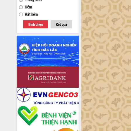
Kém
Rất kém
Bình chọn
Kết quả