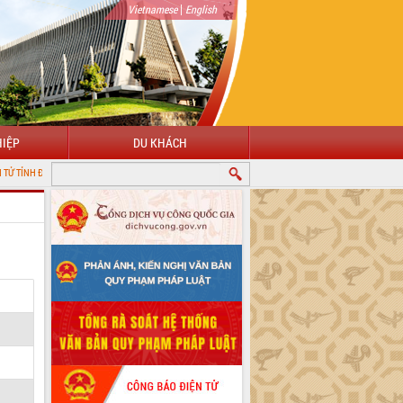
|
Vietnamese
English
IỆP
DU KHÁCH
 LẮK