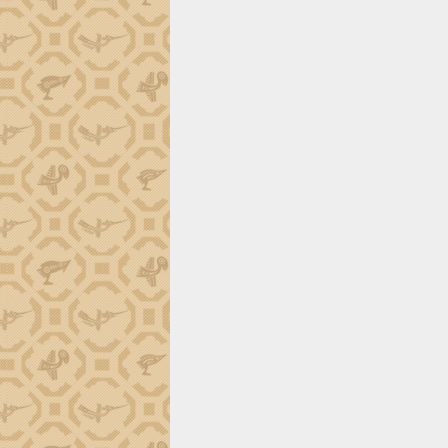
phá cơ chế - Hợp tác công tư
Đề án 06 tạo bước ngoặt đột phá trong
cải cách hành chính tỉnh Đắk Lắk
Kết nối tour, đẩy mạnh chuyển đổi số
để phát triển du lịch Đắk Lắk
Khởi động Dự án Đầu tư xây dựng hạ
tầng kỹ thuật Cụm công nghiệp Tân
Tiến
Gặp mặt các cơ quan báo chí nhân Kỷ
niệm 101 năm Ngày Báo chí Cách
mạng Việt Nam
Đắk Lắk sơ kết 4 năm triển khai thực
hiện Đề án 06 của Chính phủ
Họp báo thông tin về Hội nghị Công bố
Quy hoạch và Xúc tiến đầu tư tỉnh Đắk
Lắk
Khơi thông điểm nghẽn, đẩy nhanh
giải ngân vốn khắc phục thiên tai
HĐND tỉnh thông qua điều chỉnh Quy
hoạch tỉnh thời kỳ 2021-2030