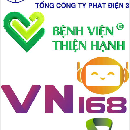
Tập huấn nâng cao năng lực triển khai
chuyển đổi số cho cán bộ, công chức
cấp xã
Đắk Lắk phát động hưởng ứng Ngày
Quyền của người tiêu dùng Việt Nam
2026
Đẩy mạnh cải cách hành chính, quyết
tâm đạt được mục tiêu tăng trưởng
hai con số trong năm 2026
Tổ chức trang trọng Lễ hội Đền thờ
Lương Văn Chánh năm 2026
Phó Bí thư Tỉnh ủy Đắk Lắk Đỗ Hữu
Huy giữ chức Bí thư Đảng ủy Ủy Ban
Nhân dân tỉnh
Bệnh án điện tử thúc đẩy chuyển đổi
số y tế tại Đắk Lắk
Chuyển đổi số thư viện: Mở rộng
không gian tri thức trong thời đại số
Đánh giá, rút kinh nghiệm công tác tổ
chức diễn tập trước ngày bầu cử