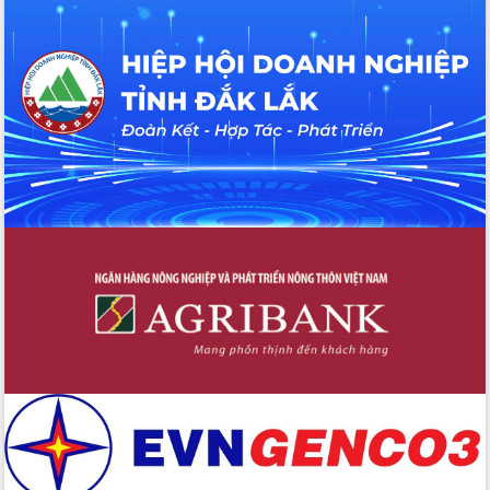
Hồ Thị Nguyên Thảo làm việc tại Trung
tâm Phục vụ hành chính công xã Ea
Phê
Xây dựng nền hành chính số đồng
hành cùng nông dân dân, doanh nghiệp
Giai đoạn 2026-2030, Đắk Lắk phấn
đấu có 77% xã đạt chuẩn nông thôn
mới
Chuyển đổi số 'mở đường' cho nông
nghiệp Đắk Lắk tăng trưởng bứt phá
Triển khai đồng bộ đo đạc, lập hồ sơ
địa chính, hoàn thiện cơ sở dữ liệu đất
đai
Ứng dụng sinh trắc học - Bước tiến
trong hành trình chuyển đổi số tại Đắk
Lắk
Đắk Lắk nâng cao hiệu quả công tác
Đảng từ Sổ tay đảng viên điện tử
Đắk Lắk đẩy mạnh nuôi biển công
nghệ, hướng tới phát triển thủy sản
bền vững