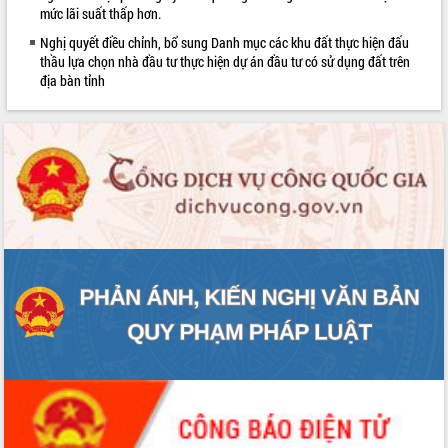
sầu riêng tại Đắk Lắk
mức lãi suất thấp hơn.
Trình diễn nghệ thuật chế biến các
Nghị quyết điều chỉnh, bổ sung Danh mục các khu đất thực hiện đấu
món ăn từ sầu riêng
thầu lựa chọn nhà đầu tư thực hiện dự án đầu tư có sử dụng đất trên
địa bàn tỉnh
Đắk Lắk công bố Quy hoạch và xúc
tiến đầu tư tỉnh
Ngành cá ngừ Đắk Lắk chủ động thích
ứng để giữ vững thị trường xuất khẩu
Diễn đàn Kinh tế tư nhân Việt Nam đột
phá cơ chế - Hợp tác công tư
Đề án 06 tạo bước ngoặt đột phá trong
cải cách hành chính tỉnh Đắk Lắk
Kết nối tour, đẩy mạnh chuyển đổi số
để phát triển du lịch Đắk Lắk
Khởi động Dự án Đầu tư xây dựng hạ
tầng kỹ thuật Cụm công nghiệp Tân
Tiến
Gặp mặt các cơ quan báo chí nhân Kỷ
niệm 101 năm Ngày Báo chí Cách
mạng Việt Nam
Đắk Lắk sơ kết 4 năm triển khai thực