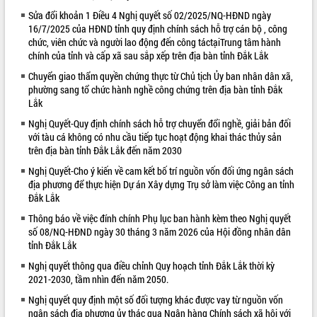
Sửa đổi khoản 1 Điều 4 Nghị quyết số 02/2025/NQ-HĐND ngày
VIDEO
16/7/2025 của HĐND tỉnh quy định chính sách hỗ trợ cán bộ , công
chức, viên chức và người lao động đến công táctạiTrung tâm hành
Loading the player...
chính của tỉnh và cấp xã sau sắp xếp trên địa bàn tỉnh Đắk Lắk
Bí thư Tỉnh ủy Lương Nguyễn Minh
Chuyển giao thẩm quyền chứng thực từ Chủ tịch Ủy ban nhân dân xã,
Triết thăm, tặng quà người có công với
phường sang tổ chức hành nghề công chứng trên địa bàn tỉnh Đắk
cách mạng
Lắk
Rà soát, hoàn thiện hệ thống thiết chế
Nghị Quyết-Quy định chính sách hỗ trợ chuyển đổi nghề, giải bản đối
văn hóa, thể thao đáp ứng yêu cầu
với tàu cá không có nhu cầu tiếp tục hoạt động khai thác thủy sản
phát triển mới
trên địa bàn tỉnh Đắk Lắk đến năm 2030
Thường trực HĐND tỉnh Đắk Lắk gặp
Nghị Quyết-Cho ý kiến về cam kết bố trí nguồn vốn đối ứng ngân sách
mặt Đoàn chuyên gia y tế TP. Hồ Chí
ALBUM ẢNH
địa phương để thực hiện Dự án Xây dựng Trụ sở làm việc Công an tỉnh
Minh
Đắk Lắk
Lễ truy điệu và an táng hài cốt liệt sĩ
Thông báo về việc đính chính Phụ lục ban hành kèm theo Nghị quyết
tại Nghĩa trang Liệt sĩ xã Sơn Hòa
số 08/NQ-HĐND ngày 30 tháng 3 năm 2026 của Hội đồng nhân dân
Bàn giải pháp tháo gỡ khó khăn trong
tỉnh Đắk Lắk
xuất khẩu sầu riêng và triển khai quy
Nghị quyết thông qua điều chỉnh Quy hoạch tỉnh Đắk Lắk thời kỳ
định EUDR
2021-2030, tầm nhìn đến năm 2050.
Thứ trưởng Bộ Nông nghiệp và Môi
trường Nguyễn Hoàng Hiệp khảo sát
Nghị quyết quy định một số đối tượng khác được vay từ nguồn vốn
vùng trồng và doanh nghiệp đóng gói
ngân sách địa phương ủy thác qua Ngân hàng Chính sách xã hội với
LIÊN KẾT WEB