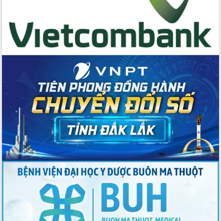
Chương trình “Gặp gỡ hữu nghị –
Friendship Meeting New Year 2026”
Bầu cử Quốc hội và HĐND: Cử tri Đắk
Lắk gửi gắm niềm tin, kỳ vọng vào lá
phiếu
Đắk Lắk sẵn sàng các điều kiện cho
Ngày hội bầu cử đại biểu Quốc hội
khóa XVI và HĐND các cấp nhiệm kỳ
2026-2031
Đảm bảo cuộc bầu cử đại biểu Quốc
hội và đại biểu HĐND các cấp diễn ra
an toàn, hiệu quả, đúng quy định
Thủ tướng Chính phủ Phạm Minh Chính
kiểm tra, chỉ đạo hoàn thành các dự
án cao tốc và thăm khu tái định cư tại
Đắk Lắk
Sôi nổi Hội đua ngựa truyền thống Gò
Thì Thùng mừng Xuân Bính Ngọ 2026
Lãnh đạo tỉnh dâng hương tưởng niệm
tại Đập Đồng Cam đầu Xuân Bính Ngọ