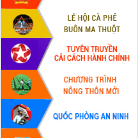
hiện Đề án 06 của Chính phủ
Họp báo thông tin về Hội nghị Công bố
Quy hoạch và Xúc tiến đầu tư tỉnh Đắk
Lắk
Khơi thông điểm nghẽn, đẩy nhanh
giải ngân vốn khắc phục thiên tai
HĐND tỉnh thông qua điều chỉnh Quy
hoạch tỉnh thời kỳ 2021-2030
Hội thảo góp ý hồ sơ điều chỉnh quy
hoạch tỉnh Đắk Lắk thời kỳ 2021-2030,
tầm nhìn đến năm 2050
Nâng cao hiệu quả hoạt động của các
doanh nghiệp nhà nước
Hội nghị triển khai kết nối mạng
truyền số liệu chuyên dùng phục vụ cơ
quan Đảng, Nhà nước
Lễ phát động chuỗi hoạt động chung
tay làm sạch môi trường
Xã Ea Kar bước chuyển mình trong
công tác cải cách hành chính mô hình