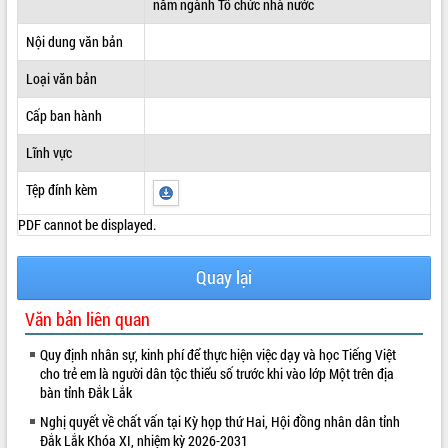
năm ngành Tổ chức nhà nước
ĐIỂM TIN VĂN BẢN
Nội dung văn bản
QUY HOẠCH - KẾ HOẠCH
Loại văn bản
Cấp ban hành
Lĩnh vực
Tệp đính kèm
PDF cannot be displayed.
Quay lại
Văn bản liên quan
Quy định nhân sự, kinh phí để thực hiện việc dạy và học Tiếng Việt
cho trẻ em là người dân tộc thiểu số trước khi vào lớp Một trên địa
bàn tỉnh Đắk Lắk
Nghị quyết về chất vấn tại Kỳ họp thứ Hai, Hội đồng nhân dân tỉnh
Đắk Lắk Khóa XI, nhiệm kỳ 2026-2031