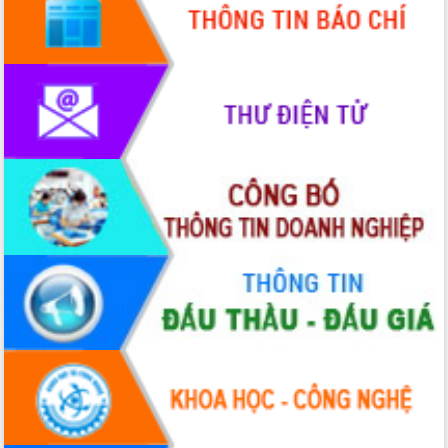
mới
UBND tỉnh họp báo định kỳ tháng 4
năm 2026
Hội thảo khoa học “Giải pháp thúc đẩy
phát triển nền kinh tế xanh tại tỉnh
Đắk Lắk”
Tăng cường giám sát, đôn đốc thực
hiện nhiệm vụ quản lý tài sản công
hàng tuần
Tháo gỡ những vướng mắc, đẩy mạnh
công tác cải cách thủ tục hành chính
tại Trung tâm Phục vụ hành chính
công tỉnh
Đắk Lắk: Tôn vinh 46 giải pháp tại Hội
thi Sáng tạo Kỹ thuật 2024 - 2025
Đắk Lắk rà soát, điều chỉnh Đề án 190
về phát triển nuôi trồng thủy sản
Phó Chủ tịch UBND tỉnh Đắk Lắk
Trương Công Thái kiểm tra thực địa
Dự án cao tốc Khánh Hòa - Buôn Ma
Thuột