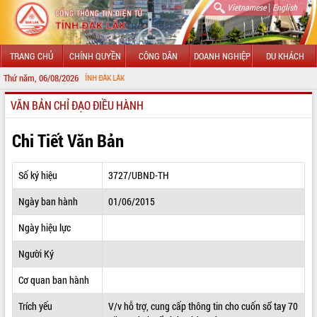
|
Vietnamese
English
TRANG CHỦ
CHÍNH QUYỀN
CÔNG DÂN
DOANH NGHIỆP
DU KHÁCH
Thứ năm, 06/08/2026
CH
VĂN BẢN CHỈ ĐẠO ĐIỀU HÀNH
GIỚI THIỆU
LÃNH ĐẠO UBND TỈNH
Chi Tiết Văn Bản
TIN TỨC SỰ KIỆN
Số ký hiệu
3727/UBND-TH
SỞ, BAN, NGÀNH
Ngày ban hành
01/06/2015
UBND CÁC XÃ, PHƯỜNG
Ngày hiệu lực
THÔNG TIN CHỈ ĐẠO ĐIỀU HÀNH
Người Ký
HỆ THỐNG VĂN BẢN
Cơ quan ban hành
Trích yếu
V/v hỗ trợ, cung cấp thông tin cho cuốn sổ tay 70
VĂN BẢN HĐND TỈNH