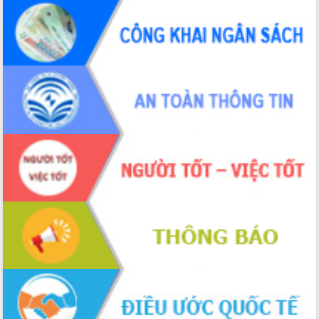
Định vị cà phê Việt Nam như một “di
sản sống” trong dòng chảy toàn cầu
Xây dựng nông thôn mới: Nâng cao đời
sống người dân từ những mô hình thiết
thực
Quyết liệt tháo gỡ vướng mắc, đẩy
nhanh tiến độ các dự án trọng điểm
trong Khu kinh tế Nam Phú Yên
Hòn Yến phát triển du lịch gắn với bảo
tồn biển
Lấy ý kiến điều chỉnh Quy hoạch tỉnh
Đắk Lắk thời kỳ 2021-2030, tầm nhìn
đến năm 2050
Phát động chiến dịch 30 ngày đêm
giải phóng mặt bằng Tuyến đường bộ
ven biển
Đắk Lắk nỗ lực thúc đẩy tăng trưởng
kinh tế từ 10% trở lên trong Quý
II/2026
Đắk Lắk ký kết thỏa thuận hợp tác về