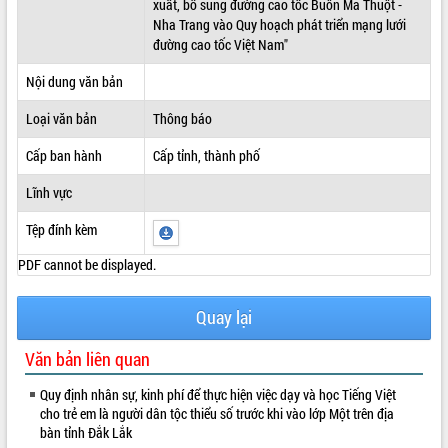
xuất, bổ sung đường cao tốc Buôn Ma Thuột -
Nha Trang vào Quy hoạch phát triển mạng lưới
ĐIỂM TIN VĂN BẢN
đường cao tốc Việt Nam"
QUY HOẠCH - KẾ HOẠCH
Nội dung văn bản
Loại văn bản
Thông báo
Cấp ban hành
Cấp tỉnh, thành phố
Lĩnh vực
Tệp đính kèm
PDF cannot be displayed.
Quay lại
Văn bản liên quan
Quy định nhân sự, kinh phí để thực hiện việc dạy và học Tiếng Việt
cho trẻ em là người dân tộc thiểu số trước khi vào lớp Một trên địa
bàn tỉnh Đắk Lắk