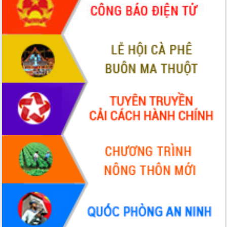
hiện Đề án 06 của Chính phủ
Họp báo thông tin về Hội nghị Công bố
Quy hoạch và Xúc tiến đầu tư tỉnh Đắk
Lắk
Khơi thông điểm nghẽn, đẩy nhanh
giải ngân vốn khắc phục thiên tai
HĐND tỉnh thông qua điều chỉnh Quy
hoạch tỉnh thời kỳ 2021-2030
Hội thảo góp ý hồ sơ điều chỉnh quy
hoạch tỉnh Đắk Lắk thời kỳ 2021-2030,
tầm nhìn đến năm 2050
Nâng cao hiệu quả hoạt động của các
doanh nghiệp nhà nước
Hội nghị triển khai kết nối mạng
truyền số liệu chuyên dùng phục vụ cơ
quan Đảng, Nhà nước
Lễ phát động chuỗi hoạt động chung
tay làm sạch môi trường
Xã Ea Kar bước chuyển mình trong
công tác cải cách hành chính mô hình