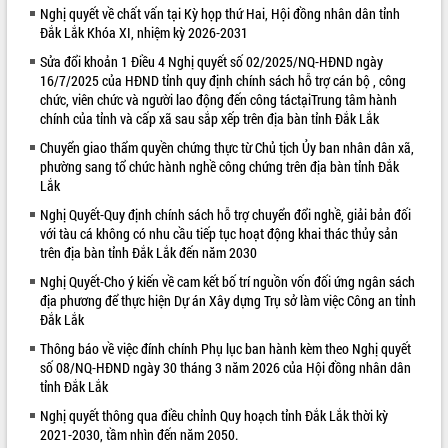
Nghị quyết về chất vấn tại Kỳ họp thứ Hai, Hội đồng nhân dân tỉnh
VIDEO
Đắk Lắk Khóa XI, nhiệm kỳ 2026-2031
Sửa đổi khoản 1 Điều 4 Nghị quyết số 02/2025/NQ-HĐND ngày
Loading the player...
16/7/2025 của HĐND tỉnh quy định chính sách hỗ trợ cán bộ , công
Bí thư Tỉnh ủy Lương Nguyễn Minh
chức, viên chức và người lao động đến công táctạiTrung tâm hành
Triết thăm, tặng quà người có công với
chính của tỉnh và cấp xã sau sắp xếp trên địa bàn tỉnh Đắk Lắk
cách mạng
Chuyển giao thẩm quyền chứng thực từ Chủ tịch Ủy ban nhân dân xã,
Rà soát, hoàn thiện hệ thống thiết chế
phường sang tổ chức hành nghề công chứng trên địa bàn tỉnh Đắk
văn hóa, thể thao đáp ứng yêu cầu
Lắk
phát triển mới
Nghị Quyết-Quy định chính sách hỗ trợ chuyển đổi nghề, giải bản đối
Thường trực HĐND tỉnh Đắk Lắk gặp
với tàu cá không có nhu cầu tiếp tục hoạt động khai thác thủy sản
mặt Đoàn chuyên gia y tế TP. Hồ Chí
ALBUM ẢNH
trên địa bàn tỉnh Đắk Lắk đến năm 2030
Minh
Nghị Quyết-Cho ý kiến về cam kết bố trí nguồn vốn đối ứng ngân sách
Lễ truy điệu và an táng hài cốt liệt sĩ
địa phương để thực hiện Dự án Xây dựng Trụ sở làm việc Công an tỉnh
tại Nghĩa trang Liệt sĩ xã Sơn Hòa
Đắk Lắk
Bàn giải pháp tháo gỡ khó khăn trong
Thông báo về việc đính chính Phụ lục ban hành kèm theo Nghị quyết
xuất khẩu sầu riêng và triển khai quy
số 08/NQ-HĐND ngày 30 tháng 3 năm 2026 của Hội đồng nhân dân
định EUDR
tỉnh Đắk Lắk
Thứ trưởng Bộ Nông nghiệp và Môi
Nghị quyết thông qua điều chỉnh Quy hoạch tỉnh Đắk Lắk thời kỳ
trường Nguyễn Hoàng Hiệp khảo sát
2021-2030, tầm nhìn đến năm 2050.
vùng trồng và doanh nghiệp đóng gói
LIÊN KẾT WEB