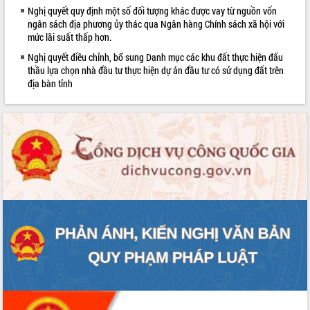
sầu riêng tại Đắk Lắk
Nghị quyết quy định một số đối tượng khác được vay từ nguồn vốn
ngân sách địa phương ủy thác qua Ngân hàng Chính sách xã hội với
Trình diễn nghệ thuật chế biến các
mức lãi suất thấp hơn.
món ăn từ sầu riêng
Nghị quyết điều chỉnh, bổ sung Danh mục các khu đất thực hiện đấu
Đắk Lắk công bố Quy hoạch và xúc
thầu lựa chọn nhà đầu tư thực hiện dự án đầu tư có sử dụng đất trên
tiến đầu tư tỉnh
địa bàn tỉnh
Ngành cá ngừ Đắk Lắk chủ động thích
ứng để giữ vững thị trường xuất khẩu
Diễn đàn Kinh tế tư nhân Việt Nam đột
phá cơ chế - Hợp tác công tư
Đề án 06 tạo bước ngoặt đột phá trong
cải cách hành chính tỉnh Đắk Lắk
Kết nối tour, đẩy mạnh chuyển đổi số
để phát triển du lịch Đắk Lắk
Khởi động Dự án Đầu tư xây dựng hạ
tầng kỹ thuật Cụm công nghiệp Tân
Tiến
Gặp mặt các cơ quan báo chí nhân Kỷ
niệm 101 năm Ngày Báo chí Cách
mạng Việt Nam
Đắk Lắk sơ kết 4 năm triển khai thực