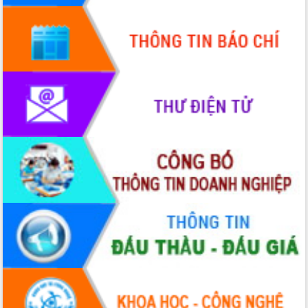
mới
UBND tỉnh họp báo định kỳ tháng 4
năm 2026
Hội thảo khoa học “Giải pháp thúc đẩy
phát triển nền kinh tế xanh tại tỉnh
Đắk Lắk”
Tăng cường giám sát, đôn đốc thực
hiện nhiệm vụ quản lý tài sản công
hàng tuần
Tháo gỡ những vướng mắc, đẩy mạnh
công tác cải cách thủ tục hành chính
tại Trung tâm Phục vụ hành chính
công tỉnh
Đắk Lắk: Tôn vinh 46 giải pháp tại Hội
thi Sáng tạo Kỹ thuật 2024 - 2025
Đắk Lắk rà soát, điều chỉnh Đề án 190
về phát triển nuôi trồng thủy sản
Phó Chủ tịch UBND tỉnh Đắk Lắk
Trương Công Thái kiểm tra thực địa
Dự án cao tốc Khánh Hòa - Buôn Ma
Thuột