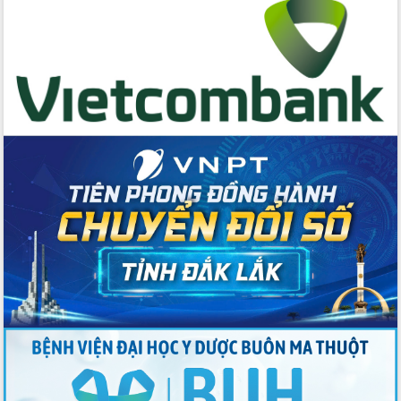
Chương trình “Gặp gỡ hữu nghị –
Friendship Meeting New Year 2026”
Bầu cử Quốc hội và HĐND: Cử tri Đắk
Lắk gửi gắm niềm tin, kỳ vọng vào lá
phiếu
Đắk Lắk sẵn sàng các điều kiện cho
Ngày hội bầu cử đại biểu Quốc hội
khóa XVI và HĐND các cấp nhiệm kỳ
2026-2031
Đảm bảo cuộc bầu cử đại biểu Quốc
hội và đại biểu HĐND các cấp diễn ra
an toàn, hiệu quả, đúng quy định
Thủ tướng Chính phủ Phạm Minh Chính
kiểm tra, chỉ đạo hoàn thành các dự
án cao tốc và thăm khu tái định cư tại
Đắk Lắk
Sôi nổi Hội đua ngựa truyền thống Gò
Thì Thùng mừng Xuân Bính Ngọ 2026
Lãnh đạo tỉnh dâng hương tưởng niệm
tại Đập Đồng Cam đầu Xuân Bính Ngọ