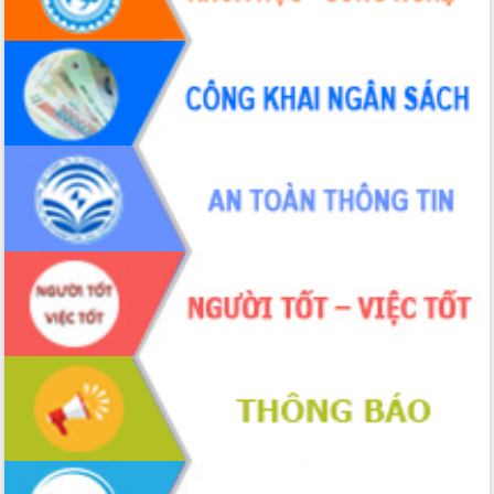
Định vị cà phê Việt Nam như một “di
sản sống” trong dòng chảy toàn cầu
Xây dựng nông thôn mới: Nâng cao đời
sống người dân từ những mô hình thiết
thực
Quyết liệt tháo gỡ vướng mắc, đẩy
nhanh tiến độ các dự án trọng điểm
trong Khu kinh tế Nam Phú Yên
Hòn Yến phát triển du lịch gắn với bảo
tồn biển
Lấy ý kiến điều chỉnh Quy hoạch tỉnh
Đắk Lắk thời kỳ 2021-2030, tầm nhìn
đến năm 2050
Phát động chiến dịch 30 ngày đêm
giải phóng mặt bằng Tuyến đường bộ
ven biển
Đắk Lắk nỗ lực thúc đẩy tăng trưởng
kinh tế từ 10% trở lên trong Quý
II/2026
Đắk Lắk ký kết thỏa thuận hợp tác về