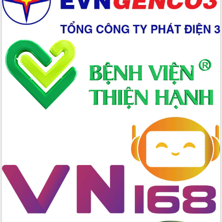
Tập huấn nâng cao năng lực triển khai
chuyển đổi số cho cán bộ, công chức
cấp xã
Đắk Lắk phát động hưởng ứng Ngày
Quyền của người tiêu dùng Việt Nam
2026
Đẩy mạnh cải cách hành chính, quyết
tâm đạt được mục tiêu tăng trưởng
hai con số trong năm 2026
Tổ chức trang trọng Lễ hội Đền thờ
Lương Văn Chánh năm 2026
Phó Bí thư Tỉnh ủy Đắk Lắk Đỗ Hữu
Huy giữ chức Bí thư Đảng ủy Ủy Ban
Nhân dân tỉnh
Bệnh án điện tử thúc đẩy chuyển đổi
số y tế tại Đắk Lắk
Chuyển đổi số thư viện: Mở rộng
không gian tri thức trong thời đại số
Đánh giá, rút kinh nghiệm công tác tổ
chức diễn tập trước ngày bầu cử