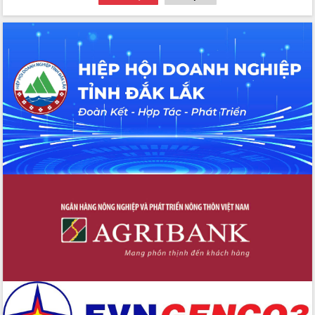
Hồ Thị Nguyên Thảo làm việc tại Trung
tâm Phục vụ hành chính công xã Ea
Phê
Xây dựng nền hành chính số đồng
hành cùng nông dân dân, doanh nghiệp
Giai đoạn 2026-2030, Đắk Lắk phấn
đấu có 77% xã đạt chuẩn nông thôn
mới
Chuyển đổi số 'mở đường' cho nông
nghiệp Đắk Lắk tăng trưởng bứt phá
Triển khai đồng bộ đo đạc, lập hồ sơ
địa chính, hoàn thiện cơ sở dữ liệu đất
đai
Ứng dụng sinh trắc học - Bước tiến
trong hành trình chuyển đổi số tại Đắk
Lắk
Đắk Lắk nâng cao hiệu quả công tác
Đảng từ Sổ tay đảng viên điện tử
Đắk Lắk đẩy mạnh nuôi biển công
nghệ, hướng tới phát triển thủy sản
bền vững