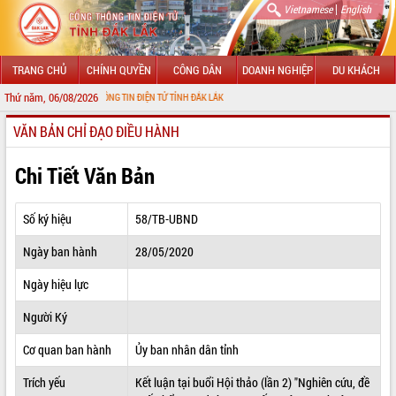
|
Vietnamese
English
TRANG CHỦ
CHÍNH QUYỀN
CÔNG DÂN
DOANH NGHIỆP
DU KHÁCH
Thứ năm, 06/08/2026
VỚI CỔNG THÔNG TIN ĐIỆN TỬ TỈNH ĐẮK LẮK
VĂN BẢN CHỈ ĐẠO ĐIỀU HÀNH
GIỚI THIỆU
LÃNH ĐẠO UBND TỈNH
Chi Tiết Văn Bản
TIN TỨC SỰ KIỆN
Số ký hiệu
58/TB-UBND
SỞ, BAN, NGÀNH
Ngày ban hành
28/05/2020
UBND CÁC XÃ, PHƯỜNG
Ngày hiệu lực
THÔNG TIN CHỈ ĐẠO ĐIỀU HÀNH
Người Ký
HỆ THỐNG VĂN BẢN
Cơ quan ban hành
Ủy ban nhân dân tỉnh
Trích yếu
Kết luận tại buổi Hội thảo (lần 2) "Nghiên cứu, đề
VĂN BẢN HĐND TỈNH