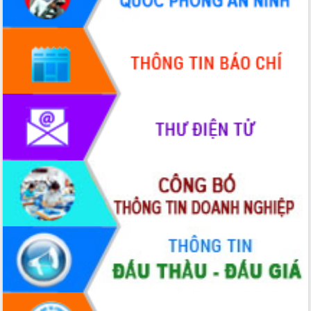
Hội thảo góp ý hồ sơ điều chỉnh quy
hoạch tỉnh Đắk Lắk thời kỳ 2021-2030,
tầm nhìn đến năm 2050
Nâng cao hiệu quả hoạt động của các
doanh nghiệp nhà nước
Hội nghị triển khai kết nối mạng
truyền số liệu chuyên dùng phục vụ cơ
quan Đảng, Nhà nước
Lễ phát động chuỗi hoạt động chung
tay làm sạch môi trường
Xã Ea Kar bước chuyển mình trong
công tác cải cách hành chính mô hình
mới
UBND tỉnh họp báo định kỳ tháng 4
năm 2026
Hội thảo khoa học “Giải pháp thúc đẩy
phát triển nền kinh tế xanh tại tỉnh
Đắk Lắk”
Tăng cường giám sát, đôn đốc thực
hiện nhiệm vụ quản lý tài sản công
hàng tuần