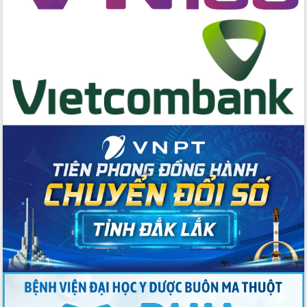
hai con số trong năm 2026
Tổ chức trang trọng Lễ hội Đền thờ
Lương Văn Chánh năm 2026
Phó Bí thư Tỉnh ủy Đắk Lắk Đỗ Hữu
Huy giữ chức Bí thư Đảng ủy Ủy Ban
Nhân dân tỉnh
Bệnh án điện tử thúc đẩy chuyển đổi
số y tế tại Đắk Lắk
Chuyển đổi số thư viện: Mở rộng
không gian tri thức trong thời đại số
Đánh giá, rút kinh nghiệm công tác tổ
chức diễn tập trước ngày bầu cử
Chương trình “Gặp gỡ hữu nghị –
Friendship Meeting New Year 2026”
Bầu cử Quốc hội và HĐND: Cử tri Đắk
Lắk gửi gắm niềm tin, kỳ vọng vào lá
phiếu
Đắk Lắk sẵn sàng các điều kiện cho
Ngày hội bầu cử đại biểu Quốc hội
khóa XVI và HĐND các cấp nhiệm kỳ