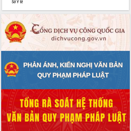
Sở Y tế
phát triển mới
Thường trực HĐND tỉnh Đắk Lắk gặp
mặt Đoàn chuyên gia y tế TP. Hồ Chí
Minh
Lễ truy điệu và an táng hài cốt liệt sĩ
tại Nghĩa trang Liệt sĩ xã Sơn Hòa
Bàn giải pháp tháo gỡ khó khăn trong
xuất khẩu sầu riêng và triển khai quy
định EUDR
Thứ trưởng Bộ Nông nghiệp và Môi
trường Nguyễn Hoàng Hiệp khảo sát
vùng trồng và doanh nghiệp đóng gói
sầu riêng tại Đắk Lắk
Trình diễn nghệ thuật chế biến các
món ăn từ sầu riêng
Đắk Lắk công bố Quy hoạch và xúc
tiến đầu tư tỉnh
Ngành cá ngừ Đắk Lắk chủ động thích
ứng để giữ vững thị trường xuất khẩu
Diễn đàn Kinh tế tư nhân Việt Nam đột