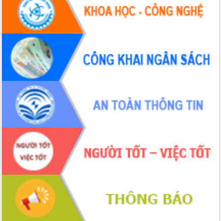
Tháo gỡ những vướng mắc, đẩy mạnh
công tác cải cách thủ tục hành chính
tại Trung tâm Phục vụ hành chính
công tỉnh
Đắk Lắk: Tôn vinh 46 giải pháp tại Hội
thi Sáng tạo Kỹ thuật 2024 - 2025
Đắk Lắk rà soát, điều chỉnh Đề án 190
về phát triển nuôi trồng thủy sản
Phó Chủ tịch UBND tỉnh Đắk Lắk
Trương Công Thái kiểm tra thực địa
Dự án cao tốc Khánh Hòa - Buôn Ma
Thuột
Định vị cà phê Việt Nam như một “di
sản sống” trong dòng chảy toàn cầu
Xây dựng nông thôn mới: Nâng cao đời
sống người dân từ những mô hình thiết
thực
Quyết liệt tháo gỡ vướng mắc, đẩy
nhanh tiến độ các dự án trọng điểm
trong Khu kinh tế Nam Phú Yên