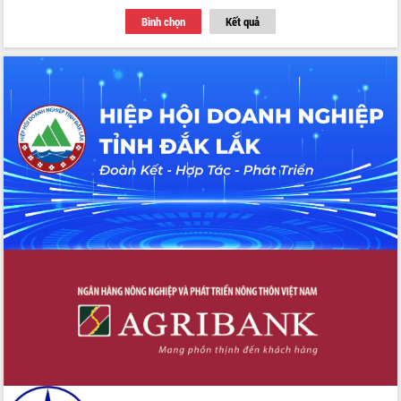
Tập huấn ứng dụng trí tuệ nhân tạo (AI)
Bình chọn
Kết quả
trong thương mại điện tử năm 2026
Đoàn đại biểu Quốc hội tỉnh Đắk Lắk
trao đổi thông tin trước Kỳ họp thứ
nhất, Quốc hội khóa XVI
Quyết liệt cải cách hành chính, khơi
thông nguồn lực phát triển
Nâng cao hiệu lực, hiệu quả HĐND
tỉnh thông qua hiện đại hóa hành chính
Xã Ea Phê gắn cải cách hành chính với
chuyển đổi số
Phó Chủ tịch Thường trực UBND tỉnh
Hồ Thị Nguyên Thảo làm việc tại Trung
tâm Phục vụ hành chính công xã Ea
Phê
Xây dựng nền hành chính số đồng
hành cùng nông dân dân, doanh nghiệp
Giai đoạn 2026-2030, Đắk Lắk phấn
đấu có 77% xã đạt chuẩn nông thôn
mới