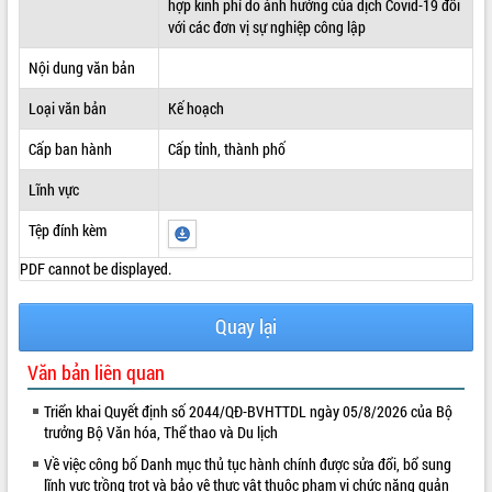
hợp kinh phí do ảnh hưởng của dịch Covid-19 đối
với các đơn vị sự nghiệp công lập
ĐIỂM TIN VĂN BẢN
Nội dung văn bản
QUY HOẠCH - KẾ HOẠCH
Loại văn bản
Kế hoạch
Cấp ban hành
Cấp tỉnh, thành phố
Lĩnh vực
Tệp đính kèm
PDF cannot be displayed.
Quay lại
Văn bản liên quan
Triển khai Quyết định số 2044/QĐ-BVHTTDL ngày 05/8/2026 của Bộ
trưởng Bộ Văn hóa, Thể thao và Du lịch
Về việc công bố Danh mục thủ tục hành chính được sửa đổi, bổ sung
lĩnh vực trồng trọt và bảo vệ thực vật thuộc phạm vi chức năng quản