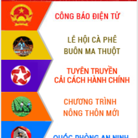
phá cơ chế - Hợp tác công tư
Đề án 06 tạo bước ngoặt đột phá trong
cải cách hành chính tỉnh Đắk Lắk
Kết nối tour, đẩy mạnh chuyển đổi số
để phát triển du lịch Đắk Lắk
Khởi động Dự án Đầu tư xây dựng hạ
tầng kỹ thuật Cụm công nghiệp Tân
Tiến
Gặp mặt các cơ quan báo chí nhân Kỷ
niệm 101 năm Ngày Báo chí Cách
mạng Việt Nam
Đắk Lắk sơ kết 4 năm triển khai thực
hiện Đề án 06 của Chính phủ
Họp báo thông tin về Hội nghị Công bố
Quy hoạch và Xúc tiến đầu tư tỉnh Đắk
Lắk
Khơi thông điểm nghẽn, đẩy nhanh
giải ngân vốn khắc phục thiên tai
HĐND tỉnh thông qua điều chỉnh Quy
hoạch tỉnh thời kỳ 2021-2030