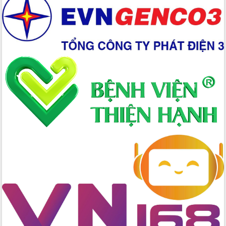
Chuyển đổi số 'mở đường' cho nông
nghiệp Đắk Lắk tăng trưởng bứt phá
Triển khai đồng bộ đo đạc, lập hồ sơ
địa chính, hoàn thiện cơ sở dữ liệu đất
đai
Ứng dụng sinh trắc học - Bước tiến
trong hành trình chuyển đổi số tại Đắk
Lắk
Đắk Lắk nâng cao hiệu quả công tác
Đảng từ Sổ tay đảng viên điện tử
Đắk Lắk đẩy mạnh nuôi biển công
nghệ, hướng tới phát triển thủy sản
bền vững
Tập huấn nâng cao năng lực triển khai
chuyển đổi số cho cán bộ, công chức
cấp xã
Đắk Lắk phát động hưởng ứng Ngày
Quyền của người tiêu dùng Việt Nam
2026
Đẩy mạnh cải cách hành chính, quyết
tâm đạt được mục tiêu tăng trưởng