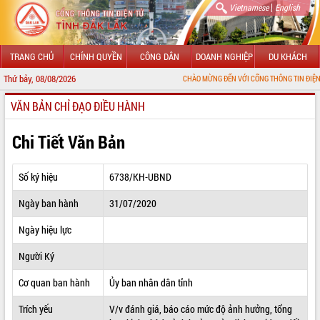
|
Vietnamese
English
TRANG CHỦ
CHÍNH QUYỀN
CÔNG DÂN
DOANH NGHIỆP
DU KHÁCH
Thứ bảy, 08/08/2026
CHÀO MỪNG ĐẾN VỚI CỔNG THÔNG TIN ĐIỆN TỬ TỈNH ĐẮK
VĂN BẢN CHỈ ĐẠO ĐIỀU HÀNH
GIỚI THIỆU
LÃNH ĐẠO UBND TỈNH
Chi Tiết Văn Bản
TIN TỨC SỰ KIỆN
Số ký hiệu
6738/KH-UBND
SỞ, BAN, NGÀNH
Ngày ban hành
31/07/2020
UBND CÁC XÃ, PHƯỜNG
Ngày hiệu lực
THÔNG TIN CHỈ ĐẠO ĐIỀU HÀNH
Người Ký
HỆ THỐNG VĂN BẢN
Cơ quan ban hành
Ủy ban nhân dân tỉnh
Trích yếu
V/v đánh giá, báo cáo mức độ ảnh hưởng, tổng
VĂN BẢN HĐND TỈNH