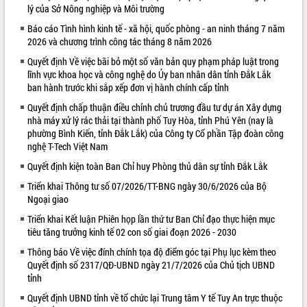
lý của Sở Nông nghiệp và Môi trường
VIDEO
Báo cáo Tình hình kinh tế - xã hội, quốc phòng - an ninh tháng 7 năm
2026 và chương trình công tác tháng 8 năm 2026
Loading the player...
Quyết định Về việc bãi bỏ một số văn bản quy phạm pháp luật trong
Khám bệnh, cấp phát thuốc miễn phí
lĩnh vực khoa học và công nghệ do Ủy ban nhân dân tỉnh Đắk Lắk
và tặng quà người dân xã Cư Pui
ban hành trước khi sắp xếp đơn vị hành chính cấp tỉnh
Hội nghị UBND tỉnh Đắk Lắk thường kỳ
Quyết định chấp thuận điều chỉnh chủ trương đầu tư dự án Xây dựng
tháng 7/2026
nhà máy xử lý rác thải tại thành phố Tuy Hòa, tỉnh Phú Yên (nay là
Lễ truy tặng danh hiệu “Bà Mẹ Việt
phường Bình Kiến, tỉnh Đắk Lắk) của Công ty Cổ phần Tập đoàn công
Nam Anh hùng” và trao Huân chương
nghệ T-Tech Việt Nam
Lao động
Quyết định kiện toàn Ban Chỉ huy Phòng thủ dân sự tỉnh Đắk Lắk
ALBUM ẢNH
UBND tỉnh Đắk Lắk triển khai nhiệm
vụ 6 tháng cuối năm 2026
Triển khai Thông tư số 07/2026/TT-BNG ngày 30/6/2026 của Bộ
Ngoại giao
Kỳ họp thứ Hai, Hội đồng nhân dân
tỉnh khóa XI quyết nghị nhiều nội dung
Triển khai Kết luận Phiên họp lần thứ tư Ban Chỉ đạo thực hiện mục
quan trọng
tiêu tăng trưởng kinh tế 02 con số giai đoạn 2026 - 2030
Bí thư Tỉnh ủy Lương Nguyễn Minh
Thông báo Về việc đính chính tọa độ điểm góc tại Phụ lục kèm theo
Triết thăm, tặng quà người có công với
Quyết định số 2317/QĐ-UBND ngày 21/7/2026 của Chủ tịch UBND
cách mạng
tỉnh
Rà soát, hoàn thiện hệ thống thiết chế
Quyết định UBND tỉnh về tổ chức lại Trung tâm Y tế Tuy An trực thuộc
văn hóa, thể thao đáp ứng yêu cầu
LIÊN KẾT WEB