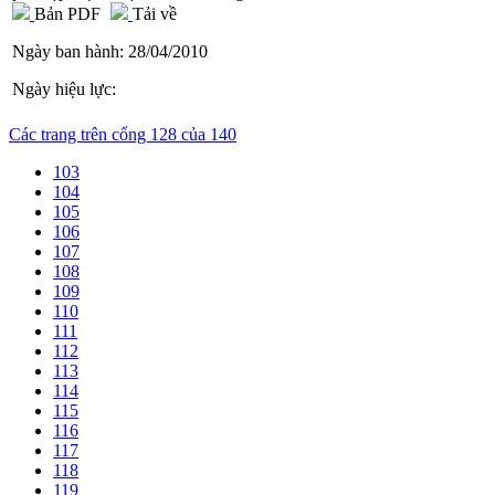
Bản PDF
Tải về
Ngày ban hành:
28/04/2010
Ngày hiệu lực:
Các trang trên cổng 128 của 140
103
104
105
106
107
108
109
110
111
112
113
114
115
116
117
118
119