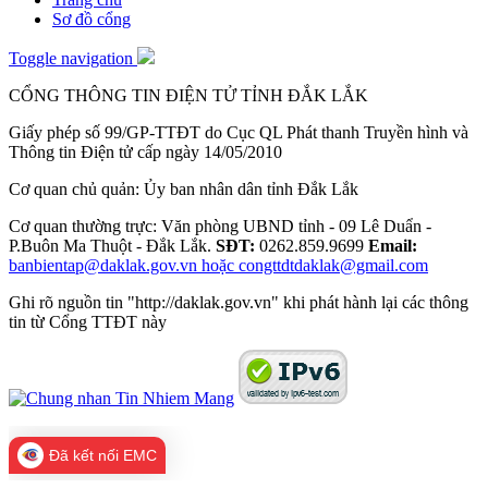
Sơ đồ cổng
Toggle navigation
CỔNG THÔNG TIN ĐIỆN TỬ TỈNH ĐẮK LẮK
Giấy phép số 99/GP-TTĐT do Cục QL Phát thanh Truyền hình và
Thông tin Điện tử cấp ngày 14/05/2010
Cơ quan chủ quản: Ủy ban nhân dân tỉnh Đắk Lắk
Cơ quan thường trực: Văn phòng UBND tỉnh - 09 Lê Duẩn -
P.Buôn Ma Thuột - Đắk Lắk.
SĐT:
0262.859.9699
Email:
banbientap@daklak.gov.vn hoặc congttdtdaklak@gmail.com
Ghi rõ nguồn tin "http://daklak.gov.vn" khi phát hành lại các thông
tin từ Cổng TTĐT này
Đã kết nối EMC