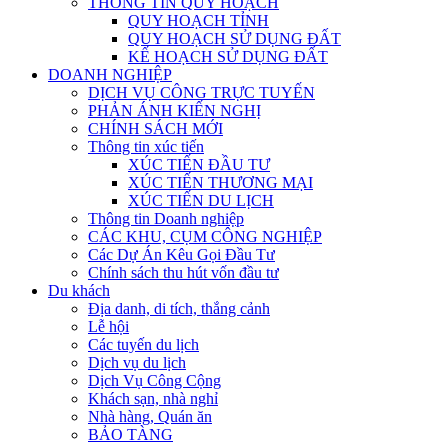
THÔNG TIN QUY HOẠCH
QUY HOẠCH TỈNH
QUY HOẠCH SỬ DỤNG ĐẤT
KẾ HOẠCH SỬ DỤNG ĐẤT
DOANH NGHIỆP
DỊCH VỤ CÔNG TRỰC TUYẾN
PHẢN ÁNH KIẾN NGHỊ
CHÍNH SÁCH MỚI
Thông tin xúc tiến
XÚC TIẾN ĐẦU TƯ
XÚC TIẾN THƯƠNG MẠI
XÚC TIẾN DU LỊCH
Thông tin Doanh nghiệp
CÁC KHU, CỤM CÔNG NGHIỆP
Các Dự Án Kêu Gọi Đầu Tư
Chính sách thu hút vốn đầu tư
Du khách
Địa danh, di tích, thắng cảnh
Lễ hội
Các tuyến du lịch
Dịch vụ du lịch
Dịch Vụ Công Cộng
Khách sạn, nhà nghỉ
Nhà hàng, Quán ăn
BẢO TÀNG