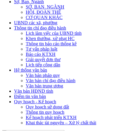
Sở, Ban, Ngành
SỞ, BAN, NGÀNH
HỘI, ĐOÀN THỂ
CƠ QUAN KHÁC
UBND các xã, phường
Thông tin chỉ đạo điều hành
Lịch làm việc của UBND tỉnh
Khen thưởng, xử phạt HC
Thông tin báo cáo thống kê
Tư vấn pháp luật
Báo cáo KTXH
Giải quyết đơn thư
Lịch tiếp công dân
Hệ thống văn bản
Văn bản pháp quy
Văn bản chỉ đạo điều hành
Văn bản trung ương
Văn bản HĐND tỉnh
Điểm tin văn bản
Quy hoạch - Kế hoạch
Quy hoạch sử dụng đất
Thông tin quy hoạch
Kế hoạch phát triển KTXH
Khai thác tài nguyên – Xử lý chất thải