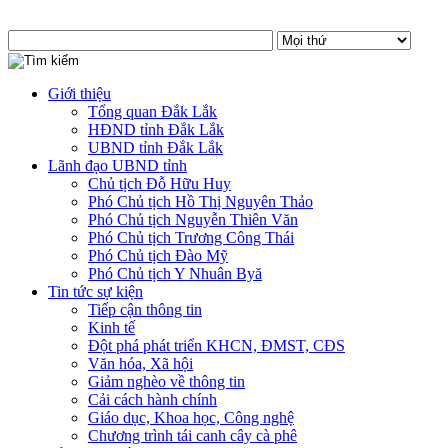
Giới thiệu
Tổng quan Đắk Lắk
HĐND tỉnh Đắk Lắk
UBND tỉnh Đắk Lắk
Lãnh đạo UBND tỉnh
Chủ tịch Đỗ Hữu Huy
Phó Chủ tịch Hồ Thị Nguyên Thảo
Phó Chủ tịch Nguyễn Thiên Văn
Phó Chủ tịch Trương Công Thái
Phó Chủ tịch Đào Mỹ
Phó Chủ tịch Y Nhuân Byă
Tin tức sự kiện
Tiếp cận thông tin
Kinh tế
Đột phá phát triển KHCN, ĐMST, CĐS
Văn hóa, Xã hội
Giảm nghèo về thông tin
Cải cách hành chính
Giáo dục, Khoa học, Công nghệ
Chương trình tái canh cây cà phê