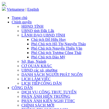
Vietnamese
|
English
Trang chủ
Chính quyền
HĐND TỈNH
UBND tỉnh Đắk Lắk
LÃNH ĐẠO UBND TỈNH
Chủ tịch Đỗ Hữu Huy
Phó Chủ tịch Hồ Thị Nguyên Thảo
Phó Chủ tịch Nguyễn Thiên Văn
Phó Chủ tịch Trương Công Thái
Phó Chủ tịch Đào Mỹ
Sở, Ban, Ngành
CƠ QUAN KHÁC
UBND các xã, phường
DANH SÁCH NGƯỜI PHÁT NGÔN
LỊCH LÀM VIỆC
LỊCH TIẾP CÔNG DÂN
CÔNG DÂN
DỊCH VỤ CÔNG TRỰC TUYẾN
PHẢN ÁNH HIỆN TRƯỜNG
PHẢN ÁNH KIẾN NGHỊ TTHC
CHÍNH SÁCH MỚI