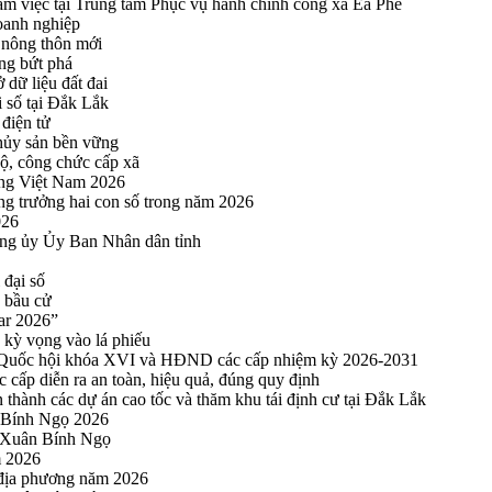
 việc tại Trung tâm Phục vụ hành chính công xã Ea Phê
oanh nghiệp
 nông thôn mới
ng bứt phá
 dữ liệu đất đai
i số tại Đắk Lắk
điện tử
thủy sản bền vững
bộ, công chức cấp xã
ng Việt Nam 2026
ng trưởng hai con số trong năm 2026
026
ng ủy Ủy Ban Nhân dân tỉnh
 đại số
y bầu cử
ar 2026”
kỳ vọng vào lá phiếu
ểu Quốc hội khóa XVI và HĐND các cấp nhiệm kỳ 2026-2031
cấp diễn ra an toàn, hiệu quả, đúng quy định
thành các dự án cao tốc và thăm khu tái định cư tại Đắk Lắk
 Bính Ngọ 2026
u Xuân Bính Ngọ
m 2026
 địa phương năm 2026