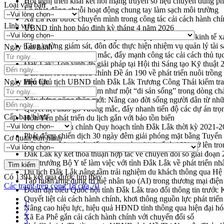
Hội nghị triển khai kết nối mạng truyền số liệu chuyên dùng 
Loại văn bản
Lễ phát động chuỗi hoạt động chung tay làm sạch môi trường
Xã Ea Kar bước chuyển mình trong công tác cải cách hành ch
Lĩnh vực
UBND tỉnh họp báo định kỳ tháng 4 năm 2026
Hội thảo khoa học “Giải pháp thúc đẩy phát triển nền kinh tế x
Tăng cường giám sát, đôn đốc thực hiện nhiệm vụ quản lý tài 
Ngày ban hành
Tháo gỡ những vướng mắc, đẩy mạnh công tác cải cách thủ tục
Đắk Lắk: Tôn vinh 46 giải pháp tại Hội thi Sáng tạo Kỹ thuật 
Đắk Lắk rà soát, điều chỉnh Đề án 190 về phát triển nuôi trồng
Ngày hiệu lực
Phó Chủ tịch UBND tỉnh Đắk Lắk Trương Công Thái kiểm tra
Định vị cà phê Việt Nam như một “di sản sống” trong dòng ch
Xây dựng nông thôn mới: Nâng cao đời sống người dân từ nhữ
Quyết liệt tháo gỡ vướng mắc, đẩy nhanh tiến độ các dự án t
Cấp ban hành
Hòn Yến phát triển du lịch gắn với bảo tồn biển
Lấy ý kiến điều chỉnh Quy hoạch tỉnh Đắk Lắk thời kỳ 2021-
Phát động chiến dịch 30 ngày đêm giải phóng mặt bằng Tuyến
Cơ quan ban hành
Đắk Lắk nỗ lực thúc đẩy tăng trưởng kinh tế từ 10% trở lên tr
Đắk Lắk ký kết thỏa thuận hợp tác về chuyển đổi số giai đoạ
Thứ trưởng Bộ Y tế làm việc với tỉnh Đắk Lắk về phát triển nhâ
Du lịch Đắk Lắk nâng tầm trải nghiệm du khách thông qua Hệ 
Có
1391
kết quả được tìm thấy
Tập huấn ứng dụng trí tuệ nhân tạo (AI) trong thương mại điệ
Các trang trên cổng 18 của 70
Đoàn đại biểu Quốc hội tỉnh Đắk Lắk trao đổi thông tin trước
Quyết liệt cải cách hành chính, khơi thông nguồn lực phát triển
1
Nâng cao hiệu lực, hiệu quả HĐND tỉnh thông qua hiện đại hó
2
Xã Ea Phê gắn cải cách hành chính với chuyển đổi số
3