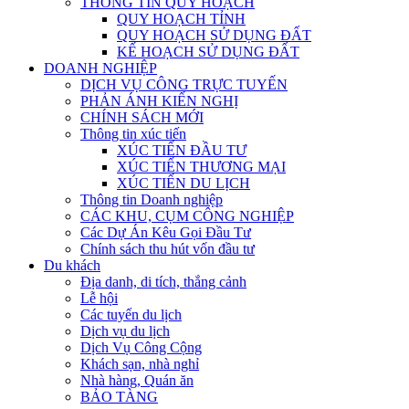
THÔNG TIN QUY HOẠCH
QUY HOẠCH TỈNH
QUY HOẠCH SỬ DỤNG ĐẤT
KẾ HOẠCH SỬ DỤNG ĐẤT
DOANH NGHIỆP
DỊCH VỤ CÔNG TRỰC TUYẾN
PHẢN ÁNH KIẾN NGHỊ
CHÍNH SÁCH MỚI
Thông tin xúc tiến
XÚC TIẾN ĐẦU TƯ
XÚC TIẾN THƯƠNG MẠI
XÚC TIẾN DU LỊCH
Thông tin Doanh nghiệp
CÁC KHU, CỤM CÔNG NGHIỆP
Các Dự Án Kêu Gọi Đầu Tư
Chính sách thu hút vốn đầu tư
Du khách
Địa danh, di tích, thắng cảnh
Lễ hội
Các tuyến du lịch
Dịch vụ du lịch
Dịch Vụ Công Cộng
Khách sạn, nhà nghỉ
Nhà hàng, Quán ăn
BẢO TÀNG