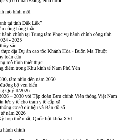
phục vụ cơ quan Đảng, Nhà nước
ính mô hình mới
anh tại tỉnh Đắk Lắk”
sản công hàng tuần
 hành chính tại Trung tâm Phục vụ hành chính công tỉnh
2024 - 2025
 thủy sản
 thực địa Dự án cao tốc Khánh Hòa - Buôn Ma Thuột
ảy toàn cầu
ng mô hình thiết thực
rọng điểm trong Khu kinh tế Nam Phú Yên
2030, tầm nhìn đến năm 2050
 đường bộ ven biển
ong Quý II/2026
n 2026 – 2030 với Tập đoàn Bưu chính Viễn thông Việt Nam
n lực y tế cho trạm y tế cấp xã
thống cơ sở dữ liệu và Bản đồ số
n tử năm 2026
 Kỳ họp thứ nhất, Quốc hội khóa XVI
a hành chính