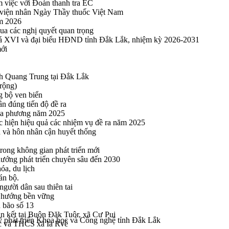
m việc với Đoàn thanh tra EC
viện nhân Ngày Thầy thuốc Việt Nam
ăm 2026
a các nghị quyết quan trọng
hoá XVI và đại biểu HĐND tỉnh Đắk Lắk, nhiệm kỳ 2026-2031
mới
h Quang Trung tại Đắk Lắk
rộng)
g bộ ven biển
n đúng tiến độ đề ra
địa phương năm 2025
hực hiện hiệu quả các nhiệm vụ đề ra năm 2025
n và hôn nhân cận huyết thống
rong không gian phát triển mới
 hướng phát triển chuyên sâu đến 2030
óa, du lịch
án bộ.
gười dân sau thiên tai
eo hướng bền vững
 bão số 13
n kết tại Buôn Đăk Tuôr, xã Cư Pui
uỹ phát triển Khoa học và Công nghệ tỉnh Đắk Lắk
ọc và THCS xã Ia Rvê