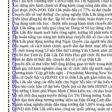
Phó Chủ tịch Thường trực UBND tỉnh Hồ Thị Nguyên Thảo làm
4
Xây dựng nền hành chính số đồng hành cùng nông dân dân, d
5
Giai đoạn 2026-2030, Đắk Lắk phấn đấu có 77% xã đạt chuẩn
6
Chuyển đổi số 'mở đường' cho nông nghiệp Đắk Lắk tăng trưở
7
Triển khai đồng bộ đo đạc, lập hồ sơ địa chính, hoàn thiện cơ sở
8
Ứng dụng sinh trắc học - Bước tiến trong hành trình chuyển đổ
9
Đắk Lắk nâng cao hiệu quả công tác Đảng từ Sổ tay đảng viên 
10
Đắk Lắk đẩy mạnh nuôi biển công nghệ, hướng tới phát triển 
11
Tập huấn nâng cao năng lực triển khai chuyển đổi số cho cán 
12
Đắk Lắk phát động hưởng ứng Ngày Quyền của người tiêu dù
13
Đẩy mạnh cải cách hành chính, quyết tâm đạt được mục tiêu tă
14
Tổ chức trang trọng Lễ hội Đền thờ Lương Văn Chánh năm 2
15
Phó Bí thư Tỉnh ủy Đắk Lắk Đỗ Hữu Huy giữ chức Bí thư Đả
16
Bệnh án điện tử thúc đẩy chuyển đổi số y tế tại Đắk Lắk
17
Chuyển đổi số thư viện: Mở rộng không gian tri thức trong thời
18
Đánh giá, rút kinh nghiệm công tác tổ chức diễn tập trước ngà
19
Chương trình “Gặp gỡ hữu nghị – Friendship Meeting New Ye
20
Bầu cử Quốc hội và HĐND: Cử tri Đắk Lắk gửi gắm niềm tin, 
21
Đắk Lắk sẵn sàng các điều kiện cho Ngày hội bầu cử đại bi
22
Đảm bảo cuộc bầu cử đại biểu Quốc hội và đại biểu HĐND các 
23
Thủ tướng Chính phủ Phạm Minh Chính kiểm tra, chỉ đạo hoàn 
24
Sôi nổi Hội đua ngựa truyền thống Gò Thì Thùng mừng Xuân
25
Lãnh đạo tỉnh dâng hương tưởng niệm tại Đập Đồng Cam đầ
26
Ngành nông nghiệp phấn đấu tăng trưởng đạt 5,86% trong nă
27
UBND tỉnh Đắk Lắk triển khai công tác quốc phòng, quân sự
28