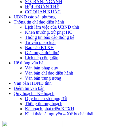
SỞ, BAN, NGÀNH
HỘI, ĐOÀN THỂ
CƠ QUAN KHÁC
UBND các xã, phường
Thông tin chỉ đạo điều hành
Lịch làm việc của UBND tỉnh
Khen thưởng, xử phạt HC
Thông tin báo cáo thống kê
Tư vấn pháp luật
Báo cáo KTXH
Giải quyết đơn thư
Lịch tiếp công dân
Hệ thống văn bản
Văn bản pháp quy
Văn bản chỉ đạo điều hành
Văn bản trung ương
Văn bản HĐND tỉnh
Điểm tin văn bản
Quy hoạch - Kế hoạch
Quy hoạch sử dụng đất
Thông tin quy hoạch
Kế hoạch phát triển KTXH
Khai thác tài nguyên – Xử lý chất thải