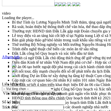
video
Loading the player...
Bí thư Tỉnh ủy Lương Nguyễn Minh Triết thăm, tặng quà ngườ
Rà soát, hoàn thiện hệ thống thiết chế văn hóa, thể thao đáp ứn
Thường trực HĐND tỉnh Đắk Lắk gặp mặt Đoàn chuyên gia y 
Lễ truy điệu và an táng hài cốt liệt sĩ tại Nghĩa trang Liệt sĩ x
Bàn giải pháp tháo gỡ khó khăn trong xuất khẩu sầu riêng và 
Thứ trưởng Bộ Nông nghiệp và Môi trường Nguyễn Hoàng Hiệp 
Trình diễn nghệ thuật chế biến các món ăn từ sầu riêng
Đắk Lắk công bố Quy hoạch và xúc tiến đầu tư tỉnh
Album ảnh
Ngành cá ngừ Đắk Lắk chủ động thích ứng để giữ vững thị tr
Diễn đàn Kinh tế tư nhân Việt Nam đột phá cơ chế - Hợp tác c
Đề án 06 tạo bước ngoặt đột phá trong cải cách hành chính tỉ
Kết nối tour, đẩy mạnh chuyển đổi số để phát triển du lịch Đắ
Khởi động Dự án Đầu tư xây dựng hạ tầng kỹ thuật Cụm công
Gặp mặt các cơ quan báo chí nhân Kỷ niệm 101 năm Ngày Bá
Liên kết web
Đắk Lắk sơ kết 4 năm triển khai thực hiện Đề án 06 của Chính
Họp báo thông tin về Hội nghị Công bố Quy hoạch và Xúc tiế
Văn bản pháp quy
Văn bản pháp quy
Khơi thông điểm nghẽn, đẩy nhanh giải ngân vốn khắc phục thi
HĐND tỉnh thông qua điều chỉnh Quy hoạch tỉnh thời kỳ 202
Số ký hiệu
Hội thảo góp ý hồ sơ điều chỉnh quy hoạch tỉnh Đắk Lắk thời
Nâng cao hiệu quả hoạt động của các doanh nghiệp nhà nước
Trích yếu