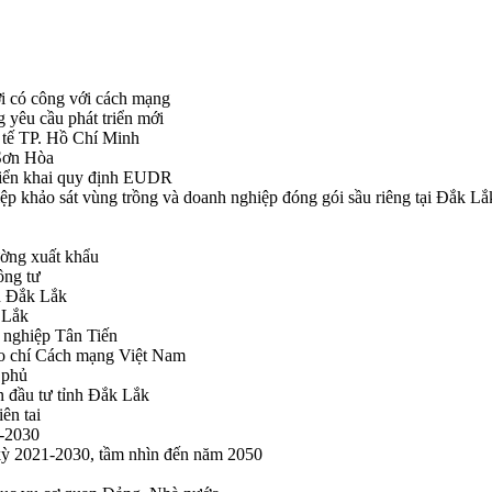
i có công với cách mạng
g yêu cầu phát triển mới
tế TP. Hồ Chí Minh
ã Sơn Hòa
triển khai quy định EUDR
khảo sát vùng trồng và doanh nghiệp đóng gói sầu riêng tại Đắk Lắ
ường xuất khẩu
ông tư
nh Đắk Lắk
k Lắk
 nghiệp Tân Tiến
o chí Cách mạng Việt Nam
 phủ
n đầu tư tỉnh Đắk Lắk
ên tai
1-2030
 kỳ 2021-2030, tầm nhìn đến năm 2050