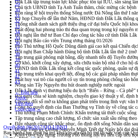
Đắk Lắk tập trung toàn lực khắc phục tồn tại IUU, sẵn sàng là
29
Chủ tịch UBND tỉnh Tạ Anh Tuấn thăm, chúc mừng các bệnh 
30
Rộn ràng lễ hội truyền thống Sông nước Đà Nông lần thứ I n
31
Kỳ họp Chuyên đề lần thứ Năm, HĐND tỉnh Đắk Lắk thông qu
32
Thống nhất danh sách giới thiệu ứng cử đại biểu Quốc hội k
33
Phát động hai phong trào thi đua quan trọng trong kỷ nguyên 
34
Hội nghị lần thứ tư Ban Chỉ đạo công tác bầu cử tỉnh Đắk Lắk
35
Hội nghị Báo cáo viên Trung ương tháng 01/2026
36
Phó Thủ tướng Hồ Quốc Dũng đánh giá cao kết quả Chiến dịc
37
Hội nghị Ban Chấp hành Đảng bộ tỉnh Đắk Lắk lần thứ 2 (mở 
38
Tập trung giải phóng mặt bằng, đẩy nhanh tiến độ Tuyến đườn
39
Gỡ khó, khởi công xây dựng, sửa chữa toàn bộ nhà ở cho hộ dâ
40
UBND tỉnh Đắk Lắk tổng kết công tác quốc phòng, quân sự 
41
Tập trung triển khai quyết liệt, đồng bộ các giải pháp nhằm t
42
Phát huy vai trò của người có uy tín trong phòng chống tảo hô
43
Nông sản Tây Nguyên thu hút doanh nghiệp nước ngoài
Đắk Lắk định vị thương hiệu du lịch “Biển – Rừng – Cà phê” t
← Đầu tiên
Hội nghị chia sẻ kinh nghiệm, chuyển giao kỹ thuật y tế, định
Trước
Chuyển đổi số mở ra không gian phát triển trong lĩnh vực văn h
Tiếp theo
Công bố quyết định của Ban Thường vụ Tỉnh ủy về công tác c
Cuối cùng →
Thủ tướng Phạm Minh Chính: Khẩn trương tái thiết cuộc sống n
Tập trung nâng cao chất lượng, tổ chức sản xuất sầu riêng th
Đẩy nhanh công tác khắc phục, ổn định đời sống Nhân dân sau
Quyết định 09/2017/QĐ-UBND
Bí thư Tỉnh ủy Lương Nguyễn Minh Triết dự Ngày hội đại đoà
Ban hành Quy định hỗ trợ, cho vay ưu đãi hỗ trợ lãi vay vốn của Q
Khởi công xây dựng Trường Phổ thông nội trú liên cấp tiểu h