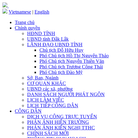
Vietnamese
|
English
Trang chủ
Chính quyền
HĐND TỈNH
UBND tỉnh Đắk Lắk
LÃNH ĐẠO UBND TỈNH
Chủ tịch Đỗ Hữu Huy
Phó Chủ tịch Hồ Thị Nguyên Thảo
Phó Chủ tịch Nguyễn Thiên Văn
Phó Chủ tịch Trương Công Thái
Phó Chủ tịch Đào Mỹ
Sở, Ban, Ngành
CƠ QUAN KHÁC
UBND các xã, phường
DANH SÁCH NGƯỜI PHÁT NGÔN
LỊCH LÀM VIỆC
LỊCH TIẾP CÔNG DÂN
CÔNG DÂN
DỊCH VỤ CÔNG TRỰC TUYẾN
PHẢN ÁNH HIỆN TRƯỜNG
PHẢN ÁNH KIẾN NGHỊ TTHC
CHÍNH SÁCH MỚI