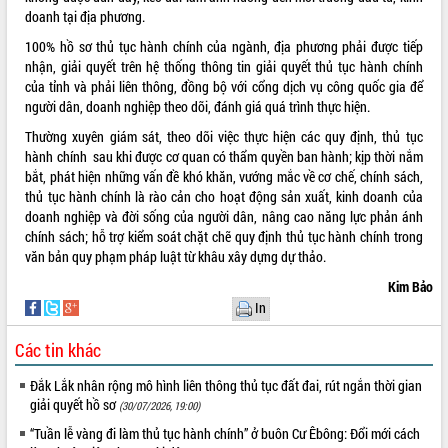
chuyển đổi số giai đoạn 2026 – 2030
doanh tại địa phương.
với Tập đoàn Bưu chính Viễn thông
Việt Nam
100% hồ sơ thủ tục hành chính của ngành, địa phương phải được tiếp
Thứ trưởng Bộ Y tế làm việc với tỉnh
nhận, giải quyết trên hệ thống thông tin giải quyết thủ tục hành chính
Đắk Lắk về phát triển nhân lực y tế
của tỉnh và phải liên thông, đồng bộ với cổng dịch vụ công quốc gia để
cho trạm y tế cấp xã
người dân, doanh nghiệp theo dõi, đánh giá quá trình thực hiện.
Du lịch Đắk Lắk nâng tầm trải nghiệm
Thường xuyên giám sát, theo dõi việc thực hiện các quy định, thủ tục
du khách thông qua Hệ thống cơ sở dữ
hành chính sau khi được cơ quan có thẩm quyền ban hành; kịp thời nắm
liệu và Bản đồ số
bắt, phát hiện những vấn đề khó khăn, vướng mắc về cơ chế, chính sách,
Tập huấn ứng dụng trí tuệ nhân tạo (AI)
thủ tục hành chính là rào cản cho hoạt động sản xuất, kinh doanh của
trong thương mại điện tử năm 2026
doanh nghiệp và đời sống của người dân, nâng cao năng lực phản ánh
chính sách; hỗ trợ kiểm soát chặt chẽ quy định thủ tục hành chính trong
Đoàn đại biểu Quốc hội tỉnh Đắk Lắk
văn bản quy phạm pháp luật từ khâu xây dựng dự thảo.
trao đổi thông tin trước Kỳ họp thứ
nhất, Quốc hội khóa XVI
Kim Bảo
Quyết liệt cải cách hành chính, khơi
In
thông nguồn lực phát triển
Các tin khác
Nâng cao hiệu lực, hiệu quả HĐND
tỉnh thông qua hiện đại hóa hành chính
Đắk Lắk nhân rộng mô hình liên thông thủ tục đất đai, rút ngắn thời gian
Xã Ea Phê gắn cải cách hành chính với
giải quyết hồ sơ
(30/07/2026, 19:00)
chuyển đổi số
“Tuần lễ vàng đi làm thủ tục hành chính” ở buôn Cư Êbông: Đổi mới cách
Phó Chủ tịch Thường trực UBND tỉnh