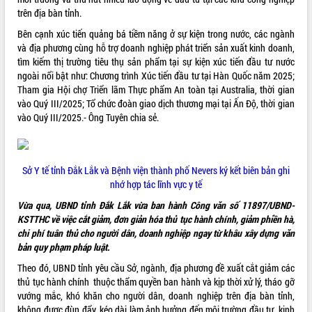
Định vị cà phê Việt Nam như một “di
trên địa bàn tỉnh.
sản sống” trong dòng chảy toàn cầu
Bên cạnh xúc tiến quảng bá tiềm năng ở sự kiện trong nước, các ngành
Xây dựng nông thôn mới: Nâng cao đời
và địa phương cùng hỗ trợ doanh nghiệp phát triển sản xuất kinh doanh,
sống người dân từ những mô hình thiết
tìm kiếm thị trường tiêu thụ sản phẩm tại sự kiện xúc tiến đầu tư nước
thực
ngoài nổi bật như: Chương trình Xúc tiến đầu tư tại Hàn Quốc năm 2025;
Quyết liệt tháo gỡ vướng mắc, đẩy
Tham gia Hội chợ Triển lãm Thực phẩm An toàn tại Australia, thời gian
nhanh tiến độ các dự án trọng điểm
vào Quý III/2025; Tổ chức đoàn giao dịch thương mại tại Ấn Độ, thời gian
trong Khu kinh tế Nam Phú Yên
vào Quý III/2025.- Ông Tuyên chia sẻ.
Hòn Yến phát triển du lịch gắn với bảo
tồn biển
Lấy ý kiến điều chỉnh Quy hoạch tỉnh
Sở Y tế tỉnh Đắk Lắk và Bệnh viện thành phố Nevers ký kết biên bản ghi
Đắk Lắk thời kỳ 2021-2030, tầm nhìn
nhớ hợp tác lĩnh vực y tế
đến năm 2050
Vừa qua, UBND tỉnh Đắk Lắk vừa ban hành Công văn số 11897/UBND-
Phát động chiến dịch 30 ngày đêm
KSTTHC về việc cắt giảm, đơn giản hóa thủ tục hành chính, giảm phiền hà,
giải phóng mặt bằng Tuyến đường bộ
chi phí tuân thủ cho người dân, doanh nghiệp ngay từ khâu xây dựng văn
ven biển
bản quy phạm pháp luật.
Đắk Lắk nỗ lực thúc đẩy tăng trưởng
kinh tế từ 10% trở lên trong Quý
Theo đó, UBND tỉnh yêu cầu Sở, ngành, địa phương đề xuất cắt giảm các
II/2026
thủ tục hành chính thuộc thẩm quyền ban hành và kịp thời xử lý, tháo gỡ
vướng mắc, khó khăn cho người dân, doanh nghiệp trên địa bàn tỉnh,
Đắk Lắk ký kết thỏa thuận hợp tác về
không được đùn đẩy, kéo dài làm ảnh hưởng đến môi trường đầu tư, kinh