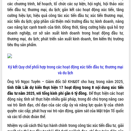
hiện Đề án 06 của Chính phủ
các chương trình, kế hoạch, tổ chức các sự kiện, hội nghị, hội thảo xúc
tiến đầu tư, thương mại, du lịch; gắn kết các hoạt động xúc tiến, tăng
Họp báo thông tin về Hội nghị Công bố
cường hiệu lực, hiệu quả công tác xúc tiến đầu tư, xúc tiến thương mại,
Quy hoạch và Xúc tiến đầu tư tỉnh Đắk
xúc tiến du lịch; góp phần cải thiện môi trường đầu tư, kinh doanh, nâng
Lắk
cao năng lực cạnh tranh của tỉnh. Đồng thời, tăng cường hiệu quả hỗ trợ
Khơi thông điểm nghẽn, đẩy nhanh
doanh nghiệp, cơ sở sản xuất kinh doanh trong hoạt động đầu tư,
giải ngân vốn khắc phục thiên tai
thương mại, du lịch; phát triển sản xuất kinh doanh, tìm kiếm thị trường
HĐND tỉnh thông qua điều chỉnh Quy
tiêu thụ sản phẩm.
hoạch tỉnh thời kỳ 2021-2030
Hội thảo góp ý hồ sơ điều chỉnh quy
hoạch tỉnh Đắk Lắk thời kỳ 2021-2030,
Ký kết Quy chế phối hợp trong các hoạt động xúc tiến đầu tư, thương mại
tầm nhìn đến năm 2050
và du lịch
Nâng cao hiệu quả hoạt động của các
doanh nghiệp nhà nước
Ông Võ Ngọc Tuyên – Giám đốc Sở KH&ĐT cho hay, trong năm 2025,
tỉnh Đắk Lắk dự kiến thực hiện 17 hoạt động trong 8 nội dung xúc tiến
Hội nghị triển khai kết nối mạng
đầu tư năm 2025, với tổng kinh phí gần 6 tỷ đồng.
Để thực hiện các hoạt
truyền số liệu chuyên dùng phục vụ cơ
động này, tỉnh sẽ thực hiện nhiều giải pháp, trong đó chú trọng nâng cao
quan Đảng, Nhà nước
vai trò lãnh đạo, chỉ đạo của các cấp ủy và năng lực quản lý của chính
Lễ phát động chuỗi hoạt động chung
quyền các cấp; phát huy vai trò vận động, giám sát của Mặt trận Tổ quốc
tay làm sạch môi trường
và các tổ chức đoàn thể.
Xã Ea Kar bước chuyển mình trong
Nhiệm vụ cải cách thủ tục hành chính trong công tác xúc tiến đầu tư, giải
công tác cải cách hành chính mô hình