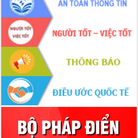
trọng trong kỷ nguyên mới
Hội nghị lần thứ tư Ban Chỉ đạo công
tác bầu cử tỉnh Đắk Lắk
Hội nghị Báo cáo viên Trung ương
tháng 01/2026
Phó Thủ tướng Hồ Quốc Dũng đánh giá
cao kết quả Chiến dịch Quang Trung
tại Đắk Lắk
Hội nghị Ban Chấp hành Đảng bộ tỉnh
Đắk Lắk lần thứ 2 (mở rộng)
Tập trung giải phóng mặt bằng, đẩy
nhanh tiến độ Tuyến đường bộ ven
biển
Gỡ khó, khởi công xây dựng, sửa chữa
toàn bộ nhà ở cho hộ dân đúng tiến độ
đề ra
UBND tỉnh Đắk Lắk tổng kết công tác
quốc phòng, quân sự địa phương năm
2025
Tập trung triển khai quyết liệt, đồng bộ