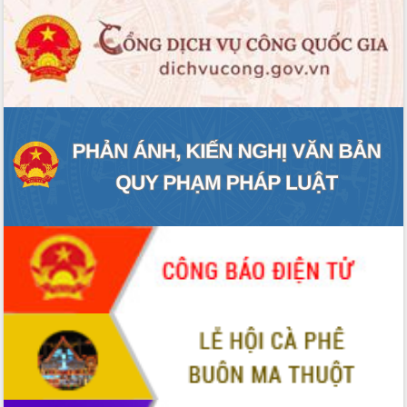
Tập huấn nâng cao năng lực triển khai
chuyển đổi số cho cán bộ, công chức
cấp xã
Đắk Lắk phát động hưởng ứng Ngày
Quyền của người tiêu dùng Việt Nam
2026
Đẩy mạnh cải cách hành chính, quyết
tâm đạt được mục tiêu tăng trưởng
hai con số trong năm 2026
Tổ chức trang trọng Lễ hội Đền thờ
Lương Văn Chánh năm 2026
Phó Bí thư Tỉnh ủy Đắk Lắk Đỗ Hữu
Huy giữ chức Bí thư Đảng ủy Ủy Ban
Nhân dân tỉnh
Bệnh án điện tử thúc đẩy chuyển đổi
số y tế tại Đắk Lắk
Chuyển đổi số thư viện: Mở rộng
không gian tri thức trong thời đại số
Đánh giá, rút kinh nghiệm công tác tổ
chức diễn tập trước ngày bầu cử