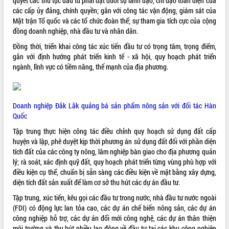
quyết các thủ tục đầu tư phải đặt dưới sự lãnh đạo, chỉ đạo toàn diện của
mới
các cấp ủy đảng, chính quyền; gắn với công tác vận động, giám sát của
UBND tỉnh họp báo định kỳ tháng 4
Mặt trận Tổ quốc và các tổ chức đoàn thể; sự tham gia tích cực của cộng
năm 2026
đồng doanh nghiệp, nhà đầu tư và nhân dân.
Hội thảo khoa học “Giải pháp thúc đẩy
Đồng thời, triển khai công tác xúc tiến đầu tư có trọng tâm, trọng điểm,
phát triển nền kinh tế xanh tại tỉnh
gắn với định hướng phát triển kinh tế - xã hội, quy hoạch phát triển
Đắk Lắk”
ngành, lĩnh vực có tiềm năng, thế mạnh của địa phương.
Tăng cường giám sát, đôn đốc thực
hiện nhiệm vụ quản lý tài sản công
hàng tuần
Tháo gỡ những vướng mắc, đẩy mạnh
Doanh nghiệp Đắk Lắk quảng bá sản phẩm nông sản với đối tác Hàn
công tác cải cách thủ tục hành chính
Quốc
tại Trung tâm Phục vụ hành chính
Tập trung thực hiện công tác điều chỉnh quy hoạch sử dụng đất cấp
công tỉnh
huyện và lập, phê duyệt kịp thời phương án sử dụng đất đối với phần diện
Đắk Lắk: Tôn vinh 46 giải pháp tại Hội
tích đất của các công ty nông, lâm nghiệp bàn giao cho địa phương quản
thi Sáng tạo Kỹ thuật 2024 - 2025
lý; rà soát, xác định quỹ đất, quy hoạch phát triển từng vùng phù hợp với
Đắk Lắk rà soát, điều chỉnh Đề án 190
điều kiện cụ thể, chuẩn bị sẵn sàng các điều kiện về mặt bằng xây dựng,
về phát triển nuôi trồng thủy sản
diện tích đất sản xuất để làm cơ sở thu hút các dự án đầu tư.
Phó Chủ tịch UBND tỉnh Đắk Lắk
Tập trung, xúc tiến, kêu gọi các đầu tư trong nước, nhà đầu tư nước ngoài
Trương Công Thái kiểm tra thực địa
(FDI) có động lực lan tỏa cao, các dự án chế biến nông sản, các dự án
Dự án cao tốc Khánh Hòa - Buôn Ma
công nghiệp hỗ trợ, các dự án đổi mới công nghệ, các dự án thân thiện
Thuột
môi trường và thu hút nhiều lao động về đầu tư tại các khu công nghiệp