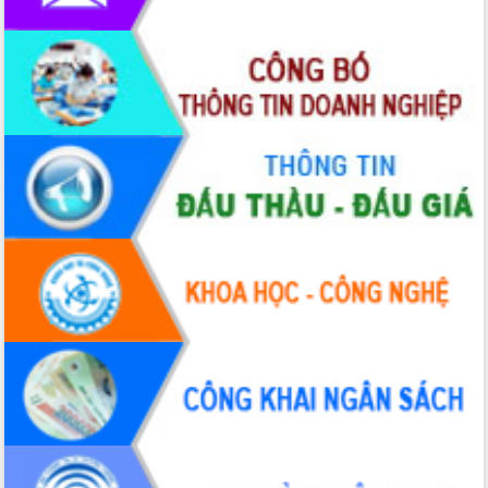
Ngành nông nghiệp phấn đấu tăng
trưởng đạt 5,86% trong năm 2026
UBND tỉnh Đắk Lắk triển khai công tác
quốc phòng, quân sự địa phương năm
2026
Đắk Lắk tập trung toàn lực khắc phục
tồn tại IUU, sẵn sàng làm việc với
Đoàn thanh tra EC
Chủ tịch UBND tỉnh Tạ Anh Tuấn thăm,
chúc mừng các bệnh viện nhân Ngày
Thầy thuốc Việt Nam
Rộn ràng lễ hội truyền thống Sông
nước Đà Nông lần thứ I năm 2026
Kỳ họp Chuyên đề lần thứ Năm, HĐND
tỉnh Đắk Lắk thông qua các nghị quyết
quan trọng
Thống nhất danh sách giới thiệu ứng
cử đại biểu Quốc hội khoá XVI và đại
biểu HĐND tỉnh Đắk Lắk, nhiệm kỳ
2026-2031
Phát động hai phong trào thi đua quan