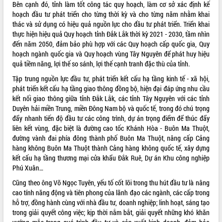
Bên cạnh đó, tỉnh làm tốt công tác quy hoạch, làm cơ sở xác định kế
VIDEO
hoạch đầu tư phát triển cho từng thời kỳ và cho từng năm nhằm khai
thác và sử dụng có hiệu quả nguồn lực cho đầu tư phát triển. Triển khai
Loading the player...
thực hiện hiệu quả Quy hoạch tỉnh Đắk Lắk thời kỳ 2021 - 2030, tầm nhìn
đến năm 2050, đảm bảo phù hợp với các Quy hoạch cấp quốc gia, Quy
Bí thư Tỉnh ủy Lương Nguyễn Minh
hoạch ngành quốc gia và Quy hoạch vùng Tây Nguyên để phát huy hiệu
Triết thăm, tặng quà người có công với
quả tiềm năng, lợi thế so sánh, lợi thế cạnh tranh đặc thù của tỉnh.
cách mạng
Tập trung nguồn lực đầu tư, phát triển kết cấu hạ tầng kinh tế - xã hội,
Rà soát, hoàn thiện hệ thống thiết chế
phát triển kết cấu hạ tầng giao thông đồng bộ, hiện đại đáp ứng nhu cầu
văn hóa, thể thao đáp ứng yêu cầu
kết nối giao thông giữa tỉnh Đắk Lắk, các tỉnh Tây Nguyên với các tỉnh
phát triển mới
Duyên hải miền Trung, miền Đông Nam bộ và quốc tế, trong đó chú trọng
Thường trực HĐND tỉnh Đắk Lắk gặp
đẩy nhanh tiến độ đầu tư các công trình, dự án trọng điểm để thúc đẩy
mặt Đoàn chuyên gia y tế TP. Hồ Chí
ALBUM ẢNH
liên kết vùng, đặc biệt là đường cao tốc Khánh Hòa - Buôn Ma Thuột,
Minh
đường vành đai phía đông thành phố Buôn Ma Thuột, nâng cấp Cảng
Lễ truy điệu và an táng hài cốt liệt sĩ
hàng không Buôn Ma Thuột thành Cảng hàng không quốc tế, xây dựng
tại Nghĩa trang Liệt sĩ xã Sơn Hòa
kết cấu hạ tầng thương mại cửa khẩu Đắk Ruê, Dự án Khu công nghiệp
Bàn giải pháp tháo gỡ khó khăn trong
Phú Xuân…
xuất khẩu sầu riêng và triển khai quy
Cũng theo ông Võ Ngọc Tuyên, yếu tố cốt lõi trong thu hút đầu tư là nâng
định EUDR
cao tính năng động và tiên phong của lãnh đạo các ngành, các cấp trong
Thứ trưởng Bộ Nông nghiệp và Môi
hỗ trợ, đồng hành cùng với nhà đầu tư, doanh nghiệp; linh hoạt, sáng tạo
trường Nguyễn Hoàng Hiệp khảo sát
trong giải quyết công việc; kịp thời nắm bắt, giải quyết những khó khăn
vùng trồng và doanh nghiệp đóng gói
LIÊN KẾT WEB