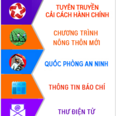
Chương trình “Gặp gỡ hữu nghị –
Friendship Meeting New Year 2026”
Bầu cử Quốc hội và HĐND: Cử tri Đắk
Lắk gửi gắm niềm tin, kỳ vọng vào lá
phiếu
Đắk Lắk sẵn sàng các điều kiện cho
Ngày hội bầu cử đại biểu Quốc hội
khóa XVI và HĐND các cấp nhiệm kỳ
2026-2031
Đảm bảo cuộc bầu cử đại biểu Quốc
hội và đại biểu HĐND các cấp diễn ra
an toàn, hiệu quả, đúng quy định
Thủ tướng Chính phủ Phạm Minh Chính
kiểm tra, chỉ đạo hoàn thành các dự
án cao tốc và thăm khu tái định cư tại
Đắk Lắk
Sôi nổi Hội đua ngựa truyền thống Gò
Thì Thùng mừng Xuân Bính Ngọ 2026
Lãnh đạo tỉnh dâng hương tưởng niệm
tại Đập Đồng Cam đầu Xuân Bính Ngọ