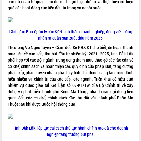
các nhà đầu tư quan tâm đề xuất thực hiện dự án và thực hiện có hiệu
quả các hoạt động xúc tiến đầu tư trong và ngoài nước.
ĐIỂM TIN VĂN BẢN
QUY HOẠCH - KẾ HOẠCH
Lãnh đạo Ban Quản lý các KCN tỉnh thăm doanh nghiệp, động viên công
nhân ra quân sản xuất đầu năm 2025
Theo ông Võ Ngọc Tuyên – Giám đốc Sở KH& ĐT cho biết, để hoàn thành
mục tiêu về xúc tiến, thu hút đầu tư nhiệm kỳ 2021- 2025, tỉnh Đắk Lắk
phối hợp với các Bộ, ngành Trung ương tham mưu tháo gỡ các rào cản về
cơ chế, chính sách và hoàn thiện các quy định của pháp luật, tăng cường
phân cấp, phân quyền nhằm phát huy tính chủ động, sáng tạo trong thực
hiện nhiệm vụ chính trị của các cấp, các ngành. Triển khai có hiệu quả
nhiệm vụ được giao tại Kết luận số 67-KL/TW của Bộ Chính trị về xây
dựng và phát triển thành phố Buôn Ma Thuột, nhất là các nội dung liên
quan đến các cơ chế, chính sách đặc thù đối với thành phố Buôn Ma
Thuột sau khi được Quốc hội thông qua.
Tỉnh Đắk Lắk tiếp tục cải cách thủ tục hành chính tạo đà cho doanh
nghiệp tăng trưởng bứt phá