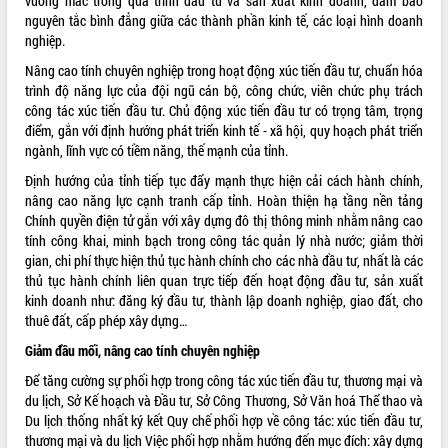
vướng mắc trong quá trình đầu tư và sản xuất kinh doanh, đảm bảo
sầu riêng tại Đắk Lắk
nguyên tắc bình đẳng giữa các thành phần kinh tế, các loại hình doanh
Trình diễn nghệ thuật chế biến các
nghiệp.
món ăn từ sầu riêng
Nâng cao tính chuyên nghiệp trong hoạt động xúc tiến đầu tư, chuẩn hóa
Đắk Lắk công bố Quy hoạch và xúc
trình độ năng lực của đội ngũ cán bộ, công chức, viên chức phụ trách
THỐNG KÊ TRUY CẬP
tiến đầu tư tỉnh
công tác xúc tiến đầu tư. Chủ động xúc tiến đầu tư có trọng tâm, trọng
Ngành cá ngừ Đắk Lắk chủ động thích
Hôm nay:
18442
điểm, gắn với định hướng phát triển kinh tế - xã hội, quy hoạch phát triển
ứng để giữ vững thị trường xuất khẩu
ngành, lĩnh vực có tiềm năng, thế mạnh của tỉnh.
Tất cả:
65994584
Diễn đàn Kinh tế tư nhân Việt Nam đột
Định hướng của tỉnh tiếp tục đẩy mạnh thực hiện cải cách hành chính,
phá cơ chế - Hợp tác công tư
nâng cao năng lực cạnh tranh cấp tỉnh. Hoàn thiện hạ tầng nền tảng
Đề án 06 tạo bước ngoặt đột phá trong
Chính quyền điện tử gắn với xây dựng đô thị thông minh nhằm nâng cao
cải cách hành chính tỉnh Đắk Lắk
tính công khai, minh bạch trong công tác quản lý nhà nước; giảm thời
gian, chi phí thực hiện thủ tục hành chính cho các nhà đầu tư, nhất là các
Kết nối tour, đẩy mạnh chuyển đổi số
thủ tục hành chính liên quan trực tiếp đến hoạt động đầu tư, sản xuất
để phát triển du lịch Đắk Lắk
kinh doanh như: đăng ký đầu tư, thành lập doanh nghiệp, giao đất, cho
Khởi động Dự án Đầu tư xây dựng hạ
thuê đất, cấp phép xây dựng…
tầng kỹ thuật Cụm công nghiệp Tân
Tiến
Giảm đầu mối, nâng cao tính chuyên nghiệp
Gặp mặt các cơ quan báo chí nhân Kỷ
Để tăng cường sự phối hợp trong công tác xúc tiến đầu tư, thương mại và
niệm 101 năm Ngày Báo chí Cách
du lịch, Sở Kế hoạch và Đầu tư, Sở Công Thương, Sở Văn hoá Thể thao và
mạng Việt Nam
Du lịch thống nhất ký kết Quy chế phối hợp về công tác: xúc tiến đầu tư,
Đắk Lắk sơ kết 4 năm triển khai thực
thương mại và du lịch Việc phối hợp nhằm hướng đến mục đích: xây dựng