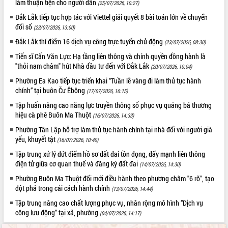
làm thuận tiện cho người dân
(25/07/2026, 10:27)
Hồ Thị Nguyên Thảo làm việc tại Trung
tâm Phục vụ hành chính công xã Ea
Đắk Lắk tiếp tục hợp tác với Viettel giải quyết 8 bài toán lớn về chuyển
đổi số
Phê
(23/07/2026, 13:00)
Xây dựng nền hành chính số đồng
Đắk Lắk thí điểm 16 dịch vụ công trực tuyến chủ động
(23/07/2026, 08:30)
hành cùng nông dân dân, doanh nghiệp
Tiến sĩ Cấn Văn Lực: Hạ tầng liên thông và chính quyền đồng hành là
Giai đoạn 2026-2030, Đắk Lắk phấn
"thỏi nam châm" hút Nhà đầu tư đến với Đắk Lắk
(20/07/2026, 10:04)
đấu có 77% xã đạt chuẩn nông thôn
Phường Ea Kao tiếp tục triển khai “Tuần lễ vàng đi làm thủ tục hành
mới
chính” tại buôn Čư Êbông
(17/07/2026, 16:15)
Chuyển đổi số 'mở đường' cho nông
Tập huấn nâng cao năng lực truyền thông số phục vụ quảng bá thương
nghiệp Đắk Lắk tăng trưởng bứt phá
hiệu cà phê Buôn Ma Thuột
(16/07/2026, 14:33)
Triển khai đồng bộ đo đạc, lập hồ sơ
địa chính, hoàn thiện cơ sở dữ liệu đất
Phường Tân Lập hỗ trợ làm thủ tục hành chính tại nhà đối với người già
đai
yếu, khuyết tật
(16/07/2026, 10:40)
Ứng dụng sinh trắc học - Bước tiến
Tập trung xử lý dứt điểm hồ sơ đất đai tồn đọng, đẩy mạnh liên thông
trong hành trình chuyển đổi số tại Đắk
điện tử giữa cơ quan thuế và đăng ký đất đai
(14/07/2026, 14:30)
Lắk
Phường Buôn Ma Thuột đổi mới điều hành theo phương châm "6 rõ", tạo
Đắk Lắk nâng cao hiệu quả công tác
đột phá trong cải cách hành chính
(13/07/2026, 14:44)
Đảng từ Sổ tay đảng viên điện tử
Tập trung nâng cao chất lượng phục vụ, nhân rộng mô hình “Dịch vụ
Đắk Lắk đẩy mạnh nuôi biển công
công lưu động” tại xã, phường
(04/07/2026, 14:17)
nghệ, hướng tới phát triển thủy sản
bền vững