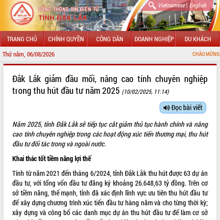
|
Vietnamese
English
TRANG CHỦ
CHÍNH QUYỀN
CÔNG DÂN
DOANH NGHIỆP
DU KHÁCH
Thứ năm, 06/08/2026
CHÀO MỪNG ĐẾN VỚI CỔ
GIỚI THIỆU
Đắk Lắk giảm đầu mối, nâng cao tính chuyên nghiệp
trong thu hút đầu tư năm 2025
(10/02/2025, 11:14)
LÃNH ĐẠO UBND TỈNH
Đọc bài viết
TIN TỨC SỰ KIỆN
Năm 2025, tỉnh Đắk Lắk sẽ
tiếp tục cắt giảm thủ tục hành chính và nâng
SỞ, BAN, NGÀNH
cao tính chuyên nghiệp trong các hoạt động
xúc tiến thương mại, thu hút
đầu tư đối tác trong và ngoài nước.
UBND CÁC XÃ, PHƯỜNG
Khai thác tốt tiềm năng lợi thế
Tính từ năm 2021 đến tháng 6/2024, tỉnh Đắk Lắk thu hút được 63 dự án
THÔNG TIN CHỈ ĐẠO ĐIỀU HÀNH
đầu tư, với tổng vốn đầu tư đăng ký khoảng 26.648,63 tỷ đồng. Trên cơ
sở tiềm năng, thế mạnh, tỉnh đã xác định lĩnh vực ưu tiên thu hút đầu tư
HỆ THỐNG VĂN BẢN
để xây dựng chương trình xúc tiến đầu tư hàng năm và cho từng thời kỳ;
xây dựng và công bố các danh mục dự án thu hút đầu tư để làm cơ sở
VĂN BẢN HĐND TỈNH