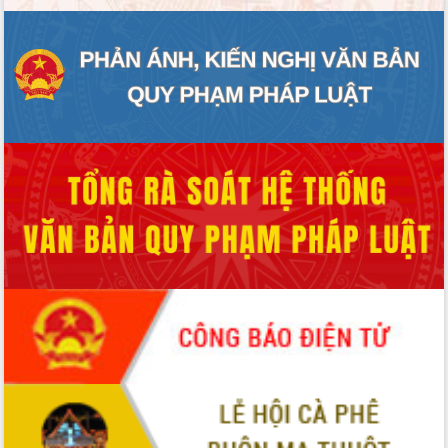
Tập huấn ứng dụng trí tuệ nhân tạo (AI)
trong thương mại điện tử năm 2026
Đoàn đại biểu Quốc hội tỉnh Đắk Lắk
trao đổi thông tin trước Kỳ họp thứ
nhất, Quốc hội khóa XVI
Quyết liệt cải cách hành chính, khơi
thông nguồn lực phát triển
Nâng cao hiệu lực, hiệu quả HĐND
tỉnh thông qua hiện đại hóa hành chính
Xã Ea Phê gắn cải cách hành chính với
chuyển đổi số
Phó Chủ tịch Thường trực UBND tỉnh
Hồ Thị Nguyên Thảo làm việc tại Trung
tâm Phục vụ hành chính công xã Ea
Phê
Xây dựng nền hành chính số đồng
hành cùng nông dân dân, doanh nghiệp
Giai đoạn 2026-2030, Đắk Lắk phấn
đấu có 77% xã đạt chuẩn nông thôn
mới