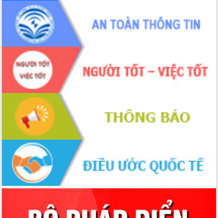
2026-2031
Đảm bảo cuộc bầu cử đại biểu Quốc
hội và đại biểu HĐND các cấp diễn ra
an toàn, hiệu quả, đúng quy định
Thủ tướng Chính phủ Phạm Minh Chính
kiểm tra, chỉ đạo hoàn thành các dự
án cao tốc và thăm khu tái định cư tại
Đắk Lắk
Sôi nổi Hội đua ngựa truyền thống Gò
Thì Thùng mừng Xuân Bính Ngọ 2026
Lãnh đạo tỉnh dâng hương tưởng niệm
tại Đập Đồng Cam đầu Xuân Bính Ngọ
Ngành nông nghiệp phấn đấu tăng
trưởng đạt 5,86% trong năm 2026
UBND tỉnh Đắk Lắk triển khai công tác
quốc phòng, quân sự địa phương năm
2026
Đắk Lắk tập trung toàn lực khắc phục
tồn tại IUU, sẵn sàng làm việc với
Đoàn thanh tra EC
Chủ tịch UBND tỉnh Tạ Anh Tuấn thăm,