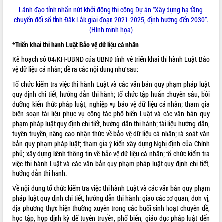
phá cơ chế - Hợp tác công tư
Lãnh đạo tỉnh nhấn nút khởi động thi công Dự án “Xây dựng hạ tầng
Đề án 06 tạo bước ngoặt đột phá trong
chuyển đổi số tỉnh Đắk Lắk giai đoạn 2021-2025, định hướng đến 2030”.
cải cách hành chính tỉnh Đắk Lắk
(Hình minh họa)
Kết nối tour, đẩy mạnh chuyển đổi số
*
Triển khai thi hành Luật Bảo vệ dữ liệu cá nhân
để phát triển du lịch Đắk Lắk
Kế hoạch số 04/KH-UBND của UBND tỉnh về triển khai thi hành Luật Bảo
Khởi động Dự án Đầu tư xây dựng hạ
vệ dữ liệu cá nhân; đề ra các nội dung như sau:
tầng kỹ thuật Cụm công nghiệp Tân
Tiến
Tổ chức kiểm tra việc thi hành Luật và các văn bản quy phạm pháp luật
quy định chi tiết, hướng dẫn thi hành; tổ chức tập huấn chuyên sâu, bồi
Gặp mặt các cơ quan báo chí nhân Kỷ
dưỡng kiến thức pháp luật, nghiệp vụ bảo vệ dữ liệu cá nhân; tham gia
niệm 101 năm Ngày Báo chí Cách
biên soạn tài liệu phục vụ công tác phổ biến Luật và các văn bản quy
mạng Việt Nam
phạm pháp luật quy định chi tiết, hướng dẫn thi hành; tài liệu hướng dẫn,
Đắk Lắk sơ kết 4 năm triển khai thực
tuyên truyền, nâng cao nhận thức về bảo vệ dữ liệu cá nhân; rà soát văn
hiện Đề án 06 của Chính phủ
bản quy phạm pháp luật; tham gia ý kiến xây dựng Nghị định của Chính
Họp báo thông tin về Hội nghị Công bố
phủ; xây dựng kênh thông tin về bảo vệ dữ liệu cá nhân; tổ chức kiểm tra
Quy hoạch và Xúc tiến đầu tư tỉnh Đắk
việc thi hành Luật và các văn bản quy phạm pháp luật quy định chi tiết,
Lắk
hướng dẫn thi hành.
Khơi thông điểm nghẽn, đẩy nhanh
Về nội dung tổ chức kiểm tra việc thi hành Luật và các văn bản quy phạm
giải ngân vốn khắc phục thiên tai
pháp luật quy định chi tiết, hướng dẫn thi hành: giao các cơ quan, đơn vị,
HĐND tỉnh thông qua điều chỉnh Quy
địa phương thực hiện thường xuyên trong các buổi sinh hoạt chuyên đề,
hoạch tỉnh thời kỳ 2021-2030
học tập, họp định kỳ để tuyên truyền, phổ biến, giáo dục pháp luật đến