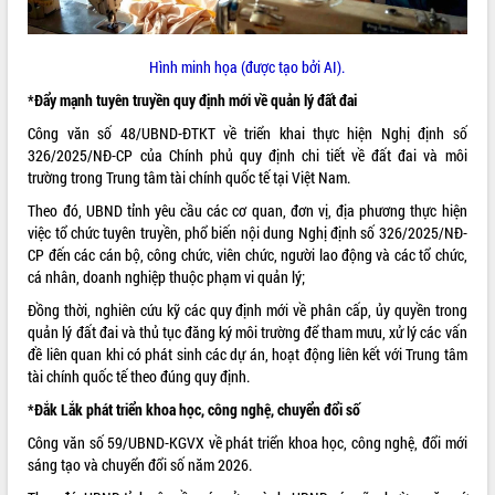
VIDEO
Hình minh họa (được tạo bởi AI).
Loading the player...
*Đẩy mạnh tuyên truyền quy định mới về quản lý đất đai
Khám bệnh, cấp phát thuốc miễn phí
và tặng quà người dân xã Cư Pui
Công văn số
48/UBND-ĐTKT
về triển khai thực hiện Nghị định số
326/2025/NĐ-CP của Chính phủ quy định chi tiết về đất đai và môi
Hội nghị UBND tỉnh Đắk Lắk thường kỳ
trường trong Trung tâm tài chính quốc tế tại Việt Nam.
tháng 7/2026
Lễ truy tặng danh hiệu “Bà Mẹ Việt
Theo đó, UBND tỉnh yêu cầu các cơ quan, đơn vị, địa phương thực hiện
Nam Anh hùng” và trao Huân chương
việc tổ chức tuyên truyền, phổ biến nội dung Nghị định số 326/2025/NĐ-
Lao động
CP đến các cán bộ, công chức, viên chức, người lao động và các tổ chức,
ALBUM ẢNH
cá nhân, doanh nghiệp thuộc phạm vi quản lý;
UBND tỉnh Đắk Lắk triển khai nhiệm
vụ 6 tháng cuối năm 2026
Đồng thời, nghiên cứu kỹ các quy định mới về phân cấp, ủy quyền trong
Kỳ họp thứ Hai, Hội đồng nhân dân
quản lý đất đai và thủ tục đăng ký môi trường để tham mưu, xử lý các vấn
tỉnh khóa XI quyết nghị nhiều nội dung
đề liên quan khi có phát sinh các dự án, hoạt động liên kết với Trung tâm
quan trọng
tài chính quốc tế theo đúng quy định.
Bí thư Tỉnh ủy Lương Nguyễn Minh
*
Đắk Lắk phát triển khoa học, công nghệ, chuyển đổi số
Triết thăm, tặng quà người có công với
Công văn số
59/UBND-KGVX
về phát triển khoa học, công nghệ, đổi mới
cách mạng
sáng tạo và chuyển đổi số năm 2026.
Rà soát, hoàn thiện hệ thống thiết chế
văn hóa, thể thao đáp ứng yêu cầu
LIÊN KẾT WEB