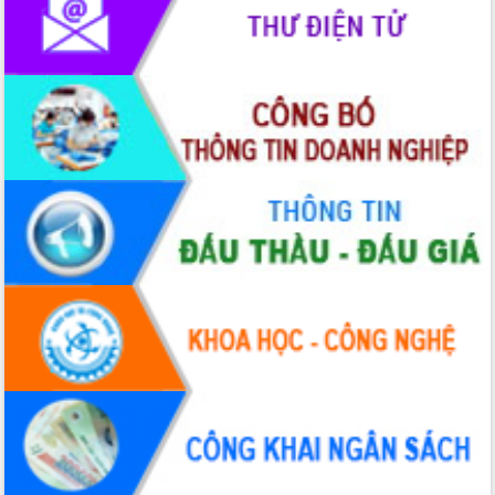
hai con số trong năm 2026
Tổ chức trang trọng Lễ hội Đền thờ
Lương Văn Chánh năm 2026
Phó Bí thư Tỉnh ủy Đắk Lắk Đỗ Hữu
Huy giữ chức Bí thư Đảng ủy Ủy Ban
Nhân dân tỉnh
Bệnh án điện tử thúc đẩy chuyển đổi
số y tế tại Đắk Lắk
Chuyển đổi số thư viện: Mở rộng
không gian tri thức trong thời đại số
Đánh giá, rút kinh nghiệm công tác tổ
chức diễn tập trước ngày bầu cử
Chương trình “Gặp gỡ hữu nghị –
Friendship Meeting New Year 2026”
Bầu cử Quốc hội và HĐND: Cử tri Đắk
Lắk gửi gắm niềm tin, kỳ vọng vào lá
phiếu
Đắk Lắk sẵn sàng các điều kiện cho
Ngày hội bầu cử đại biểu Quốc hội
khóa XVI và HĐND các cấp nhiệm kỳ