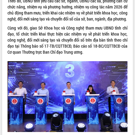
Theo đó, UBND tỉnh yêu cầu các sở, ngành, UBND các xã, phường căn cứ
phát triển mới
chức năng, nhiệm vụ và phương hướng, nhiệm vụ công tác năm 2026 để
chủ động tham mưu, triển khai các nhiệm vụ về phát triển khoa học, công
Thường trực HĐND tỉnh Đắk Lắk gặp
nghệ, đổi mới sáng tạo và chuyển đổi số của sở, ban, ngành, địa phương.
mặt Đoàn chuyên gia y tế TP. Hồ Chí
Minh
Cùng với đó, giao Sở Khoa học và Công nghệ tham mưu UBND tỉnh chỉ
THỐNG KÊ TRUY CẬP
Lễ truy điệu và an táng hài cốt liệt sĩ
đạo, tổ chức triển khai thực hiện các nhiệm vụ về phát triển khoa học,
tại Nghĩa trang Liệt sĩ xã Sơn Hòa
Hôm nay:
28092
công nghệ, đổi mới sáng tạo và chuyển đổi số trên địa bàn tỉnh theo chỉ
đạo tại Thông báo số 17-TB/CQTTBCĐ, Báo cáo số 18-BC/CQTTBCĐ của
Bàn giải pháp tháo gỡ khó khăn trong
Tất cả:
66073415
Cơ quan Thường trực Ban Chỉ đạo Trung ương.
xuất khẩu sầu riêng và triển khai quy
định EUDR
Thứ trưởng Bộ Nông nghiệp và Môi
trường Nguyễn Hoàng Hiệp khảo sát
vùng trồng và doanh nghiệp đóng gói
sầu riêng tại Đắk Lắk
Trình diễn nghệ thuật chế biến các
món ăn từ sầu riêng
Đắk Lắk công bố Quy hoạch và xúc
tiến đầu tư tỉnh
Ngành cá ngừ Đắk Lắk chủ động thích
ứng để giữ vững thị trường xuất khẩu
Diễn đàn Kinh tế tư nhân Việt Nam đột