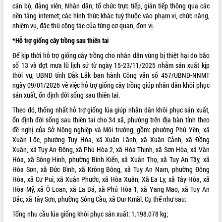
Hội thảo góp ý hồ sơ điều chỉnh quy
cán bộ, đảng viên, Nhân dân; tổ chức trực tiếp, gián tiếp thông qua các
hoạch tỉnh Đắk Lắk thời kỳ 2021-2030,
nền tảng internet; các hình thức khác tuỳ thuộc vào phạm vi, chức năng,
tầm nhìn đến năm 2050
nhiệm vụ, đặc thù công tác của từng cơ quan, đơn vị.
Nâng cao hiệu quả hoạt động của các
*
Hỗ trợ giống cây trồng sau thiên tai
doanh nghiệp nhà nước
Để kịp thời hỗ trợ giống cây trồng cho nhân dân vùng bị thiệt hại do bão
Hội nghị triển khai kết nối mạng
số 13 và đợt mưa lũ lịch sử từ ngày 15-23/11/2025 nhằm sản xuất kịp
truyền số liệu chuyên dùng phục vụ cơ
thời vụ, UBND tỉnh Đắk Lắk ban hành Công văn số 457/UBND-NNMT
quan Đảng, Nhà nước
ngày 09/01/2026 về việc hỗ trợ giống cây trồng giúp nhân dân khôi phục
Lễ phát động chuỗi hoạt động chung
sản xuất, ổn định đời sống sau thiên tai.
tay làm sạch môi trường
Theo đó, thống nhất hỗ trợ giống lúa giúp nhân dân khôi phục sản xuất,
Xã Ea Kar bước chuyển mình trong
ổn định đời sống sau thiên tai cho 34 xã, phường trên địa bàn tỉnh theo
công tác cải cách hành chính mô hình
đề nghị của Sở Nông nghiệp và Môi trường, gồm: phường Phú Yên, xã
mới
Xuân Lộc, phường Tuy Hòa, xã Xuân Lãnh, xã Xuân Cảnh, xã Đồng
UBND tỉnh họp báo định kỳ tháng 4
Xuân, xã Tuy An Đông, xã Phú Hòa 2, xã Hòa Thịnh, xã Sơn Hòa, xã Vân
năm 2026
Hòa, xã Sông Hinh, phường Bình Kiến, xã Xuân Thọ, xã Tuy An Tây, xã
Hội thảo khoa học “Giải pháp thúc đẩy
Hòa Sơn, xã Đức Bình, xã Krông Bông, xã Tuy An Nam, phường Đông
phát triển nền kinh tế xanh tại tỉnh
Hòa, xã Cư Pui, xã Xuân Phước, xã Hòa Xuân, Xã Ea Ly, xã Tây Hòa, xã
Đắk Lắk”
Hòa Mỹ, xã Ô Loan, xã Ea Bá, xã Phú Hòa 1, xã Yang Mao, xã Tuy An
Bắc, xã Tây Sơn, phường Sông Cầu, xã Dur Kmăl. Cụ thể như sau:
Tăng cường giám sát, đôn đốc thực
hiện nhiệm vụ quản lý tài sản công
Tổng nhu cầu lúa giống khôi phục sản xuất: 1.198.078 kg;
hàng tuần