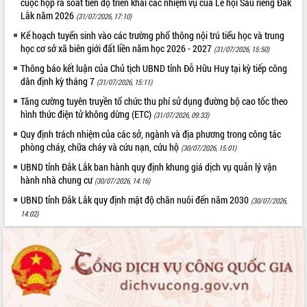
cuộc họp rà soát tiến độ triển khai các nhiệm vụ của Lễ hội Sầu riêng Đắk
Hòn Yến phát triển du lịch gắn với bảo
Lắk năm 2026
(31/07/2026, 17:10)
tồn biển
Lấy ý kiến điều chỉnh Quy hoạch tỉnh
Kế hoạch tuyển sinh vào các trường phổ thông nội trú tiểu học và trung
học cơ sở xã biên giới đất liền năm học 2026 - 2027
Đắk Lắk thời kỳ 2021-2030, tầm nhìn
(31/07/2026, 15:50)
đến năm 2050
Thông báo kết luận của Chủ tịch UBND tỉnh Đỗ Hữu Huy tại kỳ tiếp công
Phát động chiến dịch 30 ngày đêm
dân định kỳ tháng 7
(31/07/2026, 15:11)
giải phóng mặt bằng Tuyến đường bộ
Tăng cường tuyên truyền tổ chức thu phí sử dụng đường bộ cao tốc theo
ven biển
hình thức điện tử không dừng (ETC)
(31/07/2026, 09:33)
Đắk Lắk nỗ lực thúc đẩy tăng trưởng
Quy định trách nhiệm của các sở, ngành và địa phương trong công tác
kinh tế từ 10% trở lên trong Quý
phòng cháy, chữa cháy và cứu nạn, cứu hộ
(30/07/2026, 15:01)
II/2026
UBND tỉnh Đắk Lắk ban hành quy định khung giá dịch vụ quản lý vận
Đắk Lắk ký kết thỏa thuận hợp tác về
hành nhà chung cư
(30/07/2026, 14:16)
chuyển đổi số giai đoạn 2026 – 2030
với Tập đoàn Bưu chính Viễn thông
UBND tỉnh Đắk Lắk quy định mật độ chăn nuôi đến năm 2030
(30/07/2026,
Việt Nam
14:02)
Thứ trưởng Bộ Y tế làm việc với tỉnh
Đắk Lắk về phát triển nhân lực y tế
cho trạm y tế cấp xã
Du lịch Đắk Lắk nâng tầm trải nghiệm
du khách thông qua Hệ thống cơ sở dữ
liệu và Bản đồ số