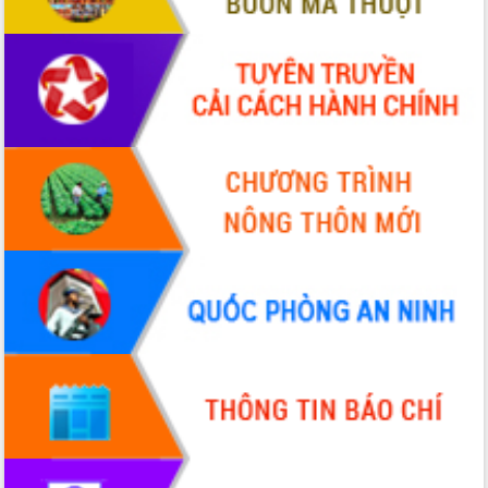
Chuyển đổi số 'mở đường' cho nông
nghiệp Đắk Lắk tăng trưởng bứt phá
Triển khai đồng bộ đo đạc, lập hồ sơ
địa chính, hoàn thiện cơ sở dữ liệu đất
đai
Ứng dụng sinh trắc học - Bước tiến
trong hành trình chuyển đổi số tại Đắk
Lắk
Đắk Lắk nâng cao hiệu quả công tác
Đảng từ Sổ tay đảng viên điện tử
Đắk Lắk đẩy mạnh nuôi biển công
nghệ, hướng tới phát triển thủy sản
bền vững
Tập huấn nâng cao năng lực triển khai
chuyển đổi số cho cán bộ, công chức
cấp xã
Đắk Lắk phát động hưởng ứng Ngày
Quyền của người tiêu dùng Việt Nam
2026
Đẩy mạnh cải cách hành chính, quyết
tâm đạt được mục tiêu tăng trưởng