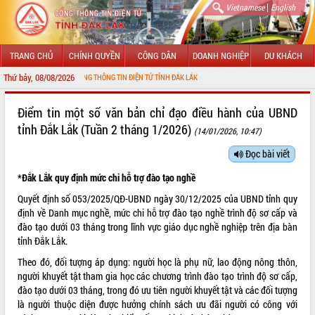
|
Vietnamese
English
TRANG CHỦ
CHÍNH QUYỀN
CÔNG DÂN
DOANH NGHIỆP
DU KHÁCH
Thứ bảy, 08/08/2026
ỪNG ĐẾN VỚI CỔNG THÔNG TIN ĐIỆN TỬ TỈNH ĐẮK LẮK
GIỚI THIỆU
Điểm tin một số văn bản chỉ đạo điều hành của UBND
tỉnh Đắk Lắk (Tuần 2 tháng 1/2026)
(14/01/2026, 10:47)
LÃNH ĐẠO UBND TỈNH
Đọc bài viết
TIN TỨC SỰ KIỆN
*
Đắk Lắk quy định mức chi hỗ trợ đào tạo nghề
SỞ, BAN, NGÀNH
Quyết định số
053/2025/QĐ-UBND
ngày 30/12/2025 của UBND tỉnh quy
định về Danh mục nghề, mức chi hỗ trợ đào tạo nghề trình độ sơ cấp và
UBND CÁC XÃ, PHƯỜNG
đào tạo dưới 03 tháng trong lĩnh vực giáo dục nghề nghiệp trên địa bàn
tỉnh Đắk Lắk.
THÔNG TIN CHỈ ĐẠO ĐIỀU HÀNH
Theo đó, đối tượng áp dụng: người học là phụ nữ, lao động nông thôn,
người khuyết tật tham gia học các chương trình đào tạo trình độ sơ cấp,
HỆ THỐNG VĂN BẢN
đào tạo dưới 03 tháng, trong đó ưu tiên người khuyết tật và các đối tượng
là người thuộc diện được hưởng chính sách ưu đãi người có công với
VĂN BẢN HĐND TỈNH