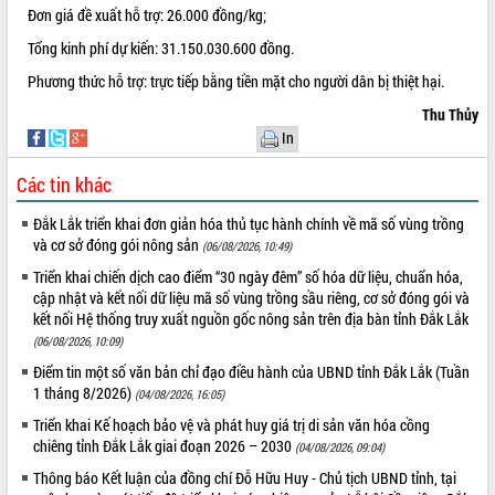
Đơn giá đề xuất hỗ trợ: 26.000 đồng/kg;
Tháo gỡ những vướng mắc, đẩy mạnh
công tác cải cách thủ tục hành chính
Tổng kinh phí dự kiến: 31.150.030.600 đồng.
tại Trung tâm Phục vụ hành chính
Phương thức hỗ trợ: trực tiếp bằng tiền mặt cho người dân bị thiệt hại.
công tỉnh
Thu Thủy
Đắk Lắk: Tôn vinh 46 giải pháp tại Hội
thi Sáng tạo Kỹ thuật 2024 - 2025
In
Đắk Lắk rà soát, điều chỉnh Đề án 190
Các tin khác
về phát triển nuôi trồng thủy sản
Phó Chủ tịch UBND tỉnh Đắk Lắk
Đắk Lắk triển khai đơn giản hóa thủ tục hành chính về mã số vùng trồng
Trương Công Thái kiểm tra thực địa
và cơ sở đóng gói nông sản
(06/08/2026, 10:49)
Dự án cao tốc Khánh Hòa - Buôn Ma
Triển khai chiến dịch cao điểm “30 ngày đêm” số hóa dữ liệu, chuẩn hóa,
Thuột
cập nhật và kết nối dữ liệu mã số vùng trồng sầu riêng, cơ sở đóng gói và
Định vị cà phê Việt Nam như một “di
kết nối Hệ thống truy xuất nguồn gốc nông sản trên địa bàn tỉnh Đắk Lắk
sản sống” trong dòng chảy toàn cầu
(06/08/2026, 10:09)
Xây dựng nông thôn mới: Nâng cao đời
Điểm tin một số văn bản chỉ đạo điều hành của UBND tỉnh Đắk Lắk (Tuần
sống người dân từ những mô hình thiết
1 tháng 8/2026)
(04/08/2026, 16:05)
thực
Triển khai Kế hoạch bảo vệ và phát huy giá trị di sản văn hóa cồng
Quyết liệt tháo gỡ vướng mắc, đẩy
chiêng tỉnh Đắk Lắk giai đoạn 2026 – 2030
(04/08/2026, 09:04)
nhanh tiến độ các dự án trọng điểm
trong Khu kinh tế Nam Phú Yên
Thông báo Kết luận của đồng chí Đỗ Hữu Huy - Chủ tịch UBND tỉnh, tại