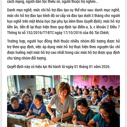
cách mạng, người dân tộc thiểu số, người thuộc hộ nghèo...
ĐIỂM TIN VĂN BẢN
Danh mục nghề, mức chi hỗ trợ đào tạo cụ thể như sau: danh mục nghề,
mức chi hỗ trợ đào tạo trình độ sơ cấp và đào tạo dưới 3 tháng cho người
QUY HOẠCH - KẾ HOẠCH
học nghề trên một khóa học (tại phụ lục kèm theo Quyết định); mức hỗ trợ
tiền ăn, tiền đi lại thực hiện theo quy định tại điểm a, b, c khoản 2 Điều 7
Thông tư số 152/2016/TT-BTC ngày 17/10/2016 của Bộ Tài Chính;
Trường hợp, người học đồng thời thuộc nhiều nhóm đối tượng được hỗ
trợ theo quy định, việc áp dụng mức hỗ trợ thực hiện theo nguyên tắc chỉ
được hưởng một mức hỗ trợ cao nhất trong các mức hỗ trợ được quy định
cho từng nhóm đối tượng.
Quyết định này có hiệu lực thi hành từ ngày 01 tháng 01 năm 2026.