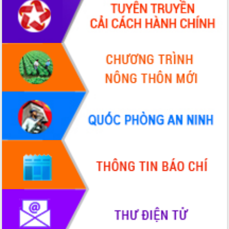
Chuyển đổi số 'mở đường' cho nông
nghiệp Đắk Lắk tăng trưởng bứt phá
Triển khai đồng bộ đo đạc, lập hồ sơ
địa chính, hoàn thiện cơ sở dữ liệu đất
đai
Ứng dụng sinh trắc học - Bước tiến
trong hành trình chuyển đổi số tại Đắk
Lắk
Đắk Lắk nâng cao hiệu quả công tác
Đảng từ Sổ tay đảng viên điện tử
Đắk Lắk đẩy mạnh nuôi biển công
nghệ, hướng tới phát triển thủy sản
bền vững
Tập huấn nâng cao năng lực triển khai
chuyển đổi số cho cán bộ, công chức
cấp xã
Đắk Lắk phát động hưởng ứng Ngày
Quyền của người tiêu dùng Việt Nam
2026
Đẩy mạnh cải cách hành chính, quyết
tâm đạt được mục tiêu tăng trưởng