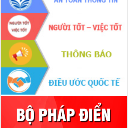
2026-2031
Đảm bảo cuộc bầu cử đại biểu Quốc
hội và đại biểu HĐND các cấp diễn ra
an toàn, hiệu quả, đúng quy định
Thủ tướng Chính phủ Phạm Minh Chính
kiểm tra, chỉ đạo hoàn thành các dự
án cao tốc và thăm khu tái định cư tại
Đắk Lắk
Sôi nổi Hội đua ngựa truyền thống Gò
Thì Thùng mừng Xuân Bính Ngọ 2026
Lãnh đạo tỉnh dâng hương tưởng niệm
tại Đập Đồng Cam đầu Xuân Bính Ngọ
Ngành nông nghiệp phấn đấu tăng
trưởng đạt 5,86% trong năm 2026
UBND tỉnh Đắk Lắk triển khai công tác
quốc phòng, quân sự địa phương năm
2026
Đắk Lắk tập trung toàn lực khắc phục
tồn tại IUU, sẵn sàng làm việc với
Đoàn thanh tra EC
Chủ tịch UBND tỉnh Tạ Anh Tuấn thăm,