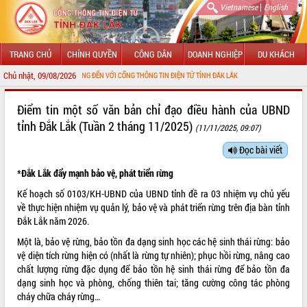
|
Vietnamese
English
TRANG CHỦ
CHÍNH QUYỀN
CÔNG DÂN
DOANH NGHIỆP
DU KHÁCH
Chủ nhật, 09/08/2026
CHÀO MỪNG ĐẾN VỚI CỔNG THÔNG TIN ĐIỆN TỬ TỈNH ĐẮK LẮK
GIỚI THIỆU
Điểm tin một số văn bản chỉ đạo điều hành của UBND
tỉnh Đắk Lắk (Tuần 2 tháng 11/2025)
(11/11/2025, 09:07)
LÃNH ĐẠO UBND TỈNH
Đọc bài viết
TIN TỨC SỰ KIỆN
*Đắk Lắk đẩy mạnh bảo vệ, phát triển rừng
SỞ, BAN, NGÀNH
Kế hoạch số 0103/KH-UBND của UBND tỉnh đề ra 03 nhiệm vụ chủ yếu
về thực hiện nhiệm vụ quản lý, bảo vệ và phát triển rừng trên địa bàn tỉnh
UBND CÁC XÃ, PHƯỜNG
Đắk Lắk năm 2026.
Một là, bảo vệ rừng, bảo tồn đa dạng sinh học các hệ sinh thái rừng: bảo
THÔNG TIN CHỈ ĐẠO ĐIỀU HÀNH
vệ diện tích rừng hiện có (nhất là rừng tự nhiên); phục hồi rừng, nâng cao
chất lượng rừng đặc dụng để bảo tồn hệ sinh thái rừng để bảo tồn đa
HỆ THỐNG VĂN BẢN
dạng sinh học và phòng, chống thiên tai; tăng cường công tác phòng
cháy chữa cháy rừng…
VĂN BẢN HĐND TỈNH