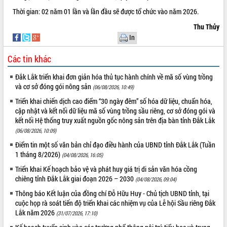
Tháo gỡ những vướng mắc, đẩy mạnh
Thời gian: 02 năm 01 lần và lần đầu sẽ được tổ chức vào năm 2026.
công tác cải cách thủ tục hành chính
Thu Thủy
tại Trung tâm Phục vụ hành chính
In
công tỉnh
Đắk Lắk: Tôn vinh 46 giải pháp tại Hội
Các tin khác
thi Sáng tạo Kỹ thuật 2024 - 2025
Đắk Lắk rà soát, điều chỉnh Đề án 190
Đắk Lắk triển khai đơn giản hóa thủ tục hành chính về mã số vùng trồng
về phát triển nuôi trồng thủy sản
và cơ sở đóng gói nông sản
(06/08/2026, 10:49)
Phó Chủ tịch UBND tỉnh Đắk Lắk
Triển khai chiến dịch cao điểm “30 ngày đêm” số hóa dữ liệu, chuẩn hóa,
Trương Công Thái kiểm tra thực địa
cập nhật và kết nối dữ liệu mã số vùng trồng sầu riêng, cơ sở đóng gói và
Dự án cao tốc Khánh Hòa - Buôn Ma
kết nối Hệ thống truy xuất nguồn gốc nông sản trên địa bàn tỉnh Đắk Lắk
Thuột
(06/08/2026, 10:09)
Định vị cà phê Việt Nam như một “di
Điểm tin một số văn bản chỉ đạo điều hành của UBND tỉnh Đắk Lắk (Tuần
sản sống” trong dòng chảy toàn cầu
1 tháng 8/2026)
(04/08/2026, 16:05)
Xây dựng nông thôn mới: Nâng cao đời
Triển khai Kế hoạch bảo vệ và phát huy giá trị di sản văn hóa cồng
sống người dân từ những mô hình thiết
chiêng tỉnh Đắk Lắk giai đoạn 2026 – 2030
(04/08/2026, 09:04)
thực
Thông báo Kết luận của đồng chí Đỗ Hữu Huy - Chủ tịch UBND tỉnh, tại
Quyết liệt tháo gỡ vướng mắc, đẩy
cuộc họp rà soát tiến độ triển khai các nhiệm vụ của Lễ hội Sầu riêng Đắk
nhanh tiến độ các dự án trọng điểm
Lắk năm 2026
(31/07/2026, 17:10)
trong Khu kinh tế Nam Phú Yên