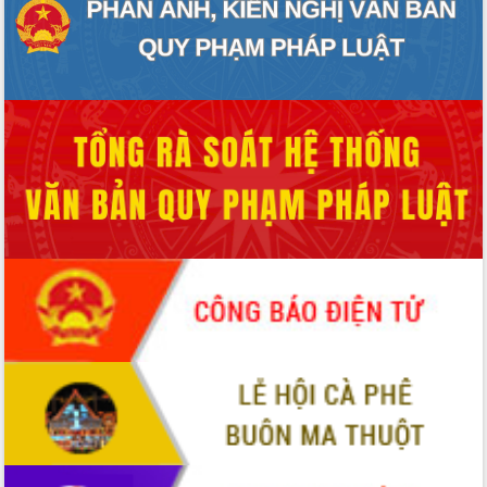
Tập huấn ứng dụng trí tuệ nhân tạo (AI)
trong thương mại điện tử năm 2026
Đoàn đại biểu Quốc hội tỉnh Đắk Lắk
trao đổi thông tin trước Kỳ họp thứ
nhất, Quốc hội khóa XVI
Quyết liệt cải cách hành chính, khơi
thông nguồn lực phát triển
Nâng cao hiệu lực, hiệu quả HĐND
tỉnh thông qua hiện đại hóa hành chính
Xã Ea Phê gắn cải cách hành chính với
chuyển đổi số
Phó Chủ tịch Thường trực UBND tỉnh
Hồ Thị Nguyên Thảo làm việc tại Trung
tâm Phục vụ hành chính công xã Ea
Phê
Xây dựng nền hành chính số đồng
hành cùng nông dân dân, doanh nghiệp
Giai đoạn 2026-2030, Đắk Lắk phấn
đấu có 77% xã đạt chuẩn nông thôn
mới