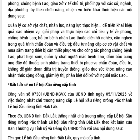
Hội thảo góp ý hồ sơ điều chỉnh quy
phòng, chống bệnh Lao, giao Sở Y tế chủ trì, phối hợp với các sở, ngành,
hoạch tỉnh Đắk Lắk thời kỳ 2021-2030,
địa phương tùy theo chức năng, nhiệm vụ triển khai thực hiện các nội
tầm nhìn đến năm 2050
dung sau:
Nâng cao hiệu quả hoạt động của các
Quản lý cơ sở vật chất, nhân lực, năng lực thực hiện... để triển khai hiệu
doanh nghiệp nhà nước
quả các nhiệm vụ, giải pháp và thực hiện các chỉ tiêu y tế về phòng,
Hội nghị triển khai kết nối mạng
chống bệnh Lao; hỗ trợ bệnh nhân Lao thuộc diện hộ nghèo, cận nghèo
truyền số liệu chuyên dùng phục vụ cơ
trong quá trình chẩn đoán và điều trị; đầu tư nâng cấp cơ sở vật chất và
quan Đảng, Nhà nước
mua sắm trang thiết bị cần thiết phục vụ cho công tác phòng chống bệnh
Lao; phát hiện sớm, quản lý chặt người mắc bệnh Lao, đảm bảo cung
Lễ phát động chuỗi hoạt động chung
ứng đầy đủ thuốc, sinh phẩm, trang thiết bị phục vụ chẩn đoán, điều trị,
tay làm sạch môi trường
không để gián đoạn điều trị; truyền thông, giáo dục sức khỏe, nâng cao
Xã Ea Kar bước chuyển mình trong
nhận thức cộng đồng, giảm kỳ thị, phân biệt đối xử với người mắc Lao…
công tác cải cách hành chính mô hình
mới
*Đắk Lắk sẽ có Lễ hội Sầu riêng cấp tỉnh
UBND tỉnh họp báo định kỳ tháng 4
Công văn số 07301/UBND-KGVX của UBND tỉnh ngày 05/11/2025 về
năm 2026
việc thống nhất chủ trương nâng cấp Lễ hội Sầu riêng Krông Pắc thành
Hội thảo khoa học “Giải pháp thúc đẩy
Lễ hội Sầu riêng tỉnh Đắk Lắk.
phát triển nền kinh tế xanh tại tỉnh
Theo đó, UBND tỉnh Đắk Lắk thống nhất chủ trương nâng cấp Lễ hội Sầu
Đắk Lắk”
riêng Krông Pắc thành Lễ hội Sầu riêng tỉnh Đắk Lắk theo kết luận của
Tăng cường giám sát, đôn đốc thực
Ban Thường vụ Tỉnh uỷ và Đảng ủy UBND tỉnh với các nội dung sau:
hiện nhiệm vụ quản lý tài sản công
Tên gọi: Lễ hội Sầu riêng tỉnh Đắk Lắk, quy mô cấp tỉnh.
hàng tuần