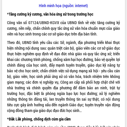
Hình minh họa (nguồn: internet)
VIDEO
*Tăng cường kỷ cương, văn hóa ứng xử trong trường học
Loading the player...
Công văn số 07124/UBND-KGVX của UBND tỉnh về việc tăng cường kỷ
Khám bệnh, cấp phát thuốc miễn phí
cương, nền nếp, chấn chỉnh quy tắc ứng xử văn hóa chuẩn mực của giáo
và tặng quà người dân xã Cư Pui
viên và học sinh trong các cơ sở giáo dục trên địa bàn tỉnh.
Hội nghị UBND tỉnh Đắk Lắk thường kỳ
Theo đó, UBND tỉnh yêu cầu các Sở, ngành, địa phương triển khai thực
tháng 7/2026
hiện những nội dung sau: quán triệt cán bộ, giáo viên các cơ sở giáo dục
Lễ truy tặng danh hiệu “Bà Mẹ Việt
thực hiện nghiêm quy định về đạo đức nhà giáo và quy tắc ứng xử; triển
Nam Anh hùng” và trao Huân chương
khai các chương trình phòng, chống xâm hại học đường, bảo vệ quyền lợi
Lao động
chính đáng của học sinh, đẩy mạnh tuyên truyền, giáo dục kỹ năng tự
ALBUM ẢNH
bảo vệ cho học sinh; chấn chỉnh việc sử dụng mạng xã hội - yêu cầu cán
UBND tỉnh Đắk Lắk triển khai nhiệm
bộ, giáo viên, học sinh phải ứng xử có văn hóa, trách nhiệm trên không
vụ 6 tháng cuối năm 2026
gian mạng; các đơn vị nghiệp vụ, Công an cấp xã phối hợp chặt chẽ với
Kỳ họp thứ Hai, Hội đồng nhân dân
nhà trường và chính quyền địa phương để đảm bảo an ninh, trật tự
tỉnh khóa XI quyết nghị nhiều nội dung
trường học, đặc biệt là phòng ngừa bạo lực học đường; xử lý nghiêm
quan trọng
những thông tin đăng tải, lan truyền thông tin sai sự thật, có nội dung
Bí thư Tỉnh ủy Lương Nguyễn Minh
tiêu cực gây ảnh hưởng xấu đến ngành Giáo dục; tuyên truyền vận động
Triết thăm, tặng quà người có công với
cộng đồng tham gia giáo dục đạo đức học sinh…
cách mạng
*Đắk Lắk phòng, chống dịch cúm gia cầm
Rà soát, hoàn thiện hệ thống thiết chế
văn hóa, thể thao đáp ứng yêu cầu
LIÊN KẾT WEB