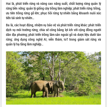
Hai là, phát triển rừng và nâng cao năng suất, chất lượng rừng quản lý
ĐIỂM TIN VĂN BẢN
rừng bền vững: quản lý giống cây trồng lâm nghiệp; phát triển rừng trồng,
ưu tiên trồng rừng gỗ lớn; phục hồi rừng tự nhiên bằng khoanh nuôi xúc
QUY HOẠCH - KẾ HOẠCH
tiến tái sinh tự nhiên…
Ba là, các hoạt động, nhiệm vụ bảo vệ và phát triển rừng khác: phát triển
dịch vụ môi trường rừng, chia sẻ công bằng lợi ích với cộng đồng người
dân địa phương; phát triển trồng lâm sản ngoài gỗ và dược liệu dưới tán
rừng; ứng dụng công nghệ AI, viễn thám, IoT trong giám sát rừng và
quản lý hạ tầng lâm nghiệp…