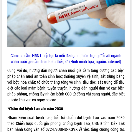
phá cơ chế - Hợp tác công tư
Đề án 06 tạo bước ngoặt đột phá trong
cải cách hành chính tỉnh Đắk Lắk
Kết nối tour, đẩy mạnh chuyển đổi số
để phát triển du lịch Đắk Lắk
Khởi động Dự án Đầu tư xây dựng hạ
tầng kỹ thuật Cụm công nghiệp Tân
Tiến
Cúm gia cầm H5N1 tiếp tục là mối đe dọa nghiêm trọng đối với ngành
Gặp mặt các cơ quan báo chí nhân Kỷ
chăn nuôi gia cầm trên toàn thế giới (Hình minh họa, nguồn: internet)
niệm 101 năm Ngày Báo chí Cách
mạng Việt Nam
Cùng với đó, hướng dẫn người chăn nuôi gia cầm tăng cường các biện
Đắk Lắk sơ kết 4 năm triển khai thực
pháp chăn nuôi an toàn sinh học; thường xuyên vệ sinh, sát trùng bằng
hiện Đề án 06 của Chính phủ
vôi bột, hóa chất; tổ chức tháng tổng vệ sinh, tiêu độc, sát trùng để tiêu
diệt các loại mầm bệnh; tuyên truyền, hướng dẫn người dân về các biện
Họp báo thông tin về Hội nghị Công bố
pháp phòng, chống lây nhiễm bệnh CGC từ động vật sang người, đặc biệt
Quy hoạch và Xúc tiến đầu tư tỉnh Đắk
tại các khu vực có nguy cơ cao…
Lắk
Khơi thông điểm nghẽn, đẩy nhanh
*Chấm dứt bệnh Lao vào năm 2030
giải ngân vốn khắc phục thiên tai
Nhằm kiểm soát bệnh Lao, tiến tới chấm dứt bệnh Lao vào năm 2030
HĐND tỉnh thông qua điều chỉnh Quy
theo Chiến lược quốc gia phòng, chống bệnh Lao, UBND tỉnh Đắk Lắk
hoạch tỉnh thời kỳ 2021-2030
ban hành Công văn số 07247/UBND-KGVX về việc tăng cường công tác