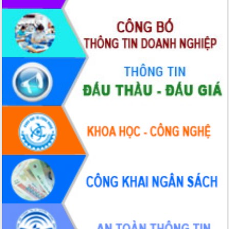
hai con số trong năm 2026
Tổ chức trang trọng Lễ hội Đền thờ
Lương Văn Chánh năm 2026
Phó Bí thư Tỉnh ủy Đắk Lắk Đỗ Hữu
Huy giữ chức Bí thư Đảng ủy Ủy Ban
Nhân dân tỉnh
Bệnh án điện tử thúc đẩy chuyển đổi
số y tế tại Đắk Lắk
Chuyển đổi số thư viện: Mở rộng
không gian tri thức trong thời đại số
Đánh giá, rút kinh nghiệm công tác tổ
chức diễn tập trước ngày bầu cử
Chương trình “Gặp gỡ hữu nghị –
Friendship Meeting New Year 2026”
Bầu cử Quốc hội và HĐND: Cử tri Đắk
Lắk gửi gắm niềm tin, kỳ vọng vào lá
phiếu
Đắk Lắk sẵn sàng các điều kiện cho
Ngày hội bầu cử đại biểu Quốc hội
khóa XVI và HĐND các cấp nhiệm kỳ