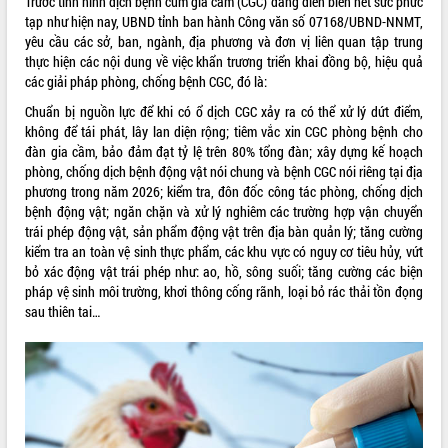
Trước tình hình dịch bệnh cúm gia cầm (CGC) đang diễn biến hết sức phức
phát triển mới
tạp như hiện nay, UBND tỉnh ban hành Công văn số
07168/UBND-NNMT
,
yêu cầu các sở, ban, ngành, địa phương và đơn vị liên quan tập trung
Thường trực HĐND tỉnh Đắk Lắk gặp
thực hiện các nội dung về việc khẩn trương triển khai đồng bộ, hiệu quả
mặt Đoàn chuyên gia y tế TP. Hồ Chí
các giải pháp phòng, chống bệnh CGC, đó là:
Minh
THỐNG KÊ TRUY CẬP
Lễ truy điệu và an táng hài cốt liệt sĩ
Chuẩn bị nguồn lực để khi có ổ dịch CGC xảy ra có thể xử lý dứt điểm,
tại Nghĩa trang Liệt sĩ xã Sơn Hòa
Hôm nay:
11354
không để tái phát, lây lan diện rộng; tiêm vắc xin CGC phòng bệnh cho
đàn gia cầm, bảo đảm đạt tỷ lệ trên 80% tổng đàn; xây dựng kế hoạch
Bàn giải pháp tháo gỡ khó khăn trong
Tất cả:
66097022
phòng, chống dịch bệnh động vật nói chung và bệnh CGC nói riêng tại địa
xuất khẩu sầu riêng và triển khai quy
phương trong năm 2026; kiểm tra, đôn đốc công tác phòng, chống dịch
định EUDR
bệnh động vật; ngăn chặn và xử lý nghiêm các trường hợp vận chuyển
Thứ trưởng Bộ Nông nghiệp và Môi
trái phép động vật, sản phẩm động vật trên địa bàn quản lý; tăng cường
trường Nguyễn Hoàng Hiệp khảo sát
kiểm tra an toàn vệ sinh thực phẩm, các khu vực có nguy cơ tiêu hủy, vứt
vùng trồng và doanh nghiệp đóng gói
bỏ xác động vật trái phép như: ao, hồ, sông suối; tăng cường các biện
sầu riêng tại Đắk Lắk
pháp vệ sinh môi trường, khơi thông cống rãnh, loại bỏ rác thải tồn đọng
Trình diễn nghệ thuật chế biến các
sau thiên tai…
món ăn từ sầu riêng
Đắk Lắk công bố Quy hoạch và xúc
tiến đầu tư tỉnh
Ngành cá ngừ Đắk Lắk chủ động thích
ứng để giữ vững thị trường xuất khẩu
Diễn đàn Kinh tế tư nhân Việt Nam đột