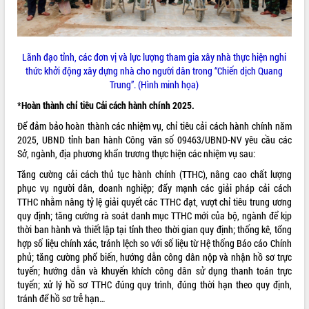
VIDEO
Không có file video nào để phát.
Lãnh đạo tỉnh, các đơn vị và lực lượng tham gia xây nhà thực hiện nghi
thức khởi động xây dựng nhà cho người dân trong “Chiến dịch Quang
ALBUM ẢNH
Trung”. (Hình minh họa)
*Hoàn thành chỉ tiêu Cải cách hành chính 2025.
Để đảm bảo hoàn thành các nhiệm vụ, chỉ tiêu cải cách hành chính năm
2025, UBND tỉnh ban hành Công văn số
09463/UBND-NV
yêu cầu các
Sở, ngành, địa phương khẩn trương thực hiện các nhiệm vụ sau:
Tăng cường cải cách thủ tục hành chính (TTHC), nâng cao chất lượng
phục vụ người dân, doanh nghiệp; đẩy mạnh các giải pháp cải cách
TTHC nhằm nâng tỷ lệ giải quyết các TTHC đạt, vượt chỉ tiêu trung ương
LIÊN KẾT WEB
quy định; tăng cường rà soát danh mục TTHC mới của bộ, ngành để kịp
thời ban hành và thiết lập tại tỉnh theo thời gian quy định; thống kê, tổng
hợp số liệu chính xác, tránh lệch so với số liệu từ Hệ thống Báo cáo Chính
phủ; tăng cường phổ biến, hướng dẫn công dân nộp và nhận hồ sơ trực
tuyến; hướng dẫn và khuyến khích công dân sử dụng thanh toán trực
THỐNG KÊ TRUY CẬP
tuyến; xử lý hồ sơ TTHC đúng quy trình, đúng thời hạn theo quy định,
tránh để hồ sơ trễ hạn…
Hôm nay:
25956