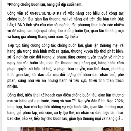
*Phòng chống buôn lậu, hàng giả dịp cuối năm.
Tất cả:
66002098
Công văn số
09483/UBND-ĐTKT
về việc nâng cao hiệu quả công tác
chống buôn lậu, gian lận thương mại và hàng giả trên địa bàn tỉnh Đắk
Lắk; UBND tỉnh yêu cầu các sở, ngành, địa phương thực hiện các nhiệm
vụ để nâng cao hiệu quả công tác chống buôn lậu, gian lận thương mại
và hàng giả những tháng cuối năm. Cụ thể là:
Tiếp tục tăng cường công tác chống buôn lậu, gian lận thương mại và
hàng giả trong tình hình mới; ra quân, thường xuyên kịp thời phát hiện,
xử lý nghiêm các đối tượng vi phạm; tăng cường tuyên truyền về những
nguy hại của buôn lậu, gian lận thương mại, hàng giả, hàng nhái, xâm
phạm quyền sở hữu trí tuệ, vi phạm bản quyền, các thủ đoạn, phương
thức gian lận, lừa đảo của các đối tượng để nhân dân nhận biết, phê
phán, cũng như lên án những hành vi tiêu cực, thiếu tinh thần trách
nhiệm.
Đồng thời, triển khai Kế hoạch cao điểm chống buôn lậu, gian lận thương
mại và hàng giả dịp trước, trong và sau Tết Nguyên đán Bính Ngọ 2026;
tổng hợp, báo cáo kịp thời những vụ việc buôn lậu, gian lận thương mại,
hàng giả phức tạp, nổi cộm; xử lý tập thể, cá nhân có dấu hiệu làm trái,
bao che, bảo kê, tiếp tay cho buôn lậu, gian lận thương mại và hàng giả…