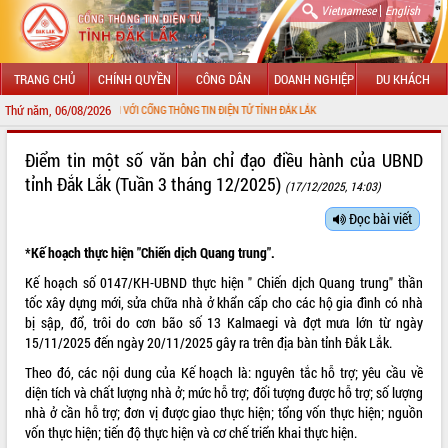
|
Vietnamese
English
TRANG CHỦ
CHÍNH QUYỀN
CÔNG DÂN
DOANH NGHIỆP
DU KHÁCH
Thứ năm, 06/08/2026
ÀO MỪNG ĐẾN VỚI CỔNG THÔNG TIN ĐIỆN TỬ TỈNH ĐẮK LẮK
GIỚI THIỆU
Điểm tin một số văn bản chỉ đạo điều hành của UBND
tỉnh Đắk Lắk (Tuần 3 tháng 12/2025)
(17/12/2025, 14:03)
LÃNH ĐẠO UBND TỈNH
Đọc bài viết
TIN TỨC SỰ KIỆN
*Kế hoạch thực hiện "Chiến dịch Quang trung".
SỞ, BAN, NGÀNH
Kế hoạch số 0147/KH-UBND thực hiện " Chiến dịch Quang trung" thần
tốc xây dựng mới, sửa chữa nhà ở khẩn cấp cho các hộ gia đình có nhà
UBND CÁC XÃ, PHƯỜNG
bị sập, đổ, trôi do cơn bão số 13 Kalmaegi và đợt mưa lớn từ ngày
15/11/2025 đến ngày 20/11/2025 gây ra trên địa bàn tỉnh Đắk Lắk.
THÔNG TIN CHỈ ĐẠO ĐIỀU HÀNH
Theo đó, các nội dung của Kế hoạch là: nguyên tắc hỗ trợ; yêu cầu về
diện tích và chất lượng nhà ở; mức hỗ trợ; đối tượng được hỗ trợ; số lượng
HỆ THỐNG VĂN BẢN
nhà ở cần hỗ trợ; đơn vị được giao thực hiện; tổng vốn thực hiện; nguồn
vốn thực hiện; tiến độ thực hiện và cơ chế triển khai thực hiện.
VĂN BẢN HĐND TỈNH