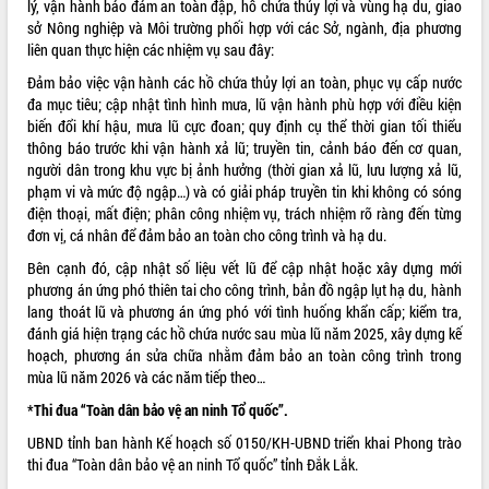
lý, vận hành bảo đảm an toàn đập, hồ chứa thủy lợi và vùng hạ du, giao
sở Nông nghiệp và Môi trường phối hợp với các Sở, ngành, địa phương
liên quan thực hiện các nhiệm vụ sau đây:
Đảm bảo việc vận hành các hồ chứa thủy lợi an toàn, phục vụ cấp nước
đa mục tiêu; cập nhật tình hình mưa, lũ vận hành phù hợp với điều kiện
biến đổi khí hậu, mưa lũ cực đoan; quy định cụ thể thời gian tối thiểu
thông báo trước khi vận hành xả lũ; truyền tin, cảnh báo đến cơ quan,
người dân trong khu vực bị ảnh hưởng (thời gian xả lũ, lưu lượng xả lũ,
phạm vi và mức độ ngập…) và có giải pháp truyền tin khi không có sóng
điện thoại, mất điện; phân công nhiệm vụ, trách nhiệm rõ ràng đến từng
đơn vị, cá nhân để đảm bảo an toàn cho công trình và hạ du.
Bên cạnh đó, cập nhật số liệu vết lũ để cập nhật hoặc xây dựng mới
phương án ứng phó thiên tai cho công trình, bản đồ ngập lụt hạ du, hành
lang thoát lũ và phương án ứng phó với tình huống khẩn cấp; kiểm tra,
đánh giá hiện trạng các hồ chứa nước sau mùa lũ năm 2025, xây dựng kế
hoạch, phương án sửa chữa nhằm đảm bảo an toàn công trình trong
mùa lũ năm 2026 và các năm tiếp theo…
*Thi đua “Toàn dân bảo vệ an ninh Tổ quốc”.
UBND tỉnh ban hành Kế hoạch số 0150/KH-UBND triển khai Phong trào
thi đua “Toàn dân bảo vệ an ninh Tổ quốc” tỉnh Đắk Lắk.