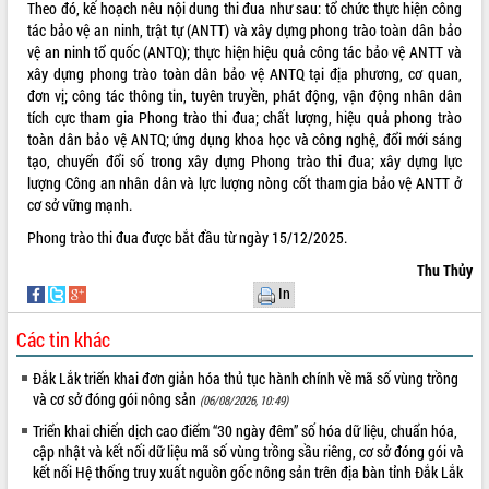
Theo đó, kế hoạch nêu nội dung thi đua như sau: tổ chức thực hiện công
tác bảo vệ an ninh, trật tự (ANTT) và xây dựng phong trào toàn dân bảo
vệ an ninh tổ quốc (ANTQ); thực hiện hiệu quả công tác bảo vệ ANTT và
xây dựng phong trào toàn dân bảo vệ ANTQ tại địa phương, cơ quan,
đơn vị; công tác thông tin, tuyên truyền, phát động, vận động nhân dân
tích cực tham gia Phong trào thi đua; chất lượng, hiệu quả phong trào
toàn dân bảo vệ ANTQ; ứng dụng khoa học và công nghệ, đổi mới sáng
tạo, chuyển đổi số trong xây dựng Phong trào thi đua; xây dựng lực
lượng Công an nhân dân và lực lượng nòng cốt tham gia bảo vệ ANTT ở
cơ sở vững mạnh.
Phong trào thi đua được bắt đầu từ ngày 15/12/2025.
Thu Thủy
In
Các tin khác
Đắk Lắk triển khai đơn giản hóa thủ tục hành chính về mã số vùng trồng
và cơ sở đóng gói nông sản
(06/08/2026, 10:49)
Triển khai chiến dịch cao điểm “30 ngày đêm” số hóa dữ liệu, chuẩn hóa,
cập nhật và kết nối dữ liệu mã số vùng trồng sầu riêng, cơ sở đóng gói và
kết nối Hệ thống truy xuất nguồn gốc nông sản trên địa bàn tỉnh Đắk Lắk