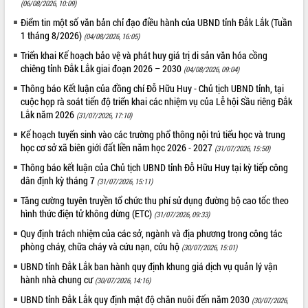
(06/08/2026, 10:09)
Điểm tin một số văn bản chỉ đạo điều hành của UBND tỉnh Đắk Lắk (Tuần
1 tháng 8/2026)
(04/08/2026, 16:05)
Triển khai Kế hoạch bảo vệ và phát huy giá trị di sản văn hóa cồng
chiêng tỉnh Đắk Lắk giai đoạn 2026 – 2030
(04/08/2026, 09:04)
Thông báo Kết luận của đồng chí Đỗ Hữu Huy - Chủ tịch UBND tỉnh, tại
cuộc họp rà soát tiến độ triển khai các nhiệm vụ của Lễ hội Sầu riêng Đắk
Lắk năm 2026
(31/07/2026, 17:10)
Kế hoạch tuyển sinh vào các trường phổ thông nội trú tiểu học và trung
học cơ sở xã biên giới đất liền năm học 2026 - 2027
(31/07/2026, 15:50)
Thông báo kết luận của Chủ tịch UBND tỉnh Đỗ Hữu Huy tại kỳ tiếp công
dân định kỳ tháng 7
(31/07/2026, 15:11)
Tăng cường tuyên truyền tổ chức thu phí sử dụng đường bộ cao tốc theo
hình thức điện tử không dừng (ETC)
(31/07/2026, 09:33)
Quy định trách nhiệm của các sở, ngành và địa phương trong công tác
phòng cháy, chữa cháy và cứu nạn, cứu hộ
(30/07/2026, 15:01)
UBND tỉnh Đắk Lắk ban hành quy định khung giá dịch vụ quản lý vận
hành nhà chung cư
(30/07/2026, 14:16)
UBND tỉnh Đắk Lắk quy định mật độ chăn nuôi đến năm 2030
(30/07/2026,