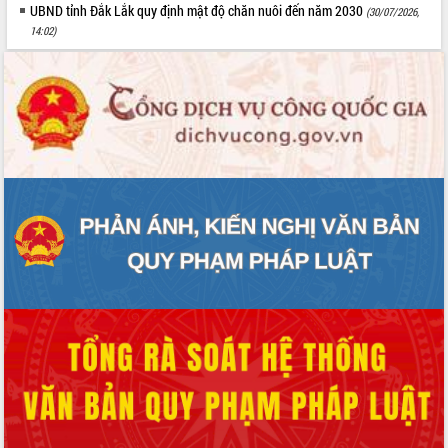
Quy hoạch và Xúc tiến đầu tư tỉnh Đắk
UBND tỉnh Đắk Lắk quy định mật độ chăn nuôi đến năm 2030
(30/07/2026,
Lắk
14:02)
Khơi thông điểm nghẽn, đẩy nhanh
giải ngân vốn khắc phục thiên tai
HĐND tỉnh thông qua điều chỉnh Quy
hoạch tỉnh thời kỳ 2021-2030
Hội thảo góp ý hồ sơ điều chỉnh quy
hoạch tỉnh Đắk Lắk thời kỳ 2021-2030,
tầm nhìn đến năm 2050
Nâng cao hiệu quả hoạt động của các
doanh nghiệp nhà nước
Hội nghị triển khai kết nối mạng
truyền số liệu chuyên dùng phục vụ cơ
quan Đảng, Nhà nước
Lễ phát động chuỗi hoạt động chung
tay làm sạch môi trường
Xã Ea Kar bước chuyển mình trong
công tác cải cách hành chính mô hình
mới
UBND tỉnh họp báo định kỳ tháng 4
năm 2026