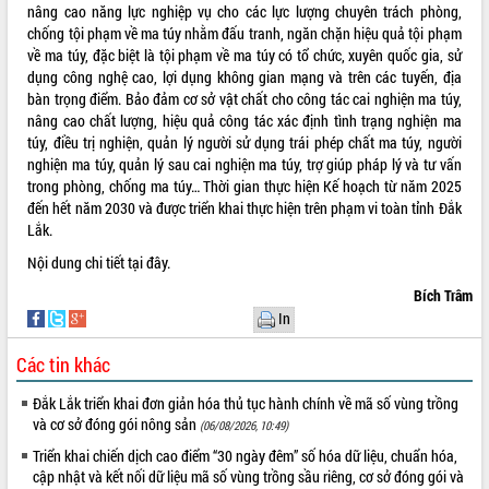
nâng cao năng lực nghiệp vụ cho các lực lượng chuyên trách phòng,
quan trọng
chống tội phạm về ma túy nhằm đấu tranh, ngăn chặn hiệu quả tội phạm
Bí thư Tỉnh ủy Lương Nguyễn Minh
về ma túy, đặc biệt là tội phạm về ma túy có tổ chức, xuyên quốc gia, sử
Triết thăm, tặng quà người có công với
dụng công nghệ cao, lợi dụng không gian mạng và trên các tuyến, địa
cách mạng
bàn trọng điểm. Bảo đảm cơ sở vật chất cho công tác cai nghiện ma túy,
Rà soát, hoàn thiện hệ thống thiết chế
nâng cao chất lượng, hiệu quả công tác xác định tình trạng nghiện ma
văn hóa, thể thao đáp ứng yêu cầu
LIÊN KẾT WEB
túy, điều trị nghiện, quản lý người sử dụng trái phép chất ma túy, người
phát triển mới
nghiện ma túy, quản lý sau cai nghiện ma túy, trợ giúp pháp lý và tư vấn
trong phòng, chống ma túy… Thời gian thực hiện Kế hoạch từ năm 2025
Thường trực HĐND tỉnh Đắk Lắk gặp
đến hết năm 2030 và được triển khai thực hiện trên phạm vi toàn tỉnh Đắk
mặt Đoàn chuyên gia y tế TP. Hồ Chí
Lắk.
Minh
THỐNG KÊ TRUY CẬP
Lễ truy điệu và an táng hài cốt liệt sĩ
Nội dung chi tiết tại đây.
tại Nghĩa trang Liệt sĩ xã Sơn Hòa
Hôm nay:
30277
Bích Trâm
Bàn giải pháp tháo gỡ khó khăn trong
Tất cả:
66043017
In
xuất khẩu sầu riêng và triển khai quy
định EUDR
Các tin khác
Thứ trưởng Bộ Nông nghiệp và Môi
trường Nguyễn Hoàng Hiệp khảo sát
Đắk Lắk triển khai đơn giản hóa thủ tục hành chính về mã số vùng trồng
vùng trồng và doanh nghiệp đóng gói
và cơ sở đóng gói nông sản
(06/08/2026, 10:49)
sầu riêng tại Đắk Lắk
Triển khai chiến dịch cao điểm “30 ngày đêm” số hóa dữ liệu, chuẩn hóa,
Trình diễn nghệ thuật chế biến các
cập nhật và kết nối dữ liệu mã số vùng trồng sầu riêng, cơ sở đóng gói và