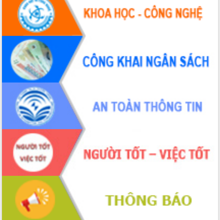
Thứ trưởng Bộ Y tế làm việc với tỉnh
Đắk Lắk về phát triển nhân lực y tế
cho trạm y tế cấp xã
Du lịch Đắk Lắk nâng tầm trải nghiệm
du khách thông qua Hệ thống cơ sở dữ
liệu và Bản đồ số
Tập huấn ứng dụng trí tuệ nhân tạo (AI)
trong thương mại điện tử năm 2026
Đoàn đại biểu Quốc hội tỉnh Đắk Lắk
trao đổi thông tin trước Kỳ họp thứ
nhất, Quốc hội khóa XVI
Quyết liệt cải cách hành chính, khơi
thông nguồn lực phát triển
Nâng cao hiệu lực, hiệu quả HĐND
tỉnh thông qua hiện đại hóa hành chính
Xã Ea Phê gắn cải cách hành chính với
chuyển đổi số
Phó Chủ tịch Thường trực UBND tỉnh
Hồ Thị Nguyên Thảo làm việc tại Trung
tâm Phục vụ hành chính công xã Ea
Phê