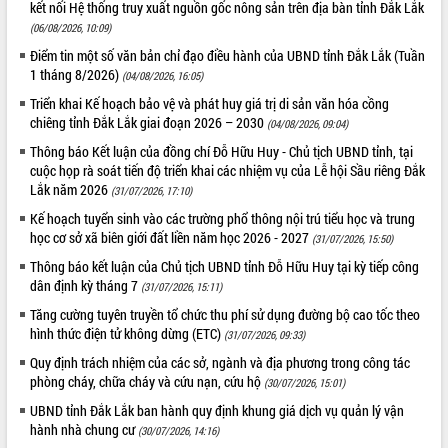
món ăn từ sầu riêng
kết nối Hệ thống truy xuất nguồn gốc nông sản trên địa bàn tỉnh Đắk Lắk
(06/08/2026, 10:09)
Đắk Lắk công bố Quy hoạch và xúc
tiến đầu tư tỉnh
Điểm tin một số văn bản chỉ đạo điều hành của UBND tỉnh Đắk Lắk (Tuần
1 tháng 8/2026)
Ngành cá ngừ Đắk Lắk chủ động thích
(04/08/2026, 16:05)
ứng để giữ vững thị trường xuất khẩu
Triển khai Kế hoạch bảo vệ và phát huy giá trị di sản văn hóa cồng
Diễn đàn Kinh tế tư nhân Việt Nam đột
chiêng tỉnh Đắk Lắk giai đoạn 2026 – 2030
(04/08/2026, 09:04)
phá cơ chế - Hợp tác công tư
Thông báo Kết luận của đồng chí Đỗ Hữu Huy - Chủ tịch UBND tỉnh, tại
Đề án 06 tạo bước ngoặt đột phá trong
cuộc họp rà soát tiến độ triển khai các nhiệm vụ của Lễ hội Sầu riêng Đắk
cải cách hành chính tỉnh Đắk Lắk
Lắk năm 2026
(31/07/2026, 17:10)
Kết nối tour, đẩy mạnh chuyển đổi số
Kế hoạch tuyển sinh vào các trường phổ thông nội trú tiểu học và trung
để phát triển du lịch Đắk Lắk
học cơ sở xã biên giới đất liền năm học 2026 - 2027
(31/07/2026, 15:50)
Khởi động Dự án Đầu tư xây dựng hạ
Thông báo kết luận của Chủ tịch UBND tỉnh Đỗ Hữu Huy tại kỳ tiếp công
tầng kỹ thuật Cụm công nghiệp Tân
dân định kỳ tháng 7
(31/07/2026, 15:11)
Tiến
Tăng cường tuyên truyền tổ chức thu phí sử dụng đường bộ cao tốc theo
Gặp mặt các cơ quan báo chí nhân Kỷ
hình thức điện tử không dừng (ETC)
(31/07/2026, 09:33)
niệm 101 năm Ngày Báo chí Cách
mạng Việt Nam
Quy định trách nhiệm của các sở, ngành và địa phương trong công tác
phòng cháy, chữa cháy và cứu nạn, cứu hộ
(30/07/2026, 15:01)
Đắk Lắk sơ kết 4 năm triển khai thực
hiện Đề án 06 của Chính phủ
UBND tỉnh Đắk Lắk ban hành quy định khung giá dịch vụ quản lý vận
hành nhà chung cư
Họp báo thông tin về Hội nghị Công bố
(30/07/2026, 14:16)