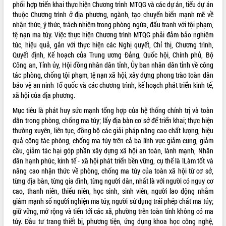
phối hợp triển khai thực hiện Chương trình MTQG và các dự án, tiểu dự án
VIDEO
thuộc Chương trình ở địa phương, ngành, tạo chuyển biến mạnh mẽ về
nhận thức, ý thức, trách nhiệm trong phòng ngừa, đấu tranh với tội phạm,
tệ nạn ma túy. Việc thực hiện Chương trình MTQG phải đảm bảo nghiêm
túc, hiệu quả, gắn với thực hiện các Nghị quyết, Chỉ thị, Chương trình,
Quyết định, Kế hoạch của Trung ương Đảng, Quốc hội, Chính phủ, Bộ
Công an, Tỉnh ủy, Hội đồng nhân dân tỉnh, Ủy ban nhân dân tỉnh về công
tác phòng, chống tội phạm, tệ nạn xã hội, xây dựng phong trào toàn dân
bảo vệ an ninh Tổ quốc và các chương trình, kế hoạch phát triển kinh tế,
xã hội của địa phương.
Mục tiêu là phát huy sức mạnh tổng hợp của hệ thống chính trị và toàn
Khám bệnh, cấp phát thuốc miễn phí
dân trong phòng, chống ma túy; lấy địa bàn cơ sở để triển khai; thực hiện
và tặng quà người dân xã Cư Pui
thường xuyên, liên tục, đồng bộ các giải pháp nâng cao chất lượng, hiệu
Hội nghị UBND tỉnh Đắk Lắk thường kỳ
quả công tác phòng, chống ma túy trên cả ba lĩnh vực giảm cung, giảm
tháng 7/2026
cầu, giảm tác hại góp phần xây dựng xã hội an toàn, lành mạnh, Nhân
Lễ truy tặng danh hiệu “Bà Mẹ Việt
dân hạnh phúc, kinh tế - xã hội phát triển bền vững, cụ thể là lLàm tốt và
Nam Anh hùng” và trao Huân chương
nâng cao nhận thức về phòng, chống ma túy của toàn xã hội từ cơ sở,
Lao động
từng địa bàn, từng gia đình, từng người dân, nhất là với người có nguy cơ
ALBUM ẢNH
cao, thanh niên, thiếu niên, học sinh, sinh viên, người lao động nhằm
UBND tỉnh Đắk Lắk triển khai nhiệm
giảm mạnh số người nghiện ma túy, người sử dụng trái phép chất ma túy;
vụ 6 tháng cuối năm 2026
giữ vững, mở rộng và tiến tới các xã, phường trên toàn tỉnh không có ma
Kỳ họp thứ Hai, Hội đồng nhân dân
túy. Đầu tư trang thiết bị, phương tiện, ứng dụng khoa học công nghệ,
tỉnh khóa XI quyết nghị nhiều nội dung