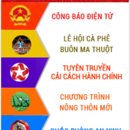
Hội thảo khoa học “Giải pháp thúc đẩy
phát triển nền kinh tế xanh tại tỉnh
Đắk Lắk”
Tăng cường giám sát, đôn đốc thực
hiện nhiệm vụ quản lý tài sản công
hàng tuần
Tháo gỡ những vướng mắc, đẩy mạnh
công tác cải cách thủ tục hành chính
tại Trung tâm Phục vụ hành chính
công tỉnh
Đắk Lắk: Tôn vinh 46 giải pháp tại Hội
thi Sáng tạo Kỹ thuật 2024 - 2025
Đắk Lắk rà soát, điều chỉnh Đề án 190
về phát triển nuôi trồng thủy sản
Phó Chủ tịch UBND tỉnh Đắk Lắk
Trương Công Thái kiểm tra thực địa
Dự án cao tốc Khánh Hòa - Buôn Ma
Thuột
Định vị cà phê Việt Nam như một “di
sản sống” trong dòng chảy toàn cầu