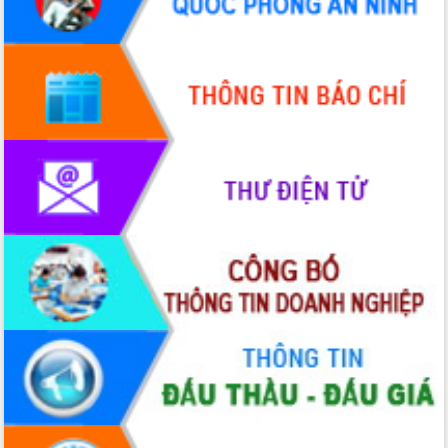
Xây dựng nông thôn mới: Nâng cao đời
sống người dân từ những mô hình thiết
thực
Quyết liệt tháo gỡ vướng mắc, đẩy
nhanh tiến độ các dự án trọng điểm
trong Khu kinh tế Nam Phú Yên
Hòn Yến phát triển du lịch gắn với bảo
tồn biển
Lấy ý kiến điều chỉnh Quy hoạch tỉnh
Đắk Lắk thời kỳ 2021-2030, tầm nhìn
đến năm 2050
Phát động chiến dịch 30 ngày đêm
giải phóng mặt bằng Tuyến đường bộ
ven biển
Đắk Lắk nỗ lực thúc đẩy tăng trưởng
kinh tế từ 10% trở lên trong Quý
II/2026
Đắk Lắk ký kết thỏa thuận hợp tác về
chuyển đổi số giai đoạn 2026 – 2030
với Tập đoàn Bưu chính Viễn thông
Việt Nam