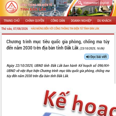
|
Vietnamese
English
TRANG CHỦ
CHÍNH QUYỀN
CÔNG DÂN
DOANH NGHIỆP
DU KHÁCH
Thứ sáu, 07/08/2026
CHÀO MỪNG ĐẾN VỚI CỔNG THÔNG TIN ĐIỆN TỬ TỈNH ĐẮK LẮK
GIỚI THIỆU
Chương trình mục tiêu quốc gia phòng, chống ma túy
đến năm 2030 trên địa bàn tỉnh Đắk Lắk
(23/10/2025, 16:06)
LÃNH ĐẠO UBND TỈNH
Đọc bài viết
TIN TỨC SỰ KIỆN
Ngày 22/10/2025, UBND tỉnh Đắk Lắk ban hành Kế hoạch số 096/KH-
SỞ, BAN, NGÀNH
UBND về việc thực hiện Chương trình mục tiêu quốc gia phòng, chống ma
túy đến năm 2030 trên địa bàn tỉnh Đắk Lắk.
UBND CÁC XÃ, PHƯỜNG
THÔNG TIN CHỈ ĐẠO ĐIỀU HÀNH
HỆ THỐNG VĂN BẢN
VĂN BẢN HĐND TỈNH