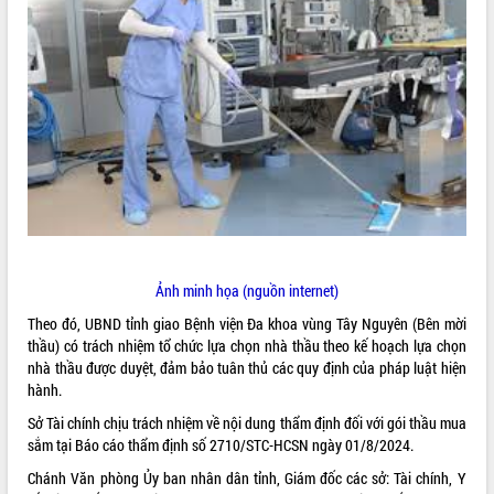
ĐIỂM TIN VĂN BẢN
QUY HOẠCH - KẾ HOẠCH
Ảnh minh họa (nguồn internet)
Theo đó, UBND tỉnh giao Bệnh viện Đa khoa vùng Tây Nguyên (Bên mời
thầu) có trách nhiệm tổ chức lựa chọn nhà thầu theo kế hoạch lựa chọn
nhà thầu được duyệt, đảm bảo tuân thủ các quy định của pháp luật hiện
hành.
Sở Tài chính chịu trách nhiệm về nội dung thẩm định đối với gói thầu mua
sắm tại Báo cáo thẩm định số 2710/STC-HCSN ngày 01/8/2024.
Chánh Văn phòng Ủy ban nhân dân tỉnh, Giám đốc các sở: Tài chính, Y