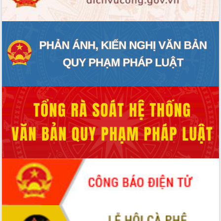
món ăn từ sầu riêng
Đắk Lắk công bố Quy hoạch và xúc
tiến đầu tư tỉnh
Ngành cá ngừ Đắk Lắk chủ động thích
ứng để giữ vững thị trường xuất khẩu
Diễn đàn Kinh tế tư nhân Việt Nam đột
phá cơ chế - Hợp tác công tư
Đề án 06 tạo bước ngoặt đột phá trong
cải cách hành chính tỉnh Đắk Lắk
Kết nối tour, đẩy mạnh chuyển đổi số
để phát triển du lịch Đắk Lắk
Khởi động Dự án Đầu tư xây dựng hạ
tầng kỹ thuật Cụm công nghiệp Tân
Tiến
Gặp mặt các cơ quan báo chí nhân Kỷ
niệm 101 năm Ngày Báo chí Cách
mạng Việt Nam
Đắk Lắk sơ kết 4 năm triển khai thực
hiện Đề án 06 của Chính phủ
Họp báo thông tin về Hội nghị Công bố