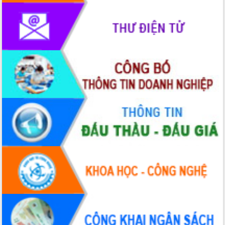
Hội thảo khoa học “Giải pháp thúc đẩy
phát triển nền kinh tế xanh tại tỉnh
Đắk Lắk”
Tăng cường giám sát, đôn đốc thực
hiện nhiệm vụ quản lý tài sản công
hàng tuần
Tháo gỡ những vướng mắc, đẩy mạnh
công tác cải cách thủ tục hành chính
tại Trung tâm Phục vụ hành chính
công tỉnh
Đắk Lắk: Tôn vinh 46 giải pháp tại Hội
thi Sáng tạo Kỹ thuật 2024 - 2025
Đắk Lắk rà soát, điều chỉnh Đề án 190
về phát triển nuôi trồng thủy sản
Phó Chủ tịch UBND tỉnh Đắk Lắk
Trương Công Thái kiểm tra thực địa
Dự án cao tốc Khánh Hòa - Buôn Ma
Thuột
Định vị cà phê Việt Nam như một “di
sản sống” trong dòng chảy toàn cầu