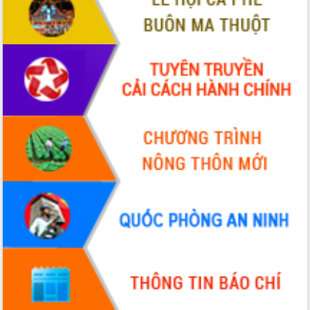
Quy hoạch và Xúc tiến đầu tư tỉnh Đắk
Lắk
Khơi thông điểm nghẽn, đẩy nhanh
giải ngân vốn khắc phục thiên tai
HĐND tỉnh thông qua điều chỉnh Quy
hoạch tỉnh thời kỳ 2021-2030
Hội thảo góp ý hồ sơ điều chỉnh quy
hoạch tỉnh Đắk Lắk thời kỳ 2021-2030,
tầm nhìn đến năm 2050
Nâng cao hiệu quả hoạt động của các
doanh nghiệp nhà nước
Hội nghị triển khai kết nối mạng
truyền số liệu chuyên dùng phục vụ cơ
quan Đảng, Nhà nước
Lễ phát động chuỗi hoạt động chung
tay làm sạch môi trường
Xã Ea Kar bước chuyển mình trong
công tác cải cách hành chính mô hình
mới
UBND tỉnh họp báo định kỳ tháng 4
năm 2026