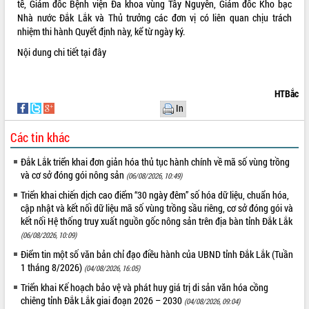
tế, Giám đốc Bệnh viện Đa khoa vùng Tây Nguyên, Giám đốc Kho bạc
Nhà nước Đắk Lắk và Thủ trưởng các đơn vị có liên quan chịu trách
VIDEO
nhiệm thi hành Quyết định này, kể từ ngày ký.
Nội dung chi tiết
tại đây
HTBắc
In
Các tin khác
Khám bệnh, cấp phát thuốc miễn phí
Đắk Lắk triển khai đơn giản hóa thủ tục hành chính về mã số vùng trồng
và tặng quà người dân xã Cư Pui
và cơ sở đóng gói nông sản
(06/08/2026, 10:49)
Hội nghị UBND tỉnh Đắk Lắk thường kỳ
Triển khai chiến dịch cao điểm “30 ngày đêm” số hóa dữ liệu, chuẩn hóa,
tháng 7/2026
cập nhật và kết nối dữ liệu mã số vùng trồng sầu riêng, cơ sở đóng gói và
Lễ truy tặng danh hiệu “Bà Mẹ Việt
kết nối Hệ thống truy xuất nguồn gốc nông sản trên địa bàn tỉnh Đắk Lắk
Nam Anh hùng” và trao Huân chương
(06/08/2026, 10:09)
Lao động
Điểm tin một số văn bản chỉ đạo điều hành của UBND tỉnh Đắk Lắk (Tuần
ALBUM ẢNH
UBND tỉnh Đắk Lắk triển khai nhiệm
1 tháng 8/2026)
(04/08/2026, 16:05)
vụ 6 tháng cuối năm 2026
Triển khai Kế hoạch bảo vệ và phát huy giá trị di sản văn hóa cồng
Kỳ họp thứ Hai, Hội đồng nhân dân
chiêng tỉnh Đắk Lắk giai đoạn 2026 – 2030
(04/08/2026, 09:04)
tỉnh khóa XI quyết nghị nhiều nội dung