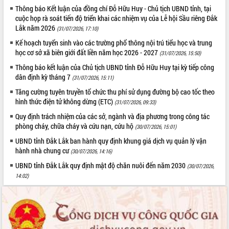
Thông báo Kết luận của đồng chí Đỗ Hữu Huy - Chủ tịch UBND tỉnh, tại
quan trọng
cuộc họp rà soát tiến độ triển khai các nhiệm vụ của Lễ hội Sầu riêng Đắk
Bí thư Tỉnh ủy Lương Nguyễn Minh
Lắk năm 2026
(31/07/2026, 17:10)
Triết thăm, tặng quà người có công với
cách mạng
Kế hoạch tuyển sinh vào các trường phổ thông nội trú tiểu học và trung
học cơ sở xã biên giới đất liền năm học 2026 - 2027
(31/07/2026, 15:50)
Rà soát, hoàn thiện hệ thống thiết chế
văn hóa, thể thao đáp ứng yêu cầu
LIÊN KẾT WEB
Thông báo kết luận của Chủ tịch UBND tỉnh Đỗ Hữu Huy tại kỳ tiếp công
phát triển mới
dân định kỳ tháng 7
(31/07/2026, 15:11)
Thường trực HĐND tỉnh Đắk Lắk gặp
Tăng cường tuyên truyền tổ chức thu phí sử dụng đường bộ cao tốc theo
mặt Đoàn chuyên gia y tế TP. Hồ Chí
hình thức điện tử không dừng (ETC)
(31/07/2026, 09:33)
Minh
THỐNG KÊ TRUY CẬP
Quy định trách nhiệm của các sở, ngành và địa phương trong công tác
Lễ truy điệu và an táng hài cốt liệt sĩ
phòng cháy, chữa cháy và cứu nạn, cứu hộ
(30/07/2026, 15:01)
tại Nghĩa trang Liệt sĩ xã Sơn Hòa
Hôm nay:
18843
UBND tỉnh Đắk Lắk ban hành quy định khung giá dịch vụ quản lý vận
Bàn giải pháp tháo gỡ khó khăn trong
Tất cả:
66064166
hành nhà chung cư
(30/07/2026, 14:16)
xuất khẩu sầu riêng và triển khai quy
định EUDR
UBND tỉnh Đắk Lắk quy định mật độ chăn nuôi đến năm 2030
(30/07/2026,
14:02)
Thứ trưởng Bộ Nông nghiệp và Môi
trường Nguyễn Hoàng Hiệp khảo sát
vùng trồng và doanh nghiệp đóng gói
sầu riêng tại Đắk Lắk
Trình diễn nghệ thuật chế biến các