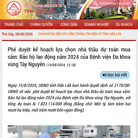
|
Vietnamese
English
TRANG CHỦ
CHÍNH QUYỀN
CÔNG DÂN
DOANH NGHIỆP
DU KHÁCH
Thứ bảy, 08/08/2026
CHÀO MỪNG ĐẾN VỚI CỔNG THÔNG TIN ĐIỆN TỬ TỈNH ĐẮK LẮK
GIỚI THIỆU
Phê duyệt kế hoạch lựa chọn nhà thầu dự toán mua
sắm: Bảo hộ lao động năm 2024 của Bệnh viện Đa khoa
LÃNH ĐẠO UBND TỈNH
vùng Tây Nguyên
(19/08/2024, 15:18)
TIN TỨC SỰ KIỆN
Đọc bài viết
SỞ, BAN, NGÀNH
Ngày 15/8/2024, UBND tỉnh Đắk Lắk ban hành Quyết định số 2178/QĐ-
UBND về việc phê duyệt kế hoạch lựa chọn nhà thầu dự toán mua sắm:
UBND CÁC XÃ, PHƯỜNG
Bảo hộ lao động năm 2024 của Bệnh viện Đa khoa vùng Tây Nguyên, với
tổng dự toán là 1.823.114.000 đồng (Bằng chữ: Một tỷ, tám trăm hai
THÔNG TIN CHỈ ĐẠO ĐIỀU HÀNH
mươi ba triệu, một trăm mười bốn ngàn đồng).
HỆ THỐNG VĂN BẢN
VĂN BẢN HĐND TỈNH