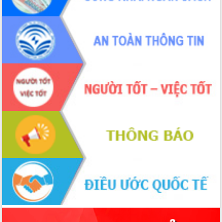
Xây dựng nông thôn mới: Nâng cao đời
sống người dân từ những mô hình thiết
thực
Quyết liệt tháo gỡ vướng mắc, đẩy
nhanh tiến độ các dự án trọng điểm
trong Khu kinh tế Nam Phú Yên
Hòn Yến phát triển du lịch gắn với bảo
tồn biển
Lấy ý kiến điều chỉnh Quy hoạch tỉnh
Đắk Lắk thời kỳ 2021-2030, tầm nhìn
đến năm 2050
Phát động chiến dịch 30 ngày đêm
giải phóng mặt bằng Tuyến đường bộ
ven biển
Đắk Lắk nỗ lực thúc đẩy tăng trưởng
kinh tế từ 10% trở lên trong Quý
II/2026
Đắk Lắk ký kết thỏa thuận hợp tác về
chuyển đổi số giai đoạn 2026 – 2030
với Tập đoàn Bưu chính Viễn thông
Việt Nam