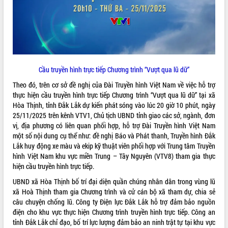
ĐIỂM TIN VĂN BẢN
QUY HOẠCH - KẾ HOẠCH
Cầu truyền hình trực tiếp Chương trình “Vượt qua lũ dữ”
Theo đó, trên cơ sở đề nghị của Đài Truyền hình Việt Nam về việc hỗ trợ
thực hiện cầu truyền hình trực tiếp Chương trình “Vượt qua lũ dữ” tại xã
Hòa Thịnh, tỉnh Đắk Lắk dự kiến phát sóng vào lúc 20 giờ 10 phút, ngày
25/11/2025 trên kênh VTV1, Chủ tịch UBND tỉnh giao các sở, ngành, đơn
vị, địa phương có liên quan phối hợp, hỗ trợ Đài Truyền hình Việt Nam
một số nội dung cụ thể như: đề nghị Báo và Phát thanh, Truyền hình Đắk
Lắk huy động xe màu và ekip kỹ thuật viên phối hợp với Trung tâm Truyền
hình Việt Nam khu vực miền Trung – Tây Nguyên (VTV8) tham gia thực
hiện cầu truyền hình trực tiếp.
UBND xã Hòa Thịnh bố trí đại diện quần chúng nhân dân trong vùng lũ
xã Hoà Thịnh tham gia Chương trình và cử cán bộ xã tham dự, chia sẻ
câu chuyện chống lũ. Công ty Điện lực Đắk Lắk hỗ trợ đảm bảo nguồn
điện cho khu vực thực hiện Chương trình truyền hình trực tiếp. Công an
tỉnh Đắk Lắk chỉ đạo, bố trí lực lượng đảm bảo an ninh trật tự tại khu vực