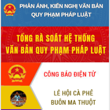
ứng để giữ vững thị trường xuất khẩu
Diễn đàn Kinh tế tư nhân Việt Nam đột
phá cơ chế - Hợp tác công tư
Đề án 06 tạo bước ngoặt đột phá trong
cải cách hành chính tỉnh Đắk Lắk
Kết nối tour, đẩy mạnh chuyển đổi số
để phát triển du lịch Đắk Lắk
Khởi động Dự án Đầu tư xây dựng hạ
tầng kỹ thuật Cụm công nghiệp Tân
Tiến
Gặp mặt các cơ quan báo chí nhân Kỷ
niệm 101 năm Ngày Báo chí Cách
mạng Việt Nam
Đắk Lắk sơ kết 4 năm triển khai thực
hiện Đề án 06 của Chính phủ
Họp báo thông tin về Hội nghị Công bố
Quy hoạch và Xúc tiến đầu tư tỉnh Đắk
Lắk
Khơi thông điểm nghẽn, đẩy nhanh
giải ngân vốn khắc phục thiên tai