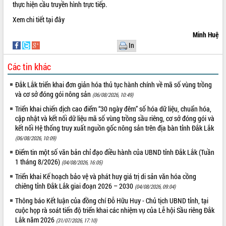
thực hiện cầu truyền hình trực tiếp.
VIDEO
Xem chi tiết tại
đây
Loading the player...
Minh Huệ
In
Trailer Lễ hội Sầu riêng Đắk Lắk năm
2026
Các tin khác
Khám bệnh, cấp phát thuốc miễn phí
và tặng quà người dân xã Cư Pui
Đắk Lắk triển khai đơn giản hóa thủ tục hành chính về mã số vùng trồng
Hội nghị UBND tỉnh Đắk Lắk thường kỳ
và cơ sở đóng gói nông sản
(06/08/2026, 10:49)
tháng 7/2026
Triển khai chiến dịch cao điểm “30 ngày đêm” số hóa dữ liệu, chuẩn hóa,
Lễ truy tặng danh hiệu “Bà Mẹ Việt
cập nhật và kết nối dữ liệu mã số vùng trồng sầu riêng, cơ sở đóng gói và
ALBUM ẢNH
Nam Anh hùng” và trao Huân chương
kết nối Hệ thống truy xuất nguồn gốc nông sản trên địa bàn tỉnh Đắk Lắk
Lao động
(06/08/2026, 10:09)
UBND tỉnh Đắk Lắk triển khai nhiệm
Điểm tin một số văn bản chỉ đạo điều hành của UBND tỉnh Đắk Lắk (Tuần
vụ 6 tháng cuối năm 2026
1 tháng 8/2026)
(04/08/2026, 16:05)
Kỳ họp thứ Hai, Hội đồng nhân dân
Triển khai Kế hoạch bảo vệ và phát huy giá trị di sản văn hóa cồng
tỉnh khóa XI quyết nghị nhiều nội dung
chiêng tỉnh Đắk Lắk giai đoạn 2026 – 2030
(04/08/2026, 09:04)
quan trọng
Thông báo Kết luận của đồng chí Đỗ Hữu Huy - Chủ tịch UBND tỉnh, tại
Bí thư Tỉnh ủy Lương Nguyễn Minh
cuộc họp rà soát tiến độ triển khai các nhiệm vụ của Lễ hội Sầu riêng Đắk
Triết thăm, tặng quà người có công với
Lắk năm 2026
(31/07/2026, 17:10)
cách mạng
LIÊN KẾT WEB