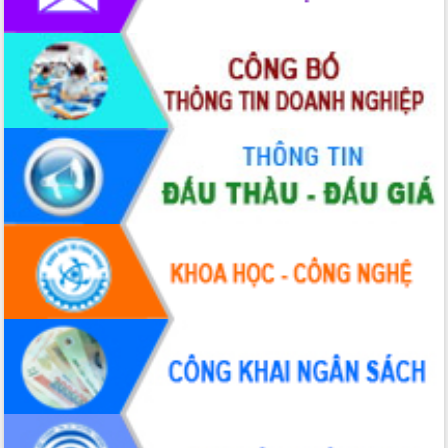
hiện nhiệm vụ quản lý tài sản công
hàng tuần
Tháo gỡ những vướng mắc, đẩy mạnh
công tác cải cách thủ tục hành chính
tại Trung tâm Phục vụ hành chính
công tỉnh
Đắk Lắk: Tôn vinh 46 giải pháp tại Hội
thi Sáng tạo Kỹ thuật 2024 - 2025
Đắk Lắk rà soát, điều chỉnh Đề án 190
về phát triển nuôi trồng thủy sản
Phó Chủ tịch UBND tỉnh Đắk Lắk
Trương Công Thái kiểm tra thực địa
Dự án cao tốc Khánh Hòa - Buôn Ma
Thuột
Định vị cà phê Việt Nam như một “di
sản sống” trong dòng chảy toàn cầu
Xây dựng nông thôn mới: Nâng cao đời
sống người dân từ những mô hình thiết
thực
Quyết liệt tháo gỡ vướng mắc, đẩy