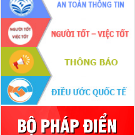
nhanh tiến độ các dự án trọng điểm
trong Khu kinh tế Nam Phú Yên
Hòn Yến phát triển du lịch gắn với bảo
tồn biển
Lấy ý kiến điều chỉnh Quy hoạch tỉnh
Đắk Lắk thời kỳ 2021-2030, tầm nhìn
đến năm 2050
Phát động chiến dịch 30 ngày đêm
giải phóng mặt bằng Tuyến đường bộ
ven biển
Đắk Lắk nỗ lực thúc đẩy tăng trưởng
kinh tế từ 10% trở lên trong Quý
II/2026
Đắk Lắk ký kết thỏa thuận hợp tác về
chuyển đổi số giai đoạn 2026 – 2030
với Tập đoàn Bưu chính Viễn thông
Việt Nam
Thứ trưởng Bộ Y tế làm việc với tỉnh
Đắk Lắk về phát triển nhân lực y tế
cho trạm y tế cấp xã
Du lịch Đắk Lắk nâng tầm trải nghiệm