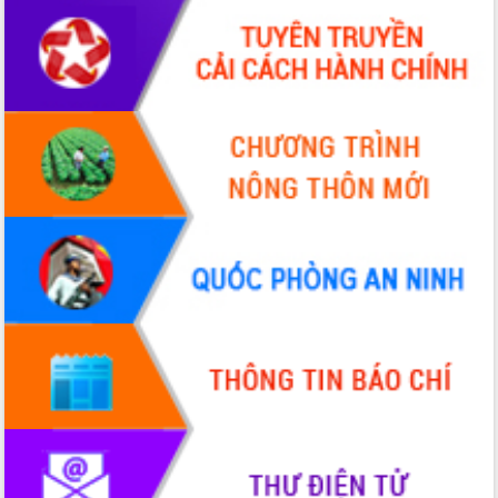
HĐND tỉnh thông qua điều chỉnh Quy
hoạch tỉnh thời kỳ 2021-2030
Hội thảo góp ý hồ sơ điều chỉnh quy
hoạch tỉnh Đắk Lắk thời kỳ 2021-2030,
tầm nhìn đến năm 2050
Nâng cao hiệu quả hoạt động của các
doanh nghiệp nhà nước
Hội nghị triển khai kết nối mạng
truyền số liệu chuyên dùng phục vụ cơ
quan Đảng, Nhà nước
Lễ phát động chuỗi hoạt động chung
tay làm sạch môi trường
Xã Ea Kar bước chuyển mình trong
công tác cải cách hành chính mô hình
mới
UBND tỉnh họp báo định kỳ tháng 4
năm 2026
Hội thảo khoa học “Giải pháp thúc đẩy
phát triển nền kinh tế xanh tại tỉnh
Đắk Lắk”
Tăng cường giám sát, đôn đốc thực