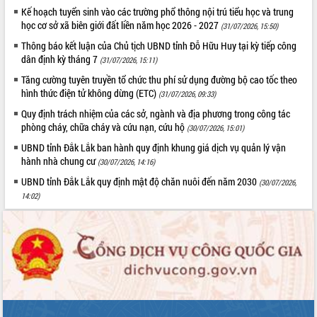
Kế hoạch tuyển sinh vào các trường phổ thông nội trú tiểu học và trung
Rà soát, hoàn thiện hệ thống thiết chế
học cơ sở xã biên giới đất liền năm học 2026 - 2027
(31/07/2026, 15:50)
văn hóa, thể thao đáp ứng yêu cầu
phát triển mới
Thông báo kết luận của Chủ tịch UBND tỉnh Đỗ Hữu Huy tại kỳ tiếp công
dân định kỳ tháng 7
(31/07/2026, 15:11)
Thường trực HĐND tỉnh Đắk Lắk gặp
THỐNG KÊ TRUY CẬP
mặt Đoàn chuyên gia y tế TP. Hồ Chí
Tăng cường tuyên truyền tổ chức thu phí sử dụng đường bộ cao tốc theo
Minh
Hôm nay:
13414
hình thức điện tử không dừng (ETC)
(31/07/2026, 09:33)
Lễ truy điệu và an táng hài cốt liệt sĩ
Tất cả:
66126528
Quy định trách nhiệm của các sở, ngành và địa phương trong công tác
tại Nghĩa trang Liệt sĩ xã Sơn Hòa
phòng cháy, chữa cháy và cứu nạn, cứu hộ
(30/07/2026, 15:01)
Bàn giải pháp tháo gỡ khó khăn trong
UBND tỉnh Đắk Lắk ban hành quy định khung giá dịch vụ quản lý vận
xuất khẩu sầu riêng và triển khai quy
hành nhà chung cư
(30/07/2026, 14:16)
định EUDR
UBND tỉnh Đắk Lắk quy định mật độ chăn nuôi đến năm 2030
(30/07/2026,
Thứ trưởng Bộ Nông nghiệp và Môi
14:02)
trường Nguyễn Hoàng Hiệp khảo sát
vùng trồng và doanh nghiệp đóng gói
sầu riêng tại Đắk Lắk
Trình diễn nghệ thuật chế biến các
món ăn từ sầu riêng
Đắk Lắk công bố Quy hoạch và xúc
tiến đầu tư tỉnh
Ngành cá ngừ Đắk Lắk chủ động thích