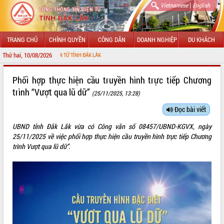
|
Vietnamese
English
TRANG CHỦ
CHÍNH QUYỀN
CÔNG DÂN
DOANH NGHIỆP
DU KHÁCH
Thứ hai, 10/08/2026
 THÔNG TIN ĐIỆN TỬ TỈNH ĐẮK LẮK
GIỚI THIỆU
Phối hợp thực hiện cầu truyền hình trực tiếp Chương
trình “Vượt qua lũ dữ”
(25/11/2025, 13:28)
LÃNH ĐẠO UBND TỈNH
Đọc bài viết
TIN TỨC SỰ KIỆN
UBND tỉnh Đắk Lắk vừa có Công văn số 08457/UBND-KGVX, ngày
SỞ, BAN, NGÀNH
25/11/2025 về việc phối hợp thực hiện cầu truyền hình trực tiếp Chương
trình Vượt qua lũ dữ”.
UBND CÁC XÃ, PHƯỜNG
THÔNG TIN CHỈ ĐẠO ĐIỀU HÀNH
HỆ THỐNG VĂN BẢN
VĂN BẢN HĐND TỈNH