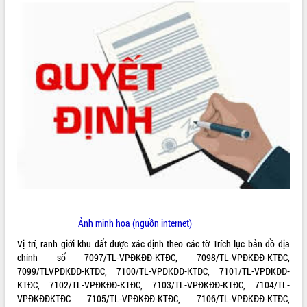
ĐIỂM TIN VĂN BẢN
QUY HOẠCH - KẾ HOẠCH
Ảnh minh họa (nguồn internet)
Vị trí, ranh giới khu đất được xác định theo các tờ Trích lục bản đồ địa
chính số 7097/TL-VPĐKĐĐ-KTĐC, 7098/TL-VPĐKĐĐ-KTĐC,
7099/TLVPĐKĐĐ-KTĐC, 7100/TL-VPĐKĐĐ-KTĐC, 7101/TL-VPĐKĐĐ-
KTĐC, 7102/TL-VPĐKĐĐ-KTĐC, 7103/TL-VPĐKĐĐ-KTĐC, 7104/TL-
VPĐKĐĐKTĐC 7105/TL-VPĐKĐĐ-KTĐC, 7106/TL-VPĐKĐĐ-KTĐC,