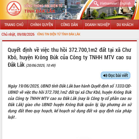
|
Vietnamese
English
TRANG CHỦ
CHÍNH QUYỀN
CÔNG DÂN
DOANH NGHIỆP
DU KHÁCH
Chủ nhật, 09/08/2026
ẾN VỚI CỔNG THÔNG TIN ĐIỆN TỬ TỈNH ĐẮK LẮK
GIỚI THIỆU
Quyết định về việc thu hồi 372.700,1m2 đất tại xã Chư
Kbô, huyện Krông Búk của Công ty TNHH MTV cao su
LÃNH ĐẠO UBND TỈNH
Đắk Lắk
(20/06/2025, 10:49)
TIN TỨC SỰ KIỆN
Đọc bài viết
SỞ, BAN, NGÀNH
Ngày 19/06/2025, UBND tỉnh Đắk Lắk ban hành Quyết định số 1333/QĐ-
UBND về việc thu hồi 372.700,1m2 đất tại xã Chư Kbô, huyện Krông Búk
UBND CÁC XÃ, PHƯỜNG
của Công ty TNHH MTV cao su Đắk Lắk (nay là Công ty cổ phần cao su
Đắk Lắk) giao cho UBND huyện Krông Búk quản lý, lập phương án sử
THÔNG TIN CHỈ ĐẠO ĐIỀU HÀNH
dụng đất theo quy hoạch, kế hoạch sử dụng đất và quy định của pháp
luật .
HỆ THỐNG VĂN BẢN
VĂN BẢN HĐND TỈNH