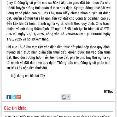
(nay là Công ty cổ phần cao su Đắk Lắk) bàn giao đất trên thực địa cho
Tất cả:
66101567
UBND huyện Krông Búk quản lý theo quy định. Ký Hợp đồng thuê đất với
Công ty cổ phần cao su Đắk Lắk, trao Giấy chứng nhận quyền sử dụng
đất, quyền sở hữu tài sản gắn liền với đất cho Công ty cổ phần cao su
Đắk Lắk khi đã hoàn thành nghĩa vụ tài chính theo quy định. Chịu trách
nhiệm về nội dung thẩm định, đề nghị UBND tỉnh tại Tờ trình số 41/TTr-
STNMT ngày 23/01/2025, Công văn số 2664/SNNMT-QLĐĐĐĐBĐ ngày
17/6/2025 và hồ sơ kèm theo.
Chi cục Thuế khu vực XIV xác định tiền thuê đất phải nộp theo quy định,
hướng dẫn thực hiện giảm tiền thuê đất, khoản được trừ vào tiền thuê
đất, theo dõi trường hợp miễn tiền thuê đất, phí, lệ phí, truy thu nghĩa vụ
tài chính về đất đai theo quy định. Thông báo cho Công ty cổ phần cao
su Đắk Lắk nộp tiền thuê đất.
Nội dung chi tiết
tại đây
HTBắc
In
Các tin khác