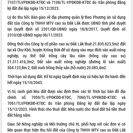
7107/TLVPĐKĐĐ-KTĐC và 7108/TL-VPĐKĐĐ-KTĐC do Văn phòng đăng
VIDEO
ký đất đai lập ngày 15/12/2023.
Lý do thu hồi: Bàn giao về địa phương quản lý theo Phương án sử dụng
Không có file video nào để phát.
đất của Công ty TNHH MTV cao su Đắk Lắk được UBND tỉnh phê duyệt
tại Quyết định số 2201/QĐ-UBND ngày 18/8/2017, Quyết định số
ALBUM ẢNH
2310/QĐ-UBND ngày 06/11/2023.
Đồng thời cho Công ty cổ phần cao su Đắk Lắk thuê 21.835.623,5m2 đất
tại xã Chư Kbô, huyện Krông Búk để sử dụng vào mục đích sản xuất nông
nghiệp, cụ thể: Đất trồng cây lâu năm (trồng cây cao su)
21.311.416,3m2; Đất sản xuất nông nghiệp (đường lô sản xuất)
504.123,8m 2; Đất nuôi trồng thủy sản (hồ nước) 20.083,4m2.
Thời hạn sử dụng đất: Kể từ ngày Quyết định này có hiệu lực thi hành đến
hết ngày 15/10/2043.
LIÊN KẾT WEB
Vị trí, ranh giới khu đất được xác định theo các tờ Trích lục bản đồ địa
chính số: 7059/TL-VPĐKĐĐ-KTĐC, 7060/TL-VPĐKĐĐ-KTĐC và
7061/TLVPĐKĐĐ-KTĐC do Văn phòng Đăng ký đất đai lập ngày
15/12/2023. Hình thức cho thuê đất: Nhà nước cho thuê đất trả tiền thuê
đất hằng năm.
THỐNG KÊ TRUY CẬP
Giao Sở Nông nghiệp và Môi trường chủ trì, phối hợp với các đơn vị có
liên quan thực hiện thu hồi đất của Công ty TNHH MTV cao su Đắk Lắk
Hôm nay:
15899