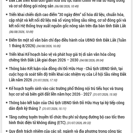
Đắk Lắk triển khai đơn giản hóa thủ tục hành chính về mã số vùng trồng
và cơ sở đóng gói nông sản
(06/08/2026, 10:49)
Triển khai chiến dịch cao điểm “30 ngày đêm” số hóa dữ liệu, chuẩn hóa,
cập nhật và kết nối dữ liệu mã số vùng trồng sầu riêng, cơ sở đóng gói và
kết nối Hệ thống truy xuất nguồn gốc nông sản trên địa bàn tỉnh Đắk Lắk
(06/08/2026, 10:09)
Điểm tin một số văn bản chỉ đạo điều hành của UBND tỉnh Đắk Lắk (Tuần
1 tháng 8/2026)
(04/08/2026, 16:05)
Triển khai Kế hoạch bảo vệ và phát huy giá trị di sản văn hóa cồng
chiêng tỉnh Đắk Lắk giai đoạn 2026 – 2030
(04/08/2026, 09:04)
Thông báo Kết luận của đồng chí Đỗ Hữu Huy - Chủ tịch UBND tỉnh, tại
cuộc họp rà soát tiến độ triển khai các nhiệm vụ của Lễ hội Sầu riêng Đắk
Lắk năm 2026
(31/07/2026, 17:10)
Kế hoạch tuyển sinh vào các trường phổ thông nội trú tiểu học và trung
học cơ sở xã biên giới đất liền năm học 2026 - 2027
(31/07/2026, 15:50)
Thông báo kết luận của Chủ tịch UBND tỉnh Đỗ Hữu Huy tại kỳ tiếp công
dân định kỳ tháng 7
(31/07/2026, 15:11)
Tăng cường tuyên truyền tổ chức thu phí sử dụng đường bộ cao tốc theo
hình thức điện tử không dừng (ETC)
(31/07/2026, 09:33)
Quy định trách nhiệm của các sở, ngành và địa phương trong công tác