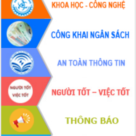
Thứ trưởng Bộ Y tế làm việc với tỉnh
Đắk Lắk về phát triển nhân lực y tế
cho trạm y tế cấp xã
Du lịch Đắk Lắk nâng tầm trải nghiệm
du khách thông qua Hệ thống cơ sở dữ
liệu và Bản đồ số
Tập huấn ứng dụng trí tuệ nhân tạo (AI)
trong thương mại điện tử năm 2026
Đoàn đại biểu Quốc hội tỉnh Đắk Lắk
trao đổi thông tin trước Kỳ họp thứ
nhất, Quốc hội khóa XVI
Quyết liệt cải cách hành chính, khơi
thông nguồn lực phát triển
Nâng cao hiệu lực, hiệu quả HĐND
tỉnh thông qua hiện đại hóa hành chính
Xã Ea Phê gắn cải cách hành chính với
chuyển đổi số
Phó Chủ tịch Thường trực UBND tỉnh
Hồ Thị Nguyên Thảo làm việc tại Trung
tâm Phục vụ hành chính công xã Ea
Phê