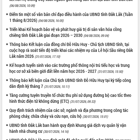
món ăn từ sầu riêng
(06/08/2026, 10:09)
Đắk Lắk công bố Quy hoạch và xúc
Điểm tin một số văn bản chỉ đạo điều hành của UBND tỉnh Đắk Lắk (Tuần
tiến đầu tư tỉnh
1 tháng 8/2026)
(04/08/2026, 16:05)
Ngành cá ngừ Đắk Lắk chủ động thích
Triển khai Kế hoạch bảo vệ và phát huy giá trị di sản văn hóa cồng
ứng để giữ vững thị trường xuất khẩu
chiêng tỉnh Đắk Lắk giai đoạn 2026 – 2030
(04/08/2026, 09:04)
Diễn đàn Kinh tế tư nhân Việt Nam đột
phá cơ chế - Hợp tác công tư
Thông báo Kết luận của đồng chí Đỗ Hữu Huy - Chủ tịch UBND tỉnh, tại
cuộc họp rà soát tiến độ triển khai các nhiệm vụ của Lễ hội Sầu riêng Đắk
Đề án 06 tạo bước ngoặt đột phá trong
Lắk năm 2026
(31/07/2026, 17:10)
cải cách hành chính tỉnh Đắk Lắk
Kế hoạch tuyển sinh vào các trường phổ thông nội trú tiểu học và trung
Kết nối tour, đẩy mạnh chuyển đổi số
học cơ sở xã biên giới đất liền năm học 2026 - 2027
để phát triển du lịch Đắk Lắk
(31/07/2026, 15:50)
Khởi động Dự án Đầu tư xây dựng hạ
Thông báo kết luận của Chủ tịch UBND tỉnh Đỗ Hữu Huy tại kỳ tiếp công
tầng kỹ thuật Cụm công nghiệp Tân
dân định kỳ tháng 7
(31/07/2026, 15:11)
Tiến
Tăng cường tuyên truyền tổ chức thu phí sử dụng đường bộ cao tốc theo
Gặp mặt các cơ quan báo chí nhân Kỷ
hình thức điện tử không dừng (ETC)
(31/07/2026, 09:33)
niệm 101 năm Ngày Báo chí Cách
Quy định trách nhiệm của các sở, ngành và địa phương trong công tác
mạng Việt Nam
phòng cháy, chữa cháy và cứu nạn, cứu hộ
(30/07/2026, 15:01)
Đắk Lắk sơ kết 4 năm triển khai thực
UBND tỉnh Đắk Lắk ban hành quy định khung giá dịch vụ quản lý vận
hiện Đề án 06 của Chính phủ
hành nhà chung cư
(30/07/2026, 14:16)
Họp báo thông tin về Hội nghị Công bố