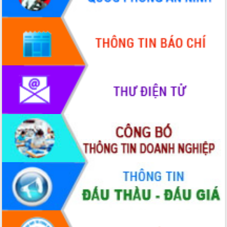
Xây dựng nông thôn mới: Nâng cao đời
sống người dân từ những mô hình thiết
thực
Quyết liệt tháo gỡ vướng mắc, đẩy
nhanh tiến độ các dự án trọng điểm
trong Khu kinh tế Nam Phú Yên
Hòn Yến phát triển du lịch gắn với bảo
tồn biển
Lấy ý kiến điều chỉnh Quy hoạch tỉnh
Đắk Lắk thời kỳ 2021-2030, tầm nhìn
đến năm 2050
Phát động chiến dịch 30 ngày đêm
giải phóng mặt bằng Tuyến đường bộ
ven biển
Đắk Lắk nỗ lực thúc đẩy tăng trưởng
kinh tế từ 10% trở lên trong Quý
II/2026
Đắk Lắk ký kết thỏa thuận hợp tác về
chuyển đổi số giai đoạn 2026 – 2030
với Tập đoàn Bưu chính Viễn thông
Việt Nam