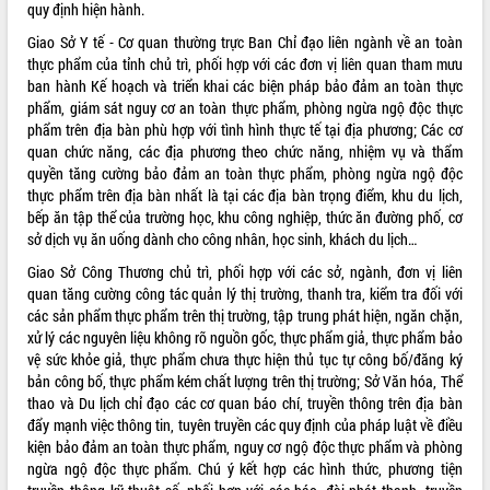
quy định hiện hành.
VIDEO
Giao Sở Y tế - Cơ quan thường trực Ban Chỉ đạo liên ngành về an toàn
thực phẩm của tỉnh chủ trì, phối hợp với các đơn vị liên quan tham mưu
ban hành Kế hoạch và triển khai các biện pháp bảo đảm an toàn thực
phẩm, giám sát nguy cơ an toàn thực phẩm, phòng ngừa ngộ độc thực
phẩm trên địa bàn phù hợp với tình hình thực tế tại địa phương; Các cơ
quan chức năng, các địa phương theo chức năng, nhiệm vụ và thẩm
quyền tăng cường bảo đảm an toàn thực phẩm, phòng ngừa ngộ độc
thực phẩm trên địa bàn nhất là tại các địa bàn trọng điểm, khu du lịch,
bếp ăn tập thể của trường học, khu công nghiệp, thức ăn đường phố, cơ
sở dịch vụ ăn uống dành cho công nhân, học sinh, khách du lịch…
Khám bệnh, cấp phát thuốc miễn phí
và tặng quà người dân xã Cư Pui
Giao Sở Công Thương chủ trì, phối hợp với các sở, ngành, đơn vị liên
quan tăng cường công tác quản lý thị trường, thanh tra, kiểm tra đối với
Hội nghị UBND tỉnh Đắk Lắk thường kỳ
các sản phẩm thực phẩm trên thị trường, tập trung phát hiện, ngăn chặn,
tháng 7/2026
xử lý các nguyên liệu không rõ nguồn gốc, thực phẩm giả, thực phẩm bảo
Lễ truy tặng danh hiệu “Bà Mẹ Việt
vệ sức khỏe giả, thực phẩm chưa thực hiện thủ tục tự công bố/đăng ký
Nam Anh hùng” và trao Huân chương
bản công bố, thực phẩm kém chất lượng trên thị trường; Sở Văn hóa, Thể
Lao động
thao và Du lịch chỉ đạo các cơ quan báo chí, truyền thông trên địa bàn
ALBUM ẢNH
UBND tỉnh Đắk Lắk triển khai nhiệm
đẩy mạnh việc thông tin, tuyên truyền các quy định của pháp luật về điều
vụ 6 tháng cuối năm 2026
kiện bảo đảm an toàn thực phẩm, nguy cơ ngộ độc thực phẩm và phòng
Kỳ họp thứ Hai, Hội đồng nhân dân
ngừa ngộ độc thực phẩm. Chú ý kết hợp các hình thức, phương tiện
tỉnh khóa XI quyết nghị nhiều nội dung