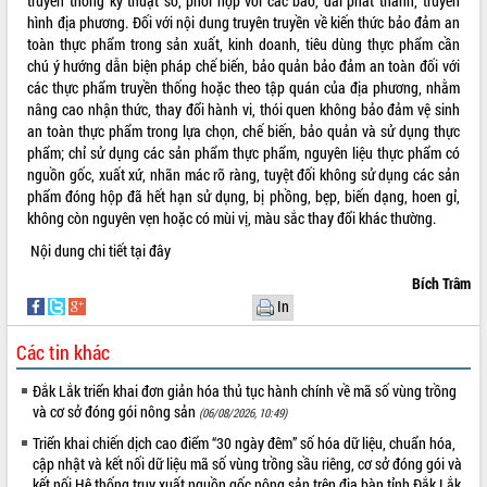
truyền thông kỹ thuật số, phối hợp với các báo, đài phát thanh, truyền
quan trọng
hình địa phương. Đối với nội dung truyên truyền về kiến thức bảo đảm an
toàn thực phẩm trong sản xuất, kinh doanh, tiêu dùng thực phẩm cần
Bí thư Tỉnh ủy Lương Nguyễn Minh
chú ý hướng dẫn biện pháp chế biến, bảo quản bảo đảm an toàn đối với
Triết thăm, tặng quà người có công với
các thực phẩm truyền thống hoặc theo tập quán của địa phương, nhằm
cách mạng
nâng cao nhận thức, thay đổi hành vi, thói quen không bảo đảm vệ sinh
Rà soát, hoàn thiện hệ thống thiết chế
an toàn thực phẩm trong lựa chọn, chế biến, bảo quản và sử dụng thực
văn hóa, thể thao đáp ứng yêu cầu
LIÊN KẾT WEB
phẩm; chỉ sử dụng các sản phẩm thực phẩm, nguyên liệu thực phẩm có
phát triển mới
nguồn gốc, xuất xứ, nhãn mác rõ ràng, tuyệt đối không sử dụng các sản
Thường trực HĐND tỉnh Đắk Lắk gặp
phẩm đóng hộp đã hết hạn sử dụng, bị phồng, bẹp, biến dạng, hoen gỉ,
mặt Đoàn chuyên gia y tế TP. Hồ Chí
không còn nguyên vẹn hoặc có mùi vị, màu sắc thay đổi khác thường.
Minh
THỐNG KÊ TRUY CẬP
Nội dung chi tiết
tại đây
Lễ truy điệu và an táng hài cốt liệt sĩ
tại Nghĩa trang Liệt sĩ xã Sơn Hòa
Hôm nay:
9320
Bích Trâm
In
Bàn giải pháp tháo gỡ khó khăn trong
Tất cả:
66054643
xuất khẩu sầu riêng và triển khai quy
Các tin khác
định EUDR
Thứ trưởng Bộ Nông nghiệp và Môi
Đắk Lắk triển khai đơn giản hóa thủ tục hành chính về mã số vùng trồng
trường Nguyễn Hoàng Hiệp khảo sát
và cơ sở đóng gói nông sản
(06/08/2026, 10:49)
vùng trồng và doanh nghiệp đóng gói
Triển khai chiến dịch cao điểm “30 ngày đêm” số hóa dữ liệu, chuẩn hóa,
sầu riêng tại Đắk Lắk
cập nhật và kết nối dữ liệu mã số vùng trồng sầu riêng, cơ sở đóng gói và
Trình diễn nghệ thuật chế biến các
kết nối Hệ thống truy xuất nguồn gốc nông sản trên địa bàn tỉnh Đắk Lắk