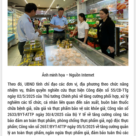
ĐIỂM TIN VĂN BẢN
QUY HOẠCH - KẾ HOẠCH
Ảnh minh họa – Nguồn Internet
Theo đó, UBND tỉnh chỉ đạo các đơn vị, địa phương theo chức năng
nhiệm vụ, thẩm quyền nghiên cứu thực hiện Công điện số 55/CĐ-TTg
ngày 02/5/2025 của Thủ tướng Chính phủ về tăng cường phối hợp, xử lý
nghiêm các tổ chức, cá nhân liên quan đến sản xuất, buôn bán thuốc
chữa bệnh giả, sữa giả và thực phẩm bảo vệ sức khỏe giả; Công văn số
2633/BYT-ATTP ngày 30/4/2025 của Bộ Y tế về tăng cường công tác
bảo đảm an toàn thực phẩm, phòng chống thực phẩm giả, ngộ độc thực
phẩm; Công văn số 2657/BYT-ATTP ngày 05/5/2025 về tăng cường quản
lý an toàn thực phẩm, ngăn ngừa thực phẩm giả, đảm bảo tuân thủ các