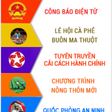
Hội thảo khoa học “Giải pháp thúc đẩy
phát triển nền kinh tế xanh tại tỉnh
Đắk Lắk”
Tăng cường giám sát, đôn đốc thực
hiện nhiệm vụ quản lý tài sản công
hàng tuần
Tháo gỡ những vướng mắc, đẩy mạnh
công tác cải cách thủ tục hành chính
tại Trung tâm Phục vụ hành chính
công tỉnh
Đắk Lắk: Tôn vinh 46 giải pháp tại Hội
thi Sáng tạo Kỹ thuật 2024 - 2025
Đắk Lắk rà soát, điều chỉnh Đề án 190
về phát triển nuôi trồng thủy sản
Phó Chủ tịch UBND tỉnh Đắk Lắk
Trương Công Thái kiểm tra thực địa
Dự án cao tốc Khánh Hòa - Buôn Ma
Thuột
Định vị cà phê Việt Nam như một “di
sản sống” trong dòng chảy toàn cầu