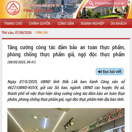
|
Vietnamese
English
TRANG CHỦ
CHÍNH QUYỀN
CÔNG DÂN
DOANH NGHIỆP
DU KHÁCH
Thứ sáu, 07/08/2026
CH
GIỚI THIỆU
Tăng cường công tác đảm bảo an toàn thực phẩm,
phòng chống thực phẩm giả, ngộ độc thực phẩm
LÃNH ĐẠO UBND TỈNH
(08/05/2025, 09:41)
TIN TỨC SỰ KIỆN
Đọc bài viết
SỞ, BAN, NGÀNH
Ngày 07/5/2025, UBND tỉnh Đắk Lắk ban hành Công văn số
4627/UBND-KGVX, gửi các Sở, ban, ngành; UBND các huyện, thị xã,
UBND CÁC XÃ, PHƯỜNG
thành phố về việc thực hiện tăng cường công tác đảm bảo an toàn thực
phẩm, phòng chống thực phẩm giả, ngộ độc thực phẩm trên địa bàn tỉnh
.
THÔNG TIN CHỈ ĐẠO ĐIỀU HÀNH
HỆ THỐNG VĂN BẢN
VĂN BẢN HĐND TỈNH