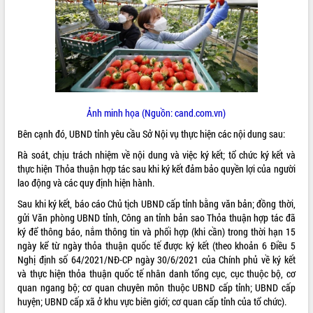
ĐIỂM TIN VĂN BẢN
QUY HOẠCH - KẾ HOẠCH
Ảnh minh họa (Nguồn: cand.com.vn)
Bên cạnh đó, UBND tỉnh yêu cầu Sở Nội vụ thực hiện các nội dung sau:
Rà soát, chịu trách nhiệm về nội dung và việc ký kết; tổ chức ký kết và
thực hiện Thỏa thuận hợp tác sau khi ký kết đảm bảo quyền lợi của người
lao động và các quy định hiện hành.
Sau khi ký kết, báo cáo Chủ tịch UBND cấp tỉnh bằng văn bản; đồng thời,
gửi Văn phòng UBND tỉnh, Công an tỉnh bản sao Thỏa thuận hợp tác đã
ký để thông báo, nắm thông tin và phối hợp (khi cần) trong thời hạn 15
ngày kể từ ngày thỏa thuận quốc tế được ký kết (theo khoản 6 Điều 5
Nghị định số 64/2021/NĐ-CP ngày 30/6/2021 của Chính phủ về ký kết
và thực hiện thỏa thuận quốc tế nhân danh tổng cục, cục thuộc bộ, cơ
quan ngang bộ; cơ quan chuyên môn thuộc UBND cấp tỉnh; UBND cấp
huyện; UBND cấp xã ở khu vực biên giới; cơ quan cấp tỉnh của tổ chức).