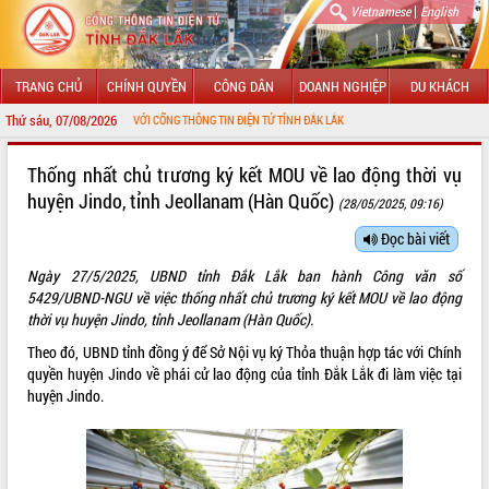
|
Vietnamese
English
TRANG CHỦ
CHÍNH QUYỀN
CÔNG DÂN
DOANH NGHIỆP
DU KHÁCH
Thứ sáu, 07/08/2026
CHÀO MỪNG ĐẾN VỚI CỔNG THÔNG TIN ĐIỆN TỬ TỈNH ĐẮK LẮK
GIỚI THIỆU
Thống nhất chủ trương ký kết MOU về lao động thời vụ
huyện Jindo, tỉnh Jeollanam (Hàn Quốc)
(28/05/2025, 09:16)
LÃNH ĐẠO UBND TỈNH
Đọc bài viết
TIN TỨC SỰ KIỆN
Ngày 27/5/2025, UBND tỉnh Đắk Lắk ban hành Công văn số
SỞ, BAN, NGÀNH
5429/UBND-NGU về việc thống nhất chủ trương ký kết MOU về lao động
thời vụ huyện Jindo, tỉnh Jeollanam (Hàn Quốc).
UBND CÁC XÃ, PHƯỜNG
Theo đó, UBND tỉnh đồng ý để Sở Nội vụ ký Thỏa thuận hợp tác với Chính
quyền huyện Jindo về phái cử lao động của tỉnh Đắk Lắk đi làm việc tại
THÔNG TIN CHỈ ĐẠO ĐIỀU HÀNH
huyện Jindo.
HỆ THỐNG VĂN BẢN
VĂN BẢN HĐND TỈNH