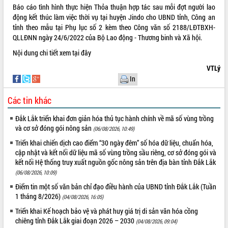
Báo cáo tình hình thực hiện Thỏa thuận hợp tác sau mỗi đợt người lao
VIDEO
động kết thúc làm việc thời vụ tại huyện Jindo cho UBND tỉnh, Công an
tỉnh theo mẫu tại Phụ lục số 2 kèm theo Công văn số 2188/LĐTBXH-
QLLĐNN ngày 24/6/2022 của Bộ Lao động - Thương binh và Xã hội.
Nội dung chi tiết xem
tại đây
VTLý
In
Các tin khác
Khám bệnh, cấp phát thuốc miễn phí
Đắk Lắk triển khai đơn giản hóa thủ tục hành chính về mã số vùng trồng
và tặng quà người dân xã Cư Pui
và cơ sở đóng gói nông sản
(06/08/2026, 10:49)
Hội nghị UBND tỉnh Đắk Lắk thường kỳ
Triển khai chiến dịch cao điểm “30 ngày đêm” số hóa dữ liệu, chuẩn hóa,
tháng 7/2026
cập nhật và kết nối dữ liệu mã số vùng trồng sầu riêng, cơ sở đóng gói và
Lễ truy tặng danh hiệu “Bà Mẹ Việt
kết nối Hệ thống truy xuất nguồn gốc nông sản trên địa bàn tỉnh Đắk Lắk
Nam Anh hùng” và trao Huân chương
(06/08/2026, 10:09)
Lao động
Điểm tin một số văn bản chỉ đạo điều hành của UBND tỉnh Đắk Lắk (Tuần
ALBUM ẢNH
UBND tỉnh Đắk Lắk triển khai nhiệm
1 tháng 8/2026)
(04/08/2026, 16:05)
vụ 6 tháng cuối năm 2026
Triển khai Kế hoạch bảo vệ và phát huy giá trị di sản văn hóa cồng
Kỳ họp thứ Hai, Hội đồng nhân dân
chiêng tỉnh Đắk Lắk giai đoạn 2026 – 2030
(04/08/2026, 09:04)
tỉnh khóa XI quyết nghị nhiều nội dung