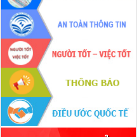
Xây dựng nông thôn mới: Nâng cao đời
sống người dân từ những mô hình thiết
thực
Quyết liệt tháo gỡ vướng mắc, đẩy
nhanh tiến độ các dự án trọng điểm
trong Khu kinh tế Nam Phú Yên
Hòn Yến phát triển du lịch gắn với bảo
tồn biển
Lấy ý kiến điều chỉnh Quy hoạch tỉnh
Đắk Lắk thời kỳ 2021-2030, tầm nhìn
đến năm 2050
Phát động chiến dịch 30 ngày đêm
giải phóng mặt bằng Tuyến đường bộ
ven biển
Đắk Lắk nỗ lực thúc đẩy tăng trưởng
kinh tế từ 10% trở lên trong Quý
II/2026
Đắk Lắk ký kết thỏa thuận hợp tác về
chuyển đổi số giai đoạn 2026 – 2030
với Tập đoàn Bưu chính Viễn thông
Việt Nam