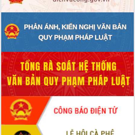
món ăn từ sầu riêng
Đắk Lắk công bố Quy hoạch và xúc
tiến đầu tư tỉnh
Ngành cá ngừ Đắk Lắk chủ động thích
ứng để giữ vững thị trường xuất khẩu
Diễn đàn Kinh tế tư nhân Việt Nam đột
phá cơ chế - Hợp tác công tư
Đề án 06 tạo bước ngoặt đột phá trong
cải cách hành chính tỉnh Đắk Lắk
Kết nối tour, đẩy mạnh chuyển đổi số
để phát triển du lịch Đắk Lắk
Khởi động Dự án Đầu tư xây dựng hạ
tầng kỹ thuật Cụm công nghiệp Tân
Tiến
Gặp mặt các cơ quan báo chí nhân Kỷ
niệm 101 năm Ngày Báo chí Cách
mạng Việt Nam
Đắk Lắk sơ kết 4 năm triển khai thực
hiện Đề án 06 của Chính phủ
Họp báo thông tin về Hội nghị Công bố