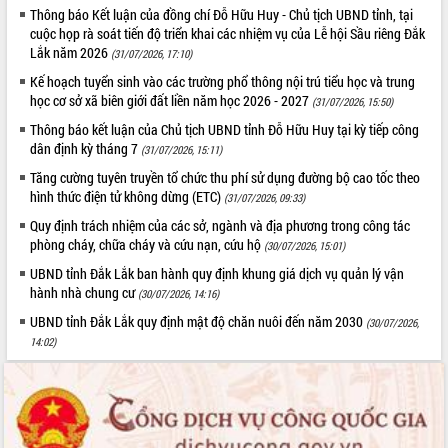
Thông báo Kết luận của đồng chí Đỗ Hữu Huy - Chủ tịch UBND tỉnh, tại
quan trọng
cuộc họp rà soát tiến độ triển khai các nhiệm vụ của Lễ hội Sầu riêng Đắk
Bí thư Tỉnh ủy Lương Nguyễn Minh
Lắk năm 2026
(31/07/2026, 17:10)
Triết thăm, tặng quà người có công với
Kế hoạch tuyển sinh vào các trường phổ thông nội trú tiểu học và trung
cách mạng
học cơ sở xã biên giới đất liền năm học 2026 - 2027
(31/07/2026, 15:50)
Rà soát, hoàn thiện hệ thống thiết chế
văn hóa, thể thao đáp ứng yêu cầu
LIÊN KẾT WEB
Thông báo kết luận của Chủ tịch UBND tỉnh Đỗ Hữu Huy tại kỳ tiếp công
phát triển mới
dân định kỳ tháng 7
(31/07/2026, 15:11)
Thường trực HĐND tỉnh Đắk Lắk gặp
Tăng cường tuyên truyền tổ chức thu phí sử dụng đường bộ cao tốc theo
mặt Đoàn chuyên gia y tế TP. Hồ Chí
hình thức điện tử không dừng (ETC)
(31/07/2026, 09:33)
Minh
THỐNG KÊ TRUY CẬP
Quy định trách nhiệm của các sở, ngành và địa phương trong công tác
Lễ truy điệu và an táng hài cốt liệt sĩ
phòng cháy, chữa cháy và cứu nạn, cứu hộ
(30/07/2026, 15:01)
tại Nghĩa trang Liệt sĩ xã Sơn Hòa
Hôm nay:
18770
UBND tỉnh Đắk Lắk ban hành quy định khung giá dịch vụ quản lý vận
Bàn giải pháp tháo gỡ khó khăn trong
Tất cả:
66031510
hành nhà chung cư
(30/07/2026, 14:16)
xuất khẩu sầu riêng và triển khai quy
UBND tỉnh Đắk Lắk quy định mật độ chăn nuôi đến năm 2030
định EUDR
(30/07/2026,
14:02)
Thứ trưởng Bộ Nông nghiệp và Môi
trường Nguyễn Hoàng Hiệp khảo sát
vùng trồng và doanh nghiệp đóng gói
sầu riêng tại Đắk Lắk
Trình diễn nghệ thuật chế biến các