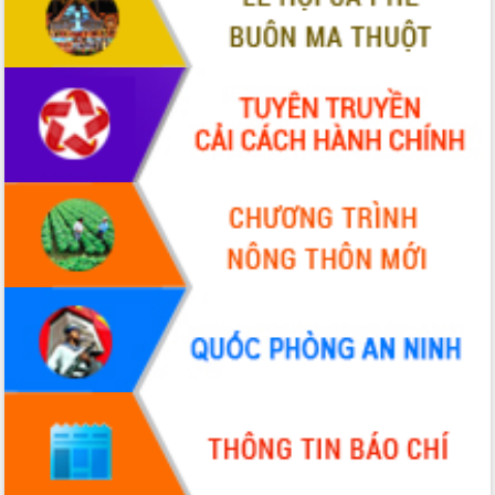
Quy hoạch và Xúc tiến đầu tư tỉnh Đắk
Lắk
Khơi thông điểm nghẽn, đẩy nhanh
giải ngân vốn khắc phục thiên tai
HĐND tỉnh thông qua điều chỉnh Quy
hoạch tỉnh thời kỳ 2021-2030
Hội thảo góp ý hồ sơ điều chỉnh quy
hoạch tỉnh Đắk Lắk thời kỳ 2021-2030,
tầm nhìn đến năm 2050
Nâng cao hiệu quả hoạt động của các
doanh nghiệp nhà nước
Hội nghị triển khai kết nối mạng
truyền số liệu chuyên dùng phục vụ cơ
quan Đảng, Nhà nước
Lễ phát động chuỗi hoạt động chung
tay làm sạch môi trường
Xã Ea Kar bước chuyển mình trong
công tác cải cách hành chính mô hình
mới
UBND tỉnh họp báo định kỳ tháng 4
năm 2026