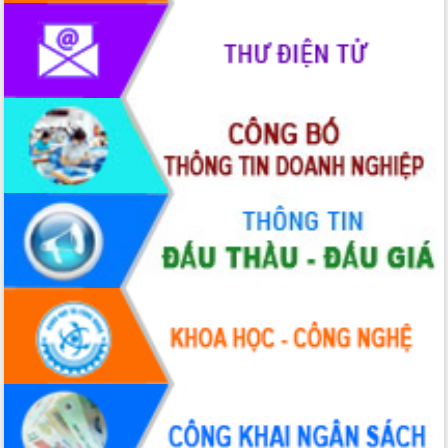
Hội thảo khoa học “Giải pháp thúc đẩy
phát triển nền kinh tế xanh tại tỉnh
Đắk Lắk”
Tăng cường giám sát, đôn đốc thực
hiện nhiệm vụ quản lý tài sản công
hàng tuần
Tháo gỡ những vướng mắc, đẩy mạnh
công tác cải cách thủ tục hành chính
tại Trung tâm Phục vụ hành chính
công tỉnh
Đắk Lắk: Tôn vinh 46 giải pháp tại Hội
thi Sáng tạo Kỹ thuật 2024 - 2025
Đắk Lắk rà soát, điều chỉnh Đề án 190
về phát triển nuôi trồng thủy sản
Phó Chủ tịch UBND tỉnh Đắk Lắk
Trương Công Thái kiểm tra thực địa
Dự án cao tốc Khánh Hòa - Buôn Ma
Thuột
Định vị cà phê Việt Nam như một “di
sản sống” trong dòng chảy toàn cầu