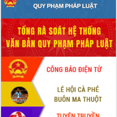
Quy hoạch và Xúc tiến đầu tư tỉnh Đắk
Lắk
Khơi thông điểm nghẽn, đẩy nhanh
giải ngân vốn khắc phục thiên tai
HĐND tỉnh thông qua điều chỉnh Quy
hoạch tỉnh thời kỳ 2021-2030
Hội thảo góp ý hồ sơ điều chỉnh quy
hoạch tỉnh Đắk Lắk thời kỳ 2021-2030,
tầm nhìn đến năm 2050
Nâng cao hiệu quả hoạt động của các
doanh nghiệp nhà nước
Hội nghị triển khai kết nối mạng
truyền số liệu chuyên dùng phục vụ cơ
quan Đảng, Nhà nước
Lễ phát động chuỗi hoạt động chung
tay làm sạch môi trường
Xã Ea Kar bước chuyển mình trong
công tác cải cách hành chính mô hình
mới
UBND tỉnh họp báo định kỳ tháng 4
năm 2026