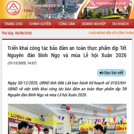
|
Vietnamese
English
TRANG CHỦ
CHÍNH QUYỀN
CÔNG DÂN
DOANH NGHIỆP
DU KHÁCH
Thứ bảy, 08/08/2026
CHÀO MỪNG ĐẾN VỚI CỔNG THÔNG TIN ĐIỆN 
GIỚI THIỆU
Triển khai công tác bảo đảm an toàn thực phẩm dịp Tết
Nguyên đán Bính Ngọ và mùa Lễ hội Xuân 2026
LÃNH ĐẠO UBND TỈNH
(31/12/2025, 14:57)
TIN TỨC SỰ KIỆN
Đọc bài viết
SỞ, BAN, NGÀNH
Ngày 30/12/2025, UBND tỉnh Đắk Lắk ban hành Kế hoạch số 0163/KH-
UBND về việc triển khai công tác bảo đảm an toàn thực phẩm dịp Tết
UBND CÁC XÃ, PHƯỜNG
Nguyên đán Bính Ngọ và mùa Lễ hội Xuân 2026.
THÔNG TIN CHỈ ĐẠO ĐIỀU HÀNH
HỆ THỐNG VĂN BẢN
VĂN BẢN HĐND TỈNH