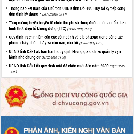
món ăn từ sầu riêng
Thông báo kết luận của Chủ tịch UBND tỉnh Đỗ Hữu Huy tại kỳ tiếp công
Đắk Lắk công bố Quy hoạch và xúc
dân định kỳ tháng 7
(31/07/2026, 15:11)
tiến đầu tư tỉnh
Ngành cá ngừ Đắk Lắk chủ động thích
Tăng cường tuyên truyền tổ chức thu phí sử dụng đường bộ cao tốc theo
hình thức điện tử không dừng (ETC)
ứng để giữ vững thị trường xuất khẩu
(31/07/2026, 09:33)
Diễn đàn Kinh tế tư nhân Việt Nam đột
Quy định trách nhiệm của các sở, ngành và địa phương trong công tác
phá cơ chế - Hợp tác công tư
phòng cháy, chữa cháy và cứu nạn, cứu hộ
(30/07/2026, 15:01)
Đề án 06 tạo bước ngoặt đột phá trong
UBND tỉnh Đắk Lắk ban hành quy định khung giá dịch vụ quản lý vận
cải cách hành chính tỉnh Đắk Lắk
hành nhà chung cư
(30/07/2026, 14:16)
Kết nối tour, đẩy mạnh chuyển đổi số
UBND tỉnh Đắk Lắk quy định mật độ chăn nuôi đến năm 2030
(30/07/2026,
để phát triển du lịch Đắk Lắk
14:02)
Khởi động Dự án Đầu tư xây dựng hạ
tầng kỹ thuật Cụm công nghiệp Tân
Tiến
Gặp mặt các cơ quan báo chí nhân Kỷ
niệm 101 năm Ngày Báo chí Cách
mạng Việt Nam
Đắk Lắk sơ kết 4 năm triển khai thực
hiện Đề án 06 của Chính phủ
Họp báo thông tin về Hội nghị Công bố