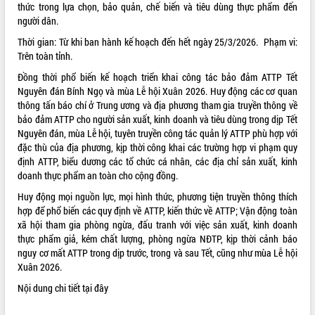
thức trong lựa chọn, bảo quản, chế biến và tiêu dùng thực phẩm đến
VIDEO
người dân.
Thời gian: Từ khi ban hành kế hoạch đến hết ngày 25/3/2026. Phạm vi:
Trên toàn tỉnh.
Đồng thời phổ biến kế hoạch triển khai công tác bảo đảm ATTP Tết
Nguyên đán Bính Ngọ và mùa Lễ hội Xuân 2026. Huy động các cơ quan
thông tấn báo chí ở Trung ương và địa phương tham gia truyền thông về
bảo đảm ATTP cho người sản xuất, kinh doanh và tiêu dùng trong dịp Tết
Nguyên đán, mùa Lễ hội, tuyên truyền công tác quản lý ATTP phù hợp với
đặc thù của địa phương, kịp thời công khai các trường hợp vi phạm quy
Khám bệnh, cấp phát thuốc miễn phí
định ATTP, biểu dương các tổ chức cá nhân, các địa chỉ sản xuất, kinh
và tặng quà người dân xã Cư Pui
doanh thực phẩm an toàn cho cộng đồng.
Hội nghị UBND tỉnh Đắk Lắk thường kỳ
Huy động mọi nguồn lực, mọi hình thức, phương tiện truyền thông thích
tháng 7/2026
hợp để phổ biến các quy định về ATTP, kiến thức về ATTP; Vận động toàn
Lễ truy tặng danh hiệu “Bà Mẹ Việt
xã hội tham gia phòng ngừa, đấu tranh với việc sản xuất, kinh doanh
Nam Anh hùng” và trao Huân chương
thực phẩm giả, kém chất lượng, phòng ngừa NĐTP, kịp thời cảnh báo
Lao động
nguy cơ mất ATTP trong dịp trước, trong và sau Tết, cũng như mùa Lễ hội
ALBUM ẢNH
Xuân 2026.
UBND tỉnh Đắk Lắk triển khai nhiệm
vụ 6 tháng cuối năm 2026
Nội dung chi tiết
tại đây
Kỳ họp thứ Hai, Hội đồng nhân dân
tỉnh khóa XI quyết nghị nhiều nội dung