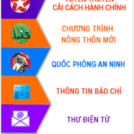
Hội thảo khoa học “Giải pháp thúc đẩy
phát triển nền kinh tế xanh tại tỉnh
Đắk Lắk”
Tăng cường giám sát, đôn đốc thực
hiện nhiệm vụ quản lý tài sản công
hàng tuần
Tháo gỡ những vướng mắc, đẩy mạnh
công tác cải cách thủ tục hành chính
tại Trung tâm Phục vụ hành chính
công tỉnh
Đắk Lắk: Tôn vinh 46 giải pháp tại Hội
thi Sáng tạo Kỹ thuật 2024 - 2025
Đắk Lắk rà soát, điều chỉnh Đề án 190
về phát triển nuôi trồng thủy sản
Phó Chủ tịch UBND tỉnh Đắk Lắk
Trương Công Thái kiểm tra thực địa
Dự án cao tốc Khánh Hòa - Buôn Ma
Thuột
Định vị cà phê Việt Nam như một “di
sản sống” trong dòng chảy toàn cầu