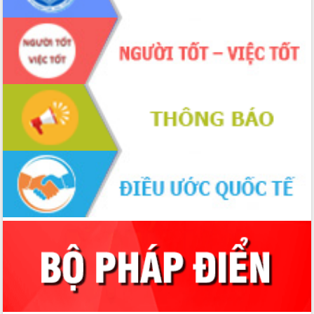
Thứ trưởng Bộ Y tế làm việc với tỉnh
Đắk Lắk về phát triển nhân lực y tế
cho trạm y tế cấp xã
Du lịch Đắk Lắk nâng tầm trải nghiệm
du khách thông qua Hệ thống cơ sở dữ
liệu và Bản đồ số
Tập huấn ứng dụng trí tuệ nhân tạo (AI)
trong thương mại điện tử năm 2026
Đoàn đại biểu Quốc hội tỉnh Đắk Lắk
trao đổi thông tin trước Kỳ họp thứ
nhất, Quốc hội khóa XVI
Quyết liệt cải cách hành chính, khơi
thông nguồn lực phát triển
Nâng cao hiệu lực, hiệu quả HĐND
tỉnh thông qua hiện đại hóa hành chính
Xã Ea Phê gắn cải cách hành chính với
chuyển đổi số
Phó Chủ tịch Thường trực UBND tỉnh
Hồ Thị Nguyên Thảo làm việc tại Trung
tâm Phục vụ hành chính công xã Ea
Phê