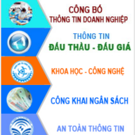
Xây dựng nông thôn mới: Nâng cao đời
sống người dân từ những mô hình thiết
thực
Quyết liệt tháo gỡ vướng mắc, đẩy
nhanh tiến độ các dự án trọng điểm
trong Khu kinh tế Nam Phú Yên
Hòn Yến phát triển du lịch gắn với bảo
tồn biển
Lấy ý kiến điều chỉnh Quy hoạch tỉnh
Đắk Lắk thời kỳ 2021-2030, tầm nhìn
đến năm 2050
Phát động chiến dịch 30 ngày đêm
giải phóng mặt bằng Tuyến đường bộ
ven biển
Đắk Lắk nỗ lực thúc đẩy tăng trưởng
kinh tế từ 10% trở lên trong Quý
II/2026
Đắk Lắk ký kết thỏa thuận hợp tác về
chuyển đổi số giai đoạn 2026 – 2030
với Tập đoàn Bưu chính Viễn thông
Việt Nam