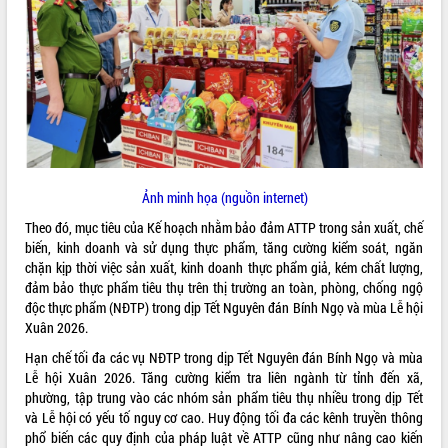
ĐIỂM TIN VĂN BẢN
QUY HOẠCH - KẾ HOẠCH
Ảnh minh họa (nguồn internet)
Theo đó, mục tiêu của Kế hoạch nhằm bảo đảm ATTP trong sản xuất, chế
biến, kinh doanh và sử dụng thực phẩm, tăng cường kiểm soát, ngăn
chặn kịp thời việc sản xuất, kinh doanh thực phẩm giả, kém chất lượng,
đảm bảo thực phẩm tiêu thụ trên thị trường an toàn, phòng, chống ngộ
độc thực phẩm (NĐTP) trong dịp Tết Nguyên đán Bính Ngọ và mùa Lễ hội
Xuân 2026.
Hạn chế tối đa các vụ NĐTP trong dịp Tết Nguyên đán Bính Ngọ và mùa
Lễ hội Xuân 2026. Tăng cường kiểm tra liên ngành từ tỉnh đến xã,
phường, tập trung vào các nhóm sản phẩm tiêu thụ nhiều trong dịp Tết
và Lễ hội có yếu tố nguy cơ cao. Huy động tối đa các kênh truyền thông
phổ biến các quy định của pháp luật về ATTP cũng như nâng cao kiến