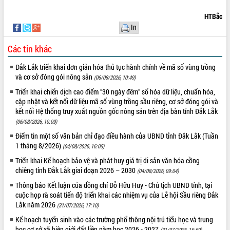
quan trọng
HTBắc
Bí thư Tỉnh ủy Lương Nguyễn Minh
In
Triết thăm, tặng quà người có công với
cách mạng
Các tin khác
Rà soát, hoàn thiện hệ thống thiết chế
văn hóa, thể thao đáp ứng yêu cầu
LIÊN KẾT WEB
Đắk Lắk triển khai đơn giản hóa thủ tục hành chính về mã số vùng trồng
phát triển mới
và cơ sở đóng gói nông sản
(06/08/2026, 10:49)
Thường trực HĐND tỉnh Đắk Lắk gặp
Triển khai chiến dịch cao điểm “30 ngày đêm” số hóa dữ liệu, chuẩn hóa,
mặt Đoàn chuyên gia y tế TP. Hồ Chí
cập nhật và kết nối dữ liệu mã số vùng trồng sầu riêng, cơ sở đóng gói và
Minh
kết nối Hệ thống truy xuất nguồn gốc nông sản trên địa bàn tỉnh Đắk Lắk
THỐNG KÊ TRUY CẬP
Lễ truy điệu và an táng hài cốt liệt sĩ
(06/08/2026, 10:09)
tại Nghĩa trang Liệt sĩ xã Sơn Hòa
Hôm nay:
31448
Điểm tin một số văn bản chỉ đạo điều hành của UBND tỉnh Đắk Lắk (Tuần
Bàn giải pháp tháo gỡ khó khăn trong
1 tháng 8/2026)
Tất cả:
66076771
(04/08/2026, 16:05)
xuất khẩu sầu riêng và triển khai quy
Triển khai Kế hoạch bảo vệ và phát huy giá trị di sản văn hóa cồng
định EUDR
chiêng tỉnh Đắk Lắk giai đoạn 2026 – 2030
(04/08/2026, 09:04)
Thứ trưởng Bộ Nông nghiệp và Môi
Thông báo Kết luận của đồng chí Đỗ Hữu Huy - Chủ tịch UBND tỉnh, tại
trường Nguyễn Hoàng Hiệp khảo sát
cuộc họp rà soát tiến độ triển khai các nhiệm vụ của Lễ hội Sầu riêng Đắk
vùng trồng và doanh nghiệp đóng gói
Lắk năm 2026
(31/07/2026, 17:10)
sầu riêng tại Đắk Lắk
Kế hoạch tuyển sinh vào các trường phổ thông nội trú tiểu học và trung
Trình diễn nghệ thuật chế biến các
học cơ sở xã biên giới đất liền năm học 2026 - 2027
(31/07/2026, 15:50)