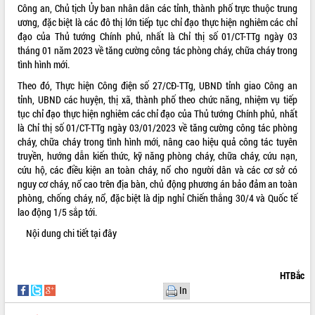
Công an, Chủ tịch Ủy ban nhân dân các tỉnh, thành phố trực thuộc trung
VIDEO
ương, đặc biệt là các đô thị lớn tiếp tục chỉ đạo thực hiện nghiêm các chỉ
đạo của Thủ tướng Chính phủ, nhất là Chỉ thị số 01/CT-TTg ngày 03
tháng 01 năm 2023 về tăng cường công tác phòng cháy, chữa cháy trong
tình hình mới.
Theo đó, Thực hiện Công điện số 27/CĐ-TTg, UBND tỉnh giao Công an
tỉnh, UBND các huyện, thị xã, thành phố theo chức năng, nhiệm vụ tiếp
tục chỉ đạo thực hiện nghiêm các chỉ đạo của Thủ tướng Chính phủ, nhất
là Chỉ thị số 01/CT-TTg ngày 03/01/2023 về tăng cường công tác phòng
cháy, chữa cháy trong tình hình mới, nâng cao hiệu quả công tác tuyên
truyền, hướng dẫn kiến thức, kỹ năng phòng cháy, chữa cháy, cứu nạn,
Khám bệnh, cấp phát thuốc miễn phí
cứu hộ, các điều kiện an toàn cháy, nổ cho người dân và các cơ sở có
và tặng quà người dân xã Cư Pui
nguy cơ cháy, nổ cao trên địa bàn, chủ động phương án bảo đảm an toàn
Hội nghị UBND tỉnh Đắk Lắk thường kỳ
phòng, chống cháy, nổ, đặc biệt là dịp nghỉ Chiến thắng 30/4 và Quốc tế
tháng 7/2026
lao động 1/5 sắp tới.
Lễ truy tặng danh hiệu “Bà Mẹ Việt
Nội dung chi tiết
tại đây
Nam Anh hùng” và trao Huân chương
Lao động
ALBUM ẢNH
UBND tỉnh Đắk Lắk triển khai nhiệm
HTBắc
vụ 6 tháng cuối năm 2026
In
Kỳ họp thứ Hai, Hội đồng nhân dân
tỉnh khóa XI quyết nghị nhiều nội dung