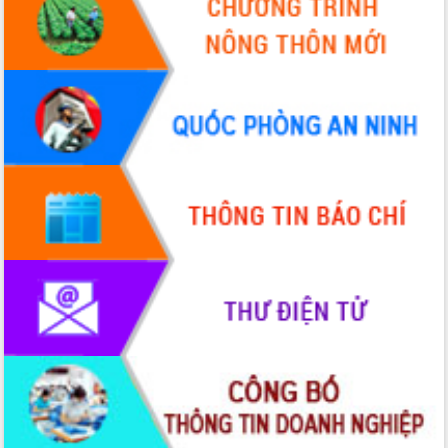
Hội thảo khoa học “Giải pháp thúc đẩy
phát triển nền kinh tế xanh tại tỉnh
Đắk Lắk”
Tăng cường giám sát, đôn đốc thực
hiện nhiệm vụ quản lý tài sản công
hàng tuần
Tháo gỡ những vướng mắc, đẩy mạnh
công tác cải cách thủ tục hành chính
tại Trung tâm Phục vụ hành chính
công tỉnh
Đắk Lắk: Tôn vinh 46 giải pháp tại Hội
thi Sáng tạo Kỹ thuật 2024 - 2025
Đắk Lắk rà soát, điều chỉnh Đề án 190
về phát triển nuôi trồng thủy sản
Phó Chủ tịch UBND tỉnh Đắk Lắk
Trương Công Thái kiểm tra thực địa
Dự án cao tốc Khánh Hòa - Buôn Ma
Thuột
Định vị cà phê Việt Nam như một “di
sản sống” trong dòng chảy toàn cầu