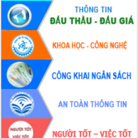
Xây dựng nông thôn mới: Nâng cao đời
sống người dân từ những mô hình thiết
thực
Quyết liệt tháo gỡ vướng mắc, đẩy
nhanh tiến độ các dự án trọng điểm
trong Khu kinh tế Nam Phú Yên
Hòn Yến phát triển du lịch gắn với bảo
tồn biển
Lấy ý kiến điều chỉnh Quy hoạch tỉnh
Đắk Lắk thời kỳ 2021-2030, tầm nhìn
đến năm 2050
Phát động chiến dịch 30 ngày đêm
giải phóng mặt bằng Tuyến đường bộ
ven biển
Đắk Lắk nỗ lực thúc đẩy tăng trưởng
kinh tế từ 10% trở lên trong Quý
II/2026
Đắk Lắk ký kết thỏa thuận hợp tác về
chuyển đổi số giai đoạn 2026 – 2030
với Tập đoàn Bưu chính Viễn thông
Việt Nam