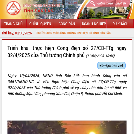
|
Vietnamese
English
TRANG CHỦ
CHÍNH QUYỀN
CÔNG DÂN
DOANH NGHIỆP
DU KHÁCH
Thứ bảy, 08/08/2026
CHÀO MỪNG ĐẾN VỚI CỔNG THÔNG TIN ĐIỆN TỬ TỈNH ĐẮK LẮK
GIỚI THIỆU
Triển khai thực hiện Công điện số 27/CĐ-TTg ngày
02/4/2025 của Thủ tướng Chính phủ
(11/04/2025, 10:04)
LÃNH ĐẠO UBND TỈNH
Đọc bài viết
TIN TỨC SỰ KIỆN
Ngày 10/04/2025, UBND tỉnh Đắk Lắk ban hành Công văn số
SỞ, BAN, NGÀNH
3451/UBND-NC về việc thực hiện Công điện số 27/CĐ-TTg ngày
02/4/2025 của Thủ tướng Chính phủ về vụ cháy nhà dân tại số 66B và
UBND CÁC XÃ, PHƯỜNG
66C đường Mạc Vân, phường Xóm Củi, Quận 8, thành phố Hồ Chí Minh.
THÔNG TIN CHỈ ĐẠO ĐIỀU HÀNH
HỆ THỐNG VĂN BẢN
VĂN BẢN HĐND TỈNH