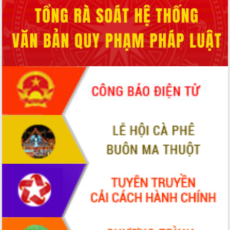
Quy hoạch và Xúc tiến đầu tư tỉnh Đắk
Lắk
Khơi thông điểm nghẽn, đẩy nhanh
giải ngân vốn khắc phục thiên tai
HĐND tỉnh thông qua điều chỉnh Quy
hoạch tỉnh thời kỳ 2021-2030
Hội thảo góp ý hồ sơ điều chỉnh quy
hoạch tỉnh Đắk Lắk thời kỳ 2021-2030,
tầm nhìn đến năm 2050
Nâng cao hiệu quả hoạt động của các
doanh nghiệp nhà nước
Hội nghị triển khai kết nối mạng
truyền số liệu chuyên dùng phục vụ cơ
quan Đảng, Nhà nước
Lễ phát động chuỗi hoạt động chung
tay làm sạch môi trường
Xã Ea Kar bước chuyển mình trong
công tác cải cách hành chính mô hình
mới
UBND tỉnh họp báo định kỳ tháng 4
năm 2026