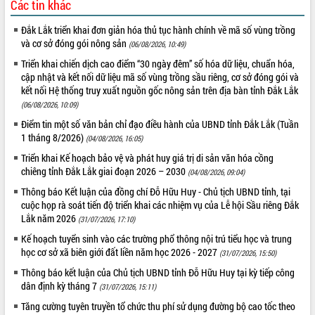
Các tin khác
quan trọng
Đắk Lắk triển khai đơn giản hóa thủ tục hành chính về mã số vùng trồng
Bí thư Tỉnh ủy Lương Nguyễn Minh
và cơ sở đóng gói nông sản
Triết thăm, tặng quà người có công với
(06/08/2026, 10:49)
cách mạng
Triển khai chiến dịch cao điểm “30 ngày đêm” số hóa dữ liệu, chuẩn hóa,
Rà soát, hoàn thiện hệ thống thiết chế
cập nhật và kết nối dữ liệu mã số vùng trồng sầu riêng, cơ sở đóng gói và
văn hóa, thể thao đáp ứng yêu cầu
kết nối Hệ thống truy xuất nguồn gốc nông sản trên địa bàn tỉnh Đắk Lắk
LIÊN KẾT WEB
phát triển mới
(06/08/2026, 10:09)
Thường trực HĐND tỉnh Đắk Lắk gặp
Điểm tin một số văn bản chỉ đạo điều hành của UBND tỉnh Đắk Lắk (Tuần
mặt Đoàn chuyên gia y tế TP. Hồ Chí
1 tháng 8/2026)
(04/08/2026, 16:05)
Minh
Triển khai Kế hoạch bảo vệ và phát huy giá trị di sản văn hóa cồng
THỐNG KÊ TRUY CẬP
Lễ truy điệu và an táng hài cốt liệt sĩ
chiêng tỉnh Đắk Lắk giai đoạn 2026 – 2030
(04/08/2026, 09:04)
tại Nghĩa trang Liệt sĩ xã Sơn Hòa
Hôm nay:
32967
Thông báo Kết luận của đồng chí Đỗ Hữu Huy - Chủ tịch UBND tỉnh, tại
Bàn giải pháp tháo gỡ khó khăn trong
Tất cả:
66078290
cuộc họp rà soát tiến độ triển khai các nhiệm vụ của Lễ hội Sầu riêng Đắk
xuất khẩu sầu riêng và triển khai quy
Lắk năm 2026
(31/07/2026, 17:10)
định EUDR
Kế hoạch tuyển sinh vào các trường phổ thông nội trú tiểu học và trung
Thứ trưởng Bộ Nông nghiệp và Môi
học cơ sở xã biên giới đất liền năm học 2026 - 2027
(31/07/2026, 15:50)
trường Nguyễn Hoàng Hiệp khảo sát
Thông báo kết luận của Chủ tịch UBND tỉnh Đỗ Hữu Huy tại kỳ tiếp công
vùng trồng và doanh nghiệp đóng gói
dân định kỳ tháng 7
sầu riêng tại Đắk Lắk
(31/07/2026, 15:11)
Trình diễn nghệ thuật chế biến các
Tăng cường tuyên truyền tổ chức thu phí sử dụng đường bộ cao tốc theo