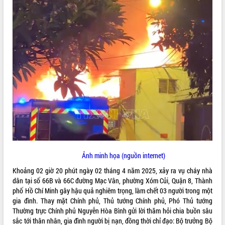
ĐIỂM TIN VĂN BẢN
QUY HOẠCH - KẾ HOẠCH
Ảnh minh họa (nguồn internet)
Khoảng 02 giờ 20 phút ngày 02 tháng 4 năm 2025, xảy ra vụ cháy nhà
dân tại số 66B và 66C đường Mạc Vân, phường Xóm Củi, Quận 8, Thành
phố Hồ Chí Minh gây hậu quả nghiêm trọng, làm chết 03 người trong một
gia đình. Thay mặt Chính phủ, Thủ tướng Chính phủ, Phó Thủ tướng
Thường trực Chính phủ Nguyễn Hòa Bình gửi lời thăm hỏi chia buồn sâu
sắc tới thân nhân, gia đình người bị nạn, đồng thời chỉ đạo: Bộ trưởng Bộ