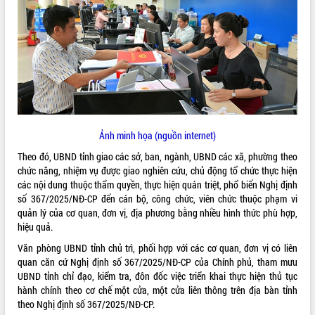
ĐIỂM TIN VĂN BẢN
QUY HOẠCH - KẾ HOẠCH
Ảnh minh họa (nguồn internet)
Theo đó, UBND tỉnh giao các sở, ban, ngành, UBND các xã, phường theo
chức năng, nhiệm vụ được giao nghiên cứu, chủ động tổ chức thực hiện
các nội dung thuộc thẩm quyền, thực hiện quán triệt, phổ biến Nghị định
số 367/2025/NĐ-CP đến cán bộ, công chức, viên chức thuộc phạm vi
quản lý của cơ quan, đơn vị, địa phương bằng nhiều hình thức phù hợp,
hiệu quả.
Văn phòng UBND tỉnh chủ trì, phối hợp với các cơ quan, đơn vị có liên
quan căn cứ Nghị định số 367/2025/NĐ-CP của Chính phủ, tham mưu
UBND tỉnh chỉ đạo, kiểm tra, đôn đốc việc triển khai thực hiện thủ tục
hành chính theo cơ chế một cửa, một cửa liên thông trên địa bàn tỉnh
theo Nghị định số 367/2025/NĐ-CP.