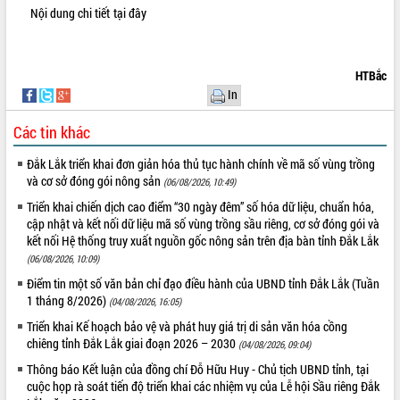
Nội dung chi tiết
tại đây
VIDEO
Loading the player...
HTBắc
Khám bệnh, cấp phát thuốc miễn phí
In
và tặng quà người dân xã Cư Pui
Hội nghị UBND tỉnh Đắk Lắk thường kỳ
Các tin khác
tháng 7/2026
Đắk Lắk triển khai đơn giản hóa thủ tục hành chính về mã số vùng trồng
Lễ truy tặng danh hiệu “Bà Mẹ Việt
và cơ sở đóng gói nông sản
(06/08/2026, 10:49)
Nam Anh hùng” và trao Huân chương
Lao động
Triển khai chiến dịch cao điểm “30 ngày đêm” số hóa dữ liệu, chuẩn hóa,
ALBUM ẢNH
cập nhật và kết nối dữ liệu mã số vùng trồng sầu riêng, cơ sở đóng gói và
UBND tỉnh Đắk Lắk triển khai nhiệm
kết nối Hệ thống truy xuất nguồn gốc nông sản trên địa bàn tỉnh Đắk Lắk
vụ 6 tháng cuối năm 2026
(06/08/2026, 10:09)
Kỳ họp thứ Hai, Hội đồng nhân dân
tỉnh khóa XI quyết nghị nhiều nội dung
Điểm tin một số văn bản chỉ đạo điều hành của UBND tỉnh Đắk Lắk (Tuần
quan trọng
1 tháng 8/2026)
(04/08/2026, 16:05)
Bí thư Tỉnh ủy Lương Nguyễn Minh
Triển khai Kế hoạch bảo vệ và phát huy giá trị di sản văn hóa cồng
Triết thăm, tặng quà người có công với
chiêng tỉnh Đắk Lắk giai đoạn 2026 – 2030
(04/08/2026, 09:04)
cách mạng
Thông báo Kết luận của đồng chí Đỗ Hữu Huy - Chủ tịch UBND tỉnh, tại
Rà soát, hoàn thiện hệ thống thiết chế
cuộc họp rà soát tiến độ triển khai các nhiệm vụ của Lễ hội Sầu riêng Đắk
văn hóa, thể thao đáp ứng yêu cầu
LIÊN KẾT WEB