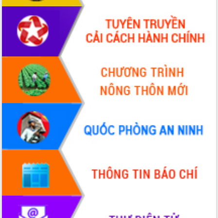
Hội thảo góp ý hồ sơ điều chỉnh quy
hoạch tỉnh Đắk Lắk thời kỳ 2021-2030,
tầm nhìn đến năm 2050
Nâng cao hiệu quả hoạt động của các
doanh nghiệp nhà nước
Hội nghị triển khai kết nối mạng
truyền số liệu chuyên dùng phục vụ cơ
quan Đảng, Nhà nước
Lễ phát động chuỗi hoạt động chung
tay làm sạch môi trường
Xã Ea Kar bước chuyển mình trong
công tác cải cách hành chính mô hình
mới
UBND tỉnh họp báo định kỳ tháng 4
năm 2026
Hội thảo khoa học “Giải pháp thúc đẩy
phát triển nền kinh tế xanh tại tỉnh
Đắk Lắk”
Tăng cường giám sát, đôn đốc thực
hiện nhiệm vụ quản lý tài sản công
hàng tuần