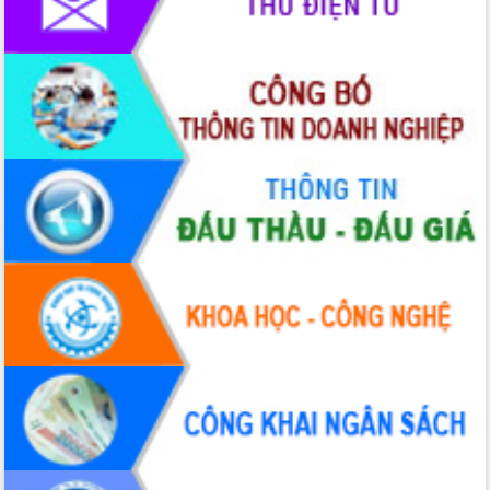
Tháo gỡ những vướng mắc, đẩy mạnh
công tác cải cách thủ tục hành chính
tại Trung tâm Phục vụ hành chính
công tỉnh
Đắk Lắk: Tôn vinh 46 giải pháp tại Hội
thi Sáng tạo Kỹ thuật 2024 - 2025
Đắk Lắk rà soát, điều chỉnh Đề án 190
về phát triển nuôi trồng thủy sản
Phó Chủ tịch UBND tỉnh Đắk Lắk
Trương Công Thái kiểm tra thực địa
Dự án cao tốc Khánh Hòa - Buôn Ma
Thuột
Định vị cà phê Việt Nam như một “di
sản sống” trong dòng chảy toàn cầu
Xây dựng nông thôn mới: Nâng cao đời
sống người dân từ những mô hình thiết
thực
Quyết liệt tháo gỡ vướng mắc, đẩy
nhanh tiến độ các dự án trọng điểm
trong Khu kinh tế Nam Phú Yên