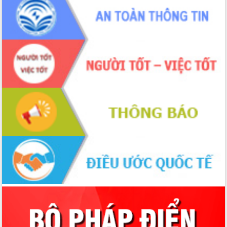
Hòn Yến phát triển du lịch gắn với bảo
tồn biển
Lấy ý kiến điều chỉnh Quy hoạch tỉnh
Đắk Lắk thời kỳ 2021-2030, tầm nhìn
đến năm 2050
Phát động chiến dịch 30 ngày đêm
giải phóng mặt bằng Tuyến đường bộ
ven biển
Đắk Lắk nỗ lực thúc đẩy tăng trưởng
kinh tế từ 10% trở lên trong Quý
II/2026
Đắk Lắk ký kết thỏa thuận hợp tác về
chuyển đổi số giai đoạn 2026 – 2030
với Tập đoàn Bưu chính Viễn thông
Việt Nam
Thứ trưởng Bộ Y tế làm việc với tỉnh
Đắk Lắk về phát triển nhân lực y tế
cho trạm y tế cấp xã
Du lịch Đắk Lắk nâng tầm trải nghiệm
du khách thông qua Hệ thống cơ sở dữ
liệu và Bản đồ số