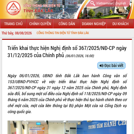
|
Vietnamese
English
TRANG CHỦ
CHÍNH QUYỀN
CÔNG DÂN
DOANH NGHIỆP
DU KHÁCH
Thứ bảy, 08/08/2026
ÀO MỪNG ĐẾN VỚI CỔNG THÔNG TIN ĐIỆN TỬ TỈNH ĐẮK LẮK
GIỚI THIỆU
Triển khai thực hiện Nghị định số 367/2025/NĐ-CP ngày
31/12/2025 của Chính phủ
(06/01/2026, 16:00)
LÃNH ĐẠO UBND TỈNH
Đọc bài viết
TIN TỨC SỰ KIỆN
Ngày 06/01/2026, UBND tỉnh Đắk Lắk ban hành Công văn số
SỞ, BAN, NGÀNH
153/UBND-PVHCC về việc triển khai thực hiện Nghị định số
367/2025/NĐ-CP ngày 31 ngày 12 năm 2025 của Chính phủ, Nghị định
UBND CÁC XÃ, PHƯỜNG
sửa đổi, bổ sung một số điều của Nghị định số 118/2025/NĐ-CP ngày 09
tháng 6 năm 2025 của Chính phủ về thực hiện thủ tục hành chính theo cơ
chế một cửa, một cửa liên thông tại Bộ phận Một cửa và Cổng Dịch vụ
THÔNG TIN CHỈ ĐẠO ĐIỀU HÀNH
công quốc gia.
HỆ THỐNG VĂN BẢN
VĂN BẢN HĐND TỈNH