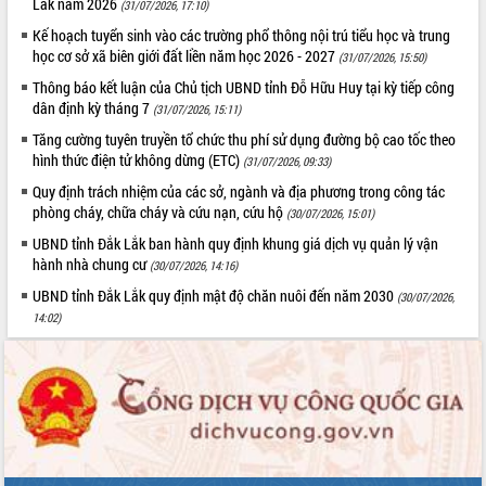
Lắk năm 2026
(31/07/2026, 17:10)
phát triển mới
Kế hoạch tuyển sinh vào các trường phổ thông nội trú tiểu học và trung
Thường trực HĐND tỉnh Đắk Lắk gặp
học cơ sở xã biên giới đất liền năm học 2026 - 2027
(31/07/2026, 15:50)
mặt Đoàn chuyên gia y tế TP. Hồ Chí
Thông báo kết luận của Chủ tịch UBND tỉnh Đỗ Hữu Huy tại kỳ tiếp công
Minh
THỐNG KÊ TRUY CẬP
dân định kỳ tháng 7
(31/07/2026, 15:11)
Lễ truy điệu và an táng hài cốt liệt sĩ
tại Nghĩa trang Liệt sĩ xã Sơn Hòa
Tăng cường tuyên truyền tổ chức thu phí sử dụng đường bộ cao tốc theo
Hôm nay:
34426
hình thức điện tử không dừng (ETC)
(31/07/2026, 09:33)
Bàn giải pháp tháo gỡ khó khăn trong
Tất cả:
66079749
xuất khẩu sầu riêng và triển khai quy
Quy định trách nhiệm của các sở, ngành và địa phương trong công tác
định EUDR
phòng cháy, chữa cháy và cứu nạn, cứu hộ
(30/07/2026, 15:01)
Thứ trưởng Bộ Nông nghiệp và Môi
UBND tỉnh Đắk Lắk ban hành quy định khung giá dịch vụ quản lý vận
trường Nguyễn Hoàng Hiệp khảo sát
hành nhà chung cư
(30/07/2026, 14:16)
vùng trồng và doanh nghiệp đóng gói
UBND tỉnh Đắk Lắk quy định mật độ chăn nuôi đến năm 2030
(30/07/2026,
sầu riêng tại Đắk Lắk
14:02)
Trình diễn nghệ thuật chế biến các
món ăn từ sầu riêng
Đắk Lắk công bố Quy hoạch và xúc
tiến đầu tư tỉnh
Ngành cá ngừ Đắk Lắk chủ động thích
ứng để giữ vững thị trường xuất khẩu
Diễn đàn Kinh tế tư nhân Việt Nam đột