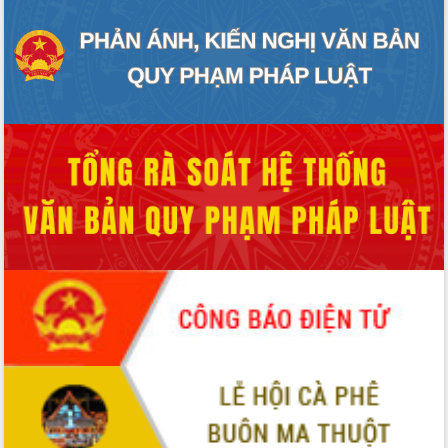
phá cơ chế - Hợp tác công tư
Đề án 06 tạo bước ngoặt đột phá trong
cải cách hành chính tỉnh Đắk Lắk
Kết nối tour, đẩy mạnh chuyển đổi số
để phát triển du lịch Đắk Lắk
Khởi động Dự án Đầu tư xây dựng hạ
tầng kỹ thuật Cụm công nghiệp Tân
Tiến
Gặp mặt các cơ quan báo chí nhân Kỷ
niệm 101 năm Ngày Báo chí Cách
mạng Việt Nam
Đắk Lắk sơ kết 4 năm triển khai thực
hiện Đề án 06 của Chính phủ
Họp báo thông tin về Hội nghị Công bố
Quy hoạch và Xúc tiến đầu tư tỉnh Đắk
Lắk
Khơi thông điểm nghẽn, đẩy nhanh
giải ngân vốn khắc phục thiên tai
HĐND tỉnh thông qua điều chỉnh Quy
hoạch tỉnh thời kỳ 2021-2030