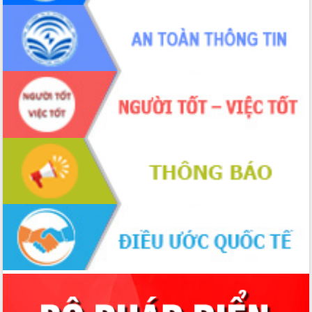
Tập huấn ứng dụng trí tuệ nhân tạo (AI)
trong thương mại điện tử năm 2026
Đoàn đại biểu Quốc hội tỉnh Đắk Lắk
trao đổi thông tin trước Kỳ họp thứ
nhất, Quốc hội khóa XVI
Quyết liệt cải cách hành chính, khơi
thông nguồn lực phát triển
Nâng cao hiệu lực, hiệu quả HĐND
tỉnh thông qua hiện đại hóa hành chính
Xã Ea Phê gắn cải cách hành chính với
chuyển đổi số
Phó Chủ tịch Thường trực UBND tỉnh
Hồ Thị Nguyên Thảo làm việc tại Trung
tâm Phục vụ hành chính công xã Ea
Phê
Xây dựng nền hành chính số đồng
hành cùng nông dân dân, doanh nghiệp
Giai đoạn 2026-2030, Đắk Lắk phấn
đấu có 77% xã đạt chuẩn nông thôn
mới