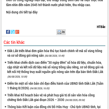
phát triển mới
tầm nhìn đến năm 2045 trở thành nước phát triên, thu nhập cao.
Thường trực HĐND tỉnh Đắk Lắk gặp
Nội dung chi tiết
tại đây
mặt Đoàn chuyên gia y tế TP. Hồ Chí
Minh
THỐNG KÊ TRUY CẬP
Lễ truy điệu và an táng hài cốt liệt sĩ
HTBắc
tại Nghĩa trang Liệt sĩ xã Sơn Hòa
Hôm nay:
4916
In
Bàn giải pháp tháo gỡ khó khăn trong
Tất cả:
66050239
Các tin khác
xuất khẩu sầu riêng và triển khai quy
định EUDR
Đắk Lắk triển khai đơn giản hóa thủ tục hành chính về mã số vùng trồng
Thứ trưởng Bộ Nông nghiệp và Môi
và cơ sở đóng gói nông sản
(06/08/2026, 10:49)
trường Nguyễn Hoàng Hiệp khảo sát
Triển khai chiến dịch cao điểm “30 ngày đêm” số hóa dữ liệu, chuẩn hóa,
vùng trồng và doanh nghiệp đóng gói
cập nhật và kết nối dữ liệu mã số vùng trồng sầu riêng, cơ sở đóng gói và
sầu riêng tại Đắk Lắk
kết nối Hệ thống truy xuất nguồn gốc nông sản trên địa bàn tỉnh Đắk Lắk
Trình diễn nghệ thuật chế biến các
(06/08/2026, 10:09)
món ăn từ sầu riêng
Điểm tin một số văn bản chỉ đạo điều hành của UBND tỉnh Đắk Lắk (Tuần
Đắk Lắk công bố Quy hoạch và xúc
1 tháng 8/2026)
(04/08/2026, 16:05)
tiến đầu tư tỉnh
Triển khai Kế hoạch bảo vệ và phát huy giá trị di sản văn hóa cồng
Ngành cá ngừ Đắk Lắk chủ động thích
chiêng tỉnh Đắk Lắk giai đoạn 2026 – 2030
(04/08/2026, 09:04)
ứng để giữ vững thị trường xuất khẩu
Diễn đàn Kinh tế tư nhân Việt Nam đột
Thông báo Kết luận của đồng chí Đỗ Hữu Huy - Chủ tịch UBND tỉnh, tại