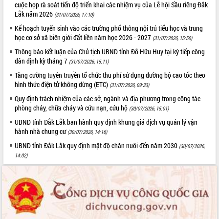
cuộc họp rà soát tiến độ triển khai các nhiệm vụ của Lễ hội Sầu riêng Đắk
phá cơ chế - Hợp tác công tư
Lắk năm 2026
(31/07/2026, 17:10)
Đề án 06 tạo bước ngoặt đột phá trong
cải cách hành chính tỉnh Đắk Lắk
Kế hoạch tuyển sinh vào các trường phổ thông nội trú tiểu học và trung
học cơ sở xã biên giới đất liền năm học 2026 - 2027
(31/07/2026, 15:50)
Kết nối tour, đẩy mạnh chuyển đổi số
để phát triển du lịch Đắk Lắk
Thông báo kết luận của Chủ tịch UBND tỉnh Đỗ Hữu Huy tại kỳ tiếp công
dân định kỳ tháng 7
Khởi động Dự án Đầu tư xây dựng hạ
(31/07/2026, 15:11)
tầng kỹ thuật Cụm công nghiệp Tân
Tăng cường tuyên truyền tổ chức thu phí sử dụng đường bộ cao tốc theo
Tiến
hình thức điện tử không dừng (ETC)
(31/07/2026, 09:33)
Gặp mặt các cơ quan báo chí nhân Kỷ
Quy định trách nhiệm của các sở, ngành và địa phương trong công tác
niệm 101 năm Ngày Báo chí Cách
phòng cháy, chữa cháy và cứu nạn, cứu hộ
(30/07/2026, 15:01)
mạng Việt Nam
UBND tỉnh Đắk Lắk ban hành quy định khung giá dịch vụ quản lý vận
Đắk Lắk sơ kết 4 năm triển khai thực
hành nhà chung cư
(30/07/2026, 14:16)
hiện Đề án 06 của Chính phủ
UBND tỉnh Đắk Lắk quy định mật độ chăn nuôi đến năm 2030
Họp báo thông tin về Hội nghị Công bố
(30/07/2026,
14:02)
Quy hoạch và Xúc tiến đầu tư tỉnh Đắk
Lắk
Khơi thông điểm nghẽn, đẩy nhanh
giải ngân vốn khắc phục thiên tai
HĐND tỉnh thông qua điều chỉnh Quy
hoạch tỉnh thời kỳ 2021-2030