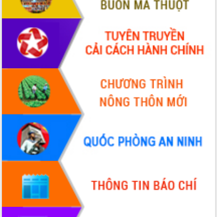
Tháo gỡ những vướng mắc, đẩy mạnh
công tác cải cách thủ tục hành chính
tại Trung tâm Phục vụ hành chính
công tỉnh
Đắk Lắk: Tôn vinh 46 giải pháp tại Hội
thi Sáng tạo Kỹ thuật 2024 - 2025
Đắk Lắk rà soát, điều chỉnh Đề án 190
về phát triển nuôi trồng thủy sản
Phó Chủ tịch UBND tỉnh Đắk Lắk
Trương Công Thái kiểm tra thực địa
Dự án cao tốc Khánh Hòa - Buôn Ma
Thuột
Định vị cà phê Việt Nam như một “di
sản sống” trong dòng chảy toàn cầu
Xây dựng nông thôn mới: Nâng cao đời
sống người dân từ những mô hình thiết
thực
Quyết liệt tháo gỡ vướng mắc, đẩy
nhanh tiến độ các dự án trọng điểm
trong Khu kinh tế Nam Phú Yên