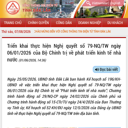
|
Vietnamese
English
TRANG CHỦ
CHÍNH QUYỀN
CÔNG DÂN
DOANH NGHIỆP
DU KHÁCH
Thứ sáu, 07/08/2026
CHÀO MỪNG ĐẾN VỚI CỔNG THÔNG TIN ĐIỆN TỬ TỈNH ĐẮK LẮK
GIỚI THIỆU
Triển khai thực hiện Nghị quyết số 79-NQ/TW ngày
06/01/2026 của Bộ Chính trị về phát triển kinh tế nhà
LÃNH ĐẠO UBND TỈNH
nước
(01/06/2026, 14:36)
TIN TỨC SỰ KIỆN
Đọc bài viết
SỞ, BAN, NGÀNH
Ngày 25/05/2026, UBND tỉnh Đắk Lắk ban hành Kế hoạch số 196/KH-
UBND về việc triển khai thực hiện Nghị quyết số 79-NQ/TW ngày
UBND CÁC XÃ, PHƯỜNG
06/01/2026 của Bộ Chính trị về “Phát triển kinh tế nhà nước”; Chương
trình hành động số 29/NQ-CP ngày 24/02/2026 của Chính phủ và
THÔNG TIN CHỈ ĐẠO ĐIỀU HÀNH
Chương trình hành động số 15-CTr/TU ngày 24/4/2026 của Ban Thường
vụ Tính ủy; Kế hoạch số 52-KH/ĐU ngày 12/5/2026 của Đảng ủy UBND
HỆ THỐNG VĂN BẢN
tỉnh về thực hiện Nghị quyết số 79-NQ/TW trên địa bàn tỉnh.
VĂN BẢN HĐND TỈNH