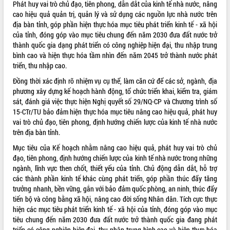
Phát huy vai trò chủ đạo, tiên phong, dẫn dắt của kinh tế nhà nước, nâng
VIDEO
cao hiệu quả quản trị, quản lý và sử dụng các nguồn lực nhà nước trên
địa bàn tỉnh, góp phần hiện thực hóa mục tiêu phát triển kinh tế - xã hội
Loading the player...
của tỉnh, đóng góp vào mục tiêu chung đến năm 2030 đưa đất nước trở
thành quốc gia dạng phát triển có công nghiệp hiện đại, thu nhập trung
Khám bệnh, cấp phát thuốc miễn phí
bình cao và hiện thực hóa tầm nhìn đến năm 2045 trở thành nước phát
và tặng quà người dân xã Cư Pui
triển, thu nhập cao.
Hội nghị UBND tỉnh Đắk Lắk thường kỳ
Đồng thời xác định rõ nhiệm vụ cụ thể, làm căn cứ để các sở, ngành, địa
tháng 7/2026
phương xây dựng kế hoạch hành động, tổ chức triển khai, kiểm tra, giám
Lễ truy tặng danh hiệu “Bà Mẹ Việt
sát, đánh giá việc thực hiện Nghị quyết số 29/NQ-CP và Chương trình số
Nam Anh hùng” và trao Huân chương
15-CTr/TU bảo đảm hiện thực hóa mục tiêu nâng cao hiệu quả, phát huy
Lao động
vai trò chủ đạo, tiên phong, định hướng chiến lược của kinh tế nhà nước
ALBUM ẢNH
UBND tỉnh Đắk Lắk triển khai nhiệm
trên địa bàn tỉnh.
vụ 6 tháng cuối năm 2026
Mục tiêu của Kế hoạch nhằm nâng cao hiệu quả, phát huy vai trò chủ
Kỳ họp thứ Hai, Hội đồng nhân dân
đạo, tiên phong, định hướng chiến lược của kinh tế nhà nước trong những
tỉnh khóa XI quyết nghị nhiều nội dung
ngành, lĩnh vực then chốt, thiết yếu của tỉnh. Chủ động dẫn dắt, hỗ trợ
quan trọng
các thành phần kinh tế khác cùng phát triển, góp phần thúc đẩy tăng
Bí thư Tỉnh ủy Lương Nguyễn Minh
trưởng nhanh, bền vững, gắn với bảo đảm quốc phòng, an ninh, thúc đẩy
Triết thăm, tặng quà người có công với
tiến bộ và công bằng xã hội, nâng cao đời sống Nhân dân. Tích cực thực
cách mạng
hiện các mục tiêu phát triển kinh tế - xã hội của tỉnh, đóng góp vào mục
Rà soát, hoàn thiện hệ thống thiết chế
tiêu chung đến năm 2030 đưa đất nước trở thành quốc gia đang phát
văn hóa, thể thao đáp ứng yêu cầu
LIÊN KẾT WEB
triển có công nghiệp hiện đại, thu nhập trung bình cao và hiện thực hóa