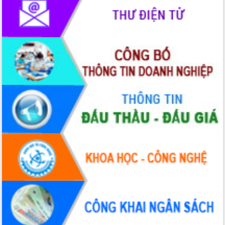
Hòn Yến phát triển du lịch gắn với bảo
tồn biển
Lấy ý kiến điều chỉnh Quy hoạch tỉnh
Đắk Lắk thời kỳ 2021-2030, tầm nhìn
đến năm 2050
Phát động chiến dịch 30 ngày đêm
giải phóng mặt bằng Tuyến đường bộ
ven biển
Đắk Lắk nỗ lực thúc đẩy tăng trưởng
kinh tế từ 10% trở lên trong Quý
II/2026
Đắk Lắk ký kết thỏa thuận hợp tác về
chuyển đổi số giai đoạn 2026 – 2030
với Tập đoàn Bưu chính Viễn thông
Việt Nam
Thứ trưởng Bộ Y tế làm việc với tỉnh
Đắk Lắk về phát triển nhân lực y tế
cho trạm y tế cấp xã
Du lịch Đắk Lắk nâng tầm trải nghiệm
du khách thông qua Hệ thống cơ sở dữ
liệu và Bản đồ số