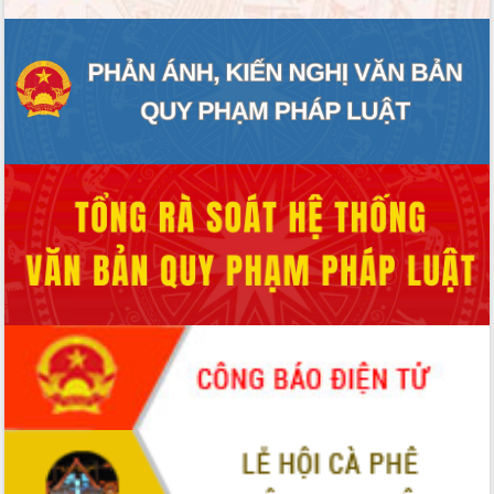
Hội thảo góp ý hồ sơ điều chỉnh quy
hoạch tỉnh Đắk Lắk thời kỳ 2021-2030,
tầm nhìn đến năm 2050
Nâng cao hiệu quả hoạt động của các
doanh nghiệp nhà nước
Hội nghị triển khai kết nối mạng
truyền số liệu chuyên dùng phục vụ cơ
quan Đảng, Nhà nước
Lễ phát động chuỗi hoạt động chung
tay làm sạch môi trường
Xã Ea Kar bước chuyển mình trong
công tác cải cách hành chính mô hình
mới
UBND tỉnh họp báo định kỳ tháng 4
năm 2026
Hội thảo khoa học “Giải pháp thúc đẩy
phát triển nền kinh tế xanh tại tỉnh
Đắk Lắk”
Tăng cường giám sát, đôn đốc thực
hiện nhiệm vụ quản lý tài sản công
hàng tuần