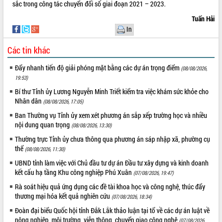
sắc trong công tác chuyển đổi số giai đoạn 2021 – 2023.
Tuấn Hải
In
Các tin khác
Đẩy nhanh tiến độ giải phóng mặt bằng các dự án trọng điểm
(08/08/2026,
19:53)
Bí thư Tỉnh ủy Lương Nguyễn Minh Triết kiểm tra việc khám sức khỏe cho
Nhân dân
(08/08/2026, 17:05)
Ban Thường vụ Tỉnh ủy xem xét phương án sắp xếp trường học và nhiều
nội dung quan trọng
(08/08/2026, 13:30)
Thường trực Tỉnh ủy chưa thông qua phương án sáp nhập xã, phường cụ
thể
(08/08/2026, 11:30)
UBND tỉnh làm việc với Chủ đầu tư dự án Đầu tư xây dựng và kinh doanh
kết cấu hạ tầng Khu công nghiệp Phú Xuân
(07/08/2026, 19:47)
Rà soát hiệu quả ứng dụng các đề tài khoa học và công nghệ, thúc đẩy
thương mại hóa kết quả nghiên cứu
(07/08/2026, 18:34)
Đoàn đại biểu Quốc hội tỉnh Đắk Lắk thảo luận tại tổ về các dự án luật về
nông nghiệp, môi trường, viễn thông, chuyển giao công nghệ
(07/08/2026,