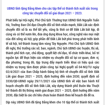
UBND tỉnh tặng Bằng khen cho các tập thể có thành tích xuất sắc trong
công tác chuyển đổi số giai đoạn 2021 – 2023.
Phát biểu tại Hội nghị, Phó Chủ tịch Thường trực UBND tỉnh Nguyễn Tuấn
Hà, Trưởng Ban Chỉ đạo Chuyển đổi số tỉnh nhấn mạnh, Đắk Lắk xác định
chuyển đổi số là xu thế tất yếu, cũng là thời cơ để Đắk Lắk bắt kịp, đi
cùng và có thể vươn lên, đưa ứng dụng khoa học, công nghệ vào mọi mặt
của đời sống xã hội; góp phần để Đắk Lắk bứt phá trong phát triển kinh
tế xã hội, trở thành trung tâm vùng Tây Nguyên. Phó Chủ tịch UBND tỉnh
đề nghị, thủ trưởng các sở, ban, ngành, Chủ tịch UBND các huyện, thị xã,
thành phố tích cực, chủ động, quyết liệt chỉ đạo, tổ chức triển khai, bố trí
nguồn lực để thực hiện các nhiệm vụ chuyển đổi số tại cơ quan, đơn vị,
địa phương; trong đó, tập trung đẩy mạnh triển khai có hiệu quả các
nhiệm vụ trọng tâm được phân công tại Nghị quyết số 04-NQ/TU ngày
02/4/2021 của Ban Chấp hành Đảng bộ tỉnh về chuyển đổi số tỉnh Đắk
Lắk giai đoạn 2021 – 2025, định hướng đến năm 2030; quyết định số
3330/QĐ-UBND ngày 29/11/2021 của UBND tỉnh về việc ban hành Kế
hoạch chuyển đổi số tỉnh Đắk Lắk, xây dựng thành phố Buôn Ma Thuột
trở thành đô thị thông minh giai đoạn 2021 – 2025, định hướng đến năm
2030, đặc biệt là các chỉ tiêu chưa hoàn thành theo kế hoạch đã đề ra.
Dịp này, UBND tỉnh đã tặng Bằng khen cho 10 tập thể có thành tích xuất