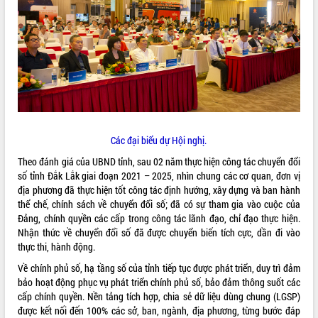
ĐIỂM TIN VĂN BẢN
QUY HOẠCH - KẾ HOẠCH
Các đại biểu dự Hội nghị.
Theo đánh giá của UBND tỉnh, sau 02 năm thực hiện công tác chuyển đổi
số tỉnh Đắk Lắk giai đoạn 2021 – 2025, nhìn chung các cơ quan, đơn vị
địa phương đã thực hiện tốt công tác định hướng, xây dựng và ban hành
thể chế, chính sách về chuyển đổi số; đã có sự tham gia vào cuộc của
Đảng, chính quyền các cấp trong công tác lãnh đạo, chỉ đạo thực hiện.
Nhận thức về chuyển đổi số đã được chuyển biến tích cực, dần đi vào
thực thi, hành động.
Về chính phủ số, hạ tầng số của tỉnh tiếp tục được phát triển, duy trì đảm
bảo hoạt động phục vụ phát triển chính phủ số, bảo đảm thông suốt các
cấp chính quyền. Nền tảng tích hợp, chia sẻ dữ liệu dùng chung (LGSP)
được kết nối đến 100% các sở, ban, ngành, địa phương, từng bước đáp