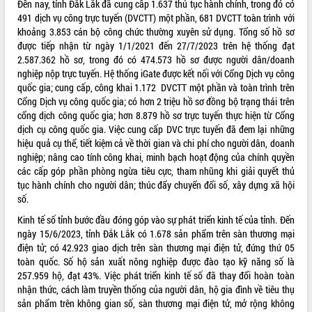
Đến nay, tỉnh Đắk Lắk đã cung cấp 1.637 thủ tục hành chính, trong đó có
Tất cả:
66082370
491 dịch vụ công trực tuyến (DVCTT) một phần, 681 DVCTT toàn trình với
khoảng 3.853 cán bộ công chức thường xuyên sử dụng. Tổng số hồ sơ
được tiếp nhận từ ngày 1/1/2021 đến 27/7/2023 trên hệ thống đạt
2.587.362 hồ sơ, trong đó có 474.573 hồ sơ được người dân/doanh
nghiệp nộp trực tuyến. Hệ thống iGate được kết nối với Cổng Dịch vụ công
quốc gia; cung cấp, công khai 1.172 DVCTT một phần và toàn trình trên
Cổng Dịch vụ công quốc gia; có hơn 2 triệu hồ sơ đồng bộ trạng thái trên
cổng dịch công quốc gia; hơn 8.879 hồ sơ trực tuyến thực hiện từ Cổng
dịch cụ công quốc gia. Việc cung cấp DVC trực tuyến đã đem lại những
hiệu quả cụ thể, tiết kiệm cả về thời gian và chi phí cho người dân, doanh
nghiệp; nâng cao tính công khai, minh bạch hoạt động của chính quyền
các cấp góp phần phòng ngừa tiêu cực, tham nhũng khi giải quyết thủ
tục hành chính cho người dân; thúc đẩy chuyển đổi số, xây dựng xã hội
số.
Kinh tế số tỉnh bước đầu đóng góp vào sự phát triển kinh tế của tỉnh. Đến
ngày 15/6/2023, tỉnh Đắk Lắk có 1.678 sản phẩm trên sàn thương mại
điện tử; có 42.923 giao dịch trên sàn thương mại điện tử, đứng thứ 05
toàn quốc. Số hộ sản xuất nông nghiệp được đào tạo kỹ năng số là
257.959 hộ, đạt 43%. Việc phát triển kinh tế số đã thay đổi hoàn toàn
nhận thức, cách làm truyền thống của người dân, hộ gia đình về tiêu thụ
sản phẩm trên không gian số, sàn thương mại điện tử, mở rộng không