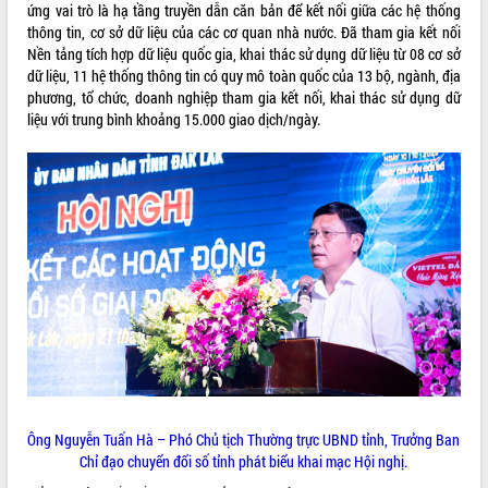
ứng vai trò là hạ tầng truyền dẫn căn bản để kết nối giữa các hệ thống
VIDEO
thông tin, cơ sở dữ liệu của các cơ quan nhà nước. Đã tham gia kết nối
Nền tảng tích hợp dữ liệu quốc gia, khai thác sử dụng dữ liệu từ 08 cơ sở
Không có file video nào để phát.
dữ liệu, 11 hệ thống thông tin có quy mô toàn quốc của 13 bộ, ngành, địa
phương, tổ chức, doanh nghiệp tham gia kết nối, khai thác sử dụng dữ
ALBUM ẢNH
liệu với trung bình khoảng 15.000 giao dịch/ngày.
LIÊN KẾT WEB
Ông Nguyễn Tuấn Hà – Phó Chủ tịch Thường trực UBND tỉnh, Trưởng Ban
THỐNG KÊ TRUY CẬP
Chỉ đạo chuyển đổi số tỉnh phát biểu khai mạc Hội nghị.
Hôm nay:
37047