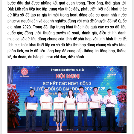
bước đầu đạt được những kết quả quan trọng. Theo ông, thời gian tới,
Đắk Lắk cần tiếp tục tập trung vào thúc đẩy, phát triển, kết nối, khai thác
dữ liệu số để tạo ra giá trị mới trong hoạt động của cơ quan nhà nước
phục vụ người dân và doanh nghiệp, đúng với chủ đề Chuyển đổi số Quốc
gia năm 2023. Trong đó, tập trung khai thác hiệu quả các cơ sở dữ liệu
quốc gia; đồng thời, thường xuyên rà soát, đánh giá, điều chỉnh danh
mục cơ sở dữ liệu dùng chung của tỉnh để phù hợp với tình hình thực tế;
tích cực triển khai thiết lập cơ sở dữ liệu tích hợp dùng chung và nền tảng
phân tích, xử lý dữ liệu tổng hợp để cung cấp thông tin tổng hợp, thống
kê, dự đoán, dự báo phục vụ chỉ đạo, điều hành…