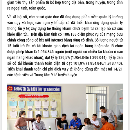
gian tiêu thụ sản phẩm từ bó hẹp trong địa bàn, trong huyện, trong tỉnh
ra ngoại tỉnh, toàn quốc.
Về xã hội số, các cơ sở giáo dục đã ứng dụng phần mềm quản lý trường
vào dạy và học; các trạm y tế cấp xã đã triển khai ứng dụng quản lý
thông tin y tế; xây dựng hệ thống khám chữa bệnh từ xa; lập hồ sơ sức
khỏe điện tử... Trên địa bàn tỉnh có 188/188 điểm phục vụ của mạng bưu
chính công cộng có kết nối Internet băng rộng cố định. Số lượng người từ
15 tuổi trở lên có tài khoản giao dịch tại ngân hàng hoặc các tổ chức
được phép khác là 1.954.846 người (một người có nhiều tài khoản ở các
ngân hàng khác nhau), đạt tỷ lệ 139,5% (1.954.846/1.399.044). Tỷ lệ dân
số có tài khoản thanh toán điện tử đạt 101,9% (1.954.846/1.918.440).
Triển khai thanh toán chi phí dịch vụ y tế không dùng tiền mặt tại 14/21
các bệnh viện và Trung tâm Y tế tuyến huyện.