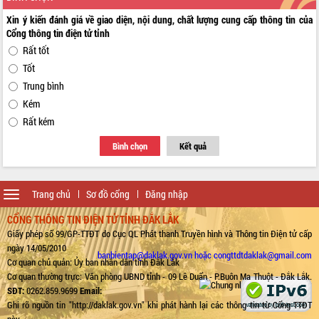
Xin ý kiến đánh giá về giao diện, nội dung, chất lượng cung cấp thông tin của
Cổng thông tin điện tử tỉnh
Rất tốt
Tốt
Trung bình
Kém
Rất kém
Bình chọn
Kết quả
Toggle
Trang chủ
Sơ đồ cổng
Đăng nhập
navigation
CỔNG THÔNG TIN ĐIỆN TỬ TỈNH ĐẮK LẮK
Giấy phép số 99/GP-TTĐT do Cục QL Phát thanh Truyền hình và Thông tin Điện tử cấp
ngày 14/05/2010
banbientap@daklak.gov.vn hoặc congttdtdaklak@gmail.com
Cơ quan chủ quản: Ủy ban nhân dân tỉnh Đắk Lắk
Cơ quan thường trực: Văn phòng UBND tỉnh - 09 Lê Duẩn - P.Buôn Ma Thuột - Đắk Lắk.
SĐT:
0262.859.9699
Email:
Ghi rõ nguồn tin "http://daklak.gov.vn" khi phát hành lại các thông tin từ Cổng TTĐT