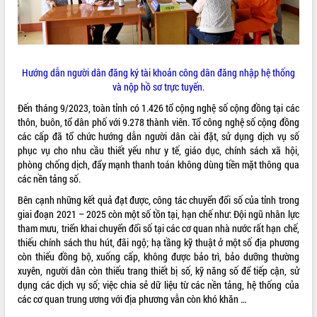
Hướng dẫn người dân đăng ký tài khoản công dân đăng nhập hệ thống
và nộp hồ sơ trực tuyến.
Đến tháng 9/2023, toàn tỉnh có 1.426 tổ cộng nghệ số cộng đồng tại các
thôn, buôn, tổ dân phố với 9.278 thành viên. Tổ công nghệ số cộng đồng
các cấp đã tổ chức hướng dẫn người dân cài đặt, sử dụng dịch vụ số
phục vụ cho nhu cầu thiết yếu như y tế, giáo dục, chính sách xã hội,
phòng chống dịch, đẩy mạnh thanh toán không dùng tiền mặt thông qua
các nền tảng số.
Bên cạnh những kết quả đạt được, công tác chuyển đổi số của tỉnh trong
giai đoạn 2021 – 2025 còn một số tồn tại, hạn chế như: Đội ngũ nhân lực
tham mưu, triển khai chuyển đổi số tại các cơ quan nhà nước rất hạn chế,
thiếu chính sách thu hút, đãi ngộ; hạ tầng kỹ thuật ở một số địa phương
còn thiếu đồng bộ, xuống cấp, không được bảo trì, bảo dưỡng thường
xuyên, người dân còn thiếu trang thiết bị số, kỹ năng số để tiếp cận, sử
dụng các dịch vụ số; việc chia sẻ dữ liệu từ các nền tảng, hệ thống của
các cơ quan trung ương với địa phương vẫn còn khó khăn …