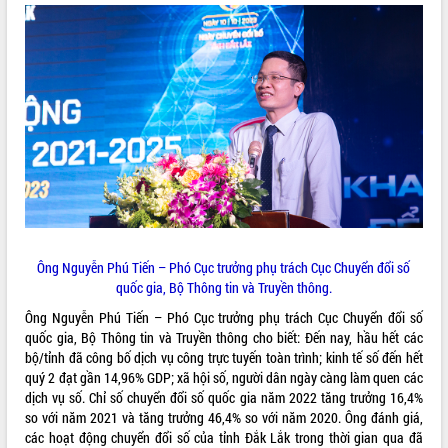
Ông Nguyễn Phú Tiến – Phó Cục trưởng phụ trách Cục Chuyển đổi số
quốc gia, Bộ Thông tin và Truyền thông.
Ông Nguyễn Phú Tiến – Phó Cục trưởng phụ trách Cục Chuyển đổi số
quốc gia, Bộ Thông tin và Truyền thông cho biết: Đến nay, hầu hết các
bộ/tỉnh đã công bố dịch vụ công trực tuyến toàn trình; kinh tế số đến hết
quý 2 đạt gần 14,96% GDP; xã hội số, người dân ngày càng làm quen các
dịch vụ số. Chỉ số chuyển đổi số quốc gia năm 2022 tăng trưởng 16,4%
so với năm 2021 và tăng trưởng 46,4% so với năm 2020. Ông đánh giá,
các hoạt động chuyển đổi số của tỉnh Đắk Lắk trong thời gian qua đã