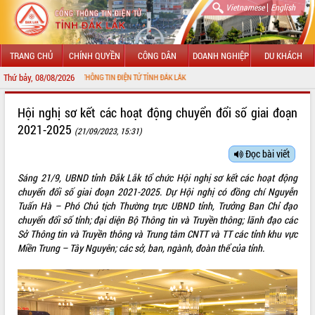
|
Vietnamese
English
TRANG CHỦ
CHÍNH QUYỀN
CÔNG DÂN
DOANH NGHIỆP
DU KHÁCH
Thứ bảy, 08/08/2026
ỚI CỔNG THÔNG TIN ĐIỆN TỬ TỈNH ĐẮK LẮK
GIỚI THIỆU
Hội nghị sơ kết các hoạt động chuyển đổi số giai đoạn
2021-2025
(21/09/2023, 15:31)
LÃNH ĐẠO UBND TỈNH
Đọc bài viết
TIN TỨC SỰ KIỆN
Sáng 21/9, UBND tỉnh Đắk Lắk tổ chức Hội nghị sơ kết các hoạt động
SỞ, BAN, NGÀNH
chuyển đổi số giai đoạn 2021-2025. Dự Hội nghị có đồng chí Nguyễn
Tuấn Hà – Phó Chủ tịch Thường trực UBND tỉnh, Trưởng Ban Chỉ đạo
UBND CÁC XÃ, PHƯỜNG
chuyển đổi số tỉnh; đại diện Bộ Thông tin và Truyền thông; lãnh đạo các
Sở Thông tin và Truyền thông và Trung tâm CNTT và TT các tỉnh khu vực
Miền Trung – Tây Nguyên; các sở, ban, ngành, đoàn thể của tỉnh.
THÔNG TIN CHỈ ĐẠO ĐIỀU HÀNH
HỆ THỐNG VĂN BẢN
VĂN BẢN HĐND TỈNH