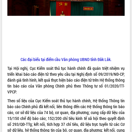
ĐIỂM TIN VĂN BẢN
QUY HOẠCH - KẾ HOẠCH
Các đại biểu tại điểm cầu Văn phòng UBND tỉnh Đắk Lắk.
Tại Hội nghị, Cục Kiểm soát thủ tục hành chính đã quán triệt nhiệm vụ
triển khai báo cáo điện tử theo yêu cầu tại Nghị định số 09/2019/NĐ-CP,
đánh giá tình hình, kết quả thực hiện báo cáo điện tử trên Hệ thống thông
tin báo cáo của Văn phòng Chính phủ theo Thông tư số 01/2020/TT-
VPCP.
Theo số liệu của Cục Kiểm soát thủ tục hành chính, Hệ thống Thông tin
báo cáo Chính phủ đã kết nối, liên thông đến các Hệ thống thông tin báo
cáo, cơ sở dữ liệu của 74 bộ, cơ quan, địa phương; cung cấp dữ liệu của
15/150 chế độ báo cáo; 152/200 chỉ tiêu kinh tế xã hội theo quyết định
số 293/QĐ-TTg; kết nối, tích hợp 37 chỉ tiêu, dữ liệu trực tuyến từ các Cơ
sở dữ liệu, hệ thống thông tin của bộ, cơ quan, địa phương; kết nối, cung