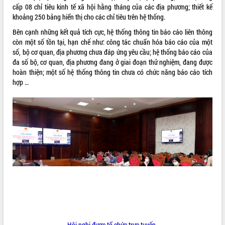
cấp 08 chỉ tiêu kinh tế xã hội hằng tháng của các địa phương; thiết kế
VIDEO
khoảng 250 bảng hiển thị cho các chỉ tiêu trên hệ thống.
Loading the player...
Bên cạnh những kết quả tích cực, hệ thống thông tin báo cáo liên thông
còn một số tồn tại, hạn chế như: công tác chuẩn hóa báo cáo của một
Khám bệnh, cấp phát thuốc miễn phí
số, bộ cơ quan, địa phương chưa đáp ứng yêu cầu; hệ thống báo cáo của
và tặng quà người dân xã Cư Pui
đa số bộ, cơ quan, địa phương đang ở giai đoạn thử nghiệm, đang được
Hội nghị UBND tỉnh Đắk Lắk thường kỳ
hoàn thiện; một số hệ thống thông tin chưa có chức năng báo cáo tích
tháng 7/2026
hợp …
Lễ truy tặng danh hiệu “Bà Mẹ Việt
Nam Anh hùng” và trao Huân chương
Lao động
ALBUM ẢNH
UBND tỉnh Đắk Lắk triển khai nhiệm
vụ 6 tháng cuối năm 2026
Kỳ họp thứ Hai, Hội đồng nhân dân
tỉnh khóa XI quyết nghị nhiều nội dung
quan trọng
Bí thư Tỉnh ủy Lương Nguyễn Minh
Triết thăm, tặng quà người có công với
cách mạng
Rà soát, hoàn thiện hệ thống thiết chế
văn hóa, thể thao đáp ứng yêu cầu
Hội nghị được tổ chức trực tuyến.
LIÊN KẾT WEB