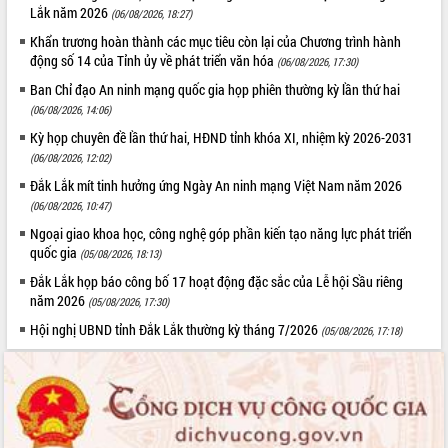
phá cơ chế - Hợp tác công tư
Lắk năm 2026
(06/08/2026, 18:27)
Đề án 06 tạo bước ngoặt đột phá trong
Khẩn trương hoàn thành các mục tiêu còn lại của Chương trình hành
cải cách hành chính tỉnh Đắk Lắk
động số 14 của Tỉnh ủy về phát triển văn hóa
(06/08/2026, 17:30)
Kết nối tour, đẩy mạnh chuyển đổi số
Ban Chỉ đạo An ninh mạng quốc gia họp phiên thường kỳ lần thứ hai
để phát triển du lịch Đắk Lắk
(06/08/2026, 14:06)
Khởi động Dự án Đầu tư xây dựng hạ
Kỳ họp chuyên đề lần thứ hai, HĐND tỉnh khóa XI, nhiệm kỳ 2026-2031
tầng kỹ thuật Cụm công nghiệp Tân
(06/08/2026, 12:02)
Tiến
Đắk Lắk mít tinh hưởng ứng Ngày An ninh mạng Việt Nam năm 2026
Gặp mặt các cơ quan báo chí nhân Kỷ
(06/08/2026, 10:47)
niệm 101 năm Ngày Báo chí Cách
mạng Việt Nam
Ngoại giao khoa học, công nghệ góp phần kiến tạo năng lực phát triển
quốc gia
(05/08/2026, 18:13)
Đắk Lắk sơ kết 4 năm triển khai thực
hiện Đề án 06 của Chính phủ
Đắk Lắk họp báo công bố 17 hoạt động đặc sắc của Lễ hội Sầu riêng
năm 2026
Họp báo thông tin về Hội nghị Công bố
(05/08/2026, 17:30)
Quy hoạch và Xúc tiến đầu tư tỉnh Đắk
Hội nghị UBND tỉnh Đắk Lắk thường kỳ tháng 7/2026
(05/08/2026, 17:18)
Lắk
Khơi thông điểm nghẽn, đẩy nhanh
giải ngân vốn khắc phục thiên tai
HĐND tỉnh thông qua điều chỉnh Quy
hoạch tỉnh thời kỳ 2021-2030