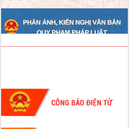
Hội thảo góp ý hồ sơ điều chỉnh quy
hoạch tỉnh Đắk Lắk thời kỳ 2021-2030,
tầm nhìn đến năm 2050
Nâng cao hiệu quả hoạt động của các
doanh nghiệp nhà nước
Hội nghị triển khai kết nối mạng
truyền số liệu chuyên dùng phục vụ cơ
quan Đảng, Nhà nước
Lễ phát động chuỗi hoạt động chung
tay làm sạch môi trường
Xã Ea Kar bước chuyển mình trong
công tác cải cách hành chính mô hình
mới
UBND tỉnh họp báo định kỳ tháng 4
năm 2026
Hội thảo khoa học “Giải pháp thúc đẩy
phát triển nền kinh tế xanh tại tỉnh
Đắk Lắk”
Tăng cường giám sát, đôn đốc thực
hiện nhiệm vụ quản lý tài sản công
hàng tuần