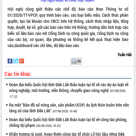
phát triển mới
Hội nghị cũng giới thiệu các chế độ báo cáo theo Thông tư số
Thường trực HĐND tỉnh Đắk Lắk gặp
01/2020/TT-VPCP, quy trình báo cáo, các loại biểu mẫu. Cách thức phân
mặt Đoàn chuyên gia y tế TP. Hồ Chí
quyền, tạo tài khoản cho CBCC trên Hệ thống, cách thức nhập liệu, tổng
Minh
hợp, duyệt, ký số, gửi các báo cáo trên Hệ thống; Hướng dẫn tích hợp các
THỐNG KÊ TRUY CẬP
Lễ truy điệu và an táng hài cốt liệt sĩ
biểu số liệu báo cáo với Cổng Dịch vụ công quốc gia, Cổng Dịch vụ công
tại Nghĩa trang Liệt sĩ xã Sơn Hòa
của các bộ, cơ quan, địa phương và thống kê kết quả thực hiện báo
Hôm nay:
27250
cáo,dashboard các chỉ tiêu, dữ liệu báo cáo.
Bàn giải pháp tháo gỡ khó khăn trong
Tất cả:
66039990
xuất khẩu sầu riêng và triển khai quy
Tuấn Hải
định EUDR
In
Thứ trưởng Bộ Nông nghiệp và Môi
trường Nguyễn Hoàng Hiệp khảo sát
Các tin khác
vùng trồng và doanh nghiệp đóng gói
Đoàn đại biểu Quốc hội tỉnh Đắk Lắk thảo luận tại tổ về các dự án luật về
sầu riêng tại Đắk Lắk
nông nghiệp, môi trường, viễn thông, chuyển giao công nghệ
(07/08/2026,
Trình diễn nghệ thuật chế biến các
17:12)
món ăn từ sầu riêng
Ra mắt “Bản đồ số nông sản, sản phẩm OCOP, du lịch thôn buôn trên nền
Đắk Lắk công bố Quy hoạch và xúc
tảng số của tỉnh Đắk Lắk”
(07/08/2026, 16:46)
tiến đầu tư tỉnh
Đoàn đại biểu Quốc hội tỉnh Đắk Lắk thảo luận tại tổ về công tác phòng,
Ngành cá ngừ Đắk Lắk chủ động thích
chống tội phạm
ứng để giữ vững thị trường xuất khẩu
(06/08/2026, 18:32)
Diễn đàn Kinh tế tư nhân Việt Nam đột
Khẩn trương rà soát, hoàn thiện công tác tổ chức Lễ hội Sầu riêng Đắk