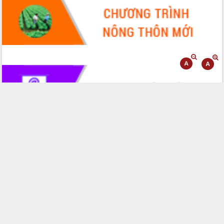
Tháo gỡ những vướng mắc, đẩy mạnh
công tác cải cách thủ tục hành chính
tại Trung tâm Phục vụ hành chính
công tỉnh
Đắk Lắk: Tôn vinh 46 giải pháp tại Hội
thi Sáng tạo Kỹ thuật 2024 - 2025
Đắk Lắk rà soát, điều chỉnh Đề án 190
về phát triển nuôi trồng thủy sản
Phó Chủ tịch UBND tỉnh Đắk Lắk
Trương Công Thái kiểm tra thực địa
Dự án cao tốc Khánh Hòa - Buôn Ma
Thuột
Định vị cà phê Việt Nam như một “di
sản sống” trong dòng chảy toàn cầu
Xây dựng nông thôn mới: Nâng cao đời
sống người dân từ những mô hình thiết
thực
Quyết liệt tháo gỡ vướng mắc, đẩy
nhanh tiến độ các dự án trọng điểm
trong Khu kinh tế Nam Phú Yên