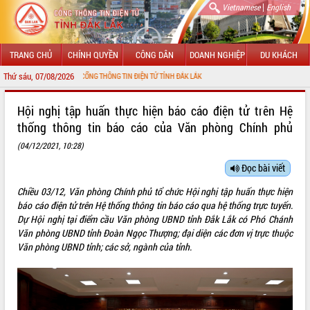
|
Vietnamese
English
TRANG CHỦ
CHÍNH QUYỀN
CÔNG DÂN
DOANH NGHIỆP
DU KHÁCH
Thứ sáu, 07/08/2026
CHÀO MỪNG ĐẾN VỚI CỔNG THÔNG TIN ĐIỆN TỬ TỈNH ĐẮK LẮK
GIỚI THIỆU
Hội nghị tập huấn thực hiện báo cáo điện tử trên Hệ
thống thông tin báo cáo của Văn phòng Chính phủ
LÃNH ĐẠO UBND TỈNH
(04/12/2021, 10:28)
TIN TỨC SỰ KIỆN
Đọc bài viết
SỞ, BAN, NGÀNH
Chiều 03/12, Văn phòng Chính phủ tổ chức Hội nghị tập huấn thực hiện
báo cáo điện tử trên Hệ thống thông tin báo cáo qua hệ thống trực tuyến.
UBND CÁC XÃ, PHƯỜNG
Dự Hội nghị tại điểm cầu Văn phòng UBND tỉnh Đắk Lắk có Phó Chánh
Văn phòng UBND tỉnh Đoàn Ngọc Thượng; đại diện các đơn vị trực thuộc
THÔNG TIN CHỈ ĐẠO ĐIỀU HÀNH
Văn phòng UBND tỉnh; các sở, ngành của tỉnh.
HỆ THỐNG VĂN BẢN
VĂN BẢN HĐND TỈNH