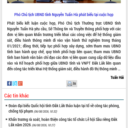
Hội thảo góp ý hồ sơ điều chỉnh quy
hoạch tỉnh Đắk Lắk thời kỳ 2021-2030,
tầm nhìn đến năm 2050
Phó Chủ tịch UBND tỉnh Nguyễn Tuấn Hà phát biểu tại cuộc họp
Nâng cao hiệu quả hoạt động của các
Phát biểu kết luận cuộc họp, Phó Chủ tịch Thường trực UBND tỉnh
doanh nghiệp nhà nước
Nguyễn Tuấn Hà yêu cầu, Sở Thông tin và Truyền thông phối hợp với các
Hội nghị triển khai kết nối mạng
đơn vị liên quan khẩn trương triển khai các công việc để hệ thống giám
truyền số liệu chuyên dùng phục vụ cơ
sát, điều hành thông minh đi vào vận hành thử nghiệm trong tháng
quan Đảng, Nhà nước
01/2021; đồng thời, tiếp tục phối hợp xây dựng, sớm tham mưu UBND
tỉnh ban hành quy chế, quy trình phối hợp liên quan; tham mưu UBND
Lễ phát động chuỗi hoạt động chung
tỉnh ban hành văn bản chỉ đạo các đơn vị liên quan cung cấp dữ liệu đầu
tay làm sạch môi trường
vào và Kế hoạch phối hợp giữa UBND tỉnh và VNPT Đắk Lắk liên quan
Xã Ea Kar bước chuyển mình trong
đến công tác triển khai Hệ thống giám sát, điều hành đô thị thông minh …
công tác cải cách hành chính mô hình
mới
Tuấn Hải
In
UBND tỉnh họp báo định kỳ tháng 4
năm 2026
Các tin khác
Hội thảo khoa học “Giải pháp thúc đẩy
phát triển nền kinh tế xanh tại tỉnh
Đoàn đại biểu Quốc hội tỉnh Đắk Lắk thảo luận tại tổ về công tác phòng,
Đắk Lắk”
chống tội phạm
(06/08/2026, 18:32)
Tăng cường giám sát, đôn đốc thực
Khẩn trương rà soát, hoàn thiện công tác tổ chức Lễ hội Sầu riêng Đắk
hiện nhiệm vụ quản lý tài sản công
Lắk năm 2026
(06/08/2026, 18:27)
hàng tuần