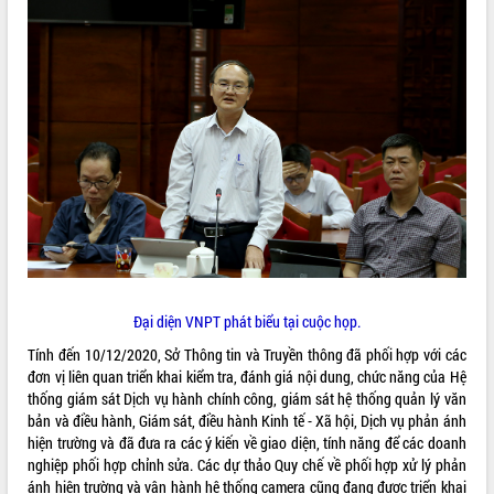
phát triển mới
Thường trực HĐND tỉnh Đắk Lắk gặp
mặt Đoàn chuyên gia y tế TP. Hồ Chí
Minh
THỐNG KÊ TRUY CẬP
Lễ truy điệu và an táng hài cốt liệt sĩ
tại Nghĩa trang Liệt sĩ xã Sơn Hòa
Hôm nay:
19015
Bàn giải pháp tháo gỡ khó khăn trong
Tất cả:
66031755
xuất khẩu sầu riêng và triển khai quy
định EUDR
Thứ trưởng Bộ Nông nghiệp và Môi
trường Nguyễn Hoàng Hiệp khảo sát
vùng trồng và doanh nghiệp đóng gói
sầu riêng tại Đắk Lắk
Đại diện VNPT phát biểu tại cuộc họp.
Trình diễn nghệ thuật chế biến các
Tính đến 10/12/2020, Sở Thông tin và Truyền thông đã phối hợp với các
món ăn từ sầu riêng
đơn vị liên quan triển khai kiểm tra, đánh giá nội dung, chức năng của Hệ
Đắk Lắk công bố Quy hoạch và xúc
thống giám sát Dịch vụ hành chính công, giám sát hệ thống quản lý văn
tiến đầu tư tỉnh
bản và điều hành, Giám sát, điều hành Kinh tế - Xã hội, Dịch vụ phản ánh
Ngành cá ngừ Đắk Lắk chủ động thích
hiện trường và đã đưa ra các ý kiến về giao diện, tính năng để các doanh
ứng để giữ vững thị trường xuất khẩu
nghiệp phối hợp chỉnh sửa. Các dự thảo Quy chế về phối hợp xử lý phản
Diễn đàn Kinh tế tư nhân Việt Nam đột
ánh hiện trường và vận hành hệ thống camera cũng đang được triển khai