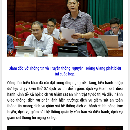
VIDEO
Loading the player...
Khám bệnh, cấp phát thuốc miễn phí
và tặng quà người dân xã Cư Pui
Hội nghị UBND tỉnh Đắk Lắk thường kỳ
tháng 7/2026
Lễ truy tặng danh hiệu “Bà Mẹ Việt
Nam Anh hùng” và trao Huân chương
Lao động
Giám đốc Sở Thông tin và Truyền thông Nguyễn Hoàng Giang phát biểu
ALBUM ẢNH
UBND tỉnh Đắk Lắk triển khai nhiệm
tại cuộc họp.
vụ 6 tháng cuối năm 2026
Công tác triển khai đã cài đặt xong ứng dụng nền tảng, tiến hành nhập
Kỳ họp thứ Hai, Hội đồng nhân dân
dữ liệu chạy kiểm thử 07 dịch vụ thí điểm gồm: dịch vụ Giám sát, điều
tỉnh khóa XI quyết nghị nhiều nội dung
hành Kinh tế- Xã hội; dịch vụ Giám sát an ninh trật tự đô thị và điều hành
quan trọng
Giao thông; dịch vụ phản ánh hiện trường; dịch vụ giám sát an toàn
Bí thư Tỉnh ủy Lương Nguyễn Minh
thông tin mạng; dịch vụ giám sát hệ thống dịch vụ hành chính công trực
Triết thăm, tặng quà người có công với
tuyến; dịch vụ giám sát hệ thống quản lý văn bản và điều hành; dịch vụ
cách mạng
giám sát thông tin mạng xã hội.
Rà soát, hoàn thiện hệ thống thiết chế
văn hóa, thể thao đáp ứng yêu cầu
LIÊN KẾT WEB