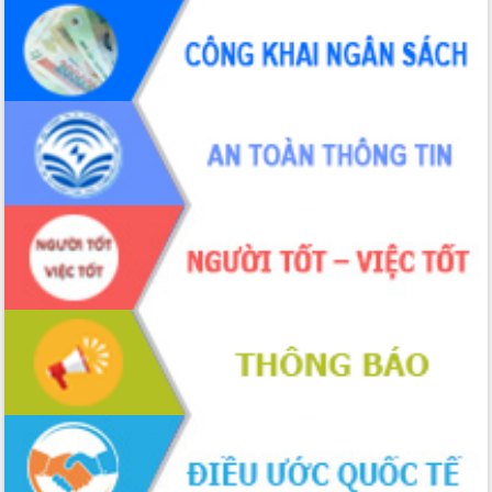
hai con số trong năm 2026
Tổ chức trang trọng Lễ hội Đền thờ
Lương Văn Chánh năm 2026
Phó Bí thư Tỉnh ủy Đắk Lắk Đỗ Hữu
Huy giữ chức Bí thư Đảng ủy Ủy Ban
Nhân dân tỉnh
Bệnh án điện tử thúc đẩy chuyển đổi
số y tế tại Đắk Lắk
Chuyển đổi số thư viện: Mở rộng
không gian tri thức trong thời đại số
Đánh giá, rút kinh nghiệm công tác tổ
chức diễn tập trước ngày bầu cử
Chương trình “Gặp gỡ hữu nghị –
Friendship Meeting New Year 2026”
Bầu cử Quốc hội và HĐND: Cử tri Đắk
Lắk gửi gắm niềm tin, kỳ vọng vào lá
phiếu
Đắk Lắk sẵn sàng các điều kiện cho
Ngày hội bầu cử đại biểu Quốc hội
khóa XVI và HĐND các cấp nhiệm kỳ