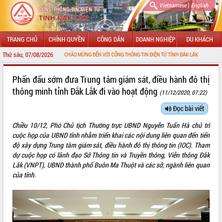
|
Vietnamese
English
TRANG CHỦ
CHÍNH QUYỀN
CÔNG DÂN
DOANH NGHIỆP
DU KHÁCH
Thứ sáu, 07/08/2026
CHÀO MỪNG ĐẾN VỚI CỔNG THÔNG TIN ĐIỆN TỬ TỈNH ĐẮK LẮK
GIỚI THIỆU
Phấn đấu sớm đưa Trung tâm giám sát, điều hành đô thị
thông minh tỉnh Đắk Lắk đi vào hoạt động
(11/12/2020, 07:22)
LÃNH ĐẠO UBND TỈNH
Đọc bài viết
TIN TỨC SỰ KIỆN
Chiều 10/12, Phó Chủ tịch Thường trực UBND Nguyễn Tuấn Hà chủ trì
SỞ, BAN, NGÀNH
cuộc họp của UBND tỉnh nhằm triển khai các nội dung liên quan đến tiến
độ xây dựng Trung tâm giám sát, điều hành đô thị thông tin (IOC). Tham
UBND CÁC XÃ, PHƯỜNG
dự cuộc họp có lãnh đạo Sở Thông tin và Truyền thông, Viễn thông Đắk
Lắk (VNPT), UBND thành phố Buôn Ma Thuột và các sở, ngành liên quan
của tỉnh.
THÔNG TIN CHỈ ĐẠO ĐIỀU HÀNH
HỆ THỐNG VĂN BẢN
VĂN BẢN HĐND TỈNH