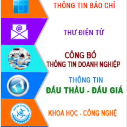
Chuyển đổi số 'mở đường' cho nông
nghiệp Đắk Lắk tăng trưởng bứt phá
Triển khai đồng bộ đo đạc, lập hồ sơ
địa chính, hoàn thiện cơ sở dữ liệu đất
đai
Ứng dụng sinh trắc học - Bước tiến
trong hành trình chuyển đổi số tại Đắk
Lắk
Đắk Lắk nâng cao hiệu quả công tác
Đảng từ Sổ tay đảng viên điện tử
Đắk Lắk đẩy mạnh nuôi biển công
nghệ, hướng tới phát triển thủy sản
bền vững
Tập huấn nâng cao năng lực triển khai
chuyển đổi số cho cán bộ, công chức
cấp xã
Đắk Lắk phát động hưởng ứng Ngày
Quyền của người tiêu dùng Việt Nam
2026
Đẩy mạnh cải cách hành chính, quyết
tâm đạt được mục tiêu tăng trưởng