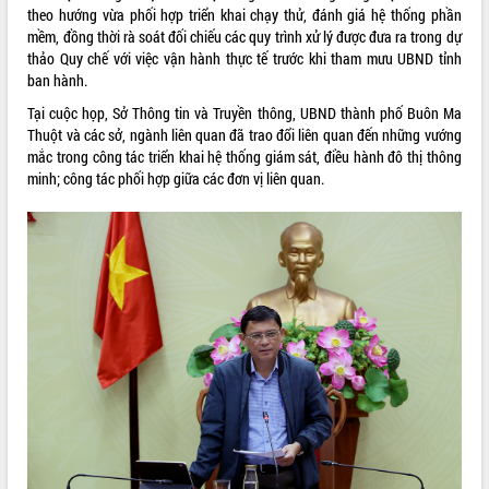
phá cơ chế - Hợp tác công tư
theo hướng vừa phối hợp triển khai chạy thử, đánh giá hệ thống phần
mềm, đồng thời rà soát đối chiếu các quy trình xử lý được đưa ra trong dự
Đề án 06 tạo bước ngoặt đột phá trong
thảo Quy chế với việc vận hành thực tế trước khi tham mưu UBND tỉnh
cải cách hành chính tỉnh Đắk Lắk
ban hành.
Kết nối tour, đẩy mạnh chuyển đổi số
để phát triển du lịch Đắk Lắk
Tại cuộc họp, Sở Thông tin và Truyền thông, UBND thành phố Buôn Ma
Thuột và các sở, ngành liên quan đã trao đổi liên quan đến những vướng
Khởi động Dự án Đầu tư xây dựng hạ
mắc trong công tác triển khai hệ thống giám sát, điều hành đô thị thông
tầng kỹ thuật Cụm công nghiệp Tân
minh; công tác phối hợp giữa các đơn vị liên quan.
Tiến
Gặp mặt các cơ quan báo chí nhân Kỷ
niệm 101 năm Ngày Báo chí Cách
mạng Việt Nam
Đắk Lắk sơ kết 4 năm triển khai thực
hiện Đề án 06 của Chính phủ
Họp báo thông tin về Hội nghị Công bố
Quy hoạch và Xúc tiến đầu tư tỉnh Đắk
Lắk
Khơi thông điểm nghẽn, đẩy nhanh
giải ngân vốn khắc phục thiên tai
HĐND tỉnh thông qua điều chỉnh Quy
hoạch tỉnh thời kỳ 2021-2030