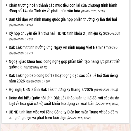
Khẩn trương hoàn thành các mục tiêu còn lại của Chương trình hành
Tháo gỡ những vướng mắc, đẩy mạnh
động số 14 của Tỉnh ủy về phát triển văn hóa
công tác cải cách thủ tục hành chính
(06/08/2026, 17:30)
tại Trung tâm Phục vụ hành chính
Ban Chỉ đạo An ninh mạng quốc gia họp phiên thường kỳ lần thứ hai
công tỉnh
(06/08/2026, 14:06)
Đắk Lắk: Tôn vinh 46 giải pháp tại Hội
Kỳ họp chuyên đề lần thứ hai, HĐND tỉnh khóa XI, nhiệm kỳ 2026-2031
thi Sáng tạo Kỹ thuật 2024 - 2025
(06/08/2026, 12:02)
Đắk Lắk rà soát, điều chỉnh Đề án 190
Đắk Lắk mít tinh hưởng ứng Ngày An ninh mạng Việt Nam năm 2026
về phát triển nuôi trồng thủy sản
(06/08/2026, 10:47)
Phó Chủ tịch UBND tỉnh Đắk Lắk
Ngoại giao khoa học, công nghệ góp phần kiến tạo năng lực phát triển
Trương Công Thái kiểm tra thực địa
quốc gia
(05/08/2026, 18:13)
Dự án cao tốc Khánh Hòa - Buôn Ma
Thuột
Đắk Lắk họp báo công bố 17 hoạt động đặc sắc của Lễ hội Sầu riêng
năm 2026
Định vị cà phê Việt Nam như một “di
(05/08/2026, 17:30)
sản sống” trong dòng chảy toàn cầu
Hội nghị UBND tỉnh Đắk Lắk thường kỳ tháng 7/2026
(05/08/2026, 17:18)
Xây dựng nông thôn mới: Nâng cao đời
Đoàn đại biểu Quốc hội tỉnh Đắk Lắk thảo luận tại tổ đối với các dự án
sống người dân từ những mô hình thiết
luật về hòa giải cơ sở, xuất khẩu lao động và xuất bản
(05/08/2026, 16:01)
thực
UBND tỉnh làm việc với Tổng Công ty Điện lực miền Trung về bảo đảm
Quyết liệt tháo gỡ vướng mắc, đẩy
cung ứng điện và phát triển lưới điện
(05/08/2026, 14:00)
nhanh tiến độ các dự án trọng điểm
trong Khu kinh tế Nam Phú Yên