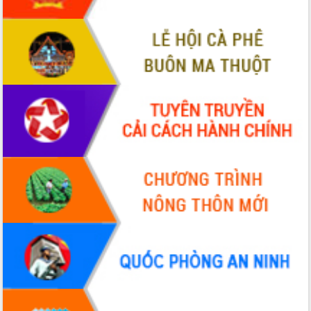
Tập huấn ứng dụng trí tuệ nhân tạo (AI)
trong thương mại điện tử năm 2026
Đoàn đại biểu Quốc hội tỉnh Đắk Lắk
trao đổi thông tin trước Kỳ họp thứ
nhất, Quốc hội khóa XVI
Quyết liệt cải cách hành chính, khơi
thông nguồn lực phát triển
Nâng cao hiệu lực, hiệu quả HĐND
tỉnh thông qua hiện đại hóa hành chính
Xã Ea Phê gắn cải cách hành chính với
chuyển đổi số
Phó Chủ tịch Thường trực UBND tỉnh
Hồ Thị Nguyên Thảo làm việc tại Trung
tâm Phục vụ hành chính công xã Ea
Phê
Xây dựng nền hành chính số đồng
hành cùng nông dân dân, doanh nghiệp
Giai đoạn 2026-2030, Đắk Lắk phấn
đấu có 77% xã đạt chuẩn nông thôn
mới