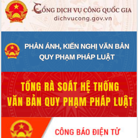
Hòn Yến phát triển du lịch gắn với bảo
tồn biển
Lấy ý kiến điều chỉnh Quy hoạch tỉnh
Đắk Lắk thời kỳ 2021-2030, tầm nhìn
đến năm 2050
Phát động chiến dịch 30 ngày đêm
giải phóng mặt bằng Tuyến đường bộ
ven biển
Đắk Lắk nỗ lực thúc đẩy tăng trưởng
kinh tế từ 10% trở lên trong Quý
II/2026
Đắk Lắk ký kết thỏa thuận hợp tác về
chuyển đổi số giai đoạn 2026 – 2030
với Tập đoàn Bưu chính Viễn thông
Việt Nam
Thứ trưởng Bộ Y tế làm việc với tỉnh
Đắk Lắk về phát triển nhân lực y tế
cho trạm y tế cấp xã
Du lịch Đắk Lắk nâng tầm trải nghiệm
du khách thông qua Hệ thống cơ sở dữ
liệu và Bản đồ số