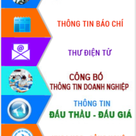
thực
Quyết liệt tháo gỡ vướng mắc, đẩy
nhanh tiến độ các dự án trọng điểm
trong Khu kinh tế Nam Phú Yên
Hòn Yến phát triển du lịch gắn với bảo
tồn biển
Lấy ý kiến điều chỉnh Quy hoạch tỉnh
Đắk Lắk thời kỳ 2021-2030, tầm nhìn
đến năm 2050
Phát động chiến dịch 30 ngày đêm
giải phóng mặt bằng Tuyến đường bộ
ven biển
Đắk Lắk nỗ lực thúc đẩy tăng trưởng
kinh tế từ 10% trở lên trong Quý
II/2026
Đắk Lắk ký kết thỏa thuận hợp tác về
chuyển đổi số giai đoạn 2026 – 2030
với Tập đoàn Bưu chính Viễn thông
Việt Nam
Thứ trưởng Bộ Y tế làm việc với tỉnh
Đắk Lắk về phát triển nhân lực y tế