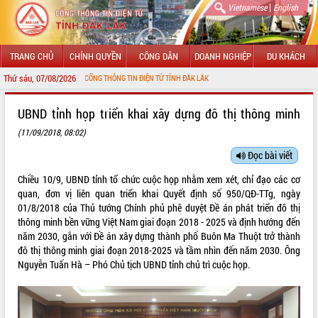
|
Vietnamese
English
TRANG CHỦ
CHÍNH QUYỀN
CÔNG DÂN
DOANH NGHIỆP
DU KHÁCH
Thứ sáu, 07/08/2026
MỪNG ĐẾN VỚI CỔNG THÔNG TIN ĐIỆN TỬ TỈNH ĐẮK LẮK
GIỚI THIỆU
UBND tỉnh họp triển khai xây dựng đô thị thông minh
(11/09/2018, 08:02)
LÃNH ĐẠO UBND TỈNH
Đọc bài viết
TIN TỨC SỰ KIỆN
Chiều 10/9, UBND tỉnh tổ chức cuộc họp nhằm xem xét, chỉ đạo các cơ
SỞ, BAN, NGÀNH
quan, đơn vị liên quan triển khai Quyết định số 950/QĐ-TTg, ngày
01/8/2018 của Thủ tướng Chính phủ phê duyệt Đề án phát triển đô thị
UBND CÁC XÃ, PHƯỜNG
thông minh bền vững Việt Nam giai đoạn 2018 - 2025 và định hướng đến
năm 2030, gắn với Đề án xây dựng thành phố Buôn Ma Thuột trở thành
đô thị thông minh giai đoạn 2018-2025 và tầm nhìn đến năm 2030. Ông
THÔNG TIN CHỈ ĐẠO ĐIỀU HÀNH
Nguyễn Tuấn Hà – Phó Chủ tịch UBND tỉnh chủ trì cuộc họp.
HỆ THỐNG VĂN BẢN
VĂN BẢN HĐND TỈNH