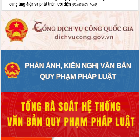
Khơi thông điểm nghẽn, đẩy nhanh
cung ứng điện và phát triển lưới điện
(05/08/2026, 14:00)
giải ngân vốn khắc phục thiên tai
HĐND tỉnh thông qua điều chỉnh Quy
hoạch tỉnh thời kỳ 2021-2030
Hội thảo góp ý hồ sơ điều chỉnh quy
hoạch tỉnh Đắk Lắk thời kỳ 2021-2030,
tầm nhìn đến năm 2050
Nâng cao hiệu quả hoạt động của các
doanh nghiệp nhà nước
Hội nghị triển khai kết nối mạng
truyền số liệu chuyên dùng phục vụ cơ
quan Đảng, Nhà nước
Lễ phát động chuỗi hoạt động chung
tay làm sạch môi trường
Xã Ea Kar bước chuyển mình trong
công tác cải cách hành chính mô hình
mới
UBND tỉnh họp báo định kỳ tháng 4
năm 2026
Hội thảo khoa học “Giải pháp thúc đẩy
phát triển nền kinh tế xanh tại tỉnh