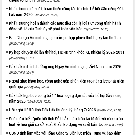
(06/08/2026, 18:32)
tiến đầu tư tỉnh
Khẩn trương rà soát, hoàn thiện công tác tổ chức Lễ hội Sầu riêng Đắk
Ngành cá ngừ Đắk Lắk chủ động thích
Lắk năm 2026
ứng để giữ vững thị trường xuất khẩu
(06/08/2026, 18:27)
Diễn đàn Kinh tế tư nhân Việt Nam đột
Khẩn trương hoàn thành các mục tiêu còn lại của Chương trình hành
phá cơ chế - Hợp tác công tư
động số 14 của Tỉnh ủy về phát triển văn hóa
(06/08/2026, 17:30)
Đề án 06 tạo bước ngoặt đột phá trong
Ban Chỉ đạo An ninh mạng quốc gia họp phiên thường kỳ lần thứ hai
cải cách hành chính tỉnh Đắk Lắk
(06/08/2026, 14:06)
Kết nối tour, đẩy mạnh chuyển đổi số
Kỳ họp chuyên đề lần thứ hai, HĐND tỉnh khóa XI, nhiệm kỳ 2026-2031
để phát triển du lịch Đắk Lắk
(06/08/2026, 12:02)
Khởi động Dự án Đầu tư xây dựng hạ
Đắk Lắk mít tinh hưởng ứng Ngày An ninh mạng Việt Nam năm 2026
tầng kỹ thuật Cụm công nghiệp Tân
(06/08/2026, 10:47)
Tiến
Ngoại giao khoa học, công nghệ góp phần kiến tạo năng lực phát triển
Gặp mặt các cơ quan báo chí nhân Kỷ
quốc gia
(05/08/2026, 18:13)
niệm 101 năm Ngày Báo chí Cách
mạng Việt Nam
Đắk Lắk họp báo công bố 17 hoạt động đặc sắc của Lễ hội Sầu riêng
năm 2026
(05/08/2026, 17:30)
Đắk Lắk sơ kết 4 năm triển khai thực
hiện Đề án 06 của Chính phủ
Hội nghị UBND tỉnh Đắk Lắk thường kỳ tháng 7/2026
(05/08/2026, 17:18)
Họp báo thông tin về Hội nghị Công bố
Đoàn đại biểu Quốc hội tỉnh Đắk Lắk thảo luận tại tổ đối với các dự án
Quy hoạch và Xúc tiến đầu tư tỉnh Đắk
luật về hòa giải cơ sở, xuất khẩu lao động và xuất bản
(05/08/2026, 16:01)
Lắk
UBND tỉnh làm việc với Tổng Công ty Điện lực miền Trung về bảo đảm