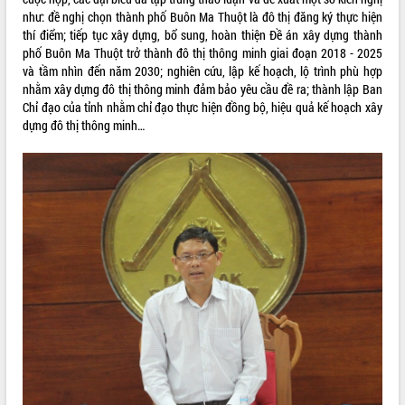
như: đề nghị chọn thành phố Buôn Ma Thuột là đô thị đăng ký thực hiện
VIDEO
thí điểm; tiếp tục xây dựng, bổ sung, hoàn thiện Đề án xây dựng thành
phố Buôn Ma Thuột trở thành đô thị thông minh giai đoạn 2018 - 2025
và tầm nhìn đến năm 2030; nghiên cứu, lập kế hoạch, lộ trình phù hợp
nhằm xây dựng đô thị thông minh đảm bảo yêu cầu đề ra; thành lập Ban
Chỉ đạo của tỉnh nhằm chỉ đạo thực hiện đồng bộ, hiệu quả kế hoạch xây
dựng đô thị thông minh…
Hội nghị UBND tỉnh Đắk Lắk thường kỳ
tháng 7/2026
Lễ truy tặng danh hiệu “Bà Mẹ Việt
Nam Anh hùng” và trao Huân chương
Lao động
UBND tỉnh Đắk Lắk triển khai nhiệm
vụ 6 tháng cuối năm 2026
ALBUM ẢNH
Kỳ họp thứ Hai, Hội đồng nhân dân
tỉnh khóa XI quyết nghị nhiều nội dung
quan trọng
Bí thư Tỉnh ủy Lương Nguyễn Minh