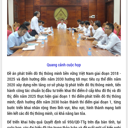
ĐIỂM TIN VĂN BẢN
QUY HOẠCH - KẾ HOẠCH
Quang cảnh cuộc họp
Đề án phát triển đô thị thông minh bền vững Việt Nam giai đoạn 2018 -
2025 và định hướng đến năm 2030 hướng tới mục tiêu cụ thể đến năm
2020 xây dựng nền tảng cơ sở pháp lý phát triển đô thị thông minh, tiến
hành công tác chuẩn bị đầu tư triển khai thí điểm ở cấp khu đô thị và đô
thị; đến năm 2025 thực hiện giai đoạn 1 thí điểm phát triển đô thị thông
minh; định hướng đến năm 2030 hoàn thành thí điểm giai đoạn 1, từng
bước triển khai nhân rộng theo lĩnh vực, khu vực, hình thành mạng lưới
liên kết các đô thị thông minh, có khả năng lan tỏa.
Để triển khai hiệu quả Quyết định số 950/QĐ-TTg trên địa bàn tỉnh, tại
cuộc họp, các đại biểu đã tập trung thảo luận và đề xuất một số kiến nghị