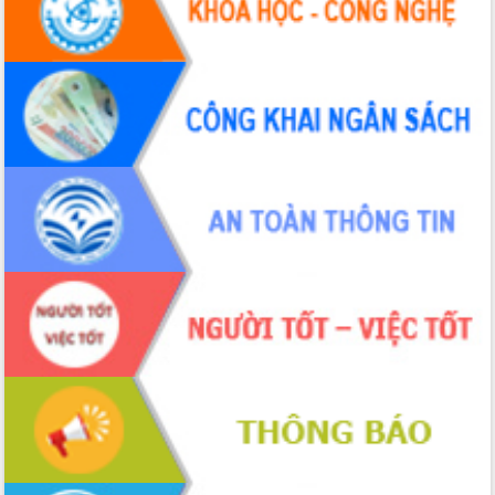
cho trạm y tế cấp xã
Du lịch Đắk Lắk nâng tầm trải nghiệm
du khách thông qua Hệ thống cơ sở dữ
liệu và Bản đồ số
Tập huấn ứng dụng trí tuệ nhân tạo (AI)
trong thương mại điện tử năm 2026
Đoàn đại biểu Quốc hội tỉnh Đắk Lắk
trao đổi thông tin trước Kỳ họp thứ
nhất, Quốc hội khóa XVI
Quyết liệt cải cách hành chính, khơi
thông nguồn lực phát triển
Nâng cao hiệu lực, hiệu quả HĐND
tỉnh thông qua hiện đại hóa hành chính
Xã Ea Phê gắn cải cách hành chính với
chuyển đổi số
Phó Chủ tịch Thường trực UBND tỉnh
Hồ Thị Nguyên Thảo làm việc tại Trung
tâm Phục vụ hành chính công xã Ea
Phê
Xây dựng nền hành chính số đồng
hành cùng nông dân dân, doanh nghiệp