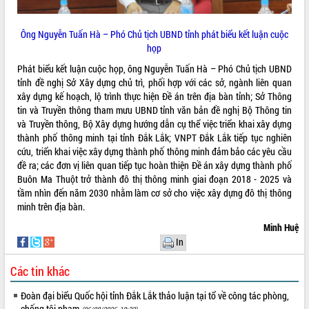
Triết thăm, tặng quà người có công với
cách mạng
Ông Nguyễn Tuấn Hà – Phó Chủ tịch UBND tỉnh phát biểu kết luận cuộc
Rà soát, hoàn thiện hệ thống thiết chế
họp
văn hóa, thể thao đáp ứng yêu cầu
Phát biểu kết luận cuộc họp, ông Nguyễn Tuấn Hà – Phó Chủ tịch UBND
phát triển mới
tỉnh đề nghị Sở Xây dựng chủ trì, phối hợp với các sở, ngành liên quan
Thường trực HĐND tỉnh Đắk Lắk gặp
LIÊN KẾT WEB
xây dựng kế hoạch, lộ trình thực hiện Đề án trên địa bàn tỉnh; Sở Thông
mặt Đoàn chuyên gia y tế TP. Hồ Chí
tin và Truyền thông tham mưu UBND tỉnh văn bản đề nghị Bộ Thông tin
Minh
và Truyền thông, Bộ Xây dựng hướng dẫn cụ thể việc triển khai xây dựng
Lễ truy điệu và an táng hài cốt liệt sĩ
thành phố thông minh tại tỉnh Đắk Lắk; VNPT Đắk Lắk tiếp tục nghiên
tại Nghĩa trang Liệt sĩ xã Sơn Hòa
cứu, triển khai việc xây dựng thành phố thông minh đảm bảo các yêu cầu
THỐNG KÊ TRUY CẬP
Bàn giải pháp tháo gỡ khó khăn trong
đề ra; các đơn vị liên quan tiếp tục hoàn thiện Đề án xây dựng thành phố
xuất khẩu sầu riêng và triển khai quy
Buôn Ma Thuột trở thành đô thị thông minh giai đoạn 2018 - 2025 và
Hôm nay:
13664
định EUDR
tầm nhìn đến năm 2030 nhằm làm cơ sở cho việc xây dựng đô thị thông
Tất cả:
66026404
minh trên địa bàn.
Thứ trưởng Bộ Nông nghiệp và Môi
trường Nguyễn Hoàng Hiệp khảo sát
Minh Huệ
vùng trồng và doanh nghiệp đóng gói
In
sầu riêng tại Đắk Lắk
Trình diễn nghệ thuật chế biến các
Các tin khác
món ăn từ sầu riêng
Đoàn đại biểu Quốc hội tỉnh Đắk Lắk thảo luận tại tổ về công tác phòng,
Đắk Lắk công bố Quy hoạch và xúc
chống tội phạm