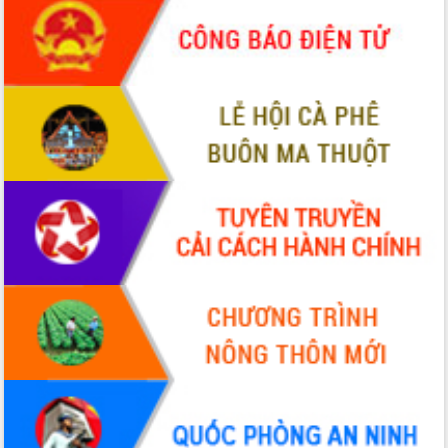
Đắk Lắk”
Tăng cường giám sát, đôn đốc thực
hiện nhiệm vụ quản lý tài sản công
hàng tuần
Tháo gỡ những vướng mắc, đẩy mạnh
công tác cải cách thủ tục hành chính
tại Trung tâm Phục vụ hành chính
công tỉnh
Đắk Lắk: Tôn vinh 46 giải pháp tại Hội
thi Sáng tạo Kỹ thuật 2024 - 2025
Đắk Lắk rà soát, điều chỉnh Đề án 190
về phát triển nuôi trồng thủy sản
Phó Chủ tịch UBND tỉnh Đắk Lắk
Trương Công Thái kiểm tra thực địa
Dự án cao tốc Khánh Hòa - Buôn Ma
Thuột
Định vị cà phê Việt Nam như một “di
sản sống” trong dòng chảy toàn cầu
Xây dựng nông thôn mới: Nâng cao đời
sống người dân từ những mô hình thiết