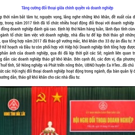
Tăng cường đối thoại giữa chính quyền và doanh nghiệp
ịp thời nắm bắt tâm tư, nguyện vọng, lắng nghe những khó khăn, đề xuất của 
ệp, trong năm 2017 tỉnh đã tổ chức nhiều hoạt động đối thoại với doanh nghiệp
 đồng doanh nghiệp đánh giá cao. Định kỳ thứ Năm hàng tuần, lãnh đạo tỉnh cùn
ngành tổ chức làm việc với doanh nghiệp, nhà đầu tư để kịp thời tháo gỡ nhữn
, qua tổng hợp năm 2017 đã tháo gỡ vướng mắc, khó khăn cho 33 dự án đầu tư. 
Sở Kế hoạch và Đầu tư còn phối hợp với Hiệp hội Doanh nghiệp tỉnh tổng hợp được
 phản ánh của doanh nghiệp, qua đó đã kịp thời gửi các Sở, ngành liên quan trả
g dẫn các doanh nghiệp tháo gỡ khó khăn. Bên cạnh đó, các đơn vị, địa phươn
Thuế tỉnh, Sở Nông nghiệp và Phát triển nông thôn, UBND huyện Ea H’leo...đã chủ
hức các Hội nghị đối thoại doanh nghiệp hoạt động trong ngành, địa bàn quản lý đ
 hướng dẫn, tháo gỡ khó khăn cho các nhà đầu tư.