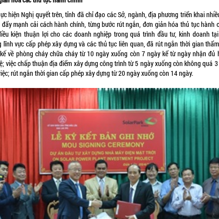
ực hiện Nghị quyết trên, tỉnh đã chỉ đạo các Sở, ngành, địa phương triển khai nhiề
 đẩy mạnh cải cách hành chính, từng bước rút ngắn, đơn giản hóa thủ tục hành c
điều kiện thuận lợi cho các doanh nghiệp trong quá trình đầu tư, kinh doanh tại 
g lĩnh vực cấp phép xây dựng và các thủ tục liên quan, đã rút ngắn thời gian thẩm
t kế về phòng cháy chữa cháy từ 10 ngày xuống còn 7 ngày kể từ ngày nhận đủ 
lệ; việc chấp thuận địa điểm xây dựng công trình từ 5 ngày xuống còn không quá 3
việc; rút ngắn thời gian cấp phép xây dựng từ 20 ngày xuống còn 14 ngày.