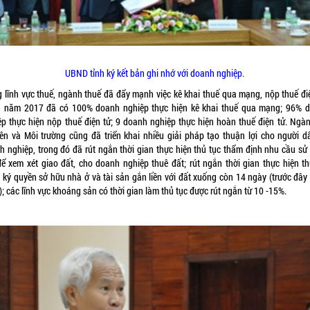
UBND tỉnh ký kết bản ghi nhớ với doanh nghiệp.
g lĩnh vực thuế, ngành thuế đã đẩy mạnh việc kê khai thuế qua mạng, nộp thuế điệ
g năm 2017 đã có 100% doanh nghiệp thực hiện kê khai thuế qua mạng; 96% 
ệp thực hiện nộp thuế điện tử; 9 doanh nghiệp thực hiện hoàn thuế điện tử. Ngàn
ên và Môi trường cũng đã triển khai nhiều giải pháp tạo thuận lợi cho người d
h nghiệp, trong đó đã rút ngắn thời gian thực hiện thủ tục thẩm định nhu cầu sử
để xem xét giao đất, cho doanh nghiệp thuê đất; rút ngắn thời gian thực hiện th
 ký quyền sở hữu nhà ở và tài sản gắn liền với đất xuống còn 14 ngày (trước đây 
; các lĩnh vực khoáng sản có thời gian làm thủ tục được rút ngắn từ 10 -15%.