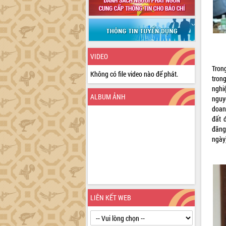
VIDEO
Tron
Không có file video nào để phát.
tron
nghi
ALBUM ẢNH
nguy
doan
đất 
đăng
ngày)
LIÊN KẾT WEB