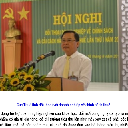
Cục Thuế tỉnh đối thoại với doanh nghiệp về chính sách thuế.
 động hỗ trợ doanh nghiệp nghiên cứu khoa học, đổi mới công nghệ đã tạo ra m
phẩm có giá trị gia tăng, có thị trường tiêu thụ lớn như máy xay xát cà phê, bột 
 cá tầm...một số sản phẩm rau, củ, quả đã được đưa vào hệ thống siêu thị, nhiề