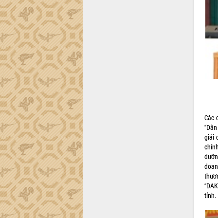
Các 
“Dân
giải 
chín
dưỡn
doan
thư
“DAK
tỉnh.