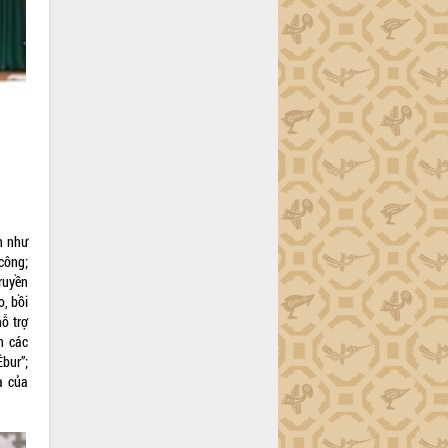
h như
công;
truyền
, bồi
ỗ trợ
n các
ur”;
a của