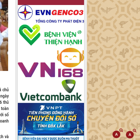
ã chủ
 ngày
6 thủ
 toàn
ới số
doanh
ch và