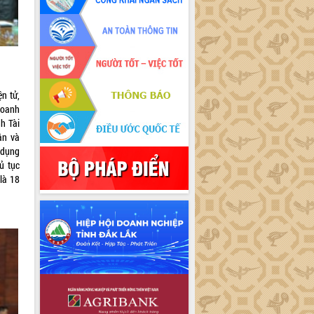
n tử,
doanh
h Tài
ân và
 dụng
ủ tục
là 18