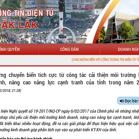
ÍNH QUYỀN
CÔNG DÂN
DOANH NGH
CHÀO MỪNG ĐẾN VỚI CỔNG THÔNG TIN ĐIỆN TỬ TỈNH ĐẮK LẮK
ng chuyển biến tích cực từ công tác cải thiện môi trường 
nh, nâng cao năng lực cạnh tranh của tỉnh trong năm 
2/2018, 21:28)
Đọc bài 
 hiện Nghị quyết số 19-2017/NQ-CP ngày 6/02/2017 của Chính phủ về những nhiệ
 pháp chủ yếu cải thiện môi trường kinh doanh, nâng cao năng lực cạnh tranh, tỉn
ã triển khai nhiều hoạt động, đề ra các giải pháp để thực hiện hiệu quả việc cải
rường kinh doanh góp phần tích cực vào sự phát triển KT-XH của tỉnh.
giản hóa các thủ tục hành chính