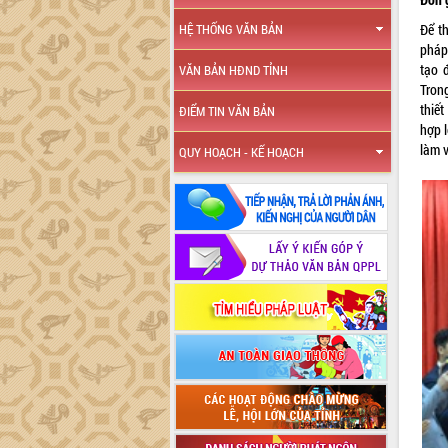
Để th
HỆ THỐNG VĂN BẢN
pháp
tạo 
VĂN BẢN HĐND TỈNH
Tron
thiế
ĐIỂM TIN VĂN BẢN
hợp 
làm 
QUY HOẠCH - KẾ HOẠCH