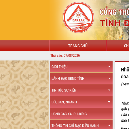
TRANG CHỦ
CH
Thứ sáu, 07/08/2026
GIỚI THIỆU
Nhữ
doa
LÃNH ĐẠO UBND TỈNH
(14/0
TIN TỨC SỰ KIỆN
SỞ, BAN, NGÀNH
Thực
giải
UBND CÁC XÃ, PHƯỜNG
Lắk đ
môi t
THÔNG TIN CHỈ ĐẠO ĐIỀU HÀNH
Đơn 