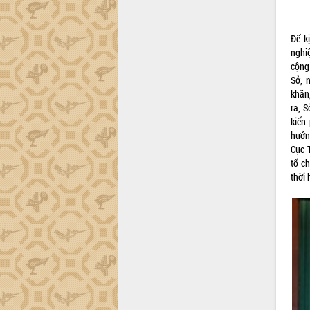
Để k
nghi
cộng
Sở, 
khăn
ra, 
kiến
hướn
Cục 
tổ c
thời