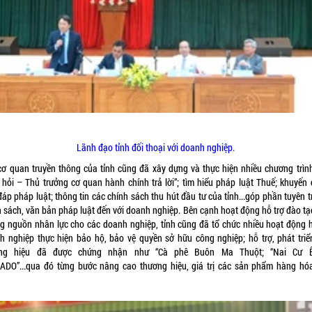
Lãnh đạo tỉnh đối thoại với doanh nghiệp.
cơ quan truyền thông của tỉnh cũng đã xây dựng và thực hiện nhiều chương trìn
 hỏi – Thủ trưởng cơ quan hành chính trả lời”; tìm hiểu pháp luật Thuế; khuyến 
đáp pháp luật; thông tin các chính sách thu hút đầu tư của tỉnh...góp phần tuyên 
h sách, văn bản pháp luật đến với doanh nghiệp. Bên cạnh hoạt động hỗ trợ đào tạo
g nguồn nhân lực cho các doanh nghiệp, tỉnh cũng đã tổ chức nhiều hoạt động h
h nghiệp thực hiện bảo hộ, bảo vệ quyền sở hữu công nghiệp; hỗ trợ, phát triể
ơng hiệu đã được chứng nhận như “Cà phê Buôn Ma Thuột; “Nai Cư Êb
ADO”...qua đó từng bước nâng cao thương hiệu, giá trị các sản phẩm hàng hó