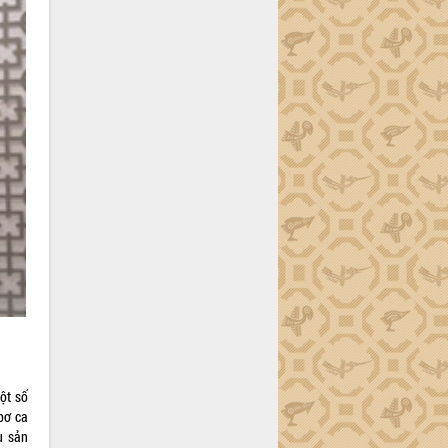
ột số
bơ ca
u sản