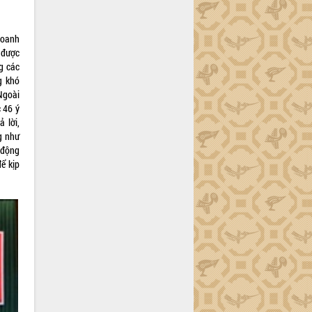
doanh
 được
g các
g khó
Ngoài
 46 ý
 lời,
g như
 động
ể kịp