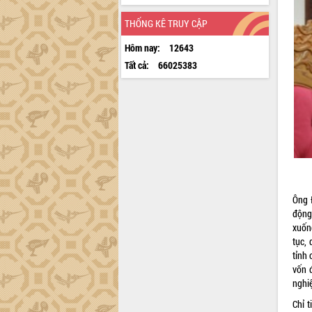
THỐNG KÊ TRUY CẬP
Hôm nay:
12643
Tất cả:
66025383
Ông 
động
xuốn
tục,
tỉnh
vốn 
nghi
Chỉ 