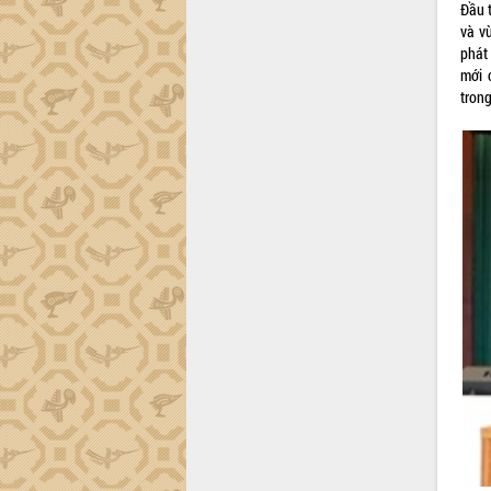
Đầu t
và v
phát
mới 
tron