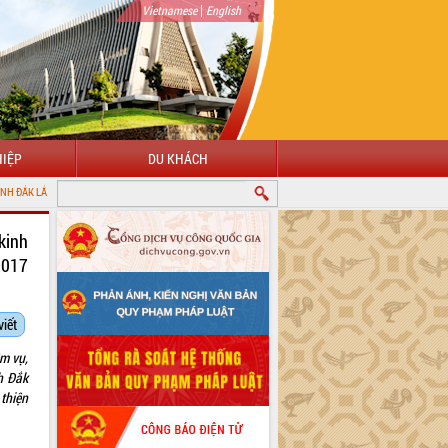
|
Vietnamese
English
IỆP
DU KHÁCH
kinh
2017
viết
m vụ,
h Đắk
 thiện