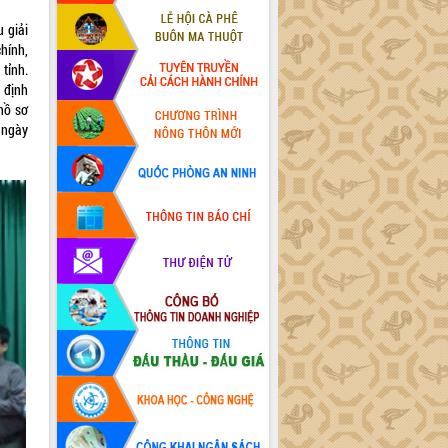
u giải
hính,
tỉnh.
 định
hồ sơ
 ngày