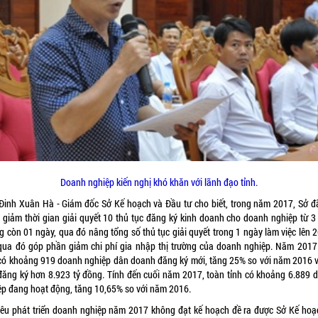
Doanh nghiệp kiến nghị khó khăn với lãnh đạo tỉnh.
Đinh Xuân Hà - Giám đốc Sở Kế hoạch và Đầu tư cho biết, trong năm 2017, Sở đ
 giảm thời gian giải quyết 10 thủ tục đăng ký kinh doanh cho doanh nghiệp từ 3
g còn 01 ngày, qua đó nâng tổng số thủ tục giải quyết trong 1 ngày làm việc lên 2
 qua đó góp phần giảm chi phí gia nhập thị trường của doanh nghiệp. Năm 2017
 có khoảng 919 doanh nghiệp dân doanh đăng ký mới, tăng 25% so với năm 2016 v
đăng ký hơn 8.923 tỷ đồng. Tính đến cuối năm 2017, toàn tỉnh có khoảng 6.889 
ệp đang hoạt động, tăng 10,65% so với năm 2016.
tiêu phát triển doanh nghiệp năm 2017 không đạt kế hoạch đề ra được Sở Kế hoạ