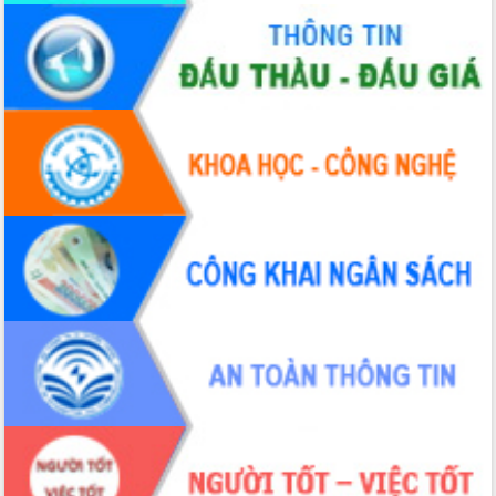
Hội thảo khoa học “Giải pháp thúc đẩy
phát triển nền kinh tế xanh tại tỉnh
Đắk Lắk”
Tăng cường giám sát, đôn đốc thực
hiện nhiệm vụ quản lý tài sản công
hàng tuần
Tháo gỡ những vướng mắc, đẩy mạnh
công tác cải cách thủ tục hành chính
tại Trung tâm Phục vụ hành chính
công tỉnh
Đắk Lắk: Tôn vinh 46 giải pháp tại Hội
thi Sáng tạo Kỹ thuật 2024 - 2025
Đắk Lắk rà soát, điều chỉnh Đề án 190
về phát triển nuôi trồng thủy sản
Phó Chủ tịch UBND tỉnh Đắk Lắk
Trương Công Thái kiểm tra thực địa
Dự án cao tốc Khánh Hòa - Buôn Ma
Thuột
Định vị cà phê Việt Nam như một “di
sản sống” trong dòng chảy toàn cầu