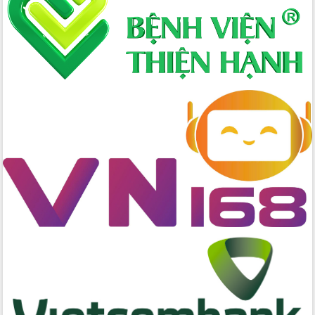
Xây dựng nền hành chính số đồng
hành cùng nông dân dân, doanh nghiệp
Giai đoạn 2026-2030, Đắk Lắk phấn
đấu có 77% xã đạt chuẩn nông thôn
mới
Chuyển đổi số 'mở đường' cho nông
nghiệp Đắk Lắk tăng trưởng bứt phá
Triển khai đồng bộ đo đạc, lập hồ sơ
địa chính, hoàn thiện cơ sở dữ liệu đất
đai
Ứng dụng sinh trắc học - Bước tiến
trong hành trình chuyển đổi số tại Đắk
Lắk
Đắk Lắk nâng cao hiệu quả công tác
Đảng từ Sổ tay đảng viên điện tử
Đắk Lắk đẩy mạnh nuôi biển công
nghệ, hướng tới phát triển thủy sản
bền vững
Tập huấn nâng cao năng lực triển khai
chuyển đổi số cho cán bộ, công chức