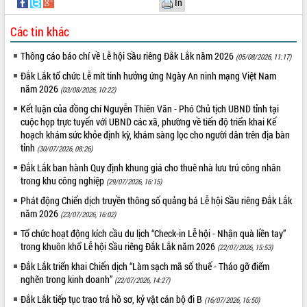
In
VIDEO
Các tin khác
Thông cáo báo chí về Lễ hội Sầu riêng Đắk Lắk năm 2026
(05/08/2026, 11:17)
Đắk Lắk tổ chức Lễ mít tinh hưởng ứng Ngày An ninh mạng Việt Nam
năm 2026
(03/08/2026, 10:22)
Kết luận của đồng chí Nguyễn Thiên Văn - Phó Chủ tịch UBND tỉnh tại
cuộc họp trực tuyến với UBND các xã, phường về tiến độ triển khai Kế
hoạch khám sức khỏe định kỳ, khám sàng lọc cho người dân trên địa bàn
tỉnh
(30/07/2026, 08:26)
Khám bệnh, cấp phát thuốc miễn phí
Đắk Lắk ban hành Quy định khung giá cho thuê nhà lưu trú công nhân
và tặng quà người dân xã Cư Pui
trong khu công nghiệp
(29/07/2026, 16:15)
Hội nghị UBND tỉnh Đắk Lắk thường kỳ
tháng 7/2026
Phát động Chiến dịch truyền thông số quảng bá Lễ hội Sầu riêng Đắk Lắk
năm 2026
(23/07/2026, 16:02)
Lễ truy tặng danh hiệu “Bà Mẹ Việt
Nam Anh hùng” và trao Huân chương
Tổ chức hoạt động kích cầu du lịch “Check-in Lễ hội - Nhận quà liền tay”
Lao động
trong khuôn khổ Lễ hội Sầu riêng Đắk Lắk năm 2026
(22/07/2026, 15:53)
ALBUM ẢNH
UBND tỉnh Đắk Lắk triển khai nhiệm
Đắk Lắk triển khai Chiến dịch “Làm sạch mã số thuế - Tháo gỡ điểm
vụ 6 tháng cuối năm 2026
nghẽn trong kinh doanh”
(22/07/2026, 14:27)
Kỳ họp thứ Hai, Hội đồng nhân dân
Đắk Lắk tiếp tục trao trả hồ sơ, kỷ vật cán bộ đi B
(16/07/2026, 16:50)
tỉnh khóa XI quyết nghị nhiều nội dung