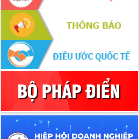
Xây dựng nông thôn mới: Nâng cao đời
sống người dân từ những mô hình thiết
thực
Quyết liệt tháo gỡ vướng mắc, đẩy
nhanh tiến độ các dự án trọng điểm
trong Khu kinh tế Nam Phú Yên
Hòn Yến phát triển du lịch gắn với bảo
tồn biển
Lấy ý kiến điều chỉnh Quy hoạch tỉnh
Đắk Lắk thời kỳ 2021-2030, tầm nhìn
đến năm 2050
Phát động chiến dịch 30 ngày đêm
giải phóng mặt bằng Tuyến đường bộ
ven biển
Đắk Lắk nỗ lực thúc đẩy tăng trưởng
kinh tế từ 10% trở lên trong Quý
II/2026
Đắk Lắk ký kết thỏa thuận hợp tác về
chuyển đổi số giai đoạn 2026 – 2030
với Tập đoàn Bưu chính Viễn thông
Việt Nam