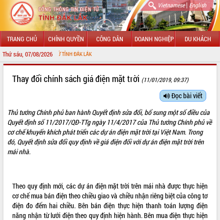
|
Vietnamese
English
TRANG CHỦ
CHÍNH QUYỀN
CÔNG DÂN
DOANH NGHIỆP
DU KHÁCH
Thứ sáu, 07/08/2026
G TIN ĐIỆN TỬ TỈNH ĐẮK LẮK
GIỚI THIỆU
Thay đổi chính sách giá điện mặt trời
(11/01/2019, 09:37)
LÃNH ĐẠO UBND TỈNH
Đọc bài viết
Thủ tướng Chính phủ ban hành
Quyết định
sửa đổi, bổ sung một số điều của
TIN TỨC SỰ KIỆN
Quyết định số
11/2017/QĐ-TTg
ngày 11/4/2017 của Thủ tướng Chính phủ về
cơ chế khuyến khích phát triển các dự án điện mặt trời tại Việt Nam. Trong
SỞ, BAN, NGÀNH
đó, Quyết định sửa đổi quy định về giá điện đối với dự án điện mặt trời trên
mái nhà.
UBND CÁC XÃ, PHƯỜNG
THÔNG TIN CHỈ ĐẠO ĐIỀU HÀNH
Theo quy định mới, các dự án điện mặt trời trên mái nhà được thực hiện
HỆ THỐNG VĂN BẢN
cơ chế mua bán điện theo chiều giao và chiều nhận riêng biệt của công tơ
điện đo đếm hai chiều. Bên bán điện thực hiện thanh toán lượng điện
VĂN BẢN HĐND TỈNH
năng nhận từ lưới điện theo quy định hiện hành. Bên mua điện thực hiện