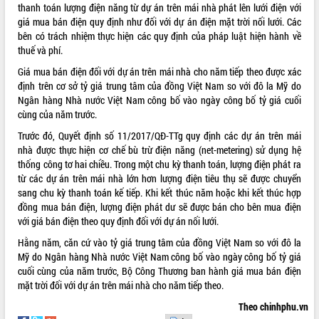
thanh toán lượng điện năng từ dự án trên mái nhà phát lên lưới điện với
ĐIỂM TIN VĂN BẢN
giá mua bán điện quy định như đối với dự án điện mặt trời nối lưới. Các
bên có trách nhiệm thực hiện các quy định của pháp luật hiện hành về
QUY HOẠCH - KẾ HOẠCH
thuế và phí.
Giá mua bán điện đối với dự án trên mái nhà cho năm tiếp theo được xác
định trên cơ sở tỷ giá trung tâm của đồng Việt Nam so với đô la Mỹ do
Ngân hàng Nhà nước Việt Nam công bố vào ngày công bố tỷ giá cuối
cùng của năm trước.
Trước đó, Quyết định số
11/2017/QĐ-TTg
quy định các dự án trên mái
nhà được thực hiện cơ chế bù trừ điện năng (net-metering) sử dụng hệ
thống công tơ hai chiều. Trong một chu kỳ thanh toán, lượng điện phát ra
từ các dự án trên mái nhà lớn hơn lượng điện tiêu thụ sẽ được chuyển
sang chu kỳ thanh toán kế tiếp. Khi kết thúc năm hoặc khi kết thúc hợp
đồng mua bán điện, lượng điện phát dư sẽ được bán cho bên mua điện
với giá bán điện theo quy định đối với dự án nối lưới.
Hằng năm, căn cứ vào tỷ giá trung tâm của đồng Việt Nam so với đô la
Mỹ do Ngân hàng Nhà nước Việt Nam công bố vào ngày công bố tỷ giá
cuối cùng của năm trước, Bộ Công Thương ban hành giá mua bán điện
mặt trời đối với dự án trên mái nhà cho năm tiếp theo.
Theo chinhphu.vn