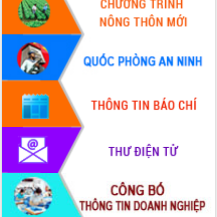
Quy hoạch và Xúc tiến đầu tư tỉnh Đắk
Lắk
Khơi thông điểm nghẽn, đẩy nhanh
giải ngân vốn khắc phục thiên tai
HĐND tỉnh thông qua điều chỉnh Quy
hoạch tỉnh thời kỳ 2021-2030
Hội thảo góp ý hồ sơ điều chỉnh quy
hoạch tỉnh Đắk Lắk thời kỳ 2021-2030,
tầm nhìn đến năm 2050
Nâng cao hiệu quả hoạt động của các
doanh nghiệp nhà nước
Hội nghị triển khai kết nối mạng
truyền số liệu chuyên dùng phục vụ cơ
quan Đảng, Nhà nước
Lễ phát động chuỗi hoạt động chung
tay làm sạch môi trường
Xã Ea Kar bước chuyển mình trong
công tác cải cách hành chính mô hình
mới
UBND tỉnh họp báo định kỳ tháng 4
năm 2026