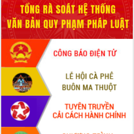
món ăn từ sầu riêng
Đắk Lắk công bố Quy hoạch và xúc
tiến đầu tư tỉnh
Ngành cá ngừ Đắk Lắk chủ động thích
ứng để giữ vững thị trường xuất khẩu
Diễn đàn Kinh tế tư nhân Việt Nam đột
phá cơ chế - Hợp tác công tư
Đề án 06 tạo bước ngoặt đột phá trong
cải cách hành chính tỉnh Đắk Lắk
Kết nối tour, đẩy mạnh chuyển đổi số
để phát triển du lịch Đắk Lắk
Khởi động Dự án Đầu tư xây dựng hạ
tầng kỹ thuật Cụm công nghiệp Tân
Tiến
Gặp mặt các cơ quan báo chí nhân Kỷ
niệm 101 năm Ngày Báo chí Cách
mạng Việt Nam
Đắk Lắk sơ kết 4 năm triển khai thực
hiện Đề án 06 của Chính phủ
Họp báo thông tin về Hội nghị Công bố