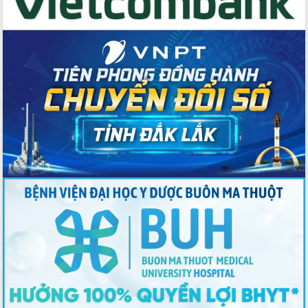
cấp xã
Đắk Lắk phát động hưởng ứng Ngày
Quyền của người tiêu dùng Việt Nam
2026
Đẩy mạnh cải cách hành chính, quyết
tâm đạt được mục tiêu tăng trưởng
hai con số trong năm 2026
Tổ chức trang trọng Lễ hội Đền thờ
Lương Văn Chánh năm 2026
Phó Bí thư Tỉnh ủy Đắk Lắk Đỗ Hữu
Huy giữ chức Bí thư Đảng ủy Ủy Ban
Nhân dân tỉnh
Bệnh án điện tử thúc đẩy chuyển đổi
số y tế tại Đắk Lắk
Chuyển đổi số thư viện: Mở rộng
không gian tri thức trong thời đại số
Đánh giá, rút kinh nghiệm công tác tổ
chức diễn tập trước ngày bầu cử
Chương trình “Gặp gỡ hữu nghị –
Friendship Meeting New Year 2026”