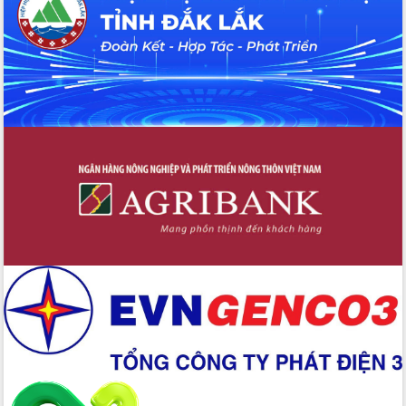
Thứ trưởng Bộ Y tế làm việc với tỉnh
Đắk Lắk về phát triển nhân lực y tế
cho trạm y tế cấp xã
Du lịch Đắk Lắk nâng tầm trải nghiệm
du khách thông qua Hệ thống cơ sở dữ
liệu và Bản đồ số
Tập huấn ứng dụng trí tuệ nhân tạo (AI)
trong thương mại điện tử năm 2026
Đoàn đại biểu Quốc hội tỉnh Đắk Lắk
trao đổi thông tin trước Kỳ họp thứ
nhất, Quốc hội khóa XVI
Quyết liệt cải cách hành chính, khơi
thông nguồn lực phát triển
Nâng cao hiệu lực, hiệu quả HĐND
tỉnh thông qua hiện đại hóa hành chính
Xã Ea Phê gắn cải cách hành chính với
chuyển đổi số
Phó Chủ tịch Thường trực UBND tỉnh
Hồ Thị Nguyên Thảo làm việc tại Trung
tâm Phục vụ hành chính công xã Ea
Phê