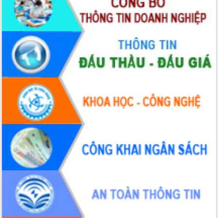
Lấy ý kiến điều chỉnh Quy hoạch tỉnh
Đắk Lắk thời kỳ 2021-2030, tầm nhìn
đến năm 2050
Phát động chiến dịch 30 ngày đêm
giải phóng mặt bằng Tuyến đường bộ
ven biển
Đắk Lắk nỗ lực thúc đẩy tăng trưởng
kinh tế từ 10% trở lên trong Quý
II/2026
Đắk Lắk ký kết thỏa thuận hợp tác về
chuyển đổi số giai đoạn 2026 – 2030
với Tập đoàn Bưu chính Viễn thông
Việt Nam
Thứ trưởng Bộ Y tế làm việc với tỉnh
Đắk Lắk về phát triển nhân lực y tế
cho trạm y tế cấp xã
Du lịch Đắk Lắk nâng tầm trải nghiệm
du khách thông qua Hệ thống cơ sở dữ
liệu và Bản đồ số
Tập huấn ứng dụng trí tuệ nhân tạo (AI)
trong thương mại điện tử năm 2026