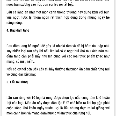
nước hầm xương vào nồi, đun sôi lẩu rồi tắt bếp.
VIDEO
Lẩu cá lăng ăn như một món canh thông thường hay dùng kèm với bún
Loading the player...
vừa ngọt nước lại thơm ngon rất thích hợp dùng trong những ngày hè
nắng nóng.
Hội nghị UBND tỉnh Đắk Lắk thường kỳ
tháng 7/2026
4. Rau dầm tang
Lễ truy tặng danh hiệu “Bà Mẹ Việt
Nam Anh hùng” và trao Huân chương
Rau dầm tang bề ngoài dễ gãy, lá như lá răm và dễ bị bầm úa, dập nát.
Lao động
Tuy nhiên loại rau này khi nấu lên lại có vị ngọt bùi khó tả. Cách nấu rau
UBND tỉnh Đắk Lắk triển khai nhiệm
dầm tang cần phải nấy nhừ lên cùng với các loại thực phẩm khác như
vụ 6 tháng cuối năm 2026
măng, củ mài, nấm…
ALBUM ẢNH
Kỳ họp thứ Hai, Hội đồng nhân dân
Nếu có cơ hội đến Đắk Lắk thì hãy thưởng thứcmón ăn đậm chất rừng núi
tỉnh khóa XI quyết nghị nhiều nội dung
vô cùng đặc biệt này.
quan trọng
Bí thư Tỉnh ủy Lương Nguyễn Minh
5. Lẩu rau rừng
Triết thăm, tặng quà người có công với
cách mạng
Lẩu rau rừng với 10 loại lá rừng được chọn lọc nấu cùng tôm khô hoặc
Rà soát, hoàn thiện hệ thống thiết chế
thịt các loại. Món ăn này được dân tộc Ê đê chế biến ra khi họ gặp phải
văn hóa, thể thao đáp ứng yêu cầu
cuộc sống khó khăn ngày trước. Gọi là lẩu nhưng thực ra lại giống với
phát triển mới
món canh hơn và mang đậm hương vị ẩm thực của rừng núi.
Thường trực HĐND tỉnh Đắk Lắk gặp
LIÊN KẾT WEB