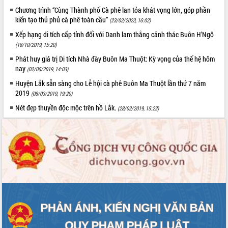
cải cách hành chính tỉnh Đắk Lắk
Chương trình “Cùng Thành phố Cà phê lan tỏa khát vọng lớn, góp phần
Kết nối tour, đẩy mạnh chuyển đổi số
kiến tạo thủ phủ cà phê toàn cầu”
(23/02/2023, 16:02)
để phát triển du lịch Đắk Lắk
Xếp hạng di tích cấp tỉnh đối với Danh lam thắng cảnh thác Buôn H’Ngô
Khởi động Dự án Đầu tư xây dựng hạ
(18/10/2019, 15:20)
tầng kỹ thuật Cụm công nghiệp Tân
Phát huy giá trị Di tích Nhà đày Buôn Ma Thuột: Kỳ vọng của thế hệ hôm
Tiến
nay
(02/05/2019, 14:03)
Gặp mặt các cơ quan báo chí nhân Kỷ
Huyện Lắk sẵn sàng cho Lễ hội cà phê Buôn Ma Thuột lần thứ 7 năm
niệm 101 năm Ngày Báo chí Cách
2019
mạng Việt Nam
(08/03/2019, 19:20)
Đắk Lắk sơ kết 4 năm triển khai thực
Nét đẹp thuyền độc mộc trên hồ Lắk.
(28/02/2019, 15:22)
hiện Đề án 06 của Chính phủ
Họp báo thông tin về Hội nghị Công bố
Quy hoạch và Xúc tiến đầu tư tỉnh Đắk
Lắk
Khơi thông điểm nghẽn, đẩy nhanh
giải ngân vốn khắc phục thiên tai
HĐND tỉnh thông qua điều chỉnh Quy
hoạch tỉnh thời kỳ 2021-2030
Hội thảo góp ý hồ sơ điều chỉnh quy
hoạch tỉnh Đắk Lắk thời kỳ 2021-2030,