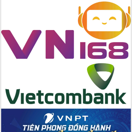
hội và đại biểu HĐND các cấp diễn ra
an toàn, hiệu quả, đúng quy định
Thủ tướng Chính phủ Phạm Minh Chính
kiểm tra, chỉ đạo hoàn thành các dự
án cao tốc và thăm khu tái định cư tại
Đắk Lắk
Sôi nổi Hội đua ngựa truyền thống Gò
Thì Thùng mừng Xuân Bính Ngọ 2026
Lãnh đạo tỉnh dâng hương tưởng niệm
tại Đập Đồng Cam đầu Xuân Bính Ngọ
Ngành nông nghiệp phấn đấu tăng
trưởng đạt 5,86% trong năm 2026
UBND tỉnh Đắk Lắk triển khai công tác
quốc phòng, quân sự địa phương năm
2026
Đắk Lắk tập trung toàn lực khắc phục
tồn tại IUU, sẵn sàng làm việc với
Đoàn thanh tra EC
Chủ tịch UBND tỉnh Tạ Anh Tuấn thăm,
chúc mừng các bệnh viện nhân Ngày
Thầy thuốc Việt Nam