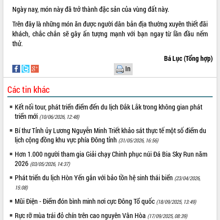
mặt Đoàn chuyên gia y tế TP. Hồ Chí
Ngày nay, món này đã trở thành đặc sản của vùng đất này.
Minh
Trên đây là những món ăn được người dân bản địa thường xuyên thiết đãi
Lễ truy điệu và an táng hài cốt liệt sĩ
khách, chắc chắn sẽ gây ấn tượng mạnh với bạn ngay từ lần đầu nếm
tại Nghĩa trang Liệt sĩ xã Sơn Hòa
thử.
THỐNG KÊ TRUY CẬP
Bàn giải pháp tháo gỡ khó khăn trong
Bá Lục (Tổng hợp)
xuất khẩu sầu riêng và triển khai quy
Hôm nay:
10080
In
định EUDR
Tất cả:
66022820
Thứ trưởng Bộ Nông nghiệp và Môi
Các tin khác
trường Nguyễn Hoàng Hiệp khảo sát
vùng trồng và doanh nghiệp đóng gói
Kết nối tour, phát triển điểm đến du lịch Đắk Lắk trong không gian phát
sầu riêng tại Đắk Lắk
triển mới
(10/06/2026, 12:48)
Trình diễn nghệ thuật chế biến các
Bí thư Tỉnh ủy Lương Nguyễn Minh Triết khảo sát thực tế một số điểm du
món ăn từ sầu riêng
lịch cộng đồng khu vực phía Đông tỉnh
(31/05/2026, 16:56)
Đắk Lắk công bố Quy hoạch và xúc
Hơn 1.000 người tham gia Giải chạy Chinh phục núi Đá Bia Sky Run năm
tiến đầu tư tỉnh
2026
(03/05/2026, 14:37)
Ngành cá ngừ Đắk Lắk chủ động thích
Phát triển du lịch Hòn Yến gắn với bảo tồn hệ sinh thái biển
(23/04/2026,
ứng để giữ vững thị trường xuất khẩu
15:08)
Diễn đàn Kinh tế tư nhân Việt Nam đột
Mũi Điện - Điểm đón bình minh nơi cực Đông Tổ quốc
(18/09/2025, 13:49)
phá cơ chế - Hợp tác công tư
Đề án 06 tạo bước ngoặt đột phá trong
Rực rỡ mùa trái đỏ chín trên cao nguyên Vân Hòa
(17/09/2025, 08:39)