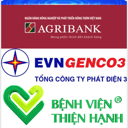
Lương Văn Chánh năm 2026
Phó Bí thư Tỉnh ủy Đắk Lắk Đỗ Hữu
Huy giữ chức Bí thư Đảng ủy Ủy Ban
Nhân dân tỉnh
Bệnh án điện tử thúc đẩy chuyển đổi
số y tế tại Đắk Lắk
Chuyển đổi số thư viện: Mở rộng
không gian tri thức trong thời đại số
Đánh giá, rút kinh nghiệm công tác tổ
chức diễn tập trước ngày bầu cử
Chương trình “Gặp gỡ hữu nghị –
Friendship Meeting New Year 2026”
Bầu cử Quốc hội và HĐND: Cử tri Đắk
Lắk gửi gắm niềm tin, kỳ vọng vào lá
phiếu
Đắk Lắk sẵn sàng các điều kiện cho
Ngày hội bầu cử đại biểu Quốc hội
khóa XVI và HĐND các cấp nhiệm kỳ
2026-2031
Đảm bảo cuộc bầu cử đại biểu Quốc