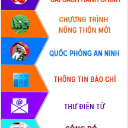
tại Trung tâm Phục vụ hành chính
công tỉnh
Đắk Lắk: Tôn vinh 46 giải pháp tại Hội
thi Sáng tạo Kỹ thuật 2024 - 2025
Đắk Lắk rà soát, điều chỉnh Đề án 190
về phát triển nuôi trồng thủy sản
Phó Chủ tịch UBND tỉnh Đắk Lắk
Trương Công Thái kiểm tra thực địa
Dự án cao tốc Khánh Hòa - Buôn Ma
Thuột
Định vị cà phê Việt Nam như một “di
sản sống” trong dòng chảy toàn cầu
Xây dựng nông thôn mới: Nâng cao đời
sống người dân từ những mô hình thiết
thực
Quyết liệt tháo gỡ vướng mắc, đẩy
nhanh tiến độ các dự án trọng điểm
trong Khu kinh tế Nam Phú Yên
Hòn Yến phát triển du lịch gắn với bảo
tồn biển