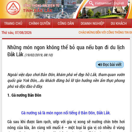
|
Vietnamese
English
TRANG CHỦ
CHÍNH QUYỀN
CÔNG DÂN
DOANH NGHIỆP
DU KHÁCH
Thứ sáu, 07/08/2026
CHÀO MỪNG ĐẾN VỚI CỔNG THÔNG TIN ĐIỆN TỬ TỈNH Đ
GIỚI THIỆU
Những món ngon không thể bỏ qua nếu bạn đi du lịch
Đắk Lắk
(19/02/2019, 08:10)
LÃNH ĐẠO UBND TỈNH
Đọc bài viết
TIN TỨC SỰ KIỆN
Ngoài việc dạo chơi Bản Đôn, khám phá vẻ đẹp hồ Lắk, tham quan vườn
SỞ, BAN, NGÀNH
quốc gia Yok Đôn,…du khách đừng bỏ lỡ tận hưởng nền ẩm thực phong
phú và độc đáo ở đây.
UBND CÁC XÃ, PHƯỜNG
1. Gà nướng Bản Đôn
THÔNG TIN CHỈ ĐẠO ĐIỀU HÀNH
Gà nướng sả là món ngon nổi tiếng ở Bản Đôn, Đắk Lắk.
HỆ THỐNG VĂN BẢN
Gà sau khi được làm rạch, ướp với gia vị xong sẽ nướng chín trên hơi
nóng của lửa, ăn cùng với muối é – một loại lá gia vị có nhiều ở vùng
VĂN BẢN HĐND TỈNH