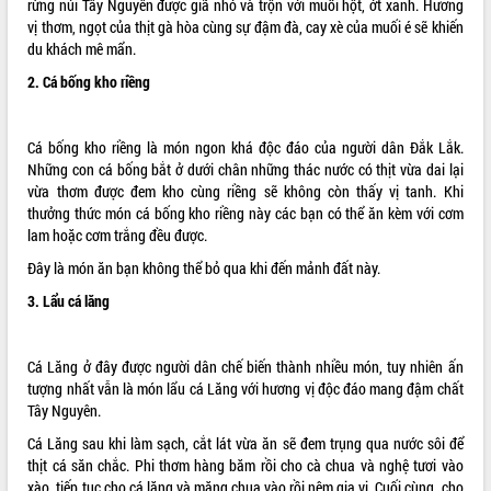
rừng núi Tây Nguyên được giã nhỏ và trộn với muối hột, ớt xanh. Hương
vị thơm, ngọt của thịt gà hòa cùng sự đậm đà, cay xè của muối é sẽ khiến
ĐIỂM TIN VĂN BẢN
du khách mê mẩn.
QUY HOẠCH - KẾ HOẠCH
2. Cá bống kho riềng
Cá bống kho riềng là món ngon khá độc đáo của người dân Đắk Lắk.
Những con cá bống bắt ở dưới chân những thác nước có thịt vừa dai lại
vừa thơm được đem kho cùng riềng sẽ không còn thấy vị tanh. Khi
thưởng thức món cá bống kho riềng này các bạn có thể ăn kèm với cơm
lam hoặc cơm trắng đều được.
Đây là món ăn bạn không thể bỏ qua khi đến mảnh đất này.
3. Lẩu cá lăng
Cá Lăng ở đây được người dân chế biến thành nhiều món, tuy nhiên ấn
tượng nhất vẫn là món lẩu cá Lăng với hương vị độc đáo mang đậm chất
Tây Nguyên.
Cá Lăng sau khi làm sạch, cắt lát vừa ăn sẽ đem trụng qua nước sôi để
thịt cá săn chắc. Phi thơm hàng băm rồi cho cà chua và nghệ tươi vào
xào, tiếp tục cho cá lăng và măng chua vào rồi nêm gia vị. Cuối cùng, cho