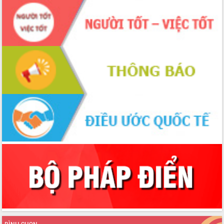
Đoàn đại biểu Quốc hội tỉnh Đắk Lắk
trao đổi thông tin trước Kỳ họp thứ
nhất, Quốc hội khóa XVI
Quyết liệt cải cách hành chính, khơi
thông nguồn lực phát triển
Nâng cao hiệu lực, hiệu quả HĐND
tỉnh thông qua hiện đại hóa hành chính
Xã Ea Phê gắn cải cách hành chính với
chuyển đổi số
Phó Chủ tịch Thường trực UBND tỉnh
Hồ Thị Nguyên Thảo làm việc tại Trung
tâm Phục vụ hành chính công xã Ea
Phê
Xây dựng nền hành chính số đồng
hành cùng nông dân dân, doanh nghiệp
Giai đoạn 2026-2030, Đắk Lắk phấn
đấu có 77% xã đạt chuẩn nông thôn
mới
Chuyển đổi số 'mở đường' cho nông
nghiệp Đắk Lắk tăng trưởng bứt phá