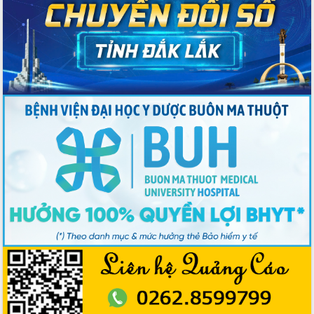
Rộn ràng lễ hội truyền thống Sông
nước Đà Nông lần thứ I năm 2026
Kỳ họp Chuyên đề lần thứ Năm, HĐND
tỉnh Đắk Lắk thông qua các nghị quyết
quan trọng
Thống nhất danh sách giới thiệu ứng
cử đại biểu Quốc hội khoá XVI và đại
biểu HĐND tỉnh Đắk Lắk, nhiệm kỳ
2026-2031
Phát động hai phong trào thi đua quan
trọng trong kỷ nguyên mới
Hội nghị lần thứ tư Ban Chỉ đạo công
tác bầu cử tỉnh Đắk Lắk
Hội nghị Báo cáo viên Trung ương
tháng 01/2026
Phó Thủ tướng Hồ Quốc Dũng đánh giá
cao kết quả Chiến dịch Quang Trung
tại Đắk Lắk
Hội nghị Ban Chấp hành Đảng bộ tỉnh
Đắk Lắk lần thứ 2 (mở rộng)