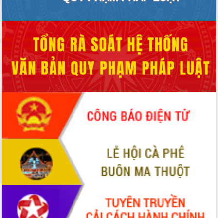
tầm nhìn đến năm 2050
Nâng cao hiệu quả hoạt động của các
doanh nghiệp nhà nước
Hội nghị triển khai kết nối mạng
truyền số liệu chuyên dùng phục vụ cơ
quan Đảng, Nhà nước
Lễ phát động chuỗi hoạt động chung
tay làm sạch môi trường
Xã Ea Kar bước chuyển mình trong
công tác cải cách hành chính mô hình
mới
UBND tỉnh họp báo định kỳ tháng 4
năm 2026
Hội thảo khoa học “Giải pháp thúc đẩy
phát triển nền kinh tế xanh tại tỉnh
Đắk Lắk”
Tăng cường giám sát, đôn đốc thực
hiện nhiệm vụ quản lý tài sản công
hàng tuần
Tháo gỡ những vướng mắc, đẩy mạnh
công tác cải cách thủ tục hành chính