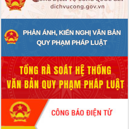
VIDEO
Không có file video nào để phát.
ALBUM ẢNH
LIÊN KẾT WEB
THỐNG KÊ TRUY CẬP
Hôm nay:
28689