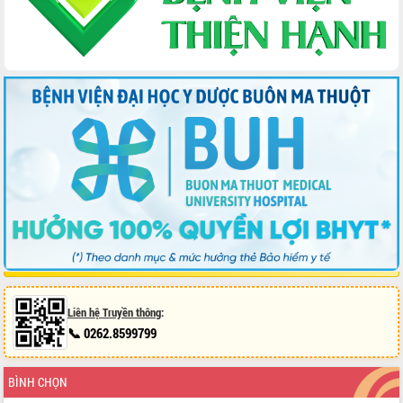
Liên hệ Truyền thông
:
📞 0262.8599799
BÌNH CHỌN