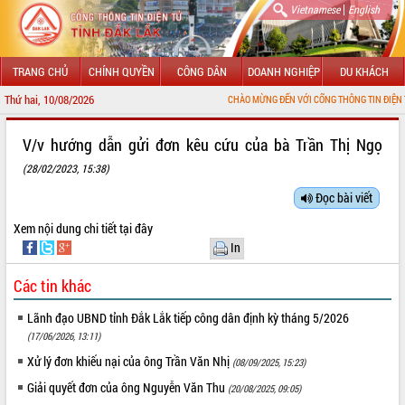
|
Vietnamese
English
TRANG CHỦ
CHÍNH QUYỀN
CÔNG DÂN
DOANH NGHIỆP
DU KHÁCH
Thứ hai, 10/08/2026
CHÀO MỪNG ĐẾN VỚI CỔNG THÔNG TIN ĐIỆN TỬ TỈNH ĐẮK
GIỚI THIỆU
V/v hướng dẫn gửi đơn kêu cứu của bà Trần Thị Ngọ
(28/02/2023, 15:38)
LÃNH ĐẠO UBND TỈNH
Đọc bài viết
TIN TỨC SỰ KIỆN
Xem nội dung chi tiết tại
đây
SỞ, BAN, NGÀNH
In
UBND CÁC XÃ, PHƯỜNG
Các tin khác
Lãnh đạo UBND tỉnh Đắk Lắk tiếp công dân định kỳ tháng 5/2026
THÔNG TIN CHỈ ĐẠO ĐIỀU HÀNH
(17/06/2026, 13:11)
HỆ THỐNG VĂN BẢN
Xử lý đơn khiếu nại của ông Trần Văn Nhị
(08/09/2025, 15:23)
Giải quyết đơn của ông Nguyễn Văn Thu
(20/08/2025, 09:05)
VĂN BẢN HĐND TỈNH