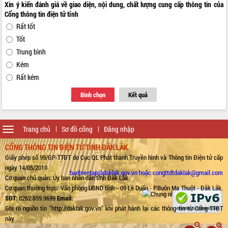
Xin ý kiến đánh giá về giao diện, nội dung, chất lượng cung cấp thông tin của
Cổng thông tin điện tử tỉnh
Rất tốt
Tốt
Trung bình
Kém
Rất kém
Bình chọn
Kết quả
Toggle
Trang chủ
Sơ đồ cổng
Đăng nhập
navigation
CỔNG THÔNG TIN ĐIỆN TỬ TỈNH ĐẮK LẮK
Giấy phép số 99/GP-TTĐT do Cục QL Phát thanh Truyền hình và Thông tin Điện tử cấp
ngày 14/05/2010
banbientap@daklak.gov.vn hoặc congttdtdaklak@gmail.com
Cơ quan chủ quản: Ủy ban nhân dân tỉnh Đắk Lắk
Cơ quan thường trực: Văn phòng UBND tỉnh - 09 Lê Duẩn - P.Buôn Ma Thuột - Đắk Lắk.
SĐT:
0262.859.9699
Email:
Ghi rõ nguồn tin "http://daklak.gov.vn" khi phát hành lại các thông tin từ Cổng TTĐT
này