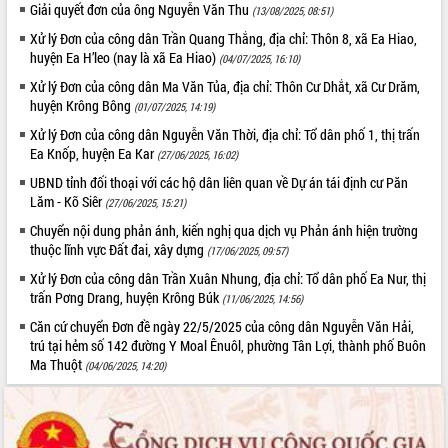
Giải quyết đơn của ông Nguyễn Văn Thu
(13/08/2025, 08:51)
ĐIỂM TIN VĂN BẢN
Xử lý Đơn của công dân Trần Quang Thắng, địa chỉ: Thôn 8, xã Ea Hiao,
huyện Ea H’leo (nay là xã Ea Hiao)
(04/07/2025, 16:10)
QUY HOẠCH - KẾ HOẠCH
Xử lý Đơn của công dân Ma Văn Tủa, địa chỉ: Thôn Cư Dhắt, xã Cư Drăm,
huyện Krông Bông
(01/07/2025, 14:19)
Xử lý Đơn của công dân Nguyễn Văn Thời, địa chỉ: Tổ dân phố 1, thị trấn
Ea Knốp, huyện Ea Kar
(27/06/2025, 16:02)
UBND tỉnh đối thoại với các hộ dân liên quan về Dự án tái định cư Păn
Lăm - Kõ Siêr
(27/06/2025, 15:21)
Chuyển nội dung phản ánh, kiến nghị qua dịch vụ Phản ánh hiện trường
thuộc lĩnh vực Đất đai, xây dựng
(17/06/2025, 09:57)
Xử lý Đơn của công dân Trần Xuân Nhung, địa chỉ: Tổ dân phố Ea Nur, thị
trấn Pơng Drang, huyện Krông Búk
(11/06/2025, 14:56)
Căn cứ chuyển Đơn đề ngày 22/5/2025 của công dân Nguyễn Văn Hải,
trú tại hẻm số 142 đường Y Moal Ênuôl, phường Tân Lợi, thành phố Buôn
Ma Thuột
(04/06/2025, 14:20)