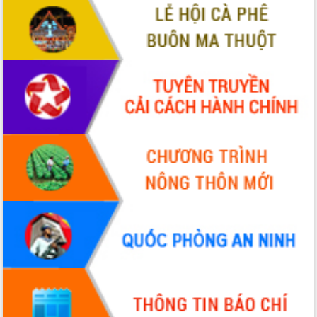
Tất cả:
66141803