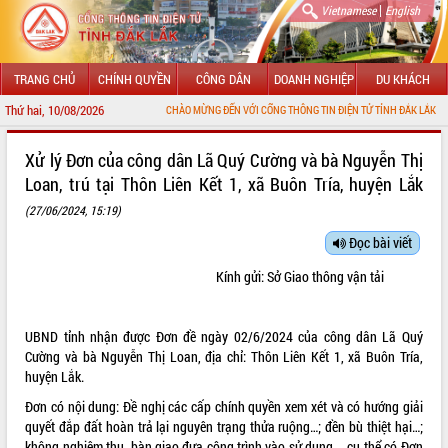
|
Vietnamese
English
TRANG CHỦ
CHÍNH QUYỀN
CÔNG DÂN
DOANH NGHIỆP
DU KHÁCH
Thứ hai, 10/08/2026
CHÀO MỪNG ĐẾN VỚI CỔNG THÔNG TIN ĐIỆN TỬ TỈNH ĐẮK LẮK
GIỚI THIỆU
Xử lý Đơn của công dân Lã Quý Cường và bà Nguyễn Thị
Loan, trú tại Thôn Liên Kết 1, xã Buôn Tría, huyện Lắk
LÃNH ĐẠO UBND TỈNH
(27/06/2024, 15:19)
TIN TỨC SỰ KIỆN
Đọc bài viết
SỞ, BAN, NGÀNH
Kính gửi: Sở Giao thông vận tải
UBND CÁC XÃ, PHƯỜNG
UBND tỉnh nhận được Đơn đề ngày 02/6/2024 của công dân Lã Quý
THÔNG TIN CHỈ ĐẠO ĐIỀU HÀNH
Cường và bà Nguyễn Thị Loan, địa chỉ: Thôn Liên Kết 1, xã Buôn Tría,
huyện Lắk.
HỆ THỐNG VĂN BẢN
Đơn có nội dung: Đề nghị các cấp chính quyền xem xét và có hướng giải
quyết đắp đất hoàn trả lại nguyên trạng thửa ruộng…; đền bù thiệt hại…;
VĂN BẢN HĐND TỈNH
không nghiệm thu, bàn giao đưa công trình vào sử dụng…, cụ thể có Đơn