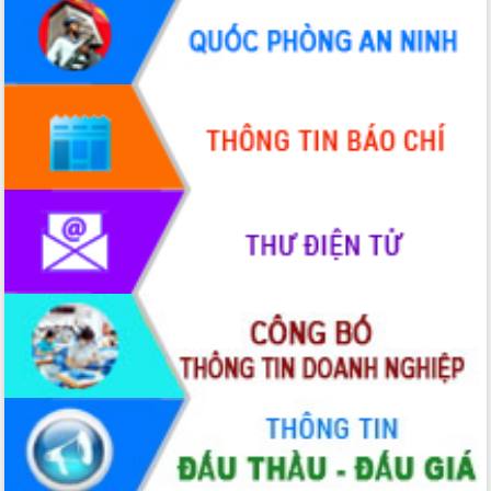
hiện Đề án 06 của Chính phủ
Họp báo thông tin về Hội nghị Công bố
Quy hoạch và Xúc tiến đầu tư tỉnh Đắk
Lắk
Khơi thông điểm nghẽn, đẩy nhanh
giải ngân vốn khắc phục thiên tai
HĐND tỉnh thông qua điều chỉnh Quy
hoạch tỉnh thời kỳ 2021-2030
Hội thảo góp ý hồ sơ điều chỉnh quy
hoạch tỉnh Đắk Lắk thời kỳ 2021-2030,
tầm nhìn đến năm 2050
Nâng cao hiệu quả hoạt động của các
doanh nghiệp nhà nước
Hội nghị triển khai kết nối mạng
truyền số liệu chuyên dùng phục vụ cơ
quan Đảng, Nhà nước
Lễ phát động chuỗi hoạt động chung
tay làm sạch môi trường
Xã Ea Kar bước chuyển mình trong
công tác cải cách hành chính mô hình
mới