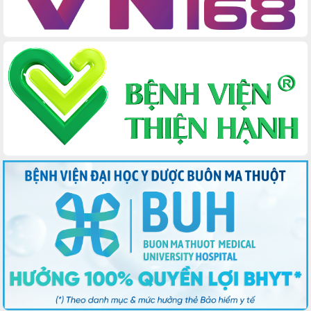
Tập huấn nâng cao năng lực triển khai
chuyển đổi số cho cán bộ, công chức
cấp xã
Đắk Lắk phát động hưởng ứng Ngày
Quyền của người tiêu dùng Việt Nam
2026
Đẩy mạnh cải cách hành chính, quyết
tâm đạt được mục tiêu tăng trưởng
hai con số trong năm 2026
Tổ chức trang trọng Lễ hội Đền thờ
Lương Văn Chánh năm 2026
Phó Bí thư Tỉnh ủy Đắk Lắk Đỗ Hữu
Huy giữ chức Bí thư Đảng ủy Ủy Ban
Nhân dân tỉnh
Bệnh án điện tử thúc đẩy chuyển đổi
số y tế tại Đắk Lắk
Chuyển đổi số thư viện: Mở rộng
không gian tri thức trong thời đại số
Đánh giá, rút kinh nghiệm công tác tổ
chức diễn tập trước ngày bầu cử