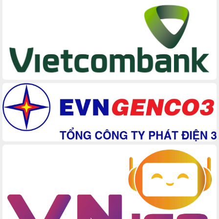
Hồ Thị Nguyên Thảo làm việc tại Trung
tâm Phục vụ hành chính công xã Ea
Phê
Xây dựng nền hành chính số đồng
hành cùng nông dân dân, doanh nghiệp
Giai đoạn 2026-2030, Đắk Lắk phấn
đấu có 77% xã đạt chuẩn nông thôn
mới
Chuyển đổi số 'mở đường' cho nông
nghiệp Đắk Lắk tăng trưởng bứt phá
Triển khai đồng bộ đo đạc, lập hồ sơ
địa chính, hoàn thiện cơ sở dữ liệu đất
đai
Ứng dụng sinh trắc học - Bước tiến
trong hành trình chuyển đổi số tại Đắk
Lắk
Đắk Lắk nâng cao hiệu quả công tác
Đảng từ Sổ tay đảng viên điện tử
Đắk Lắk đẩy mạnh nuôi biển công
nghệ, hướng tới phát triển thủy sản
bền vững