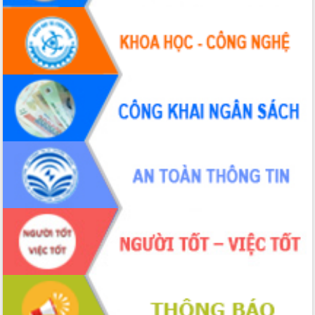
UBND tỉnh họp báo định kỳ tháng 4
năm 2026
Hội thảo khoa học “Giải pháp thúc đẩy
phát triển nền kinh tế xanh tại tỉnh
Đắk Lắk”
Tăng cường giám sát, đôn đốc thực
hiện nhiệm vụ quản lý tài sản công
hàng tuần
Tháo gỡ những vướng mắc, đẩy mạnh
công tác cải cách thủ tục hành chính
tại Trung tâm Phục vụ hành chính
công tỉnh
Đắk Lắk: Tôn vinh 46 giải pháp tại Hội
thi Sáng tạo Kỹ thuật 2024 - 2025
Đắk Lắk rà soát, điều chỉnh Đề án 190
về phát triển nuôi trồng thủy sản
Phó Chủ tịch UBND tỉnh Đắk Lắk
Trương Công Thái kiểm tra thực địa
Dự án cao tốc Khánh Hòa - Buôn Ma
Thuột