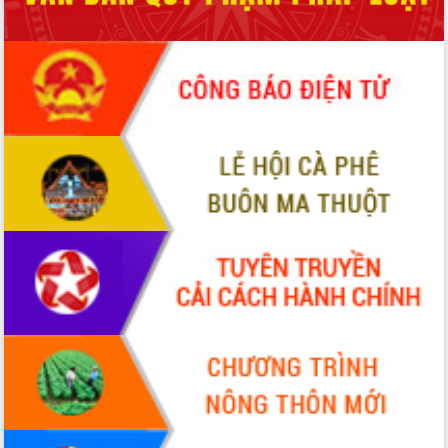
sầu riêng tại Đắk Lắk
Trình diễn nghệ thuật chế biến các
món ăn từ sầu riêng
Đắk Lắk công bố Quy hoạch và xúc
tiến đầu tư tỉnh
Ngành cá ngừ Đắk Lắk chủ động thích
ứng để giữ vững thị trường xuất khẩu
Diễn đàn Kinh tế tư nhân Việt Nam đột
phá cơ chế - Hợp tác công tư
Đề án 06 tạo bước ngoặt đột phá trong
cải cách hành chính tỉnh Đắk Lắk
Kết nối tour, đẩy mạnh chuyển đổi số
để phát triển du lịch Đắk Lắk
Khởi động Dự án Đầu tư xây dựng hạ
tầng kỹ thuật Cụm công nghiệp Tân
Tiến
Gặp mặt các cơ quan báo chí nhân Kỷ
niệm 101 năm Ngày Báo chí Cách
mạng Việt Nam
Đắk Lắk sơ kết 4 năm triển khai thực