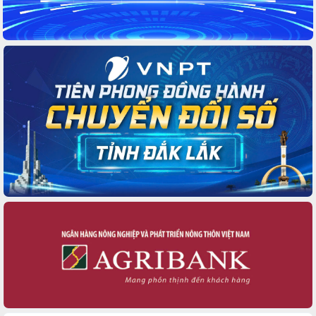
với Tập đoàn Bưu chính Viễn thông
Việt Nam
Thứ trưởng Bộ Y tế làm việc với tỉnh
Đắk Lắk về phát triển nhân lực y tế
cho trạm y tế cấp xã
Du lịch Đắk Lắk nâng tầm trải nghiệm
du khách thông qua Hệ thống cơ sở dữ
liệu và Bản đồ số
Tập huấn ứng dụng trí tuệ nhân tạo (AI)
trong thương mại điện tử năm 2026
Đoàn đại biểu Quốc hội tỉnh Đắk Lắk
trao đổi thông tin trước Kỳ họp thứ
nhất, Quốc hội khóa XVI
Quyết liệt cải cách hành chính, khơi
thông nguồn lực phát triển
Nâng cao hiệu lực, hiệu quả HĐND
tỉnh thông qua hiện đại hóa hành chính
Xã Ea Phê gắn cải cách hành chính với
chuyển đổi số
Phó Chủ tịch Thường trực UBND tỉnh