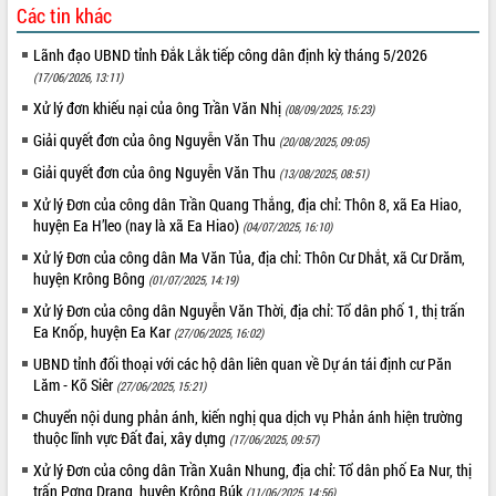
Các tin khác
VIDEO
Lãnh đạo UBND tỉnh Đắk Lắk tiếp công dân định kỳ tháng 5/2026
(17/06/2026, 13:11)
Xử lý đơn khiếu nại của ông Trần Văn Nhị
(08/09/2025, 15:23)
Giải quyết đơn của ông Nguyễn Văn Thu
(20/08/2025, 09:05)
Giải quyết đơn của ông Nguyễn Văn Thu
(13/08/2025, 08:51)
Xử lý Đơn của công dân Trần Quang Thắng, địa chỉ: Thôn 8, xã Ea Hiao,
huyện Ea H’leo (nay là xã Ea Hiao)
(04/07/2025, 16:10)
Trailer Lễ hội Sầu riêng Đắk Lắk năm
Xử lý Đơn của công dân Ma Văn Tủa, địa chỉ: Thôn Cư Dhắt, xã Cư Drăm,
2026
huyện Krông Bông
(01/07/2025, 14:19)
Khám bệnh, cấp phát thuốc miễn phí
Xử lý Đơn của công dân Nguyễn Văn Thời, địa chỉ: Tổ dân phố 1, thị trấn
và tặng quà người dân xã Cư Pui
Ea Knốp, huyện Ea Kar
(27/06/2025, 16:02)
Hội nghị UBND tỉnh Đắk Lắk thường kỳ
UBND tỉnh đối thoại với các hộ dân liên quan về Dự án tái định cư Păn
tháng 7/2026
Lăm - Kõ Siêr
(27/06/2025, 15:21)
Lễ truy tặng danh hiệu “Bà Mẹ Việt
Chuyển nội dung phản ánh, kiến nghị qua dịch vụ Phản ánh hiện trường
ALBUM ẢNH
Nam Anh hùng” và trao Huân chương
thuộc lĩnh vực Đất đai, xây dựng
(17/06/2025, 09:57)
Lao động
Xử lý Đơn của công dân Trần Xuân Nhung, địa chỉ: Tổ dân phố Ea Nur, thị
UBND tỉnh Đắk Lắk triển khai nhiệm
trấn Pơng Drang, huyện Krông Búk
vụ 6 tháng cuối năm 2026
(11/06/2025, 14:56)