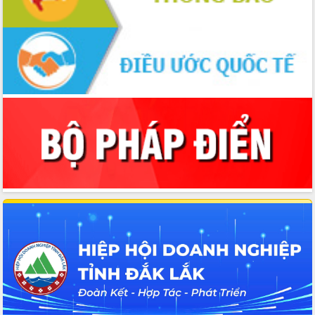
Định vị cà phê Việt Nam như một “di
sản sống” trong dòng chảy toàn cầu
Xây dựng nông thôn mới: Nâng cao đời
sống người dân từ những mô hình thiết
thực
Quyết liệt tháo gỡ vướng mắc, đẩy
nhanh tiến độ các dự án trọng điểm
trong Khu kinh tế Nam Phú Yên
Hòn Yến phát triển du lịch gắn với bảo
tồn biển
Lấy ý kiến điều chỉnh Quy hoạch tỉnh
Đắk Lắk thời kỳ 2021-2030, tầm nhìn
đến năm 2050
Phát động chiến dịch 30 ngày đêm
giải phóng mặt bằng Tuyến đường bộ
ven biển
Đắk Lắk nỗ lực thúc đẩy tăng trưởng
kinh tế từ 10% trở lên trong Quý
II/2026
Đắk Lắk ký kết thỏa thuận hợp tác về
chuyển đổi số giai đoạn 2026 – 2030