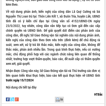
kèm theo.
ĐIỂM TIN VĂN BẢN
Về nội dung phản ánh, kiến nghị của công dân Lã Quý Cường và bà
Nguyễn Thị Loan trú tại: Thôn Liên Kết 1, xã Buôn Tría, huyện Lắk, UBND
QUY HOẠCH - KẾ HOẠCH
tỉnh đã có ý kiến chỉ đạo tại Công văn số 4152/UBND-CN ngày
23/5/2022, tuy nhiên, công dân vẫn tiếp tục có Đơn gửi đến các cấp
chính quyền và UBND tỉnh. Để giải quyết dứt điểm các phản ánh của
công dân, đề nghị Sở Giao thông vận tải nghiên cứu nội dung phản ánh,
kiến nghị của công dân theo Đơn nêu trên (đính kèm) để chủ động rà
soát, xem xét, xử lý trả lời thắc mắc, kiến nghị của công dân, không để
thắc mắc, phản ánh nhiều lần. Trong quá trình thực hiện, nếu có vướng
mắc, chủ động phối hợp với các ngành chức năng liên quan để thống
nhất; trường hợp vượt thẩm quyền, báo cáo, đề xuất cấp có thẩm quyền
xem xét, giải quyết.
Nhận được Công văn này, Sở Giao thông vận tải và Thủ trưởng các đơn vị
liên quan triển khai thực hiện, báo cáo kết quả thực hiện về UBND tỉnh
trước ngày 15/7/2024
Nội dung chi tiết
tại đây
HTBắc
In