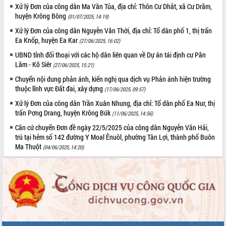
Xử lý Đơn của công dân Ma Văn Tủa, địa chỉ: Thôn Cư Dhắt, xã Cư Drăm,
VIDEO
huyện Krông Bông
(01/07/2025, 14:19)
Xử lý Đơn của công dân Nguyễn Văn Thời, địa chỉ: Tổ dân phố 1, thị trấn
Loading the player...
Ea Knốp, huyện Ea Kar
(27/06/2025, 16:02)
Trailer Lễ hội Sầu riêng Đắk Lắk năm
UBND tỉnh đối thoại với các hộ dân liên quan về Dự án tái định cư Păn
2026
Lăm - Kõ Siêr
(27/06/2025, 15:21)
Khám bệnh, cấp phát thuốc miễn phí
Chuyển nội dung phản ánh, kiến nghị qua dịch vụ Phản ánh hiện trường
và tặng quà người dân xã Cư Pui
thuộc lĩnh vực Đất đai, xây dựng
(17/06/2025, 09:57)
Hội nghị UBND tỉnh Đắk Lắk thường kỳ
Xử lý Đơn của công dân Trần Xuân Nhung, địa chỉ: Tổ dân phố Ea Nur, thị
tháng 7/2026
trấn Pơng Drang, huyện Krông Búk
(11/06/2025, 14:56)
Lễ truy tặng danh hiệu “Bà Mẹ Việt
ALBUM ẢNH
Nam Anh hùng” và trao Huân chương
Căn cứ chuyển Đơn đề ngày 22/5/2025 của công dân Nguyễn Văn Hải,
Lao động
trú tại hẻm số 142 đường Y Moal Ênuôl, phường Tân Lợi, thành phố Buôn
Ma Thuột
(04/06/2025, 14:20)
UBND tỉnh Đắk Lắk triển khai nhiệm
vụ 6 tháng cuối năm 2026
Kỳ họp thứ Hai, Hội đồng nhân dân
tỉnh khóa XI quyết nghị nhiều nội dung
quan trọng
Bí thư Tỉnh ủy Lương Nguyễn Minh
Triết thăm, tặng quà người có công với
cách mạng
LIÊN KẾT WEB