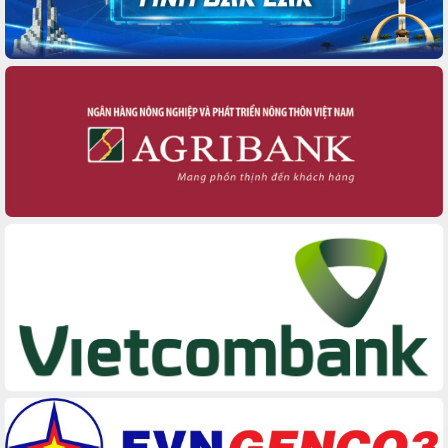
du khách thông qua Hệ thống cơ sở dữ
liệu và Bản đồ số
Tập huấn ứng dụng trí tuệ nhân tạo (AI)
trong thương mại điện tử năm 2026
Đoàn đại biểu Quốc hội tỉnh Đắk Lắk
trao đổi thông tin trước Kỳ họp thứ
nhất, Quốc hội khóa XVI
Quyết liệt cải cách hành chính, khơi
thông nguồn lực phát triển
Nâng cao hiệu lực, hiệu quả HĐND
tỉnh thông qua hiện đại hóa hành chính
Xã Ea Phê gắn cải cách hành chính với
chuyển đổi số
Phó Chủ tịch Thường trực UBND tỉnh
Hồ Thị Nguyên Thảo làm việc tại Trung
tâm Phục vụ hành chính công xã Ea
Phê
Xây dựng nền hành chính số đồng
hành cùng nông dân dân, doanh nghiệp
Giai đoạn 2026-2030, Đắk Lắk phấn