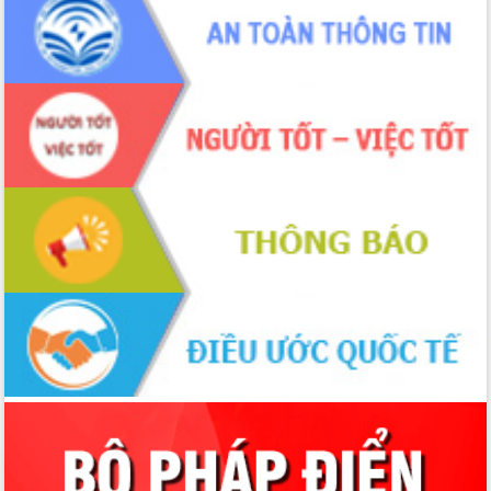
hiện nhiệm vụ quản lý tài sản công
hàng tuần
Tháo gỡ những vướng mắc, đẩy mạnh
công tác cải cách thủ tục hành chính
tại Trung tâm Phục vụ hành chính
công tỉnh
Đắk Lắk: Tôn vinh 46 giải pháp tại Hội
thi Sáng tạo Kỹ thuật 2024 - 2025
Đắk Lắk rà soát, điều chỉnh Đề án 190
về phát triển nuôi trồng thủy sản
Phó Chủ tịch UBND tỉnh Đắk Lắk
Trương Công Thái kiểm tra thực địa
Dự án cao tốc Khánh Hòa - Buôn Ma
Thuột
Định vị cà phê Việt Nam như một “di
sản sống” trong dòng chảy toàn cầu
Xây dựng nông thôn mới: Nâng cao đời
sống người dân từ những mô hình thiết
thực
Quyết liệt tháo gỡ vướng mắc, đẩy