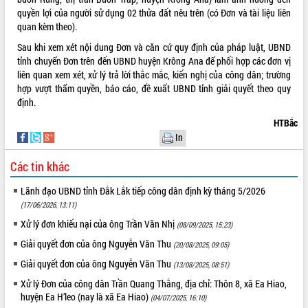
quyền lợi của người sử dụng 02 thửa đất nêu trên (có Đơn và tài liệu liên
ĐIỂM TIN VĂN BẢN
quan kèm theo).
Sau khi xem xét nội dung Đơn và căn cứ quy định của pháp luật, UBND
QUY HOẠCH - KẾ HOẠCH
tỉnh chuyển Đơn trên đến UBND huyện Krông Ana để phối hợp các đơn vị
liên quan xem xét, xử lý trả lời thắc mắc, kiến nghị của công dân; trường
hợp vượt thẩm quyền, báo cáo, đề xuất UBND tỉnh giải quyết theo quy
định.
HTBắc
In
Các tin khác
Lãnh đạo UBND tỉnh Đắk Lắk tiếp công dân định kỳ tháng 5/2026
(17/06/2026, 13:11)
Xử lý đơn khiếu nại của ông Trần Văn Nhị
(08/09/2025, 15:23)
Giải quyết đơn của ông Nguyễn Văn Thu
(20/08/2025, 09:05)
Giải quyết đơn của ông Nguyễn Văn Thu
(13/08/2025, 08:51)
Xử lý Đơn của công dân Trần Quang Thắng, địa chỉ: Thôn 8, xã Ea Hiao,
huyện Ea H’leo (nay là xã Ea Hiao)
(04/07/2025, 16:10)