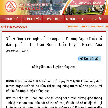
|
Vietnamese
English
TRANG CHỦ
CHÍNH QUYỀN
CÔNG DÂN
DOANH NGHIỆP
DU KHÁCH
Chủ nhật, 09/08/2026
CHÀO MỪNG ĐẾN VỚI CỔNG THÔNG TIN ĐIỆN TỬ TỈNH
GIỚI THIỆU
Xử lý Đơn kiến nghị của công dân Dương Ngọc Tuấn tổ
dân phố 6, thị trấn Buôn Trấp, huyện Krông Ana
LÃNH ĐẠO UBND TỈNH
(06/03/2024, 15:28)
TIN TỨC SỰ KIỆN
Đọc bài viết
SỞ, BAN, NGÀNH
Kính gửi: UBND huyện Krông Ana
UBND CÁC XÃ, PHƯỜNG
UBND tỉnh nhận được Đơn kiến nghị đề ngày 22/01/2024 của công dân:
THÔNG TIN CHỈ ĐẠO ĐIỀU HÀNH
Dương Ngọc Tuấn và bà Trần Thị Nhung, cùng trú tại tổ dân phố 6, thị
trấn Buôn Trấp, huyện Krông Ana.
HỆ THỐNG VĂN BẢN
Đơn có nội dung: Phản ánh việc thi công công trình đường giao thông
Tỉnh lộ 2 (đoạn qua thửa đất số 29, số 253, tờ bản đồ số 01 địa chỉ tại
VĂN BẢN HĐND TỈNH
buôn Rung, thị trấn Buôn Trấp, huyện Krông Ana) làm ảnh hưởng đến