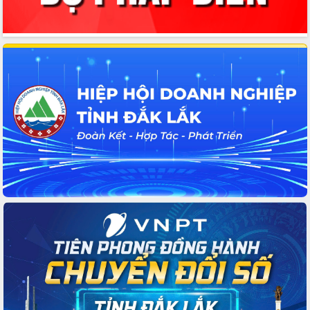
nhanh tiến độ các dự án trọng điểm
trong Khu kinh tế Nam Phú Yên
Hòn Yến phát triển du lịch gắn với bảo
tồn biển
Lấy ý kiến điều chỉnh Quy hoạch tỉnh
Đắk Lắk thời kỳ 2021-2030, tầm nhìn
đến năm 2050
Phát động chiến dịch 30 ngày đêm
giải phóng mặt bằng Tuyến đường bộ
ven biển
Đắk Lắk nỗ lực thúc đẩy tăng trưởng
kinh tế từ 10% trở lên trong Quý
II/2026
Đắk Lắk ký kết thỏa thuận hợp tác về
chuyển đổi số giai đoạn 2026 – 2030
với Tập đoàn Bưu chính Viễn thông
Việt Nam
Thứ trưởng Bộ Y tế làm việc với tỉnh
Đắk Lắk về phát triển nhân lực y tế
cho trạm y tế cấp xã
Du lịch Đắk Lắk nâng tầm trải nghiệm