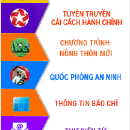
ứng để giữ vững thị trường xuất khẩu
Diễn đàn Kinh tế tư nhân Việt Nam đột
phá cơ chế - Hợp tác công tư
Đề án 06 tạo bước ngoặt đột phá trong
cải cách hành chính tỉnh Đắk Lắk
Kết nối tour, đẩy mạnh chuyển đổi số
để phát triển du lịch Đắk Lắk
Khởi động Dự án Đầu tư xây dựng hạ
tầng kỹ thuật Cụm công nghiệp Tân
Tiến
Gặp mặt các cơ quan báo chí nhân Kỷ
niệm 101 năm Ngày Báo chí Cách
mạng Việt Nam
Đắk Lắk sơ kết 4 năm triển khai thực
hiện Đề án 06 của Chính phủ
Họp báo thông tin về Hội nghị Công bố
Quy hoạch và Xúc tiến đầu tư tỉnh Đắk
Lắk
Khơi thông điểm nghẽn, đẩy nhanh
giải ngân vốn khắc phục thiên tai