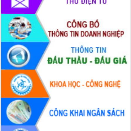
HĐND tỉnh thông qua điều chỉnh Quy
hoạch tỉnh thời kỳ 2021-2030
Hội thảo góp ý hồ sơ điều chỉnh quy
hoạch tỉnh Đắk Lắk thời kỳ 2021-2030,
tầm nhìn đến năm 2050
Nâng cao hiệu quả hoạt động của các
doanh nghiệp nhà nước
Hội nghị triển khai kết nối mạng
truyền số liệu chuyên dùng phục vụ cơ
quan Đảng, Nhà nước
Lễ phát động chuỗi hoạt động chung
tay làm sạch môi trường
Xã Ea Kar bước chuyển mình trong
công tác cải cách hành chính mô hình
mới
UBND tỉnh họp báo định kỳ tháng 4
năm 2026
Hội thảo khoa học “Giải pháp thúc đẩy
phát triển nền kinh tế xanh tại tỉnh
Đắk Lắk”
Tăng cường giám sát, đôn đốc thực