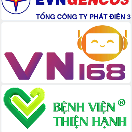
đấu có 77% xã đạt chuẩn nông thôn
mới
Chuyển đổi số 'mở đường' cho nông
nghiệp Đắk Lắk tăng trưởng bứt phá
Triển khai đồng bộ đo đạc, lập hồ sơ
địa chính, hoàn thiện cơ sở dữ liệu đất
đai
Ứng dụng sinh trắc học - Bước tiến
trong hành trình chuyển đổi số tại Đắk
Lắk
Đắk Lắk nâng cao hiệu quả công tác
Đảng từ Sổ tay đảng viên điện tử
Đắk Lắk đẩy mạnh nuôi biển công
nghệ, hướng tới phát triển thủy sản
bền vững
Tập huấn nâng cao năng lực triển khai
chuyển đổi số cho cán bộ, công chức
cấp xã
Đắk Lắk phát động hưởng ứng Ngày
Quyền của người tiêu dùng Việt Nam
2026