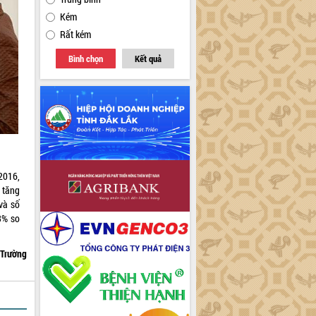
Kém
Rất kém
Bình chọn
Kết quả
2016,
 tăng
và số
3% so
 Trường