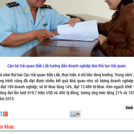
Cán bộ Hải quan Đắk Lắk hướng dẫn doanh nghiệp làm thủ tục Hải quan.
là năm thứ hai Cục Hải quan Đắk Lắk, thực hiện 4 chỉ tiêu tăng trưởng. Trong năm 
ng trình cũng đã đạt được nhiều kết quả khả quan như số lượng doanh nghiệp
 đạt 189 doanh nghiệp; số tờ khai tăng 14%, đạt 13.489 tờ khai. Kim ngạch XNK 
cũng đạt lần lượt 919,7 triệu USD và 400 tỷ đồng, tương ứng mức tăng 21% và 10
năm 2015.
Đinh
In
in khác