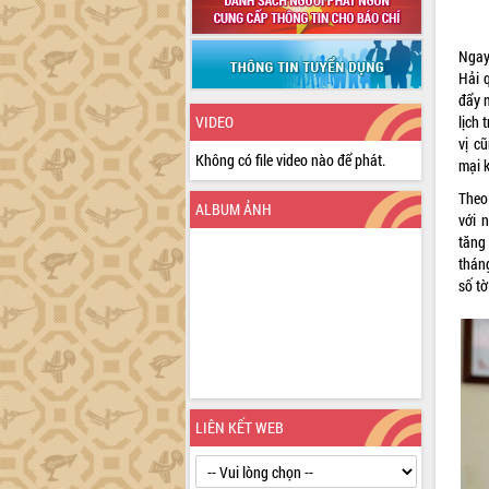
Ngay
Hải 
đẩy 
lịch 
VIDEO
vị c
Không có file video nào để phát.
mại 
Theo 
ALBUM ẢNH
với 
tăng 
thán
số tờ
LIÊN KẾT WEB