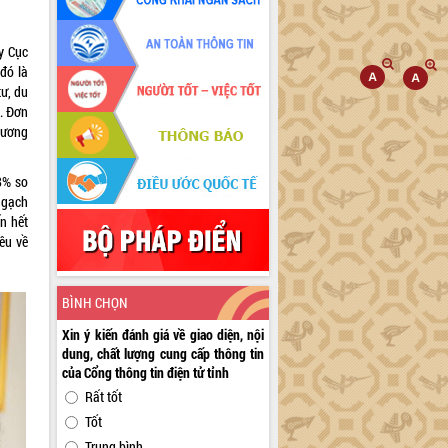
y Cục
đó là
ư, du
n. Đơn
hương
,8% so
ngạch
ến hết
êu về
BÌNH CHỌN
Xin ý kiến đánh giá về giao diện, nội
dung, chất lượng cung cấp thông tin
của Cổng thông tin điện tử tỉnh
Rất tốt
Tốt
Trung bình