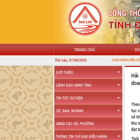
TRANG CHỦ
CH
Thứ sáu, 07/08/2026
CHÀO MỪNG ĐẾN VỚI CỔNG THÔNG TIN
GIỚI THIỆU
Hải
doa
LÃNH ĐẠO UBND TỈNH
TIN TỨC SỰ KIỆN
Theo
tục 
SỞ, BAN, NGÀNH
số t
thu 
UBND CÁC XÃ, PHƯỜNG
đạt t
THÔNG TIN CHỈ ĐẠO ĐIỀU HÀNH
Thời