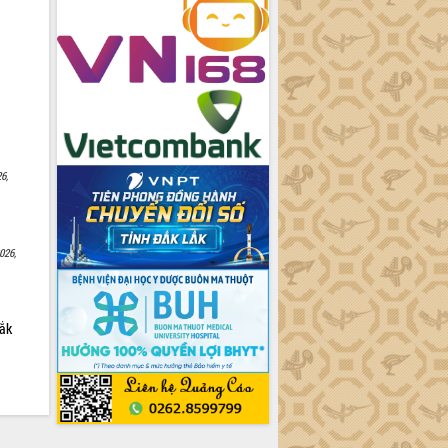
6,
026,
Lắk