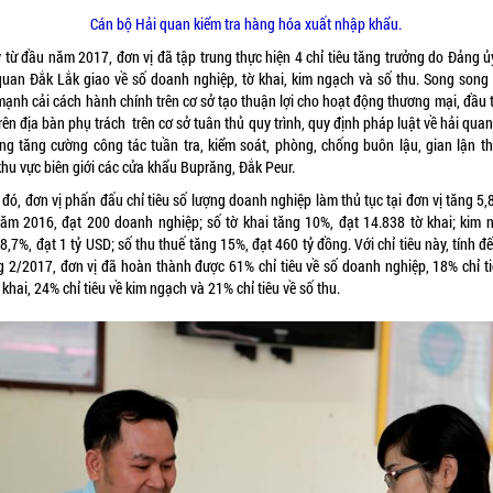
Cán bộ Hải quan kiểm tra hàng hóa xuất nhập khẩu.
 từ đầu năm 2017, đơn vị đã tập trung thực hiện 4 chỉ tiêu tăng trưởng do Đảng ủ
quan Đắk Lắk giao về số doanh nghiệp, tờ khai, kim ngạch và số thu. Song song 
mạnh cải cách hành chính trên cơ sở tạo thuận lợi cho hoạt động thương mại, đầu t
trên địa bàn phụ trách trên cơ sở tuân thủ quy trình, quy định pháp luật về hải qua
ũng tăng cường công tác tuần tra, kiểm soát, phòng, chống buôn lậu, gian lận t
khu vực biên giới các cửa khẩu Buprăng, Đắk Peur.
đó, đơn vị phấn đấu chỉ tiêu số lượng doanh nghiệp làm thủ tục tại đơn vị tăng 5
năm 2016, đạt 200 doanh nghiệp; số tờ khai tăng 10%, đạt 14.838 tờ khai; kim 
8,7%, đạt 1 tỷ USD; số thu thuế tăng 15%, đạt 460 tỷ đồng. Với chỉ tiêu này, tính đ
g 2/2017, đơn vị đã hoàn thành được 61% chỉ tiêu về số doanh nghiệp, 18% chỉ ti
 khai, 24% chỉ tiêu về kim ngạch và 21% chỉ tiêu về số thu.