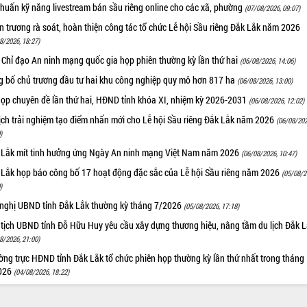
huấn kỹ năng livestream bán sầu riêng online cho các xã, phường
(07/08/2026, 09:07)
 trương rà soát, hoàn thiện công tác tổ chức Lễ hội Sầu riêng Đắk Lắk năm 2026
8/2026, 18:27)
 Chỉ đạo An ninh mạng quốc gia họp phiên thường kỳ lần thứ hai
(06/08/2026, 14:06)
g bố chủ trương đầu tư hai khu công nghiệp quy mô hơn 817 ha
(06/08/2026, 13:00)
họp chuyên đề lần thứ hai, HĐND tỉnh khóa XI, nhiệm kỳ 2026-2031
(06/08/2026, 12:02)
ịch trải nghiệm tạo điểm nhấn mới cho Lễ hội Sầu riêng Đắk Lắk năm 2026
(06/08/202
)
 Lắk mít tinh hưởng ứng Ngày An ninh mạng Việt Nam năm 2026
(06/08/2026, 10:47)
 Lắk họp báo công bố 17 hoạt động đặc sắc của Lễ hội Sầu riêng năm 2026
(05/08/2
)
 nghị UBND tỉnh Đắk Lắk thường kỳ tháng 7/2026
(05/08/2026, 17:18)
 tịch UBND tỉnh Đỗ Hữu Huy yêu cầu xây dựng thương hiệu, nâng tầm du lịch Đắk 
8/2026, 21:00)
ng trực HĐND tỉnh Đắk Lắk tổ chức phiên họp thường kỳ lần thứ nhất trong tháng
026
(04/08/2026, 18:22)