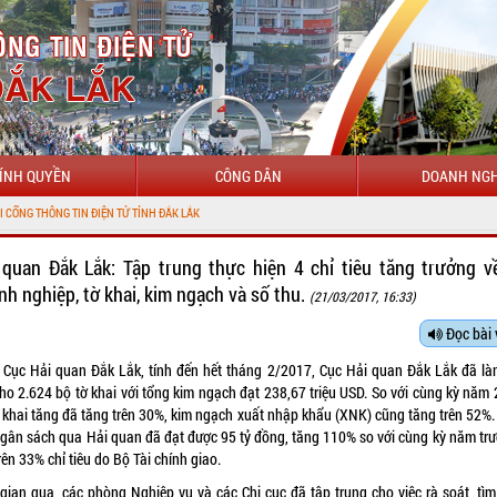
ÍNH QUYỀN
CÔNG DÂN
DOANH NGH
 ĐIỆN TỬ TỈNH ĐẮK LẮK
 quan Đắk Lắk: Tập trung thực hiện 4 chỉ tiêu tăng trưởng v
nh nghiệp, tờ khai, kim ngạch và số thu.
(21/03/2017, 16:33)
Đọc bài 
 Cục Hải quan Đắk Lắk, tính đến hết tháng 2/2017, Cục Hải quan Đắk Lắk đã là
cho 2.624 bộ tờ khai với tổng kim ngạch đạt 238,67 triệu USD. So với cùng kỳ năm 
ờ khai tăng đã tăng trên 30%, kim ngạch xuất nhập khẩu (XNK) cũng tăng trên 52%.
ngân sách qua Hải quan đã đạt được 95 tỷ đồng, tăng 110% so với cùng kỳ năm trư
rên 33% chỉ tiêu do Bộ Tài chính giao.
 gian qua, các phòng Nghiệp vụ và các Chi cục đã tập trung cho việc rà soát, tìm