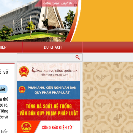
|
Vietnamese
English
IỆP
DU KHÁCH
ề số
viết
m thủ
2016,
 Tổng
ớc và
 kiếm