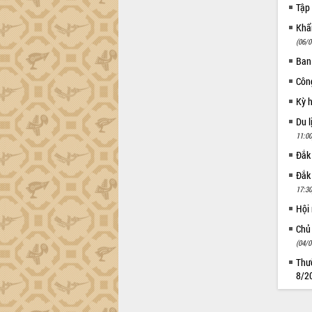
Tập 
Khẩn
(06/0
Ban
Côn
Kỳ 
Du l
11:00
Đắk
Đắk
17:30
Hội
Chủ
(04/0
Thườ
8/2