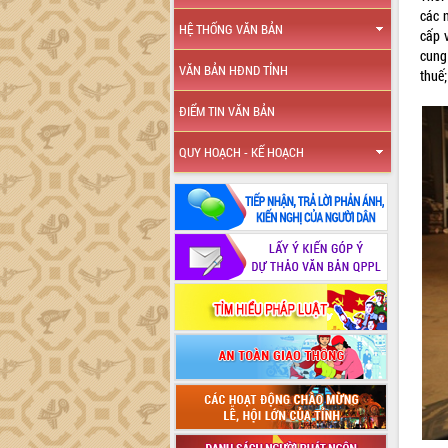
các 
HỆ THỐNG VĂN BẢN
cấp 
cung
VĂN BẢN HĐND TỈNH
thuế;
ĐIỂM TIN VĂN BẢN
QUY HOẠCH - KẾ HOẠCH