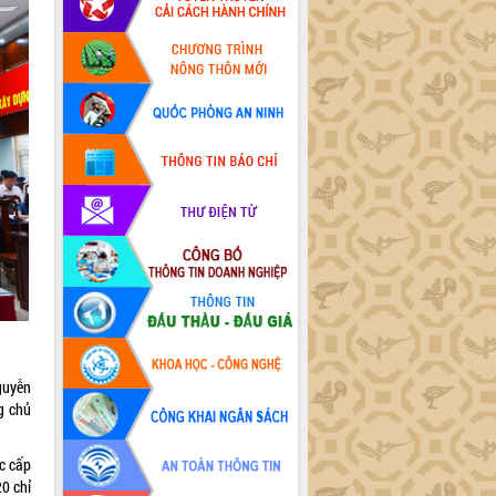
guyễn
g chủ
c cấp
0 chỉ