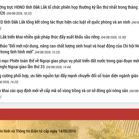
ng trực HĐND tỉnh Đắk Lắk tổ chức phiên họp thường kỳ lần thứ nhất trong tháng
026
(04/08/2026, 18:22)
 tỉnh Đắk Lắk tổng kết công tác thực hiện các luật về quốc phòng và an ninh
(04/0
)
Lắk triển khai nhiều giải pháp thúc đẩy xuất khẩu sầu riêng
(04/08/2026, 16:30)
thảo “Đổi mới nội dung, nâng cao chất lượng sinh hoạt và hoạt động của Chi hội 
trong tình hình mới”
(04/08/2026, 15:23)
 mạc Phiên toàn thể về Ngoại giao phục vụ phát triển đất nước trong giai đoạn mới
nghị Ngoại giao lần thứ 33
(04/08/2026, 14:44)
g cường phối hợp, ưu tiên nguồn lực đẩy mạnh chuyển đổi số toàn diện ngành giáo
8/2026, 14:23)
n khai các quy định mới về cấp mã số vùng trồng và cơ sở đóng gói nông sản
(04/08/
)
n hình và Thông tin Điện tử cấp ngày 14/05/2010