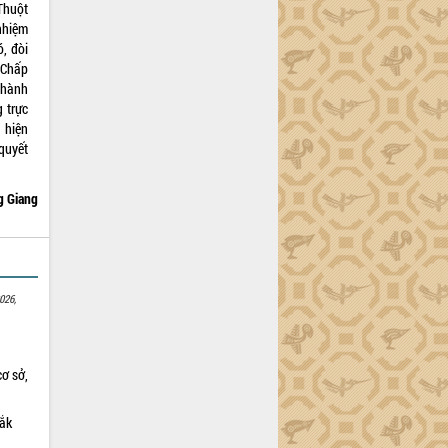
Thuột
nhiệm
, đòi
 Chấp
thành
g trực
c hiện
quyết
 Giang
026,
cơ sở,
Lắk