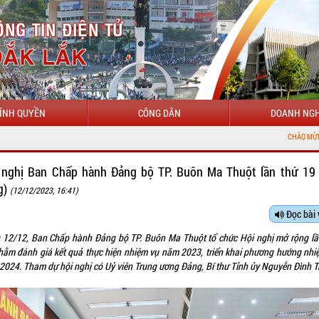
ÍNH QUYỀN
CÔNG DÂN
DOANH NGH
CHÀO MỪNG ĐẾN VỚI CỔNG THÔNG TI
 nghị Ban Chấp hành Đảng bộ TP. Buôn Ma Thuột lần thứ 19
g)
(12/12/2023, 16:41)
Đọc bài 
 12/12, Ban Chấp hành Đảng bộ TP. Buôn Ma Thuột tổ chức Hội nghị mở rộng lầ
hằm đánh giá kết quả thực hiện nhiệm vụ năm 2023, triển khai phương hướng nhi
2024. Tham dự hội nghị có Uỷ viên Trung ương Đảng, Bí thư Tỉnh ủy Nguyễn Đình T