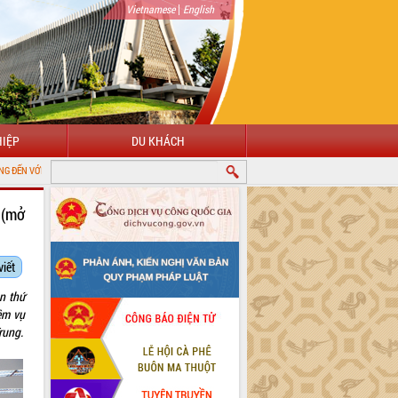
|
Vietnamese
English
IỆP
DU KHÁCH
N ĐIỆN TỬ TỈNH ĐẮK LẮK
 (mở
viết
n thứ
ệm vụ
rung.