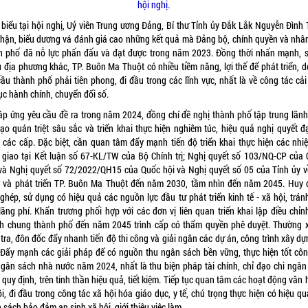
hội nghị.
 biểu tại hội nghị, Uỷ viên Trung ương Đảng, Bí thư Tỉnh ủy Đắk Lắk Nguyễn Đình 
nhận, biểu dương vá đánh giá cao những kết quả mà Đảng bộ, chính quyền và nhâ
h phố đã nỗ lực phấn đấu và đạt được trong năm 2023. Đồng thời nhấn mạnh, s
u địa phương khác, TP. Buôn Ma Thuột có nhiều tiềm năng, lợi thế để phát triển, d
cầu thành phố phải tiên phong, đi đầu trong các lĩnh vực, nhất là về công tác cải
ục hành chính, chuyển đổi số.
áp ứng yêu cầu đề ra trong năm 2024, đồng chí đề nghị thành phố tập trung lãnh
đạo quán triệt sâu sắc và triển khai thực hiện nghiêm túc, hiệu quả nghị quyết đạ
 các cấp. Đặc biệt, cần quan tâm đẩy mạnh tiến độ triển khai thực hiện các nhi
 giao tại Kết luận số 67-KL/TW của Bộ Chính trị; Nghị quyết số 103/NQ-CP của 
và Nghị quyết số 72/2022/QH15 của Quốc hội và Nghị quyết số 05 của Tỉnh ủy v
 và phát triển TP. Buôn Ma Thuột đến năm 2030, tầm nhìn đến năm 2045. Huy 
 ghép, sử dụng có hiệu quả các nguồn lực đầu tư phát triển kinh tế - xã hội, trán
 lãng phí. Khẩn trương phối hợp với các đơn vị liên quan triển khai lập điều chỉ
h chung thành phố đến năm 2045 trình cấp có thẩm quyền phê duyệt. Thường 
tra, đôn đốc đẩy nhanh tiến độ thi công và giải ngân các dự án, công trình xây d
 Đẩy mạnh các giải pháp để có nguồn thu ngân sách bền vững, thực hiện tốt côn
ngân sách nhà nước năm 2024, nhất là thu biện pháp tài chính, chỉ đạo chi ngân
quy định, trên tinh thần hiệu quả, tiết kiệm. Tiếp tục quan tâm các hoạt động văn
i, đi đầu trong công tác xã hội hóa giáo dục, y tế, chú trọng thực hiện có hiệu q
 sách bảo đảm an sinh xã hội, giới thiệu việc làm…