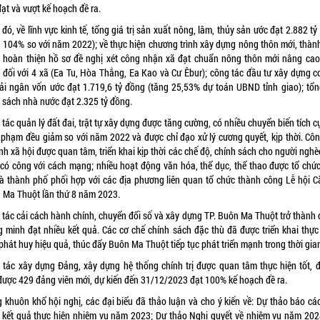
đạt và vượt kế hoạch đề ra.
đó, về lĩnh vực kinh tế, tổng giá trị sản xuất nông, lâm, thủy sản ước đạt 2.882 t
g 104% so với năm 2022); về thực hiện chương trình xây dựng nông thôn mới, thàn
 hoàn thiện hồ sơ đề nghị xét công nhận xã đạt chuẩn nông thôn mới nâng ca
 đối với 4 xã (Ea Tu, Hòa Thắng, Ea Kao và Cư Êbur); công tác đầu tư xây dựng c
iải ngân vốn ước đạt 1.719,6 tỷ đồng (tăng 25,53% dự toán UBND tỉnh giao); tổn
 sách nhà nước đạt 2.325 tỷ đồng.
tác quản lý đất đai, trật tự xây dựng được tăng cường, có nhiều chuyển biến tích c
i phạm đều giảm so với năm 2022 và được chỉ đạo xử lý cương quyết, kịp thời. Côn
nh xã hội được quan tâm, triển khai kịp thời các chế độ, chính sách cho người nghè
 có công với cách mạng; nhiều hoạt động văn hóa, thể dục, thể thao được tổ chức
 là thành phố phối hợp với các địa phương liên quan tổ chức thành công Lễ hội C
 Ma Thuột lần thứ 8 năm 2023.
 tác cải cách hành chính, chuyển đổi số và xây dựng TP. Buôn Ma Thuột trở thành đ
g minh đạt nhiều kết quả. Các cơ chế chính sách đặc thù đã được triển khai thực 
hát huy hiệu quả, thúc đẩy Buôn Ma Thuột tiếp tục phát triển mạnh trong thời gian
 tác xây dựng Đảng, xây dựng hệ thống chính trị được quan tâm thực hiện tốt, đ
được 429 đảng viên mới, dự kiến đến 31/12/2023 đạt 100% kế hoạch đề ra.
g khuôn khổ hội nghị, các đại biểu đã thảo luận và cho ý kiến về: Dự thảo báo cáo
, kết quả thực hiện nhiệm vụ năm 2023; Dự thảo Nghị quyết về nhiệm vụ năm 202