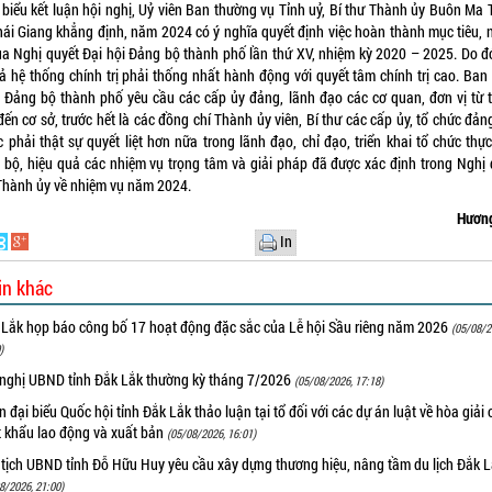
 biểu kết luận hội nghị, Uỷ viên Ban thường vụ Tỉnh uỷ, Bí thư Thành ủy Buôn Ma 
hái Giang khẳng định, năm 2024 có ý nghĩa quyết định việc hoàn thành mục tiêu, 
ủa Nghị quyết Đại hội Đảng bộ thành phố lần thứ XV, nhiệm kỳ 2020 – 2025. Do đó
cả hệ thống chính trị phải thống nhất hành động với quyết tâm chính trị cao. Ban
 Đảng bộ thành phố yêu cầu các cấp ủy đảng, lãnh đạo các cơ quan, đơn vị từ 
ến cơ sở, trước hết là các đồng chí Thành ủy viên, Bí thư các cấp ủy, tổ chức đản
 phải thật sự quyết liệt hơn nữa trong lãnh đạo, chỉ đạo, triển khai tổ chức thự
 bộ, hiệu quả các nhiệm vụ trọng tâm và giải pháp đã được xác định trong Nghị 
Thành ủy về nhiệm vụ năm 2024.
Hương
In
in khác
 Lắk họp báo công bố 17 hoạt động đặc sắc của Lễ hội Sầu riêng năm 2026
(05/08/2
)
 nghị UBND tỉnh Đắk Lắk thường kỳ tháng 7/2026
(05/08/2026, 17:18)
 đại biểu Quốc hội tỉnh Đắk Lắk thảo luận tại tổ đối với các dự án luật về hòa giải 
t khẩu lao động và xuất bản
(05/08/2026, 16:01)
 tịch UBND tỉnh Đỗ Hữu Huy yêu cầu xây dựng thương hiệu, nâng tầm du lịch Đắk 
8/2026, 21:00)