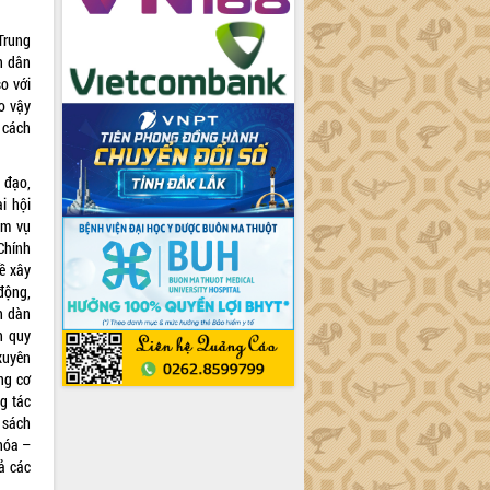
Trung
n dân
o với
o vậy
 cách
 đạo,
i hội
ệm vụ
Chính
ề xây
động,
h dàn
nh quy
xuyên
ựng cơ
g tác
 sách
 hóa –
uả các