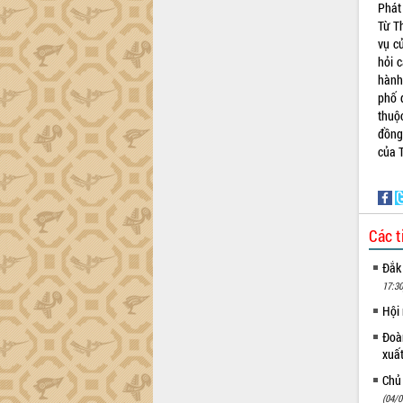
Phát
tại Trung tâm Phục vụ hành chính
Từ T
công tỉnh
vụ c
Đắk Lắk: Tôn vinh 46 giải pháp tại Hội
hỏi 
thi Sáng tạo Kỹ thuật 2024 - 2025
hành
Đắk Lắk rà soát, điều chỉnh Đề án 190
phố đ
về phát triển nuôi trồng thủy sản
thuộc
Phó Chủ tịch UBND tỉnh Đắk Lắk
đồng
Trương Công Thái kiểm tra thực địa
của 
Dự án cao tốc Khánh Hòa - Buôn Ma
Thuột
Định vị cà phê Việt Nam như một “di
sản sống” trong dòng chảy toàn cầu
Các t
Xây dựng nông thôn mới: Nâng cao đời
sống người dân từ những mô hình thiết
Đắk
thực
17:30
Quyết liệt tháo gỡ vướng mắc, đẩy
Hội
nhanh tiến độ các dự án trọng điểm
Đoàn
trong Khu kinh tế Nam Phú Yên
xuấ
Hòn Yến phát triển du lịch gắn với bảo
Chủ
tồn biển
(04/0