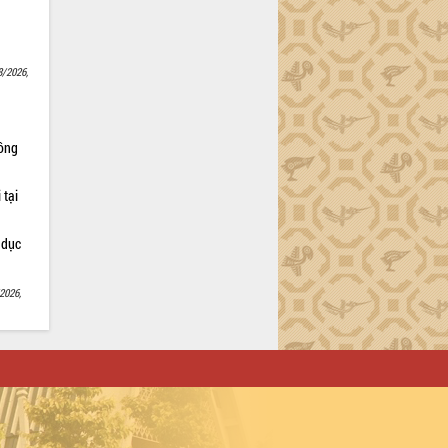
8/2026,
Nông
 tại
 dục
2026,