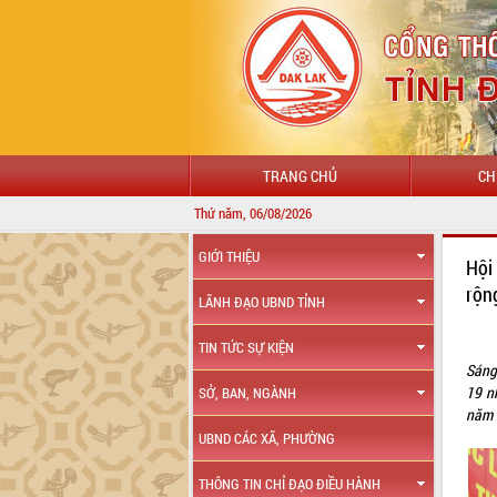
TRANG CHỦ
CH
Thứ năm, 06/08/2026
GIỚI THIỆU
Hội
rộn
LÃNH ĐẠO UBND TỈNH
TIN TỨC SỰ KIỆN
Sáng
19 n
SỞ, BAN, NGÀNH
năm 
UBND CÁC XÃ, PHƯỜNG
THÔNG TIN CHỈ ĐẠO ĐIỀU HÀNH