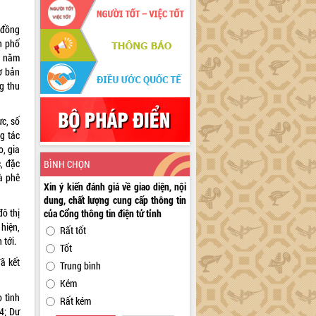
ỷ đồng
h phố
o năm
ơ bản
g thu
ực, số
g tác
o, gia
, đặc
BÌNH CHỌN
à phê
Xin ý kiến đánh giá về giao diện, nội
dung, chất lượng cung cấp thông tin
ô thị
của Cổng thông tin điện tử tỉnh
hiện,
Rất tốt
 tới.
Tốt
ã kết
Trung bình
Kém
 tình
Rất kém
4; Dự