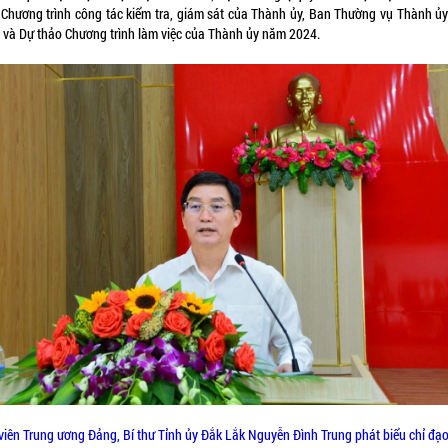
 Chương trình công tác kiểm tra, giám sát của Thành ủy, Ban Thường vụ Thành ủ
 và Dự thảo Chương trình làm việc của Thành ủy năm 2024.
viên Trung ương Đảng, Bí thư Tỉnh ủy Đắk Lắk Nguyễn Đình Trung phát biểu chỉ đạo