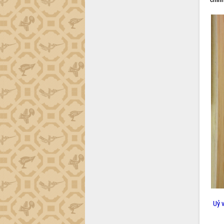
Nâng cao hiệu quả hoạt động của các
doanh nghiệp nhà nước
Hội nghị triển khai kết nối mạng
truyền số liệu chuyên dùng phục vụ cơ
quan Đảng, Nhà nước
Lễ phát động chuỗi hoạt động chung
tay làm sạch môi trường
Xã Ea Kar bước chuyển mình trong
công tác cải cách hành chính mô hình
mới
UBND tỉnh họp báo định kỳ tháng 4
năm 2026
Hội thảo khoa học “Giải pháp thúc đẩy
phát triển nền kinh tế xanh tại tỉnh
Đắk Lắk”
Tăng cường giám sát, đôn đốc thực
hiện nhiệm vụ quản lý tài sản công
hàng tuần
Uỷ 
Tháo gỡ những vướng mắc, đẩy mạnh
công tác cải cách thủ tục hành chính