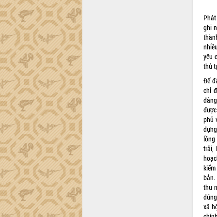
cải cách hành chính tỉnh Đắk Lắk
Kết nối tour, đẩy mạnh chuyển đổi số
Phát
để phát triển du lịch Đắk Lắk
ghi 
Khởi động Dự án Đầu tư xây dựng hạ
thàn
tầng kỹ thuật Cụm công nghiệp Tân
nhiề
Tiến
yêu 
thủ t
Gặp mặt các cơ quan báo chí nhân Kỷ
niệm 101 năm Ngày Báo chí Cách
Để đ
mạng Việt Nam
chỉ 
Đắk Lắk sơ kết 4 năm triển khai thực
đảng
hiện Đề án 06 của Chính phủ
được
phủ 
Họp báo thông tin về Hội nghị Công bố
dựng
Quy hoạch và Xúc tiến đầu tư tỉnh Đắk
lồng
Lắk
trải,
Khơi thông điểm nghẽn, đẩy nhanh
hoạc
giải ngân vốn khắc phục thiên tai
kiểm 
HĐND tỉnh thông qua điều chỉnh Quy
bản.
hoạch tỉnh thời kỳ 2021-2030
thu 
Hội thảo góp ý hồ sơ điều chỉnh quy
đúng 
hoạch tỉnh Đắk Lắk thời kỳ 2021-2030,
xã hộ
tầm nhìn đến năm 2050
chính