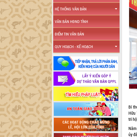
HỆ THỐNG VĂN BẢN
VĂN BẢN HĐND TỈNH
ĐIỂM TIN VĂN BẢN
QUY HOẠCH - KẾ HOẠCH
Bí t
Hữu 
trì h
Năm 
ủy đ