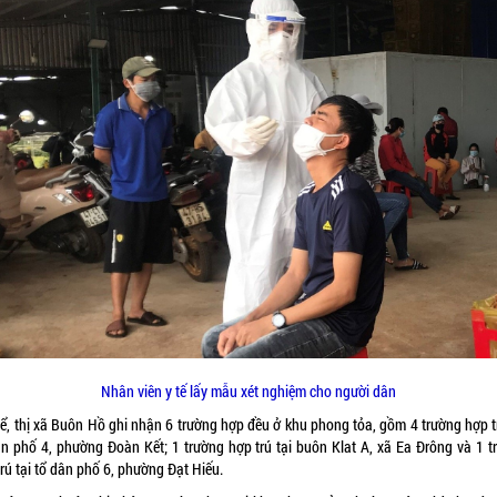
Nhân viên y tế lấy mẫu xét nghiệm cho người dân
hể, thị xã Buôn Hồ ghi nhận 6 trường hợp đều ở khu phong tỏa, gồm 4 trường hợp tr
n phố 4, phường Đoàn Kết; 1 trường hợp trú tại buôn Klat A, xã Ea Đrông và 1 
rú tại tổ dân phố 6, phường Đạt Hiếu.