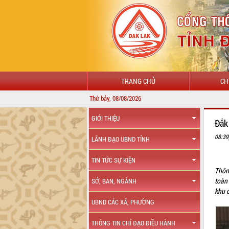
TRANG CHỦ
CH
Thứ bảy, 08/08/2026
GIỚI THIỆU
Đắk
08:39
LÃNH ĐẠO UBND TỈNH
TIN TỨC SỰ KIỆN
Thôn
toàn
SỞ, BAN, NGÀNH
khu c
UBND CÁC XÃ, PHƯỜNG
THÔNG TIN CHỈ ĐẠO ĐIỀU HÀNH