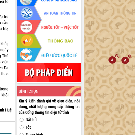
ếu tố
p trú
ựa sầu
ư Né,
khỏi,
g ngày
g Thủ
 viện
iện Đa
 theo
trong
BÌNH CHỌN
 khỏi
Xin ý kiến đánh giá về giao diện, nội
dung, chất lượng cung cấp thông tin
nh Huệ
của Cổng thông tin điện tử tỉnh
Rất tốt
Tốt
Trung bình