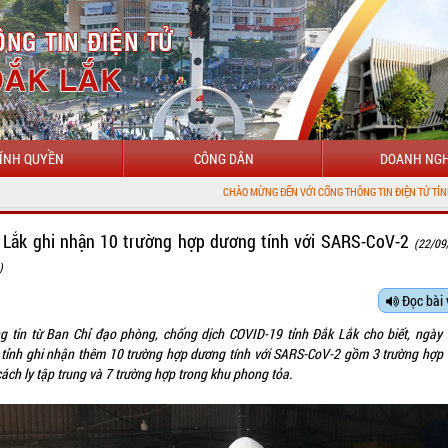
ÍNH QUYỀN
CÔNG DÂN
DOANH NGH
CHÀO MỪNG ĐẾN VỚI CỔNG THÔNG TIN ĐIỆN TỬ TỈNH ĐẮK LẮK
 Lắk ghi nhận 10 trường hợp dương tính với SARS-CoV-2
(22/09
)
Đọc bài 
g tin từ Ban Chỉ đạo phòng, chống dịch COVID-19 tỉnh Đắk Lắk cho biết, ngày 
 tỉnh ghi nhận thêm 10 trường hợp dương tính với SARS-CoV-2 gồm 3 trường hợp 
ách ly tập trung và 7 trường hợp trong khu phong tỏa.