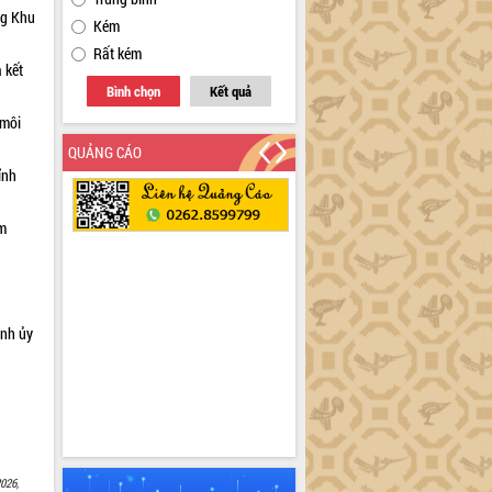
ng Khu
Kém
Rất kém
 kết
Bình chọn
Kết quả
 môi
QUẢNG CÁO
ỉnh
ạm
ỉnh ủy
026,