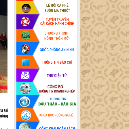
ú tại
trường