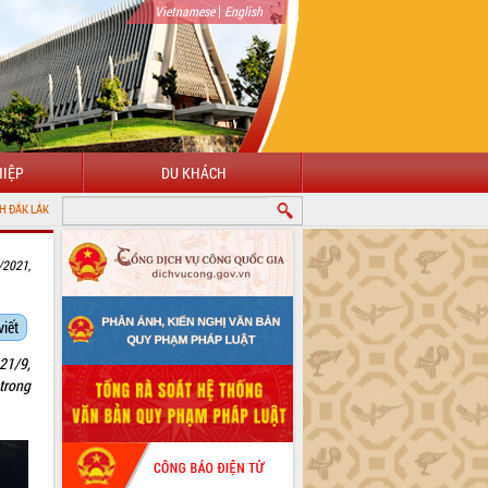
|
Vietnamese
English
IỆP
DU KHÁCH
/2021,
viết
21/9,
trong