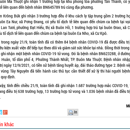
Buôn Ma Thuột ghi nhận 1 trường hợp tại khu phong tỏa phường Tân Thành, có y
 tễ liên quan đến bệnh nhân BN645789 trú cùng địa phương.
n Krông Búk ghi nhận 3 trường hợp đều ở khu cách ly tập trung gồm 2 trường hợ
uôn Ea Nur, xã Pơng Đrang, có yếu tố dịch tễ liên quan đến chùm ca bệnh tại v
g Lan Tươi, phường Đạt Hiếu, thị xã Buôn Hồ, 1 trường hợp trú tại buôn Đrao, xã C
u tố dịch tễ liên quan đến chùm ca bệnh tại buôn Ea Nho, xã Cư Kpô.
 trong ngày 21/9, toàn tỉnh đã có thêm 84 bệnh nhân COVID-19 đã được điều trị 
ều kiện xuất viện để tiếp tục theo dõi và giám sát sức khỏe tại nhà. Đồng thời tron
 ghi nhận một bệnh nhân COVID-19 tử vong. Đó là bệnh nhân BN623288, ở đườn
 Huân, tổ dân phố 4, Phường Thành Nhất, TP. Buôn Ma Thuột. Bệnh nhân nhập
trị ngày 12/9/2021, có tiền sử bệnh tăng huyết áp, đái tháo đường type 2. Bệnh v
 vùng Tây Nguyên đã tiến hành các thủ tục cần thiết để xử lý thi hài người bệnh
 quy định.
vậy, tính đến chiều 21/9, toàn tỉnh đã ghi nhận 1.687 trường hợp mắc COVID-19, 
ang điều trị 638 trường hợp, 13 trường hợp tử vong và 1.036 bệnh nhân đã điều trị
.
Mi
In
in khác