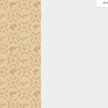
tiến đầu tư tỉnh
18:13
Ngành cá ngừ Đắk Lắk chủ động thích
ứng để giữ vững thị trường xuất khẩu
Diễn đàn Kinh tế tư nhân Việt Nam đột
phá cơ chế - Hợp tác công tư
Đề án 06 tạo bước ngoặt đột phá trong
cải cách hành chính tỉnh Đắk Lắk
Kết nối tour, đẩy mạnh chuyển đổi số
để phát triển du lịch Đắk Lắk
Khởi động Dự án Đầu tư xây dựng hạ
tầng kỹ thuật Cụm công nghiệp Tân
Tiến
Gặp mặt các cơ quan báo chí nhân Kỷ
niệm 101 năm Ngày Báo chí Cách
mạng Việt Nam
Đắk Lắk sơ kết 4 năm triển khai thực
hiện Đề án 06 của Chính phủ
Họp báo thông tin về Hội nghị Công bố
Quy hoạch và Xúc tiến đầu tư tỉnh Đắk
Lắk