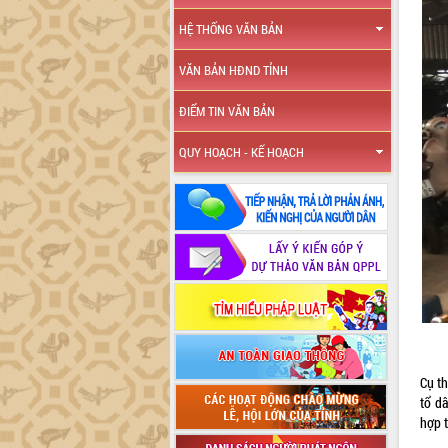
HỆ THỐNG VĂN BẢN
VĂN BẢN HĐND TỈNH
ĐIỂM TIN VĂN BẢN
QUY HOẠCH - KẾ HOẠCH
Cụ t
tổ dâ
hợp t