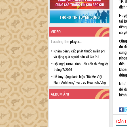
TP. 
dịch
Huyệ
tại b
riên
VIDEO
có yế
Cũng
Loading the player...
đủ đi
Khám bệnh, cấp phát thuốc miễn phí
cũng
và tặng quà người dân xã Cư Pui
Khoa
điều 
Hội nghị UBND tỉnh Đắk Lắk thường kỳ
khoa
tháng 7/2026
đúng
Lễ truy tặng danh hiệu “Bà Mẹ Việt
Nam Anh hùng” và trao Huân chương
Như 
Lao động
đó đ
ALBUM ẢNH
bệnh
UBND tỉnh Đắk Lắk triển khai nhiệm
vụ 6 tháng cuối năm 2026
Kỳ họp thứ Hai, Hội đồng nhân dân
tỉnh khóa XI quyết nghị nhiều nội dung
quan trọng
Các t
Bí thư Tỉnh ủy Lương Nguyễn Minh