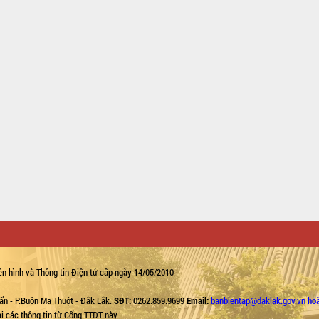
n hình và Thông tin Điện tử cấp ngày 14/05/2010
ẩn - P.Buôn Ma Thuột - Đắk Lắk.
SĐT:
0262.859.9699
Email:
banbientap@daklak.gov.vn ho
lại các thông tin từ Cổng TTĐT này