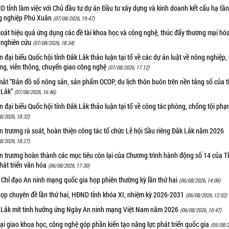
 tỉnh làm việc với Chủ đầu tư dự án Đầu tư xây dựng và kinh doanh kết cấu hạ tầ
g nghiệp Phú Xuân
(07/08/2026, 19:47)
oát hiệu quả ứng dụng các đề tài khoa học và công nghệ, thúc đẩy thương mại hóa
 nghiên cứu
(07/08/2026, 18:34)
 đại biểu Quốc hội tỉnh Đắk Lắk thảo luận tại tổ về các dự án luật về nông nghiệp,
ờng, viễn thông, chuyển giao công nghệ
(07/08/2026, 17:12)
ắt “Bản đồ số nông sản, sản phẩm OCOP, du lịch thôn buôn trên nền tảng số của t
 Lắk”
(07/08/2026, 16:46)
 đại biểu Quốc hội tỉnh Đắk Lắk thảo luận tại tổ về công tác phòng, chống tội ph
8/2026, 18:32)
 trương rà soát, hoàn thiện công tác tổ chức Lễ hội Sầu riêng Đắk Lắk năm 2026
8/2026, 18:27)
 trương hoàn thành các mục tiêu còn lại của Chương trình hành động số 14 của T
hát triển văn hóa
(06/08/2026, 17:30)
 Chỉ đạo An ninh mạng quốc gia họp phiên thường kỳ lần thứ hai
(06/08/2026, 14:06)
họp chuyên đề lần thứ hai, HĐND tỉnh khóa XI, nhiệm kỳ 2026-2031
(06/08/2026, 12:02)
 Lắk mít tinh hưởng ứng Ngày An ninh mạng Việt Nam năm 2026
(06/08/2026, 10:47)
i giao khoa học, công nghệ góp phần kiến tạo năng lực phát triển quốc gia
(05/08/2