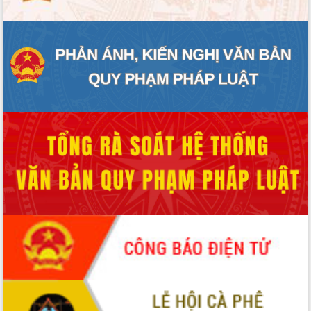
món ăn từ sầu riêng
Đắk Lắk công bố Quy hoạch và xúc
tiến đầu tư tỉnh
Ngành cá ngừ Đắk Lắk chủ động thích
ứng để giữ vững thị trường xuất khẩu
Diễn đàn Kinh tế tư nhân Việt Nam đột
phá cơ chế - Hợp tác công tư
Đề án 06 tạo bước ngoặt đột phá trong
cải cách hành chính tỉnh Đắk Lắk
Kết nối tour, đẩy mạnh chuyển đổi số
để phát triển du lịch Đắk Lắk
Khởi động Dự án Đầu tư xây dựng hạ
tầng kỹ thuật Cụm công nghiệp Tân
Tiến
Gặp mặt các cơ quan báo chí nhân Kỷ
niệm 101 năm Ngày Báo chí Cách
mạng Việt Nam
Đắk Lắk sơ kết 4 năm triển khai thực
hiện Đề án 06 của Chính phủ
Họp báo thông tin về Hội nghị Công bố