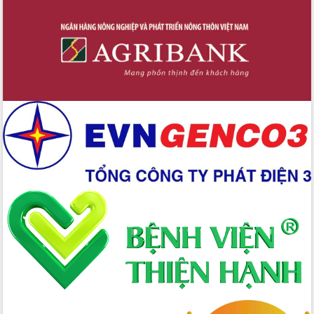
cấp xã
Đắk Lắk phát động hưởng ứng Ngày
Quyền của người tiêu dùng Việt Nam
2026
Đẩy mạnh cải cách hành chính, quyết
tâm đạt được mục tiêu tăng trưởng
hai con số trong năm 2026
Tổ chức trang trọng Lễ hội Đền thờ
Lương Văn Chánh năm 2026
Phó Bí thư Tỉnh ủy Đắk Lắk Đỗ Hữu
Huy giữ chức Bí thư Đảng ủy Ủy Ban
Nhân dân tỉnh
Bệnh án điện tử thúc đẩy chuyển đổi
số y tế tại Đắk Lắk
Chuyển đổi số thư viện: Mở rộng
không gian tri thức trong thời đại số
Đánh giá, rút kinh nghiệm công tác tổ
chức diễn tập trước ngày bầu cử
Chương trình “Gặp gỡ hữu nghị –
Friendship Meeting New Year 2026”