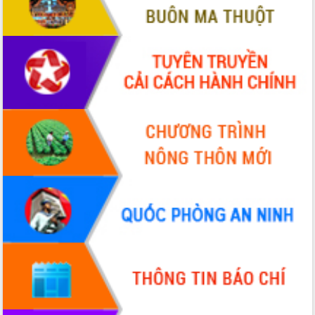
Quy hoạch và Xúc tiến đầu tư tỉnh Đắk
Lắk
Khơi thông điểm nghẽn, đẩy nhanh
giải ngân vốn khắc phục thiên tai
HĐND tỉnh thông qua điều chỉnh Quy
hoạch tỉnh thời kỳ 2021-2030
Hội thảo góp ý hồ sơ điều chỉnh quy
hoạch tỉnh Đắk Lắk thời kỳ 2021-2030,
tầm nhìn đến năm 2050
Nâng cao hiệu quả hoạt động của các
doanh nghiệp nhà nước
Hội nghị triển khai kết nối mạng
truyền số liệu chuyên dùng phục vụ cơ
quan Đảng, Nhà nước
Lễ phát động chuỗi hoạt động chung
tay làm sạch môi trường
Xã Ea Kar bước chuyển mình trong
công tác cải cách hành chính mô hình
mới
UBND tỉnh họp báo định kỳ tháng 4
năm 2026