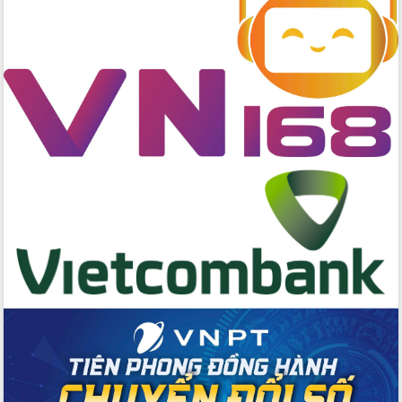
Bầu cử Quốc hội và HĐND: Cử tri Đắk
Lắk gửi gắm niềm tin, kỳ vọng vào lá
phiếu
Đắk Lắk sẵn sàng các điều kiện cho
Ngày hội bầu cử đại biểu Quốc hội
khóa XVI và HĐND các cấp nhiệm kỳ
2026-2031
Đảm bảo cuộc bầu cử đại biểu Quốc
hội và đại biểu HĐND các cấp diễn ra
an toàn, hiệu quả, đúng quy định
Thủ tướng Chính phủ Phạm Minh Chính
kiểm tra, chỉ đạo hoàn thành các dự
án cao tốc và thăm khu tái định cư tại
Đắk Lắk
Sôi nổi Hội đua ngựa truyền thống Gò
Thì Thùng mừng Xuân Bính Ngọ 2026
Lãnh đạo tỉnh dâng hương tưởng niệm
tại Đập Đồng Cam đầu Xuân Bính Ngọ
Ngành nông nghiệp phấn đấu tăng
trưởng đạt 5,86% trong năm 2026
UBND tỉnh Đắk Lắk triển khai công tác