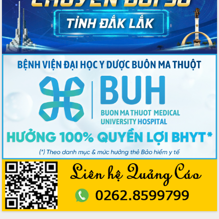
quốc phòng, quân sự địa phương năm
2026
Đắk Lắk tập trung toàn lực khắc phục
tồn tại IUU, sẵn sàng làm việc với
Đoàn thanh tra EC
Chủ tịch UBND tỉnh Tạ Anh Tuấn thăm,
chúc mừng các bệnh viện nhân Ngày
Thầy thuốc Việt Nam
Rộn ràng lễ hội truyền thống Sông
nước Đà Nông lần thứ I năm 2026
Kỳ họp Chuyên đề lần thứ Năm, HĐND
tỉnh Đắk Lắk thông qua các nghị quyết
quan trọng
Thống nhất danh sách giới thiệu ứng
cử đại biểu Quốc hội khoá XVI và đại
biểu HĐND tỉnh Đắk Lắk, nhiệm kỳ
2026-2031
Phát động hai phong trào thi đua quan
trọng trong kỷ nguyên mới
Hội nghị lần thứ tư Ban Chỉ đạo công