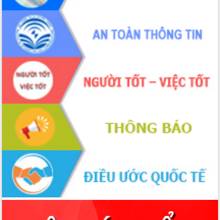
Xây dựng nông thôn mới: Nâng cao đời
sống người dân từ những mô hình thiết
thực
Quyết liệt tháo gỡ vướng mắc, đẩy
nhanh tiến độ các dự án trọng điểm
trong Khu kinh tế Nam Phú Yên
Hòn Yến phát triển du lịch gắn với bảo
tồn biển
Lấy ý kiến điều chỉnh Quy hoạch tỉnh
Đắk Lắk thời kỳ 2021-2030, tầm nhìn
đến năm 2050
Phát động chiến dịch 30 ngày đêm
giải phóng mặt bằng Tuyến đường bộ
ven biển
Đắk Lắk nỗ lực thúc đẩy tăng trưởng
kinh tế từ 10% trở lên trong Quý
II/2026
Đắk Lắk ký kết thỏa thuận hợp tác về
chuyển đổi số giai đoạn 2026 – 2030
với Tập đoàn Bưu chính Viễn thông
Việt Nam