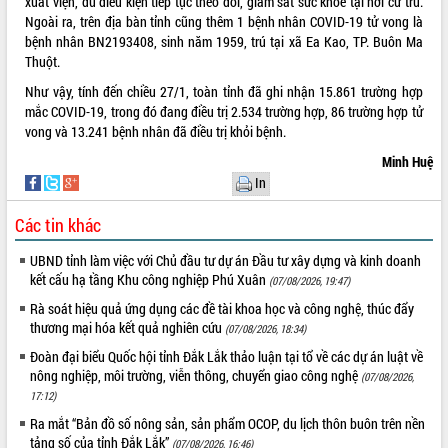
xuất viện, đủ điều kiện tiếp tục theo dõi, giám sát sức khỏe tại nơi cư trú.
Ngoài ra, trên địa bàn tỉnh cũng thêm 1 bệnh nhân COVID-19 tử vong là
VIDEO
bệnh nhân BN2193408, sinh năm 1959, trú tại xã Ea Kao, TP. Buôn Ma
Thuột.
Như vậy, tính đến chiều 27/1, toàn tỉnh đã ghi nhận 15.861 trường hợp
mắc COVID-19, trong đó đang điều trị 2.534 trường hợp, 86 trường hợp tử
vong và 13.241 bệnh nhân đã điều trị khỏi bệnh.
Minh Huệ
In
Các tin khác
Khám bệnh, cấp phát thuốc miễn phí
và tặng quà người dân xã Cư Pui
UBND tỉnh làm việc với Chủ đầu tư dự án Đầu tư xây dựng và kinh doanh
Hội nghị UBND tỉnh Đắk Lắk thường kỳ
kết cấu hạ tầng Khu công nghiệp Phú Xuân
(07/08/2026, 19:47)
tháng 7/2026
Rà soát hiệu quả ứng dụng các đề tài khoa học và công nghệ, thúc đẩy
Lễ truy tặng danh hiệu “Bà Mẹ Việt
thương mại hóa kết quả nghiên cứu
(07/08/2026, 18:34)
Nam Anh hùng” và trao Huân chương
Đoàn đại biểu Quốc hội tỉnh Đắk Lắk thảo luận tại tổ về các dự án luật về
Lao động
nông nghiệp, môi trường, viễn thông, chuyển giao công nghệ
ALBUM ẢNH
(07/08/2026,
UBND tỉnh Đắk Lắk triển khai nhiệm
17:12)
vụ 6 tháng cuối năm 2026
Ra mắt “Bản đồ số nông sản, sản phẩm OCOP, du lịch thôn buôn trên nền
Kỳ họp thứ Hai, Hội đồng nhân dân
tảng số của tỉnh Đắk Lắk”
(07/08/2026, 16:46)
tỉnh khóa XI quyết nghị nhiều nội dung