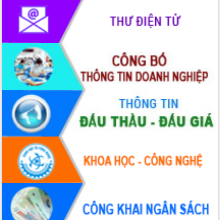
Hội thảo khoa học “Giải pháp thúc đẩy
phát triển nền kinh tế xanh tại tỉnh
Đắk Lắk”
Tăng cường giám sát, đôn đốc thực
hiện nhiệm vụ quản lý tài sản công
hàng tuần
Tháo gỡ những vướng mắc, đẩy mạnh
công tác cải cách thủ tục hành chính
tại Trung tâm Phục vụ hành chính
công tỉnh
Đắk Lắk: Tôn vinh 46 giải pháp tại Hội
thi Sáng tạo Kỹ thuật 2024 - 2025
Đắk Lắk rà soát, điều chỉnh Đề án 190
về phát triển nuôi trồng thủy sản
Phó Chủ tịch UBND tỉnh Đắk Lắk
Trương Công Thái kiểm tra thực địa
Dự án cao tốc Khánh Hòa - Buôn Ma
Thuột
Định vị cà phê Việt Nam như một “di
sản sống” trong dòng chảy toàn cầu