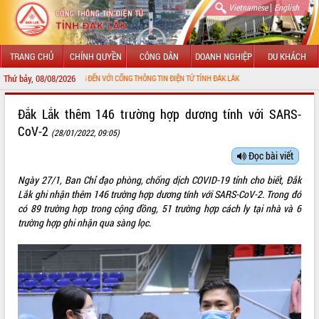
|
Vietnamese
English
TRANG CHỦ
CHÍNH QUYỀN
CÔNG DÂN
DOANH NGHIỆP
DU KHÁCH
Thứ bảy, 08/08/2026
CHÀO MỪNG ĐẾN VỚI CỔNG THÔNG TIN ĐIỆN TỬ TỈNH ĐẮK LẮK
GIỚI THIỆU
Đắk Lắk thêm 146 trường hợp dương tính với SARS-
CoV-2
(28/01/2022, 09:05)
LÃNH ĐẠO UBND TỈNH
Đọc bài viết
TIN TỨC SỰ KIỆN
Ngày 27/1, Ban Chỉ đạo phòng, chống dịch COVID-19 tỉnh cho biết, Đắk
SỞ, BAN, NGÀNH
Lắk ghi nhận thêm 146 trường hợp dương tính với SARS-CoV-2. Trong đó
có 89 trường hợp trong cộng đồng, 51 trường hợp cách ly tại nhà và 6
UBND CÁC XÃ, PHƯỜNG
trường hợp ghi nhận qua sàng lọc.
THÔNG TIN CHỈ ĐẠO ĐIỀU HÀNH
HỆ THỐNG VĂN BẢN
VĂN BẢN HĐND TỈNH