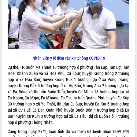
ĐIỂM TIN VĂN BẢN
QUY HOẠCH - KẾ HOẠCH
Nhân viên y tế tiêm vắc xin phòng COVID-19
Cụ thể, TP. Buôn Ma Thuột 16 trường hợp ở phường Tân Lập, Tân Lợi, Tân
Hòa, Khánh Xuân và xã Hòa Phú, Cư Êbur; huyện Krông Bông 2 trường
hợp ở xã Hòa Sơn; huyện Krông Búk 1 trường hợp ở xã Pơng Drang;
huyện Krông Pắk 6 trường hợp ở xã Vụ Bổn; Krông Ana 2 trường hợp tại
xã Ea Bông và thị trấn Buôn Trấp; huyện Cư M’gar 18 trường hợp tại xã
Ea Kpam, Cư M’gar, Ea M’nang, Ea Tar, thị trấn Quảng Phú; huyện Ea Súp
30 trường hợp ở xã Ya Tmốt, thị trấn Ea Súp; huyện Ea Kar 6 trường hợp
tại xã Cư Huê, Ea Đar, Xuân Phú; huyện Buôn Đôn 4 trường hợp ở xã Ea
Bar; huyện Cư Kuin 3 trường hợp tại xã Ea Tiêu; thị xã Buôn Hồ 1 trường
hợp ở phường Thống Nhất.
Cũng trong ngày 27/1, toàn tỉnh đã có thêm 68 bệnh nhân COVID-19