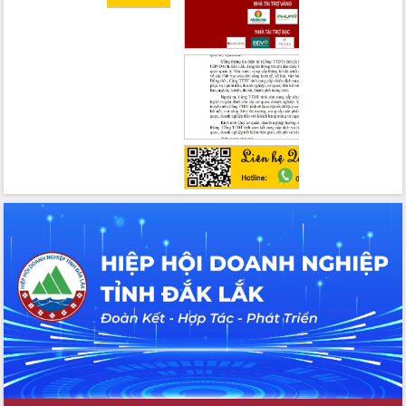
Xây dựng nền hành chính số đồng
hành cùng nông dân dân, doanh nghiệp
Giai đoạn 2026-2030, Đắk Lắk phấn
đấu có 77% xã đạt chuẩn nông thôn
mới
Chuyển đổi số 'mở đường' cho nông
nghiệp Đắk Lắk tăng trưởng bứt phá
Triển khai đồng bộ đo đạc, lập hồ sơ
địa chính, hoàn thiện cơ sở dữ liệu đất
đai
Ứng dụng sinh trắc học - Bước tiến
trong hành trình chuyển đổi số tại Đắk
Lắk
Đắk Lắk nâng cao hiệu quả công tác
Đảng từ Sổ tay đảng viên điện tử
Đắk Lắk đẩy mạnh nuôi biển công
nghệ, hướng tới phát triển thủy sản
bền vững
Tập huấn nâng cao năng lực triển khai
chuyển đổi số cho cán bộ, công chức