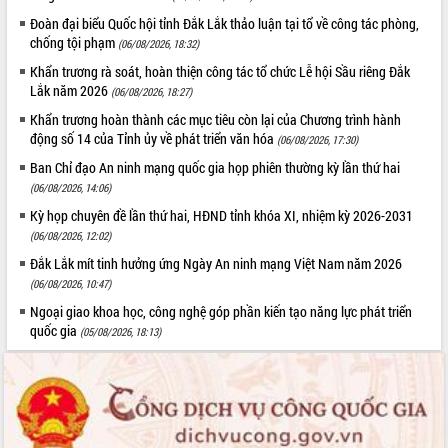
quan trọng
Đoàn đại biểu Quốc hội tỉnh Đắk Lắk thảo luận tại tổ về công tác phòng,
chống tội phạm
Bí thư Tỉnh ủy Lương Nguyễn Minh
(06/08/2026, 18:32)
Triết thăm, tặng quà người có công với
Khẩn trương rà soát, hoàn thiện công tác tổ chức Lễ hội Sầu riêng Đắk
cách mạng
Lắk năm 2026
(06/08/2026, 18:27)
Rà soát, hoàn thiện hệ thống thiết chế
Khẩn trương hoàn thành các mục tiêu còn lại của Chương trình hành
văn hóa, thể thao đáp ứng yêu cầu
LIÊN KẾT WEB
động số 14 của Tỉnh ủy về phát triển văn hóa
(06/08/2026, 17:30)
phát triển mới
Ban Chỉ đạo An ninh mạng quốc gia họp phiên thường kỳ lần thứ hai
Thường trực HĐND tỉnh Đắk Lắk gặp
(06/08/2026, 14:06)
mặt Đoàn chuyên gia y tế TP. Hồ Chí
Minh
Kỳ họp chuyên đề lần thứ hai, HĐND tỉnh khóa XI, nhiệm kỳ 2026-2031
THỐNG KÊ TRUY CẬP
(06/08/2026, 12:02)
Lễ truy điệu và an táng hài cốt liệt sĩ
tại Nghĩa trang Liệt sĩ xã Sơn Hòa
Hôm nay:
34162
Đắk Lắk mít tinh hưởng ứng Ngày An ninh mạng Việt Nam năm 2026
Bàn giải pháp tháo gỡ khó khăn trong
(06/08/2026, 10:47)
Tất cả:
66079485
xuất khẩu sầu riêng và triển khai quy
Ngoại giao khoa học, công nghệ góp phần kiến tạo năng lực phát triển
định EUDR
quốc gia
(05/08/2026, 18:13)
Thứ trưởng Bộ Nông nghiệp và Môi
trường Nguyễn Hoàng Hiệp khảo sát
vùng trồng và doanh nghiệp đóng gói
sầu riêng tại Đắk Lắk
Trình diễn nghệ thuật chế biến các