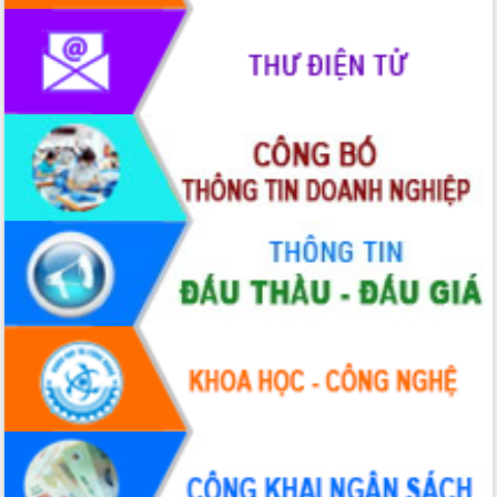
hiện nhiệm vụ quản lý tài sản công
hàng tuần
Tháo gỡ những vướng mắc, đẩy mạnh
công tác cải cách thủ tục hành chính
tại Trung tâm Phục vụ hành chính
công tỉnh
Đắk Lắk: Tôn vinh 46 giải pháp tại Hội
thi Sáng tạo Kỹ thuật 2024 - 2025
Đắk Lắk rà soát, điều chỉnh Đề án 190
về phát triển nuôi trồng thủy sản
Phó Chủ tịch UBND tỉnh Đắk Lắk
Trương Công Thái kiểm tra thực địa
Dự án cao tốc Khánh Hòa - Buôn Ma
Thuột
Định vị cà phê Việt Nam như một “di
sản sống” trong dòng chảy toàn cầu
Xây dựng nông thôn mới: Nâng cao đời
sống người dân từ những mô hình thiết
thực
Quyết liệt tháo gỡ vướng mắc, đẩy