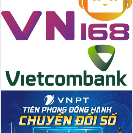
Ngày hội bầu cử đại biểu Quốc hội
khóa XVI và HĐND các cấp nhiệm kỳ
2026-2031
Đảm bảo cuộc bầu cử đại biểu Quốc
hội và đại biểu HĐND các cấp diễn ra
an toàn, hiệu quả, đúng quy định
Thủ tướng Chính phủ Phạm Minh Chính
kiểm tra, chỉ đạo hoàn thành các dự
án cao tốc và thăm khu tái định cư tại
Đắk Lắk
Sôi nổi Hội đua ngựa truyền thống Gò
Thì Thùng mừng Xuân Bính Ngọ 2026
Lãnh đạo tỉnh dâng hương tưởng niệm
tại Đập Đồng Cam đầu Xuân Bính Ngọ
Ngành nông nghiệp phấn đấu tăng
trưởng đạt 5,86% trong năm 2026
UBND tỉnh Đắk Lắk triển khai công tác
quốc phòng, quân sự địa phương năm
2026
Đắk Lắk tập trung toàn lực khắc phục
tồn tại IUU, sẵn sàng làm việc với