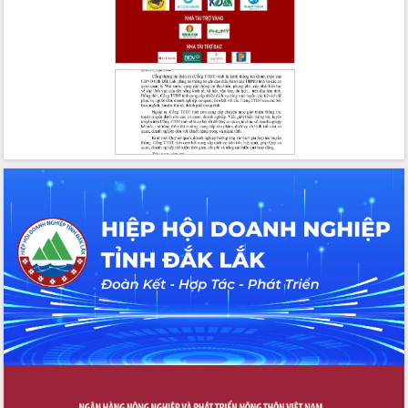
mới
Chuyển đổi số 'mở đường' cho nông
nghiệp Đắk Lắk tăng trưởng bứt phá
Triển khai đồng bộ đo đạc, lập hồ sơ
địa chính, hoàn thiện cơ sở dữ liệu đất
đai
Ứng dụng sinh trắc học - Bước tiến
trong hành trình chuyển đổi số tại Đắk
Lắk
Đắk Lắk nâng cao hiệu quả công tác
Đảng từ Sổ tay đảng viên điện tử
Đắk Lắk đẩy mạnh nuôi biển công
nghệ, hướng tới phát triển thủy sản
bền vững
Tập huấn nâng cao năng lực triển khai
chuyển đổi số cho cán bộ, công chức
cấp xã
Đắk Lắk phát động hưởng ứng Ngày
Quyền của người tiêu dùng Việt Nam
2026