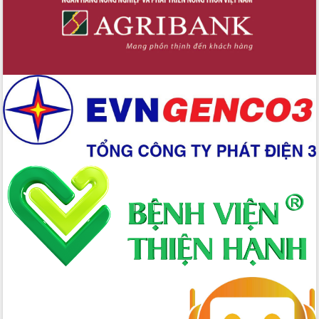
Đẩy mạnh cải cách hành chính, quyết
tâm đạt được mục tiêu tăng trưởng
hai con số trong năm 2026
Tổ chức trang trọng Lễ hội Đền thờ
Lương Văn Chánh năm 2026
Phó Bí thư Tỉnh ủy Đắk Lắk Đỗ Hữu
Huy giữ chức Bí thư Đảng ủy Ủy Ban
Nhân dân tỉnh
Bệnh án điện tử thúc đẩy chuyển đổi
số y tế tại Đắk Lắk
Chuyển đổi số thư viện: Mở rộng
không gian tri thức trong thời đại số
Đánh giá, rút kinh nghiệm công tác tổ
chức diễn tập trước ngày bầu cử
Chương trình “Gặp gỡ hữu nghị –
Friendship Meeting New Year 2026”
Bầu cử Quốc hội và HĐND: Cử tri Đắk
Lắk gửi gắm niềm tin, kỳ vọng vào lá
phiếu
Đắk Lắk sẵn sàng các điều kiện cho