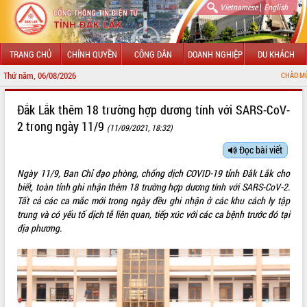
|
Vietnamese
English
TRANG CHỦ
CHÍNH QUYỀN
CÔNG DÂN
DOANH NGHIỆP
DU KHÁCH
Thứ năm, 06/08/2026
CHÀO MỪNG ĐẾN VỚI CỔ
GIỚI THIỆU
Đắk Lắk thêm 18 trường hợp dương tính với SARS-CoV-
2 trong ngày 11/9
(11/09/2021, 18:32)
LÃNH ĐẠO UBND TỈNH
Đọc bài viết
TIN TỨC SỰ KIỆN
Ngày 11/9, Ban Chỉ đạo phòng, chống dịch COVID-19 tỉnh Đắk Lắk cho
SỞ, BAN, NGÀNH
biết, toàn tỉnh ghi nhận thêm 18 trường hợp dương tính với SARS-CoV-2.
Tất cả các ca mắc mới trong ngày đều ghi nhận ở các khu cách ly tập
UBND CÁC XÃ, PHƯỜNG
trung và có yếu tố dịch tễ liên quan, tiếp xúc với các ca bệnh trước đó tại
địa phương.
THÔNG TIN CHỈ ĐẠO ĐIỀU HÀNH
HỆ THỐNG VĂN BẢN
VĂN BẢN HĐND TỈNH