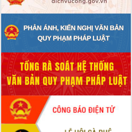
ứng để giữ vững thị trường xuất khẩu
Diễn đàn Kinh tế tư nhân Việt Nam đột
phá cơ chế - Hợp tác công tư
Đề án 06 tạo bước ngoặt đột phá trong
cải cách hành chính tỉnh Đắk Lắk
Kết nối tour, đẩy mạnh chuyển đổi số
để phát triển du lịch Đắk Lắk
Khởi động Dự án Đầu tư xây dựng hạ
tầng kỹ thuật Cụm công nghiệp Tân
Tiến
Gặp mặt các cơ quan báo chí nhân Kỷ
niệm 101 năm Ngày Báo chí Cách
mạng Việt Nam
Đắk Lắk sơ kết 4 năm triển khai thực
hiện Đề án 06 của Chính phủ
Họp báo thông tin về Hội nghị Công bố
Quy hoạch và Xúc tiến đầu tư tỉnh Đắk
Lắk
Khơi thông điểm nghẽn, đẩy nhanh
giải ngân vốn khắc phục thiên tai