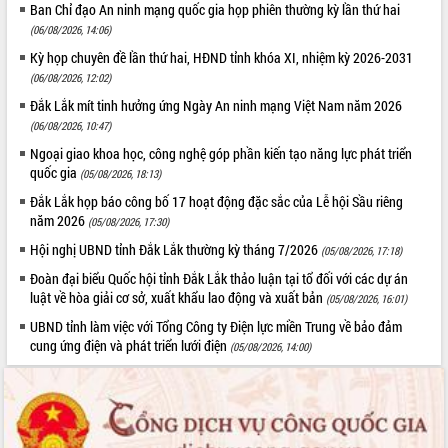
Ban Chỉ đạo An ninh mạng quốc gia họp phiên thường kỳ lần thứ hai
Rà soát, hoàn thiện hệ thống thiết chế
(06/08/2026, 14:06)
văn hóa, thể thao đáp ứng yêu cầu
Kỳ họp chuyên đề lần thứ hai, HĐND tỉnh khóa XI, nhiệm kỳ 2026-2031
phát triển mới
(06/08/2026, 12:02)
Thường trực HĐND tỉnh Đắk Lắk gặp
mặt Đoàn chuyên gia y tế TP. Hồ Chí
Đắk Lắk mít tinh hưởng ứng Ngày An ninh mạng Việt Nam năm 2026
Minh
(06/08/2026, 10:47)
LIÊN KẾT WEB
Lễ truy điệu và an táng hài cốt liệt sĩ
Ngoại giao khoa học, công nghệ góp phần kiến tạo năng lực phát triển
tại Nghĩa trang Liệt sĩ xã Sơn Hòa
quốc gia
(05/08/2026, 18:13)
Bàn giải pháp tháo gỡ khó khăn trong
Đắk Lắk họp báo công bố 17 hoạt động đặc sắc của Lễ hội Sầu riêng
xuất khẩu sầu riêng và triển khai quy
năm 2026
(05/08/2026, 17:30)
THỐNG KÊ TRUY CẬP
định EUDR
Hội nghị UBND tỉnh Đắk Lắk thường kỳ tháng 7/2026
(05/08/2026, 17:18)
Thứ trưởng Bộ Nông nghiệp và Môi
Hôm nay:
4589
trường Nguyễn Hoàng Hiệp khảo sát
Đoàn đại biểu Quốc hội tỉnh Đắk Lắk thảo luận tại tổ đối với các dự án
Tất cả:
66017329
luật về hòa giải cơ sở, xuất khẩu lao động và xuất bản
vùng trồng và doanh nghiệp đóng gói
(05/08/2026, 16:01)
sầu riêng tại Đắk Lắk
UBND tỉnh làm việc với Tổng Công ty Điện lực miền Trung về bảo đảm
Trình diễn nghệ thuật chế biến các
cung ứng điện và phát triển lưới điện
(05/08/2026, 14:00)
món ăn từ sầu riêng
Đắk Lắk công bố Quy hoạch và xúc
tiến đầu tư tỉnh
Ngành cá ngừ Đắk Lắk chủ động thích