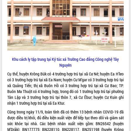
ĐIỂM TIN VĂN BẢN
QUY HOẠCH - KẾ HOẠCH
Khu cách ly tập trung tại Ký túc xá Trường Cao đẳng Công nghệ Tây
Nguyên
Cụ thể, huyện Krông Búk có 4 trường hợp trú tại xã Cư Né; huyện Ea H’leo
có 3 trường hợp trú tại xã Ea Nam; huyện Cư M’gar có 3 trường hợp trú tại
xã Quảng Tiến; thị xã Buôn Hồ có 3 trường hợp trú tại xã Cư Bao; TP.
Buôn Ma Thuột có 4 trường hợp, trong đó có 1 trường hợp trú tại phường
Tân Lập và 3 trường hợp trú tại thôn 7, xã Cư Êbur; huyện Cư Kuin ghi
nhận 1 trường hợp trú tại xã Ea Ktur.
Cũng trong ngày 11/9, toàn tỉnh đã có thêm 13 bệnh nhân COVID-19 đã
được điều trị khỏi, đủ điều kiện xuất viện để tiếp tục theo dõi và giám sát
sức khỏe tại nhà. Các bệnh nhân xuất viện gồm: BN26542 (huyện
M’Drắk); BN177775; BN228110, BN228117, BN251198 (huyện Krông