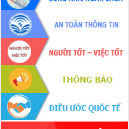
nhanh tiến độ các dự án trọng điểm
trong Khu kinh tế Nam Phú Yên
Hòn Yến phát triển du lịch gắn với bảo
tồn biển
Lấy ý kiến điều chỉnh Quy hoạch tỉnh
Đắk Lắk thời kỳ 2021-2030, tầm nhìn
đến năm 2050
Phát động chiến dịch 30 ngày đêm
giải phóng mặt bằng Tuyến đường bộ
ven biển
Đắk Lắk nỗ lực thúc đẩy tăng trưởng
kinh tế từ 10% trở lên trong Quý
II/2026
Đắk Lắk ký kết thỏa thuận hợp tác về
chuyển đổi số giai đoạn 2026 – 2030
với Tập đoàn Bưu chính Viễn thông
Việt Nam
Thứ trưởng Bộ Y tế làm việc với tỉnh
Đắk Lắk về phát triển nhân lực y tế
cho trạm y tế cấp xã
Du lịch Đắk Lắk nâng tầm trải nghiệm