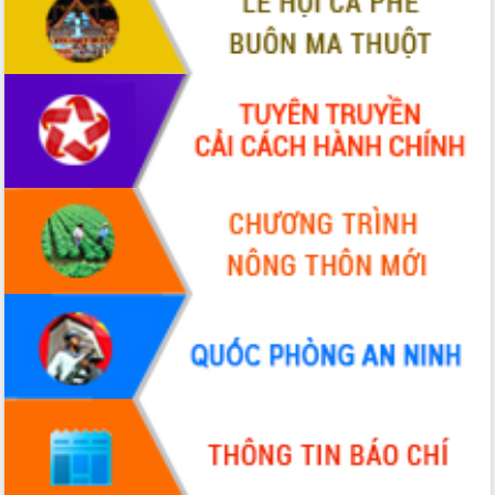
HĐND tỉnh thông qua điều chỉnh Quy
hoạch tỉnh thời kỳ 2021-2030
Hội thảo góp ý hồ sơ điều chỉnh quy
hoạch tỉnh Đắk Lắk thời kỳ 2021-2030,
tầm nhìn đến năm 2050
Nâng cao hiệu quả hoạt động của các
doanh nghiệp nhà nước
Hội nghị triển khai kết nối mạng
truyền số liệu chuyên dùng phục vụ cơ
quan Đảng, Nhà nước
Lễ phát động chuỗi hoạt động chung
tay làm sạch môi trường
Xã Ea Kar bước chuyển mình trong
công tác cải cách hành chính mô hình
mới
UBND tỉnh họp báo định kỳ tháng 4
năm 2026
Hội thảo khoa học “Giải pháp thúc đẩy
phát triển nền kinh tế xanh tại tỉnh
Đắk Lắk”
Tăng cường giám sát, đôn đốc thực