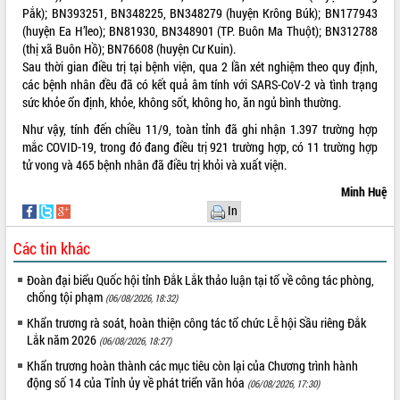
Pắk); BN393251, BN348225, BN348279 (huyện Krông Búk); BN177943
VIDEO
(huyện Ea H’leo); BN81930, BN348901 (TP. Buôn Ma Thuột); BN312788
(thị xã Buôn Hồ); BN76608 (huyện Cư Kuin).
Sau thời gian điều trị tại bệnh viện, qua 2 lần xét nghiệm theo quy định,
các bệnh nhân đều đã có kết quả âm tính với SARS-CoV-2 và tình trạng
sức khỏe ổn định, khỏe, không sốt, không ho, ăn ngủ bình thường.
Như vậy, tính đến chiều 11/9, toàn tỉnh đã ghi nhận 1.397 trường hợp
mắc COVID-19, trong đó đang điều trị 921 trường hợp, có 11 trường hợp
tử vong và 465 bệnh nhân đã điều trị khỏi và xuất viện.
Minh Huệ
Lễ truy tặng danh hiệu “Bà Mẹ Việt
In
Nam Anh hùng” và trao Huân chương
Lao động
Các tin khác
UBND tỉnh Đắk Lắk triển khai nhiệm
vụ 6 tháng cuối năm 2026
Đoàn đại biểu Quốc hội tỉnh Đắk Lắk thảo luận tại tổ về công tác phòng,
chống tội phạm
(06/08/2026, 18:32)
Kỳ họp thứ Hai, Hội đồng nhân dân
tỉnh khóa XI quyết nghị nhiều nội dung
Khẩn trương rà soát, hoàn thiện công tác tổ chức Lễ hội Sầu riêng Đắk
quan trọng
ALBUM ẢNH
Lắk năm 2026
(06/08/2026, 18:27)
Bí thư Tỉnh ủy Lương Nguyễn Minh
Khẩn trương hoàn thành các mục tiêu còn lại của Chương trình hành
Triết thăm, tặng quà người có công với
động số 14 của Tỉnh ủy về phát triển văn hóa
(06/08/2026, 17:30)
cách mạng