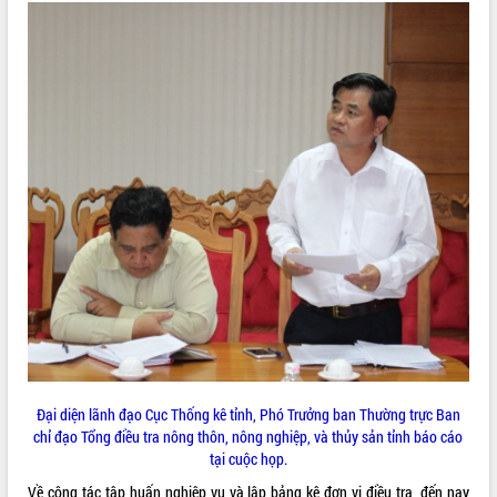
VIDEO
Không có file video nào để phát.
ALBUM ẢNH
LIÊN KẾT WEB
Đại diện lãnh đạo Cục Thống kê tỉnh, Phó Trưởng ban Thường trực Ban
chỉ đạo Tổng điều tra nông thôn, nông nghiệp, và thủy sản tỉnh báo cáo
THỐNG KÊ TRUY CẬP
tại cuộc họp.
Hôm nay:
25760
Về công tác tập huấn nghiệp vụ và lập bảng kê đơn vị điều tra, đến nay