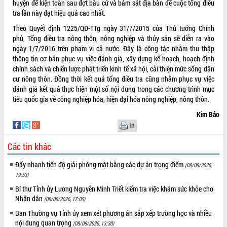
huyện để kiện toàn sau đợt bầu cử và bám sát địa bàn để cuộc tổng điều
tra lần này đạt hiệu quả cao nhất.
Theo Quyết định 1225/QĐ-TTg ngày 31/7/2015 của Thủ tướng Chính
phủ, Tổng điều tra nông thôn, nông nghiệp và thủy sản sẽ diễn ra vào
ngày 1/7/2016 trên phạm vi cả nước. Đây là công tác nhằm thu thập
thông tin cơ bản phục vụ việc đánh giá, xây dựng kế hoạch, hoạch định
chính sách và chiến lược phát triển kinh tế xã hội, cải thiện mức sống dân
cư nông thôn. Đồng thời kết quả tổng điều tra cũng nhằm phục vụ việc
đánh giá kết quả thực hiện một số nội dung trong các chương trình mục
tiêu quốc gia về công nghiệp hóa, hiện đại hóa nông nghiệp, nông thôn.
Kim Bảo
In
Các tin khác
Đẩy nhanh tiến độ giải phóng mặt bằng các dự án trọng điểm
(08/08/2026,
19:53)
Bí thư Tỉnh ủy Lương Nguyễn Minh Triết kiểm tra việc khám sức khỏe cho
Nhân dân
(08/08/2026, 17:05)
Ban Thường vụ Tỉnh ủy xem xét phương án sắp xếp trường học và nhiều
nội dung quan trọng
(08/08/2026, 13:30)