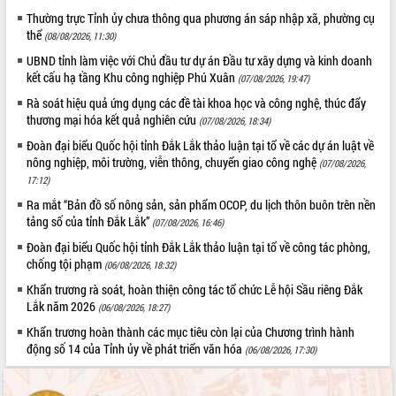
Thường trực Tỉnh ủy chưa thông qua phương án sáp nhập xã, phường cụ
thể
(08/08/2026, 11:30)
UBND tỉnh làm việc với Chủ đầu tư dự án Đầu tư xây dựng và kinh doanh
kết cấu hạ tầng Khu công nghiệp Phú Xuân
(07/08/2026, 19:47)
Rà soát hiệu quả ứng dụng các đề tài khoa học và công nghệ, thúc đẩy
thương mại hóa kết quả nghiên cứu
(07/08/2026, 18:34)
Đoàn đại biểu Quốc hội tỉnh Đắk Lắk thảo luận tại tổ về các dự án luật về
nông nghiệp, môi trường, viễn thông, chuyển giao công nghệ
(07/08/2026,
17:12)
Ra mắt “Bản đồ số nông sản, sản phẩm OCOP, du lịch thôn buôn trên nền
tảng số của tỉnh Đắk Lắk”
(07/08/2026, 16:46)
Đoàn đại biểu Quốc hội tỉnh Đắk Lắk thảo luận tại tổ về công tác phòng,
chống tội phạm
(06/08/2026, 18:32)
Khẩn trương rà soát, hoàn thiện công tác tổ chức Lễ hội Sầu riêng Đắk
Lắk năm 2026
(06/08/2026, 18:27)
Khẩn trương hoàn thành các mục tiêu còn lại của Chương trình hành
động số 14 của Tỉnh ủy về phát triển văn hóa
(06/08/2026, 17:30)