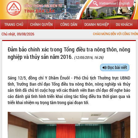
|
Vietnamese
English
TRANG CHỦ
CHÍNH QUYỀN
CÔNG DÂN
DOANH NGHIỆP
DU KHÁCH
Chủ nhật, 09/08/2026
CHÀO MỪNG ĐẾN VỚI CỔNG THÔNG TIN ĐIỆN TỬ TỈNH 
GIỚI THIỆU
Đảm bảo chính xác trong Tổng điều tra nông thôn, nông
nghiệp và thủy sản năm 2016.
(12/05/2016, 16:26)
LÃNH ĐẠO UBND TỈNH
Đọc bài viết
TIN TỨC SỰ KIỆN
Sáng 12/5, đồng chí Y Dhăm Ênuôl - Phó Chủ tịch Thường trực UBND
SỞ, BAN, NGÀNH
tỉnh, Trưởng Ban chỉ đạo Tổng điều tra nông thôn, nông nghiệp và thủy
sản tỉnh đã chủ trì cuộc họp với các thành viên Ban chỉ đạo để nghe báo
UBND CÁC XÃ, PHƯỜNG
cáo đánh giá tình hình triển khai công tác tổng điều tra thời gian qua và
triển khai nhiệm vụ trọng tâm trong giai đoạn tới.
THÔNG TIN CHỈ ĐẠO ĐIỀU HÀNH
HỆ THỐNG VĂN BẢN
VĂN BẢN HĐND TỈNH