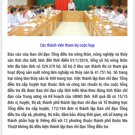
ĐIỂM TIN VĂN BẢN
QUY HOẠCH - KẾ HOẠCH
Các thành viên tham dự cuộc họp
Báo cáo của Ban chỉ đạo Tổng điều tra nông thôn, nông nghiệp và thủy
sản tỉnh cho biết, tính đến thời điểm 01/1/2016, tổng số hộ nông thôn
trên địa bàn tỉnh có 329.379 hộ. Số hộ ở khu vực thành thị có tham gia
hoạt động sản xuất nông lâm nghiệp và thủy sản là 41.751 hộ. Số trang
trại nông lâm thủy sản là 690 trang trại. Việc thành lập Ban chỉ đạo Tổng
điều tra cấp huyện trực thuộc tỉnh và công tác chuẩn bị cho cuộc tổng
điều tra đã được Ban chỉ đạo cấp tỉnh triển khai theo đúng tinh thần chỉ
đạo của Trung ương và Kế hoạch của UBND tỉnh. Kết quả đã có 15/15
đơn vị, huyện, thị xã, thành phố thành lập Ban chỉ đạo và Tổ thường trực
Tổng điều tra cấp huyện, 172/184 đơn vị thành lập Ban chỉ đạo Tổng
điều tra cấp xã, phường, thị trấn, đảm bảo đúng thời gian, với số lượng và
thành phần hợp lý. Riêng đối với 12 phường thuộc thành phố Buôn Ma
Thuột không đủ điều kiện thành lập Ban chỉ đạo Tổng điều tra.