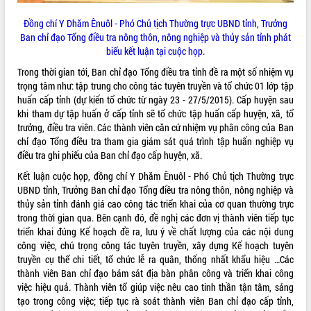
Đồng chí Y Dhăm Ênuôl - Phó Chủ tịch Thường trực UBND tỉnh, Trưởng
Ban chỉ đạo Tổng điều tra nông thôn, nông nghiệp và thủy sản tỉnh phát
biểu kết luận tại cuộc họp.
Trong thời gian tới, Ban chỉ đạo Tổng điều tra tỉnh đề ra một số nhiệm vụ
trọng tâm như: tập trung cho công tác tuyên truyền và tổ chức 01 lớp tập
huấn cấp tỉnh (dự kiến tổ chức từ ngày 23 - 27/5/2015). Cấp huyện sau
khi tham dự tập huấn ở cấp tỉnh sẽ tổ chức tập huấn cấp huyện, xã, tổ
trưởng, điều tra viên. Các thành viên căn cứ nhiệm vụ phân công của Ban
chỉ đạo Tổng điều tra tham gia giám sát quá trình tập huấn nghiệp vụ
điều tra ghi phiếu của Ban chỉ đạo cấp huyện, xã.
Kết luận cuộc họp, đồng chí Y Dhăm Ênuôl - Phó Chủ tịch Thường trực
UBND tỉnh, Trưởng Ban chỉ đạo Tổng điều tra nông thôn, nông nghiệp và
thủy sản tỉnh đánh giá cao công tác triển khai của cơ quan thường trực
trong thời gian qua. Bên cạnh đó, đề nghị các đơn vị thành viên tiếp tục
triển khai đúng Kế hoạch đề ra, lưu ý về chất lượng của các nội dung
công việc, chú trọng công tác tuyên truyền, xây dựng Kế hoạch tuyên
truyền cụ thể chi tiết, tổ chức lễ ra quân, thống nhất khẩu hiệu …Các
thành viên Ban chỉ đạo bám sát địa bàn phân công và triển khai công
việc hiệu quả. Thành viên tổ giúp việc nêu cao tinh thần tận tâm, sáng
tạo trong công việc; tiếp tục rà soát thành viên Ban chỉ đạo cấp tỉnh,